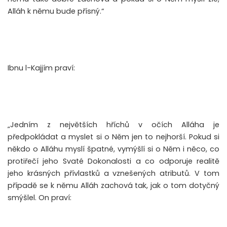
Alláh k němu bude přísný.“
‬Ibnu l-Kajjím praví:
„Jedním z největších hříchů v očích Alláha je
předpokládat a myslet si o Něm jen to nejhorší. Pokud si
někdo o Alláhu myslí špatné, vymýšlí si o Něm i něco, co
protiřečí jeho Svaté Dokonalosti a co odporuje realitě
jeho krásných přívlastků a vznešených atributů. V tom
případě se k němu Alláh zachová tak, jak o tom dotyčný
smýšlel. On praví: