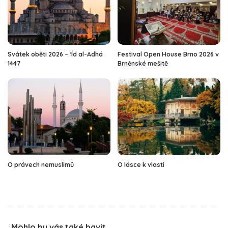
Svátek oběti 2026 – ‘Íd al-Adhá
Festival Open House Brno 2026 v
1447
Brněnské mešitě
O právech nemuslimů
O lásce k vlasti
Mohlo by vás také bavit