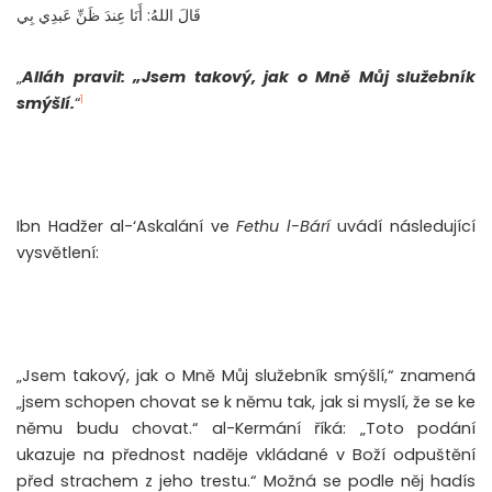
قَالَ اللهُ: أَنَا عِندَ ظَنِّ عَبدِي بِي
„
Alláh pravil: „Jsem takový, jak o Mně Můj služebník
1
smýšlí.
“
Ibn Hadžer al-‘Askalání ve
Fethu l-Bárí
uvádí následující
vysvětlení:
„Jsem takový, jak o Mně Můj služebník smýšlí,“ znamená
„jsem schopen chovat se k němu tak, jak si myslí, že se ke
němu budu chovat.“ al-Kermání říká: „Toto podání
ukazuje na přednost naděje vkládané v Boží odpuštění
před strachem z jeho trestu.“ Možná se podle něj hadís