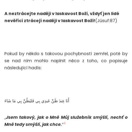
A neztrácejte naději v laskavost Boží, vždyť jen lidé
nevěřící ztrácejí naději v laskavost Boží!
(Júsuf:87)
Pokud by někdo s takovou pochybností zemřel, poté by
se nad ním mohlo naplnit něco z toho, co popisuje
následující hadís:
أَنَا عِندَ ظَنِّ عَبدِي بِي فَليَظُنَّ بِي مَا شَاءَ
„
Jsem takový, jak o Mně Můj služebník smýšlí, nechť o
4
Mně tedy smýšlí, jak chce.
“