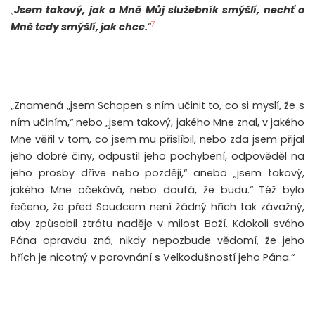
„
Jsem takový, jak o Mně Můj služebník smýšlí, nechť o
7
Mně tedy smýšlí, jak chce.
“
„Znamená „jsem Schopen s ním učinit to, co si myslí, že s
ním učiním,“ nebo „jsem takový, jakého Mne znal, v jakého
Mne věřil v tom, co jsem mu přislíbil, nebo zda jsem přijal
jeho dobré činy, odpustil jeho pochybení, odpověděl na
jeho prosby dříve nebo později,“ anebo „jsem takový,
jakého Mne očekává, nebo doufá, že budu.“ Též bylo
řečeno, že před Soudcem není žádný hřích tak závažný,
aby způsobil ztrátu naděje v milost Boží. Kdokoli svého
Pána opravdu zná, nikdy nepozbude vědomí, že jeho
hřích je nicotný v porovnání s Velkodušností jeho Pána.“