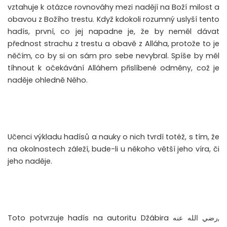
vztahuje k otázce rovnováhy mezi nadějí na Boží milost a
obavou z Božího trestu. Když kdokoli rozumný uslyší tento
hadís, první, co jej napadne je, že by neměl dávat
přednost strachu z trestu a obavě z Alláha, protože to je
něčím, co by si on sám pro sebe nevybral. Spíše by měl
tíhnout k očekávání Alláhem přislíbené odměny, což je
naděje ohledně Něho.
Učenci výkladu hadísů a nauky o nich tvrdí totéž, s tím, že
na okolnostech záleží, bude-li u někoho větší jeho víra, či
jeho naděje.
Toto potvrzuje hadís na autoritu Džábira رضي الله عنه,