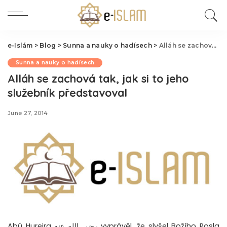
e-Islám
>
Blog
>
Sunna a nauky o hadísech
>
Alláh se zachová tak, jak si to jeho služebník představoval
Sunna a nauky o hadísech
Alláh se zachová tak, jak si to jeho
služebník představoval
June 27, 2014
Abú Hurejra رضي الله عنه vyprávěl, že slyšel Božího Posla