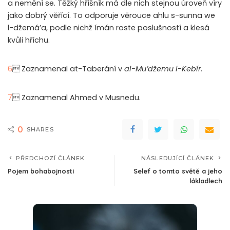
a nemění se. Těžký hříšník má dle nich stejnou úroveň víry
jako dobrý věřící. To odporuje věrouce ahlu s-sunna we
l-džemá’a, podle nichž ímán roste poslušností a klesá
kvůli hříchu.
6
 Zaznamenal at-Taberání v
al-Mu’džemu l-Kebír
.
7
 Zaznamenal Ahmed v Musnedu.
0
SHARES
PŘEDCHOZÍ ČLÁNEK
NÁSLEDUJÍCÍ ČLÁNEK
Pojem bohabojnosti
Selef o tomto světě a jeho
lákladlech