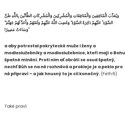
وَيُعَذِّبَ الْمُنَافِقِينَ وَالْمُنَافِقَاتِ وَالْمُشْرِكِينَ وَالْمُشْرِكَاتِ الظَّانِّينَ بِاللَّهِ ظَنَّ
السَّوْءِ ۚ عَلَيْهِمْ دَائِرَةُ السَّوْءِ ۖ وَغَضِبَ اللَّهُ عَلَيْهِمْ وَلَعَنَهُمْ وَأَعَدَّ لَهُمْ جَهَنَّمَ ۖ
وَسَاءَتْ مَصِيرًا ۚ
a aby potrestal pokrytecké muže i ženy a
modloslužebníky a modloslužebnice, kteří mají o Bohu
špatné mínění. Proti nim ať obrátí se osud špatný,
nechť Bůh se na ně rozhněvá a prokleje je a peklo pro
ně připraví – a jak hnusný to je cíl konečný.
(Feth:6)
Také praví: