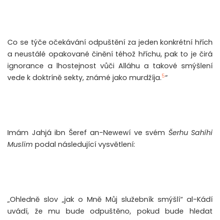
Co se týče očekávání odpuštění za jeden konkrétní hřích
a neustálé opakované činění téhož hříchu, pak to je čirá
ignorance a lhostejnost vůči Alláhu a takové smýšlení
5
vede k doktríně sekty, známé jako murdžíja.
“
Imám Jahjá ibn Šeref an-Newewí ve svém
Šerhu Sahíhi
Muslim
podal následující vysvětlení:
„Ohledně slov „jak o Mně Můj služebník smýšlí“ al-Kádí
uvádí, že mu bude odpuštěno, pokud bude hledat