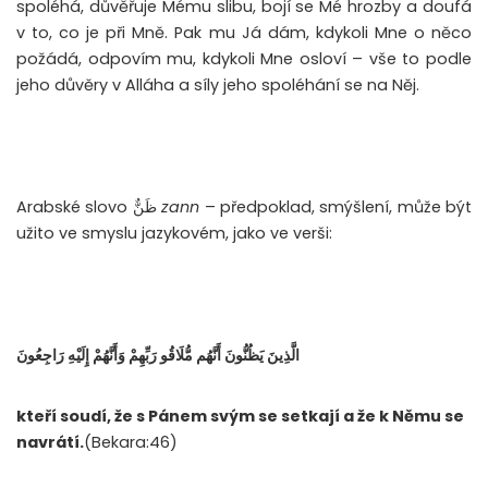
spoléhá, důvěřuje Mému slibu, bojí se Mé hrozby a doufá
v to, co je při Mně. Pak mu Já dám, kdykoli Mne o něco
požádá, odpovím mu, kdykoli Mne osloví – vše to podle
jeho důvěry v Alláha a síly jeho spoléhání se na Něj.
Arabské slovo ظَنٌّ
zann
– předpoklad, smýšlení, může být
užito ve smyslu jazykovém, jako ve verši:
الَّذِينَ يَظُنُّونَ أَنَّهُم مُّلَاقُو رَبِّهِمْ وَأَنَّهُمْ إِلَيْهِ رَاجِعُونَ
kteří soudí, že s Pánem svým se setkají a že k Němu se
navrátí.
(Bekara:46)