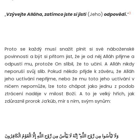
3
„
Vzývejte Alláha, zatímco jste si jisti
(Jeho)
odpovědí.
“
Proto se každý musí snažit plnit si své náboženské
povinnosti a být si přitom jist, že je od něj Alláh přijme a
odpustí mu, protože On slíbil, že to učiní. A Alláh nikdy
neporuší svůj slib. Pokud někdo přijde k závěru, že Alláh
jeho uctívání nepřijme, nebo že mu toto jeho uctívání v
ničem nepomůže, lze toto chápat jako jednu z podob
ztrácení naděje v milost Boží. A to je velký hřích, jak
zdůraznil prorok Ja’kúb, mír s ním, svým synům:
وَلَا تَيْأَسُوا مِن رَّوْحِ اللَّهِ ۖ إِنَّهُ لَا يَيْأَسُ مِن رَّوْحِ اللَّهِ إِلَّا الْقَوْمُ الْكَافِرُونَ