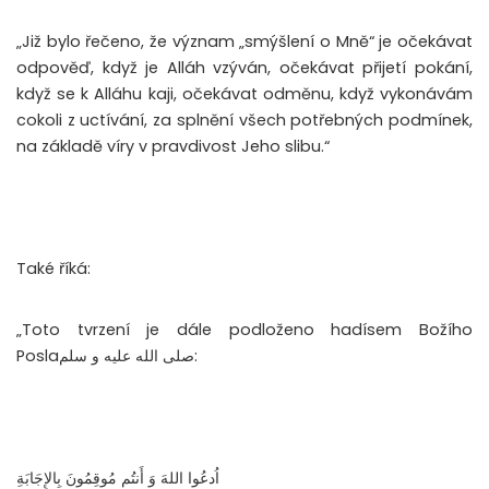
„Již bylo řečeno, že význam „smýšlení o Mně“ je očekávat
odpověď, když je Alláh vzýván, očekávat přijetí pokání,
když se k Alláhu kaji, očekávat odměnu, když vykonávám
cokoli z uctívání, za splnění všech potřebných podmínek,
na základě víry v pravdivost Jeho slibu.“
Také říká:
„Toto tvrzení je dále podloženo hadísem Božího
Poslaصلى الله عليه و سلم:
اُدعُوا اللهَ وَ أَنتُم مُوقِمُونَ بِالإِجَابَةِ