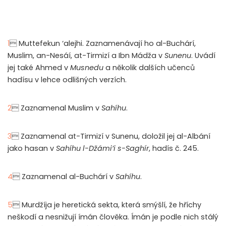
1
 Muttefekun ‘alejhi. Zaznamenávají ho al-Buchárí,
Muslim, an-Nesáí, at-Tirmizí a Ibn Mádža v
Sunenu
. Uvádí
jej také Ahmed v
Musnedu
a několik dalších učenců
hadísu v lehce odlišných verzích.
2
 Zaznamenal Muslim v
Sahíhu
.
3
 Zaznamenal at-Tirmizí v Sunenu, doložil jej al-Albání
jako hasan v
Sahíhu l-Džámi’i s-Saghír
, hadís č. 245.
4
 Zaznamenal al-Buchárí v
Sahíhu
.
5
 Murdžíja je heretická sekta, která smýšlí, že hříchy
neškodí a nesnižují ímán člověka. Ímán je podle nich stálý