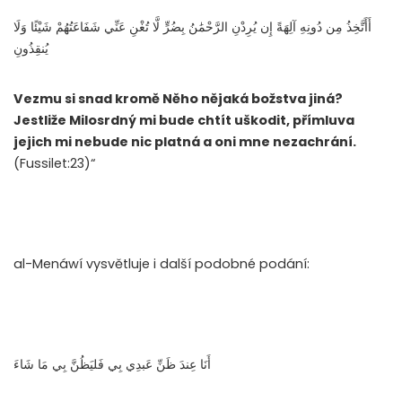
أَأَتَّخِذُ مِن دُونِهِ آلِهَةً إِن يُرِدْنِ الرَّحْمَٰنُ بِضُرٍّ لَّا تُغْنِ عَنِّي شَفَاعَتُهُمْ شَيْئًا وَلَا
يُنقِذُونِ
Vezmu si snad kromě Něho nějaká božstva jiná?
Jestliže Milosrdný mi bude chtít uškodit, přímluva
jejich mi nebude nic platná a oni mne nezachrání.
(Fussilet:23)“
al-Menáwí vysvětluje i další podobné podání:
أَنَا عِندَ ظَنِّ عَبدِي بِي فَليَظُنَّ بِي مَا شَاءَ