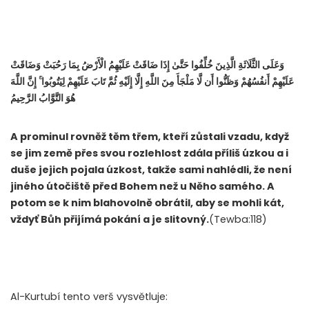
وَعَلَى الثَّلَاثَةِ الَّذِينَ خُلِّفُوا حَتَّىٰ إِذَا ضَاقَتْ عَلَيْهِمُ الْأَرْضُ بِمَا رَحُبَتْ وَضَاقَتْ
عَلَيْهِمْ أَنفُسُهُمْ وَظَنُّوا أَن لَّا مَلْجَأَ مِنَ اللَّهِ إِلَّا إِلَيْهِ ثُمَّ تَابَ عَلَيْهِمْ لِيَتُوبُوا ۚ إِنَّ اللَّهَ
هُوَ التَّوَّابُ الرَّحِيمُ
A prominul rovněž těm třem, kteří zůstali vzadu, když
se jim země přes svou rozlehlost zdála příliš úzkou a i
duše jejich pojala úzkost, takže sami nahlédli, že není
jiného útočiště před Bohem než u Něho samého. A
potom se k nim blahovolně obrátil, aby se mohli kát,
vždyť Bůh přijímá pokání a je slitovný.
(Tewba:118)
Al-Kurtubí tento verš vysvětluje: