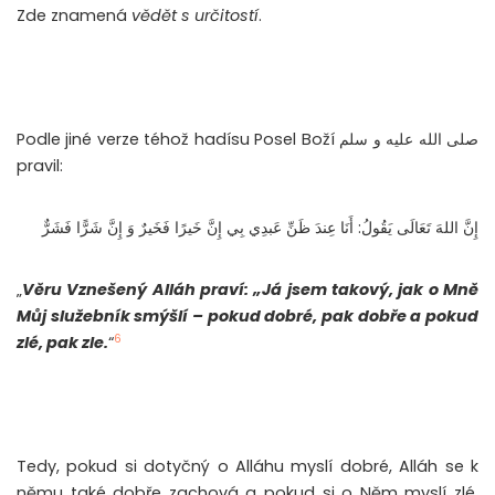
Zde znamená
vědět s určitostí
.
Podle jiné verze téhož hadísu Posel Boží صلى الله عليه و سلم
pravil:
إِنَّ اللهَ تَعَالَى يَقُولُ: أَنَا عِندَ ظَنِّ عَبدِي بِي إِنَّ خَيرًا فَخَيرٌ وَ إِنَّ شَرًّا فَشَرٌّ
„
Věru Vznešený Alláh praví: „Já jsem takový, jak o Mně
Můj služebník smýšlí – pokud dobré, pak dobře a pokud
6
zlé, pak zle.
“
Tedy, pokud si dotyčný o Alláhu myslí dobré, Alláh se k
němu také dobře zachová a pokud si o Něm myslí zlé,