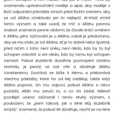
znamenalo upřednostnění naděje a apel, aby naděje v
Boží odpuštění převážila strach před Božím trestem, aby
se od Alláha očekávalo jen to nejlepší. Al-Kádí zmínil
tento význam a také uvedl, že mít o Alláhu pevnou
znalost znamená pevné vědomí, že člověk kráčí směrem
k Alláhu, jeho zúčtování je u Alláha, cokoli je předurčeno,
aby se mu stalo, je od Alláha, ať je to dobré nebo špatné,
před ničím z toho není úniku, není nikdo, kdo by to byl
schopen odvrátit a ani nikdo, kdo by tomu byl schopen
zamezit. Pokud služebník dosáhne pochopení čistého
tewhídu, je pevný ve své víře a důvěřuje Alláhu
Vznešenému. Dostává se blíže k Němu a překonává
všechny překážky, které ho od Něj oddělují, takže když
Alláha poprosí, On mu odpoví, pokud Alláha o něco
požádá, Alláh mu zaručí to, o co Ho žádal. Někteří
pozdější učenci zdůraznili i tento druhý význam, s
poukazem, že „jsem takový, jak o Mně Můj služebník
smýšlí,“ znamená, že pokud Mi důvěřuje, nechť se na Mne