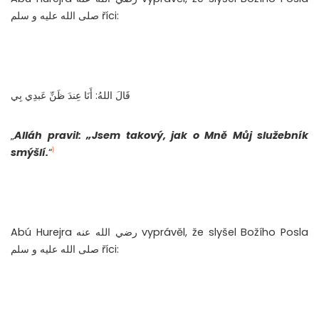
صلى الله عليه و سلم říci:
قَالَ اللهُ: أَنَا عِندَ ظَنِّ عَبدِي بِي
„
Alláh pravil: „Jsem takový, jak o Mně Můj služebník
1
smýšlí.
“
Abú Hurejra رضي الله عنه vyprávěl, že slyšel Božího Posla
صلى الله عليه و سلم říci: