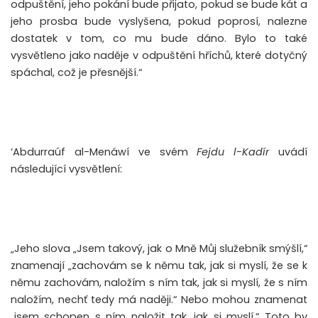
odpuštění, jeho pokání bude přijato, pokud se bude kát a
jeho prosba bude vyslyšena, pokud poprosí, nalezne
dostatek v tom, co mu bude dáno. Bylo to také
vysvětleno jako naděje v odpuštění hříchů, které dotyčný
spáchal, což je přesnější.“
‘Abdurraúf al-Menáwí ve svém
Fejdu l-Kadír
uvádí
následující vysvětlení:
„Jeho slova „Jsem takový, jak o Mně Můj služebník smýšlí,“
znamenají „zachovám se k němu tak, jak si myslí, že se k
němu zachovám, naložím s ním tak, jak si myslí, že s ním
naložím, nechť tedy má naději.“ Nebo mohou znamenat
„jsem schopen s ním naložit tak, jak si myslí.“ Toto by