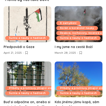
K zamyšlení
Korán a koránské nauky
Reakce, rozhovory, recenze a k
Sunna a nauky o hadísech
Sunna a nauky o hadísech
Předpovědi o Gaze
I my jsme na cestě Boží
April 21, 2025
March 28, 2025
Příběhy a promluvy jímající srdce
Příběhy a promluvy jímající srdc
Sunna a nauky o hadísech
Sunna a nauky o hadísech
Buď si odpočine on, anebo si
Kdo jinému jámu kopá, sám