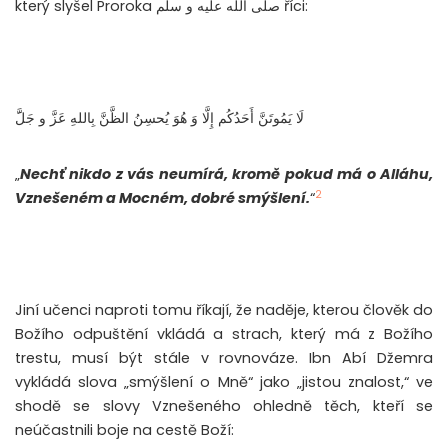
který slyšel Proroka صلى الله عليه و سلم říci:
لَا يَمُوتَنَّ أَحَدُكُم إِلَّا وَ هُوَ يُحسِنُ الظَّنَّ بِاللهِ عَزَّ و جَلََّ
„
Nechť nikdo z vás neumírá, kromě pokud má o Alláhu,
2
Vznešeném a Mocném, dobré smýšlení.
“
Jiní učenci naproti tomu říkají, že naděje, kterou člověk do
Božího odpuštění vkládá a strach, který má z Božího
trestu, musí být stále v rovnováze. Ibn Abí Džemra
vykládá slova „smýšlení o Mně“ jako „jistou znalost,“ ve
shodě se slovy Vznešeného ohledně těch, kteří se
neúčastnili boje na cestě Boží: