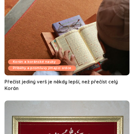
Korán a koránské nauky
Příběhy a promluvy jímající srdce
Přečíst jediný verš je někdy lepší, než přečíst celý
Korán