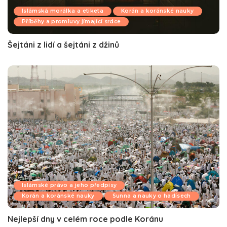
Islámská morálka a etiketa
Korán a koránské nauky
Příběhy a promluvy jímající srdce
Šejtáni z lidí a šejtáni z džinů
Islámské právo a jeho předpisy
Korán a koránské nauky
Sunna a nauky o hadísech
Nejlepší dny v celém roce podle Koránu