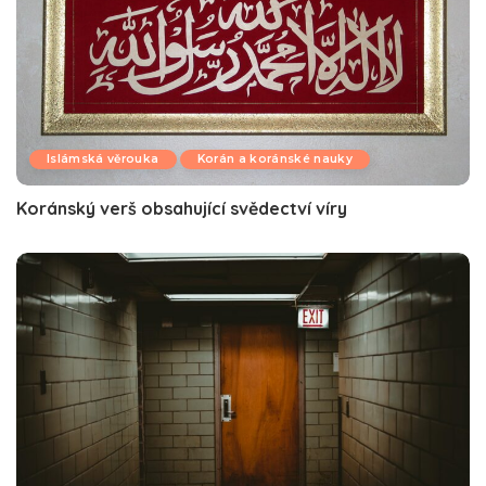
Islámská věrouka
Korán a koránské nauky
Koránský verš obsahující svědectví víry