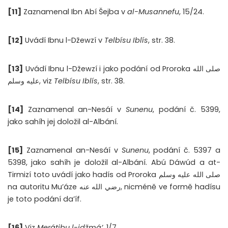
[11]
Zaznamenal Ibn Abí Šejba v
al-Musannefu
, 15/24.
[12]
Uvádí Ibnu l-Džewzí v
Telbísu Iblís
, str. 38.
[13]
Uvádí Ibnu l-Džewzí i jako podání od Proroka صلى الله
عليه وسلم, viz
Telbísu Iblís
, str. 38.
[14]
Zaznamenal an-Nesáí v
Sunenu
, podání č. 5399,
jako sahíh jej doložil al-Albání.
[15]
Zaznamenal an-Nesáí v
Sunenu
, podání č. 5397 a
5398, jako sahíh je doložil al-Albání. Abú Dáwúd a at-
Tirmizí toto uvádí jako hadís od Proroka صلى الله عليه وسلم
na autoritu Mu’áze رضي الله عنه, nicméně ve formě hadísu
je toto podání da’íf.
[16]
Viz
Merátibu l-idžmá’
, 1/7.