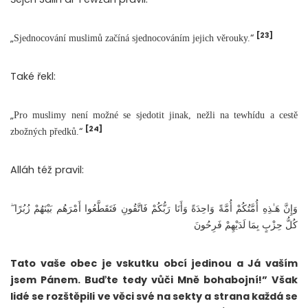
[23]
„
“
Sjednocování muslimů začíná sjednocováním jejich věrouky.
Také řekl:
„
Pro muslimy není možné se sjedotit jinak, nežli na tewhídu a cestě
[24]
“
zbožných předků.
Alláh též pravil:
وَإِنَّ هَـٰذِهِ أُمَّتُكُمْ أُمَّةً وَاحِدَةً وَأَنَا رَبُّكُمْ فَاتَّقُونِ فَتَقَطَّعُوا أَمْرَهُم بَيْنَهُمْ زُبُرًا ۖ
كُلُّ حِزْبٍ بِمَا لَدَيْهِمْ فَرِحُونَ
Tato vaše obec je vskutku obcí jedinou a Já vaším
jsem Pánem. Buďte tedy vůči Mně bohabojní!” Však
lidé se rozštěpili ve věci své na sekty a strana každá se