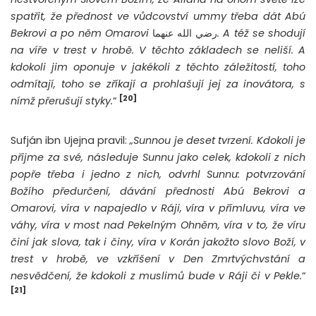
spatřit, že přednost ve vůdcovství ummy třeba dát Abú
Bekrovi a po něm Omarovi
رضي الله عنهما
. A též se shodují
na víře v trest v hrobě. V těchto základech se neliší. A
kdokoli jim oponuje v jakékoli z těchto záležitostí, toho
odmítají, toho se zříkají a prohlašují jej za inovátora, s
[20]
nímž přerušují styky.
“
Sufján ibn Ujejna pravil:
„Sunnou je deset tvrzení. Kdokoli je
přijme za své, následuje Sunnu jako celek, kdokoli z nich
popře třeba i jedno z nich, odvrhl Sunnu: potvrzování
Božího předurčení, dávání přednosti Abú Bekrovi a
Omarovi, víra v napajedlo v Ráji, víra v přímluvu, víra ve
váhy, víra v most nad Pekelným Ohněm, víra v to, že víru
činí jak slova, tak i činy, víra v Korán jakožto slovo Boží, v
trest v hrobě, ve vzkříšení v Den Zmrtvýchvstání a
nesvědčení, že kdokoli z muslimů bude v Ráji či v Pekle.
“
[21]