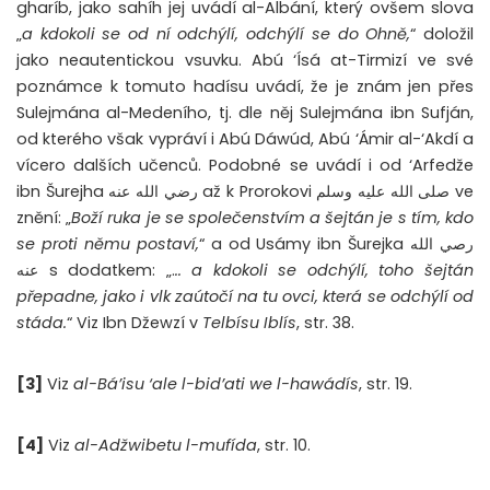
gharíb, jako sahíh jej uvádí al-Albání, který ovšem slova
„
a kdokoli se od ní odchýlí, odchýlí se do Ohně,
“ doložil
jako neautentickou vsuvku. Abú ‘Ísá at-Tirmizí ve své
poznámce k tomuto hadísu uvádí, že je znám jen přes
Sulejmána al-Medeního, tj. dle něj Sulejmána ibn Sufján,
od kterého však vypráví i Abú Dáwúd, Abú ‘Ámir al-‘Akdí a
vícero dalších učenců. Podobné se uvádí i od ‘Arfedže
ibn Šurejha رضي الله عنه až k Prorokovi صلى الله عليه وسلم ve
znění: „
Boží ruka je se společenstvím a šejtán je s tím, kdo
se proti němu postaví,
“ a od Usámy ibn Šurejka رصي الله
عنه s dodatkem: „.
.. a kdokoli se odchýlí, toho šejtán
přepadne, jako i vlk zaútočí na tu ovci, která se odchýlí od
stáda.
“ Viz Ibn Džewzí v
Telbísu Iblís
, str. 38.
[3]
Viz
al-Bá’isu ‘ale l-bid’ati we l-hawádís
, str. 19.
[4]
Viz
al-Adžwibetu l-mufída
, str. 10.