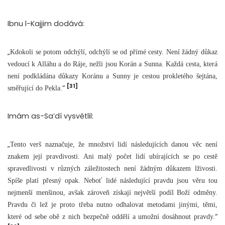
Ibnu l-Kajjim dodává:
„
Kdokoli se potom odchýlí, odchýlí se od přímé cesty. Není žádný důkaz
vedoucí k Alláhu a do Ráje, nežli jsou Korán a Sunna. Každá cesta, která
není podkládána důkazy Koránu a Sunny je cestou prokletého šejtána,
[31]
“
směřující do Pekla.
Imám as-Sa’dí vysvětlil:
„
Tento verš naznačuje, že množství lidí následujících danou věc není
znakem její pravdivosti. Ani malý počet lidí ubírajících se po cestě
spravedlivosti v různých záležitostech není žádným důkazem lživosti.
Spíše platí přesný opak. Neboť lidé následující pravdu jsou věru tou
nejmenší menšinou, avšak zároveň získají největší podíl Boží odměny.
Pravdu či lež je proto třeba nutno odhalovat metodami jinými, těmi,
“
které od sebe obě z nich bezpečně oddělí a umožní dosáhnout pravdy.