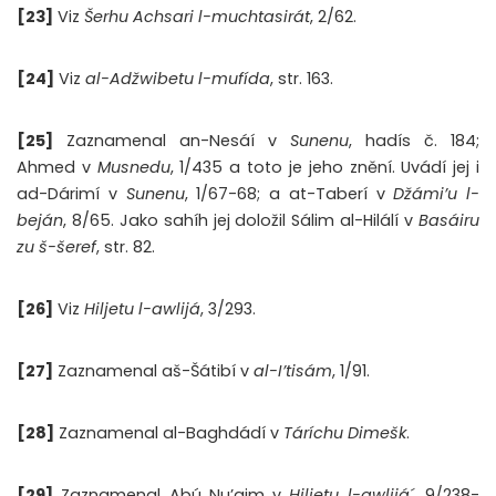
[23]
Viz
Šerhu Achsari l-muchtasirát
, 2/62.
[24]
Viz
al-Adžwibetu l-mufída
, str. 163.
[25]
Zaznamenal an-Nesáí v
Sunenu
, hadís č. 184;
Ahmed v
Musnedu
, 1/435 a toto je jeho znění. Uvádí jej i
ad-Dárimí v
Sunenu
, 1/67-68; a at-Taberí v
Džámi’u l-
beján
, 8/65. Jako sahíh jej doložil Sálim al-Hilálí v
Basáiru
zu š-šeref
, str. 82.
[26]
Viz
Hiljetu l-awlijá
, 3/293.
[27]
Zaznamenal aš-Šátibí v
al-I’tisám
, 1/91.
[28]
Zaznamenal al-Baghdádí v
Táríchu Dimešk
.
[29]
Zaznamenal Abú Nu’ajm v
Hiljetu l-awlijá´
, 9/238-