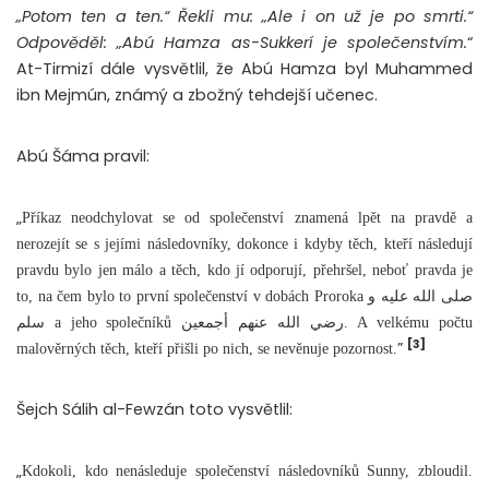
„Potom ten a ten.“ Řekli mu: „Ale i on už je po smrti.“
Odpověděl: „Abú Hamza as-Sukkerí je společenstvím.
“
At-Tirmizí dále vysvětlil, že Abú Hamza byl Muhammed
ibn Mejmún, známý a zbožný tehdejší učenec.
Abú Šáma pravil:
„
Příkaz neodchylovat se od společenství znamená lpět na pravdě a
nerozejít se s jejími následovníky, dokonce i kdyby těch, kteří následují
pravdu bylo jen málo a těch, kdo jí odporují, přehršel, neboť pravda je
to, na čem bylo to první společenství v dobách Proroka صلى الله عليه و
سلم a jeho společníků رضي الله عنهم أجمعين. A velkému počtu
[3]
”
malověrných těch, kteří přišli po nich, se nevěnuje pozornost.
Šejch Sálih al-Fewzán toto vysvětlil:
„
Kdokoli, kdo nenásleduje společenství následovníků Sunny, zbloudil.