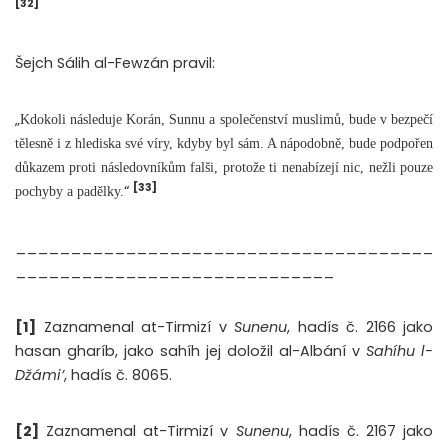
[32]
Šejch Sálih al-Fewzán pravil:
„
Kdokoli následuje Korán, Sunnu a společenství muslimů, bude v bezpečí
tělesně i z hlediska své víry, kdyby byl sám. A nápodobně, bude podpořen
důkazem proti následovníkům falši, protože ti nenabízejí nic, nežli pouze
[33]
“
pochyby a padělky.
______________________________________
_____________________________
[1]
Zaznamenal at-Tirmizí v
Sunenu
, hadís č. 2166 jako
hasan gharíb, jako sahíh jej doložil al-Albání v
Sahíhu l-
Džámi’
, hadís č. 8065.
[2]
Zaznamenal at-Tirmizí v
Sunenu
, hadís č. 2167 jako