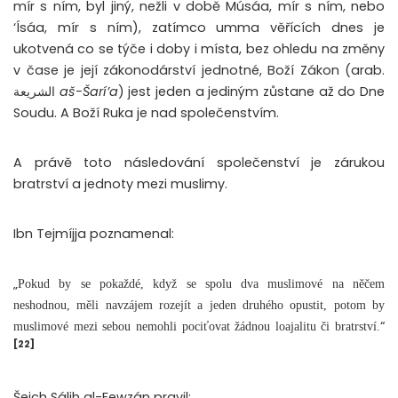
mír s ním, byl jiný, nežli v době Músáa, mír s ním, nebo
‘Ísáa, mír s ním), zatímco umma věřících dnes je
ukotvená co se týče i doby i místa, bez ohledu na změny
v čase je její zákonodárství jednotné, Boží Zákon (arab.
الشريعة
aš-Šarí’a
) jest jeden a jediným zůstane až do Dne
Soudu. A Boží Ruka je nad společenstvím.
A právě toto následování společenství je zárukou
bratrství a jednoty mezi muslimy.
Ibn Tejmíjja poznamenal:
„
Pokud by se pokaždé, když se spolu dva muslimové na něčem
neshodnou, měli navzájem rozejít a jeden druhého opustit, potom by
“
muslimové mezi sebou nemohli pociťovat žádnou loajalitu či bratrství.
[22]
Šejch Sálih al-Fewzán pravil: