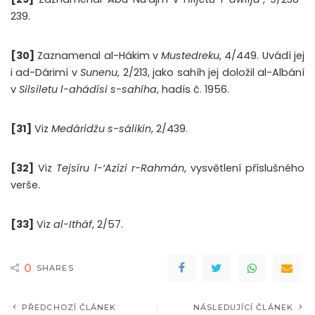
239.
[30]
Zaznamenal al-Hákim v
Mustedreku
, 4/449. Uvádí jej
i ad-Dárimí v
Sunenu
, 2/213, jako sahíh jej doložil al-Albání
v
Silsiletu l-ahádísi s-sahíha
, hadís č. 1956.
[31]
Viz
Medáridžu s-sálikín
, 2/439.
[32]
Viz
Tejsíru l-‘Azízi r-Rahmán
, vysvětlení příslušného
verše.
[33]
Viz
al-Itháf
, 2/57.
0
SHARES
PŘEDCHOZÍ ČLÁNEK
NÁSLEDUJÍCÍ ČLÁNEK