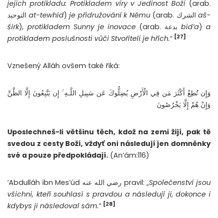
jejich protikladu: Protikladem víry v Jedinost Boží
(arab.
التوحيد
at-tewhíd
)
je přidružování k Němu
(arab. الشرك
aš-
širk
)
, protikladem Sunny je inovace
(arab. بدعة
bid’a
)
a
[27]
protikladem poslušnosti vůči Stvořiteli je hřích.
“
Vznešený Alláh ovšem také říká:
وَإِن تُطِعْ أَكْثَرَ مَن فِي الْأَرْضِ يُضِلُّوكَ عَن سَبِيلِ اللَّـهِ ۚ إِن يَتَّبِعُونَ إِلَّا الظَّنَّ
وَإِنْ هُمْ إِلَّا يَخْرُصُونَ
Uposlechneš-li většinu těch, kdož na zemi žijí, pak tě
svedou z cesty Boží, vždyť oni následují jen domněnky
své a pouze předpokládají.
(An’ám:116)
‘Abdulláh ibn Mes’úd رضي الله عنه pravil: „
Společenství jsou
všichni, kteří souhlasí s pravdou a následují ji, dokonce i
[28]
kdybys ji následoval sám.
”