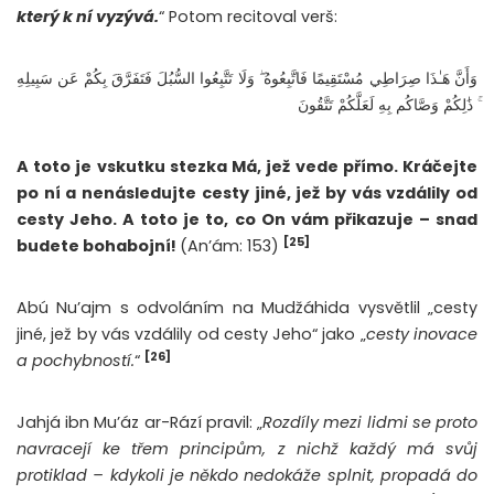
který k ní vyzývá.
“ Potom recitoval verš:
وَأَنَّ هَـٰذَا صِرَاطِي مُسْتَقِيمًا فَاتَّبِعُوهُ ۖ وَلَا تَتَّبِعُوا السُّبُلَ فَتَفَرَّقَ بِكُمْ عَن سَبِيلِهِ
ۚ ذَٰلِكُمْ وَصَّاكُم بِهِ لَعَلَّكُمْ تَتَّقُونَ
A toto je vskutku stezka Má, jež vede přímo. Kráčejte
po ní a nenásledujte cesty jiné, jež by vás vzdálily od
cesty Jeho. A toto je to, co On vám přikazuje – snad
[25]
budete bohabojní!
(An’ám: 153)
Abú Nu’ajm s odvoláním na Mudžáhida vysvětlil „cesty
jiné, jež by vás vzdálily od cesty Jeho“ jako „
cesty inovace
[26]
a pochybností.
“
Jahjá ibn Mu’áz ar-Rází pravil: „
Rozdíly mezi lidmi se proto
navracejí ke třem principům, z nichž každý má svůj
protiklad – kdykoli je někdo nedokáže splnit, propadá do