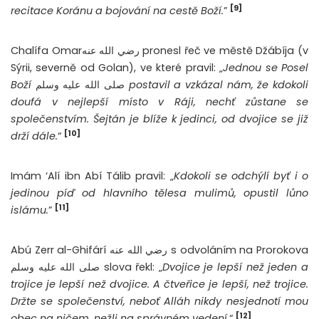
[9]
recitace Koránu a bojování na cestě Boží.
”
Chalífa Omarرضي الله عنه pronesl řeč ve městě Džábíja (v
Sýrii, severně od Golan), ve které pravil: „
Jednou se Posel
Boží
صلى الله عليه وسلم
postavil a vzkázal nám, že kdokoli
doufá v nejlepší místo v Ráji, nechť zůstane se
společenstvím. Šejtán je blíže k jedinci, od dvojice se již
[10]
drží dále.
“
Imám ‘Alí ibn Abí Tálib pravil: „
Kdokoli se odchýlí byť i o
jedinou píď od hlavního tělesa mulimů, opustil lůno
[11]
islámu.
”
Abú Zerr al-Ghifárí رضي الله عنه s odvoláním na Prorokova
صلى الله عليه وسلم slova řekl: „
Dvojice je lepší než jeden a
trojice je lepší než dvojice. A čtveřice je lepší, než trojice.
Držte se společenství, neboť Alláh nikdy nesjednotí mou
[12]
obec na ničem, nežli na správném vedení.
“