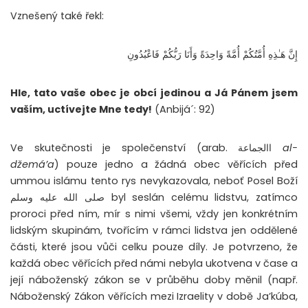
Vznešený také řekl:
إِنَّ هَـٰذِهِ أُمَّتُكُمْ أُمَّةً وَاحِدَةً وَأَنَا رَبُّكُمْ فَاعْبُدُونِ
Hle, tato vaše obec je obcí jedinou a Já Pánem jsem
vaším, uctívejte Mne tedy!
(Anbijá´: 92)
Ve skutečnosti je společenství (arab. االجماعة
al-
džemá’a
) pouze jedno a žádná obec věřících před
ummou islámu tento rys nevykazovala, neboť Posel Boží
صلى الله عليه وسلم byl seslán celému lidstvu, zatímco
proroci před ním, mír s nimi všemi, vždy jen konkrétním
lidským skupinám, tvořícím v rámci lidstva jen oddělené
části, které jsou vůči celku pouze díly. Je potvrzeno, že
každá obec věřících před námi nebyla ukotvena v čase a
její náboženský zákon se v průběhu doby měnil (např.
Náboženský Zákon věřících mezi Izraelity v době Ja’kúba,