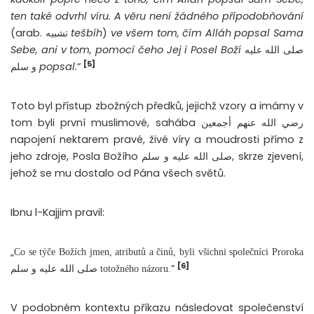
ten také odvrhl víru. A věru není žádného připodobňování
(arab. تشبيه
tešbíh
)
ve všem tom, čím Alláh popsal Sama
Sebe, ani v tom, pomocí čeho Jej i Posel Boží
صلى الله عليه
[5]
و سلم
popsal.
“
Toto byl přístup zbožných předků, jejichž vzory a imámy v
tom byli první muslimové, sahába رضي الله عنهم أجمعين
napojení nektarem pravé, živé víry a moudrosti přímo z
jeho zdroje, Posla Božího صلى الله عليه و سلم, skrze zjevení,
jehož se mu dostalo od Pána všech světů.
Ibnu l-Kajjim pravil:
„
Co se týče Božích jmen, atributů a činů, byli všichni společníci Proroka
[6]
“
صلى الله عليه و سلم totožného názoru.
V podobném kontextu příkazu následovat společenství