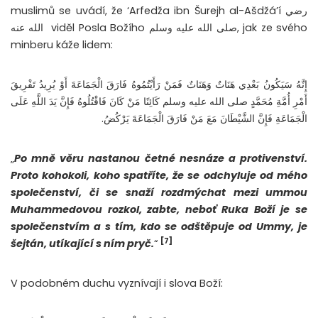
muslimů se uvádí, že ‘Arfedža ibn Šurejh al-Ašdžá’í رضي
الله عنه viděl Posla Božího صلى الله عليه وسلم, jak ze svého
minberu káže lidem:
إِنَّهُ سَيَكُونُ بَعْدِي هَنَاتٌ وَهَنَاتٌ فَمَنْ رَأَيْتُمُوهُ فَارَقَ الْجَمَاعَةَ أَوْ يُرِيدُ تَفْرِيقَ
أَمْرِ أُمَّةِ مُحَمَّدٍ صلى الله عليه وسلم كَائِنًا مَنْ كَانَ فَاقْتُلُوهُ فَإِنَّ يَدَ اللَّهِ عَلَى
الْجَمَاعَةِ فَإِنَّ الشَّيْطَانَ مَعَ مَنْ فَارَقَ الْجَمَاعَةَ يَرْكُضُ.
„
Po mně věru nastanou četné nesnáze a protivenství.
Proto kohokoli, koho spatříte, že se odchyluje od mého
společenství, či se snaží rozdmýchat mezi ummou
Muhammedovou rozkol, zabte, neboť Ruka Boží je se
společenstvím a s tím, kdo se odštěpuje od Ummy, je
[7]
šejtán, utíkající s ním pryč.
“
V podobném duchu vyznívají i slova Boží: