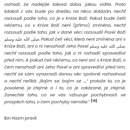
rozhodl, že nadejde taková doba, jakou vidíte. Proto
kdokoli z vás bude po dnešku na něco dotázán, nechť
rozsoudí podle toho, co je v Knize Boží. Pokud bude čelit
něčemu, co v Knize Boží není
(přímo)
zmíněno, nechť
rozsoudí podle toho, jak v dané věci rozsoudil Posel Boží
صلى الله عليه وسلم
. Pokud čelí věci, která není zmíněna ani v
Knize Boží, ani o ní nerozhodl Jeho Posel
صلى الله عليه وسلم
,
nechť rozsoudí podle toho, jak o ní rozhodli spravedliví
před ním. A pokud čelí něčemu, co není ani v Knize Boží, o
čem nerozhodl ani Jeho Posel a ani spravedliví před ním,
nechť se sám vynasnaží danou věc správně rozhodnout
a nechť neříká: „Bojím se, bojím se …,“ protože to, co je
povolené, je zřejmé a i to, co je zakázané, je zřejmé.
Zanechte toho, co ve vás vzbuzuje pochybnosti ve
[15]
prospěch toho, o čem pochyby nemáte.
”
Ibn Hazm pravil: