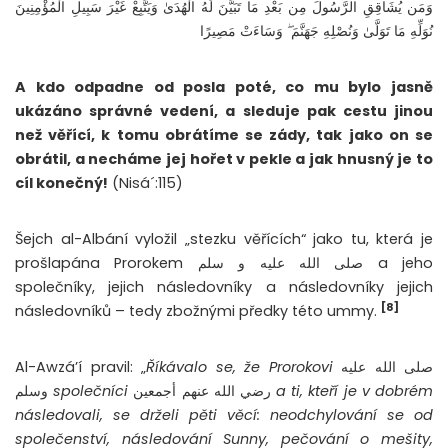
وَمَن يُشَاقِقِ الرَّسُولَ مِن بَعْدِ مَا تَبَيَّنَ لَهُ الْهُدَىٰ وَيَتَّبِعْ غَيْرَ سَبِيلِ الْمُؤْمِنِينَ
نُوَلِّهِ مَا تَوَلَّىٰ وَنُصْلِهِ جَهَنَّمَ ۖ وَسَاءَتْ مَصِيرًا
A kdo odpadne od posla poté, co mu bylo jasně
ukázáno správné vedení, a sleduje pak cestu jinou
než věřící, k tomu obrátíme se zády, tak jako on se
obrátil, a necháme jej hořet v pekle a jak hnusný je to
cíl konečný!
(Nisá´:115)
Šejch al-Albání vyložil „stezku věřících“ jako tu, která je
prošlapána Prorokem صلى الله عليه و سلم a jeho
společníky, jejich následovníky a následovníky jejich
[8]
následovníků – tedy zbožnými předky této ummy.
Al-Awzá’í pravil: „
Říkávalo se, že Prorokovi
صلى الله عليه
وسلم
společníci
رضي الله عنهم أجمعين
a ti, kteří je v dobrém
následovali, se drželi pěti věcí: neodchylování se od
společenství, následování Sunny, pečování o mešity,