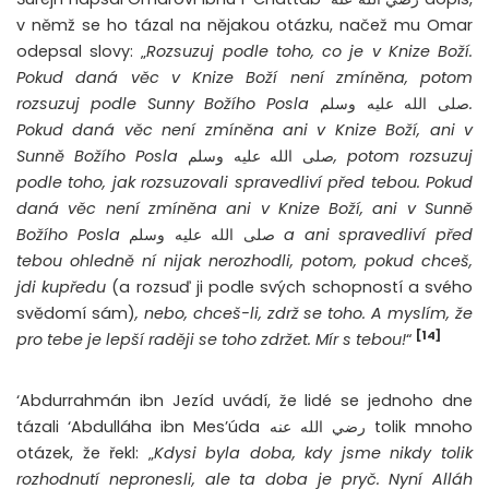
v němž se ho tázal na nějakou otázku, načež mu Omar
odepsal slovy: „
Rozsuzuj podle toho, co je v Knize Boží.
Pokud daná věc v Knize Boží není zmíněna, potom
rozsuzuj podle Sunny Božího Posla
صلى الله عليه وسلم
.
Pokud daná věc není zmíněna ani v Knize Boží, ani v
Sunně Božího Posla
صلى الله عليه وسلم
, potom rozsuzuj
podle toho, jak rozsuzovali spravedliví před tebou. Pokud
daná věc není zmíněna ani v Knize Boží, ani v Sunně
Božího Posla
صلى الله عليه وسلم
a ani spravedliví před
tebou ohledně ní nijak nerozhodli, potom, pokud chceš,
jdi kupředu
(a rozsuď ji podle svých schopností a svého
svědomí sám)
, nebo, chceš-li, zdrž se toho. A myslím, že
[14]
pro tebe je lepší raději se toho zdržet. Mír s tebou!
“
‘Abdurrahmán ibn Jezíd uvádí, že lidé se jednoho dne
tázali ‘Abdulláha ibn Mes’úda رضي الله عنه tolik mnoho
otázek, že řekl: „
Kdysi byla doba, kdy jsme nikdy tolik
rozhodnutí nepronesli, ale ta doba je pryč. Nyní Alláh