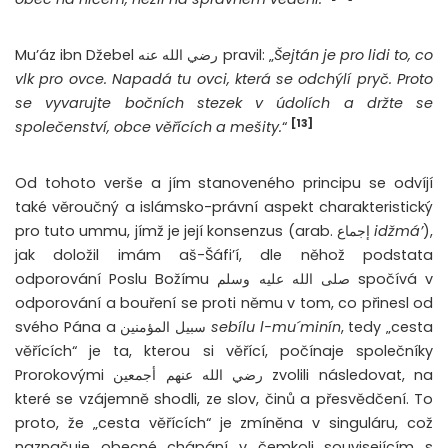
Mu’áz ibn Džebel رضي الله عنه pravil: „
Šejtán je pro lidi to, co
vlk pro ovce. Napadá tu ovci, která se odchýlí pryč. Proto
se vyvarujte bočních stezek v údolích a držte se
[13]
společenství, obce věřících a mešity.
“
Od tohoto verše a jím stanoveného principu se odvíjí
také věroučný a islámsko-právní aspekt charakteristický
pro tuto ummu, jímž je její konsenzus (arab. إجماع
idžmá’
),
jak doložil imám aš-Šáfi’í, dle něhož podstata
odporování Poslu Božímu صلى الله عليه وسلم spočívá v
odporování a bouření se proti němu v tom, co přinesl od
svého Pána a سبيل المؤمنين
sebílu l-mu´minín
, tedy „cesta
věřících“ je ta, kterou si věřící, počínaje společníky
Prorokovými رضي الله عنهم أجمعين zvolili následovat, na
které se vzájemně shodli, ze slov, činů a přesvědčení. To
proto, že „cesta věřících“ je zmíněna v singuláru, což
naznačuje obecné chápání v čemkoli souvisejícím s