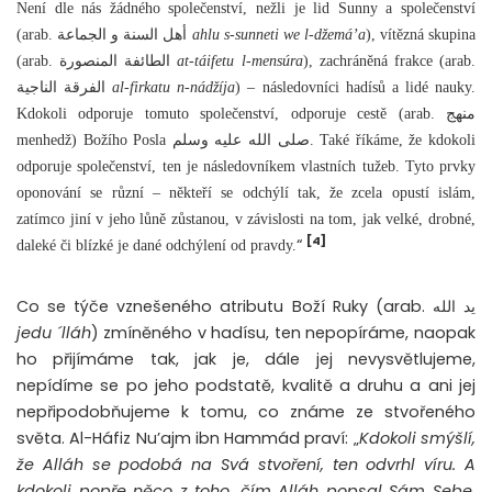
Není dle nás žádného společenství, nežli je lid Sunny a společenství
(arab. أهل السنة و الجماعة
ahlu s-sunneti we l-džemá’a
), vítězná skupina
(arab. الطائفة المنصورة
at-táifetu l-mensúra
), zachráněná frakce (arab.
الفرقة الناجية
al-firkatu n-nádžíja
) – následovníci hadísů a lidé nauky.
Kdokoli odporuje tomuto společenství, odporuje cestě (arab. منهج
menhedž) Božího Posla صلى الله عليه وسلم. Také říkáme, že kdokoli
odporuje společenství, ten je následovníkem vlastních tužeb. Tyto prvky
oponování se různí – někteří se odchýlí tak, že zcela opustí islám,
zatímco jiní v jeho lůně zůstanou, v závislosti na tom, jak velké, drobné,
[4]
“
daleké či blízké je dané odchýlení od pravdy.
Co se týče vznešeného atributu Boží Ruky (arab. يد الله
jedu ´lláh
) zmíněného v hadísu, ten nepopíráme, naopak
ho přijímáme tak, jak je, dále jej nevysvětlujeme,
nepídíme se po jeho podstatě, kvalitě a druhu a ani jej
nepřipodobňujeme k tomu, co známe ze stvořeného
světa. Al-Háfiz Nu’ajm ibn Hammád praví: „
Kdokoli smýšlí,
že Alláh se podobá na Svá stvoření, ten odvrhl víru. A
kdokoli popře něco z toho, čím Alláh popsal Sám Sebe,