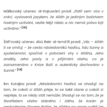
Málikovský učenec al-Kajruwání pravil: „
Patří sem víra v
srdci, vyslovená jazykem, že Alláh je jediným božstvem
hodným uctívání, vedle Nějž nikdo a nic nemá právo být
[18]
uctíváno.
“
Šáfi’ovský učenec Abú Bekr al-Ismá’ílí pravil: „
Věz – Alláh
ti se smiluj – že cesta následovníků hadísu, lidu Sunny a
společenství, spočívá v potvrzení víry v Alláha, Jeho
anděly, Jeho posly a v přijímání všeho, co je
zaznamenáno v Knize Boží a autenticky dochováno v
[19]
Sunně.
“
Ibn Kutajba pravil: „
Následovníci hadísů se shodují na
tom, že cokoli si Alláh přeje, to se také stane a cokoli si
nepřeje, to se nikdy stát nemůže. Shodují se na tom, že je
Stvořitelem všeho dobrého i zlého, že Korán je
nestvořeným Slovem Božím, že Alláha na onom světě lze