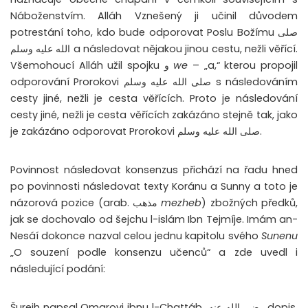
Náboženstvím. Alláh Vznešený ji učinil důvodem
potrestání toho, kdo bude odporovat Poslu Božímu صلى
الله عليه وسلم a následovat nějakou jinou cestu, nežli věřící.
Všemohoucí Alláh užil spojku و
we
– „a,“ kterou propojil
odporování Prorokovi صلى الله عليه وسلم s následováním
cesty jiné, nežli je cesta věřících. Proto je následování
cesty jiné, nežli je cesta věřících zakázáno stejně tak, jako
je zakázáno odporovat Prorokovi صلى الله عليه وسلم.
Povinnost následovat konsenzus přichází na řadu hned
po povinnosti následovat texty Koránu a Sunny a toto je
názorová pozice (arab. مذهب
mezheb
) zbožných předků,
jak se dochovalo od šejchu l-islám Ibn Tejmíje. Imám an-
Nesáí dokonce nazval celou jednu kapitolu svého
Sunenu
„O souzení podle konsenzu učenců“ a zde uvedl i
následující podání:
Šurejh napsal Omarovi ibnu l-Chattáb رضي الله عنه dopis,