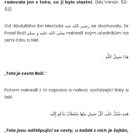
radovala jen z toho, co jí bylo vlastní.
(Mu´minún: 52-
53)
Od ‘Abdulláha ibn Mes’úda رضي الله عنه se dochovalo, že
Posel Boží صلى الله عليه و سلم nakreslil svým učedníkům na
zemi čáru a řekl:
هَذَا سَبِيلُ اللَّهِ .
„
Toto je cesta Boží.
“
Potom nakreslil z ní napravo a nalevo vycházející linky a
řekl:
هَذِهِ سُبُلٌ عَلَى كُلِّ سَبِيلٍ مِنْهَا شَيْطَانٌ يَدْعُو إِلَيْهِ.
„
Toto jsou odštěpující se cesty, u každé z nich je šejtán,