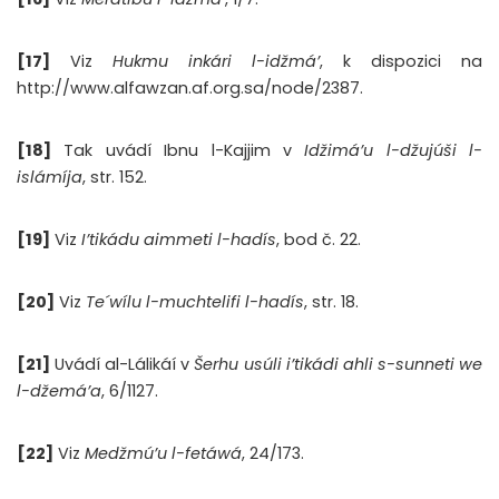
[17]
Viz
Hukmu inkári l-idžmá’
, k dispozici na
http://www.alfawzan.af.org.sa/node/2387.
[18]
Tak uvádí Ibnu l-Kajjim v
Idžimá’u l-džujúši l-
islámíja
, str. 152.
[19]
Viz
I’tikádu aimmeti l-hadís
, bod č. 22.
[20]
Viz
Te´wílu l-muchtelifi l-hadís
, str. 18.
[21]
Uvádí al-Lálikáí v
Šerhu usúli i’tikádi ahli s-sunneti we
l-džemá’a
, 6/1127.
[22]
Viz
Medžmú’u l-fetáwá
, 24/173.