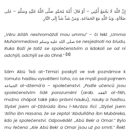
إِنَّ اللَّهَ لَا يَجْمَعُ أُمَّتِي – أَوْ قَالَ: أُمَّةَ مُحَمَّدٍ صَلَّى اللَّهُ عَلَيْهِ وَسَلَّمَ – عَلَى
ضَلَالَةٍ، وَيَدُ اللَّهِ مَعَ الجَمَاعَةِ، وَمَنْ شَذَّ شَذَّ إِلَى النَّارِ.
„
Věru Alláh neshromáždí mou ummu
“ – či řekl: „
Umma
Muhammedova
صلى الله عليه وسلم
se nesjednotí na bludu,
Ruka Boží je totiž se společenstvím a kdokoli se od ní
[2]
odchýlí, odchýlí se do Ohně.
“
Sám Abú ‘Ísá at-Tirmizí poskytl ve své poznámce k
tomuto hadísu vysvětlení toho, co se myslí pod pojmem
الجماعة
al-džemá’a
– společenství: „
Podle učenců jsou
společenstvím lidé porozumění
(arab. الفقه
al-fikh
,
možno chápat také jako právní nauku)
, nauky a hadísu.
Slyšel jsem al-Džárúda ibnu l-Mu’áza říci: „Slyšel jsem
‘Alího ibn Hasana, že se zeptal ‘Abdulláha ibn Mubáreka,
kdo je společenství. Odpověděl: „Abú Bekr a Omar.“ Bylo
mu řečeno: „Ale Abú Bekr a Omar jsou už po smrti.“ Řekl: