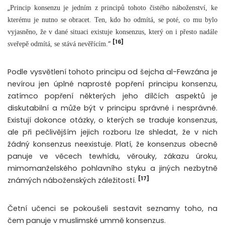
„
Princip konsenzu je jedním z principů tohoto čistého náboženství, ke
kterému je nutno se obracet. Ten, kdo ho odmítá, se poté, co mu bylo
vyjasněno, že v dané situaci existuje konsenzus, který on i přesto nadále
[16]
“
sveřepě odmítá, se stává nevěřícím.
Podle vysvětlení tohoto principu od šejcha al-Fewzána je
nevírou jen úplné naprosté popření principu konsenzu,
zatímco popření některých jeho dílčích aspektů je
diskutabilní a může být v principu správné i nesprávné.
Existují dokonce otázky, o kterých se traduje konsenzus,
ale při pečlivějším jejich rozboru lze shledat, že v nich
žádný konsenzus neexistuje. Platí, že konsenzus obecně
panuje ve věcech tewhídu, věrouky, zákazu úroku,
mimomanželského pohlavního styku a jiných nezbytně
[17]
známých náboženských záležitostí.
Četní učenci se pokoušeli sestavit seznamy toho, na
čem panuje v muslimské ummě konsenzus.