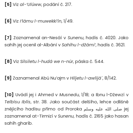
[5]
Viz
al-‘Ulúww
, podání č. 217.
[6]
Viz
I’lámu l-muwekki’ín
, 1/49.
[7]
Zaznamenal an-Nesáí v
Sunenu
, hadís č. 4020. Jako
sahíh jej ocenil al-Albání v
Sahíhu l-džámi’
, hadís č. 3621.
[8]
Viz
Silsiletu l-hudá we n-núr
, páska č. 544.
[9]
Zaznamenal Abú Nu’ajm v
Hiljetu l-awlijá´
, 8/142.
[10]
Uvádí jej i Ahmed v
Musnedu
, 1/18; a Ibnu l-Džewzí v
Telbísu Iblís
, str. 38. Jako součást delšího, lehce odlišně
znějícího hadísu přímo od Proroka صلى الله عليه وسلم jej
zaznamenal at-Tirmizí v
Sunenu
, hadís č. 2165 jako hasan
sahíh gharíb.