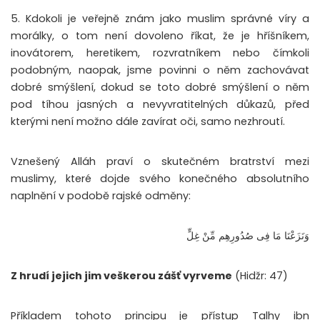
5. Kdokoli je veřejně znám jako muslim správné víry a
morálky, o tom není dovoleno říkat, že je hříšníkem,
inovátorem, heretikem, rozvratníkem nebo čímkoli
podobným, naopak, jsme povinni o něm zachovávat
dobré smýšlení, dokud se toto dobré smýšlení o něm
pod tíhou jasných a nevyvratitelných důkazů, před
kterými není možno dále zavírat oči, samo nezhroutí.
Vznešený Alláh praví o skutečném bratrství mezi
muslimy, které dojde svého konečného absolutního
naplnění v podobě rajské odměny:
وَنَزَعْنَا مَا فِى صُدُورِهِم مِّنْ غِلٍّ
Z hrudí jejich jim veškerou zášť vyrveme
(Hidžr: 47)
Příkladem tohoto principu je přístup Talhy ibn