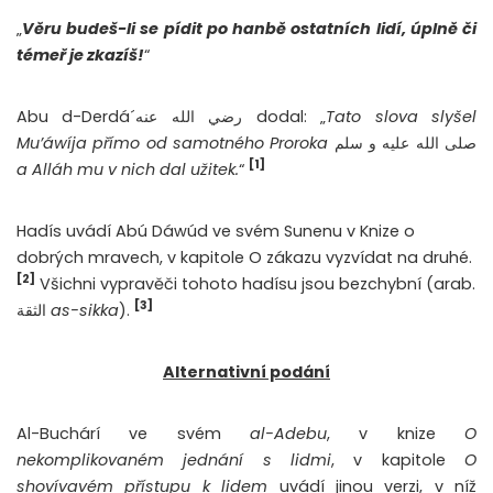
„
Věru budeš-li se pídit po hanbě ostatních lidí, úplně či
témeř je zkazíš!
“
Abu d-Derdá´رضي الله عنه dodal: „
Tato slova slyšel
Mu’áwíja přímo od samotného Proroka
صلى الله عليه و سلم
[1]
a Alláh mu v nich dal užitek.
“
Hadís uvádí Abú Dáwúd ve svém Sunenu v Knize o
dobrých mravech, v kapitole O zákazu vyzvídat na druhé.
[2]
Všichni vypravěči tohoto hadísu jsou bezchybní (arab.
[3]
الثقة
as-sikka
).
Alternativní podání
Al-Buchárí ve svém
al-Adebu
, v knize
O
nekomplikovaném jednání s lidmi
, v kapitole
O
shovívavém přístupu k lidem
uvádí jinou verzi, v níž