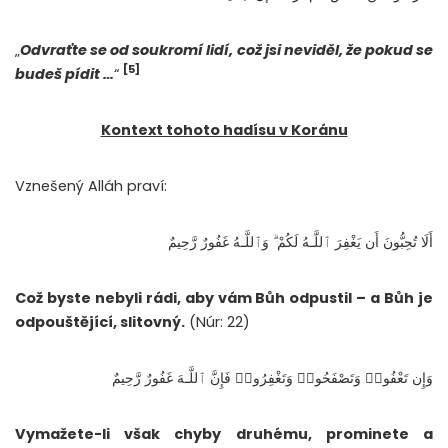
„
Odvraťte se od soukromí lidí, což jsi neviděl, že pokud se
[5]
budeš pídit …
“
Kontext tohoto hadísu v Koránu
Vznešený Alláh praví:
أَلَا تُحِبُّونَ أَن يَغْفِرَ ٱللَّـهُ لَكُمْ ۗ وَٱللَّـهُ غَفُورٌ رَّحِيمٌ
Což byste nebyli rádi, aby vám Bůh odpustil – a Bůh je
odpouštějící, slitovný.
(Núr: 22)
وَإِن تَعْفُوا۟ وَتَصْفَحُوا۟ وَتَغْفِرُوا۟ فَإِنَّ ٱللَّـهَ غَفُورٌ رَّحِيمٌ
Vymažete-li však chyby druhému, prominete a