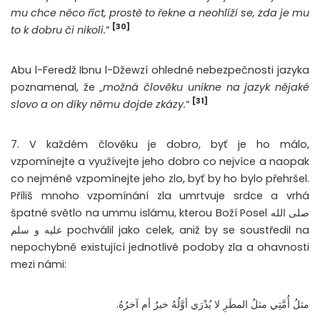
mu chce něco říct, prostě to řekne a neohlíží se, zda je mu
[30]
to k dobru či nikoli.
”
Abu l-Feredž Ibnu l-Džewzí ohledně nebezpečnosti jazyka
poznamenal, že „
možná člověku unikne na jazyk nějaké
[31]
slovo a on díky němu dojde zkázy.
“
7. V každém člověku je dobro, byť je ho málo,
vzpomínejte a využívejte jeho dobro co nejvíce a naopak
co nejméně vzpomínejte jeho zlo, byť by ho bylo přehršel.
Příliš mnoho vzpomínání zla umrtvuje srdce a vrhá
špatné světlo na ummu islámu, kterou Boží Posel صلى الله
عليه و سلم pochválil jako celek, aniž by se soustředil na
nepochybně existující jednotlivé podoby zla a ohavnosti
mezi námi:
مثلُ أُمَّتِي مثلُ المطَرِ لا يُدْرَي أوَّلُهُ خيرٌ أم آخرُهُ.