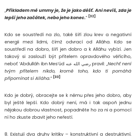
„
Příkladem mé ummy je, že je jako déšť. Ani nevíš, zda je
[32]
lepší jeho začátek, nebo jeho konec.
”
Kdo se soustředí na zlo, také šíří zlou krev a negativní
energii mezi lidmi, čímž odvrací od Alláha. Kdo se
soustředí na dobro, šíří jen dobro a k Alláhu vybízí. Jen
takový si zaslouží být přítelem opravdového věřícího,
neboť ‘Abdulláh ibn Mes’úd رضي الله عنه pravil: „
Nechť není
tvým přítelem nikdo, kromě toho, kdo ti pomáhá
[33]
připomínat si Alláha.
”
Kdo je dobrý, obracejte se k němu přes jeho dobro, aby
byl ještě lepší. Kdo dobrý není, má i tak aspoň jednu
nějakou dobrou vlastnost, popadněte ho za ni a pomocí
ní ho zkuste zbavit jeho neřestí.
8. Existují dva druhy kritiky – konstruktivní a destruktivní.