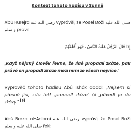
Kontext tohoto hadísu v Sunně
Abú Hurejra رضي الله عنه vyprávěl, že Posel Boží صلى الله عليه
و سلم pravil:
إِذَا قَالَ الرَّجُلُ هَلَكَ النَّاسُ ‏.‏ فَهُوَ أَهْلَكُهُمْ
„
Když nějaký člověk řekne, že lidé propadli zkáze, pak
právě on propadl zkáze mezi nimi ze všech nejvíce.
“
Vypravěč tohoto hadísu Abú Ishák dodal: „
Nejsem si
přesně jist, zda řekl „propadl zkáze
“ či „
přivedl je do
[6]
zkázy.
“
Abú Berza al-Aslemí رضي الله عنه vypráví, že Posel Boží
صلى الله عليه و سلم řekl: