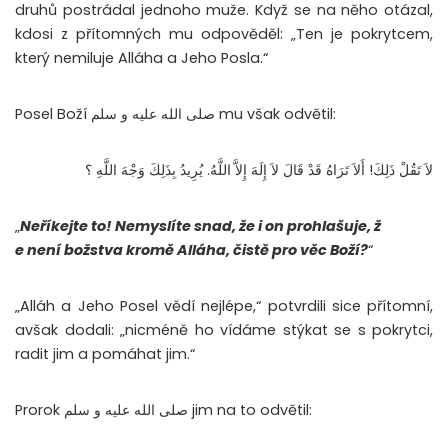
druhů postrádal jednoho muže. Když se na něho otázal,
kdosi z přítomných mu odpověděl: „Ten je pokrytcem,
který nemiluje Alláha a Jeho Posla.“
Posel Boží صلى الله عليه و سلم mu však odvětil:
لاَ تَقُلْ ذَلِكَ! أَلاَ تَرَاهُ قَدْ قَالَ لاَ إِلَهَ إِلاَّ اللَّهُ‏.‏ يُرِيدُ بِذَلِكَ وَجْهَ اللَّهِ ؟
„
Neříkejte to! Nemyslíte snad, že i on prohlašuje, ž
e není božstva kromě Alláha, čistě pro věc Boží?
“
„Alláh a Jeho Posel vědí nejlépe,“ potvrdili sice přítomní,
avšak dodali: „nicméně ho vídáme stýkat se s pokrytci,
radit jim a pomáhat jim.“
Prorok صلى الله عليه و سلم jim na to odvětil: