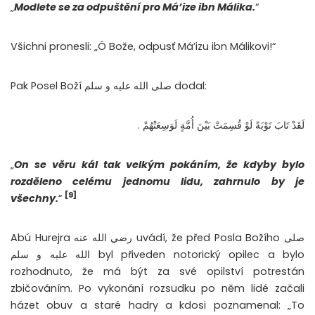
„
Modlete se za odpuštění pro Má’ize ibn Málika.
“
Všichni pronesli: „Ó Bože, odpusť Má’izu ibn Málikovi!“
Pak Posel Boží صلى الله عليه و سلم dodal:
لَقَدْ تَابَ تَوْبَةً لَوْ قُسِمَتْ بَيْنَ أُمَّةٍ لَوَسِعَتْهُمْ .
„
On se věru kál tak velkým pokáním, že kdyby bylo
rozděleno celému jednomu lidu, zahrnulo by je
[9]
všechny.
“
Abú Hurejra رضي الله عنه uvádí, že před Posla Božího صلى
الله عليه و سلم byl přiveden notorický opilec a bylo
rozhodnuto, že má být za své opilství potrestán
zbičováním. Po vykonání rozsudku po něm lidé začali
házet obuv a staré hadry a kdosi poznamenal: „To