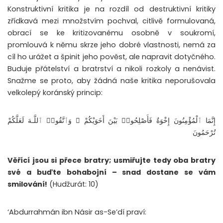
Konstruktivní kritika je na rozdíl od destruktivní kritiky
zřídkavá mezi množstvím pochval, citlivě formulovaná,
obrací se ke kritizovanému osobně v soukromí,
promlouvá k němu skrze jeho dobré vlastnosti, nemá za
cíl ho urážet a špinit jeho pověst, ale napravit dotyčného.
Buduje přátelství a bratrství a nikoli rozkoly a nenávist.
Snažme se proto, aby žádná naše kritika neporušovala
velkolepý koránský princip:
إِنَّمَا ٱلْمُؤْمِنُونَ إِخْوَةٌ فَأَصْلِحُوا۟ بَيْنَ أَخَوَيْكُمْ ۚ وَٱتَّقُوا۟ ٱللَّـهَ لَعَلَّكُمْ
تُرْحَمُونَ
Věřící jsou si přece bratry; usmiřujte tedy oba bratry
své a buďte bohabojní – snad dostane se vám
smilování!
(Hudžurát: 10)
‘Abdurrahmán ibn Násir as-Se’dí praví: