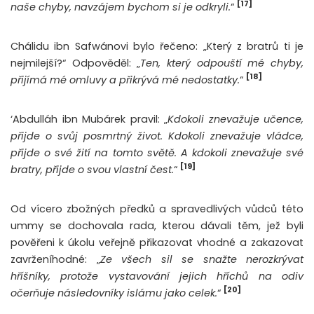
[17]
naše chyby, navzájem bychom si je odkryli.
“
Chálidu ibn Safwánovi bylo řečeno: „Který z bratrů ti je
nejmilejší?“ Odpověděl: „
Ten, který odpouští mé chyby,
[18]
přijímá mé omluvy a přikrývá mé nedostatky.
“
‘Abdulláh ibn Mubárek pravil: „
Kdokoli znevažuje učence,
přijde o svůj posmrtný život. Kdokoli znevažuje vládce,
přijde o své žití na tomto světě. A kdokoli znevažuje své
[19]
bratry, přijde o svou vlastní čest.
“
Od vícero zbožných předků a spravedlivých vůdců této
ummy se dochovala rada, kterou dávali těm, jež byli
pověřeni k úkolu veřejně přikazovat vhodné a zakazovat
zavrženíhodné: „
Ze všech sil se snažte nerozkrývat
hříšníky, protože vystavování jejich hříchů na odiv
[20]
očerňuje následovníky islámu jako celek.
“