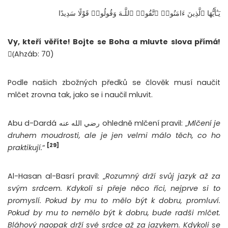
يَـٰٓأَيُّهَا ٱلَّذِينَ ءَامَنُوا۟ ٱتَّقُوا۟ ٱللَّـهَ وَقُولُوا۟ قَوْلًا سَدِيدًا
Vy, kteří věříte! Bojte se Boha a mluvte slova přímá!
(ِAhzáb: 70)
Podle našich zbožných předků se člověk musí naučit
mlčet zrovna tak, jako se i naučil mluvit.
Abu d-Dardá رضي الله عنه ohledně mlčení pravil: „
Mlčení je
druhem moudrosti, ale je jen velmi málo těch, co ho
[29]
praktikují.
“
Al-Hasan al-Basrí pravil: „
Rozumný drží svůj jazyk až za
svým srdcem. Kdykoli si přeje něco říci, nejprve si to
promyslí. Pokud by mu to mělo být k dobru, promluví.
Pokud by mu to nemělo být k dobru, bude radši mlčet.
Bláhový naopak drží své srdce až za jazykem. Kdykoli se