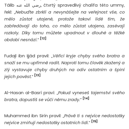
Tálib رضي الله عنه, čtvrtý spravedlivý chalífa této ummy,
řekl: „
Nebuďte zbrklí a nevynášejte na veřejnost vše, co
mělo zůstat utajené, protože takoví lidé tím, že
zabředávají do toho, co mělo zůstat utajeno, zasévají
rozkoly. Díky tomu můžete upadnout v dlouhé a těžké
[12]
období nesnází.
“
Fudajl ibn Ijjád pravil: „
Věřící kryje chyby svého bratra a
snaží se mu upřímně radit. Naproti tomu člověk zkažený a
zlý vystavuje chyby druhých na odiv ostatním a špiní
[13]
jejich pověst.
“
Al-Hasan al-Basrí praví: „
Pokud vyneseš tajemství svého
[14]
bratra, dopustíš se vůči němu zrady.
“
Muhammed ibn Sirín pravil: „
Právě ti s nejvíce nedostatky
[15]
nejvíce zmiňují nedostatky ostatních lidí.
”