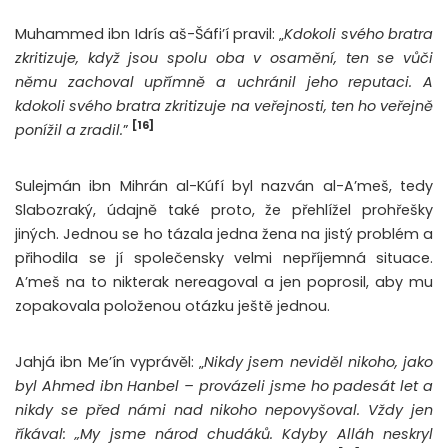
Muhammed ibn Idrís aš-Šáfi’í pravil: „
Kdokoli svého bratra
zkritizuje, když jsou spolu oba v osamění, ten se vůči
němu zachoval upřímně a uchránil jeho reputaci. A
kdokoli svého bratra zkritizuje na veřejnosti, ten ho veřejně
[16]
ponížil a zradil.
”
Sulejmán ibn Mihrán al-Kúfí byl nazván al-A’meš, tedy
Slabozraký, údajně také proto, že přehlížel prohřešky
jiných. Jednou se ho tázala jedna žena na jistý problém a
přihodila se jí společensky velmi nepříjemná situace.
A’meš na to nikterak nereagoval a jen poprosil, aby mu
zopakovala položenou otázku ještě jednou.
Jahjá ibn Me’ín vyprávěl: „
Nikdy jsem neviděl nikoho, jako
byl Ahmed ibn Hanbel – provázeli jsme ho padesát let a
nikdy se před námi nad nikoho nepovyšoval. Vždy jen
říkával: „My jsme národ chudáků. Kdyby Alláh neskryl