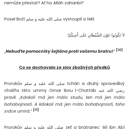
nemůže přestat? Ať ho Alláh zahanbí!“
Posel Boží صلى الله عليه و سلم vystoupil a řekl:
لاَ تَكُونُوا عَوْنَ الشَّيْطَانِ عَلَى أَخِيكُمْ!
[10]
„
Nebuďte pomocníky šejtána proti vašemu bratru!
“
Co se dochovalo ze slov zbožných předků
Prorokův صلى الله عليه و سلم tchán a druhý spravedlivý
chalífa této ummy Omar ibnu l-Chattáb رضي الله عنه
pravil: „
Kdokoli má jen málo studu, ten má jen málo
bohabojnosti. A kdokoli má jen málo bohabojnosti, toho
[11]
srdce umírá.
“
Prorokův صلى الله عليه و سلم zeť a bratranec ‘Alí ibn Abí