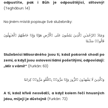
odpustíte, pak i Bůh je odpouštějící, slitovný!
(Teghábun: 14)
Na jiném místě popisuje Své služebníky:
وَعِبَادُ ٱلرَّحْمَـٰنِ ٱلَّذِينَ يَمْشُونَ عَلَى ٱلْأَرْضِ هَوْنًا وَإِذَا خَاطَبَهُمُ ٱلْجَـٰهِلُونَ
قَالُوا۟ سَلَـٰمًا
Služebníci Milosrdného jsou ti, kdož pokorně chodí po
zemi, a když jsou osloveni lidmi pošetilými, odpovídají:
„Mír s vámi!“
(Furkán: 63)
وَٱلَّذِينَ لَا يَشْهَدُونَ ٱلزُّورَ وَإِذَا مَرُّوا۟ بِٱللَّغْوِ مَرُّوا۟ كِرَامًا
A ti, kdož křivě nesvědčí, a když kolem řečí hnusných
jdou, míjejí je důstojně
(Furkán: 72)