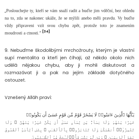
„
Poslouchejte ty, kteří se vám snaží radit a buďte jim vděční, bez ohledu
na to, zda se nakonec ukáže, že se mýlili anebo měli pravdu. Vy buďte
vždy připraveni vzít svou chybu zpět, protože toto je znamením
[34]
“
moudrosti a ctnosti.
9. Nebuďme škodolibými mrchožrouty, kterým je vlastní
supí mentalita a kteří jen číhají, až někdo okolo nich
udělá nějakou chybu, aby ji mohli diskutovat a
rozmazávat ji a pak na jejím základě dotyčného
ostouzet.
Vznešený Alláh praví:
يَـٰٓأَيُّهَا ٱلَّذِينَ ءَامَنُوا۟ لَا يَسْخَرْ قَوْمٌ مِّن قَوْمٍ عَسَىٰٓ أَن يَكُونُوا۟
خَيْرًا مِّنْهُمْ وَلَا نِسَآءٌ مِّن نِّسَآءٍ عَسَىٰٓ أَن يَكُنَّ خَيْرًا مِّنْهُنَّ ۖ وَلَا
تَلْمِزُوٓا۟ أَنفُسَكُمْ وَلَا تَنَابَزُوا۟ بِٱلْأَلْقَـٰبِ ۖ بِئْسَ ٱلِٱسْمُ ٱلْفُسُوقُ
بَعْدَ ٱلْإِيمَـٰنِ ۚ وَمَن لَّمْ يَتُبْ فَأُو۟لَـٰٓئِكَ هُمُ ٱلظَّـٰلِمُونَ