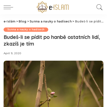
e-Islám
>
Blog
>
Sunna a nauky o hadísech
>
Budeš-li se pídit po hanbě ostatních lidí, zkazíš je tím
Sunna a nauky o hadísech
Budeš-li se pídit po hanbě ostatních lidí,
zkazíš je tím
April 9, 2020