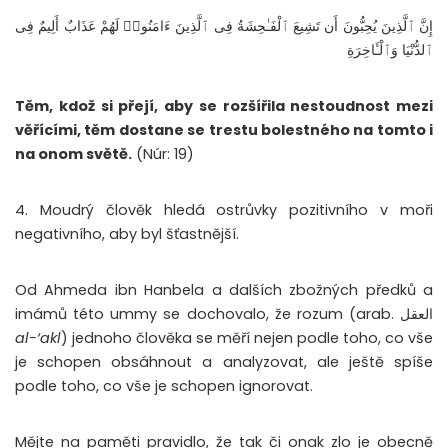
إِنَّ ٱلَّذِينَ يُحِبُّونَ أَن تَشِيعَ ٱلْفَـٰحِشَةُ فِى ٱلَّذِينَ ءَامَنُوا۟ لَهُمْ عَذَابٌ أَلِيمٌ فِى
ٱلدُّنْيَا وَٱلْـَٔاخِرَةِ
Těm, kdož si přejí, aby se rozšířila nestoudnost mezi
věřícími, těm dostane se trestu bolestného na tomto i
na onom světě.
(Núr: 19)
4. Moudrý člověk hledá ostrůvky pozitivního v moři
negativního, aby byl šťastnější.
Od Ahmeda ibn Hanbela a dalších zbožných předků a
imámů této ummy se dochovalo, že rozum (arab. العقل
al-‘akl
) jednoho člověka se měří nejen podle toho, co vše
je schopen obsáhnout a analyzovat, ale ještě spíše
podle toho, co vše je schopen ignorovat.
Mějte na paměti pravidlo, že tak či onak zlo je obecně