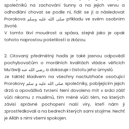
společníků na zachování Sunny a na jejich vervu a
odhodlání chovat se podle ní, řídit se jí a následovat
Prorokova صلى الله عليه وسلم příkladu ve svém osobním
životě.
V tomto tkví moudrost a spása, stejně jako je opak
tohoto naprostou pošetilostí a zkázou.
2. Citovaný předmětný hadís je také jasnou odpovědí
pochybovačům o morálních kvalitách vládce věřících
Mu’áwíji رضي الله عنه a dokazuje i čistotu jeho úmyslů.
Je taktéž kladivem na všechny nactiutrhače osočující
Prorokovy صلى الله عليه و سلم společníky, pobíjejícím jejich
drzá a opovážlivá tvrzení. Není dovoleno mít v srdci zášť
vůči nikomu z muslimů, tím méně vůči těm, na kterých
závisí správné pochopení naší víry, kteří nám ji
zprostředkovali a na bedrech kterých sami stojíme. Nechť
je Alláh s nimi všemi spokojen.