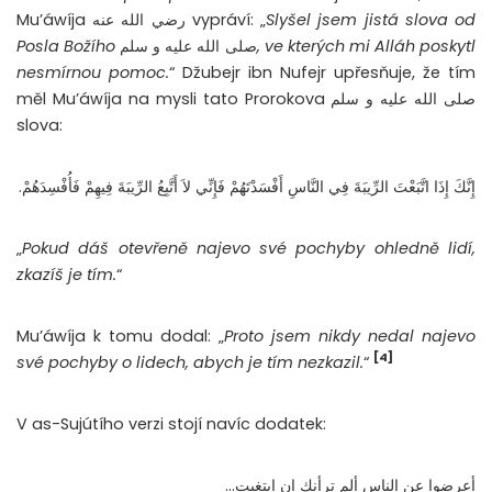
Mu’áwíja رضي الله عنه vypráví: „
Slyšel jsem jistá slova od
Posla Božího
صلى الله عليه و سلم
, ve kterých mi Alláh poskytl
nesmírnou pomoc.
“ Džubejr ibn Nufejr upřesňuje, že tím
měl Mu’áwíja na mysli tato Prorokova صلى الله عليه و سلم
slova:
إِنَّكَ إِذَا اتَّبَعْتَ الرِّيبَةَ فِي النَّاسِ أَفْسَدْتَهُمْ فَإِنِّي لاَ أَتَّبِعُ الرِّيبَةَ فِيهِمْ فَأُفْسِدَهُمْ‏.‏
„
Pokud dáš otevřeně najevo své pochyby ohledně lidí,
zkazíš je tím.
“
Mu’áwíja k tomu dodal: „
Proto jsem nikdy nedal najevo
[4]
své pochyby o lidech, abych je tím nezkazil.
“
V as-Sujútího verzi stojí navíc dodatek:
أعرضوا عن الناس ألم ترأنك إن ابتغيت…