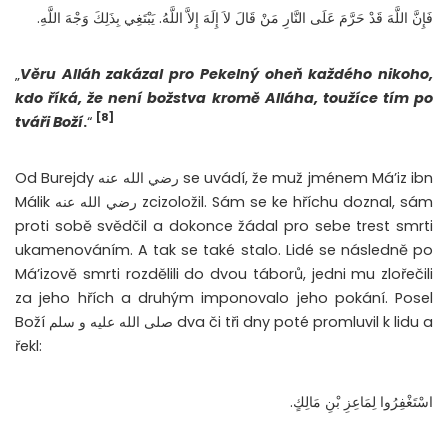
فَإِنَّ اللَّهَ قَدْ حَرَّمَ عَلَى النَّارِ مَنْ قَالَ لاَ إِلَهَ إِلاَّ اللَّهُ‏.‏ يَبْتَغِي بِذَلِكَ وَجْهَ اللَّهِ.
„
Věru Alláh zakázal pro Pekelný oheň každého nikoho,
kdo říká, že není božstva kromě Alláha, toužíce tím po
[8]
tváři Boží
.
“
Od Burejdy رضي الله عنه se uvádí, že muž jménem Má’iz ibn
Málik رضي الله عنه zcizoložil. Sám se ke hříchu doznal, sám
proti sobě svědčil a dokonce žádal pro sebe trest smrti
ukamenováním. A tak se také stalo. Lidé se následně po
Má’izově smrti rozdělili do dvou táborů, jedni mu zlořečili
za jeho hřích a druhým imponovalo jeho pokání. Posel
Boží صلى الله عليه و سلم dva či tři dny poté promluvil k lidu a
řekl:
اسْتَغْفِرُوا لِمَاعِزِ بْنِ مَالِكٍ.