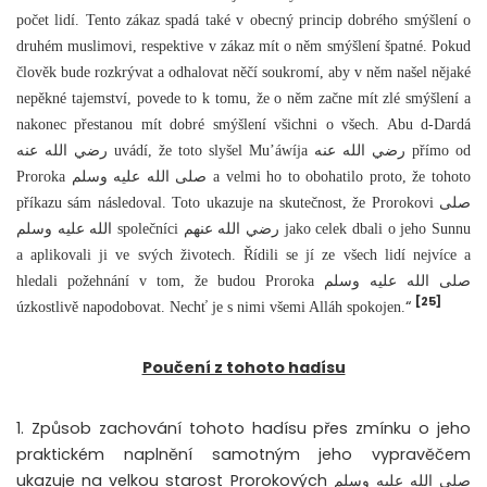
počet lidí. Tento zákaz spadá také v obecný princip dobrého smýšlení o
druhém muslimovi, respektive v zákaz mít o něm smýšlení špatné. Pokud
člověk bude rozkrývat a odhalovat něčí soukromí, aby v něm našel nějaké
nepěkné tajemství, povede to k tomu, že o něm začne mít zlé smýšlení a
nakonec přestanou mít dobré smýšlení všichni o všech. Abu d-Dardá
رضي الله عنه uvádí, že toto slyšel Mu’áwíja رضي الله عنه přímo od
Proroka صلى الله عليه وسلم a velmi ho to obohatilo proto, že tohoto
příkazu sám následoval. Toto ukazuje na skutečnost, že Prorokovi صلى
الله عليه وسلم společníci رضي الله عنهم jako celek dbali o jeho Sunnu
a aplikovali ji ve svých životech. Řídili se jí ze všech lidí nejvíce a
hledali požehnání v tom, že budou Proroka صلى الله عليه وسلم
[25]
“
úzkostlivě napodobovat. Nechť je s nimi všemi Alláh spokojen.
Poučení z tohoto hadísu
1. Způsob zachování tohoto hadísu přes zmínku o jeho
praktickém naplnění samotným jeho vypravěčem
ukazuje na velkou starost Prorokových صلى الله عليه وسلم