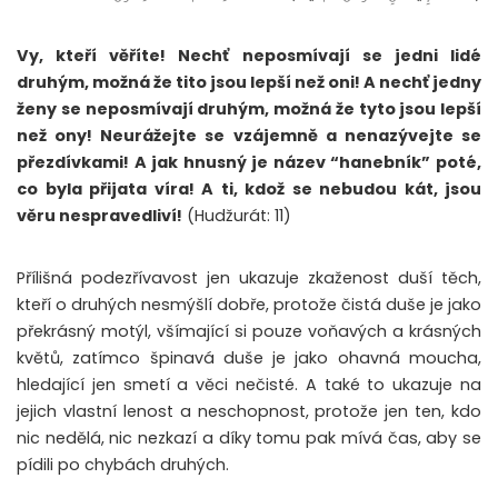
Vy, kteří věříte! Nechť neposmívají se jedni lidé
druhým, možná že tito jsou lepší než oni! A nechť jedny
ženy se neposmívají druhým, možná že tyto jsou lepší
než ony! Neurážejte se vzájemně a nenazývejte se
přezdívkami! A jak hnusný je název “hanebník” poté,
co byla přijata víra! A ti, kdož se nebudou kát, jsou
věru nespravedliví!
(Hudžurát: 11)
Přílišná podezřívavost jen ukazuje zkaženost duší těch,
kteří o druhých nesmýšlí dobře, protože čistá duše je jako
překrásný motýl, všímající si pouze voňavých a krásných
květů, zatímco špinavá duše je jako ohavná moucha,
hledající jen smetí a věci nečisté. A také to ukazuje na
jejich vlastní lenost a neschopnost, protože jen ten, kdo
nic nedělá, nic nezkazí a díky tomu pak mívá čas, aby se
pídili po chybách druhých.