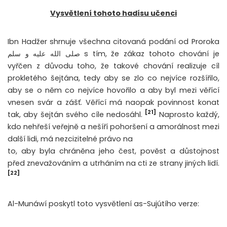
Vysvětlení tohoto hadísu učenci
Ibn Hadžer shrnuje všechna citovaná podání od Proroka
صلى الله عليه و سلم s tím, že zákaz tohoto chování je
vyřčen z důvodu toho, že takové chování realizuje cíl
prokletého šejtána, tedy aby se zlo co nejvíce rozšířilo,
aby se o něm co nejvíce hovořilo a aby byl mezi věřící
vnesen svár a zášť. Věřící má naopak povinnost konat
[21]
tak, aby šejtán svého cíle nedosáhl.
Naprosto každý,
kdo nehřeší veřejně a nešíří pohoršení a amorálnost mezi
další lidi, má nezcizitelné právo na
to, aby byla chráněna jeho čest, pověst a důstojnost
před znevažováním a utrháním na cti ze strany jiných lidí.
[22]
Al-Munáwí poskytl toto vysvětlení as-Sujútího verze: