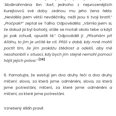
‘Abdirrahmána ibn ‘Awf, jednoho z nejurozenějších
Kurejšovců své doby. Jednou mu jeho žena řekla:
„Neviděla jsem větší nevděčníky, nežli jsou ti tvoji bratři.“
„
Pročpak?
“ zeptal se Talha. Odpověděla: „Všimla jsem si,
že dokud jsi byl bohatý, stále se motali okolo tebe a když
jsi pak zchudl, opustili tě.“ Odpověděl jí: „
Přísahám při
Alláhu, to jim je určitě ke cti. Přišli v době, kdy mně mohli
poctít tím, že jim prokážu štědrost a odešli, aby mě
nezahanbili v situaci, kdy bych jim stejně nemohl pomoci
[28]
hájit jejich práva.
“
6. Pamatujte, že existují jen dva druhy řeči a dva druhy
mlčení: slova, za která jsme odměněni, slova, za která
jsme potrestáni, mlčení, za které jsme odměněni a
mlčení, za které jsme potrestáni.
Vznešený Alláh pravil: