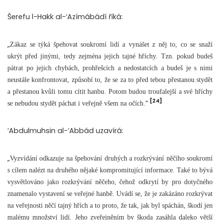
Šerefu l-Hakk al-‘Azímábádí říká:
„
Zákaz se týká špehovat soukromí lidí a vynášet z něj to, co se snaží
ukrýt před jinými, tedy zejména jejich tajné hříchy. Tzn. pokud budeš
pátrat po jejich chybách, prohřešcích a nedostatcích a budeš je s nimi
neustále konfrontovat, způsobí to, že se za to před tebou přestanou stydět
a přestanou kvůli tomu cítit hanbu. Potom budou troufalejší a své hříchy
[24]
“
se nebudou stydět páchat i veřejně všem na očích.
‘Abdulmuhsin al-‘Abbád uzavírá:
„
Vyzvídání odkazuje na špehování druhých a rozkrývání něčího soukromí
s cílem nalézt na druhého nějaké kompromitující informace. Také to bývá
vysvětlováno jako rozkrývání něčeho, čehož odkrytí by pro dotyčného
znamenalo vystavení se veřejné hanbě. Uvádí se, že je zakázáno rozkrývat
na veřejnosti něčí tajný hřích a to proto, že tak, jak byl spáchán, škodí jen
malému množství lidí. Jeho zveřejněním by škoda zasáhla daleko větší