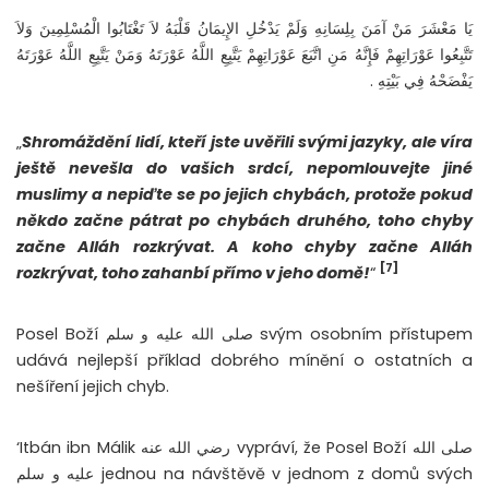
يَا مَعْشَرَ مَنْ آمَنَ بِلِسَانِهِ وَلَمْ يَدْخُلِ الإِيمَانُ قَلْبَهُ لاَ تَغْتَابُوا الْمُسْلِمِينَ وَلاَ
تَتَّبِعُوا عَوْرَاتِهِمْ فَإِنَّهُ مَنِ اتَّبَعَ عَوْرَاتِهِمْ يَتَّبِعِ اللَّهُ عَوْرَتَهُ وَمَنْ يَتَّبِعِ اللَّهُ عَوْرَتَهُ
يَفْضَحْهُ فِي بَيْتِهِ .
„
Shromáždění lidí, kteří jste uvěřili svými jazyky, ale víra
ještě nevešla do vašich srdcí, nepomlouvejte jiné
muslimy a nepiďte se po jejich chybách, protože pokud
někdo začne pátrat po chybách druhého, toho chyby
začne Alláh rozkrývat. A koho chyby začne Alláh
[7]
rozkrývat, toho zahanbí přímo v jeho domě!
“
Posel Boží صلى الله عليه و سلم svým osobním přístupem
udává nejlepší příklad dobrého mínění o ostatních a
nešíření jejich chyb.
‘Itbán ibn Málik رضي الله عنه vypráví, že Posel Boží صلى الله
عليه و سلم jednou na návštěvě v jednom z domů svých