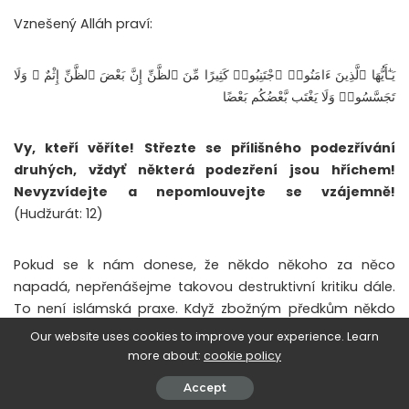
Vznešený Alláh praví:
يَـٰٓأَيُّهَا ٱلَّذِينَ ءَامَنُوا۟ ٱجْتَنِبُوا۟ كَثِيرًا مِّنَ ٱلظَّنِّ إِنَّ بَعْضَ ٱلظَّنِّ إِثْمٌ ۖ وَلَا
تَجَسَّسُوا۟ وَلَا يَغْتَب بَّعْضُكُم بَعْضًا
Vy, kteří věříte! Střezte se přílišného podezřívání
druhých, vždyť některá podezření jsou hříchem!
Nevyzvídejte a nepomlouvejte se vzájemně!
(Hudžurát: 12)
Pokud se k nám donese, že někdo někoho za něco
napadá, nepřenášejme takovou destruktivní kritiku dále.
To není islámská praxe. Když zbožným předkům někdo
řekl, že o nich někdo další zle hovoří, tázali se: „To neměl
Our website uses cookies to improve your experience. Learn
šejtán po ruce nikoho jiného, nežli tebe?“ Každému
more about:
cookie policy
živému cítícímu člověku nedělá dobře, když slyší, že o
Accept
něm někdo špatně smýšlí. Někdy pomluva k