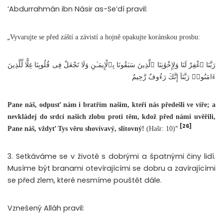
‘Abdurrahmán ibn Násir as-Se’dí pravil:
„
Vyvarujte se před záští a závistí a hojně opakujte koránskou prosbu:
رَبَّنَا ٱغْفِرْ لَنَا وَلِإِخْوَٰنِنَا ٱلَّذِينَ سَبَقُونَا بِٱلْإِيمَـٰنِ وَلَا تَجْعَلْ فِى قُلُوبِنَا غِلًّا لِّلَّذِينَ
ءَامَنُوا۟ رَبَّنَآ إِنَّكَ رَءُوفٌ رَّحِيمٌ
Pane náš, odpusť nám i bratřím našim, kteří nás předešli ve víře; a
nevkládej do srdcí našich zlobu proti těm, kdož před námi uvěřili,
[26]
“
Pane náš, vždyť Tys věru shovívavý, slitovný!
(Hašr: 10)
3. Setkáváme se v životě s dobrými a špatnými činy lidí.
Musíme být branami otevírajícími se dobru a zavírajícími
se před zlem, které nesmíme pouštět dále.
Vznešený Alláh pravil: