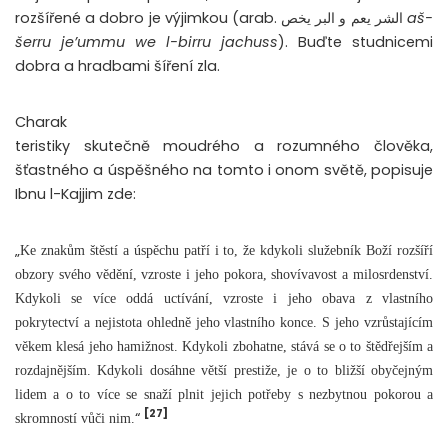
rozšířené a dobro je výjimkou (arab. الشر يعم و البر يخص
aš-
šerru je’ummu we l-birru jachuss
). Buďte studnicemi
dobra a hradbami šíření zla.
Charak
teristiky skutečně moudrého a rozumného člověka,
šťastného a úspěšného na tomto i onom světě, popisuje
Ibnu l-Kajjim zde:
„
Ke znakům štěstí a úspěchu patří i to, že kdykoli služebník Boží rozšíří
obzory svého vědění, vzroste i jeho pokora, shovívavost a milosrdenství.
Kdykoli se více oddá uctívání, vzroste i jeho obava z vlastního
pokrytectví a nejistota ohledně jeho vlastního konce. S jeho vzrůstajícím
věkem klesá jeho hamižnost. Kdykoli zbohatne, stává se o to štědřejším a
rozdajnějším. Kdykoli dosáhne větší prestiže, je o to bližší obyčejným
lidem a o to více se snaží plnit jejich potřeby s nezbytnou pokorou a
[27]
“
skromností vůči nim.