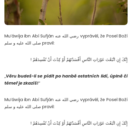
Mu’áwíja ibn Abí Sufján رضي الله عنه vyprávěl, že Posel Boží
صلى الله عليه و سلم pravil:
إِنَّكَ إِنِ اتَّبَعْتَ عَوْرَاتِ النَّاسِ أَفْسَدْتَهُمْ أَوْ كِدْتَ أَنْ تُفْسِدَهُمْ ‏!
„
Věru budeš-li se pídit po hanbě ostatních lidí, úplně či
témeř je zkazíš!
“
Mu’áwíja ibn Abí Sufján رضي الله عنه vyprávěl, že Posel Boží
صلى الله عليه و سلم pravil:
إِنَّكَ إِنِ اتَّبَعْتَ عَوْرَاتِ النَّاسِ أَفْسَدْتَهُمْ أَوْ كِدْتَ أَنْ تُفْسِدَهُمْ ‏!