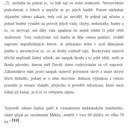
„
Tj. nechejte na pokoji to, co lidé tají ve svém soukromí. Nevyzvídejte
podrobnosti o lidech a nepiďte se po jejich hanbě. Potom následuje
objasnění tohoto zákazu, tedy což jsi neviděl, že pokud tak učiníte a
pokud budete vynášet na povrch jejich vady, chyby, nedostatky, hanby a
to, co skrývají, oni díky vám upadnou do stejně veliké či ještě větší
zkaženosti. Toto rozkrývání cizí hanby se děje cestou pomluv, zvláště
naprosto nepodložených klevet. Je přikázáno držet v úctě důstojnost
jiného a nerozkrývat to, co se druhý rozhodl tajit. Rozkrývání tajných
hříchů nepřináší žádný užitek, ale naopak škodu a to ještě větší, nežli je
škoda původní, kterou měl člověk tímto rozkrýváním za cíl napravit.
Zákonodárce nám proto naopak stanovil povinnost ukrýt a utajit skrytý
hřích bližního, pokud se o něm dozvíme. Jedinou výjimkou z tohoto
pravidla je situace vladaře, přejícího si prověřit informace, které mezi
lidem již kolují, je-li to ve veřejném zájmu.
Vypravěč tohoto hadísu patří k významným mekkánským muslimům,
islám přijal po osvobození Mekky, zemřel v roce 60 hidžry ve věku 78
[23]
“
let.