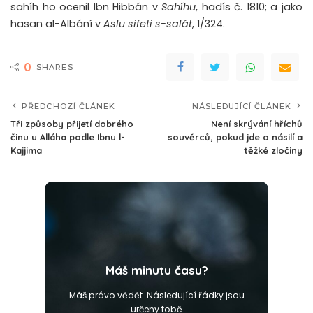
sahíh ho ocenil Ibn Hibbán v
Sahíhu
, hadís č. 1810; a jako
hasan al-Albání v
Aslu sifeti s-salát
, 1/324.
0
SHARES
PŘEDCHOZÍ ČLÁNEK
NÁSLEDUJÍCÍ ČLÁNEK
Tři způsoby přijetí dobrého
Není skrývání hříchů
činu u Alláha podle Ibnu l-
souvěrců, pokud jde o násilí a
Kajjima
těžké zločiny
Máš minutu času?
Máš právo vědět. Následující řádky jsou
určeny tobě