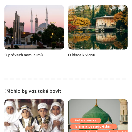
O právech nemuslimů
O lásce k vlasti
Mohlo by vás také bavit
Fetwabanka
Islám a pseudo-islám