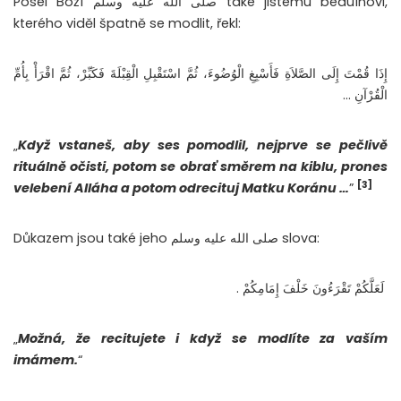
Posel Boží صلى الله عليه وسلم také jistému beduínovi,
kterého viděl špatně se modlit, řekl:
إِذَا قُمْتَ إِلَى الصَّلاَةِ فَأَسْبِغِ الْوُضُوءَ، ثُمَّ اسْتَقْبِلِ الْقِبْلَةَ فَكَبِّرْ، ثُمَّ اقْرَأْ بِأُمِّ
الْقُرْآنِ …‬
„
Když vstaneš, aby ses pomodlil, nejprve se pečlivě
rituálně očisti, potom se obrať směrem na kiblu, prones
[3]
velebení Alláha a potom odrecituj Matku Koránu …
”
Důkazem jsou také jeho ‫صلى الله عليه وسلم‬ slova:
‫‏ لَعَلَّكُمْ تَقْرَءُونَ خَلْفَ إِمَامِكُمْ .
„
Možná, že recitujete i když se modlíte za vaším
imámem.
“