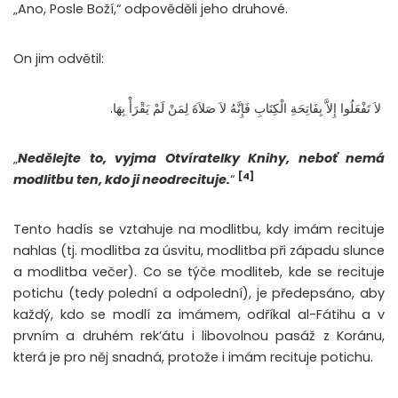
„Ano, Posle Boží,“ odpověděli jeho druhové.
On jim odvětil:
‏ لاَ تَفْعَلُوا إِلاَّ بِفَاتِحَةِ الْكِتَابِ فَإِنَّهُ لاَ صَلاَةَ لِمَنْ لَمْ يَقْرَأْ بِهَا.
„
Nedělejte to, vyjma Otvíratelky Knihy, neboť nemá
[4]
modlitbu ten, kdo ji neodrecituje.
“
Tento hadís se vztahuje na modlitbu, kdy imám recituje
nahlas (tj. modlitba za úsvitu, modlitba při západu slunce
a modlitba večer). Co se týče modliteb, kde se recituje
potichu (tedy polední a odpolední), je předepsáno, aby
každý, kdo se modlí za imámem, odříkal al-Fátihu a v
prvním a druhém rek’átu i libovolnou pasáž z Koránu,
která je pro něj snadná, protože i imám recituje potichu.