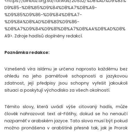
<https://binbaz.org.sa/fatwas/20532/%D8%AD%D9%83%
D9%85-%D8%B5%D9%84%D8%A7%D8%A9-
%D9%85%D9%86-%D9%84%D8%A7-
%D9%8A%D8%AD%D8%B3%D9%86-
%D8%A7%D9%84%D9%81%D8%A7%D8%AA%D8%AD%D8%
A9>. Zdroje hadísů doplněny redakcí.
Poznámka redakce:
Vznešená víra islámu je určena naprosto každému bez
ohledu na jeho paměťové schopnosti a jazykovou
zdatnost, její předpisy jsou schopny vyřešit jakoukoli
situaci a poskytují východisko za všech okolností.
Těmito slovy, která uvádí výše citovaný hadís, může
člověk nahrazovat text al-Fátihy, dokud se ho nenaučí
nazpaměť v arabském jazyce. Tato slova musí být pokud
možno pronášena v arabštině přesně tak, jak je Prorok