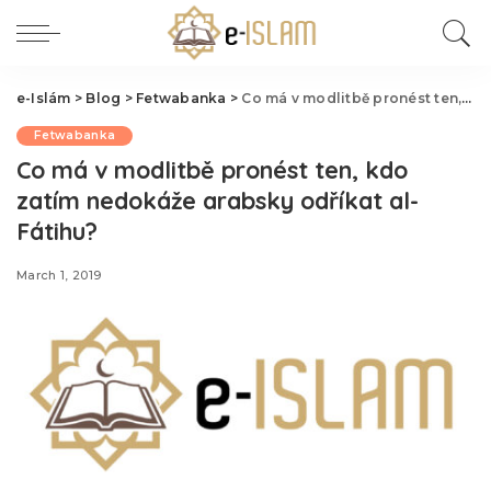
e-Islám
>
Blog
>
Fetwabanka
>
Co má v modlitbě pronést ten, kdo zatím nedokáže arabsky odříkat al-Fátihu?
Fetwabanka
Co má v modlitbě pronést ten, kdo
zatím nedokáže arabsky odříkat al-
Fátihu?
March 1, 2019