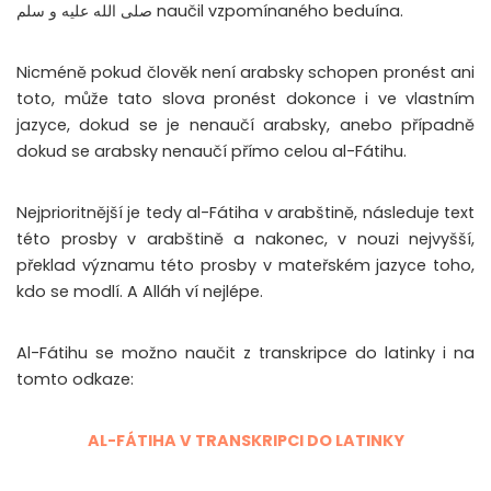
صلى الله عليه و سلم naučil vzpomínaného beduína.
Nicméně pokud člověk není arabsky schopen pronést ani
toto, může tato slova pronést dokonce i ve vlastním
jazyce, dokud se je nenaučí arabsky, anebo případně
dokud se arabsky nenaučí přímo celou al-Fátihu.
Nejprioritnější je tedy al-Fátiha v arabštině, následuje text
této prosby v arabštině a nakonec, v nouzi nejvyšší,
překlad významu této prosby v mateřském jazyce toho,
kdo se modlí. A Alláh ví nejlépe.
Al-Fátihu se možno naučit z transkripce do latinky i na
tomto odkaze:
AL-FÁTIHA V TRANSKRIPCI DO LATINKY