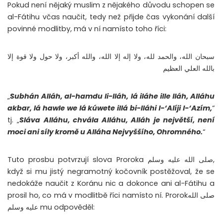
Pokud není nějaký muslim z nějakého důvodu schopen se
al-Fátihu včas naučit, tedy než přijde čas vykonání další
povinné modlitby, má v ní namísto toho říci:
سبحان الله، والحمد لله، ولا إله إلا الله، والله أكبر، ولا حول ولا قوة إلا
بالله العلي العظيم
„
Subhán Alláh, al-hamdu li-lláh, lá iláhe ille lláh, Alláhu
akbar, lá hawle we lá kúwete illá bi-lláhi l-‘Alíji l-‘Azím,
“
tj. „
Sláva Alláhu, chvála Alláhu, Alláh je největší, není
moci ani síly kromě u Alláha Nejvyššího, Ohromného.
“
Tuto prosbu potvrzují slova Proroka صلى الله عليه وسلم,
když si mu jistý negramotný kočovník postěžoval, že se
nedokáže naučit z Koránu nic a dokonce ani al-Fátihu a
prosil ho, co má v modlitbě říci namísto ní. Prorokصلى الله
عليه وسلم mu odpověděl: