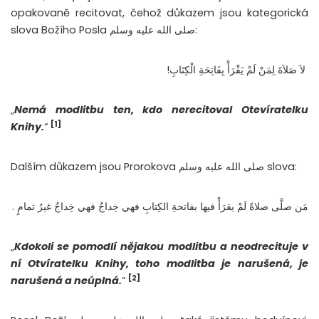
opakovaně recitovat, čehož důkazem jsou kategorická
slova Božího Posla صلى الله عليه وسلم:‬
‏ لاَ صَلاَةَ لِمَنْ لَمْ يَقْرَأْ بِفَاتِحَةِ الْكِتَابِ!
„
Nemá modlitbu ten, kdo nerecitoval Otevíratelku
[1]
Knihy.
“
Dalším důkazem jsou Prorokova صلى الله عليه وسلم slova:
مَن صلَّى صلاةً لَمْ يقرَأْ فيها بفاتحةِ الكِتابِ فهي خِداجٌ فهي خِداجٌ غيرُ تمامٍ .‬
„
Kdokoli se pomodlí nějakou modlitbu a neodrecituje v
ní Otvíratelku Knihy, toho modlitba je narušená, je
[2]
narušená a neúplná.
”