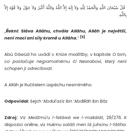
‏ قُلْ سُبْحَانَ اللَّهِ وَالْحَمْدُ لِلَّهِ وَلاَ إِلَهَ إِلاَّ اللَّهُ وَاللَّهُ أَكْبَرُ وَلاَ حَوْلَ وَلاَ قُوَّةَ إِلاَّ
بِاللَّهِ.
„
Řekni: Sláva Alláhu, chvála Alláhu, Alláh je největší,
[5]
není moci ani síly kromě u Alláha.
“
Abú Dáwúd ho uvádí v
Knize modlitby
, v kapitole
O tom,
co postačuje negramotnému či Nearabovi, který není
schopen ji odrecitovat
.
A Alláh je Ručitelem úspěchu nesmírného.
Odpovídal:
šejch ‘Abdul’azíz ibn ‘Abdilláh ibn Báz
Zdroj:
Viz
Medžmú’u l-fetáwá we l-makálát
, 29/276. K
dispozici oniline, viz
Hukmu saláti men lá juhsinu l-fátiha
.