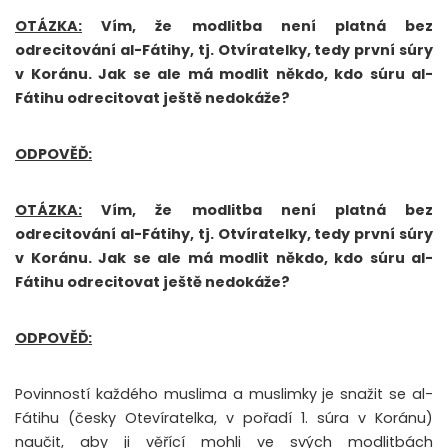
OTÁZKA:
Vím, že modlitba není platná bez
odrecitování al-Fátihy, tj. Otvíratelky, tedy první súry
v Koránu. Jak se ale má modlit někdo, kdo súru al-
Fátihu odrecitovat ještě nedokáže?
ODPOVĚĎ:
OTÁZKA:
Vím, že modlitba není platná bez
odrecitování al-Fátihy, tj. Otvíratelky, tedy první súry
v Koránu. Jak se ale má modlit někdo, kdo súru al-
Fátihu odrecitovat ještě nedokáže?
ODPOVĚĎ:
Povinností každého muslima a muslimky je snažit se al-
Fátihu (česky Otevíratelka, v pořadí 1. súra v Koránu)
naučit, aby ji věřící mohli ve svých modlitbách