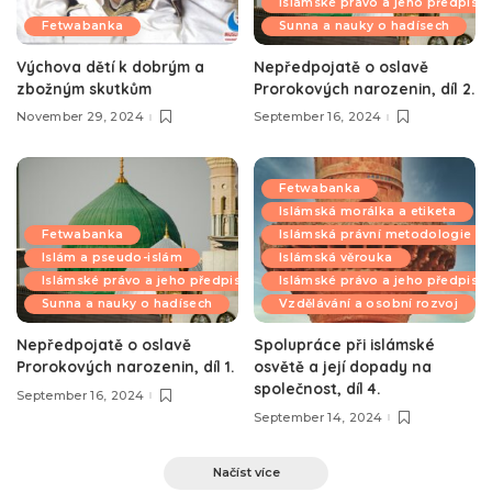
Islámské právo a jeho předpisy
Fetwabanka
Sunna a nauky o hadísech
Výchova dětí k dobrým a
Nepředpojatě o oslavě
zbožným skutkům
Prorokových narozenin, díl 2.
November 29, 2024
September 16, 2024
Fetwabanka
Islámská morálka a etiketa
Fetwabanka
Islámská právní metodologie
Islám a pseudo-islám
Islámská věrouka
Islámské právo a jeho předpisy
Islámské právo a jeho předpisy
Sunna a nauky o hadísech
Vzdělávání a osobní rozvoj
Nepředpojatě o oslavě
Spolupráce při islámské
Prorokových narozenin, díl 1.
osvětě a její dopady na
společnost, díl 4.
September 16, 2024
September 14, 2024
Načíst více