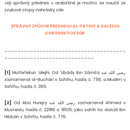
Její správný přednes v arabštině je možno se naučit ze
zvukové stopy nahrávky zde:
SPRÁVNÝ ZPŮSOB PŘEDNESU AL-FÁTIHY A DALŠÍCH
KORÁNSKÝCH SÚR
______________________________________
____________________________
[1]
Muttefekun ‘alejhi. Od ‘Ubády ibn Sámita رضي الله عنه
zaznamenal al-Buchárí v
Sahíhu
, hadís č. 756; a Muslim v
Sahíhu
, hadís č. 365.
[2]
Od Abú Hurejry رضي الله عنه zaznamenal Ahmed v
Musnedu
, hadís č. 22186 a 18515; jako sahíh ho doložil Ibn
Hibbán v
Sahíhu
, hadís č. 776.