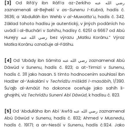
[3]
Od Rifá’y ibn Ráfi’a az-Zerkího رضي الله عنه
zaznamenali al-Bejhekí v
as-Sunenu l-Kubrá
, hadís č.
3636; a ‘Abdulláh ibn Wehb v
al-Muwatta´u
, hadís č. 342.
Základ tohoto hadísu je autentický, v jiných podáních ho
uvádí i al-Buchárí v
Sahíhu
, hadísy č. 6251 a 6667 od Abú
Hurejry رضي الله عنه bez výrazu „Matku Koránu.“ Výraz
Matka Koránu označuje al-Fátihu.
[4]
Od ‘Ubády ibn Sámita رضي الله عنه zaznamenal Abú
Dáwúd v
Sunenu
, hadís č. 823; a at-Tirmizí v
Sunenu
,
hadís č. 311 jako hasan. S tímto hodnocením souhlasí Ibn
Hadžer al-‘Askalání v
Techrídžu miškáti l-masábíh
, 1/390.
Šu’ajb al-Arnáút ho dokonce oceňuje jako sahíh li-
ghajrihi, viz
Techrídžu Suneni Abí Dáwúd
, k hadísu č. 823.
[5]
Od ‘Abdulláha ibn Abí ‘Awfá رضي الله عنه zaznamenal
Abú Dáwúd v
Sunenu
, hadís č. 832; Ahmed v
Musnedu
,
hadís č. 19171; a an-Nesáí v
Sunenu
, hadís č.924. Jako