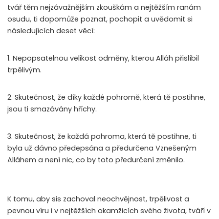
tvář těm nejzávažnějším zkouškám a nejtěžším ranám
osudu, ti dopomůže poznat, pochopit a uvědomit si
následujících deset věcí:
1. Nepopsatelnou velikost odměny, kterou Alláh přislíbil
trpělivým.
2. Skutečnost, že díky každé pohromě, která tě postihne,
jsou ti smazávány hříchy.
3. Skutečnost, že každá pohroma, která tě postihne, ti
byla už dávno předepsána a předurčena Vznešeným
Alláhem a není nic, co by toto předurčení změnilo.
K tomu, aby sis zachoval neochvějnost, trpělivost a
pevnou víru i v nejtěžších okamžicích svého života, tváří v