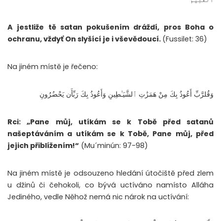
A jestliže tě satan pokušením dráždí, pros Boha o
ochranu, vždyť On slyšící je i vševědoucí.
(Fussilet: 36)
Na jiném místě je řečeno:
وَقُلرَّبِّ أَعُوذُ بِكَ مِنْ هَمَزَٰتِ ٱلشَّيَـٰطِينِ وَأَعُوذُ بِكَ رَبِّأَن يَحْضُرُونِ
Rci: „Pane můj, utíkám se k Tobě před satanů
našeptáváním a utíkám se k Tobě, Pane můj, před
jejich přiblížením!“
(Mu´minún: 97-98)
Na jiném místě je odsouzeno hledání útočiště před zlem
u džinů či čehokoli, co bývá uctíváno namísto Alláha
Jediného, vedle Něhož nemá nic nárok na uctívání: