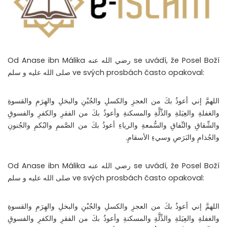
Od Anase ibn Málika رضي الله عنه se uvádí, že Posel Boží
صلى الله عليه و سلم ve svých prosbách často opakoval:
اللهمَّ إني أعوذُ بكَ من العجزِ والكسلِ والجُبْنِ والبخلِ والهِرَمِ والقسوةِ
والغفلةِ والعِيَلةِ والذِّلَّةِ والمسكنةِ وأعوذُ بكَ من الفقرِ والكفرِ والفسوقِ
والشِّقاقِ والنِّفاقِ والسُّمعةِ والرياءِ أعوذُ بكَ من الصَّممِ والبُكمِ والجُنونِ
والجُذامِ والبَرَصِ وسيءِ الأسقامِ.
Od Anase ibn Málika رضي الله عنه se uvádí, že Posel Boží
صلى الله عليه و سلم ve svých prosbách často opakoval:
اللهمَّ إني أعوذُ بكَ من العجزِ والكسلِ والجُبْنِ والبخلِ والهِرَمِ والقسوةِ
والغفلةِ والعِيَلةِ والذِّلَّةِ والمسكنةِ وأعوذُ بكَ من الفقرِ والكفرِ والفسوقِ