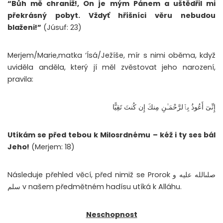
“Bůh mě chraniž!, On je mým Pánem a uštědřil mi
překrásný pobyt. Vždyť hříšníci věru nebudou
blaženi!”
(Júsuf: 23)
Merjem/Marie,matka ‘Ísá/Ježíše, mír s nimi oběma, když
uviděla anděla, který jí měl zvěstovat jeho narození,
pravila:
إِنِّىٓ أَعُوذُ بِٱلرَّحْمَـٰنِ مِنكَ إِن كُنتَ تَقِيًّا
Utíkám se před tebou k Milosrdnému – kéž i ty ses bál
Jeho!
(Merjem: 18)
Následuje přehled věcí, před nimiž se Prorok صلىالله عليه و
سلم v našem předmětném hadísu utíká k Alláhu.
Neschopnost