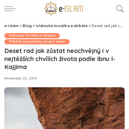
e-Islám
>
Blog
>
Islámská morálka a etiketa
>
Deset rad jak zůstat neochvějný i v nejtěžších chvílích života podle Ibnu l-Kajjima
Islámská morálka a etiketa
Příběhy a promluvy jímající srdce
Deset rad jak zůstat neochvějný i v
nejtěžších chvílích života podle Ibnu l-
Kajjima
November 25, 2019