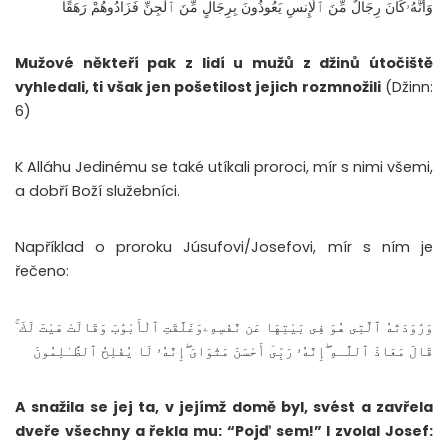
وَأَنَّهُۥكَانَ رِجَالٌ مِّنَ ٱلْإِنسِ يَعُوذُونَ بِرِجَالٍ مِّنَ ٱلْجِنِّ فَزَادُوهُمْ رَهَقًا
Mužové někteří pak z lidí u mužů z džinů útočiště
vyhledali, ti však jen pošetilost jejich rozmnožili
(Džinn:
6)
K Alláhu Jedinému se také utíkali proroci, mír s nimi všemi,
a dobří Boží služebníci.
Například o proroku Júsufovi/Josefovi, mír s ním je
řečeno:
وَرَٰوَدَتْهُ ٱلَّتِى هُوَ فِى بَيْتِهَا عَن نَّفْسِهِۦوَغَلَّقَتِ ٱلْأَبْوَٰبَ وَقَالَتْ هَيْتَ لَكَ ۚ
قَالَ مَعَاذَ ٱللَّـهِ ۖإِنَّهُۥ رَبِّىٓ أَحْسَنَ مَثْوَاىَ ۖإِنَّهُۥ لَا يُفْلِحُ ٱلظَّـٰلِمُونَ
A snažila se jej ta, v jejímž domě byl, svést a zavřela
dveře všechny a řekla mu: “Pojď sem!” I zvolal Josef: