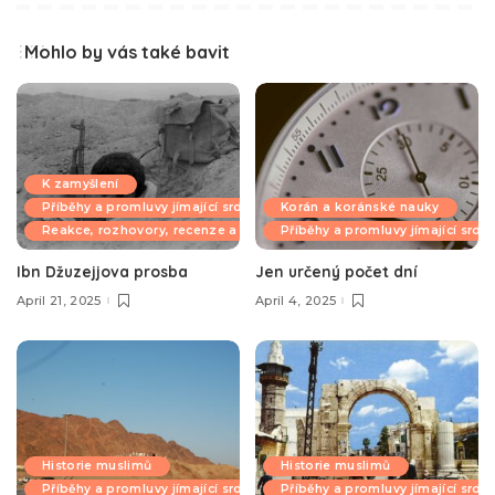
Mohlo by vás také bavit
K zamyšlení
Příběhy a promluvy jímající srdce
Korán a koránské nauky
Reakce, rozhovory, recenze a komentáře
Příběhy a promluvy jímající srdc
Ibn Džuzejjova prosba
Jen určený počet dní
April 21, 2025
April 4, 2025
Historie muslimů
Historie muslimů
Příběhy a promluvy jímající srdce
Příběhy a promluvy jímající srdc