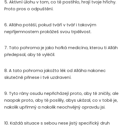
5. Aktivní úlohu v tom, co tě postihlo, hrají tvoje hříchy.
Proto pros o odpuštění.
6. Alláha potěší, pokud tváří v tvář i takovým
nepříjemnostem prokážeš svou trpělivost.
7. Tato pohroma je jako hořká medicína, kterou ti Alláh
předepsal, aby tě vyléčil.
8. A tato pohroma jakožto lék od Alláha nakonec
skutečně přinese i tvé uzdravení.
9. Tyto rány osudu nepřicházejí proto, aby tě zničily, ale
naopak proto, aby tě posílily, abys ukázal, co v tobě je,
nakolik upřímný a nakolik neochvějný opravdu jsi.
10. Každá situace s sebou nese jistý specifický druh