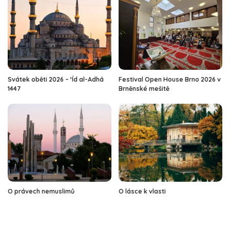
Svátek oběti 2026 – ‘Íd al-Adhá
Festival Open House Brno 2026 v
1447
Brněnské mešitě
O právech nemuslimů
O lásce k vlasti