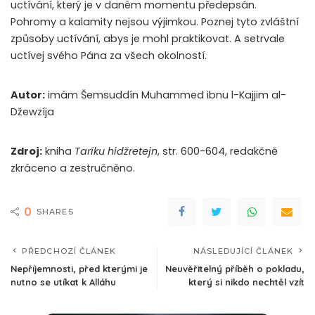
uctívání, který je v daném momentu předepsán.
Pohromy a kalamity nejsou výjimkou. Poznej tyto zvláštní
způsoby uctívání, abys je mohl praktikovat. A setrvale
uctívej svého Pána za všech okolností.
Autor:
imám Šemsuddín Muhammed ibnu l-Kajjim al-
Džewzíja
Zdroj:
kniha
Taríku hidžretejn
, str. 600-604, redakčně
zkráceno a zestručněno.
0
SHARES
PŘEDCHOZÍ ČLÁNEK
NÁSLEDUJÍCÍ ČLÁNEK
Nepříjemnosti, před kterými je
Neuvěřitelný příběh o pokladu,
nutno se utíkat k Alláhu
který si nikdo nechtěl vzít