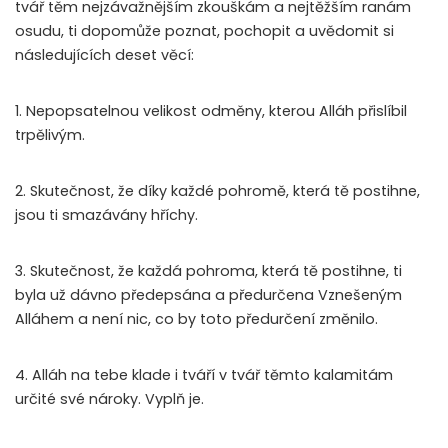
tvář těm nejzávažnějším zkouškám a nejtěžším ranám
osudu, ti dopomůže poznat, pochopit a uvědomit si
následujících deset věcí:
1. Nepopsatelnou velikost odměny, kterou Alláh přislíbil
trpělivým.
2. Skutečnost, že díky každé pohromě, která tě postihne,
jsou ti smazávány hříchy.
3. Skutečnost, že každá pohroma, která tě postihne, ti
byla už dávno předepsána a předurčena Vznešeným
Alláhem a není nic, co by toto předurčení změnilo.
4. Alláh na tebe klade i tváří v tvář těmto kalamitám
určité své nároky. Vyplň je.