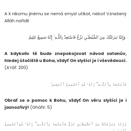
A k nikomu jinému se nemá smysl utíkat, neboť Vznešený
Alláh nařídil:
وَإِمَّا يَنزَغَنَّكَ مِنَ ٱلشَّيْطَـٰنِ نَزْغٌ فَٱسْتَعِذْ بِٱللَّـهِ ۚ إِنَّهُۥسَمِيعٌ عَلِيمٌ
A kdykoliv tě bude znepokojovat návod satanův,
hledej útočiště u Boha, vždyť On slyšící je i vševědoucí.
(A’ráf: 200)
فَٱسْتَعِذْ بِٱللَّـهِ ۖ إِنَّهُۥ هُوَ ٱلسَّمِيعُ ٱلْبَصِيرُ
Obrať se o pomoc k Bohu, vždyť On věru slyšící je i
jasnozřivý!
(Gháfir: 5)
وَإِمَّا يَنزَغَنَّكَ مِنَ ٱلشَّيْطَـٰنِ نَزْغٌ فَٱسْتَعِذْ بِٱللَّـهِ ۖ إِنَّهُۥ هُوَٱلسَّمِيعُ
ٱلْعَلِيمُ