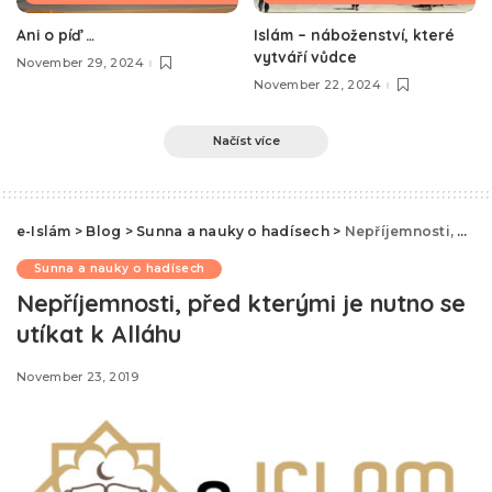
Ani o píď …
Islám – náboženství, které
vytváří vůdce
November 29, 2024
November 22, 2024
Načíst více
e-Islám
>
Blog
>
Sunna a nauky o hadísech
>
Nepříjemnosti, před kterými je nutno se utíkat k Alláhu
Sunna a nauky o hadísech
Nepříjemnosti, před kterými je nutno se
utíkat k Alláhu
November 23, 2019