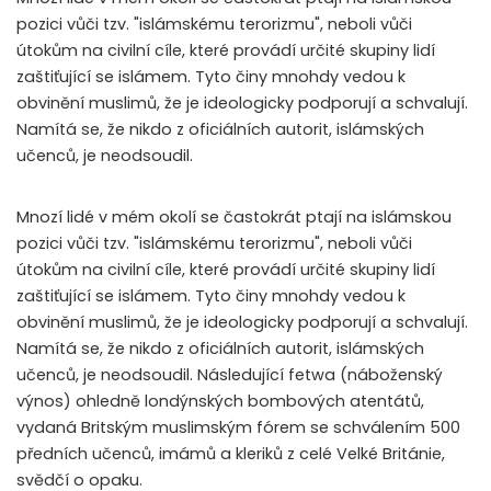
pozici vůči tzv. "islámskému terorizmu", neboli vůči
útokům na civilní cíle, které provádí určité skupiny lidí
zaštiťující se islámem. Tyto činy mnohdy vedou k
obvinění muslimů, že je ideologicky podporují a schvalují.
Namítá se, že nikdo z oficiálních autorit, islámských
učenců, je neodsoudil.
Mnozí lidé v mém okolí se častokrát ptají na islámskou
pozici vůči tzv. "islámskému terorizmu", neboli vůči
útokům na civilní cíle, které provádí určité skupiny lidí
zaštiťující se islámem. Tyto činy mnohdy vedou k
obvinění muslimů, že je ideologicky podporují a schvalují.
Namítá se, že nikdo z oficiálních autorit, islámských
učenců, je neodsoudil. Následující fetwa (náboženský
výnos) ohledně londýnských bombových atentátů,
vydaná Britským muslimským fórem se schválením 500
předních učenců, imámů a kleriků z celé Velké Británie,
svědčí o opaku.