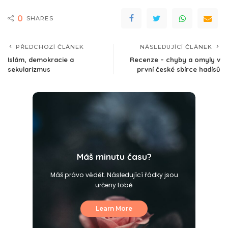
0
SHARES
PŘEDCHOZÍ ČLÁNEK
NÁSLEDUJÍCÍ ČLÁNEK
Islám, demokracie a
Recenze – chyby a omyly v
sekularizmus
první české sbírce hadísů
Máš minutu času?
Máš právo vědět. Následující řádky jsou
určeny tobě
Learn More