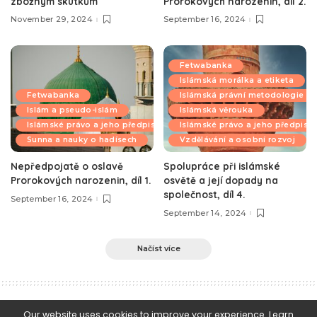
zbožným skutkům
Prorokových narozenin, díl 2.
November 29, 2024
September 16, 2024
Fetwabanka
Islámská morálka a etiketa
Fetwabanka
Islámská právní metodologie
Islám a pseudo-islám
Islámská věrouka
Islámské právo a jeho předpisy
Islámské právo a jeho předpisy
Sunna a nauky o hadísech
Vzdělávání a osobní rozvoj
Nepředpojatě o oslavě
Spolupráce při islámské
Prorokových narozenin, díl 1.
osvětě a její dopady na
společnost, díl 4.
September 16, 2024
September 14, 2024
Načíst více
e-Islám
>
Blog
>
Islámské právo a jeho předpisy
>
Islám, demokracie a sekularizmus
Our website uses cookies to improve your experience. Learn