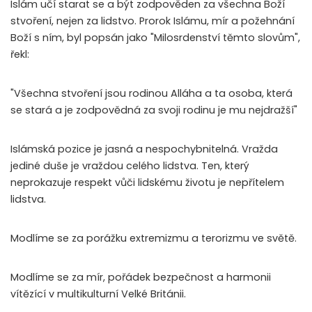
Islám učí starat se a být zodpověden za všechna Boží
stvoření, nejen za lidstvo. Prorok Islámu, mír a požehnání
Boží s ním, byl popsán jako "Milosrdenství těmto slovům",
řekl:
"Všechna stvoření jsou rodinou Alláha a ta osoba, která
se stará a je zodpovědná za svoji rodinu je mu nejdražší"
Islámská pozice je jasná a nespochybnitelná. Vražda
jediné duše je vraždou celého lidstva. Ten, který
neprokazuje respekt vůči lidskému životu je nepřítelem
lidstva.
Modlíme se za porážku extremizmu a terorizmu ve světě.
Modlíme se za mír, pořádek bezpečnost a harmonii
vítězící v multikulturní Velké Británii.