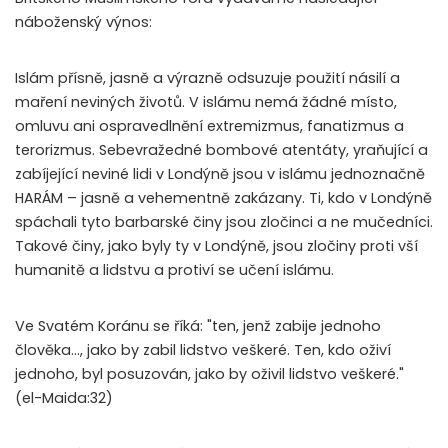
náboženský výnos:
Islám přísně, jasně a výrazně odsuzuje použití násilí a
maření neviných životů. V islámu nemá žádné místo,
omluvu ani ospravedlnění extremizmus, fanatizmus a
terorizmus. Sebevražedné bombové atentáty, yraňující a
zabíjející neviné lidi v Londýně jsou v islámu jednoznačně
HARÁM – jasně a vehementně zakázany. Ti, kdo v Londýně
spáchali tyto barbarské činy jsou zločinci a ne mučedníci.
Takové činy, jako byly ty v Londýně, jsou zločiny proti vší
humanitě a lidstvu a protiví se učení islámu.
Ve Svatém Koránu se říká: "ten, jenž zabije jednoho
člověka…, jako by zabil lidstvo veškeré. Ten, kdo oživí
jednoho, byl posuzován, jako by oživil lidstvo veškeré."
(el-Maida:32)