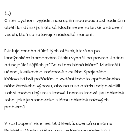
(…)
Chtěli bychom vyjádřit naši upřímnou soustrast rodinám
obětí londýnských útoků. Modlíme se za brzké uzdravení
všech, kteří se zotavují z následků zranění .
Existuje mnoho důležitých otázek, které se po
londýnském bombovém útoku vynořili na povrch. Jedna
od nejdůležitějších je:"Co o tom hlásá islám". Muslimští
učenci, klerikové a imámové z celého Spojeného
Království byli požádáni o vydání tohoto oprávněného
náboženského výnosu, aby na tuto otázku odpověděli.
Tak si mohou být muslimové i nemuslimové jisti ohledně
toho, jaké je stanovicko islámu ohledně takových
problémů.
V zastoupení více než 500 kleriků, učenců a imámů
Britského Muslimského fóra vydáváme následující