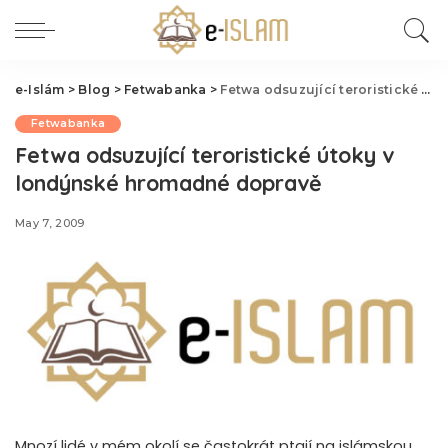
e-Islám
>
Blog
>
Fetwabanka
>
Fetwa odsuzující teroristické útoky v londýnské hromadné dopravě
Fetwabanka
Fetwa odsuzující teroristické útoky v
londýnské hromadné dopravě
May 7, 2009
Mnozí lidé v mém okolí se častokrát ptají na islámskou