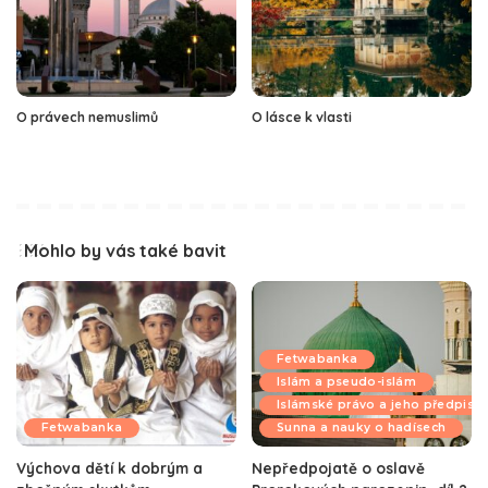
O právech nemuslimů
O lásce k vlasti
Mohlo by vás také bavit
Fetwabanka
Islám a pseudo-islám
Islámské právo a jeho předpisy
Fetwabanka
Sunna a nauky o hadísech
Výchova dětí k dobrým a
Nepředpojatě o oslavě