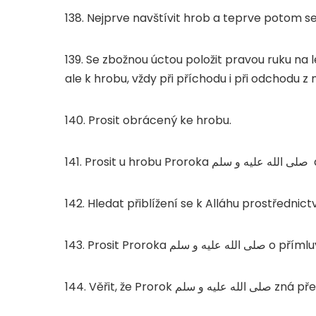
138. Nejprve navštívit hrob a teprve potom s
139. Se zbožnou úctou položit pravou ruku na 
ale k hrobu, vždy při příchodu i při odchodu z 
140. Prosit obrácený ke hrobu.
141. Prosit u hrobu Proroka
صلى الله عليه و سلم
a
142. Hledat přiblížení se k Alláhu prostředni
143. Prosit Proroka
صلى الله عليه و سلم
o přímluv
144. Věřit, že Prorok
صلى الله عليه و سلم
zná pře