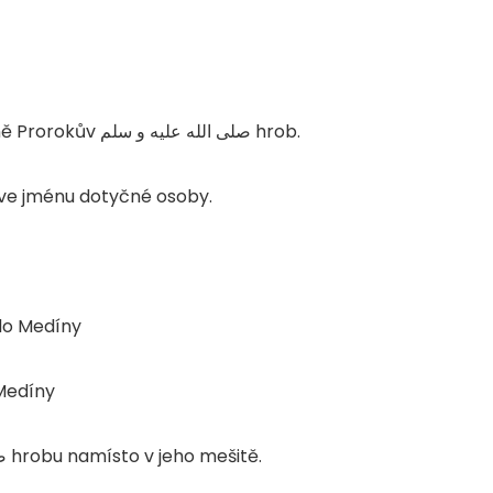
tně Prorokův
صلى الله عليه و سلم
hrob.
 ve jménu dotyčné osoby.
 do Medíny
 Medíny
ص
hrobu namísto v jeho mešitě.