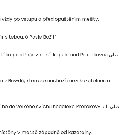
u vždy po vstupu a před opuštěním mešity.
r s tebou, ó Posle Boží!“
 stéká po střeše zelené kopule nad Prorokovou
صلى
hán v Rewdě, která se nachází mezi kazatelnou a
ní ho do velkého svícnu nedaleko Prorokovy
صلى الله
místěny v mešitě západně od kazatelny.