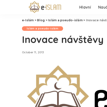
Hlavní
Nauč
e-Islám
>
Blog
>
Islám a pseudo-islám
>
Inovace návš
Islám a pseudo-islám
Inovace návštěvy
October 11, 2013