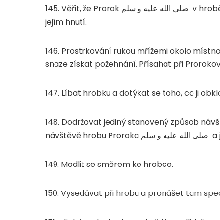
145. Věřit, že Prorok
صلى الله عليه و سلم
v hrobě
jejím hnutí.
146. Prostrkování rukou mřížemi okolo místn
snaze získat požehnání. Přísahat při Proroko
147. Líbat hrobku a dotýkat se toho, co ji obkl
148. Dodržovat jediný stanovený způsob návš
návštěvě hrobu Proroka
صلى الله عليه و سلم
a 
149. Modlit se směrem ke hrobce.
150. Vysedávat při hrobu a pronášet tam speci