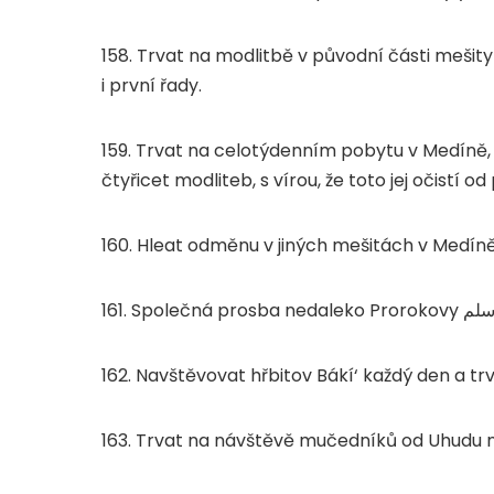
158. Trvat na modlitbě v původní části mešit
i první řady.
159. Trvat na celotýdenním pobytu v Medíně,
čtyřicet modliteb, s vírou, že toto jej očistí 
160. Hleat odměnu v jiných mešitách v Medí
161. Společná prosba nedaleko Prorokovy
سلم
162. Navštěvovat hřbitov Bákí‘ každý den a t
163. Trvat na návštěvě mučedníků od Uhudu n