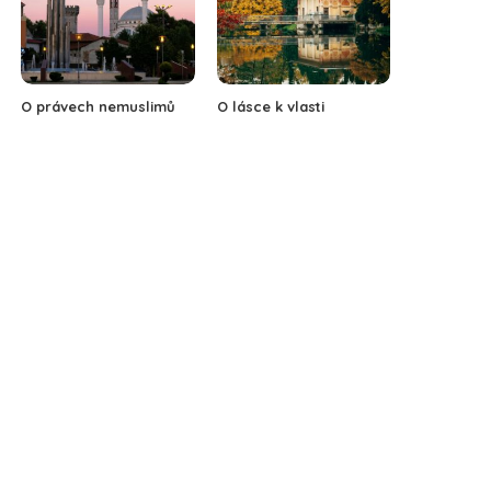
O právech nemuslimů
O lásce k vlasti