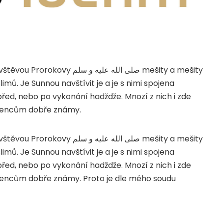
ávštěvou Prorokovy
صلى الله عليه و سلم
mešity a mešity
limů. Je Sunnou navštívit je a je s nimi spojena
před, nebo po vykonání hadždže. Mnozí z nich i zde
učencům dobře známy.
ávštěvou Prorokovy
صلى الله عليه و سلم
mešity a mešity
limů. Je Sunnou navštívit je a je s nimi spojena
před, nebo po vykonání hadždže. Mnozí z nich i zde
učencům dobře známy. Proto je dle mého soudu