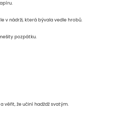
apíru.
e v nádrži, která bývala vedle hrobů.
ešity pozpátku.
 a věřit, že učiní hadždž svatým.