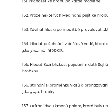
151. Přicházet ke hrobu po každé modlitbě.
152. Praxe některých Medíňanů přijít ke hrob
153. Zdvihat hlas a po modlitbě provolávat: „Mí
154. Hledat požehnání v dešťové vodě, která
الله عليه و سلم
hrobkou.
155. Hledat Boží blízkost pojídáním datlí Saj
hrobkou.
156. Stříhání si praménku vlasů a prohazová
عليه و سلم
hrobky.
157. Otírání dvou kmenů palem, které byly u