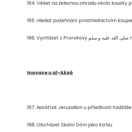
164. Věšet na železnou ohradu okolo kousky p
165. Hledat požehnání prostřednictvím koupel
166. Vycházet z Prorokovy
صلى الله عليه و سلم
m
Inovace u al-Aksá
167. Navštívit Jeruzalém u příležitosti hadždže
168. Obcházet Skalní Dóm jako Ka‘bu.