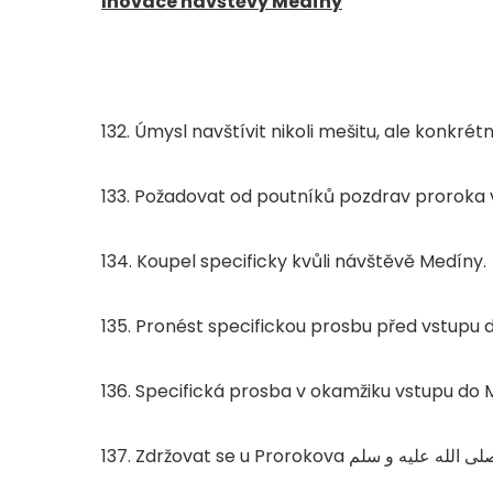
Inovace návštěvy Medíny
132. Úmysl navštívit nikoli mešitu, ale konkré
133. Požadovat od poutníků pozdrav proroka
134. Koupel specificky kvůli návštěvě Medíny.
135. Pronést specifickou prosbu před vstupu
136. Specifická prosba v okamžiku vstupu do
137. Zdržovat se u Prorokova
لى الله عليه و سلم