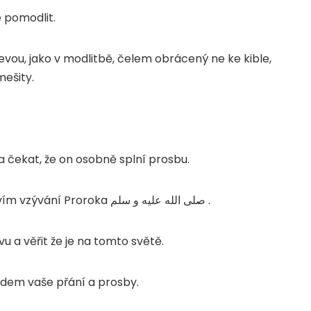
e pomodlit.
levou, jako v modlitbě, čelem obrácený ne ke kible,
mešity.
 čekat, že on osobně splní prosbu.
ctvím vzývání Proroka
صلى الله عليه و سلم
.
u a věřit že je na tomto světě.
dem vaše přání a prosby.