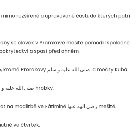
y mimo rozšířené a upravované části, do kterých patří
 aby se člověk v Prorokově mešitě pomodlil společně
od pokrytectví a spasí před ohněm.
ně, kromě Prorokovy
صلى الله عليه و سلم
a mešity Kubá.
صلى الله عليه و 
hrobky.
rvat na modlitbě ve Fátimině
رضي الهه عنها
mešitě.
utně ve čtvrtek.