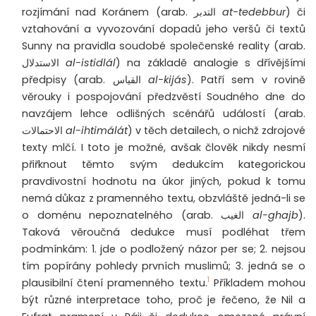
rozjímání nad Koránem (arab.
التدبر
at-tedebbur
) či
vztahování a vyvozování dopadů jeho veršů či textů
Sunny na pravidla soudobé společenské reality (arab.
الاستدلال
al-istidlál
) na základě analogie s dřívějšími
předpisy (arab.
القياس
al-kijás
). Patří sem v rovině
věrouky i pospojování předzvěstí Soudného dne do
navzájem lehce odlišných scénářů událostí (arab.
الاحتمالات
al-ihtimálát
) v těch detailech, o nichž zdrojové
texty mlčí. I toto je možné, avšak člověk nikdy nesmí
přiřknout těmto svým dedukcím kategorickou
pravdivostní hodnotu na úkor jiných, pokud k tomu
nemá důkaz z pramenného textu, obzvláště jedná-li se
o doménu nepoznatelného (arab.
الغيب
al-ghajb
).
Taková věroučná dedukce musí podléhat třem
podmínkám: 1. jde o podložený názor per se; 2. nejsou
tím popírány pohledy prvních muslimů; 3. jedná se o
1
plausibilní čtení pramenného textu.
Příkladem mohou
být různé interpretace toho, proč je řečeno, že Nil a