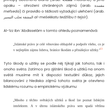
opaku – ohrožení chráněných zájmů (arab.
مفسدة
mefseda
) či pravidlo o těžkosti vyžadující ulehčení (arab.
المشقة تجلب التيسير
al-mešekkatu tedžlibu t-tejsír
).
Al-‘Izz ibn ‘Abdisselám v tomto ohledu poznamenává:
„
Islámské právo je celé věnováno obhajobě a podpoře všeho, co je
13
“
v nejlepším zájmu lidstva, bráníce škodám a přinášejíce užitky.
Tyto škody a užitky se podle něj týkají jak tohoto, tak i
onoho světa. Zatímco pro zjištění škod a užitků na onom
světě musíme mít k dispozici textuální důkaz, jejich
bilancování z hlediska zájmů tohoto světa je otevřeno
lidskému rozumu a empirickému výzkumu:
„
Mnoho z těchto světských užitků a škod lze poznat lidským
intelektem. A v úhrnu islámského práva sem spadá většina