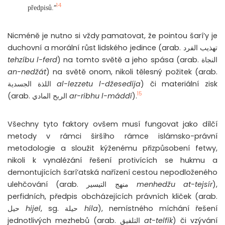
14
“
předpisů.
Nicméně je nutno si vždy pamatovat, že pointou šarí’y je
duchovní a morální růst lidského jedince (arab. تهذيب الفرد
tehzíbu l-ferd
) na tomto světě a jeho spása (arab.
النجاة
an-nedžát
) na světě onom, nikoli tělesný požitek (arab.
اللذة الجسدية
al-lezzetu l-džesedíja
) či materiální zisk
15
(arab.
الربح المادي
ar-ribhu l-máddí
).
Všechny tyto faktory ovšem musí fungovat jako dílčí
metody v rámci širšího rámce islámsko-právní
metodologie a sloužit kýženému přizpůsobení fetwy,
nikoli k vynalézání řešení protivících se hukmu a
demontujících šarí’atská nařízení cestou nepodloženého
ulehčování (arab. منهج التيسير
menhedžu at-tejsír
),
perfidních, předpis obcházejících právních kliček (arab.
حيل
hijel
, sg. حيلة
híla
), nemístného míchání řešení
jednotlivých mezhebů (arab.
التلفيق
at-telfík
) či vzývání