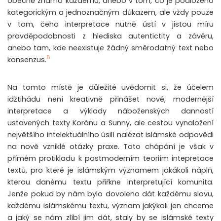
obecně známo každému, anebo v tom, co je podloženo
kategorickým a jednoznačným důkazem, ale vždy pouze
v tom, čeho interpretace nutně ústí v jistou míru
pravděpodobnosti z hlediska autentictity a závěru,
anebo tam, kde neexistuje žádný směrodatný text nebo
8
konsenzus.
Na tomto místě je důležité uvědomit si, že účelem
idžtihádu není kreativně přinášet nové, modernější
interpretace a výklady náboženských danností
ustavených texty Koránu a Sunny, ale cestou vynaložení
největšího intelektuálního úsilí nalézat islámské odpovědi
na nově vzniklé otázky praxe. Toto chápání je však v
přímém protikladu k postmoderním teoriím intepretace
textů, pro které je islámským významem jakákoli náplň,
kterou danému textu přiřkne interpretující komunita.
Jenže pokud by nám bylo dovoleno dát každému slovu,
každému islámskému textu, význam jakýkoli jen chceme
a jaký se nám zlíbí jim dát, staly by se islámské texty