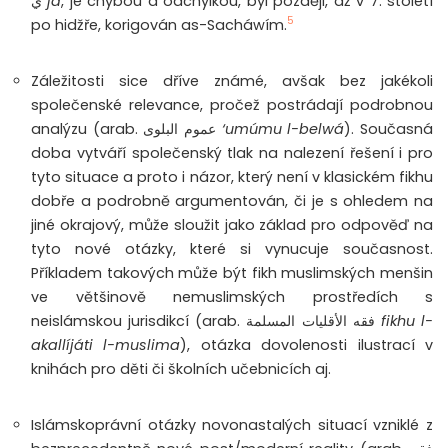
ي
já
, je chybou a odchylkou, byl později, až v 7. století
5
po hidžře, korigován as-Sacháwím.
Záležitosti sice dříve známé, avšak bez jakékoli
společenské relevance, pročež postrádají podrobnou
analýzu (arab.
عموم البلوى
‘umúmu l-belwá
). Současná
doba vytváří společenský tlak na nalezení řešení i pro
tyto situace a proto i názor, který není v klasickém fikhu
dobře a podrobně argumentován, či je s ohledem na
jiné okrajový, může sloužit jako základ pro odpověď na
tyto nové otázky, které si vynucuje současnost.
Příkladem takových může být fikh muslimských menšin
ve většinově nemuslimských prostředích s
neislámskou jurisdikcí (arab.
فقه الأقليات المسلمة
fikhu l-
akallíjáti l-muslima
), otázka dovolenosti ilustrací v
knihách pro děti či školních učebnicích aj.
Islámskoprávní otázky novonastalých situací vzniklé z