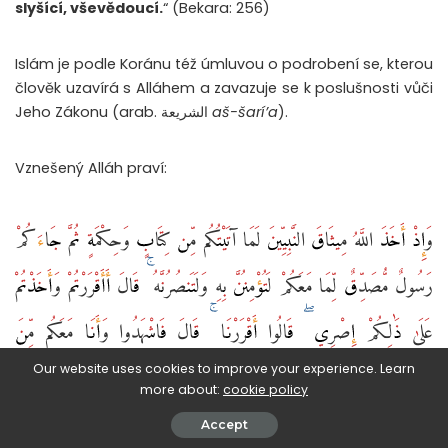
slyšící, vševědoucí.
“ (Bekara: 256)
Islám je podle Koránu též úmluvou o podrobení se, kterou
člověk uzavírá s Alláhem a zavazuje se k poslušnosti vůči
Jeho Zákonu (arab.
الشريعة
aš-šarí’a
).
Vznešený Alláh praví:
وَإِذْ أَخَذَ اللَّهُ مِيثَاقَ النَّبِيِّينَ لَمَا آتَيْتُكُم مِّن كِتَابٍ وَحِكْمَةٍ ثُمَّ جَاءَكُمْ
رَسُولٌ مُّصَدِّقٌ لِّمَا مَعَكُمْ لَتُؤْمِنُنَّ بِهِ وَلَتَنصُرُنَّهُ ۚ قَالَ أَأَقْرَرْتُمْ وَأَخَذْتُمْ
عَلَىٰ ذَٰلِكُمْ إِصْرِي ۖ قَالُوا أَقْرَرْنَا ۚ قَالَ فَاشْهَدُوا وَأَنَا مَعَكُم مِّنَ
الشَّاهِدِينَ ‎
Our website uses cookies to improve your experience. Learn
more about:
cookie policy
Accept
„
A hle, Bůh uzavřel smlouvu s proroky: “Kdykoliv vám