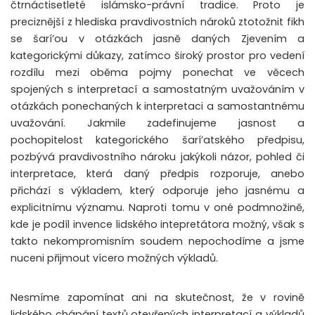
čtrnáctisetleté islámsko-právní tradice. Proto je
preciznější z hlediska pravdivostních nároků ztotožnit fikh
se šarí’ou v otázkách jasně daných Zjevením a
kategorickými důkazy, zatímco široký prostor pro vedení
rozdílu mezi oběma pojmy ponechat ve věcech
spojených s interpretací a samostatným uvažováním v
otázkách ponechaných k interpretaci a samostantnému
uvažování. Jakmile zadefinujeme jasnost a
pochopitelost kategorického šarí’atského předpisu,
pozbývá pravdivostního nároku jakýkoli názor, pohled či
interpretace, která daný předpis rozporuje, anebo
přichází s výkladem, který odporuje jeho jasnému a
explicitnímu významu. Naproti tomu v oné podmnožině,
kde je podíl invence lidského intepretátora možný, však s
takto nekompromisním soudem nepochodíme a jsme
nuceni přijmout vícero možných výkladů.
Nesmíme zapomínat ani na skutečnost, že v rovině
lidského chápání textů otevřených interpretací a výkladů