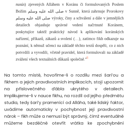
nusús
) zjevených Alláhem v Koránu či formulovaných Poslem
Božím صلى الله عليه وسلم v Sunně, která zahrnuje Prorokovy
صلى الله عليه وسلم výroky, činy a schválení a dále v jemnějších
detailech objasňuje správné vedení načrtnuté Koránem,
poskytujíce taktéž praktický návod k aplikování koránských
nařízení, příkazů, zákazů a svolení (…), zatímco fikh odkazuje na
poznání, k němuž učenci na základě těchto textů dospěli, co z nich
potvrdili a vyvodili, včetně pravidel, která formulovali na základě
11
“
zvážení všech textuálních důkazů společně.
Na tomto místě, hovoříme-li o rozdílu mezi šarí’ou a
fikhem a jejich pravdivostních implikacích, stojí upozornit
na příslovečného ďábla ukrytého v detailech.
Implikujeme-li v nauce fikhu, na rozdíl od jejího předmětu
studia, tedy šarí’y pramenící od Alláha, také lidský faktor,
uvádíme automaticky v pochybnost její pravdivostní
nárok – fikh může a nemusí být správný, čímž eventuálně
můžeme bezděčně otevřít vrátka ke zpochybnění