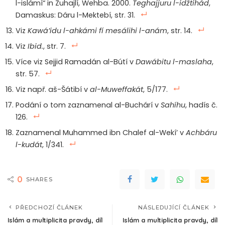
l-islámí“ in Zuhajlí, Wehba. 2000.
Teghajjuru l-idžtihád
,
Damaskus: Dáru l-Mektebí, str. 31.
Viz
Kawá’idu l-ahkámi fí mesálihi l-anám
, str. 14.
Viz
Ibid.
, str. 7.
Více viz Sejjid Ramadán al-Bútí v
Dawábitu l-maslaha
,
str. 57.
Viz např. aš-Šátibí v
al-Muweffakát
, 5/177.
Podání o tom zaznamenal al-Buchárí v
Sahíhu
, hadís č.
126.
Zaznamenal Muhammed ibn Chalef al-Wekí’ v
Achbáru
l-kudát
, 1/341.
0
SHARES
PŘEDCHOZÍ ČLÁNEK
NÁSLEDUJÍCÍ ČLÁNEK
Islám a multiplicita pravdy, díl
Islám a multiplicita pravdy, díl