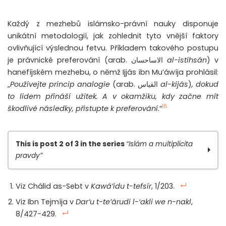
Každý z mezhebů islámsko-právní nauky disponuje
unikátní metodologií, jak zohlednit tyto vnější faktory
ovlivňující výslednou fetvu. Příkladem takového postupu
je právnické preferování (arab.
الاساحسان
al-istihsán
) v
hanefíjském mezhebu, o němž Ijjás ibn Mu’áwíja prohlásil:
„
Používejte princip analogie
(arab.
القياس
al-kijás
)
, dokud
to lidem přináší užitek. A v okamžiku, kdy začne mít
18
škodlivé následky, přistupte k preferování.
“
This is post 2 of 3 in the series
“Islám a multiplicita
pravdy”
Islám a multiplicita pravdy, díl 1.
Viz Chálid as-Sebt v
Kawá’idu t-tefsír
, 1/203.
Islám a multiplicita pravdy, díl 2.
Viz Ibn Tejmíja v
Dar’u t-te’árudi l-‘akli we n-nakl
,
Islám a multiplicita pravdy, díl 3.
8/427-429.