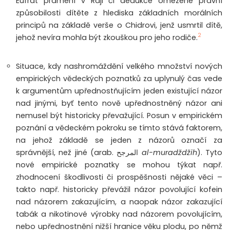
Eufrat pramení v Ráji či dedukce omezené právní
způsobilosti dítěte z hlediska základních morálních
principů na základě verše o Chidrovi, jenž usmrtil dítě,
2
jehož nevíra mohla být zkouškou pro jeho rodiče.
Situace, kdy nashromáždění velkého množství nových
empirických vědeckých poznatků za uplynulý čas vede
k argumentům upřednostňujícím jeden existující názor
nad jinými, byť tento nově upřednostněný názor ani
nemusel být historicky převažující. Posun v empirickém
poznání a vědeckém pokroku se tímto stává faktorem,
na jehož základě se jeden z názorů označí za
správnější, než jiné (arab.
المرجح
al-muradždžih
). Tyto
nové empirické poznatky se mohou týkat např.
zhodnocení škodlivosti či prospěšnosti nějaké věci –
takto např. historicky převážil názor povolující kofein
nad názorem zakazujícím, a naopak názor zakazující
tabák a nikotinové výrobky nad názorem povolujícím,
nebo upřednostnění nižší hranice věku plodu, po němž