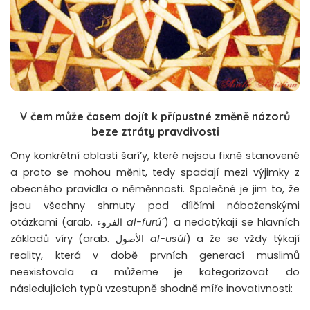
V čem může časem dojít k přípustné změně názorů
beze ztráty pravdivosti
Ony konkrétní oblasti šarí’y, které nejsou fixně stanovené
a proto se mohou měnit, tedy spadají mezi výjimky z
obecného pravidla o něměnnosti. Společné je jim to, že
jsou všechny shrnuty pod dílčími náboženskými
otázkami (arab.
الفروء
al-furú´
) a nedotýkají se hlavních
základů víry (arab.
الأصول
al-usúl
) a že se vždy týkají
reality, která v době prvních generací muslimů
neexistovala a můžeme je kategorizovat do
následujících typů vzestupně shodně míře inovativnosti: