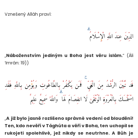
Vznešený Alláh praví:
الدِّينَ عِندَ اللَّهِ الْإِسْلَامُ ۗ
„
Náboženstvím jediným u Boha jest věru islám.
“ (Áli
‘Imrán: 19))
قَد تَّبَيَّنَ الرُّشْدُ مِنَ الْغَيِّ ۚ فَمَن يَكْفُرْ بِالطَّاغُوتِ وَيُؤْمِن بِاللَّهِ فَقَدِ
اسْتَمْسَكَ بِالْعُرْوَةِ الْوُثْقَىٰ لَا انفِصَامَ لَهَا ۗ وَاللَّهُ سَمِيعٌ عَلِيمٌ
„
A již bylo jasně rozlišeno správné vedení od bloudění!
Ten, kdo nevěří v Tághúta a věří v Boha, ten uchopil se
rukojeti spolehlivé, jež nikdy se neutrhne. A Bůh je