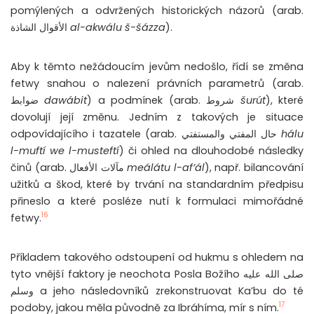
pomýlených a odvržených historických názorů (arab.
الأقوال الشاذة
al-akwálu š-šázza
).
Aby k těmto nežádoucím jevům nedošlo, řídí se změna
fetwy snahou o nalezení právních parametrů (arab.
ضوابط
dawábit
) a podmínek (arab.
شروط
šurút
), které
dovolují její změnu. Jedním z takových je situace
odpovídajícího i tazatele (arab.
حال المفتي والمستفتي
hálu
l-muftí we l-musteftí
) či ohled na dlouhodobé následky
činů (arab.
مآلات الأفعال
meálátu l-af’ál
), např. bilancování
užitků a škod, které by trvání na standardním předpisu
přineslo a které posléze nutí k formulaci mimořádné
16
fetwy.
Příkladem takového odstoupení od hukmu s ohledem na
tyto vnější faktory je neochota Posla Božího
صلى الله عليه
وسلم
a jeho následovníků zrekonstruovat Ka’bu do té
17
podoby, jakou měla původně za Ibráhíma, mír s ním.