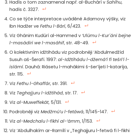
Hadís o tom zaznamenal např. al-Buchárí v
Sahíhu
,
hadís č. 3327.
Co se týče interpretace uváděné Adamovy výšky, viz
Ibn Hadžer ve
Fethu l-Bárí
, 6/423.
Viz Ghánim Kudúrí al-Hammed v
‘Ulúmu l-Kur´áni bejne
l-masádiri we l-masáhif
, str. 48-49.
O kolektivním idžtihádu viz podrobněji ‘Abdulmedžíd
Susuh aš-Šerafí. 1997:
al-Idžtihádu l-džemá’í fí tešrí’i l-
islámí
. Dauhá: Riásetu l-mahákimi š-šer’íjeti l-kataríja,
str. 115.
Viz
Fethu l-Ghaffár
, str. 391.
Viz
Teghajjuru l-idžtihád
, str. 17.
Viz
al-Muweffekát
, 5/131.
Podrobněji viz
Medžmú’u l-fetáwá
, 11/145-147.
Viz
al-Medchalu l-fikhí al-‘ámm
, 1/153.
Viz ‘Abdulhakím ar-Ramílí v „Teghajjuru l-fetwá fi l-fikhi