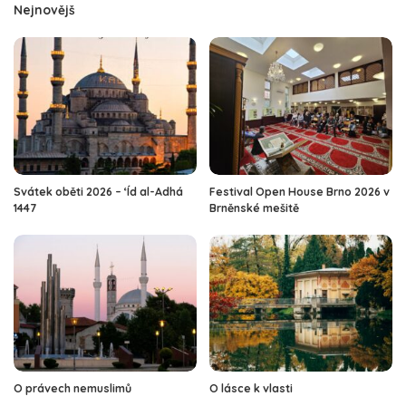
Nejnovějš
Svátek oběti 2026 – ‘Íd al-Adhá
Festival Open House Brno 2026 v
1447
Brněnské mešitě
O právech nemuslimů
O lásce k vlasti