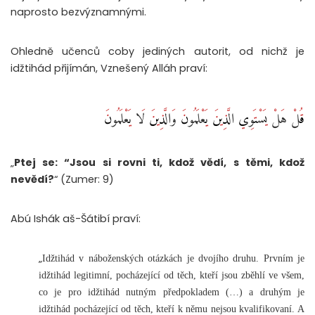
naprosto bezvýznamnými.
Ohledně učenců coby jediných autorit, od nichž je
idžtihád přijímán, Vznešený Alláh praví:
قُلْ هَلْ يَسْتَوِي الَّذِينَ يَعْلَمُونَ وَالَّذِينَ لَا يَعْلَمُونَ
„
Ptej se: “Jsou si rovni ti, kdož vědí, s těmi, kdož
nevědí?
“ (Zumer: 9)
Abú Ishák aš-Šátibí praví:
„
Idžtihád v náboženských otázkách je dvojího druhu. Prvním je
idžtihád legitimní, pocházející od těch, kteří jsou zběhlí ve všem,
co je pro idžtihád nutným předpokladem (…) a druhým je
idžtihád pocházející od těch, kteří k němu nejsou kvalifikovaní. A