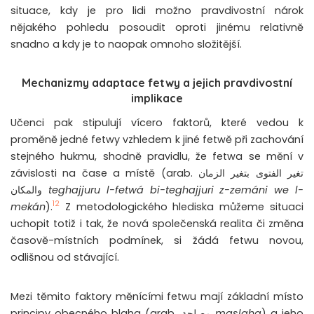
situace, kdy je pro lidi možno pravdivostní nárok
nějakého pohledu posoudit oproti jinému relativně
snadno a kdy je to naopak omnoho složitější.
Mechanizmy adaptace fetwy a jejich pravdivostní
implikace
Učenci pak stipulují vícero faktorů, které vedou k
proměně jedné fetwy vzhledem k jiné fetwě při zachování
stejného hukmu, shodně pravidlu, že fetwa se mění v
závislosti na čase a místě (arab.
تغير الفتوى بتغير الزمان
والمكان
teghajjuru l-fetwá bi-teghajjuri z-zemáni we l-
12
mekán
).
Z metodologického hlediska můžeme situaci
uchopit totiž i tak, že nová společenská realita či změna
časově-místních podmínek, si žádá fetwu novou,
odlišnou od stávající.
Mezi těmito faktory měnícími fetwu mají základní místo
principy obecného blaha (arab.
مصلحة
maslaha
) a jeho