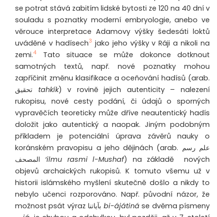
se potrat stává zabitím lidské bytosti ze 120 na 40 dní v
souladu s poznatky moderní embryologie, anebo ve
věrouce interpretace Adamovy výšky šedesáti loktů
3
uváděné v hadísech
jako jeho výšky v Ráji a nikoli na
4
zemi.
Tato situace se může dokonce dotknout
samotných textů, např. nové poznatky mohou
zapříčinit změnu klasifikace a oceňování hadísů (arab.
تحقيق
tahkík
) v rovině jejich autenticity – nalezení
rukopisu, nové cesty podání, či údajů o sporných
vypravěčích teoreticky může dříve neautentický hadís
doložit jako autentický a naopak. Jiným podobným
příkladem je potenciální úprava závěrů nauky o
koránském pravopisu a jeho dějinách (arab.
علم رسم
المصحف
‘ilmu rasmi l-Mushaf
) na základě nových
objevů archaických rukopisů. K tomuto všemu už v
historii islámského myšlení skutečně došlo a nikdy to
nebylo učenci rozporováno. Např. původní názor, že
možnost psát výraz
بآياتنا
bi-ájátiná
se dvěma písmeny