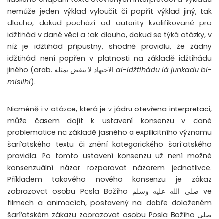
nemůže jeden výklad vyloučit či popřít výklad jiný, tak
dlouho, dokud pochází od autority kvalifikované pro
idžtihád v dané věci a tak dlouho, dokud se týká otázky, v
níž je idžtihád přípustný, shodně pravidlu, že žádný
idžtihád není popřen v platnosti na základě idžtihádu
jiného (arab.
الاجتهاد لا ينقض بمثله
al-idžtihádu lá junkadu bi-
mislihi
).
Nicméně i v otázce, která je v jádru otevřena interpretaci,
může časem dojít k ustavení konsenzu v dané
problematice na základě jasného a expilicitního významu
šarí’atského textu či znění kategorického šarí’atského
pravidla. Po tomto ustavení konsenzu už není možné
konsenzuální názor rozporovat názorem jednotlivce.
Příkladem takového nového konsenzu je zákaz
zobrazovat osobu Posla Božího
صلى الله عليه وسلم
ve
filmech a animacích, postavený na dobře doloženém
šarí’atském zákazu zobrazovat osobu Posla Božího
صلى