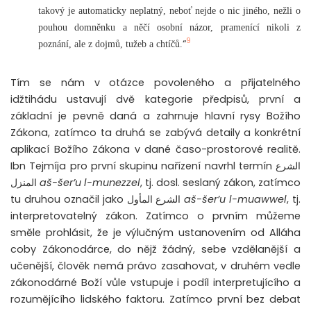
takový je automaticky neplatný, neboť nejde o nic jiného, nežli o
pouhou domněnku a něčí osobní názor, pramenící nikoli z
9
“
poznání, ale z dojmů, tužeb a chtíčů.
Tím se nám v otázce povoleného a přijatelného
idžtihádu ustavují dvě kategorie předpisů, první a
základní je pevně daná a zahrnuje hlavní rysy Božího
Zákona, zatímco ta druhá se zabývá detaily a konkrétní
aplikací Božího Zákona v dané časo-prostorové realitě.
Ibn Tejmíja pro první skupinu nařízení navrhl termín
الشرع
المنزل
aš-šer’u l-munezzel
, tj. dosl. seslaný zákon, zatímco
tu druhou označil jako
الشرع المأول
aš-šer’u l-muawwel
, tj.
interpretovatelný zákon. Zatímco o prvním můžeme
směle prohlásit, že je výlučným ustanovením od Alláha
coby Zákonodárce, do nějž žádný, sebe vzdělanější a
učenější, člověk nemá právo zasahovat, v druhém vedle
zákonodárné Boží vůle vstupuje i podíl interpretujícího a
rozumějícího lidského faktoru. Zatímco první bez debat