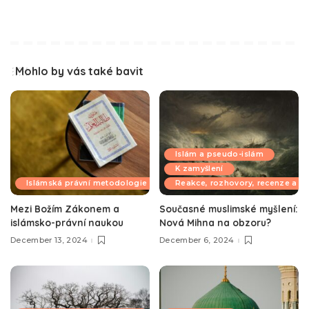
Mohlo by vás také bavit
Islám a pseudo-islám
K zamyšlení
Islámská právní metodologie
Reakce, rozhovory, recenze a k
Mezi Božím Zákonem a
Současné muslimské myšlení:
islámsko-právní naukou
Nová Mihna na obzoru?
December 13, 2024
December 6, 2024