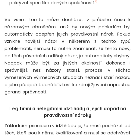
6
pokrývat specifika daných společností.
Ve všem tomto může docházet v průběhu času k
názorovým obměnám, aniž by novým pohledům byl
automaticky odepřen jejich pravdivostní nárok. Pokud
vznikne novější názor v některém z těchto typů
problematik, nemusí to nutně znamenat, že tento nový,
od těch původních odlišný názor, je automaticky chybný.
Naopak může být za jistých okolností dokonce i
správnější, než názory starší, protože v těchto
vymezených výjimečných situacích neznačí stáří názoru
a jeho předpokládaná blízkost ke zdroji Zjevení naprostou
garanci správnosti.
Legitimní a nelegitimní idžtihády a jejich dopad na
pravdivostní nároky
Základním principem v idžtihádu je, že musí pocházet od
těch, kteří jsou k němu kvalifikovaní a musí se odehrávat