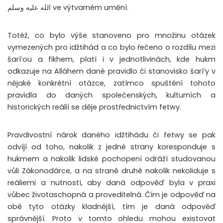
الله عليه وسلم
ve výtvarném umění.
Totéž, co bylo výše stanoveno pro množinu otázek
vymezených pro idžtihád a co bylo řečeno o rozdílu mezi
šarí’ou a fikhem, platí i v jednotlivinách, kde hukm
odkazuje na Alláhem dané pravidlo či stanovisko šarí’y v
nějaké konkrétní otázce, zatímco spuštění tohoto
pravidla do daných společenských, kulturních a
historických reálií se děje prostřednictvím fetwy.
Pravdivostní nárok daného idžtihádu či fetwy se pak
odvíjí od toho, nakolik z jedné strany koresponduje s
hukmem a nakolik lidské pochopení odráží studovanou
vůli Zákonodárce, a na straně druhé nakolik nekoliduje s
reáliemi a nutností, aby daná odpověď byla v praxi
vůbec životaschopná a proveditelná. Čím je odpověď na
obě tyto otázky kladnější, tím je daná odpověď
správnější. Proto v tomto ohledu mohou existovat