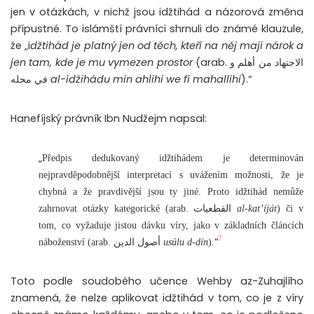
jen v otázkách, v nichž jsou idžtihád a názorová změna
přípustné. To islámští právníci shrnuli do známé klauzule,
že „i
džtihád je platný jen od těch, kteří na něj mají nárok a
jen tam, kde je mu vymezen prostor
(arab.
الاجتهاد من أهلم و
في محله
al-idžihádu min ahlihi we fí mahallihi
).“
Hanefíjský právník Ibn Nudžejm napsal:
„
Předpis dedukovaný idžtihádem je determinován
nejpravděpodobnější interpretací s uvážením možnosti, že je
chybná a že pravdivější jsou ty jiné. Proto idžtihád nemůže
zahrnovat otázky kategorické (arab.
القطعيات
al-kat’íját
) či v
tom, co vyžaduje jistou dávku víry, jako v základních článcích
7
“
náboženství (arab.
أصول الدين
usúlu d-dín
).
Toto podle soudobého učence Wehby az-Zuhajlího
znamená, že nelze aplikovat idžtihád v tom, co je z víry