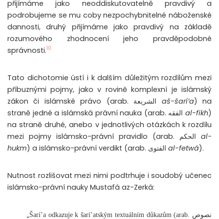
přijímáme jako neoddiskutovatelně pravdivý a
podrobujeme se mu coby nezpochybnitelné náboženské
dannosti, druhý přijímáme jako pravdivý na základě
rozumového zhodnocení jeho pravděpodobné
10
správnosti.
Tato dichotomie ústí i k dalším důležitým rozdílům mezi
příbuznými pojmy, jako v rovině komplexní je islámský
zákon či islámské právo (arab.
الشريعة
aš-šarí’a
) na
straně jedné a islámská právní nauka (arab.
الفقه
al-fikh
)
na straně druhé, anebo v jednotlivých otázkách k rozdílu
mezi pojmy islámsko-právní pravidlo (arab.
الحكم
al-
hukm
) a islámsko-právní verdikt (arab.
الفتوى
al-fetwá
).
Nutnost rozlišovat mezi nimi podtrhuje i soudobý učenec
islámsko-právní nauky Mustafá az-Zerká:
„
Šarí’a odkazuje k šarí’atským textuálním důkazům (arab. نصوص