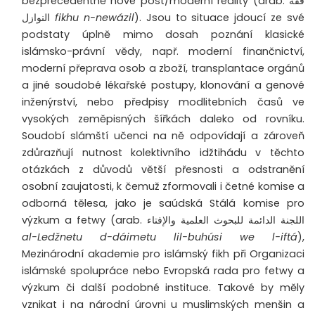
bezprecedentně nové post/moderní reality (arab.
فقه
النوازل
fikhu n-newázil
). Jsou to situace jdoucí ze své
podstaty úplně mimo dosah poznání klasické
islámsko-právní vědy, např. moderní finančnictví,
moderní přeprava osob a zboží, transplantace orgánů
a jiné soudobé lékařské postupy, klonování a genové
inženýrství, nebo předpisy modlitebních časů ve
vysokých zeměpisných šířkách daleko od rovníku.
Soudobí slámští učenci na ně odpovídají a zároveň
zdůrazňují nutnost kolektivního idžtihádu v těchto
otázkách z důvodů větší přesnosti a odstranění
osobní zaujatosti, k čemuž zformovali i četné komise a
odborná tělesa, jako je saúdská Stálá komise pro
výzkum a fetwy (arab.
اللجنة الدائمة للبحوث العلمية والإفتاء
al-Ledžnetu d-dáimetu lil-buhúsi we l-iftá
),
Mezinárodní akademie pro islámský fikh při Organizaci
islámské spolupráce nebo Evropská rada pro fetwy a
výzkum či další podobné instituce. Takové by měly
vznikat i na národní úrovni u muslimských menšin a