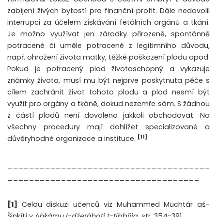
zabíjení živých bytostí pro finanční profit. Dále nedovolil
interrupci za účelem získávání fetálních orgánů a tkání.
Je možno využívat jen zárodky přirozeně, spontánně
potracené či uměle potracené z legitimního důvodu,
např. ohrožení života matky, těžké poškození plodu apod.
Pokud je potracený plod životaschopný a vykazuje
známky života, musí mu být nejprve poskytnuta péče s
cílem zachránit život tohoto plodu a plod nesmí být
využit pro orgány a tkáně, dokud nezemře sám. S žádnou
z částí plodů není dovoleno jakkoli obchodovat. Na
všechny procedury mají dohlížet specializované a
[11]
důvěryhodné organizace a instituce.
______________________________________
____________________________________
[1]
Celou diskuzi učenců viz Muhammed Muchtár aš-
Šinkítí v
Ahkámu l-džeráhati t-tibbíjja
, str. 354-391.