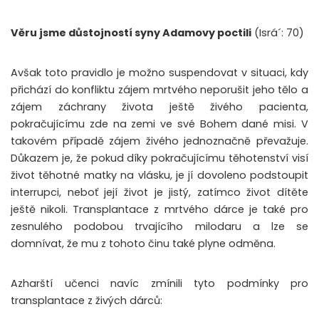
Věru jsme důstojností syny Adamovy poctili
(Isrá´: 70)
Avšak toto pravidlo je možno suspendovat v situaci, kdy
přichází do konfliktu zájem mrtvého neporušit jeho tělo a
zájem záchrany života ještě živého pacienta,
pokračujícímu zde na zemi ve své Bohem dané misi. V
takovém případě zájem živého jednoznačně převažuje.
Důkazem je, že pokud díky pokračujícímu těhotenství visí
život těhotné matky na vlásku, je jí dovoleno podstoupit
interrupci, neboť její život je jistý, zatímco život dítěte
ještě nikoli. Transplantace z mrtvého dárce je také pro
zesnulého podobou trvajícího milodaru a lze se
domnívat, že mu z tohoto činu také plyne odměna.
Azharští učenci navíc zmínili tyto podmínky pro
transplantace z živých dárců: