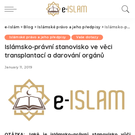
e-Islám
>
Blog
>
Islámské právo a jeho předpisy
>
Islámsko-právní stanovisko ve věci transplantací a darování orgánů
Islámské právo a jeho předpisy
Vaše dotazy
Islámsko-právní stanovisko ve věci
transplantací a darování orgánů
January 11, 2019
OTÁZKA:
Jaké je islámsko-právní stanovisko vůči