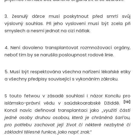
3. Zesnulý dárce musí poskytnout před smrtí svůj
výslovný souhlas. Při jeho vyslovení musí být zcela při
smyslech a nesmí jednat na cizí nátlak.
4. Není dovoleno transplantovat rozmnožovací orgány,
neboť tím by se narušila posloupnost rodové linie.
5. Musí být respektována všechna nařízení lékařské etiky
a všechny předpisy související s vykonáním zákroku.
S touto fetwou v zásadě souhlasí i názor Koncilu pro
[10]
islámsko-právní vědu v saúdskoarabské Džiddě.
Koncil navíc definoval transplantaci jako „
využití části
jedné osoby druhou osobou, která je chráněná šarí’ou,
pro potřebu zachovat její život či některé nezbytné či
základní tělesné funkce, jako např. zrak.
“