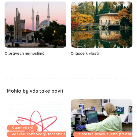
O právech nemuslimů
O lásce k vlasti
Mohlo by vás také bavit
K zamyšlení
Reakce, rozhovory, recenze a komentáře
Islámské právo a jeho předpisy