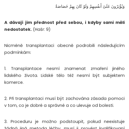
وَيُؤْثِرُونَ عَلَىٰٓ أَنفُسِهِمْ وَلَوْ كَانَ بِهِمْ خَصَاصَةٌ
A dávají jim přednost před sebou, i kdyby sami měli
nedostatek.
(Hašr: 9)
Nicméně transplantaci obecně podrobili následujícím
podmínkám:
1. Transplantace nesmí znamenat zmaření jiného
lidského života. Lidské tělo též nesmí být subjektem
komerce.
2. Při transplantaci musí být zachována zásada pomoci
v tom, co je dobré a správné a co ulevuje od bolesti.
3. Proceduru je možno podstoupit, pokud neexistuje
žádná jiná metoda léčby, musí ji provést kvalifikovaní