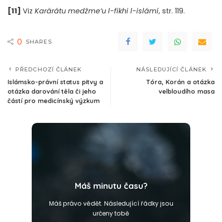
[11]
Viz
Karárátu medžme’u l-fikhi l-islámí
, str. 119.
0
SHARES
PŘEDCHOZÍ ČLÁNEK
NÁSLEDUJÍCÍ ČLÁNEK
Islámsko-právní status pitvy a
Tóra, Korán a otázka
otázka darování těla či jeho
velbloudího masa
částí pro medicínský výzkum
Máš minutu času?
Máš právo vědět. Následující řádky jsou
určeny tobě