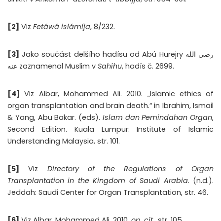
[2]
Viz
Fetáwá islámíja
, 8/232.
[3]
Jako součást delšího hadísu od Abú Hurejry رضي الله
عنه zaznamenal Muslim v
Sahíhu
, hadís č. 2699.
[4]
Viz Albar, Mohammed Ali. 2010. „Islamic ethics of
organ transplantation and brain death.“ in Ibrahim, Ismail
& Yang, Abu Bakar. (eds).
Islam dan Pemindahan Organ
,
Second Edition. Kuala Lumpur: Institute of Islamic
Understanding Malaysia, str. 101.
[5]
Viz
Directory of the Regulations of Organ
Transplantation in the Kingdom of Saudi Arabia
. (n.d.).
Jeddah: Saudi Center for Organ Transplantation, str. 46.
[6]
Viz Albar, Mohammed Ali. 2010.
op. cit
., str. 105.