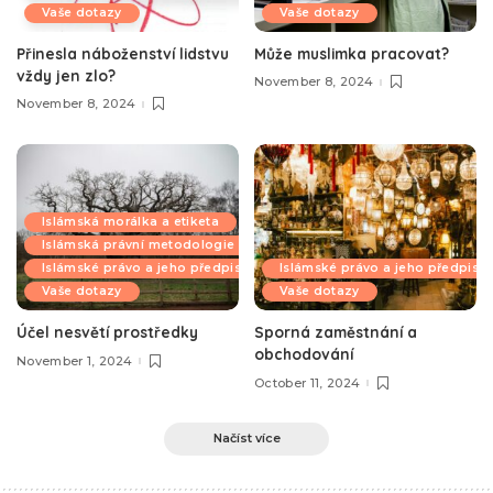
Vaše dotazy
Vaše dotazy
Přinesla náboženství lidstvu
Může muslimka pracovat?
vždy jen zlo?
November 8, 2024
November 8, 2024
Islámská morálka a etiketa
Islámská právní metodologie
Islámské právo a jeho předpisy
Islámské právo a jeho předpisy
Vaše dotazy
Vaše dotazy
Účel nesvětí prostředky
Sporná zaměstnání a
obchodování
November 1, 2024
October 11, 2024
Načíst více