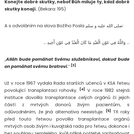
Konejte dobré skutky, neboť Bůh miluje ty, kdož dobré
skutky konají.
(Bekara: 195)
A s odvoláním na slova Božího Posla صلى الله عليه و سلم:
… وَاللَّهُ فِي عَوْنِ الْعَبْدِ مَا كَانَ الْعَبْدُ فِي عَوْنِ أَخِيهِ …
„
Alláh bude pomáhat Svému služebníkovi, dokud bude
[3]
on pomáhat svému bratrovi.
“
Už v roce 1967 vydala Rada starších učenců v KSA fetwu
[4]
povolující transplantaci rohovky.
V roce 1982 stejná
instituce dovolila transplantace celých orgánů či jejich
částí z mrtvých donorů živým pacientům, s
[5]
odůvodněním, že jiná alternativa neexistuje.
Tři roky
před touto fetwou povolila transplantace orgánů
mrtvých osob živým i kuvajtská rada pro fetwu, dokonce i
bez souhlasu zemřelého, kvůli příkré potřebě zachraňovat