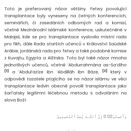
Toto je preferovaný názor většiny. Fetwy povolující
transplantace byly vyneseny na četných konferencích,
seminářích, či zasedáních odborných rad a komisí,
včetně Mezinárodní islámské konference, uskutečněné v
Malajsii, kde se pro transplantace vyslovila místní rada
pro fikh, dále Rada starších učenců v Království Saúdské
Arábie, jordánská rada pro fetwy a také podobné komise
z Kuvajtu, Egypta a Alžírska. Toto byl také názor mnoha
jednotlivých učenců, včetně ‘Abdurrahmána as-Sa’dího
[1]
[2]
a ‘Abdul’azíze ibn ‘Abdilláh ibn Báze,
který v
odpovědi tazatele ptajícího se na názor islámu ve věci
transplantace ledvin obecně povolil transplantace jako
šarí’atsky legitimní léčebnou metodu s odvoláním na
slova Boží:
وَأَحْسِنُوٓا۟ ۛ إِنَّ ٱللَّـهَ يُحِبُّ ٱلْمُحْسِنِينَ