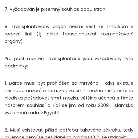
7. Vyžadován je písemný souhlas obou stran.
8. Transplantovaný orgán nesmí vést ke zmatkům v
rodové linii (tj. nelze transplantovat rozmnožovací
orgány).
Pro post mortem transplantace jsou vyžadovány tyto
podmínky:
1. Dárce musí být prohlášen za mrtvého. I když existuje
neshoda názorů o tom, zda za smrt možno z islámského
hlediska požadovat smrt mozku, většina učenců s tímto
názorem souhlasí a řídí se jím od roku 2009 i Islámská
výzkumná rada v Egyptě.
2. Musí existovat příkrá potřeba takového zákroku, tedy
příjemce nemůže bez daného orgánu žít či se uzdravit.