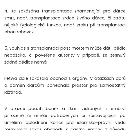
4. Je zakázána transplantace znamenající pro dárce
smrt, např. transplantace srdce živého dárce, či ztrátu
nějaké fyziologické funkce, např. zraku při transplantaci
obou rohovek.
5. Souhlas s transplantací post mortem může dát i dědic
nebožtíka, či pověřené autority v případě, že zesnulý
žádné dědice nemá.
Fetwa dále zakázala obchod s orgány. V otázkách darů
a odměn dárcům ponechala prostor pro samostatný
idžtihád.
V otázce použití buněk a tkání získaných z embryí
přirozeně či uměle potracených či zůstávajících po
umělém oplodnění Koncil pro islámsko-právní vědu
formuloval zákaz obchodu s částmi embryí z důvodu