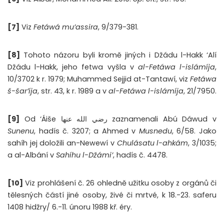
[7]
Viz
Fetáwá mu’assira
, 9/379-381.
[8]
Tohoto názoru byli kromě jiných i Džádu l-Hakk ‘Alí
Džádu l-Hakk, jeho fetwa vyšla v
al-Fetáwa l-islámíja
,
10/3702 k r. 1979; Muhammed Sejjid at-Tantawí, viz
Fetáwa
š-šar’íja
, str. 43, k r. 1989 a v
al-Fetáwa l-islámíja
, 21/7950.
[9]
Od ‘Áiše رضي الله عنها zaznamenali Abú Dáwud v
Sunenu
, hadís č. 3207; a Ahmed v
Musnedu
, 6/58. Jako
sahíh jej doložili an-Newewí v
Chulásatu l-ahkám
, 3/1035;
a al-Albání v
Sahíhu l-Džámi’
, hadís č. 4478.
[10]
Viz prohlášení č. 26 ohledně užitku osoby z orgánů či
tělesných částí jiné osoby, živé či mrtvé, k 18.-23. saferu
1408 hidžry/ 6.-11. únoru 1988 kř. éry.