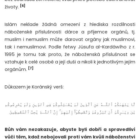
[6]
životy.
Islám neklade žádná omezení z hlediska rozdílnosti
náboženské příslušnosti dárce a příjemce orgánů, tj.
muslim i nemuslim může darovat orgány jak muslimovi,
tak i nemuslimovi. Podle fetwy Júsufa al-Kardáwího z r.
1995 je tomu tak proto, že náboženská příslušnost se
vztahuje k celé osobě a její duši a nikoli k jednotlivým jejím
[7]
orgánům.
Důkazem je Koránský verš:
لَّا يَنْهَىٰكُمُ ٱللَّـهُ عَنِ ٱلَّذِينَ لَمْ يُقَـٰتِلُوكُمْ فِى ٱلدِّينِ وَلَمْ يُخْرِجُوكُم
مِّن دِيَـٰرِكُمْ أَن تَبَرُّوهُمْ وَتُقْسِطُوٓا۟ إِلَيْهِمْ ۚ إِنَّ ٱللَّـهَ يُحِبُّ ٱلْمُقْسِطِينَ
Bůh vám nezakazuje, abyste byli dobří a spravedliví
vůči těm, kdož nebojovali proti vám kvůli náboženství