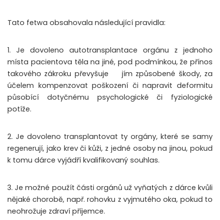
Tato fetwa obsahovala následující pravidla:
1. Je dovoleno autotransplantace orgánu z jednoho
místa pacientova těla na jiné, pod podmínkou, že přínos
takového zákroku převyšuje
jím způsobené škody, za
účelem kompenzovat poškození či napravit deformitu
působící dotyčnému psychologické či fyziologické
potíže.
2. Je dovoleno transplantovat ty orgány, které se samy
regenerují, jako krev či kůži, z jedné osoby na jinou, pokud
k tomu dárce vyjádří kvalifikovaný souhlas.
3. Je možné použít části orgánů už vyňatých z dárce kvůli
nějaké chorobě, např. rohovku z vyjmutého oka, pokud to
neohrožuje zdraví příjemce.