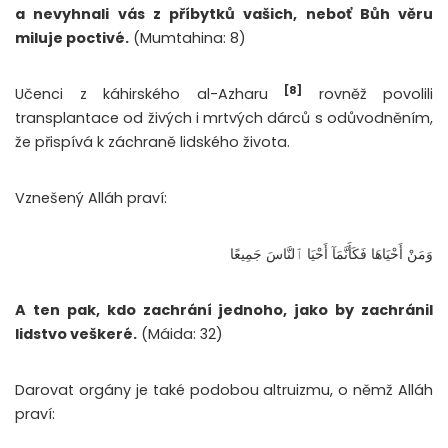
a nevyhnali vás z příbytků vašich, neboť Bůh věru
miluje poctivé.
(Mumtahina: 8)
[8]
Učenci z káhirského al-Azharu
rovněž povolili
transplantace od živých i mrtvých dárců s odůvodněním,
že přispívá k záchraně lidského života.
Vznešený Alláh praví:
وَمَنْ أَحْيَاهَا فَكَأَنَّمَآ أَحْيَا ٱلنَّاسَ جَمِيعًا
A ten pak, kdo zachrání jednoho, jako by zachránil
lidstvo veškeré.
(Máida: 32)
Darovat orgány je také podobou altruizmu, o němž Alláh
praví: