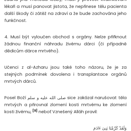
lékaři a musí panovat jistota, že nepřinese tělu pacienta
další škody či zátěž na zdraví a že bude zachována jeho
funkčnost.
4. Musí být vyloučen obchod s orgány. Nelze přiřknout
žádnou finanční náhradu živému dárci (či případně
dědicům dárce mrtvého).
Učenci z al-Azharu jsou také toho názoru, že je za
stejných podmínek dovolena i transplantace orgánů
mrtvých dárců.
Posel Boží صلى الله عليه و سلم sice zakázal narušovat těla
mrtvých a přirovnal zlomení kosti mrtvému ke zlomení
[9]
kosti živému,
neboť Vznešený Alláh pravil:
وَلَقَدْ كَرَّمْنَا بَنِىٓ ءَادَمَ