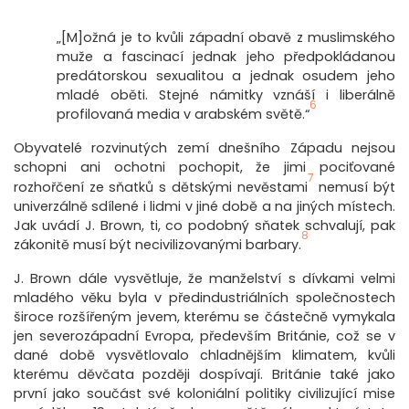
„[M]ožná je to kvůli západní obavě z muslimského
muže a fascinací jednak jeho předpokládanou
predátorskou sexualitou a jednak osudem jeho
mladé oběti. Stejné námitky vznáší i liberálně
6
profilovaná media v arabském světě.“
Obyvatelé rozvinutých zemí dnešního Západu nejsou
schopni ani ochotni pochopit, že jimi pociťované
7
rozhořčení ze sňatků s dětskými nevěstami
nemusí být
univerzálně sdílené i lidmi v jiné době a na jiných místech.
Jak uvádí J. Brown, ti, co podobný sňatek schvalují, pak
8
zákonitě musí být necivilizovanými barbary.
J. Brown dále vysvětluje, že manželství s dívkami velmi
mladého věku byla v předindustriálních společnostech
široce rozšířeným jevem, kterému se částečně vymykala
jen severozápadní Evropa, především Británie, což se v
dané době vysvětlovalo chladnějším klimatem, kvůli
kterému děvčata později dospívají. Británie také jako
první jako součást své koloniální politiky civilizující mise