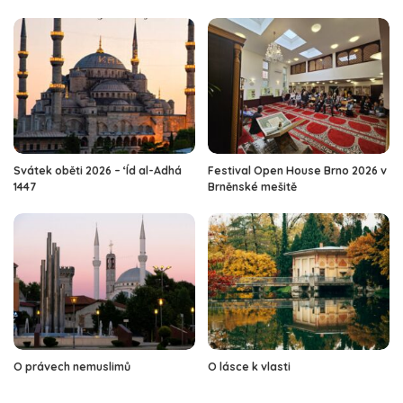
Svátek oběti 2026 – ‘Íd al-Adhá
Festival Open House Brno 2026 v
1447
Brněnské mešitě
O právech nemuslimů
O lásce k vlasti