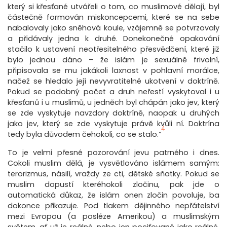
který si křesťané utvářeli o tom, co muslimové dělají, byl
částečně formován miskoncepcemi, které se na sebe
nabalovaly jako sněhová koule, vzájemně se potvrzovaly
a přidávaly jedna k druhé. Donekonečné opakování
stačilo k ustavení neotřesitelného přesvědčení, které již
bylo jednou dáno – že islám je sexuálně frivolní,
připisovala se mu jakákoli laxnost v pohlavní morálce,
načež se hledalo její nevyvratitelné ukotvení v doktríně.
Pokud se podobný počet a druh neřestí vyskytoval i u
křesťanů i u muslimů, u jedněch byl chápán jako jev, který
se zde vyskytuje navzdory doktríně, naopak u druhých
jako jev, který se zde vyskytuje právě kvůli ní. Doktrína
4
tedy byla důvodem čehokoli, co se stalo.“
To je velmi přesné pozorování jevu patrného i dnes.
Cokoli muslim dělá, je vysvětlováno islámem samým:
terorizmus, násilí, vraždy ze cti, dětské sňatky. Pokud se
muslim dopustí kteréhokoli zločinu, pak jde o
automatická důkaz, že islám onen zločin povoluje, ba
dokonce přikazuje. Pod tlakem dějinného nepřátelství
mezi Evropou (a posléze Amerikou) a muslimským