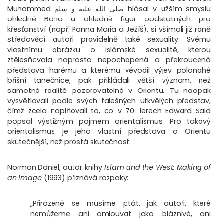
Muhammed صلى الله عليه و سلم hlásal v užším smyslu
ohledně Boha a ohledně figur podstatných pro
křesťanství (např. Panna Maria a Ježíš), si všímali již raně
středověcí autoři pravidelně také sexuality. Svému
vlastnímu obrázku o islámské sexualitě, kterou
ztělesňovala naprosto nepochopená a překroucená
představa harému a kterému vévodil výjev polonahé
břišní tanečnice, pak přikládali větší význam, než
samotné realitě pozorovatelné v Orientu. Tu naopak
vysvětlovali podle svých falešných utkvělých představ,
čímž zcela naplňovali to, co v 70. letech Edward Said
popsal výstižným pojmem orientalismus. Pro takový
orientalismus je jeho vlastní představa o Orientu
skutečnější, než prostá skutečnost.
Norman Daniel, autor knihy
Islam and the West: Making of
an Image
(1993) přiznává rozpaky:
„Přirozeně se musíme ptát, jak autoři, které
nemůžeme ani omlouvat jako bláznivé, ani