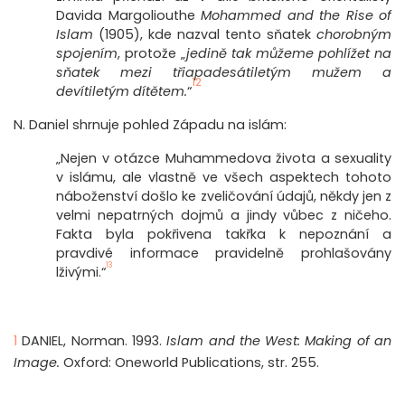
Davida Margoliouthe
Mohammed and the Rise of
Islam
(1905), kde nazval tento sňatek
chorobným
spojením
, protože „
jedině tak můžeme pohlížet na
sňatek mezi třiapadesátiletým mužem a
12
devítiletým dítětem.
“
N. Daniel shrnuje pohled Západu na islám:
„Nejen v otázce Muhammedova života a sexuality
v islámu, ale vlastně ve všech aspektech tohoto
náboženství došlo ke zveličování údajů, někdy jen z
velmi nepatrných dojmů a jindy vůbec z ničeho.
Fakta byla pokřivena takřka k nepoznání a
pravdivé informace pravidelně prohlašovány
13
lživými.“
1
DANIEL, Norman. 1993.
Islam and the West: Making of an
Image.
Oxford: Oneworld Publications, str. 255.