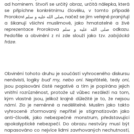
ad hominem. Stvoří se určitý obraz, určitá nálepka, která
se připíchne konkrétnímu člověku, v tomto případě
Prorokovi صلى الله عليه و سلم, načež se jím veřejně pranýřují
a šikanují všichni muslimové, jako hmatatelné a živé
reprezentace Prorokova صلى الله عليه و سلم odkazu.
Pedofilie a obvinění z ní zde slouží jako tzv.
zabijácká
fráze
.
Obvinění tohoto druhu je součástí vyhroceného diskursu
nenávisti, logiky
buď my, nebo oni
. Nepřátelé, tedy
oni
,
jsou popisováni čistě negativě a tím je popírána jejich
vnitřní rozrůzněnost, protože už vůbec nezáleží na tom,
kým vlastně jsou, jelikož krajně důležité je to, že nejsou
námi
. Zlo je neměnné a nedělitelné. Muslim jako takto
vyhroceně zformovaný nepřítel je stigmatizován jako
anti-člověk, jako nebezpečné monstrum, představující
apokalyptické nebezpečí. Do obrazu nestvůry musí být
napasováno co nejvíce lidmi zavrhovaných nechutností,