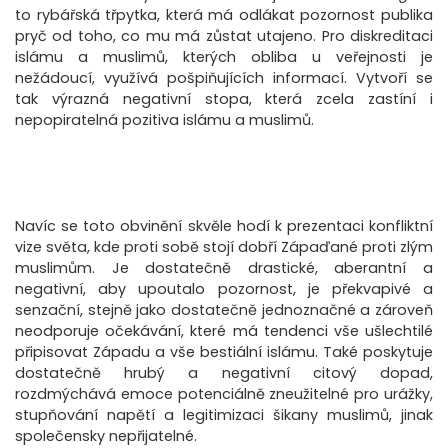
to rybářská třpytka, která má odlákat pozornost publika
pryč od toho, co mu má zůstat utajeno. Pro diskreditaci
islámu a muslimů, kterých obliba u veřejnosti je
nežádoucí, využívá pošpiňujících informací. Vytvoří se
tak výrazná negativní stopa, která zcela zastíní i
nepopiratelná pozitiva islámu a muslimů.
Navíc se toto obvinění skvěle hodí k prezentaci konfliktní
vize světa, kde proti sobě stojí dobří Zápaďané proti zlým
muslimům. Je dostatečně drastické, aberantní a
negativní, aby upoutalo pozornost, je překvapivé a
senzační, stejně jako dostatečně jednoznačné a zároveň
neodporuje očekávání, které má tendenci vše ušlechtilé
připisovat Západu a vše bestiální islámu. Také poskytuje
dostatečně hrubý a negativní citový dopad,
rozdmýchává emoce potenciálně zneužitelné pro urážky,
stupňování napětí a legitimizaci šikany muslimů, jinak
společensky nepřijatelné.