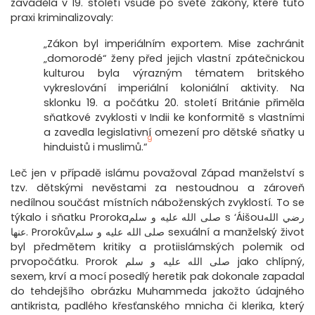
zaváděla v 19. století všude po světě zákony, které tuto
praxi kriminalizovaly:
„Zákon byl imperiálním exportem. Mise zachránit
„domorodé“ ženy před jejich vlastní zpátečnickou
kulturou byla výrazným tématem britského
vykreslování imperiální koloniální aktivity. Na
sklonku 19. a počátku 20. století Británie přiměla
sňatkové zvyklosti v Indii ke konformitě s vlastními
a zavedla legislativní omezení pro dětské sňatky u
9
hinduistů i muslimů.“
Leč jen v případě islámu považoval Západ manželství s
tzv. dětskými nevěstami za nestoudnou a zároveň
nedílnou součást místních náboženských zvyklostí. To se
týkalo i sňatku Prorokaصلى الله عليه و سلم s ‘Áišouرضي الله
عنها. Prorokůvصلى الله عليه و سلم sexuální a manželský život
byl předmětem kritiky a protiislámských polemik od
prvopočátku. Prorok صلى الله عليه و سلم jako chlípný,
sexem, krví a mocí posedlý heretik pak dokonale zapadal
do tehdejšího obrázku Muhammeda jakožto údajného
antikrista, padlého křesťanského mnicha či klerika, který