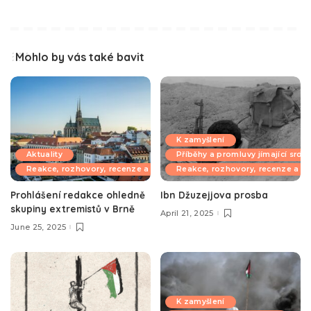
Mohlo by vás také bavit
K zamyšlení
Aktuality
Příběhy a promluvy jímající srdc
Reakce, rozhovory, recenze a komentáře
Reakce, rozhovory, recenze a k
Prohlášení redakce ohledně
Ibn Džuzejjova prosba
skupiny extremistů v Brně
April 21, 2025
June 25, 2025
K zamyšlení