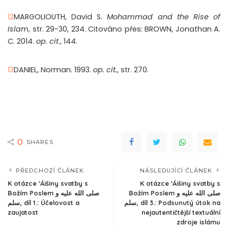
12
MARGOLIOUTH, David S.
Mohammad and the Rise of
Islam
, str. 29-30, 234. Citováno přes: BROWN, Jonathan A.
C. 2014.
op. cit
., 144.
13
DANIEL, Norman. 1993.
op. cit.
, str. 270.
0
SHARES
PŘEDCHOZÍ ČLÁNEK
NÁSLEDUJÍCÍ ČLÁNEK
K otázce 'Áišiny svatby s
K otázce 'Áišiny svatby s
Božím Poslem صلى الله عليه و
Božím Poslem صلى الله عليه و
سلم, díl 3.: Podsunutý útok na
سلم, díl 1.: Účelovost a
zaujatost
nejautentičtější textuální
zdroje islámu