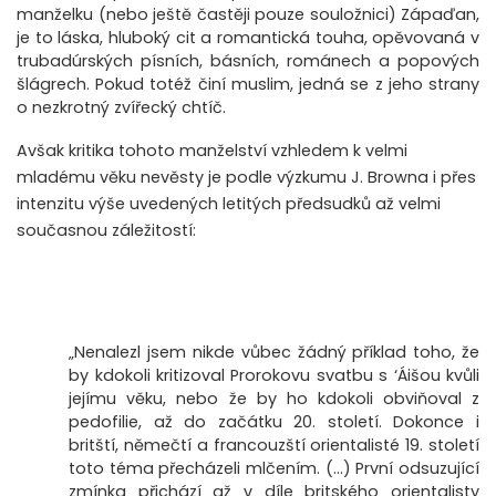
manželku (nebo ještě častěji pouze souložnici) Zápaďan,
je to láska, hluboký cit a romantická touha, opěvovaná v
trubadúrských písních, básních, románech a popových
šlágrech. Pokud totéž činí muslim, jedná se z jeho strany
o nezkrotný zvířecký chtíč.
Avšak kritika tohoto manželství vzhledem k velmi
mladému věku nevěsty je podle výzkumu J. Browna i přes
intenzitu výše uvedených letitých předsudků až velmi
současnou záležitostí:
„Nenalezl jsem nikde vůbec žádný příklad toho, že
by kdokoli kritizoval Prorokovu svatbu s ‘Áišou kvůli
jejímu věku, nebo že by ho kdokoli obviňoval z
pedofilie, až do začátku 20. století. Dokonce i
britští, němečtí a francouzští orientalisté 19. století
toto téma přecházeli mlčením. (…) První odsuzující
zmínka přichází až v díle britského orientalisty