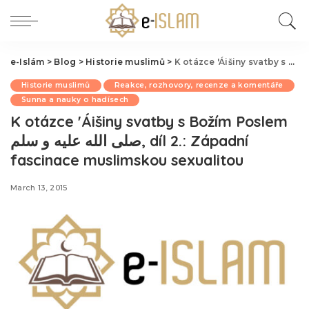
e-Islám
>
Blog
>
Historie muslimů
>
Historie muslimů
Reakce, rozhovory, recenze a komentáře
Sunna a nauky o hadísech
K otázce 'Áišiny svatby s Božím Poslem
صلى الله عليه و سلم, díl 2.: Západní
fascinace muslimskou sexualitou
March 13, 2015