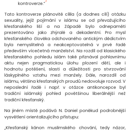
3
kontroverze.“
Tato kontroverze plánovitě cílila (a dodnes cílí) otázku
sexuality, jejíž pojímání v islámu se od převažujícího
křesťanského liší a na Západě bylo odnepaměti
prezentováno jako zhýralé a dekadentní. Pro mysl
křesťanského člověka odchovaného antickým dědictvím
byla nemyslitelná a neakceptovatelná v prvé řadě
především vícečetná manželství. Na rozdíl od klasického
křesťanského pohledu islám také přiznával pohlavnímu
aktu nejen pragmatickou úlohu plození dětí, ale i
hodnotu potěšení, slasti a důležitosti pro stvrzování
láskyplného vztahu mezi manžely. Dále, narozdíl od
islámu, většina křesťanských proudů nedovoluje rozvod. V
neposlední řadě i např. v otázce antikoncepce byl
tradiční islámský pohled povětšinou liberálnější než
tradiční křesťanský.
Na jiném místě podává N. Daniel poněkud podrobnější
vysvětlení orientalizujícího přístupu:
„Křesťanský kánon muslimského chování, tedy názor,