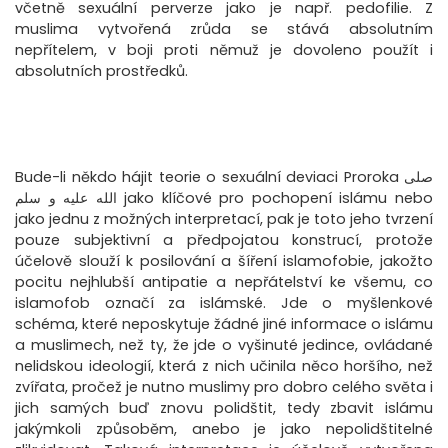
včetně sexuální perverze jako je např. pedofilie. Z
muslima vytvořená zrůda se stává absolutním
nepřítelem, v boji proti němuž je dovoleno použít i
absolutních prostředků.
Bude-li někdo hájit teorie o sexuální deviaci Proroka صلى
الله عليه و سلم jako klíčové pro pochopení islámu nebo
jako jednu z možných interpretací, pak je toto jeho tvrzení
pouze subjektivní a předpojatou konstrucí, protože
účelově slouží k posilování a šíření islamofobie, jakožto
pocitu nejhlubší antipatie a nepřátelství ke všemu, co
islamofob označí za islámské. Jde o myšlenkové
schéma, které neposkytuje žádné jiné informace o islámu
a muslimech, než ty, že jde o vyšinuté jedince, ovládané
nelidskou ideologií, která z nich učinila něco horšího, než
zvířata, pročež je nutno muslimy pro dobro celého světa i
jich samých buď znovu polidštit, tedy zbavit islámu
jakýmkoli způsoběm, anebo je jako nepolidštitelné