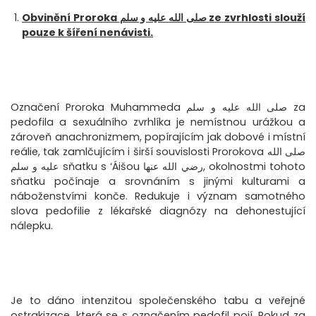
Obvinění Proroka
صلى الله عليه و سلم
ze zvrhlosti slouží
pouze k šíření nenávisti.
Označení Proroka Muhammeda صلى الله عليه و سلم za
pedofila a sexuálního zvrhlíka je nemístnou urážkou a
zároveň anachronizmem, popírajícím jak dobové i místní
reálie, tak zamlčujícím i širší souvislosti Prorokova صلى الله
عليه و سلم sňatku s ‘Áišou رضي الله عنها, okolnostmi tohoto
sňatku počínaje a srovnáním s jinými kulturami a
náboženstvími konče. Redukuje i význam samotného
slova pedofilie z lékařské diagnózy na dehonestující
nálepku.
Je to dáno intenzitou společenského tabu a veřejné
ostrakizace, která se s označením pedofil pojí. Pokud za