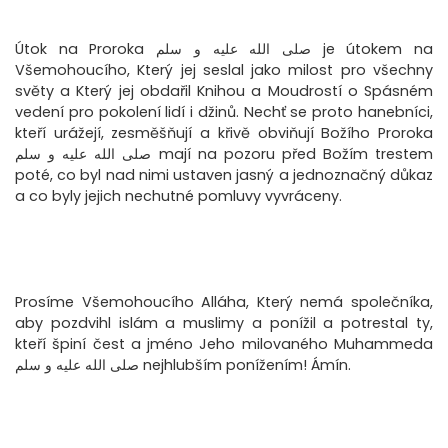
Útok na Proroka صلى الله عليه و سلم je útokem na
Všemohoucího, Který jej seslal jako milost pro všechny
světy a Který jej obdařil Knihou a Moudrostí o Spásném
vedení pro pokolení lidí i džinů. Nechť se proto hanebníci,
kteří urážejí, zesměšňují a křivě obviňují Božího Proroka
صلى الله عليه و سلم mají na pozoru před Božím trestem
poté, co byl nad nimi ustaven jasný a jednoznačný důkaz
a co byly jejich nechutné pomluvy vyvráceny.
Prosíme Všemohoucího Alláha, Který nemá společníka,
aby pozdvihl islám a muslimy a ponížil a potrestal ty,
kteří špiní čest a jméno Jeho milovaného Muhammeda
صلى الله عليه و سلم nejhlubším ponížením! Ámín.