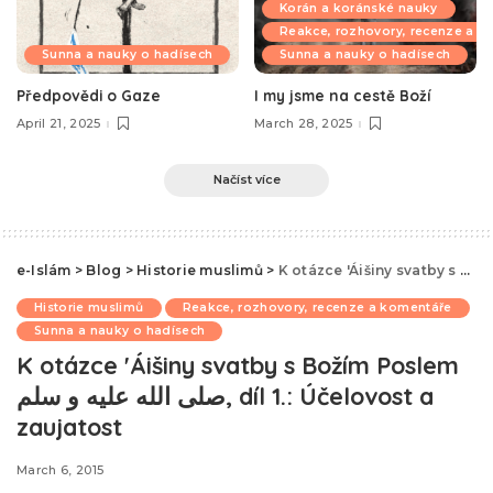
Korán a koránské nauky
Reakce, rozhovory, recenze a k
Sunna a nauky o hadísech
Sunna a nauky o hadísech
Předpovědi o Gaze
I my jsme na cestě Boží
April 21, 2025
March 28, 2025
Načíst více
e-Islám
>
Blog
>
Historie muslimů
>
Historie muslimů
Reakce, rozhovory, recenze a komentáře
Sunna a nauky o hadísech
K otázce 'Áišiny svatby s Božím Poslem
صلى الله عليه و سلم, díl 1.: Účelovost a
zaujatost
March 6, 2015