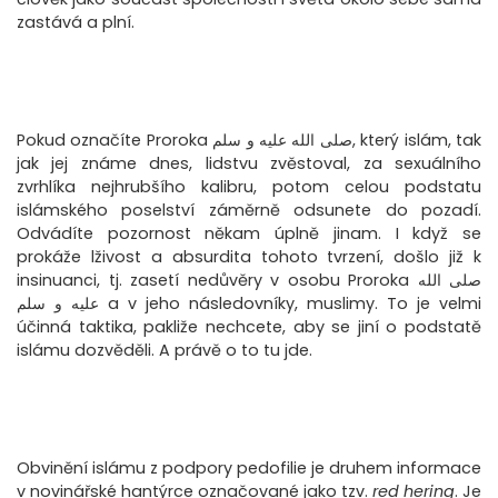
zastává a plní.
Pokud označíte Proroka صلى الله عليه و سلم, který islám, tak
jak jej známe dnes, lidstvu zvěstoval, za sexuálního
zvrhlíka nejhrubšího kalibru, potom celou podstatu
islámského poselství záměrně odsunete do pozadí.
Odvádíte pozornost někam úplně jinam. I když se
prokáže lživost a absurdita tohoto tvrzení, došlo již k
insinuanci, tj. zasetí nedůvěry v osobu Proroka صلى الله
عليه و سلم a v jeho následovníky, muslimy. To je velmi
účinná taktika, pakliže nechcete, aby se jiní o podstatě
islámu dozvěděli. A právě o to tu jde.
Obvinění islámu z podpory pedofilie je druhem informace
v novinářské hantýrce označované jako tzv.
red hering
. Je