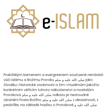
Prubířským kamenem a evergreenem současné nenávisti
vůči islámu a Božímu Proroku صلى الله عليه و سلم jako
člověku i historické osobnosti a tím i muslimům jakožto
konkrétním věřícím tohoto náboženství a nositelům
Prorokova صلى الله عليه و سلم odkazu je nestoudné
obvinění Posla Božího صلى الله عليه و سلم z deviatnosti, z
pedofilie, na základě hadísu o Prorokově صلى الله عليه و