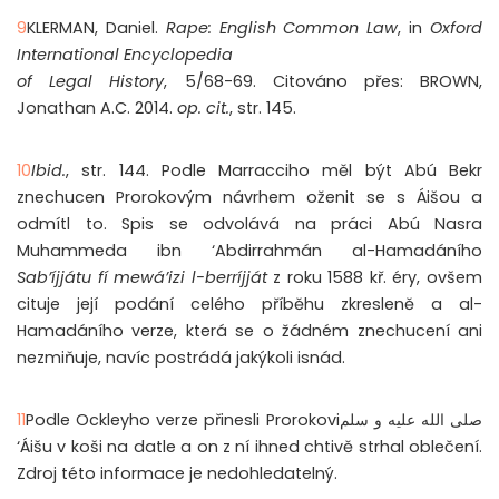
9
KLERMAN, Daniel.
Rape: English Common Law
, in
Oxford
International Encyclopedia
of Legal History
, 5/68-69. Citováno přes: BROWN,
Jonathan A.C. 2014.
op. cit.
, str. 145.
10
Ibid.
, str. 144. Podle Marracciho měl být Abú Bekr
znechucen Prorokovým návrhem oženit se s Áišou a
odmítl to. Spis se odvolává na práci Abú Nasra
Muhammeda ibn ‘Abdirrahmán al-Hamadáního
Sab’íjjátu fí mewá’izi l-berríjját
z roku 1588 kř. éry, ovšem
cituje její podání celého příběhu zkresleně a al-
Hamadáního verze, která se o žádném znechucení ani
nezmiňuje, navíc postrádá jakýkoli isnád.
11
Podle Ockleyho verze přinesli Prorokoviصلى الله عليه و سلم
‘Áišu v koši na datle a on z ní ihned chtivě strhal oblečení.
Zdroj této informace je nedohledatelný.