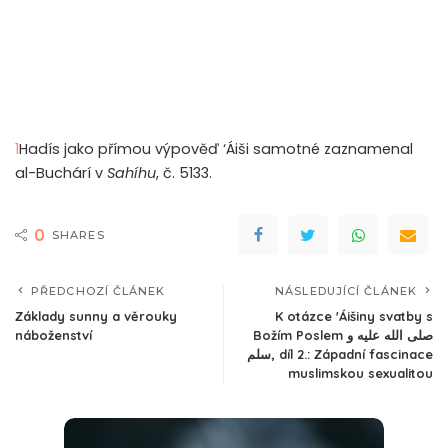
1
Hadís jako přímou výpověď ‘Áiši samotné zaznamenal
al-Buchárí v
Sahíhu
, č. 5133.
0
SHARES
PŘEDCHOZÍ ČLÁNEK
NÁSLEDUJÍCÍ ČLÁNEK
Základy sunny a věrouky
K otázce 'Áišiny svatby s
náboženství
Božím Poslem صلى الله عليه و
سلم, díl 2.: Západní fascinace
muslimskou sexualitou