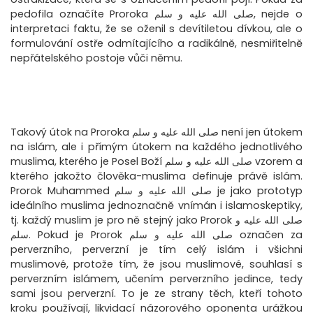
pedofila označíte Proroka صلى الله عليه و سلم, nejde o
interpretaci faktu, že se oženil s devítiletou dívkou, ale o
formulování ostře odmítajícího a radikálně, nesmiřitelně
nepřátelského postoje vůči němu.
Takový útok na Proroka صلى الله عليه و سلم není jen útokem
na islám, ale i přímým útokem na každého jednotlivého
muslima, kterého je Posel Boží صلى الله عليه و سلم vzorem a
kterého jakožto člověka-muslima definuje právě islám.
Prorok Muhammed صلى الله عليه و سلم je jako prototyp
ideálního muslima jednoznačně vnímán i islamoskeptiky,
tj. každý muslim je pro ně stejný jako Prorok صلى الله عليه و
سلم. Pokud je Prorok صلى الله عليه و سلم označen za
perverzního, perverzní je tím celý islám i všichni
muslimové, protože tím, že jsou muslimové, souhlasí s
perverzním islámem, učením perverzního jedince, tedy
sami jsou perverzní. To je ze strany těch, kteří tohoto
kroku používají, likvidací názorového oponenta urážkou