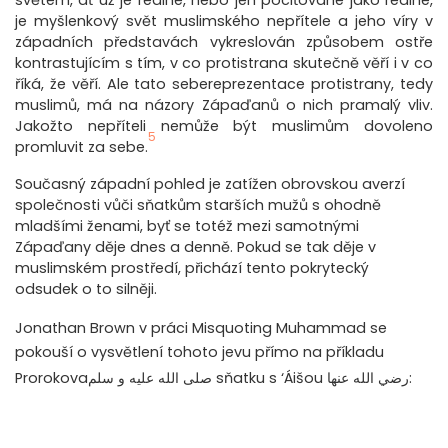
světem, ať už je reálné, nebo jen pociťované jako reálné,
je myšlenkový svět muslimského nepřítele a jeho víry v
západních představách vykreslován způsobem ostře
kontrastujícím s tím, v co protistrana skutečně věří i v co
říká, že věří. Ale tato sebereprezentace protistrany, tedy
muslimů, má na názory Zápaďanů o nich pramalý vliv.
Jakožto nepříteli nemůže být muslimům dovoleno
5
promluvit za sebe.
Současný západní pohled je zatížen obrovskou averzí
společnosti vůči sňatkům starších mužů s ohodně
mladšími ženami, byť se totéž mezi samotnými
Zápaďany děje dnes a denně. Pokud se tak děje v
muslimském prostředí, přichází tento pokrytecký
odsudek o to silněji.
Jonathan Brown v práci Misquoting Muhammad se
pokouší o vysvětlení tohoto jevu přímo na příkladu
Prorokovaصلى الله عليه و سلم sňatku s ‘Áišou رضي الله عنها: