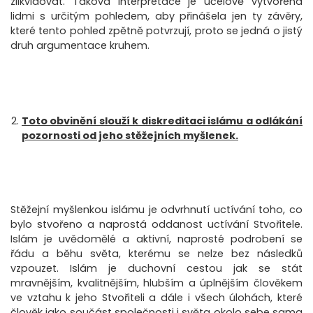
zlikvidovat. Taková interpretace je účelově vytvořena
lidmi s určitým pohledem, aby přinášela jen ty závěry,
které tento pohled zpětně potvrzují, proto se jedná o jistý
druh argumentace kruhem.
Toto obvinění slouží k diskreditaci islámu a odlákání
pozornosti od jeho stěžejních myšlenek.
Stěžejní myšlenkou islámu je odvrhnutí uctívání toho, co
bylo stvořeno a naprostá oddanost uctívání Stvořitele.
Islám je uvědomělé a aktivní, naprosté podrobení se
řádu a běhu světa, kterému se nelze bez následků
vzpouzet. Islám je duchovní cestou jak se stát
mravnějším, kvalitnějším, hlubším a úplnějším člověkem
ve vztahu k jeho Stvořiteli a dále i všech úlohách, které
člověk jako součást společnosti i světa okolo sebe sama