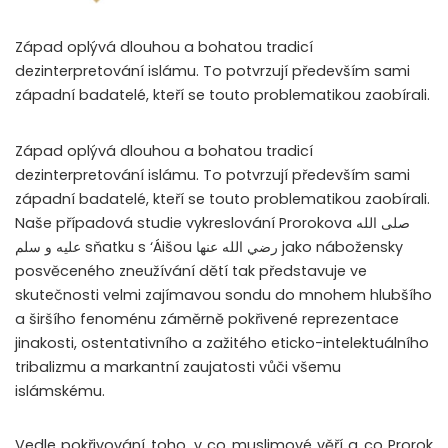
Západ oplývá dlouhou a bohatou tradicí
dezinterpretování islámu. To potvrzují především sami
západní badatelé, kteří se touto problematikou zaobírali.
Západ oplývá dlouhou a bohatou tradicí
dezinterpretování islámu. To potvrzují především sami
západní badatelé, kteří se touto problematikou zaobírali.
Naše případová studie vykreslování Prorokova صلى الله
عليه و سلم sňatku s ‘Áišou رضي الله عنها jako nábožensky
posvěceného zneužívání dětí tak představuje ve
skutečnosti velmi zajímavou sondu do mnohem hlubšího
a širšího fenoménu záměrně pokřivené reprezentace
jinakosti, ostentativního a zažitého eticko-intelektuálního
tribalizmu a markantní zaujatosti vůči všemu
islámskému.
Vedle pokřivování toho, v co muslimové věří a co Prorok