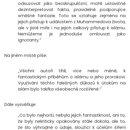
odsuzovat jako bezskrupulózní, mohli ustavičně
dezinterpretovat fakta, pravidelně podporujíce
směšné fantazie. Toto se vztahuje zejména na
jejich přístup k událostem z Muhammedova života,
ale v jisté míře i na jejich celkový přístup k islámu.
Nemůžeme je jednoduše omlouvat jako
1
ignotanty.“
Na jiném místě píše:
„Všichni autoři tíhli, více nebo méně, k
fantastickým příběhům o islámu a jeho prorokovi.
Využívání těchto falešných důkazů k útokům na
2
islám bylo takřka všeobecně rozšířené.“
Dále vysvětluje:
„Co bylo nejhorší, nebyla jejich fantastknost, ani to,
že byly nekriticky opakovány stále dokola, ale to,
že šlo výhradně o údaje, sloužící k účelům šíření