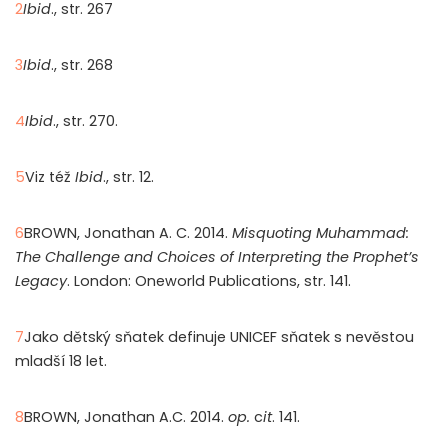
2
Ibid
., str. 267
3
Ibid
., str. 268
4
Ibid
., str. 270.
5
Viz též
Ibid
., str. 12.
6
BROWN, Jonathan A. C. 2014.
Misquoting Muhammad:
The Challenge and Choices of Interpreting the Prophet’s
Legacy
. London: Oneworld Publications, str. 141.
7
Jako dětský sňatek definuje UNICEF sňatek s nevěstou
mladší 18 let.
8
BROWN, Jonathan A.C. 2014.
op.
c
it
. 141.