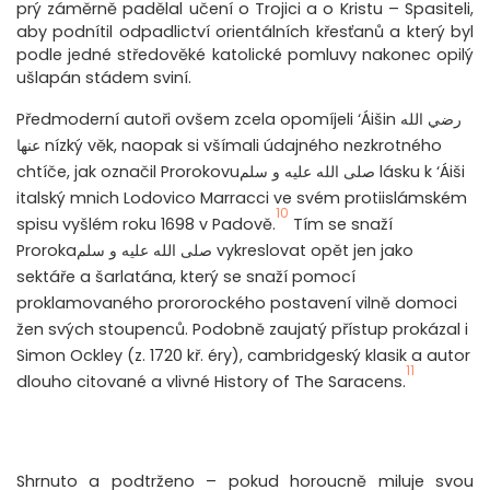
prý záměrně padělal učení o Trojici a o Kristu – Spasiteli,
aby podnítil odpadlictví orientálních křesťanů a který byl
podle jedné středověké katolické pomluvy nakonec opilý
ušlapán stádem sviní.
Předmoderní autoři ovšem zcela opomíjeli ‘Áišin رضي الله
عنها nízký věk, naopak si všímali údajného nezkrotného
chtíče, jak označil Prorokovuصلى الله عليه و سلم lásku k ‘Áiši
italský mnich Lodovico Marracci ve svém protiislámském
10
spisu vyšlém roku 1698 v Padově.
Tím se snaží
Prorokaصلى الله عليه و سلم vykreslovat opět jen jako
sektáře a šarlatána, který se snaží pomocí
proklamovaného prororockého postavení vilně domoci
žen svých stoupenců. Podobně zaujatý přístup prokázal i
Simon Ockley (z. 1720 kř. éry), cambridgeský klasik a autor
11
dlouho citované a vlivné History of The Saracens.
Shrnuto a podtrženo – pokud horoucně miluje svou