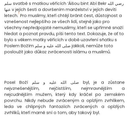
سلم svatbě s matkou věřících ‘Áišou bint Abí Bekr رضي الله
عنها v jejích šesti a dovršením manželství v jejích devíti
1
letech.
Pro muslimy, kteří chtějí bránit čest, důstojnost a
vznešenost nejlepšího ze všech lidí, stejně jako pro
všechny nepředpojaté nemuslimy, kteří se upřímně snaží
hledat a poznat pravdu, píši tento text. Dokazuje, že ať to
bylo s věkem matky věřících v době uzavření sňatku s
Poslem Božím صلى الله عليه و سلم jakkoli, nemůže toto
posloužit jako důkaz zvrácenosti islámu a muslimů.
Posel Boží صلى الله عليه و سلم byl, je a zůstane
nejvznešenějším, nejčistším, nejmravnějším a
nejcudnějším mužem, který kdy kráčel po zemském
povrchu. Nikdy nebude zvráceným a oplzlým zvrhlíkem,
leda ve chlípných fantaziích zvrácených a oplzlých
zvrhlíků, kteří marně sní o tom, aby takový byl.