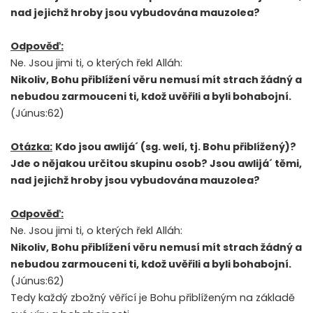
nad jejichž hroby jsou vybudována mauzolea?
Odpověď:
Ne. Jsou jimi ti, o kterých řekl Alláh:
Nikoliv, Bohu přiblížení věru nemusí mít strach žádný a
nebudou zarmouceni ti, kdož uvěřili a byli bohabojní.
(Júnus:62)
Otázka:
Kdo jsou awlijá´ (sg. welí, tj. Bohu přiblížený)?
Jde o nějakou určitou skupinu osob? Jsou awlijá´ těmi,
nad jejichž hroby jsou vybudována mauzolea?
Odpověď:
Ne. Jsou jimi ti, o kterých řekl Alláh:
Nikoliv, Bohu přiblížení věru nemusí mít strach žádný a
nebudou zarmouceni ti, kdož uvěřili a byli bohabojní.
(Júnus:62)
Tedy každý zbožný věřící je Bohu přiblíženým na základě