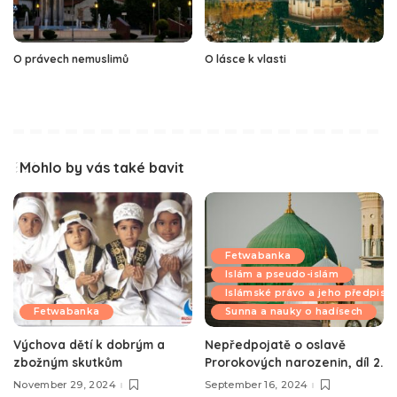
O právech nemuslimů
O lásce k vlasti
Mohlo by vás také bavit
Fetwabanka
Islám a pseudo-islám
Islámské právo a jeho předpisy
Fetwabanka
Sunna a nauky o hadísech
Výchova dětí k dobrým a
Nepředpojatě o oslavě
zbožným skutkům
Prorokových narozenin, díl 2.
November 29, 2024
September 16, 2024