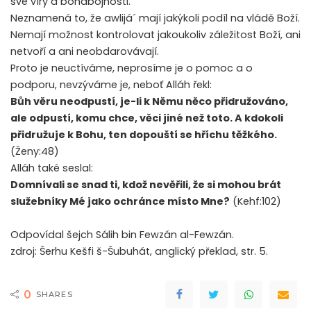
své víry a bohabojnosti.
Neznamená to, že awlijá´ mají jakýkoli podíl na vládě Boží.
Nemají možnost kontrolovat jakoukoliv záležitost Boží, ani
netvoří a ani neobdarovávají.
Proto je neuctíváme, neprosíme je o pomoc a o
podporu, nevzýváme je, neboť Alláh řekl:
Bůh věru neodpustí, je-li k Němu něco přidružováno,
ale odpustí, komu chce, věci jiné než toto. A kdokoli
přidružuje k Bohu, ten dopouští se hříchu těžkého.
(Ženy:48)
Alláh také seslal:
Domnívali se snad ti, kdož nevěřili, že si mohou brát
služebníky Mé jako ochránce místo Mne?
(Kehf:102)
Odpovídal šejch Sálih bin Fewzán al-Fewzán.
zdroj: Šerhu Kešfi š-Šubuhát, anglický překlad, str. 5.
0
SHARES