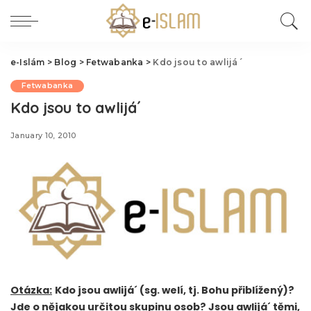
e-Islám
>
Blog
>
Fetwabanka
>
Kdo jsou to awlijá´
Fetwabanka
Kdo jsou to awlijá´
January 10, 2010
Otázka:
Kdo jsou awlijá´ (sg. welí, tj. Bohu přiblížený)?
Jde o nějakou určitou skupinu osob? Jsou awlijá´ těmi,