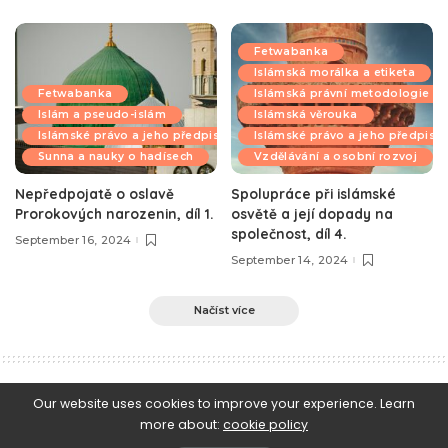
Fetwabanka
Islámská morálka a etiketa
Fetwabanka
Islámská právní metodologie
Islám a pseudo-islám
Islámská věrouka
Islámské právo a jeho předpisy
Islámské právo a jeho předpisy
Sunna a nauky o hadísech
Vzdělávání a osobní rozvoj
Nepředpojatě o oslavě
Spolupráce při islámské
Prorokových narozenin, díl 1.
osvětě a její dopady na
společnost, díl 4.
September 16, 2024
September 14, 2024
Načíst více
e-Islám
>
Blog
>
Islámská věrouka
>
Víra v Boha nestačí, aby byl člověk muslimem
Our website uses cookies to improve your experience. Learn
more about:
cookie policy
Islámská věrouka