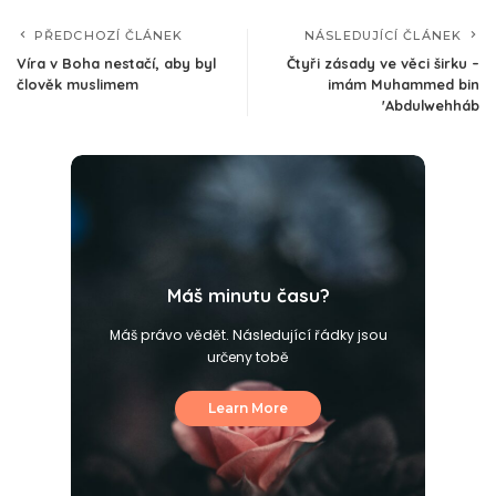
PŘEDCHOZÍ ČLÁNEK
NÁSLEDUJÍCÍ ČLÁNEK
Víra v Boha nestačí, aby byl
Čtyři zásady ve věci širku –
člověk muslimem
imám Muhammed bin
'Abdulwehháb
Máš minutu času?
Máš právo vědět. Následující řádky jsou
určeny tobě
Learn More