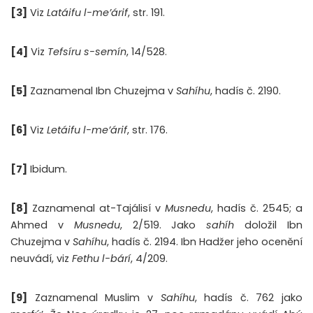
[3]
Viz
Latáifu l-me’árif
, str. 191.
[4]
Viz
Tefsíru s-semín
, 14/528.
[5]
Zaznamenal Ibn Chuzejma v
Sahíhu
, hadís č. 2190.
[6]
Viz
Letáifu l-me’árif
, str. 176.
[7]
Ibidum.
[8]
Zaznamenal at-Tajálisí v
Musnedu
, hadís č. 2545; a
Ahmed v
Musnedu
, 2/519. Jako
sahíh
doložil Ibn
Chuzejma v
Sahíhu
, hadís č. 2194. Ibn Hadžer jeho ocenění
neuvádí, viz
Fethu l-bárí
, 4/209.
[9]
Zaznamenal Muslim v
Sahíhu
, hadís č. 762 jako