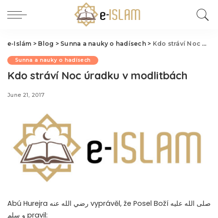
e-Islám
>
Blog
>
Sunna a nauky o hadísech
>
Kdo stráví Noc úradku v modlitbách
Sunna a nauky o hadísech
Kdo stráví Noc úradku v modlitbách
June 21, 2017
Abú Hurejra رضي الله عنه vyprávěl, že Posel Boží صلى الله عليه
و سلم pravil: