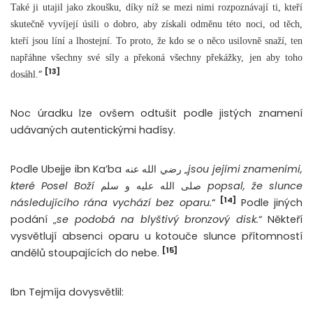
Také ji utajil jako zkoušku, díky níž se mezi nimi rozpoznávají ti, kteří
skutečně vyvíjejí úsili o dobro, aby získali odměnu této noci, od těch,
kteří jsou líní a lhostejní. To proto, že kdo se o něco usilovně snaží, ten
napřáhne všechny své síly a překoná všechny překážky, jen aby toho
[13]
“
dosáhl.
Noc úradku lze ovšem odtušit podle jistých znamení
udávaných autentickými hadísy.
Podle Ubejje ibn Ka’ba رضي الله عنه „
jsou jejími znameními,
které Posel Boží
صلى الله عليه و سلم
popsal, že slunce
[14]
následujícího rána vychází bez oparu.
“
Podle jiných
podání „
se podobá na blyštivý bronzový disk.
“ Někteří
vysvětlují absenci oparu u kotouče slunce přítomností
[15]
andělů stoupajících do nebe.
Ibn Tejmíja dovysvětlil: