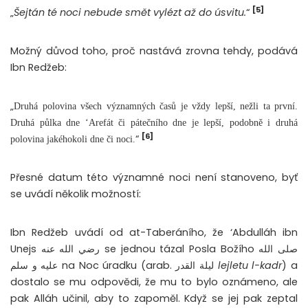
[5]
„
Šejtán té noci nebude smět vylézt až do úsvitu.
“
Možný důvod toho, proč nastává zrovna tehdy, podává
Ibn Redžeb:
„
Druhá polovina všech významných časů je vždy lepší, nežli ta první.
Druhá půlka dne ‘Arefát či pátečního dne je lepší, podobně i druhá
[6]
“
polovina jakéhokoli dne či noci.
Přesné datum této významné noci není stanoveno, byť
se uvádí několik možností:
Ibn Redžeb uvádí od at-Taberáního, že ‘Abdulláh ibn
Unejs رضي الله عنه se jednou tázal Posla Božího صلى الله
عليه و سلم na Noc úradku (arab. ليلة القدر
lejletu l-kadr
) a
dostalo se mu odpovědi, že mu to bylo oznámeno, ale
pak Alláh učinil, aby to zapoměl. Když se jej pak zeptal