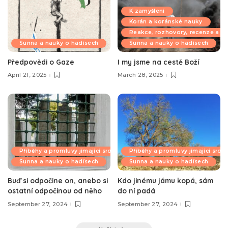
K zamyšlení
Korán a koránské nauky
Reakce, rozhovory, recenze a k
Sunna a nauky o hadísech
Sunna a nauky o hadísech
Předpovědi o Gaze
I my jsme na cestě Boží
April 21, 2025
March 28, 2025
Příběhy a promluvy jímající srdce
Příběhy a promluvy jímající srdc
Sunna a nauky o hadísech
Sunna a nauky o hadísech
Buď si odpočine on, anebo si
Kdo jinému jámu kopá, sám
ostatní odpočinou od něho
do ní padá
September 27, 2024
September 27, 2024