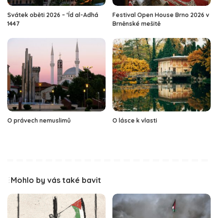
Svátek oběti 2026 – ‘Íd al-Adhá
Festival Open House Brno 2026 v
1447
Brněnské mešitě
O právech nemuslimů
O lásce k vlasti
Mohlo by vás také bavit