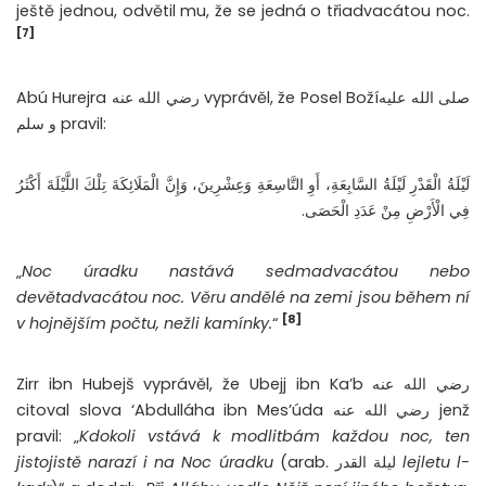
ještě jednou, odvětil mu, že se jedná o třiadvacátou noc.
[7]
Abú Hurejra رضي الله عنه vyprávěl, že Posel Božíصلى الله عليه
و سلم pravil:
لَيْلَةُ الْقَدْرِ لَيْلَةُ السَّابِعَةِ، أَوِ التَّاسِعَةِ وَعِشْرِينَ، وَإِنَّ الْمَلَائِكَةَ تِلْكَ اللَّيْلَةَ أَكْثَرُ
فِي الْأَرْضِ مِنْ عَدَدِ الْحَصَى.
„
Noc úradku nastává sedmadvacátou nebo
devětadvacátou noc. Věru andělé na zemi jsou během ní
[8]
v hojnějším počtu, nežli kamínky.
“
Zirr ibn Hubejš vyprávěl, že Ubejj ibn Ka’b رضي الله عنه
citoval slova ‘Abdulláha ibn Mes’úda رضي الله عنه jenž
pravil: „
Kdokoli vstává k modlitbám každou noc, ten
jistojistě narazí i na Noc úradku
(arab. ليلة القدر
lejletu l-