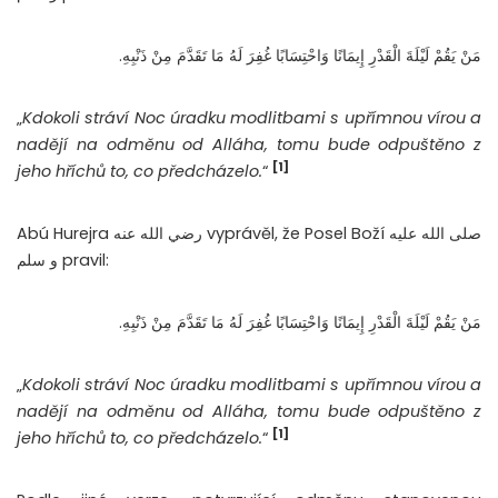
مَنْ يَقُمْ لَيْلَةَ الْقَدْرِ إِيمَانًا وَاحْتِسَابًا غُفِرَ لَهُ مَا تَقَدَّمَ مِنْ ذَنْبِهِ.
„
Kdokoli stráví Noc úradku modlitbami s upřímnou vírou a
nadějí na odměnu od Alláha, tomu bude odpuštěno z
[1]
jeho hříchů to, co předcházelo.
“
Abú Hurejra رضي الله عنه vyprávěl, že Posel Boží صلى الله عليه
و سلم pravil:
مَنْ يَقُمْ لَيْلَةَ الْقَدْرِ إِيمَانًا وَاحْتِسَابًا غُفِرَ لَهُ مَا تَقَدَّمَ مِنْ ذَنْبِهِ.
„
Kdokoli stráví Noc úradku modlitbami s upřímnou vírou a
nadějí na odměnu od Alláha, tomu bude odpuštěno z
[1]
jeho hříchů to, co předcházelo.
“