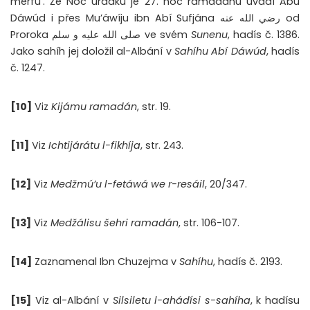
merfú’. Že Noc úradku je 27. noc ramadánu uvádí Abú
Dáwúd i přes Mu’áwíju ibn Abí Sufjána رضي الله عنه od
Proroka صلى الله عليه و سلم ve svém
Sunenu
, hadís č. 1386.
Jako sahíh jej doložil al-Albání v
Sahíhu Abí Dáwúd
, hadís
č. 1247.
[10]
Viz
Kijámu ramadán
, str. 19.
[11]
Viz
Ichtijárátu l-fikhíja
, str. 243.
[12]
Viz
Medžmú’u l-fetáwá we r-resáil
, 20/347.
[13]
Viz
Medžálisu šehri ramadán
, str. 106-107.
[14]
Zaznamenal Ibn Chuzejma v
Sahíhu
, hadís č. 2193.
[15]
Viz al-Albání v
Silsiletu l-ahádísi s-sahíha
, k hadísu