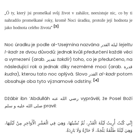
„
Ó ty, který jsi promeškal svůj život v zahálce, neexistuje nic, co by ti
nahradilo promeškané roky, kromě Noci úradku, protože její hodnota je
[3]
“
jako hodnota celého života
Noc úradku je podle al-‘Usejmína nazvána ليلة القدر
lejeltu
l-kadr
ze dvou důvodů: jednak kvůli předurčení každé věci
a vymezení (arab. تقدير
takdír
) toho, co je předurčeno, na
následující rok a jednak díky nezměrné moci (arab. قدرة
kudra
), kterou tato noc oplývá. Slovo القدر
al-kadr
potom
[4]
obsahuje oba tyto významové odstíny.
Džábir ibn ‘Abdulláh رضي الله عنه vyprávěl, že Posel Boží
صلى الله عليه و سلم pravil:
إِنِّي كُنْتُ أُرِيتُ لَيْلَةَ الْقَدْرِ، ثُمَّ نُسِّيتُهَا، وَهِيَ فِي الْعَشْرِ الْأَوَاخِرِ مِنْ لَيْلَتِهَا،
وَهِيَ لَيْلَةٌ طَلْقَةٌ بَلْجَةٌ، لَا حَارَّةٌ وَلَا بَارِدَةٌ.