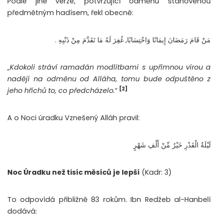
Podle jiné verze, potvrzující odměnu stanovenou
předmětným hadísem, řekl obecně:
مَنْ قَامَ رَمَضَانَ إِيمَانًا وَاحْتِسَابًا, غُفِرَ لَهُ مَا تَقَدَّمَ مِنْ ذَنْبِهِ .
„
Kdokoli stráví ramadán modlitbami s upřímnou vírou a
nadějí na odměnu od Alláha, tomu bude odpuštěno z
[2]
jeho hříchů to, co předcházelo.
“
A o Noci úradku Vznešený Alláh pravil:
لَيْلَةُ الْقَدْرِ خَيْرٌ مِّنْ أَلْفِ شَهْرٍ
Noc Úradku než tisíc měsíců je lepší
(Kadr: 3)
To odpovídá přibližně 83 rokům. Ibn Redžeb al-Hanbelí
dodává: