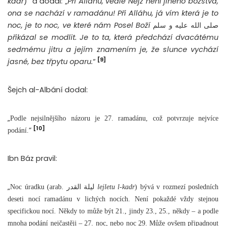
kadr
)“ a dodal: „
Při Alláhu, vedle Nějž není jiného božstva,
ona se nachází v ramadánu! Při Alláhu, já vím která je to
noc, je to noc, ve které nám Posel Boží
صلى الله عليه و سلم
přikázal se modlit. Je to ta, která předchází dvacátému
sedmému jitru a jejím znamením je, že slunce vychází
[9]
jasné, bez třpytu oparu.
“
Šejch al-Albání dodal:
„
Podle nejsilnějšího názoru je 27. ramadánu, což potvrzuje nejvíce
[10]
“
podání.
Ibn Báz pravil:
„
Noc úradku (arab. ليلة القدر
lejletu l-kadr
) bývá v rozmezí posledních
deseti nocí ramadánu v lichých nocích. Není pokaždé vždy stejnou
specifickou nocí. Někdy to může být 21., jindy 23., 25., někdy – a podle
mnoha podání nejčastěji – 27. noc, nebo noc 29. Může ovšem připadnout