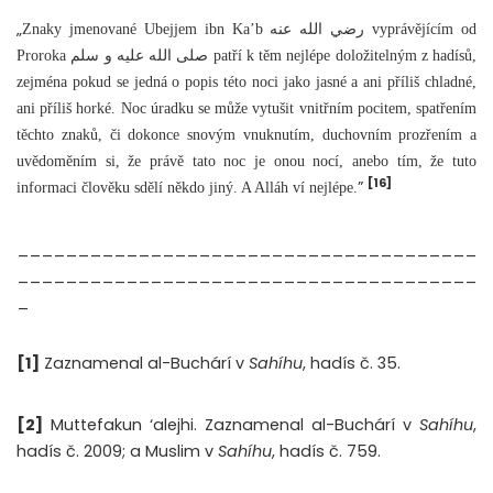
„
Znaky jmenované Ubejjem ibn Ka’b رضي الله عنه vyprávějícím od
Proroka صلى الله عليه و سلم patří k těm nejlépe doložitelným z hadísů,
zejména pokud se jedná o popis této noci jako jasné a ani příliš chladné,
ani příliš horké. Noc úradku se může vytušit vnitřním pocitem, spatřením
těchto znaků, či dokonce snovým vnuknutím, duchovním prozřením a
uvědoměním si, že právě tato noc je onou nocí, anebo tím, že tuto
[16]
”
informaci člověku sdělí někdo jiný. A Alláh ví nejlépe.
______________________________________
______________________________________
_
[1]
Zaznamenal al-Buchárí v
Sahíhu
, hadís č. 35.
[2]
Muttefakun ‘alejhi. Zaznamenal al-Buchárí v
Sahíhu
,
hadís č. 2009; a Muslim v
Sahíhu
, hadís č. 759.