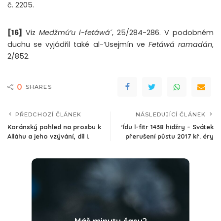
č. 2205.
[16]
Viz
Medžmú’u l-fetáwá´
, 25/284-286. V podobném
duchu se vyjádřil také al-‘Usejmín ve
Fetáwá ramadán
,
2/852.
0
SHARES
PŘEDCHOZÍ ČLÁNEK
NÁSLEDUJÍCÍ ČLÁNEK
Koránský pohled na prosbu k
'Ídu l-fitr 1438 hidžry – Svátek
Alláhu a jeho vzývání, díl I.
přerušení půstu 2017 kř. éry
Máš minutu času?