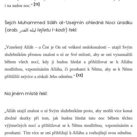
[11]
“
i na sudou noc.
Šejch Muhammed Sálih al-‘Usejmín ohledně Noci úradku
(arab. ليلة القدر
lejletu l-kadr
) řekl:
„
Vznešený Alláh – a Čist je On od veškeré nedokonalosti – utajil Svým
služebníkům přesnou znalost o ní ze Své milosti, aby se oni vynasnažili
během všech nocí, kdy ji budou hledat a přibližovat se k Alláhu
modlitbou, vzpomínáním Alláha, či prosbami k Němu, aby se k Němu
[12]
“
přiblížili nejvíce a získali Jeho odměnu.
Na jiném místě řekl:
„
Alláh utajil znalost o ní Svým služebníkům proto, aby mohli více konat
zbožné skutky při tom, jak budou hledat tuto noc během těchto
výjimečných nocí a přibližovat se k Němu modlitbou, vzpomínáním a
prosbami. Tím více se oni přibližují k Alláhu a rozhojňují svou odměnu.