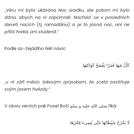
„
Věru mi byla ukázána Noc úradku, ale potom mi bylo
dáno, abych na ni zapomněl. Nachází se v posledních
deseti nocích
(tj. ramadánu)
a je to jasná noc, ani ne
příliš horká, ani studená.
“
Podle az-Zejádího řekl navíc:
كَأَنَّ فِيهَا قَمَرًا يَفْضَحُ كَوَاكِبَهَا.
„
v ní září měsíc takovým způsobem, že zcela zastiňuje
svým jasem hvězdy.
“
V obou verzích pak Posel Boží صلى الله عليه و سلم říká:
لَا يَخْرُجُ شَيْطَانُهَا حَتَّى يُضِيءَ فَجْرُهَا.