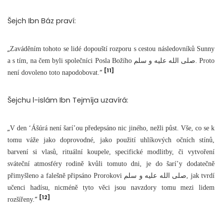
Šejch Ibn Báz praví:
„
Zaváděním tohoto se lidé dopouští rozporu s cestou následovníků Sunny
a s tím, na čem byli společníci Posla Božího صلى الله عليه و سلم. Proto
[11]
“
není dovoleno toto napodobovat.
Šejchu l-islám Ibn Tejmíja uzavírá:
„
V den ‘Ášúrá není šarí’ou předepsáno nic jiného, nežli půst. Vše, co se k
tomu váže jako doprovodné, jako použití uhlíkových očních stínů,
barvení si vlasů, rituální koupele, specifické modlitby, či vytvoření
sváteční atmosféry rodině kvůli tomuto dni, je do šarí’y dodatečně
přimyšleno a falešně připsáno Prorokovi صلى الله عليه و سلم, jak tvrdí
učenci hadísu, nicméně tyto věci jsou navzdory tomu mezi lidem
[12]
“
rozšířeny.