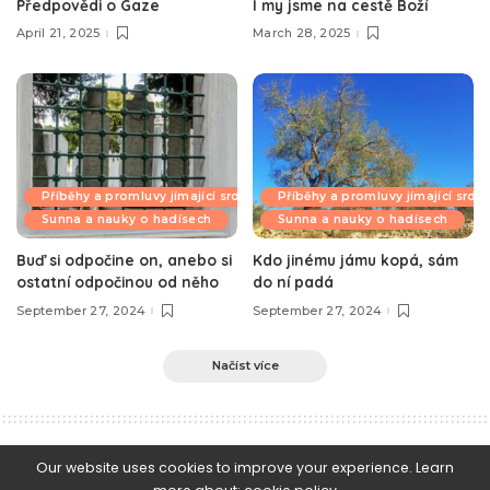
Předpovědi o Gaze
I my jsme na cestě Boží
April 21, 2025
March 28, 2025
Příběhy a promluvy jímající srdce
Příběhy a promluvy jímající srdc
Sunna a nauky o hadísech
Sunna a nauky o hadísech
Buď si odpočine on, anebo si
Kdo jinému jámu kopá, sám
ostatní odpočinou od něho
do ní padá
September 27, 2024
September 27, 2024
Načíst více
e-Islám
>
Blog
>
Aktuality
>
Půst v den 'Ášúrá, 10. Muharrem 1439 hidžry /30. září 2017 kř. éry
Our website uses cookies to improve your experience. Learn