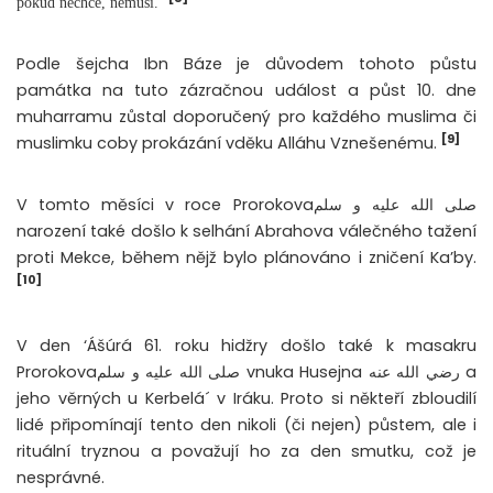
“
pokud nechce, nemusí.
Podle šejcha Ibn Báze je důvodem tohoto půstu
památka na tuto zázračnou událost a půst 10. dne
muharramu zůstal doporučený pro každého muslima či
[9]
muslimku coby prokázání vděku Alláhu Vznešenému.
V tomto měsíci v roce Prorokovaصلى الله عليه و سلم
narození také došlo k selhání Abrahova válečného tažení
proti Mekce, během nějž bylo plánováno i zničení Ka’by.
[10]
V den ‘Ášúrá 61. roku hidžry došlo také k masakru
Prorokovaصلى الله عليه و سلم vnuka Husejna رضي الله عنه a
jeho věrných u Kerbelá´ v Iráku. Proto si někteří zbloudilí
lidé připomínají tento den nikoli (či nejen) půstem, ale i
rituální tryznou a považují ho za den smutku, což je
nesprávné.