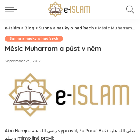
e-Islám
>
Blog
>
Sunna a nauky o hadísech
>
Měsíc Muharram a půst v něm
Sunna a nauky o hadísech
Měsíc Muharram a půst v něm
September 29, 2017
Abú Hurejra رضي الله عنه vyprávěl, že Posel Boží صلى الله عليه
و سلم mimo jiné pravil: