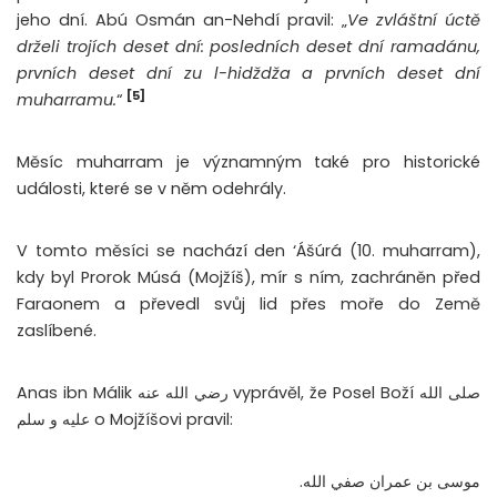
jeho dní. Abú Osmán an-Nehdí pravil: „
Ve zvláštní úctě
drželi trojích deset dní: posledních deset dní ramadánu,
prvních deset dní zu l-hidždža a prvních deset dní
[5]
muharramu.
“
Měsíc muharram je významným také pro historické
události, které se v něm odehrály.
V tomto měsíci se nachází den ‘Ášúrá (10. muharram),
kdy byl Prorok Músá (Mojžíš), mír s ním, zachráněn před
Faraonem a převedl svůj lid přes moře do Země
zaslíbené.
Anas ibn Málik رضي الله عنه vyprávěl, že Posel Boží صلى الله
عليه و سلم o Mojžíšovi pravil:
موسى بن عمران صفي الله.