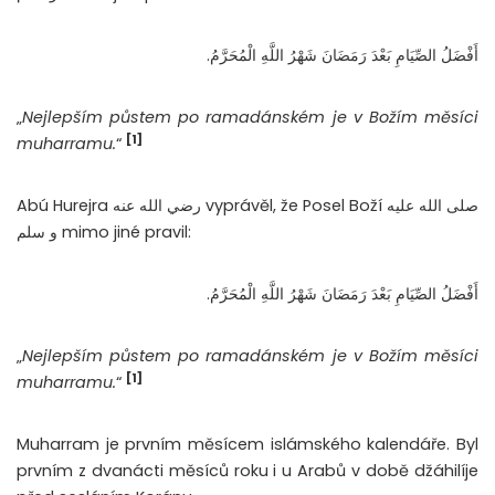
أَفْضَلُ الصِّيَامِ بَعْدَ رَمَضَانَ شَهْرُ اللَّهِ الْمُحَرَّمُ.
„
Nejlepším půstem po ramadánském je v Božím měsíci
[1]
muharramu.
“
Abú Hurejra رضي الله عنه vyprávěl, že Posel Boží صلى الله عليه
و سلم mimo jiné pravil:
أَفْضَلُ الصِّيَامِ بَعْدَ رَمَضَانَ شَهْرُ اللَّهِ الْمُحَرَّمُ.
„
Nejlepším půstem po ramadánském je v Božím měsíci
[1]
muharramu.
“
Muharram je prvním měsícem islámského kalendáře. Byl
prvním z dvanácti měsíců roku i u Arabů v době džáhilíje