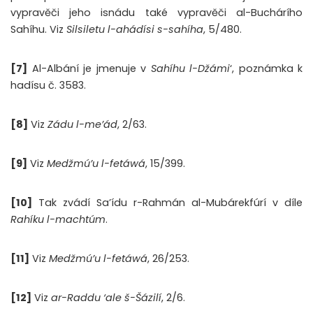
vypravěči jeho isnádu také vypravěči al-Buchárího
Sahíhu. Viz
Silsiletu l-ahádísi s-sahíha
, 5/480.
[7]
Al-Albání je jmenuje v
Sahíhu l-Džámi
‘, poznámka k
hadísu č. 3583.
[8]
Viz
Zádu l-me’ád
, 2/63.
[9]
Viz
Medžmú’u l-fetáwá
, 15/399.
[10]
Tak zvádí Sa’ídu r-Rahmán al-Mubárekfúrí v díle
Rahíku l-machtúm
.
[11]
Viz
Medžmú’u l-fetáwá
, 26/253.
[12]
Viz
ar-Raddu ‘ale š-Šázilí
, 2/6.