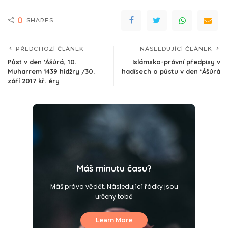
0
SHARES
PŘEDCHOZÍ ČLÁNEK
NÁSLEDUJÍCÍ ČLÁNEK
Půst v den 'Ášúrá, 10.
Islámsko-právní předpisy v
Muharrem 1439 hidžry /30.
hadísech o půstu v den ‘Ášúrá
září 2017 kř. éry
Máš minutu času?
Máš právo vědět. Následující řádky jsou
určeny tobě
Learn More