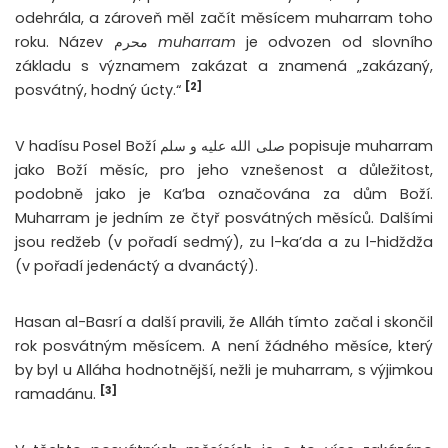
odehrála, a zároveň měl začít měsícem muharram toho
roku. Název محرم
muharram
je odvozen od slovního
základu s významem zakázat a znamená „zakázaný,
[2]
posvátný, hodný úcty.“
V hadísu Posel Boží صلى الله عليه و سلم popisuje muharram
jako Boží měsíc, pro jeho vznešenost a důležitost,
podobně jako je Ka’ba označována za dům Boží.
Muharram je jedním ze čtyř posvátných měsíců. Dalšími
jsou redžeb (v pořadí sedmý), zu l-ka’da a zu l-hidždža
(v pořadí jedenáctý a dvanáctý).
Hasan al-Basrí a další pravili, že Alláh tímto začal i skončil
rok posvátným měsícem. A není žádného měsíce, který
by byl u Alláha hodnotnější, nežli je muharram, s výjimkou
[3]
ramadánu.