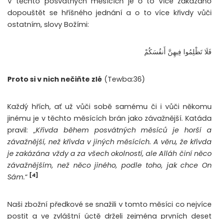
V těchto posvátných měsících je o to více zakázáno
dopouštět se hříšného jednání a o to více křivdy vůči
ostatním, slovy Božími:
فَلَا تَظْلِمُوا فِيهِنَّ أَنفُسَكُمْ
Proto si v nich nečiňte zlé
(Tewba:36)
Každý hřích, ať už vůči sobě samému či i vůči někomu
jinému je v těchto měsících brán jako závažnější. Katáda
pravil: „
Křivda během posvátných měsíců je horší a
závažnější, než křivda v jiných měsících. A věru, že křivda
je zakázána vždy a za všech okolností, ale Alláh činí něco
závažnějším, než něco jiného, podle toho, jak chce On
[4]
Sám.
“
Naši zbožní předkové se snažili v tomto měsíci co nejvíce
postit a ve zvláštní úctě drželi zejména prvních deset