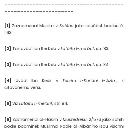
______________________________________
______________________
[
1]
Zaznamenal Muslim v
Sahíhu
jako součást hadísu č.
1163.
[2]
Tak uvádí Ibn Redžeb v
Latáifu l-me’árif
, str. 83.
[3]
Tak uvádí Ibn Redžeb v
Latáifu l-me’árif
, str. 34.
[4]
Uvádí Ibn Kesír v
Tefsíru l-Kur´áni l-‘Azím
, k
citovanému verši.
[5]
Viz
Latáifu l-me’árif
, str. 84.
[6]
Zaznamenal al-Hákim v
Mustedreku
, 2/576 jako sahíh
podle podmínek Muslima. Podle al-Albáního jsou všichni