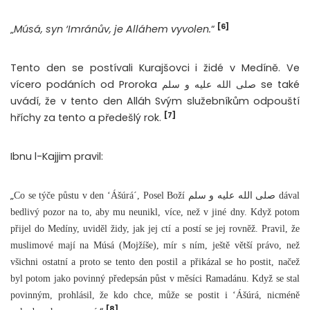
[6]
„
Músá, syn ‘Imránův, je Alláhem vyvolen.
“
Tento den se postívali Kurajšovci i židé v Medíně. Ve
vícero podáních od Proroka صلى الله عليه و سلم se také
uvádí, že v tento den Alláh Svým služebníkům odpouští
[7]
hříchy za tento a předešlý rok.
Ibnu l-Kajjim pravil:
„
Co se týče půstu v den ‘Ášúrá´, Posel Boží صلى الله عليه و سلم dával
bedlivý pozor na to, aby mu neunikl, více, než v jiné dny. Když potom
přijel do Medíny, uviděl židy, jak jej ctí a postí se jej rovněž. Pravil, že
muslimové mají na Músá (Mojžíše), mír s ním, ještě větší právo, než
všichni ostatní a proto se tento den postil a přikázal se ho postit, načež
byl potom jako povinný předepsán půst v měsíci Ramadánu. Když se stal
povinným, prohlásil, že kdo chce, může se postit i ‘Ášúrá, nicméně
[8]