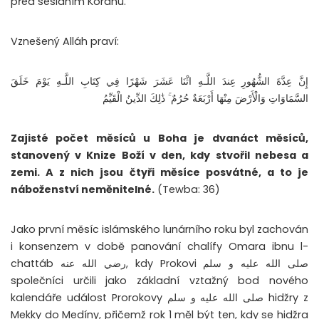
před sesláním Koránu.
Vznešený Alláh praví:
إِنَّ عِدَّةَ الشُّهُورِ عِندَ اللَّـهِ اثْنَا عَشَرَ شَهْرًا فِي كِتَابِ اللَّـهِ يَوْمَ خَلَقَ
السَّمَاوَاتِ وَالْأَرْضَ مِنْهَا أَرْبَعَةٌ حُرُمٌ ۚ ذَٰلِكَ الدِّينُ الْقَيِّمُ
Zajisté počet měsíců u Boha je dvanáct měsíců,
stanovený v Knize Boží v den, kdy stvořil nebesa a
zemi. A z nich jsou čtyři měsíce posvátné, a to je
náboženství neměnitelné.
(Tewba: 36)
Jako první měsíc islámského lunárního roku byl zachován
i konsenzem v době panování chalífy Omara ibnu l-
chattáb رضي الله عنه, kdy Prokovi صلى الله عليه و سلم
společníci určili jako základní vztažný bod nového
kalendáře událost Prorokovy صلى الله عليه و سلم hidžry z
Mekky do Medíny, přičemž rok 1 měl být ten, kdy se hidžra