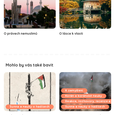
O právech nemuslimů
O lásce k vlasti
Mohlo by vás také bavit
K zamyšlení
Korán a koránské nauky
Reakce, rozhovory, recenze a k
Sunna a nauky o hadísech
Sunna a nauky o hadísech