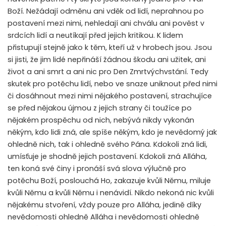
Boží. Nežádají odměnu ani vděk od lidí, neprahnou po
postavení mezi nimi, nehledají ani chválu ani pověst v
srdcích lidí a neutíkají před jejich kritikou. K lidem
přistupují stejně jako k těm, kteří už v hrobech jsou. Jsou
si jisti, že jim lidé nepřináší žádnou škodu ani užitek, ani
život a ani smrt a ani nic pro Den Zmrtvýchvstání. Tedy
skutek pro potěchu lidí, nebo ve snaze uniknout před nimi
či dosáhnout mezi nimi nějakého postavení, strachujíce
se před nějakou újmou z jejich strany či toužíce po
nějakém prospěchu od nich, nebývá nikdy vykonán
někým, kdo lidi zná, ale spíše někým, kdo je nevědomý jak
ohledně nich, tak i ohledně svého Pána. Kdokoli zná lidi,
umísťuje je shodně jejich postavení. Kdokoli zná Alláha,
ten koná své činy i pronáší svá slova výlučně pro
potěchu Boží, poslouchá Ho, zakazuje kvůli Němu, miluje
kvůli Němu a kvůli Němu i nenávidí. Nikdo nekoná nic kvůli
nějakému stvoření, vždy pouze pro Alláha, jedině díky
nevědomosti ohledně Alláha i nevědomosti ohledně