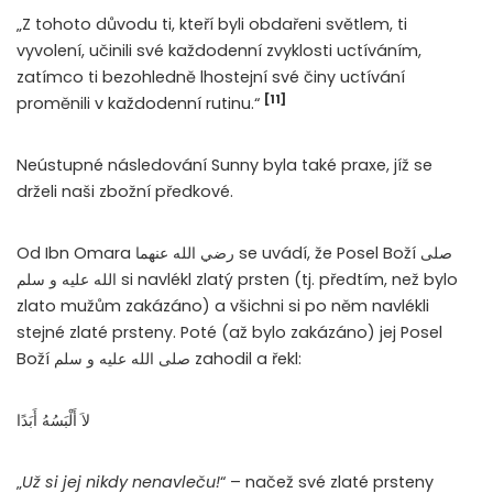
„Z tohoto důvodu ti, kteří byli obdařeni světlem, ti
vyvolení, učinili své každodenní zvyklosti uctíváním,
zatímco ti bezohledně lhostejní své činy uctívání
[11]
proměnili v každodenní rutinu.“
Neústupné následování Sunny byla také praxe, jíž se
drželi naši zbožní předkové.
Od Ibn Omara رضي الله عنهما se uvádí, že Posel Boží صلى
الله عليه و سلم si navlékl zlatý prsten (tj. předtím, než bylo
zlato mužům zakázáno) a všichni si po něm navlékli
stejné zlaté prsteny. Poté (až bylo zakázáno) jej Posel
Boží صلى الله عليه و سلم zahodil a řekl:
‏ لاَ أَلْبَسُهُ أَبَدًا
„
Už si jej nikdy nenavleču!
“ – načež své zlaté prsteny