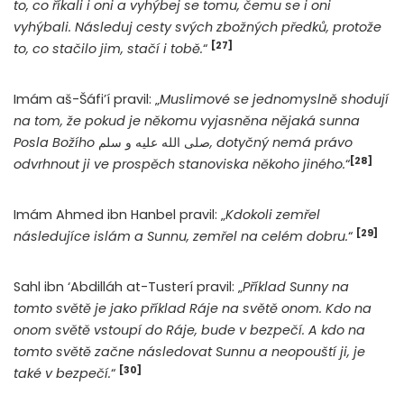
to, co říkali i oni a vyhýbej se tomu, čemu se i oni
vyhýbali. Následuj cesty svých zbožných předků, protože
[27]
to, co stačilo jim, stačí i tobě.
“
Imám aš-Šáfi’í pravil: „
Muslimové se jednomyslně shodují
na tom, že pokud je někomu vyjasněna nějaká sunna
Posla Božího
صلى الله عليه و سلم
, dotyčný nemá právo
[28]
odvrhnout ji ve prospěch stanoviska někoho jiného.
“
Imám Ahmed ibn Hanbel pravil: „
Kdokoli zemřel
[29]
následujíce islám a Sunnu, zemřel na celém dobru.
“
Sahl ibn ‘Abdilláh at-Tusterí pravil: „
Příklad Sunny na
tomto světě je jako příklad Ráje na světě onom. Kdo na
onom světě vstoupí do Ráje, bude v bezpečí. A kdo na
tomto světě začne následovat Sunnu a neopouští ji, je
[30]
také v bezpečí.
“