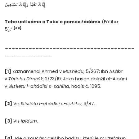
إِيَّاكَ نَعْبُدُ وَإِيَّاكَ نَسْتَعِينُ
Tebe uctíváme a Tebe o pomoc žádáme
(Fátiha:
[34]
5).“
______________________________________
______________
[1]
Zaznamenal Ahmed v
Musnedu
, 5/267; Ibn Asákír
v
Táríchu Dimešk
, 2/23/19; Jako hasan doložil al-Albání
v
Silsiletu l-ahádísi s-sahíha
, hadís č. 1095.
[
2]
Viz
Silsiletu l-ahádísi s-sahíha
, 3/87.
[3]
Viz
Ibidum
.
[
4]
Jde o součást delšího hadísu, který je
muttefakun