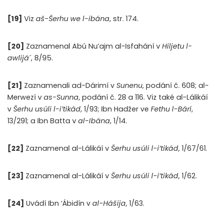
[19]
Viz
aš-Šerhu we l-ibána
, str. 174.
[20]
Zaznamenal Abú Nu’ajm al-Isfahání v
Hiljetu l-
awlijá´
, 8/95.
[21]
Zaznamenali ad-Dárimí v
Sunenu
, podání č. 608; al-
Merwezí v
as-Sunna
, podání č. 28 a 116. Viz také al-Lálikáí
v
Šerhu usúli l-i’tikád
, 1/93; Ibn Hadžer ve
Fethu l-Bárí
,
13/291; a Ibn Batta v
al-Ibána
, 1/14.
[22]
Zaznamenal al-Lálikáí v
Šerhu usúli l-i’tikád
, 1/67/61.
[23]
Zaznamenal al-Lálikáí v
Šerhu usúli l-i’tikád
, 1/62.
[24]
Uvádí Ibn ‘Ábidín v
al-Hášija
, 1/63.