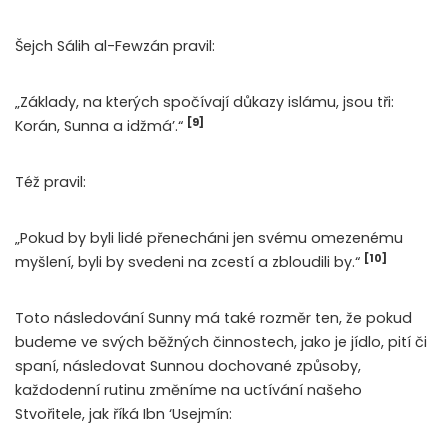
Šejch Sálih al-Fewzán pravil:
„Základy, na kterých spočívají důkazy islámu, jsou tři:
[9]
Korán, Sunna a idžmá’.“
Též pravil:
„Pokud by byli lidé přenecháni jen svému omezenému
[10]
myšlení, byli by svedeni na zcestí a zbloudili by.“
Toto následování Sunny má také rozměr ten, že pokud
budeme ve svých běžných činnostech, jako je jídlo, pití či
spaní, následovat Sunnou dochované způsoby,
každodenní rutinu změníme na uctívání našeho
Stvořitele, jak říká Ibn ‘Usejmín: