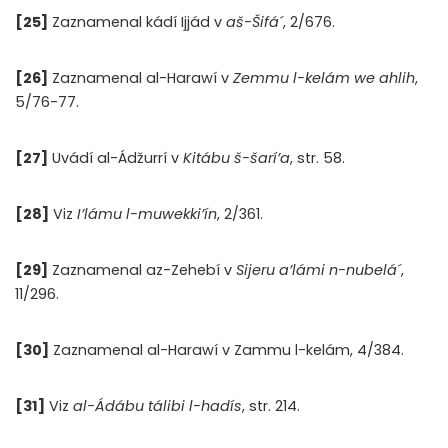
[25]
Zaznamenal kádí Ijjád v
aš-Šifá´
, 2/676.
[26]
Zaznamenal al-Harawí v
Zemmu l-kelám we ahlih
,
5/76-77.
[27]
Uvádí al-Ádžurrí v
Kitábu š-šarí’a
, str. 58.
[28]
Viz
I’lámu l-muwekki’ín
, 2/361.
[29]
Zaznamenal az-Zehebí v
Sijeru a’lámi n-nubelá´
,
11/296.
[30]
Zaznamenal al-Harawí v Zammu l-kelám, 4/384.
[
31]
Viz
al-Ádábu tálibi l-hadís
, str. 214.