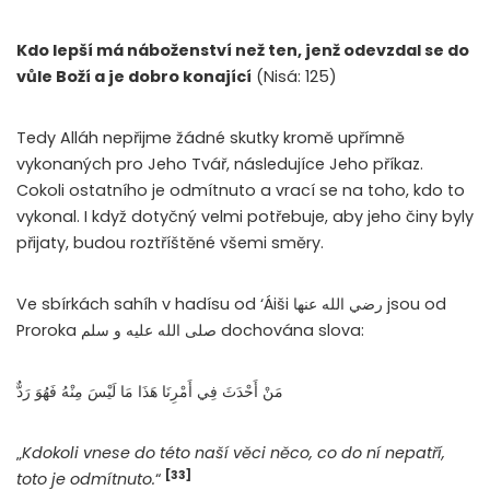
Kdo lepší má náboženství než ten, jenž odevzdal se do
vůle Boží a je dobro konající
(Nisá: 125)
Tedy Alláh nepřijme žádné skutky kromě upřímně
vykonaných pro Jeho Tvář, následujíce Jeho příkaz.
Cokoli ostatního je odmítnuto a vrací se na toho, kdo to
vykonal. I když dotyčný velmi potřebuje, aby jeho činy byly
přijaty, budou roztříštěné všemi směry.
Ve sbírkách sahíh v hadísu od ‘Áiši رضي الله عنها jsou od
Proroka صلى الله عليه و سلم dochována slova:
مَنْ أَحْدَثَ فِي أَمْرِنَا هَذَا مَا لَيْسَ مِنْهُ فَهُوَ رَدٌّ
„
Kdokoli vnese do této naší věci něco, co do ní nepatří,
[33]
toto je odmítnuto.
“