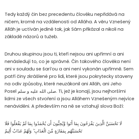
Tedy každý čin bez precedentu člověku nepřidává na
ničem, kromě na vzdálenosti od Alláha. A věru Vznešený
Alláh je uctíván jedině tak, jak Sám přikázal a nikoli na
základě názorů a tužeb.
Druhou skupinou jsou ti, kteří nejsou ani upřímní a ani
nenásledují to, co je správné. Čin takového člověka není
ani v souladu se šarí’ou a ani není vykonán upřímně. Sem
patří činy zkrášlené pro lidi, které jsou pokrytecky staveny
na odiv způsoby, které neuzákonil ani Alláh, ani Jeho
Posel صلى الله عليه و سلم. Ti, jež je konají, jsou nejhoršími
lidmi ze všech stvoření a jsou Alláhem Vznešeným nejvíce
nenáviděni. A především na ně se vztahují slova Boží:
لَا تَحْسَبَنَّ الَّذِينَ يَفْرَحُونَ بِمَا أَتَوا وَّيُحِبُّونَ أَن يُحْمَدُوا بِمَا لَمْ يَفْعَلُوا فَلَا
تَحْسَبَنَّهُم بِمَفَازَةٍ مِّنَ الْعَذَابِ ۖ وَلَهُمْ عَذَابٌ أَلِيمٌ