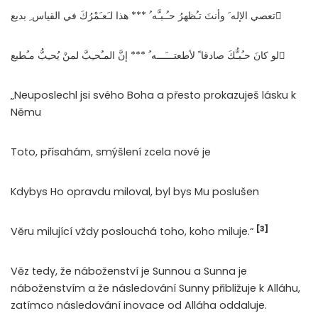
تعصي الإله َ وأنتَ تـُظهرُ حـُـبـَّه ُ *** هذا لـَعـَمْرُكَ في القياس ِ بديع ُ
لو كانَ حـُبـُّكَ صادقا ً لأطعتـــَـــه ُ *** إنَّ المـُحـِبَّ لمنْ يُحـِبُّ مـُطيع ُ
„Neuposlechl jsi svého Boha a přesto prokazuješ lásku k
Němu
Toto, přísahám, smýšlení zcela nové je
Kdybys Ho opravdu miloval, byl bys Mu poslušen
[3]
Věru milující vždy poslouchá toho, koho miluje.“
Věz tedy, že náboženství je Sunnou a Sunna je
náboženstvím a že následování Sunny přibližuje k Alláhu,
zatímco následování inovace od Alláha oddaluje.