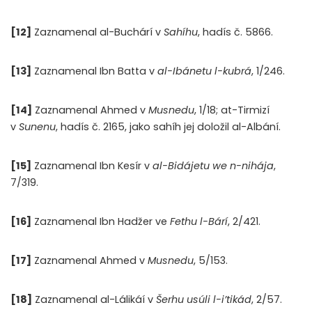
[
12]
Zaznamenal al-Buchárí v
Sahíhu
, hadís č. 5866.
[13]
Zaznamenal Ibn Batta v
al-Ibánetu l-kubrá
, 1/246.
[14]
Zaznamenal Ahmed v
Musnedu
, 1/18; at-Tirmizí
v
Sunenu
, hadís č. 2165, jako sahíh jej doložil al-Albání.
[15]
Zaznamenal Ibn Kesír v
al-Bidájetu we n-nihája
,
7/319.
[16]
Zaznamenal Ibn Hadžer ve
Fethu l-Bárí
, 2/421.
[17]
Zaznamenal Ahmed v
Musnedu
, 5/153.
[18]
Zaznamenal al-Lálikáí v
Šerhu usúli l-i’tikád
, 2/57.