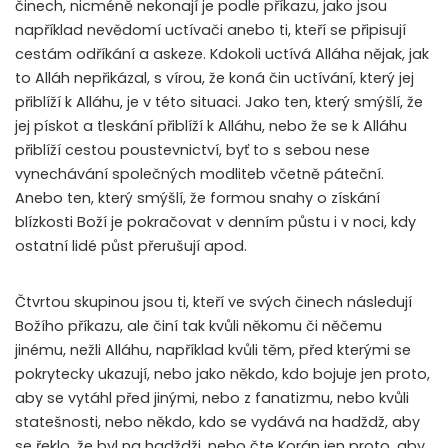
činech, nicméně nekonají je podle příkazu, jako jsou
například nevědomí uctívači anebo ti, kteří se připisují
cestám odříkání a askeze. Kdokoli uctívá Alláha nějak, jak
to Alláh nepřikázal, s vírou, že koná čin uctívání, který jej
přiblíží k Alláhu, je v této situaci. Jako ten, který smýšlí, že
jej pískot a tleskání přiblíží k Alláhu, nebo že se k Alláhu
přiblíží cestou poustevnictví, byť to s sebou nese
vynechávání společných modliteb včetně páteční.
Anebo ten, který smýšlí, že formou snahy o získání
blízkosti Boží je pokračovat v denním půstu i v noci, kdy
ostatní lidé půst přerušují apod.
Čtvrtou skupinou jsou ti, kteří ve svých činech následují
Božího příkazu, ale činí tak kvůli někomu či něčemu
jinému, nežli Alláhu, například kvůli těm, před kterými se
pokrytecky ukazují, nebo jako někdo, kdo bojuje jen proto,
aby se vytáhl před jinými, nebo z fanatizmu, nebo kvůli
statešnosti, nebo někdo, kdo se vydává na hadždž, aby
se řeklo, že byl na hadždži, nebo čte Korán jen proto, aby