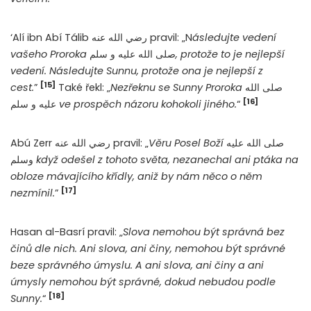
‘Alí ibn Abí Tálib رضي الله عنه pravil: „N
ásledujte vedení
vašeho Proroka
صلى الله عليه و سلم
, protože to je nejlepší
vedení. Následujte Sunnu, protože ona je nejlepší z
[15]
cest.
”
Také řekl: „
Nezřeknu se Sunny Proroka
صلى الله
[16]
عليه و سلم
ve prospěch názoru kohokoli jiného.
“
Abú Zerr رضي الله عنه pravil: „
Věru Posel Boží
صلى الله عليه
وسلم
když odešel z tohoto světa, nezanechal ani ptáka na
obloze mávajícího křídly, aniž by nám něco o něm
[17]
nezmínil.
”
Hasan al-Basrí pravil: „
Slova nemohou být správná bez
činů dle nich. Ani slova, ani činy, nemohou být správné
beze správného úmyslu. A ani slova, ani činy a ani
úmysly nemohou být správné, dokud nebudou podle
[18]
Sunny.
“