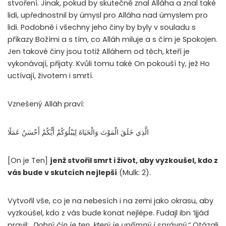
stvoření. Jinak, pokud by skutečně znal Alláha a znal také
lidi, upřednostnil by úmysl pro Alláha nad úmyslem pro
lidi. Podobně i všechny jeho činy by byly v souladu s
příkazy Božími a s tím, co Alláh miluje a s čím je Spokojen.
Jen takové činy jsou totiž Alláhem od těch, kteří je
vykonávají, přijaty. Kvůli tomu také On pokouší ty, jež Ho
uctívají, životem i smrtí.
Vznešený Alláh praví:
الَّذِي خَلَقَ الْمَوْتَ وَالْحَيَاةَ لِيَبْلُوَكُمْ أَيُّكُمْ أَحْسَنُ عَمَلًا
[On je Ten]
jenž stvořil smrt i život, aby vyzkoušel, kdo z
vás bude v skutcích nejlepší
(Mulk: 2).
Vytvořil vše, co je na nebesích i na zemi jako okrasu, aby
vyzkoušel, kdo z vás bude konat nejlépe. Fudajl ibn ‘Ijjád
pravil: „
Dobrý čin je ten, který je upřímný i správný.
“ Otázali