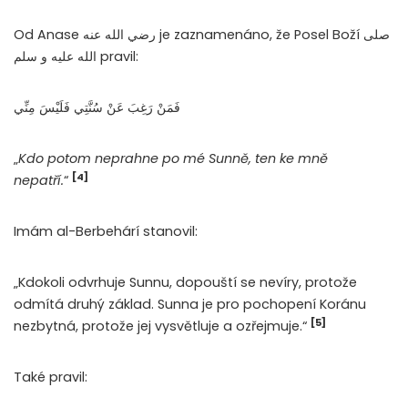
Od Anase رضي الله عنه je zaznamenáno, že Posel Boží صلى
الله عليه و سلم pravil:
فَمَنْ رَغِبَ عَنْ سُنَّتِي فَلَيْسَ مِنِّي
„
Kdo potom neprahne po mé Sunně, ten ke mně
[4]
nepatří.
“
Imám al-Berbehárí stanovil:
„Kdokoli odvrhuje Sunnu, dopouští se nevíry, protože
odmítá druhý základ. Sunna je pro pochopení Koránu
[5]
nezbytná, protože jej vysvětluje a ozřejmuje.“
Také pravil: