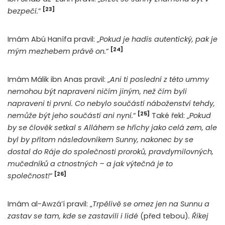
[23]
bezpečí.
”
Imám Abú Hanífa pravil: „
Pokud je hadís autentický, pak je
[24]
mým mezhebem právě on.
“
Imám Málik ibn Anas pravil: „
Ani ti poslední z této ummy
nemohou být napraveni ničím jiným, než čím byli
napraveni ti první. Co nebylo součástí náboženství tehdy,
[25]
nemůže být jeho součástí ani nyní.
“
Také řekl: „
Pokud
by se člověk setkal s Alláhem se hříchy jako celá zem, ale
byl by přitom následovníkem Sunny, nakonec by se
dostal do Ráje do společnosti proroků, pravdymilovných,
mučedníků a ctnostných – a jak výtečná je to
[26]
společnost!
“
Imám al-Awzá’í pravil: „
Trpělivě se omez jen na Sunnu a
zastav se tam, kde se zastavili i lidé
(před tebou)
. Říkej