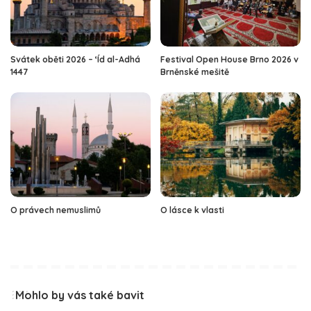
Svátek oběti 2026 – ‘Íd al-Adhá
Festival Open House Brno 2026 v
1447
Brněnské mešitě
O právech nemuslimů
O lásce k vlasti
Mohlo by vás také bavit