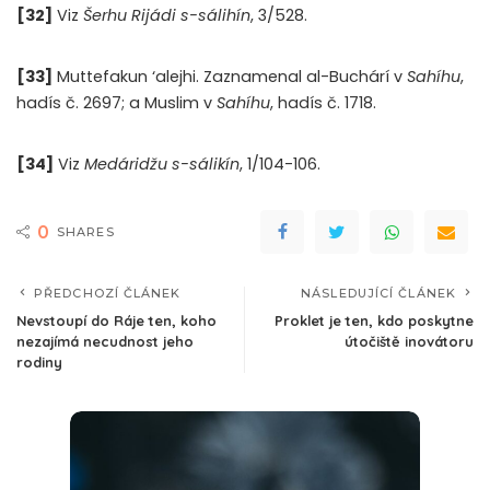
[32]
Viz
Šerhu Rijádi s-sálihín
, 3/528.
[33]
Muttefakun ‘alejhi. Zaznamenal al-Buchárí v
Sahíhu
,
hadís č. 2697; a Muslim v
Sahíhu
, hadís č. 1718.
[34]
Viz
Medáridžu s-sálikín
, 1/104-106.
0
SHARES
PŘEDCHOZÍ ČLÁNEK
NÁSLEDUJÍCÍ ČLÁNEK
Nevstoupí do Ráje ten, koho
Proklet je ten, kdo poskytne
nezajímá necudnost jeho
útočiště inovátoru
rodiny