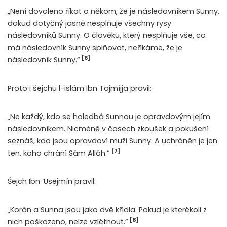
„Není dovoleno říkat o někom, že je následovníkem Sunny,
dokud dotyčný jasně nesplňuje všechny rysy
následovníků Sunny. O člověku, který nesplňuje vše, co
má následovník Sunny splňovat, neříkáme, že je
[6]
následovník Sunny.“
Proto i šejchu l-islám Ibn Tajmíjja pravil:
„Ne každý, kdo se holedbá Sunnou je opravdovým jejím
následovníkem. Nicméně v časech zkoušek a pokušení
seznáš, kdo jsou opravdoví muži Sunny. A uchráněn je jen
[7]
ten, koho chrání Sám Alláh.“
Šejch Ibn ‘Usejmín pravil:
„Korán a Sunna jsou jako dvě křídla. Pokud je kterékoli z
[8]
nich poškozeno, nelze vzlétnout.”