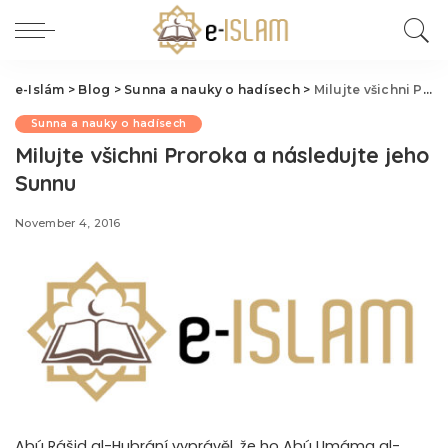
e-Islám
>
Blog
>
Sunna a nauky o hadísech
>
Milujte všichni Proroka a následujte jeho Sunnu
Sunna a nauky o hadísech
Milujte všichni Proroka a následujte jeho
Sunnu
November 4, 2016
Abú Rášid al-Hubrání vyprávěl, že ho Abú Umáma al-