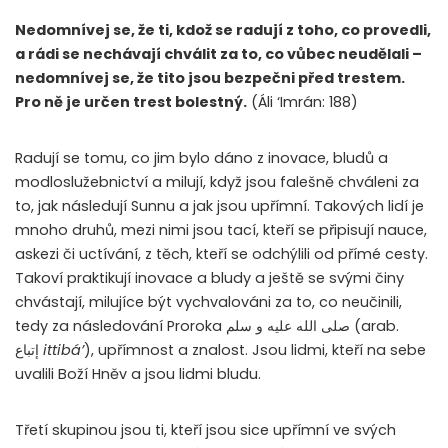
Nedomnívej se, že ti, kdož se radují z toho, co provedli,
a rádi se nechávají chválit za to, co vůbec neudělali –
nedomnívej se, že tito jsou bezpečni před trestem.
Pro ně je určen trest bolestný.
(Áli ‘Imrán: 188)
Radují se tomu, co jim bylo dáno z inovace, bludů a
modloslužebnictví a milují, když jsou falešně chváleni za
to, jak následují Sunnu a jak jsou upřímní. Takových lidí je
mnoho druhů, mezi nimi jsou tací, kteří se připisují nauce,
askezi či uctívání, z těch, kteří se odchýlili od přímé cesty.
Takoví praktikují inovace a bludy a ještě se svými činy
chvástají, milujíce být vychvalováni za to, co neučinili,
tedy za následování Proroka صلى الله عليه و سلم (arab.
إتباع
ittibá’
), upřímnost a znalost. Jsou lidmi, kteří na sebe
uvalili Boží Hněv a jsou lidmi bludu.
Třetí skupinou jsou ti, kteří jsou sice upřímní ve svých