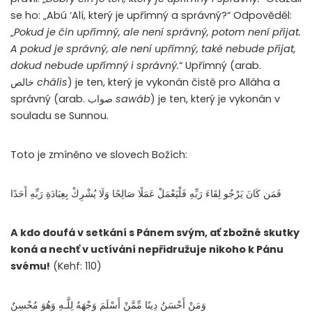
se ho: „Abú ‘Alí, který je upřímný a správný?“ Odpověděl:
„
Pokud je čin upřímný, ale není správný, potom není přijat.
A pokud je správný, ale není upřímný, také nebude přijat,
dokud nebude upřímný i správný.
“ Upřímný (arab.
خالص
chális
) je ten, který je vykonán čistě pro Alláha a
správný (arab. صواب
sawáb
) je ten, který je vykonán v
souladu se Sunnou.
Toto je zmíněno ve slovech Božích:
فَمَن كَانَ يَرْجُو لِقَاءَ رَبِّهِ فَلْيَعْمَلْ عَمَلًا صَالِحًا وَلَا يُشْرِكْ بِعِبَادَةِ رَبِّهِ أَحَدًا
A kdo doufá v setkání s Pánem svým, ať zbožné skutky
koná a nechť v uctívání nepřidružuje nikoho k Pánu
svému!
(Kehf: 110)
وَمَنْ أَحْسَنُ دِينًا مِّمَّنْ أَسْلَمَ وَجْهَهُ لِلَّـهِ وَهُوَ مُحْسِنٌ