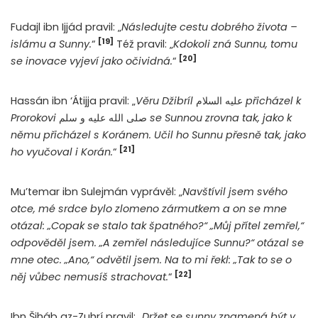
Fudajl ibn Ijjád pravil: „
Následujte cestu dobrého života –
[19]
islámu a Sunny.
“
Též pravil: „
Kdokoli zná Sunnu, tomu
[20]
se inovace vyjeví jako očividná.
“
Hassán ibn ‘Átijja pravil: „
Věru Džibríl
عليه السلام
přicházel k
Prorokovi
صلى الله عليه و سلم
se Sunnou zrovna tak, jako k
němu přicházel s Koránem. Učil ho Sunnu přesně tak, jako
[21]
ho vyučoval i Korán.
“
Mu’temar ibn Sulejmán vyprávěl: „
Navštívil jsem svého
otce, mé srdce bylo zlomeno zármutkem a on se mne
otázal: „Copak se stalo tak špatného?“ „Můj přítel zemřel,“
odpověděl jsem. „A zemřel následujíce Sunnu?“ otázal se
mne otec. „Ano,“ odvětil jsem. Na to mi řekl: „Tak to se o
[22]
něj vůbec nemusíš strachovat.
“
Ibn Šiháb az-Zuhrí pravil: „
Držet se sunny znamená být v