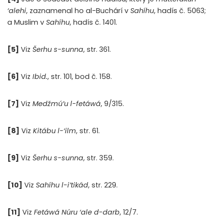
‘alehi
, zaznamenal ho al-Buchárí v
Sahíhu
, hadís č. 5063;
a Muslim v
Sahíhu
, hadís č. 1401.
[5]
Viz
Šerhu s-sunna
, str. 361.
[
6]
Viz
Ibid.
, str. 101, bod č. 158.
[7]
Viz
Medžmú’u l-fetáwá
, 9/315.
[8]
Viz
Kitábu l-‘ilm
, str. 61.
[9]
Viz
Šerhu s-sunna
, str. 359.
[10]
Viz
Sahíhu l-i’tikád
, str. 229.
[11]
Viz
Fetáwá Núru ‘ale d-darb
, 12/7.