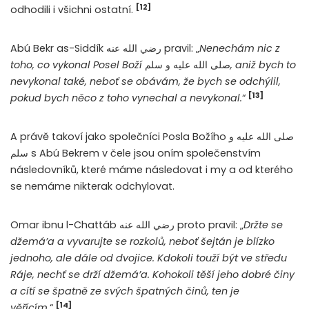
[12]
odhodili i všichni ostatní.
Abú Bekr as-Siddík رضي الله عنه pravil: „
Nenechám nic z
toho, co vykonal Posel Boží
صلى الله عليه و سلم
, aniž bych to
nevykonal také, neboť se obávám, že bych se odchýlil,
[13]
pokud bych něco z toho vynechal a nevykonal.
“
A právě takoví jako společníci Posla Božího صلى الله عليه و
سلم s Abú Bekrem v čele jsou oním společenstvím
následovníků, které máme následovat i my a od kterého
se nemáme nikterak odchylovat.
Omar ibnu l-Chattáb رضي الله عنه proto pravil: „
Držte se
džemá’a a vyvarujte se rozkolů, neboť šejtán je blízko
jednoho, ale dále od dvojice. Kdokoli touží být ve středu
Ráje, nechť se drží džemá’a. Kohokoli těší jeho dobré činy
a cítí se špatně ze svých špatných činů, ten je
[14]
věřícím.
“