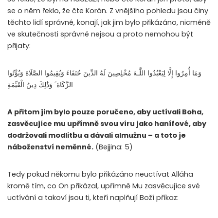
se o něm řeklo, že čte Korán. Z vnějšího pohledu jsou činy
těchto lidí správné, konají, jak jim bylo přikázáno, nicméně
ve skutečnosti správné nejsou a proto nemohou být
přijaty:
وَمَا أُمِرُوا إِلَّا لِيَعْبُدُوا اللَّـهَ مُخْلِصِينَ لَهُ الدِّينَ حُنَفَاءَ وَيُقِيمُوا الصَّلَاةَ وَيُؤْتُوا
الزَّكَاةَ ۚ وَذَٰلِكَ دِينُ الْقَيِّمَةِ
A přitom jim bylo pouze poručeno, aby uctívali Boha,
zasvěcujíce mu upřímně svou víru jako hanífové, aby
dodržovali modlitbu a dávali almužnu – a toto je
náboženství neměnné.
(Bejjina: 5)
Tedy pokud někomu bylo přikázáno neuctívat Alláha
kromě tím, co On přikázal, upřímně Mu zasvěcujíce své
uctívání a takoví jsou ti, kteří naplňují Boží příkaz: