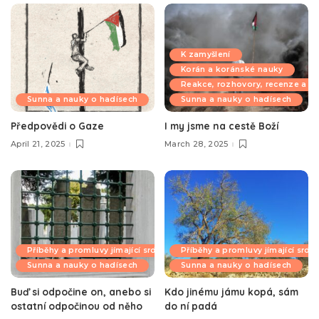
K zamyšlení
Korán a koránské nauky
Reakce, rozhovory, recenze a k
Sunna a nauky o hadísech
Sunna a nauky o hadísech
Předpovědi o Gaze
I my jsme na cestě Boží
April 21, 2025
March 28, 2025
Příběhy a promluvy jímající srdce
Příběhy a promluvy jímající srdc
Sunna a nauky o hadísech
Sunna a nauky o hadísech
Buď si odpočine on, anebo si
Kdo jinému jámu kopá, sám
ostatní odpočinou od něho
do ní padá