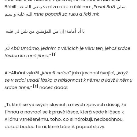
Báhilí رضي الله عنه vzal za ruku a řekl mu: „
Posel Boží
صلى
الله عليه و سلم
mne popadl za ruku a řekl mi:
يا أبا أمامة! إن من المؤمنين من يلين لي قلبه
„
Ó Abú Umámo, jedním z věřících je věru ten, jehož srdce
[1]
láskou ke mně jihne.
“
Al-Albání vyložil „
jihnutí srdce
“ jako jev nastávající, „
když
se v srdci usadí láska a náklonnost k němu a když k němu
[2]
srdce tíhne,
“
načež dodal:
„Ti, kteří se ve svých slovech a svých zpěvech dušují, že
tíhnou a navrací se k pravé lásce, která vede k lásce k
Alláhu Vznešenému, toho, co si nárokují, nedosáhnou,
dokud budou těmi, které básník popsal slovy: