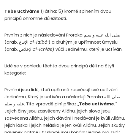
Tebe uctíváme
(Fátiha: 5) kromě splněním dvou
principů ohromné důležitosti.
Prvním z nich je následování Proroka صلى الله عليه و سلم
(arab. الإتباع
al-ittibá’
) a druhým je upřímnost úmyslu
(arab. الإخلاص
al-ichlás
) vůči Jedinému, Který je uctíván.
Lidé se v pohledu těchto dvou principů dělí na čtyři
kategorie:
Prvními jsou lidé, kteří upřímně zasvěcují své uctívání
Jedinému, Který je uctíván a následují Proroka صلى الله
عليه و سلم. Tito vpravdě plní příkaz „
Tebe uctíváme.
“
Jejich činy jsou zasvěceny Alláhu, jejich slova jsou
zasvěcena Alláhu, jejich dávání i nedávání je kvůli Alláhu,
jejich láska i jejich neláska je jen kvůli Alláhu. Jejich skutky
navenek patrné i ty skryté jsou konány jedině pro Tvář