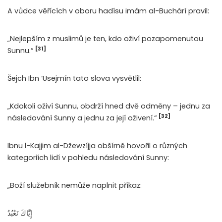
A vůdce věřících v oboru hadísu imám al-Buchárí pravil:
„Nejlepším z muslimů je ten, kdo oživí pozapomenutou
[31]
Sunnu.“
Šejch Ibn ‘Usejmín tato slova vysvětlil:
„Kdokoli oživí Sunnu, obdrží hned dvě odměny – jednu za
[32]
následování Sunny a jednu za její oživení.“
Ibnu l-Kajjim al-Džewzíjja obšírně hovořil o různých
kategoriích lidí v pohledu následování Sunny:
„Boží služebník nemůže naplnit příkaz:
إِيَّاكَ نَعْبُدُ