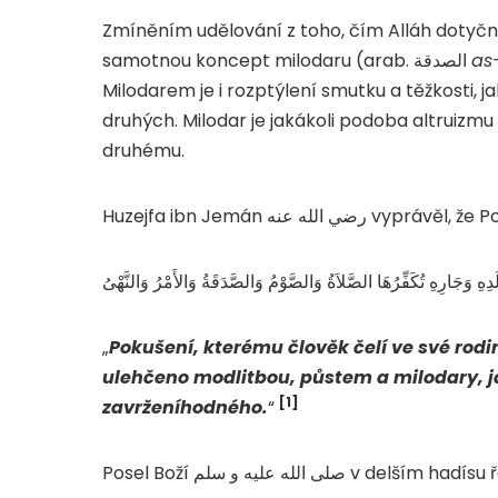
Zmíněním udělování z toho, čím Alláh dotyčného obdařil, spoju
samotnou koncept milodaru (arab. الصدقة
as
Milodarem je i rozptýlení smutku a těžkosti, 
druhých. Milodar je jakákoli podoba altruizmu
druhému.
„
Pokušení, kterému člověk čelí ve své rod
ulehčeno modlitbou, půstem a milodary, 
[1]
zavrženíhodného.
“
Posel Boží صلى الله عليه و سلم v delším had