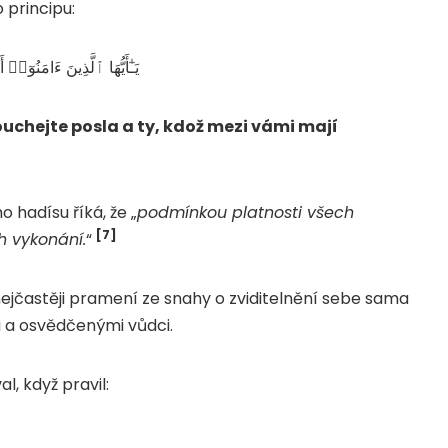
 principu:
يَـٰٓأَيُّهَا ٱلَّذِينَ ءَامَنُ
ouchejte posla a ty, kdož mezi vámi mají
 hadísu říká, že „
podmínkou platnosti všech
[7]
h vykonání.
“
ejčastěji pramení ze snahy o zviditelnění sebe sama
 a osvědčenými vůdci.
 tímto varoval, když pravil: