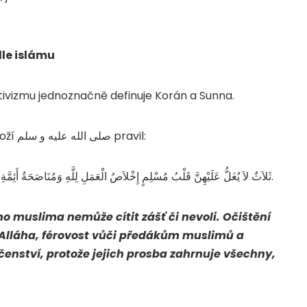
le islámu
tivizmu jednoznačně definuje Korán a Sunna.
Zejd ibn Sábit رضي الله عنه vyprávěl, že Posel Boží صلى الله عليه و سلم pravil:
ثَلاَثٌ لاَ يُغَلُّ عَلَيْهِنَّ قَلْبُ مُسْلِمٍ إِخْلاَصُ الْعَمَلِ لِلَّهِ وَمُنَاصَحَةُ أَئِمَّةِ الْمُسْلِمِينَ وَلُزُومِ جَمَاعَتِهِمْ فَإِنَّ الدَّعْوَةَ تُحِيطُ مِنْ وَرَائِهِمْ.
ho muslima nemůže cítit zášť či nevoli. Očištění
Alláha, férovost vůči předákům muslimů a
čenství, protože jejich prosba zahrnuje všechny,