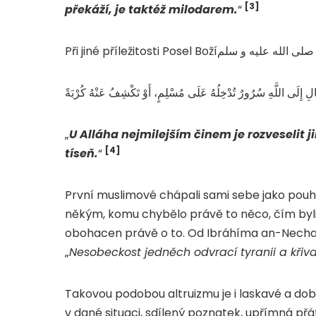
[3]
překáží, je taktéž milodarem.
“
Při 
„
U Alláha nejmilejším činem je rozveselit 
[4]
tíseň.
“
První muslimové chápali sami sebe jako pouhé 
někým, komu chybělo právě to něco, čím byli o
obohacen právě o to. Od Ibráhíma an-Necha’íh
„
Nesobeckost jedněch odvrací tyranii a křivd
Takovou podobou altruizmu je i laskavé a dob
v dané situaci, sdílený poznatek, upřímná př