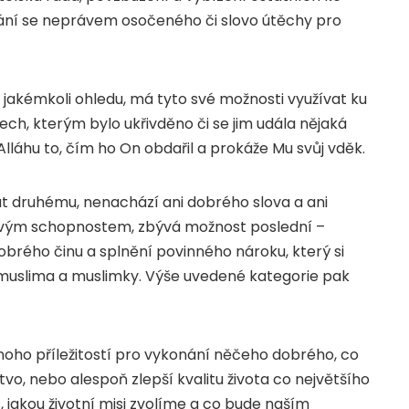
ání se neprávem osočeného či slovo útěchy pro
v jakémkoli ohledu, má tyto své možnosti využívat ku
ech, kterým bylo ukřivděno či se jim udála nějaká
lláhu to, čím ho On obdařil a prokáže Mu svůj vděk.
t druhému, nenachází ani dobrého slova a ani
vým schopnostem, zbývá možnost poslední –
obrého činu a splnění povinného nároku, který si
 muslima a muslimky. Výše uvedené kategorie pak
noho příležitostí pro vykonání něčeho dobrého, co
vo, nebo alespoň zlepší kvalitu života co největšího
, jakou životní misi zvolíme a co bude naším