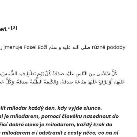
[2]
heň.
“
كُلُّ سُلاَمَى مِنَ النَّاسِ عَلَيْهِ صَدَقَةٌ كُلَّ يَوْمٍ تَطْلُعُ فِيهِ الشَّمْسُ، يَعْ
عَلَيْهَا، أَوْ يَرْفَعُ عَلَيْهَا مَتَاعَهُ صَدَقَةٌ، وَالْكَلِمَةُ الطَّيِّبَةُ صَدَقَةٌ، وَكُل
ělit milodar každý den, kdy vyjde slunce.
i je milodarem, pomoci člověku nasednout do
 říci dobré slovo je milodarem, každý krok do
milodarem a i odstranit z cesty něco, co na ní