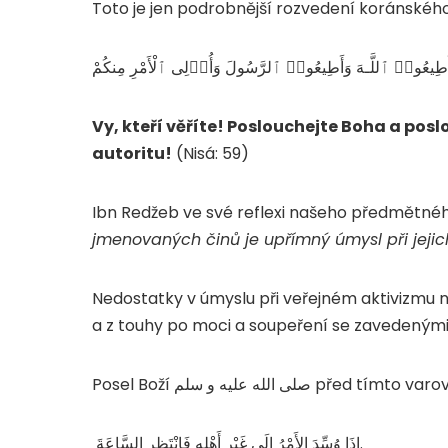
Toto je jen podrobnější rozvedení koránského
وٓا۟ أَطِيعُوا۟ ٱللَّـهَ وَأَطِيعُوا۟ ٱلرَّسُولَ وَأُو۟لِى ٱلْأَمْرِ مِنكُمْ
Vy, kteří věříte! Poslouchejte Boha a posl
autoritu!
(Nisá: 59)
Ibn Redžeb ve své reflexi našeho předmětného
jmenovaných činů je upřímný úmysl při jejic
Nedostatky v úmyslu při veřejném aktivizmu n
a z touhy po moci a soupeření se zavedenými
Posel Boží صلى الله عليه و سلم před
إِذَا وُسِّدَ الأَمْرُ إِلَى غَيْرِ أَهْلِهِ فَانْتَظِرِ السَّاعَةَ ‏.