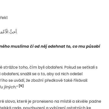
jiné příležitosti Posel Božíصلى الله عليه و سلم řekl:
أَحَبُّ الْأَعْمَالِ إِلَى اللَّهِ سُرُورٌ تُدْخِلُهُ عَلَى مُسْلِمٍ، أَوْ تَكْشِفُ عَنْهُ كُرْبَةً.
jiného muslima či od něj odehnat to, co mu působí
strážce toho, čím byli obdařeni. Pokud se setkali s
bdařeni, snažili se o to, aby od nich odešel
o se uvádí, že zbožní předkové také říkávali:
[5]
u jiných.
“
ré slovo, které je proneseno na místě a skvěle padne
átelská rada, povzbuzení a vybízení ostatních ke