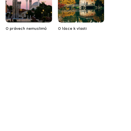
O právech nemuslimů
O lásce k vlasti