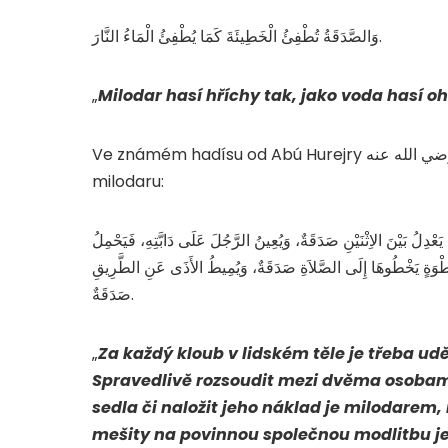
وَالصَّدَقَةُ تُطْفِئُ الْخَطِيئَةَ كَمَا يُطْفِئُ الْمَاءُ النَّارَ.
„
Milodar hasí hříchy tak, jako voda hasí o
Ve známém hadísu od Abú Hurejry رضي الله عنه jmenuje Posel Boží صلى الله عليه و سلم různé podoby
milodaru:
دِلُ بَيْنَ الاِثْنَيْنِ صَدَقَةٌ، وَيُعِينُ الرَّجُلَ عَلَى دَابَّتِهِ، فَيَحْمِلُ
ُّ خَطْوَةٍ يَخْطُوهَا إِلَى الصَّلاَةِ صَدَقَةٌ، وَيُمِيطُ الأَذَى عَنِ الطَّرِيقِ
صَدَقَةٌ.
„
Za každý kloub v lidském těle je třeba ud
Spravedlivě rozsoudit mezi dvěma osobam
sedla či naložit jeho náklad je milodarem,
mešity na povinnou společnou modlitbu je 