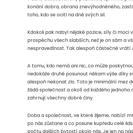
konání dobra, obrana znevýhodněného, zast
toho, kdo se ocitl na dně svých sil.
Kdokoli pak nabyl nějaké pozice, síly či moci 
prospěchu všech slabších, než je on sám a vš
nespravedlnost. Tak alespoň částečně vrátí A
A tomu, kdo nemá ani nic, co může poskytnou
nedokáže druhé posunout někam výše díky s
alespoň nekonat zlo. Toto je minimální mez d
žádá společnost a okolí od každého jednoho
zahrnují všechny dobré činy.
Doba a společnost, ve které žijeme, nabízí m
po nás zůstane a co posune kupředu celé lidst
počtu dalších bytostí okolo nás. Je jen na nás