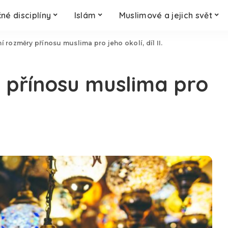
né disciplíny
Islám
Muslimové a jejich svět
í rozměry přínosu muslima pro jeho okolí, díl II.
 přínosu muslima pro