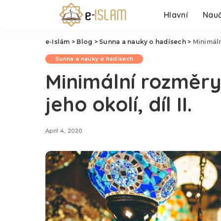
Hlavní
Nauč
e-Islám
>
Blog
>
Sunna a nauky o hadísech
>
Minimáln
Sunna a nauky o hadísech
Minimální rozměry
jeho okolí, díl II.
April 4, 2020