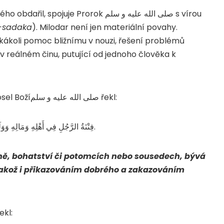
je Prorok صلى الله عليه و سلم s vírou
-sadaka
). Milodar není jen materiální povahy.
jakákoli pomoc bližnímu v nouzi, řešení problémů
 v reálném činu, putující od jednoho člověka k
Huzejfa ibn Jemán رضي الله عنه vyprávěl, že Posel Božíصلى الله عليه و سلم řekl:
فِتْنَةُ الرَّجُلِ فِي أَهْلِهِ وَمَالِهِ وَوَلَدِهِ وَجَارِهِ تُكَفِّرُهَا الصَّلاَةُ وَالصَّوْمُ وَالصَّدَقَةُ وَالأَمْرُ وَالنَّهْىُ.
ině, bohatství či potomcích nebo sousedech, bývá
jakož i přikazováním dobrého a zakazováním
ísu řekl: