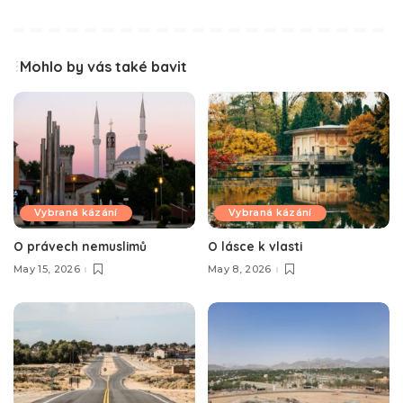
Mohlo by vás také bavit
Vybraná kázání
Vybraná kázání
O právech nemuslimů
O lásce k vlasti
May 15, 2026
May 8, 2026