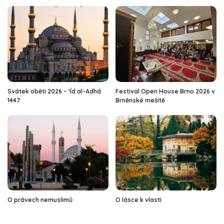
Svátek oběti 2026 – ‘Íd al-Adhá
Festival Open House Brno 2026 v
1447
Brněnské mešitě
O právech nemuslimů
O lásce k vlasti