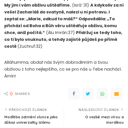
My jim i vám obživu uštědříme.
(Isrá´:31)
A kdykoliv za ní
vešel Zachariáš do svatyně, nalezl u ni potravu. I
zeptal se: „Marie, odkud to máš?“ Odpověděla: „To
přichází od Boha a Bůh věru uštědřuje obživu, komu
chce, aniž počítá.“
(Álu Imrán:37)
Přidržuj se tedy toho,
co ti bylo vnuknuto, a tehdy zajisté půjdeš po přímé
cestě
(Zuchruf:32)
Alláhumma, obdař nás Svým dobrodinním a Svou
obživou z toho nejlepšího, co se pro nás u Tebe nachází.
Ámín!
0
SHARES
PŘEDCHOZÍ ČLÁNEK
NÁSLEDUJÍCÍ ČLÁNEK
Modlitba zatmění slunce jako
O vazbě mezi vírou a
důkaz univerzality islámu
morálkou