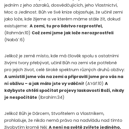
jedním z jeho zázraků, dosvědčujících, jeho Vlastnictví,
Moc a Jedinost. Bůh ve Své knize objasňuje, že učinil zemi
jako lože, kde žijeme a ve kterém máme stále žít, dokud
existujeme:
A zemi, tu pro lidstvo rozprostřel,
(Rahmán:10)
Což zemi jsme jak lože nerozprostřeli
(Nabá´:6)
Jelikož je země místo, kde má člověk spolu s ostatními
živými tvory přebývat, učinil Bůh na zemi vše potřebné
pro jejich život, celé široké spektrum různých druhů obživy:
A umístili jsme vás na zemi a připravili jsme pro vás na
ní obživu – a jak málo jste vy vděční!
(A’ráf:10)
A
kdybyste chtěli spočítat projevy laskavosti Boží, nikdy
je nespočítáte
(Ibrahím:34)
Jelikož Bůh je Dárcem, Stvořitelem a Vlastníkem,
prohlašuje, že nikdo nemá právo na nadvládu nad tímto
živobytím kromě Něj:
A není na světě zvířete jediného,