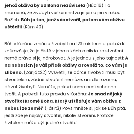
jehož obživa by od Boha nezávisela
(Húd:16) To
znamená, že živobytí veškerenstva je jen a jen v rukou
Božích.
Bůh je ten, jenž vás stvořil, potom vám obživu
uštědřil
(Rúm:40)
Bůh v Koránu zmiňuje živobytí na 123 místech a pokaždé
zdůrazňuje, že je čistě v jeho rukách a nikdo ze stvoření
nemá právo si jej nárokovat. A je jednou z jeho tajností:
A
na nebesích je váš příděl obživy a rovněž to, co vám je
slíbeno.
(Záriját:22) Vysvětlil, že dárce živobytí musí být
stvořitelem, žádné stvoření nemůže, ani dle rozumu,
dávat živobytí. Nemůže, pokud samo není schopno
tvořit. A potvrdil tuto pravdu v Koránu:
Je snad nějaký
stvořitel kromě Boha, který uštědřuje vám obživu z
nebes i ze země?
(Fátir:3) Povšimněte si, jak se Bůh ptá,
jestli zde je nějaký stvořitel, nikoliv stvoření. Protože
živitelem může být jedině stvořitel.