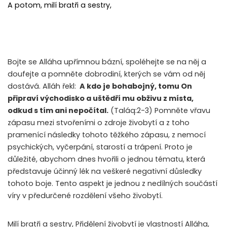
A potom, milí bratři a sestry,
Bojte se Alláha upřímnou bázní, spoléhejte se na něj a
doufejte a pomněte dobrodiní, kterých se vám od něj
dostává. Alláh řekl:
A kdo je bohabojný, tomu On
připraví východisko a uštědří mu obživu z místa,
odkud s tím ani nepočítal.
(Taláq:2-3) Pomněte vřavu
zápasu mezi stvořeními o zdroje živobytí a z toho
pramenící následky tohoto těžkého zápasu, z nemocí
psychických, vyčerpání, starostí a trápení. Proto je
důležité, abychom dnes hvořili o jednou tématu, která
představuje účinný lék na veškeré negativní důsledky
tohoto boje. Tento aspekt je jednou z nedílných součástí
víry v předurčené rozdělení všeho živobytí.
Milí bratři a sestry, Přidělení živobytí je vlastností Alláha,