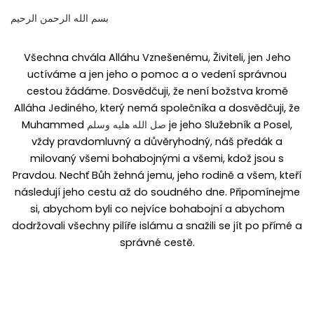
بسم الله الرحمن الرحيم
Všechna chvála Alláhu Vznešenému, Živiteli, jen Jeho
uctíváme a jen jeho o pomoc a o vedení správnou
cestou žádáme. Dosvědčuji, že není božstva kromě
Alláha Jediného, který nemá společníka a dosvědčuji, že
Muhammed
صل الله هليه وسلم
je jeho Služebník a Posel,
vždy pravdomluvný a důvěryhodný, náš předák a
milovaný všemi bohabojnými a všemi, kdož jsou s
Pravdou. Nechť Bůh žehná jemu, jeho rodině a všem, kteří
následují jeho cestu až do soudného dne. Připomínejme
si, abychom byli co nejvíce bohabojní a abychom
dodržovali všechny pilíře islámu a snažili se jít po přímé a
správné cestě.