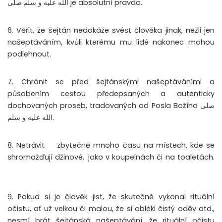
الله عليه و سلم je absolutní pravda.
صلى
6. Věřit, že šejtán nedokáže svést člověka jinak, nežli jen
našeptáváním, kvůli kterému mu lidé nakonec mohou
podlehnout.
7. Chránit se před šejtánskými našeptáváními a
působením cestou předepsaných a autenticky
dochovaných proseb, tradovaných od Posla Božího صلى
الله عليه و سلم.
8. Netrávit
zbytečně mnoho času na místech, kde se
shromažďují džinové,
jako v koupelnách či na toaletách.
9. Pokud si je člověk jist, že skutečně vykonal rituální
očistu, ať už velkou či malou, že si oblékl čistý oděv atd.,
nesmí brát šejtánská našeptávání, že rituální očistu