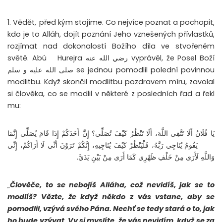
1. Vědět,
před kým stojíme. Co nejvíce poznat a pochopit,
kdo je to Alláh, dojít poznání Jeho vznešených přívlastků,
rozjímat nad dokonalostí Božího díla ve stvořeném
světě. Abú
Hurejra رضي الله عنه vyprávěl, že Posel Boží
صلى الله عليه و سلم se jednou pomodlil polední povinnou
modlitbu. Když skončil modlitbu pozdravem míru, zavolal
si člověka, co se modlil v některé z posledních řad a řekl
mu:
يَا فُلَانُ أَلَا تَتَّقِي اللَّهَ، أَلَا تَنْظُرُ كَيْفَ تُصَلِّي؟ إِنَّ أَحَدَكُمْ إِذَا قَامَ يُصَلِّي إِنَّمَا
يَقُومُ يُنَاجِي رَبَّهُ، فَلْيَنْظُرْ كَيْفَ يُنَاجِيهِ، إِنَّكُمْ تَرَوْنَ أَنِّي لَا أَرَاكُمْ، إِنِّي
وَاللَّهِ لَأَرَى مِنْ خَلْفِ ظَهْرِي كَمَا أَرَى مِنْ بَيْنِ يَدَيَّ.
„
Člověče,
to se nebojíš Alláha, což nevidíš, jak se to
modlíš? Vězte, že když někdo z vás vstane, aby se
pomodlil, vzývá svého Pána. Nechť se tedy stará o to, jak
ho bude vzývat. Vy si myslíte, že vás nevidím, když se za