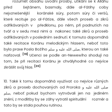
rozumět obsahu úvodní prosby, utíkání se k Alláhu
před
šejtánem, basmaly, dále al-Fátihy coby
nejvznešenější
koránské súry, potom súry či veršů,
které recituje po al-Fátize, dále všech proseb a zikrů
odříkávaných v
předklonu, po něm, při padnutích na
tvář a v sedu mezi nimi a
nakonec také zikrů a proseb
odříkávaných v posledním sednutí. K tomuto dopomáhá
také recitace Koránu melodickým hlasem, neboť toto
byla praxe Posla Božího صلى الله عليه و سلم, kterou on také
[19]
nařizoval.
Učenci se podle an-Newewího shodují na
tom, že při recitaci Koránu je chvályhodné co nejvíce
[20]
zkrášlit svůj hlas.
10. Také k tomu dopomáhá využívat co nejvíce různých
zikrů a proseb dochovaných od Proroka صلى الله عليه و
سلم, neboť pokud bychom vytrvávali jen na
jediném
znění, z modlitby by se záhy vytratil spirituální
rozměr a
tato by se stala pouhou rutinou.