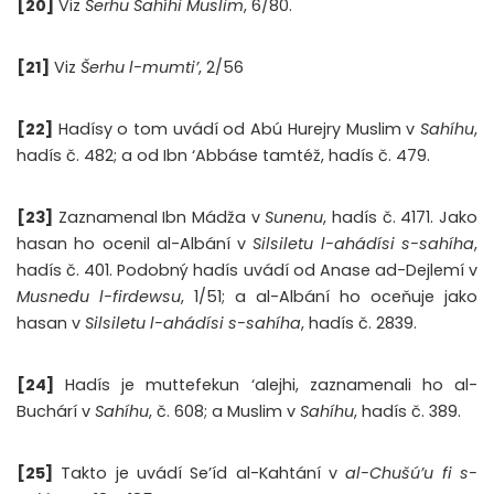
[20]
Viz
Šerhu Sahíhi Muslim
, 6/80.
[21]
Viz
Šerhu l-mumti’
, 2/56
[22]
Hadísy o tom uvádí od Abú Hurejry Muslim v
Sahíhu
,
hadís č. 482; a od Ibn ‘Abbáse tamtéž, hadís č. 479.
[23]
Zaznamenal Ibn Mádža v
Sunenu
, hadís č. 4171. Jako
hasan ho ocenil al-Albání v
Silsiletu l-ahádísi s-sahíha
,
hadís č. 401. Podobný hadís uvádí od Anase ad-Dejlemí v
Musnedu l-firdewsu
, 1/51; a al-Albání ho oceňuje jako
hasan v
Silsiletu l-ahádísi
s-sahíha
, hadís č. 2839.
[24]
Hadís je muttefekun ‘alejhi, zaznamenali ho al-
Buchárí v
Sahíhu
, č. 608; a Muslim v
Sahíhu
, hadís č. 389.
[25]
Takto je uvádí Se’íd al-Kahtání v
al-Chušú’u fi s-