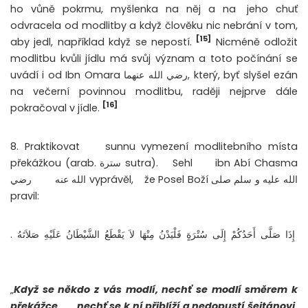
ho vůně pokrmu, myšlenka na něj a na
jeho chuť
odvracela od modlitby a když člověku nic nebrání v tom,
[15]
aby jedl, například když se nepostí.
Nicméně odložit
modlitbu kvůli jídlu má svůj význam a toto počínání se
uvádí i od Ibn Omara رضي الله عنهما, který, byť slyšel ezán
na večerní povinnou modlitbu, raději nejprve dále
[16]
pokračoval v jídle.
8. Praktikovat
sunnu vymezení modlitebního místa
překážkou (arab. سترة sutra).
Sehl
ibn Abí Chasma
الله عليه و سلم
že Posel Boží صلى
الله عنه vyprávěl,
رضي
pravil:
إِذَا صَلَّى أَحَدُكُمْ إِلَى سُتْرَةٍ فَلْيَدْنُ مِنْهَا لاَ يَقْطَعُ الشَّيْطَانُ عَلَيْهِ صَلاَتَهُ ‏.
„
Když se někdo z vás modlí, nechť se modlí směrem k
překážce,
nechť se k ní přiblíží a nedopustí šejtánovi,