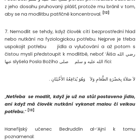
z jeho dosahu pruhovaný plášť, protože mu bránil v tom,
[12]
aby se na modlitbu patřičně koncentroval.
7. Nemodlit se tehdy, když člověk cítí bezprostřední hlad
nebo nutkání na fyziologickou potřebu. Nejprve je třeba
uspokojit potřebu
jídla a vylučování a až potom s
čistou myslí předstoupit k modlitbě, neboť ‘Áiša رضي الله
الله عليه و سلم říci:
عنها slyšela Posla Božího صلى
لاَ صَلاَةَ بِحَضْرَةِ الطَّعَامِ وَلاَ
وَهُوَ يُدَافِعُهُ الأَخْبَثَانِ .
„
Netřeba
se modlit, když je už na stůl postaveno jídlo,
ani když má člověk nutkání vykonat malou či velkou
[13]
potřebu.
“
Hanefíjský učenec Bedruddín al-‘Ajní k tomu
poznamenal: