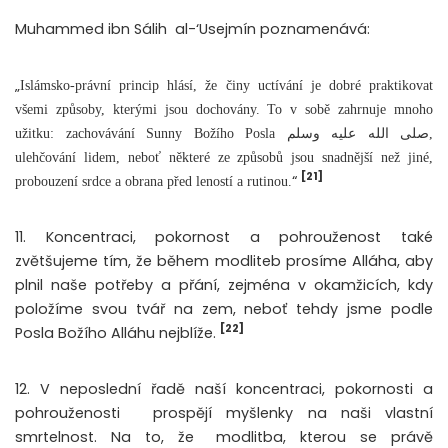
Muhammed ibn Sálih
al-‘Usejmín poznamenává:
„
Islámsko-právní princip hlásí, že činy uctívání je dobré praktikovat
všemi způsoby, kterými jsou dochovány. To v sobě zahrnuje mnoho
užitku: zachovávání Sunny Božího Posla صلى الله عليه وسلم,
ulehčování lidem, neboť některé ze způsobů jsou snadnější než jiné,
[21]
“
probouzení srdce a obrana před leností a rutinou.
11. Koncentraci, pokornost a pohrouženost také
zvětšujeme tím, že během modliteb prosíme Alláha, aby
plnil naše potřeby a přání, zejména v okamžicích, kdy
položíme svou tvář na zem, neboť tehdy jsme podle
[22]
Posla Božího Alláhu nejblíže.
12. V neposlední řadě naší koncentraci, pokornosti a
pohrouženosti
prospějí myšlenky na naši vlastní
smrtelnost. Na to, že
modlitba, kterou se právě