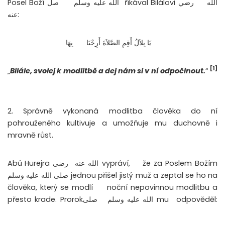
الله
říkával Bilálovi رضي
الله عليه وسلم
Posel Boží صل
عنه:
‏ يَا بِلاَلُ أَقِمِ الصَّلاَةَ أَرِحْنَا
بِهَا ‏
[1]
„
Bilále, svolej k modlitbě a dej nám si v ní odpočinout.
“
2. Správně vykonaná modlitba člověka do ní
pohrouženého kultivuje a umožňuje mu duchovně i
mravně růst.
Abú
Hurejra رضي
الله عنه vypráví,
že za Poslem Božím
صلى الله عليه وسلم jednou přišel jistý muž a zeptal se ho na
člověka, který se modlí
noční nepovinnou modlitbu a
přesto krade. Prorokصلى
الله عليه وسلم mu
odpověděl: