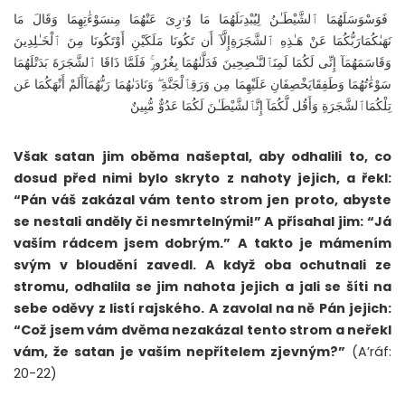
فَوَسْوَسَلَهُمَا ٱلشَّيْطَـٰنُ لِيُبْدِىَلَهُمَا مَا وُۥرِىَ عَنْهُمَا مِنسَوْءَٰتِهِمَا وَقَالَ مَا
نَهَىٰكُمَارَبُّكُمَا عَنْ هَـٰذِهِ ٱلشَّجَرَةِإِلَّآ أَن تَكُونَا مَلَكَيْنِ أَوْتَكُونَا مِنَ ٱلْخَـٰلِدِينَ
وَقَاسَمَهُمَآ إِنِّى لَكُمَا لَمِنَٱلنَّـٰصِحِينَ فَدَلَّىٰهُمَا بِغُرُورٍۚ فَلَمَّا ذَاقَا ٱلشَّجَرَةَ بَدَتْلَهُمَا
سَوْءَٰتُهُمَا وَطَفِقَايَخْصِفَانِ عَلَيْهِمَا مِن وَرَقِٱلْجَنَّةِ ۖ وَنَادَىٰهُمَا رَبُّهُمَآأَلَمْ أَنْهَكُمَا عَن
تِلْكُمَاٱلشَّجَرَةِ وَأَقُل لَّكُمَآ إِنَّٱلشَّيْطَـٰنَ لَكُمَا عَدُوٌّ مُّبِينٌ
Však satan jim oběma našeptal, aby odhalili to, co
dosud před nimi bylo skryto z nahoty jejich, a řekl:
“Pán váš zakázal vám tento strom jen proto, abyste
se nestali anděly či nesmrtelnými!” A přísahal jim: “Já
vaším rádcem jsem dobrým.” A takto je mámením
svým v bloudění zavedl. A když oba ochutnali ze
stromu, odhalila se jim nahota jejich a jali se šíti na
sebe oděvy z listí rajského. A zavolal na ně Pán jejich:
“Což jsem vám dvěma nezakázal tento strom a neřekl
vám, že satan je vaším nepřítelem zjevným?”
(A’ráf:
20-22)