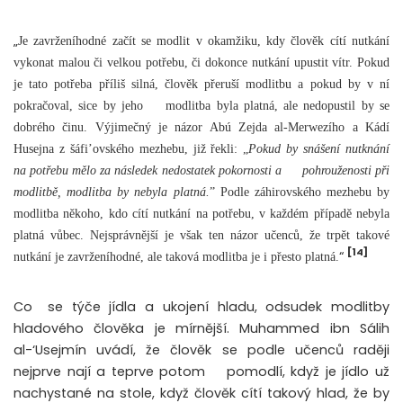
„
Je zavrženíhodné začít se modlit v okamžiku, kdy člověk cítí nutkání
vykonat malou či velkou potřebu, či dokonce nutkání upustit vítr. Pokud
je tato potřeba příliš silná, člověk přeruší modlitbu a pokud by v ní
pokračoval, sice by jeho
modlitba byla platná, ale nedopustil by se
dobrého činu. Výjimečný je názor Abú Zejda al-Merwezího a Kádí
Husejna z šáfi’ovského mezhebu, již řekli: „
Pokud by snášení nutknání
na potřebu mělo za následek nedostatek pokornosti a
pohrouženosti při
modlitbě, modlitba by nebyla platná.
” Podle záhirovského mezhebu by
modlitba někoho, kdo cítí nutkání na potřebu, v každém případě nebyla
platná vůbec. Nejsprávnější je však ten názor učenců, že trpět takové
[14]
“
nutkání je zavrženíhodné, ale taková modlitba je i přesto platná.
Co
se týče jídla a ukojení hladu, odsudek modlitby
hladového člověka je mírnější. Muhammed ibn Sálih
al-‘Usejmín uvádí, že člověk se podle učenců raději
nejprve nají a teprve potom
pomodlí, když je jídlo už
nachystané na stole, když člověk cítí takový hlad, že by