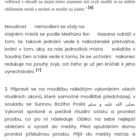
velbloud v ohradě na stejné místo znamená mít zvyk modlit se na stálém
[6]
“
oblíbeném místě a nechtít se modlit na jiném.
Moudrost
nemodlení se vždy na
stejném místě se podle Mešhúra ibn
Hasana odráží v
tom, že takové jednání vede k náboženské přetvářce,
brání v tom, aby za nás jednotlivá místa
svědčila v
Soudný Den a také vede k tomu, že se uctívání
nakonec
redukuje na pouhý zvyk, od čeho je už jen krůček k jeho
[7]
vynechávání.
3. Připravit se na modlitbu náležitým vykonáním všech
rituálních úkonů, které samotné modlitbě předcházejí, v
souladu se Sunnou Božího Posla صلى الله عليه و سلم.
Vykonat správně a pečlivě rituální očistu a pronést
prosbu, co po ní následuje. Obléci na sebe nejlepší
oblečení a vyrazit do mešity. Před opuštěním domu
pronést příslušnou prosbu. Přijít do mešity načas a