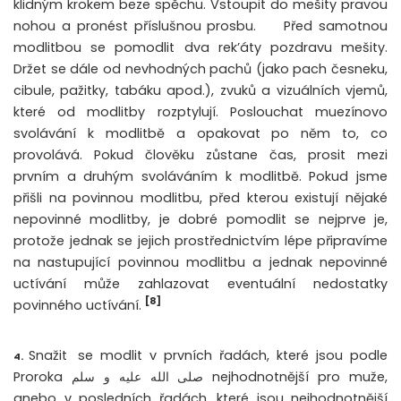
klidným krokem beze spěchu. Vstoupit do mešity pravou
nohou a pronést příslušnou prosbu.
Před samotnou
modlitbou se pomodlit dva rek’áty pozdravu mešity.
Držet se dále od nevhodných pachů (jako pach česneku,
cibule, pažitky, tabáku apod.), zvuků a vizuálních vjemů,
které od modlitby rozptylují. Poslouchat muezínovo
svolávání k modlitbě a opakovat po něm to, co
provolává. Pokud člověku zůstane čas, prosit mezi
prvním a druhým svoláváním k modlitbě. Pokud jsme
přišli na povinnou modlitbu, před kterou existují nějaké
nepovinné modlitby, je dobré pomodlit se nejprve je,
protože jednak se jejich prostřednictvím lépe připravíme
na nastupující povinnou modlitbu a jednak nepovinné
uctívání může zahlazovat eventuální nedostatky
[8]
povinného uctívání.
Snažit
se modlit v prvních řadách, které jsou podle
4.
Proroka صلى الله عليه و سلم nejhodnotnější pro muže,
anebo v posledních řadách, které jsou nejhodnotnější