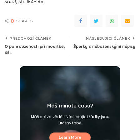
salát
, str. 184-185.
0
SHARES
PŘEDCHOZÍ ČLÁNEK
NÁSLEDUJÍCÍ ČLÁNEK
O pohrouženosti při modlitbě,
Šperky s náboženskými nápisy
díl i.
Máš minutu času?
Máš právo vědět. Následující řádky jsou
určeny tobě
Learn More