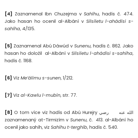
[4]
Zaznamenal Ibn Chuzejma v
Sahíhu
, hadís č. 474.
Jako hasan ho ocenil al-Albání v
Silsiletu l-ahádísi s-
sahíha
, 4/135.
[5]
Zaznamenal Abú Dáwúd v
Sunenu
, hadís č. 862. Jako
hasan ho doložil
al-Albání v
Silsiletu l-ahádísi s-sahíha
,
hadís č. 1168.
[6]
Viz
Me’álimu s-sunen
, 1/212.
[7]
Viz
al-Kawlu l-mubín
, str. 77.
[8]
O tom více viz hadís od Abú Hurejry رضي
الله عنه
zaznamenaný at-Tirmizím v
Sunenu
, č.
413. al-Albání ho
ocenil jako sahíh, viz
Sahíhu t-terghíb
, hadís č. 540.