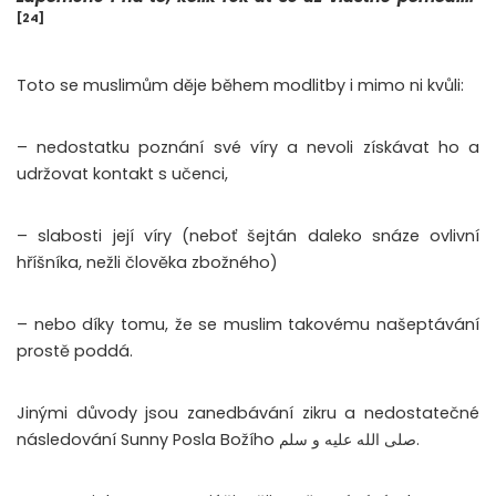
[24]
Toto se muslimům děje během modlitby i mimo ni kvůli:
– nedostatku poznání své víry a nevoli získávat ho a
udržovat kontakt s učenci,
– slabosti její víry (neboť šejtán daleko snáze ovlivní
hříšníka, nežli člověka zbožného)
– nebo díky tomu, že se muslim takovému našeptávání
prostě poddá.
Jinými důvody jsou zanedbávání zikru a nedostatečné
následování Sunny Posla Božího صلى الله عليه و سلم.