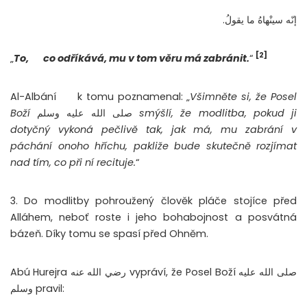
إنّه سينْهاهُ ما يقولُ.
[2]
„
To,
co odříkává, mu v tom věru má zabránit.
“
Al-Albání
k tomu poznamenal: „
Všimněte si, že Posel
Boží
صلى الله عليه وسلم
smýšlí, že modlitba, pokud ji
dotyčný vykoná pečlivě tak, jak má, mu
zabrání v
páchání onoho hříchu, pakliže bude skutečně rozjímat
nad tím, co při ní recituje.
“
3. Do modlitby pohroužený člověk pláče stojíce před
Alláhem, neboť roste i jeho bohabojnost a posvátná
bázeň. Díky tomu se spasí před Ohněm.
Abú
Hurejra رضي الله عنه vypráví, že Posel Boží صلى الله عليه
وسلم pravil: