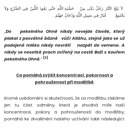
لاَ يَلِجُ النَّارَ رَجُلٌ بَكَى مِنْ
خَشْيَةِ اللَّهِ حَتَّى يَعُودَ اللَّبَنُ فِي الضَّرْعِ وَلاَ
يَجْتَمِعُ
غُبَارٌ فِي سَبِيلِ اللَّهِ وَدُخَانُ جَهَنَّمَ .
„
Do
pekelného Ohně nikdy nevejde člověk, který
plakal z posvátné bázně
vůči Alláhu, stejně jako se už
podojené mléko nikdy nevrátí
nazpět do vemene. A
nikdy se nesetká prach zvířený na cestě Boží s kouřem
[3]
pekelného Ohně.
“
Co pomáhá zvýšit koncentraci, pokornost a
pohrouženost při modlitbě
Kromě uvědomění si skutečnosti, že za modlitbu získáme
jen tu část odměny, která je shodná míře naší
koncentrace, pokory a pohrouženosti do modlitby,
pomáhá ke zkvalitnění našeho uctívání také následující: