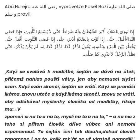
Abú Hurejra رضي الله عنه vyprávěl,že Posel Boží صلى الله عليه
و سلم pravil:
إِذَا نُودِيَ لِلصَّلاَةِ أَدْبَرَ الشَّيْطَانُ وَلَهُ ضُرَاطٌ حَتَّى لاَ يَسْمَعَ التَّأْذِينَ، فَإِذَا قَضَى
النِّدَاءَأَقْبَلَ، حَتَّى إِذَا ثُوِّبَ بِالصَّلاَةِ أَدْبَرَ، حَتَّى إِذَا قَضَى التَّثْوِيبَ أَقْبَلَ حَتَّى
يَخْطُرَ بَيْنَ الْمَرْءِ وَنَفْسِهِ، يَقُولُ اذْكُرْ كَذَا، اذْكُرْ كَذَا‏. ‏لِمَا لَمْ يَكُنْ يَذْكُرُ، حَتَّى
يَظَلَّ الرَّجُلُ لاَ يَدْرِي كَمْ صَلَّى.
„
Když se svolává k modlitbě, šejtán se dává na útěk,
přičemž nahlas pouští větry, jen aby nemusel slyšet
ezán. Když ezán skončí, šejtán se vrátí. Když se pronáší
ikáma, znovu uteče a když ikáma skončí, znovu se vrátí,
aby odlákával myšlenky člověka od modlitby, říkaje
mu: „V
zpomeň si na to a na to, mysli na to a na to,“ – a na nic z
toho si přitom člověk dříve vůbec ani nemohl
vzpomenout. To šejtán činí tak dlouho,dokud člověk
zapomene i na to, kolik rek’át se už vlastně pomodlil.
“