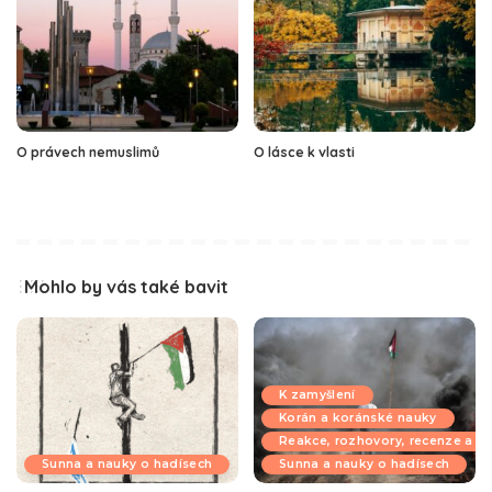
O právech nemuslimů
O lásce k vlasti
Mohlo by vás také bavit
K zamyšlení
Korán a koránské nauky
Reakce, rozhovory, recenze a k
Sunna a nauky o hadísech
Sunna a nauky o hadísech