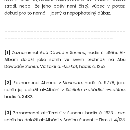
ztratil, nebo
že jeho oděv není čistý, vůbec v potaz,
dokud pro to nemá
jasný a nepopiratelný důkaz.
______________________________________
__________________________________
[1]
Zaznamenal Abú Dáwúd v
Sunenu
, hadís č. 4985. Al-
Albání doložil jako sahíh ve svém techrídži na Abú
Dáwúdův
Sunen
. Viz také
al-Miškát
, hadís č. 1253.
[2]
Zaznamenal Ahmed v
Musnedu
, hadís č. 9778; jako
sahíh jej doložil al-Albání v
Silsiletu l-ahádísi s-sahíha
,
hadís č. 3482.
[3]
Zaznamenal at-Tirmizí v Sunenu, hadís č. 1633. Jako
sahíh ho doložil al-Albání v Sahíhu Suneni t-Tirmizí, 4/133.