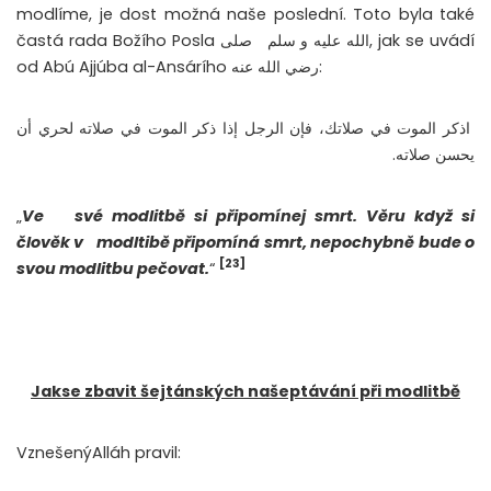
modlíme, je dost možná naše poslední. Toto byla také
الله عليه و سلم, jak se uvádí
častá rada Božího Posla صلى
od Abú Ajjúba al-Ansárího رضي الله عنه:
اذكر الموت في صلاتك، فإن الرجل إذا ذكر الموت في صلاته لحري أن
يحسن صلاته.
„
Ve
své modlitbě si připomínej smrt. Věru když si
člověk v
modltibě připomíná smrt, nepochybně bude o
[23]
svou modlitbu pečovat.
“
Jakse zbavit šejtánských našeptávání při modlitbě
VznešenýAlláh pravil: