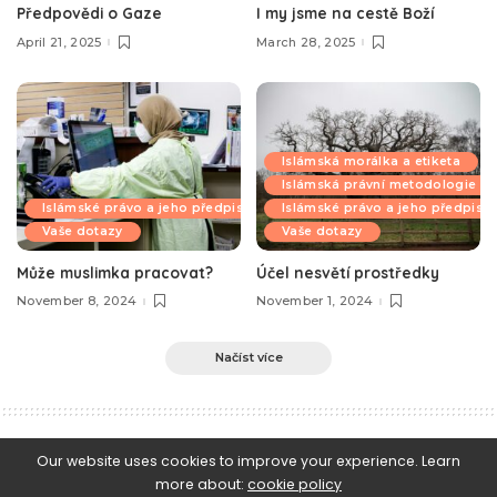
Předpovědi o Gaze
I my jsme na cestě Boží
April 21, 2025
March 28, 2025
Islámská morálka a etiketa
Islámská právní metodologie
Islámské právo a jeho předpisy
Islámské právo a jeho předpisy
Vaše dotazy
Vaše dotazy
Může muslimka pracovat?
Účel nesvětí prostředky
November 8, 2024
November 1, 2024
Načíst více
e-Islám
>
Blog
>
Islámské právo a jeho předpisy
>
O pohrouženosti při modlitbě, díl i.
Our website uses cookies to improve your experience. Learn
more about:
cookie policy
Islámské právo a jeho předpisy
Sunna a nauky o hadísech