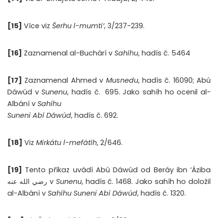
[15]
Více viz
Šerhu l-mumti’
, 3/237-239.
[16]
Zaznamenal al-Buchárí v
Sahíhu
, hadís č. 5464
[17]
Zaznamenal Ahmed v
Musnedu
, hadís č. 16090; Abú
Dáwúd v
Sunenu
, hadís č.
695. Jako sahíh ho ocenil al-
Albání v
Sahíhu
Suneni Abí Dáwúd
, hadís č. 692.
[18]
Viz
Mirkátu l-mefátíh
, 2/646.
[19]
Tento příkaz uvádí Abú Dáwúd od Beráy ibn ‘Áziba
رضي الله عنه v
Sunenu
, hadís č. 1468. Jako sahíh ho doložil
al-Albání v
Sahíhu Suneni Abí Dáwúd
, hadís č. 1320.