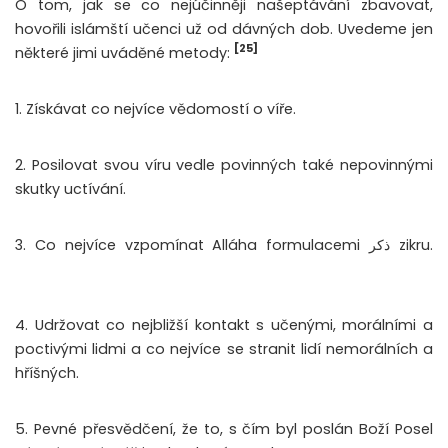
O tom, jak se co nejúčinněji našeptávání zbavovat,
hovořili islámští učenci už od dávných dob. Uvedeme jen
[25]
některé jimi uváděné metody:
1. Získávat co nejvíce vědomostí o víře.
2. Posilovat svou víru vedle povinných také nepovinnými
skutky uctívání.
3. Co nejvíce vzpomínat Alláha formulacemi ذكر zikru.
4. Udržovat co nejbližší kontakt s učenými, morálními a
poctivými lidmi a co nejvíce se stranit lidí nemorálních a
hříšných.
5. Pevné
přesvědčení, že to, s čím byl poslán Boží Posel