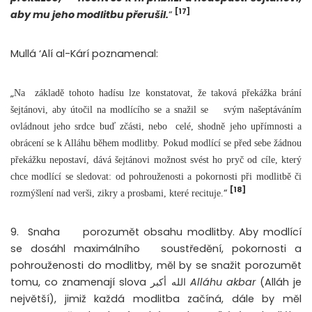
[17]
aby mu jeho modlitbu přerušil.
“
Mullá ‘Alí al-Kárí poznamenal:
„
Na
základě tohoto hadísu lze konstatovat, že taková překážka brání
šejtánovi, aby útočil na modlícího se a snažil se
svým našeptáváním
ovládnout jeho srdce buď zčásti, nebo
celé, shodně jeho upřímnosti a
obrácení se k Alláhu během modlitby. Pokud modlící se před sebe žádnou
překážku nepostaví, dává šejtánovi možnost svést ho pryč od cíle, který
chce modlící se sledovat: od pohrouženosti a pokornosti při modlitbě či
[18]
“
rozmýšlení nad verši, zikry a prosbami, které recituje.
9. Snaha
porozumět obsahu modlitby. Aby modlící
se dosáhl maximálního
soustředění, pokornosti a
pohrouženosti do modlitby, měl by se snažit porozumět
tomu, co znamenají slova الله أكبر
Alláhu akbar
(Alláh je
největší), jimiž každá modlitba začíná, dále by měl