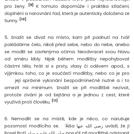
[9]
pro ženy.
K tomuto dopomůže i praktika stlačení,
doplnění a narovnání řad, která je autenticky doložena ze
[10]
Sunny.
5. Snažit se dívat na místo, kam při padnutí na tvář
pokládáme čelo, nikoli před sebe, nebo do nebe, anebo
se modlit se zavřenýma očima. Neodvracet svou hlavu
od směru kibly. Nijak během modlitby nepohybovat
částmi těla, hrát si s prsty, vlasy či oděvem apod., s
výjimkou toho, co je součástí modlitby, nebo co je pro
její správné vykonání bezpodmínečně nutné a i to
omezit na minimum. Snažit se při modlitbě nezívat,
protože zívání je od šejtána a je jednou z cest, které
[11]
využívá proti člověku.
6. Nemodlit se na místě, kde je něco, co narušuje
pozornost modlícího se.
‘Áiša رضي الله عنها uvádí, že jí
Posel Boží صلى الله عليه و سلم poručil při modlitbě odstranit