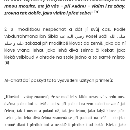
mnou modlíte, ale já vás – při Alláhu – vidím i za zády,
[4]
zrovna tak dobře, jako vidím i před sebe!
“
2. S
modlitbou nespěchat a dát jí svůj čas. Podle
‘Abdurrahmána ibn Šibla رضي الله عنه Posel Boží صلى الله
عليه و سلم zakázal při modlitbě klovat do země, jako do ní
klove vrána, lehat, jako lehá divá šelma či klekat, jako
kleká velbloud v ohradě na stále jedno a to samé místo.
[5]
Al-Chattábí poskytl toto vysvětlení užitých příměrů:
„
Klování
vrány znamená, že se modlící v klidu nezastaví v sedu mezi
dvěma padnutími na tvář a ani se při padnutí na zem nedotkne země jak
čelem, tak i nosem a pokud už, tak jen letmo, jako když klove pták.
Lehat jako lehá divá šelma znamená se při padnutí na tvář
dotýkat
kromě dlaní i předloktími a neoddělit předloktí od boků. Klekat jako