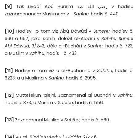
[9]
Tak uvádí Abú Hurejra رضي الله عنه v hadísu
zaznamenaném Muslimem v
Sahíhu
, hadís č. 440.
[10]
Hadísy
o tom viz Abú Dáwúd v
Sunenu
, hadísy č.
666 a 667, jako sahíh
doložil al-Albání v
Sahíhu Suneni
Abí Dáwúd
, 3/243; dále al-Buchárí v
Sahíhu
, hadís č. 723;
a Muslim v
Sahíhu
, hadís
č. 433.
[11]
Hadísy o tom viz u al-Buchárího v
Sahíhu
, hadís č.
6223; a u Muslima v
Sahíhu
, hadís č. 2995.
[12]
Muttefekun ‘alejhi. Zaznamenal al-Buchárí v
Sahíhu
,
hadís č. 373; a Muslim v
Sahíhu
, hadís č. 556.
[13]
Zaznamenal Muslim v
Sahíhu
, hadís č. 560.
[14]
Viz
al-Binájetu šerhu l-Hidája
, 2/446.