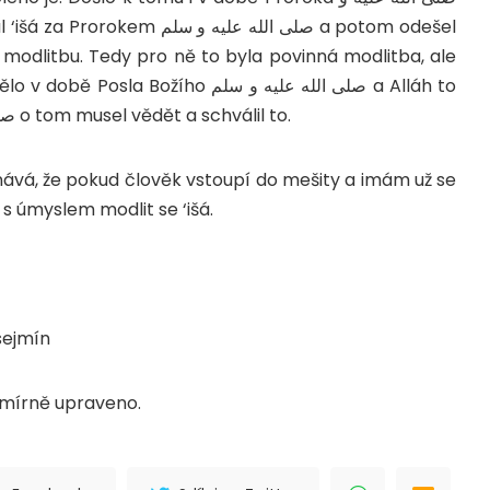
modlitbu. Tedy pro ně to byla povinná modlitba, ale
dělo v době Posla Božího
صلى الله عليه و سلم a Alláh to
صل
o tom musel vědět a schválil to.
á, že pokud člověk vstoupí do mešity a imám už se
s úmyslem modlit se ‘išá.
sejmín
ě mírně upraveno.