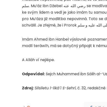
سلم. Mu’áz ibn Džebel رضي الله عنه se modlíval ‘išá za Prorokem صلى الله عليه و سلم a potom odešel
ke svým lidem a vedl je jako imám tu samou 
pro Mu’áza již modlitba nepovinná. Toto se 
schválil. Je zřejmé, že i Prorok
ى الله عليه و سلم
Imám Ahmed ibn Hanbel výslovně poznamenáv
modlí teráwíh, má se dotyčný připojit k němu 
A Alláh ví nejlépe.
Odpovídal:
šejch Muhammed ibn Sálih al-‘U
Zdroj:
Silsiletu l-liká´i š-šehrí
, č. 32, redakčn