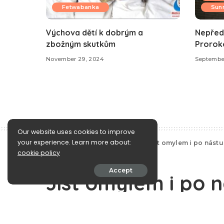
Fetwabanka
Sunn
Výchova dětí k dobrým a
Nepřed
zbožným skutkům
Proroko
November 29, 2024
September
Our website uses cookies to improve
your experience. Learn more about:
e-Islám
>
Blog
>
Vaše dotazy
>
Jíst omylem i po nást
cookie policy
Vaše dotazy
Accept
Jíst omylem i po 
půstu