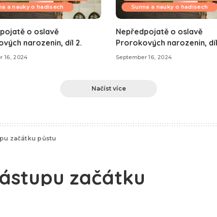
a a nauky o hadísech
Sunna a nauky o hadísech
pojatě o oslavě
Nepředpojatě o oslavě
vých narozenin, díl 2.
Prorokových narozenin, díl 
 16, 2024
September 16, 2024
Načíst více
upu začátku půstu
nástupu začátku