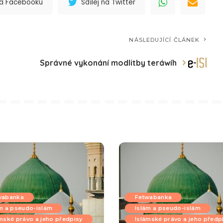
 na Facebooku
Sdílej na Twitter
NÁSLEDUJÍCÍ ČLÁNEK
Správné vykonání modlitby teráwíh
wabanka
Fetwabanka
m a pseudo-islám
Islám a pseudo-islám
mské právo a jeho předpisy
Islámské právo a jeho předp