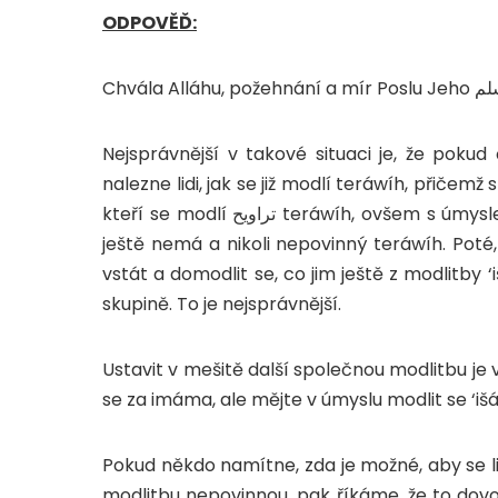
ODPOVĚĎ:
Chvála Alláhu, požehnání a mír Poslu Jeho
Nejsprávnější v takové situaci je, že pokud člov
nalezne lidi, jak se již modlí teráwíh, přičemž
kteří se modlí تراويح teráwíh, ovšem s úmyslem, že se bude modlit povinnou modlitbu ‘išá, kterou
ještě nemá a nikoli nepovinný teráwíh. Pot
vstát a domodlit se, co jim ještě z modlitby ‘
skupině. To je nejsprávnější.
Ustavit v mešitě další společnou modlitbu je
se za imáma, ale mějte v úmyslu modlit se ‘išá
Pokud někdo namítne, zda je možné, aby se l
modlitbu nepovinnou, pak říkáme, že to dovoleno je.