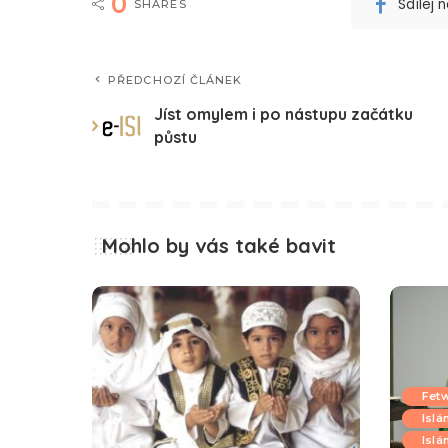
0
Sdílej
SHARES
PŘEDCHOZÍ ČLÁNEK
Jíst omylem i po nástupu začátku
půstu
Mohlo by vás také bavit
Fet
Islá
Islá