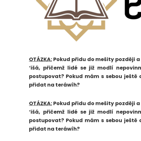
OTÁZKA:
Pokud přidu do mešity později a
‘išá, přičemž lidé se již modlí nepo
postupovat? Pokud mám s sebou ještě da
přidat na teráwíh?
OTÁZKA:
Pokud přidu do mešity později a
‘išá, přičemž lidé se již modlí nepo
postupovat? Pokud mám s sebou ještě da
přidat na teráwíh?