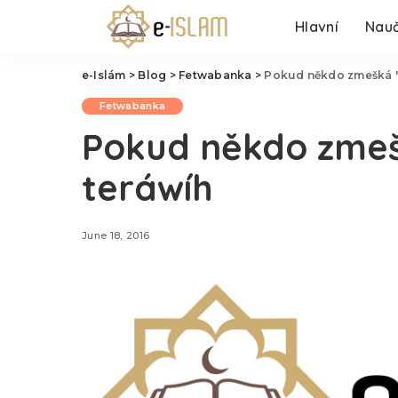
Hlavní
Nauč
e-Islám
>
Blog
>
Fetwabanka
>
Pokud někdo zmešká 'iš
Fetwabanka
Pokud někdo zmešk
teráwíh
June 18, 2016