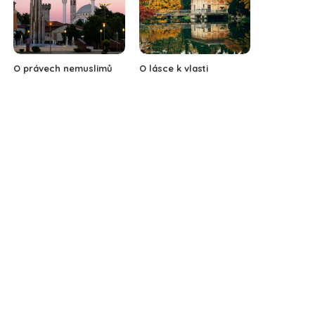
O právech nemuslimů
O lásce k vlasti