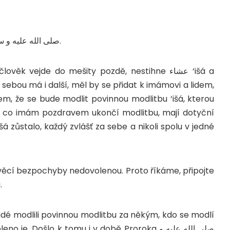
صلى الله عليه و سلم.
ěk vejde do mešity pozdě, nestihne عشاء ‘išá a
 s sebou má i další, měl by se přidat k imámovi a lidem,
é, co imám pozdravem ukončí modlitbu, mají dotyční
išá zůstalo, každý zvlášť za sebe a nikoli spolu v jedné
 věcí bezpochyby nedovolenou. Proto říkáme, připojte
.
idé modlili povinnou modlitbu za někým, kdo se modlí
 Došlo k tomu i v době Proroka صلى الله عليه و