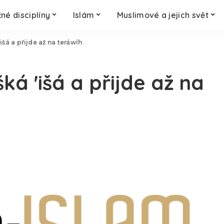
né disciplíny
Islám
Muslimové a jejich svět
á a přijde až na teráwíh
á 'išá a přijde až na