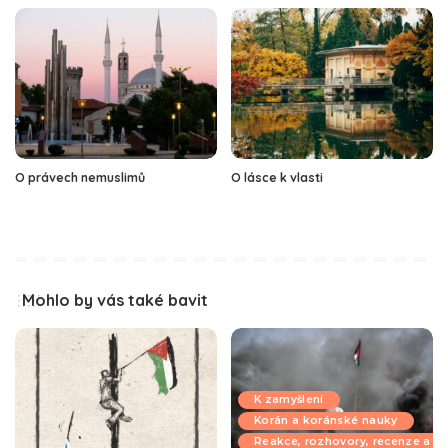
O právech nemuslimů
O lásce k vlasti
Mohlo by vás také bavit
K zamyšlení
Korán a koránské nauky
Reakce, rozhovory, recenze a k