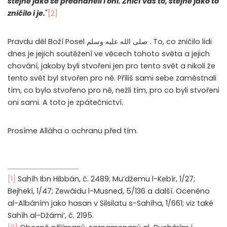
stejně jako se předháněli i oni. Zničí vás to, stejně jako to
zničilo i je.
"
[2]
Pravdu děl Boží Posel
صلى الله عليه وسلم
. To, co zničilo lidi
dnes je jejich soutěžení ve věcech tohoto světa a jejich
chování, jakoby byli stvořeni jen pro tento svět a nikoli že
tento svět byl stvořen pro ně. Příliš sami sebe zaměstnali
tím, co bylo stvořeno pro ně, nežli tím, pro co byli stvořeni
oni sami. A toto je zpátečnictví.
Prosíme Alláha o ochranu před tím.
Sahíh Ibn Hibbán, č. 2489; Mu’džemu l-Kebír, 1/27;
[1]
Bejhekí, 1/47; Zewáidu l-Musned, 5/136 a další. Oceněno
al-Albáním jako hasan v Silsilatu s-Sahíha, 1/661; viz také
Sahíh al-Džámi‘, č. 2195.