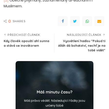
Obecně přijímaný, zaznamenaný al-Buchárím i
[2]
Muslimem.
0
SHARES
PŘEDCHOZÍ ČLÁNEK
NÁSLEDUJÍCÍ ČLÁNEK
Kdy člověk opouští ahl sunna
Vysvětlení hadísu "Pokud ti
a stává se inovátorem
Alláh dá bohatství, nechť je na
tobě vidět"
Máš minutu času?
Máš právo vědět. Následující řádky jsou
určeny tobě