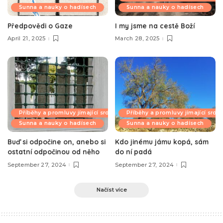
Sunna a nauky o hadísech
Sunna a nauky o hadísech
Předpovědi o Gaze
I my jsme na cestě Boží
April 21, 2025
March 28, 2025
Příběhy a promluvy jímající srdce
Příběhy a promluvy jímající srdc
Sunna a nauky o hadísech
Sunna a nauky o hadísech
Buď si odpočine on, anebo si
Kdo jinému jámu kopá, sám
ostatní odpočinou od něho
do ní padá
September 27, 2024
September 27, 2024
Načíst více