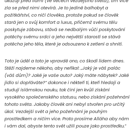
ukazují před lidmi (ve věcech vezdejšího světa), tím více
zla se před nimi otevírá. Je to jedině balhobyt a
požitkářství, co ničí člověka, protože pokud se člověk
stará jen o svůj komfort a luxus, přičemž svému tělu
poskytuje zábavu, stává se nedbalým vůči poskytování
potěchy svému srdci a jeho největší starostí se stává
potěcha jeho těla, které je odsouzeno k zetlení a shnití.
Toto je úděl a toto je vpravdě ono, co škodí lidem dnes.
Stěží najdeme někoho, aby neříkal: „Jaký je váš palác
(váš dům)? Jaké je vaše auto? Jaký máte nábytek? Jaké
jídlo si dopřáváte?“ dokonce i někteří ti, kteří hledají a
studují islámskou nauku, tak činí jen kvůli získání
vysokého společenského statusu, nebo získání požehnání
tohoto světa. Jakoby člověk ani nebyl stvořen pro určitý
úkol. Vezdejší svět a jeho požehnání je pouhým
prostředkem a ničím více. Proto prosíme Alláha aby nám
i vám dal, abyste tento svět užili pouze jako prostředku.
“