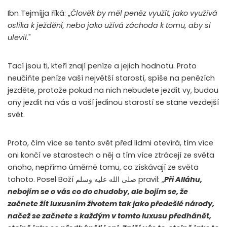
Ibn Tejmíjja říká: „
Člověk by měl peněz využít, jako využívá
oslíka k ježdění, nebo jako užívá záchoda k tomu, aby si
ulevil.
"
Tací jsou ti, kteří znají peníze a jejich hodnotu. Proto
neučiňte peníze vaší největší starostí, spíše na penězích
jezděte, protože pokud na nich nebudete jezdit vy, budou
ony jezdit na vás a vaší jedinou starostí se stane vezdejší
svět.
Proto, čím více se tento svět před lidmi otevírá, tím více
oni končí ve starostech o něj a tím více ztrácejí ze světa
onoho, nepřímo úměrně tomu, co získávají ze světa
tohoto. Posel Boží
صلى الله عليه وسلم
pravil: „
Při Alláhu,
nebojím se o vás co do chudoby, ale bojím se, že
začnete žít luxusním životem tak jako předešlé národy,
načež se začnete s každým v tomto luxusu předhánět,