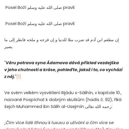
Posel Boží
صلى الله عليه وسلم
pravil:
Posel Boží
صلى الله عليه وسلم
pravil:
إن مطعم ابن آدم قد ضرب مثلا للدنيا و إن قزحه و ملحه فانظر إلى ما
يصير
"
Věru potrava syna Ádamova dává příklad vezdejška
v jeho chutnosti a kráse, pohleďte, jakož i to, co vychází
z něj.
"
[1]
Ve svém velkém vysvětlení Rijádu s-Sálihín, v kapitole 10.,
nazvané Pospíchat k dobrým skutkům (hadís č. 92), říká
šejch Muhammed ibn Sálih al-Usejmín
رحمه الله تعالى
:
„
Čím více lidé tíhnou k luxusu a užívání a čím více se