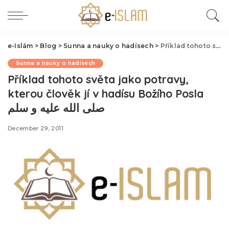
e-Islám
>
Blog
>
Sunna a nauky o hadísech
>
Sunna a nauky o hadísech
Příklad tohoto světa jako potravy,
kterou člověk jí v hadísu Božího Posla
صلى الله عليه و سلم
December 29, 2011