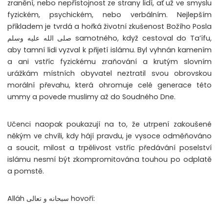
zranění, nebo nepřístojnost ze strany lidí, ať už ve smyslu
fyzickém, psychickém, nebo verbálním. Nejlepším
příkladem je tvrdá a hořká životní zkušenost Božího Posla
صلى الله عليه وسلم samotného, když cestoval do Ta’ífu,
aby tamní lidi vyzval k přijetí islámu. Byl vyhnán kamením
a ani vstříc fyzickému zraňování a krutým slovním
urážkám místních obyvatel neztratil svou obrovskou
morální převahu, která ohromuje celé generace této
ummy a povede muslimy až do Soudného Dne.
Učenci naopak poukazují na to, že utrpení zakoušené
někým ve chvíli, kdy hájí pravdu, je vysoce odměňováno
a soucit, milost a trpělivost vstříc předávání poselství
islámu nesmí být zkompromitována touhou po odplatě
a pomstě.
Alláh سبحانه و تعالى hovoří: