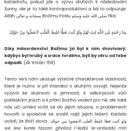
katastrofu, pokud jde o výzvu druhých k následování
Sunny, ale je to také kontraproduktivní a lidi to odpuzuje.
Alláh سبحانه و تعالى Božímu Poslu صلى الله عليه وسلم říká:
بِمَا رَحْمَةٍ مِّنَ اللَّهِ لِنتَ لَهُمْ وَلَوْ كُنتَ فَظًّا غَلِيظَ الْقَلْبِ لَانفَضُّوا مِنْ حَوْلِكَ
Díky milosrdenství Božímu jsi byl k nim shovívavý;
kdybys byl hrubý a srdce tvrdého, byli by věru od tebe
odpadli.
(Áli ‘Imrán: 159)
Tento verš nám ukazuje výtečné charakterové vlastnosti,
které je nutno si při interakci s druhými osvojit. Nejenže
vyzývá ke slušnosti a jemnosti, k velkorysosti vůči
pokleskům jiných a k přání Božího vedení pro ně, ale také
nás učí umění vcítit se do jejich situace, o problémech
hovořit a společně se snažit najít jejich řešení. Katáda
uvádí, že Boží slova ولو كنت فظا غليظ القلب لانفضوا من حولك
we lew kunte fazzan ghalíza l-kalbi le-anfeddú min