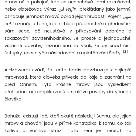
ctnostně a pokojně, kdo se nenechává lidmi rozrušovat,
nebo obtěžovat. Výraz لين
lejjin
, překládaný jako jemný,
označuje jemnost mravů oproti jejich hrubosti. Pojem سهل
sehl
označuje toho, kdo si hledí přednostně a především
sám sebe, ač neustává v přikazování dobrého a
zakazování zavrženíhodného. Je prosté a jednoduché,
vstřícné povahy, neznamená to však, že by snad činil
[2]
ústupky, co se týče následování a uplatňování Šarí‘y.
Al-Máwerdí uvádí, že tento hadís povzbuzuje k nejlepší
mravnosti, která člověka přivede do Ráje a zachrání ho
před Ohněm. Tyto krásné mravy jsou výsledkem
přehledné, nekomplikované a smířlivé povahy dotyčného
člověka.
Bohužel existují lidé, kteří okatě následují Sunnu, ale jejich
mravy a chování jsou v přímé kontradikci k tomu, co tak
žárlivě a vášnivě střeží. Toto není jen recept na