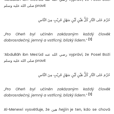
صلى الله عليه وسلم pravil:
حُرِّمَ عَلى النَّارِ كُلُّ هَيِّنٍ لَيِّنٍ سَهْلٍ قَرِيْبٍ مِنَ النَّاسِ
„
Pro Oheň byl učiněn zakázaným každý člověk
[1]
dobrosrdečný, jemný a vstřícný, blízký lidem.
”
‘Abdulláh ibn Mes’úd رضي الله عنه vypráví, že Posel Boží
صلى الله عليه وسلم pravil:
حُرِّمَ عَلى النَّارِ كُلُّ هَيِّنٍ لَيِّنٍ سَهْلٍ قَرِيْبٍ مِنَ النَّاسِ
„
Pro Oheň byl učiněn zakázaným každý člověk
[1]
dobrosrdečný, jemný a vstřícný, blízký lidem.
”
Al-Menewí vysvětluje, že هين
hejjin
je ten, kdo se chová