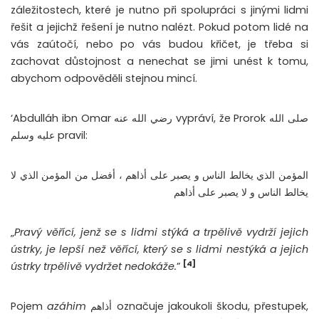
záležitostech, které je nutno při spolupráci s jinými lidmi
řešit a jejichž řešení je nutno nalézt. Pokud potom lidé na
vás zaútočí, nebo po vás budou křičet, je třeba si
zachovat důstojnost a nenechat se jimi unést k tomu,
abychom odpověděli stejnou mincí.
‘Abdulláh ibn Omar رضي الله عنه vypráví, že Prorok صلى الله
عليه وسلم pravil:
المؤمن الذي يخالط الناس و يصبر على أذاهم ، أفضل من المؤمن الذي لا
يخالط الناس و لا يصبر على أذاهم
„
Pravý věřící, jenž se s lidmi stýká a trpělivě vydrží jejich
ústrky, je lepší než věřící, který se s lidmi nestýká a jejich
[4]
ústrky trpělivě vydržet nedokáže.
”
Pojem
azáhim
أذاهم označuje jakoukoli škodu, přestupek,