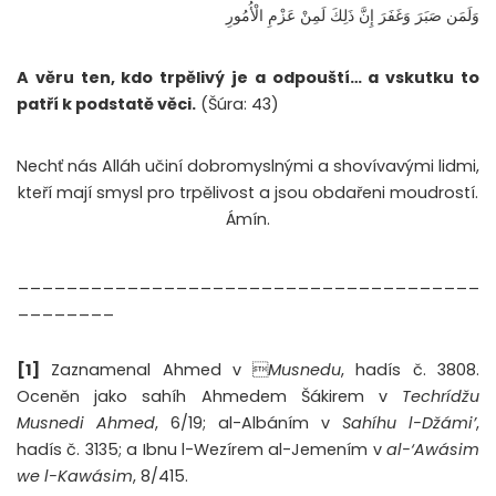
وَلَمَن صَبَرَ وَغَفَرَ إِنَّ ذَلِكَ لَمِنْ عَزْمِ الْأُمُورِ
A věru ten, kdo trpělivý je a odpouští… a vskutku to
patří k podstatě věci.
(Šúra: 43)
Nechť nás Alláh učiní dobromyslnými a shovívavými lidmi,
kteří mají smysl pro trpělivost a jsou obdařeni moudrostí.
Ámín.
______________________________________
________
[1]
Zaznamenal Ahmed v 
Musnedu
, hadís č. 3808.
Oceněn jako sahíh Ahmedem Šákirem v
Techrídžu
Musnedi Ahmed
, 6/19; al-Albáním v
Sahíhu l-Džámi’
,
hadís č. 3135; a Ibnu l-Wezírem al-Jemením v
al-‘Awásim
we l-Kawásim
, 8/415.