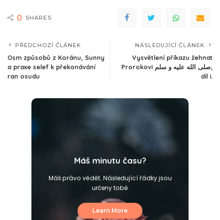
0
SHARES
PŘEDCHOZÍ ČLÁNEK
NÁSLEDUJÍCÍ ČLÁNEK
Osm způsobů z Koránu, Sunny
Vysvětlení příkazu žehnat
a praxe selef k překonávání
Prorokovi صلى الله عليه و سلم,
ran osudu
díl i.
Máš minutu času?
Máš právo vědět. Následující řádky jsou
určeny tobě
Learn More