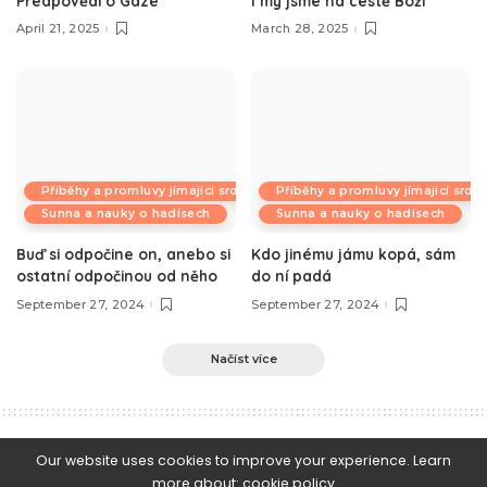
Předpovědi o Gaze
I my jsme na cestě Boží
April 21, 2025
March 28, 2025
Příběhy a promluvy jímající srdce
Příběhy a promluvy jímající srdc
Sunna a nauky o hadísech
Sunna a nauky o hadísech
Buď si odpočine on, anebo si
Kdo jinému jámu kopá, sám
ostatní odpočinou od něho
do ní padá
September 27, 2024
September 27, 2024
Načíst více
e-Islám
>
Blog
>
Islámská morálka a etiketa
>
Osm způsobů z Koránu, Sunny a praxe selef k překonávání ran osudu
Our website uses cookies to improve your experience. Learn
more about:
cookie policy
Islámská morálka a etiketa
Islámské právo a jeho předpisy