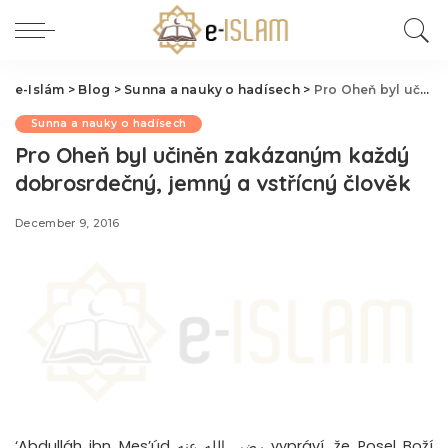
e-Islám
>
Blog
>
Sunna a nauky o hadísech
>
Pro Oheň byl učiněn zakázaným každý dobrosrdečný, jemný a vstřícný člověk
Sunna a nauky o hadísech
Pro Oheň byl učiněn zakázaným každý
dobrosrdečný, jemný a vstřícný člověk
December 9, 2016
‘Abdulláh ibn Mes’úd رضي الله عنه vypráví, že Posel Boží