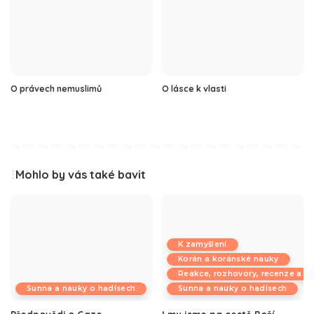
O právech nemuslimů
O lásce k vlasti
Mohlo by vás také bavit
K zamyšlení
Korán a koránské nauky
Reakce, rozhovory, recenze a k
Sunna a nauky o hadísech
Sunna a nauky o hadísech