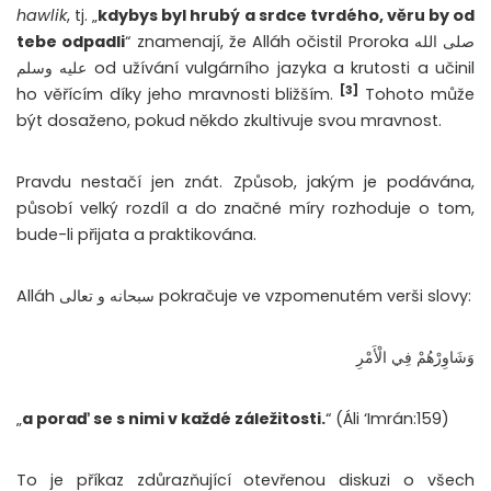
hawlik
, tj. „
kdybys byl hrubý a srdce tvrdého, věru by od
tebe odpadli
“ znamenají, že Alláh očistil Proroka صلى الله
عليه وسلم od užívání vulgárního jazyka a krutosti a učinil
[3]
ho věřícím díky jeho mravnosti bližším.
Tohoto může
být dosaženo, pokud někdo zkultivuje svou mravnost.
Pravdu nestačí jen znát. Způsob, jakým je podávána,
působí velký rozdíl a do značné míry rozhoduje o tom,
bude-li přijata a praktikována.
Alláh سبحانه و تعالى pokračuje ve vzpomenutém verši slovy:
وَشَاوِرْهُمْ فِي الْأَمْرِ
„
a poraď se s nimi v každé záležitosti.
“ (Áli ‘Imrán:159)
To je příkaz zdůrazňující otevřenou diskuzi o všech