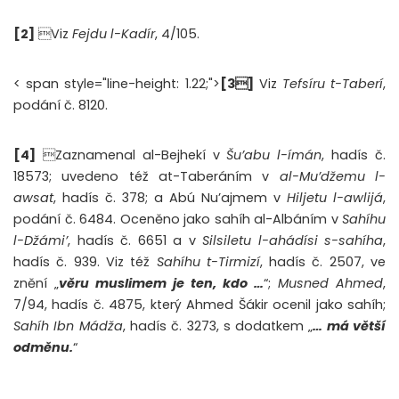
[
2]
Viz
Fejdu l-Kadír
, 4/105.
< span style="line-height: 1.22;">
[3]
Viz
Tefsíru t-Taberí
,
podání č. 8120.
[4]
Zaznamenal al-Bejhekí v
Šu’abu l-ímán
, hadís č.
18573; uvedeno též at-Taberáním v
al-Mu’džemu l-
awsat
, hadís č. 378; a Abú Nu’ajmem v
Hiljetu l-awlijá
,
podání č. 6484. Oceněno jako sahíh al-Albáním v
Sahíhu
l-Džámi’
, hadís č. 6651 a v
Silsiletu l-ahádísi s-sahíha
,
hadís č. 939. Viz též
Sahíhu t-Tirmizí
, hadís č. 2507, ve
znění „
věru muslimem je ten, kdo …
“;
Musned Ahmed
,
7/94, hadís č. 4875, který Ahmed Šákir ocenil jako sahíh;
Sahíh Ibn Mádža
, hadís č. 3273, s dodatkem „
… má větší
odměnu.
“