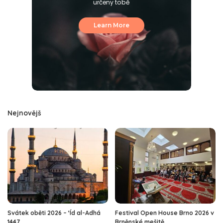
určeny tobě
Learn More
Nejnovějš
Svátek oběti 2026 – ‘Íd al-Adhá
Festival Open House Brno 2026 v
1447
Brněnské mešitě