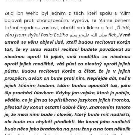
Zejd ibn Wehb byl jedním z těch, kteří spolu s ‘Alím
bojovali proti cháridžovcům. Vypráví, že ‘Alí se během
tažení najednou zastavil, obrátil se k lidem a řekl: „
Ó lidé,
věru jsem slyšel Posla Božího
صلى الله عليه و سلم
říci: „
V mé
ummě se věru objeví lidé, kteří budou recitovat Korán
tak, že vy svou vlastní recitaci budete považovat za
nicotnou oproti té jejich, vaši modlitbu za nicotnou
oproti jejich modlitbě, váš půst za nicotný oproti jejich
půstu. Budou recitovat Korán a čítat, že je v jejich
prospěch, avšak on bude proti nim. Nepřejde dál, než k
jejich klíčním kostem. Islám budou opouštět tak, jako
šíp prochází úlovkem.
Kdyby jen vojsko, které je pobije,
vědělo, co je jim za to přislíbeno jazykem jejich Proroka,
přestali by konat ostatní dobré činy. Znamením tohoto
je, že mezi nimi bude i člověk, který bude mít nadloktí,
ale bude mu chybět předloktí. Na konci jeho nadloktí
bude něco jako bradavka na prsu ženy a na tom několik