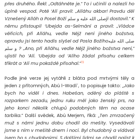
přes druhého. Řekl: „Odtáhněte je.“ To i učinili a nalezli ho
úplně vespod. Poté ‘Alí pravil: „Alláhu akbar! Pravdu děl
Vznešený Alláh a Posel Boží
صلى الله عليه و سلم
ji dostavil.“ K
němu přistoupil ‘Ubejda as-Selmání a pravil: „Vládce
věřících, při Alláhu, vedle Nějž není jiného božstva,
opravdu jsi tento hadís slyšel od Posla Božího
صلى الله عليه
و سلم
? „
Ano, při Alláhu, vedle Nějž jiného božstva není,“
ujistil ho ‘Alí. ‘Ubejda od ‘Alího žádal přísahu celkem
19
třikrát a ‘Alí mu pokaždé přísahal.
“
Podle jiné verze jej vytáhli z bláta pod mrtvými těly a
jeden z přítomných, Abú l-Wadí´, to popisuje takto: „
Jako
bych ho viděl i dnes. Habešan, oděný do pláště s
rozparkem zezadu, jednu ruku měl jako ženský prs, na
jeho konci několik chlupů podobných těm na ocase
tarbíka.
“ Další svědek, Abú Merjem, říká: „
Ten zmrzačený
muž s námi jednu dobu chodil do mešity. Vysedávali
jsme s ním v mešitě dnem i nocí. Byl chudobný a vídával
jsem ho s chudobnými. S dalšími lidmi se chodil najíst k