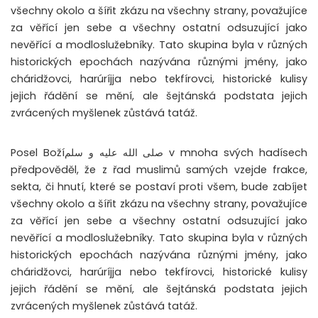
všechny okolo a šířit zkázu na všechny strany, považujíce
za věřící jen sebe a všechny ostatní odsuzující jako
nevěřící a modloslužebníky. Tato skupina byla v různých
historických epochách nazývána různými jmény, jako
cháridžovci, harúríjja nebo tekfírovci, historické kulisy
jejich řádění se mění, ale šejtánská podstata jejich
zvrácených myšlenek zůstává tatáž.
Posel Božíصلى الله عليه و سلم v mnoha svých hadísech
předpověděl, že z řad muslimů samých vzejde frakce,
sekta, či hnutí, které se postaví proti všem, bude zabíjet
všechny okolo a šířit zkázu na všechny strany, považujíce
za věřící jen sebe a všechny ostatní odsuzující jako
nevěřící a modloslužebníky. Tato skupina byla v různých
historických epochách nazývána různými jmény, jako
cháridžovci, harúríjja nebo tekfírovci, historické kulisy
jejich řádění se mění, ale šejtánská podstata jejich
zvrácených myšlenek zůstává tatáž.