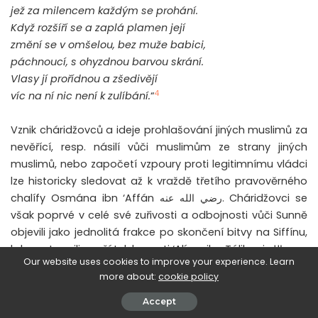
jež za milencem každým se prohání.
Když rozšíří se a zaplá plamen její
změní se v omšelou, bez muže babici,
páchnoucí, s ohyzdnou barvou skrání.
Vlasy jí prořídnou a zšedivějí
4
víc na ní nic není k zulíbání.
“
Vznik cháridžovců a ideje prohlašování jiných muslimů za
nevěřící, resp. násilí vůči muslimům ze strany jiných
muslimů, nebo započetí vzpoury proti legitimnímu vládci
lze historicky sledovat až k vraždě třetího pravověrného
chalífy Osmána ibn ‘Affán رضي الله عنه. Cháridžovci se
však poprvé v celé své zuřivosti a odbojnosti vůči Sunně
objevili jako jednolitá frakce po skončení bitvy na Siffínu,
kde vystoupili nepřátelsky proti ‘Alímu ibn Tálibovi رضي الله
Our website uses cookies to improve your experience. Learn
عنه, zeti a bratranci Posla Božíhoصلى الله عليه و سلم,
more about:
cookie policy
tehdejšímu právoplatnému vůdci věřících a čtvrtému z
pravověrných chalífů, poté, co se jak obyvatelé Šámu,
Accept
tak i obyvatelé Iráku konečně dohodli na arbitráži mezi