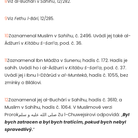
8
Viz al-Buchárí v
Sahíhu
,
12/282.
9
Viz
Fethu l-B
á
r
í
,
12/285.
10
Zaznamenal Muslim v
Sahíhu
, č. 2496. Uvádí jej také al-
Ádžurrí v
Kitábu š-šarí’a
, pod. č. 36.
11
Zaznamenal Ibn Mádža v
Sunenu
, hadís č. 172. Hadís je
sahíh. Uvádí ho i al-Ádžurrí v
Kitábu š-šarí’a
, pod. č. 37.
Uvádí jej i Ibnu l-Džárúd v
a
l-Muntek
á
, hadís č. 1055, bez
zmínky o Bilálovi.
12
Zaznamenal jej al-Buchárí v Sahíhu, hadís č. 3610; a
Muslim v Sahíhu, hadís č. 1064. V Muslimově verzi
Prorokصلى الله عليه و سلم Zu l-Chuwejsirovi odpovídá: „
Byl
bych zatracen a byl bych tratícím, pokud bych nebyl
spravedlivý.
“