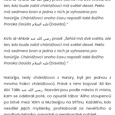
ten, kdo bude zabit cháridžovci má světel deset. Peklo
má sedmero bran a jedna z nich je vyhrazena pro
harúríjje. Cháridžovci onoho času napadli také Božího
1
Proroka Daúda
عليه السلام(Davida).“
Ka’b al-Ahbár رضي الله عنه pravil: „
Šehíd má dvě světla, ale
ten, kdo bude zabit cháridžovci má světel deset. Peklo
má sedmero bran a jedna z nich je vyhrazena pro
harúríjje. Cháridžovci onoho času napadli také Božího
1
Proroka Daúda
عليه السلام(Davida).“
Harúríjja, tedy cháridžovci z Harúry, byli jen jednou z
mnoha frakcí cháridžovců. Právě s nimi bojoval ‘Alí ibn
Abí Tálib رضي الله عنه. Nazváni jsou podle města či místa,
kam se odebrali poté, co opustili tábor ‘Alího stoupenců
po bitvě mezi ‘Alím a Mu’áwíjjou na Siffínu. Každého, kdo
nesdílel jejich myšlenky, prohlašovali za nevěřícího a
modloslužebníka, napadali a nemilosrdně pobíjeli.