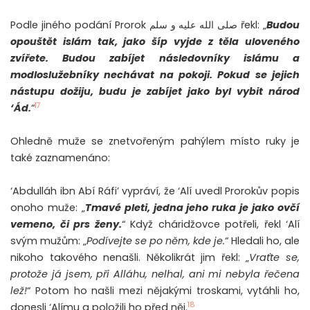
Podle jiného podání Prorok صلى الله عليه و سلم řekl: „
Budou
opouštět islám tak, jako šíp vyjde z těla uloveného
zvířete. Budou zabíjet následovníky islámu a
modloslužebníky nechávat na pokoji. Pokud se jejich
nástupu dožiju, budu je zabíjet jako byl vybit národ
17
‘Ád.
“
Ohledně muže se znetvořeným pahýlem místo ruky je
také zaznamenáno:
‘Abdulláh ibn Abí Ráfi’ vypráví, že ‘Alí uvedl Prorokův popis
onoho muže: „
Tmavé pleti, jedna jeho ruka je jako ovčí
vemeno, či prs ženy.
“ Když cháridžovce potřeli, řekl ‘Alí
svým mužům: „
Podívejte se po něm, kde je.
“ Hledali ho, ale
nikoho takového nenašli. Několikrát jim řekl: „
Vraťte se,
protože já jsem, při Alláhu, nelhal, ani mi nebyla řečena
lež!
“ Potom ho našli mezi nějakými troskami, vytáhli ho,
18
donesli ‘Alímu a položili ho před něj.