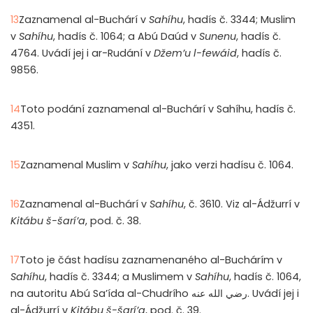
13
Zaznamenal al-Buchárí v
Sahíhu
, hadís č. 3344; Muslim
v
Sahíhu
, hadís č. 1064; a Abú Daúd v
Sunenu
, hadís č.
4764. Uvádí jej i ar-Rudání v
Džem’u l-fewáid
, hadís č.
9856.
14
Toto podání zaznamenal al-Buchárí v Sahíhu, hadís č.
4351.
15
Zaznamenal Muslim v
Sahíhu
, jako verzi hadísu č. 1064.
16
Zaznamenal al-Buchárí v
Sah
í
hu
, č. 3610. Viz al-Ádžurrí v
Kitábu š-šarí’a
, pod. č. 38.
17
Toto je část hadísu zaznamenaného al-Buchárím v
Sahíhu
, hadís č. 3344; a Muslimem v
Sahíhu
, hadís č. 1064,
na autoritu Abú Sa’ída al-Chudrího رضي الله عنه. Uvádí jej i
al-Ádžurrí v
Kitábu š-šarí’a
, pod. č. 39.