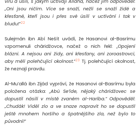
víru
a úsilí, s jakým uctívají Alláha, načež jim odpověděl:
„Oni jsou ničím. Více se snaží, nežli se snaží židé a
křesťané, kteří jsou i přes své úsilí v uctívání i tak v
22
bludu!
“
Sulejmán ibn Abí Nešít uvádí, že Hasanovi al-Basrímu
vzpomenuli cháridžovce, načež o nich řekl: „
Opojení
blázni. A nejsou ani židy, ani křesťany, ani zoroastrovci,
23
aby měli polehčující okolnost.
“
Tj. polehčující okolnost,
že neznají pravdu.
Al-Mu’allá ibn Zijád vypráví, že Hasanovi al-Basrímu byla
položena otázka: „
Abú Se’íde, nějaký cháridžovec se
dopustil násilí v místě zvaném al-Haríba.“ Odpověděl:
„Chudák! Viděl zlo a ve snaze napravit ho se dopustil
ještě mnohem horšího a špatnějšího zla, než bylo to
původní!
“