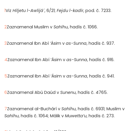
1
Viz
Hiljetu l-
Aw
lij
á´
, 6/21;
Fejdu l-
k
ad
í
r
, pod. č. 7233.
2
Zaznamenal Muslim v
Sahíhu
, hadís č. 1066.
3
Zaznamenal Ibn Abí ‘Ásim v
as-Sunna
, hadís č. 937.
4
Zaznamenal Ibn Abí ‘Ásim v
as-Sunna
, hadís č. 916.
5
Zaznamenal Ibn Abí ‘Ásim v
as-Sunna
, hadís č. 941.
6
Zaznamenal Abú Daúd v
Sunenu
, hadís č. 4765.
7
Zaznamenal al-Buchárí v
Sahíhu
, hadís č. 6931; Muslim v
Sahíhu
, hadís č. 1064; Málik v
Muwetta’u
, hadís č. 273.