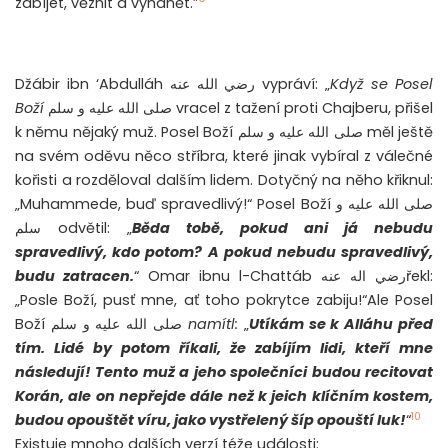
zabíjet, věznit a vyhánět.”
Džábir ibn ‘Abdulláh رضي الله عنه vypráví: „
Když se Posel
Boží
صلى الله عليه و سلم vracel z tažení proti Chajberu, přišel
k němu nějaký muž. Posel Boží صلى الله عليه و سلم měl ještě
na svém oděvu něco stříbra, které jinak vybíral z válečné
kořisti a rozděloval dalším lidem. Dotyčný na něho křiknul:
„Muhammede, buď spravedlivý!“ Posel Boží صلى الله عليه و
سلم odvětil: „
Běda tobě, pokud ani já nebudu
spravedlivý, kdo potom? A pokud nebudu spravedlivý,
budu zatracen.
“ Omar ibnu l-Chattáb رضي اله عنهřekl:
„Posle Boží, pusť mne, ať toho pokrytce zabiju!“Ale Posel
Boží صلى الله عليه و سلم
namítl:
„
Utíkám se k Alláhu před
tím. Lidé by potom říkali, že zabíjím lidi, kteří mne
následují! Tento muž a jeho společníci budou recitovat
Korán, ale on nepřejde dále než k jeich klíčním kostem,
10
budou opouštět víru, jako vystřelený šíp opouští luk!
“
Existuje mnoho dalších verzí téže události: