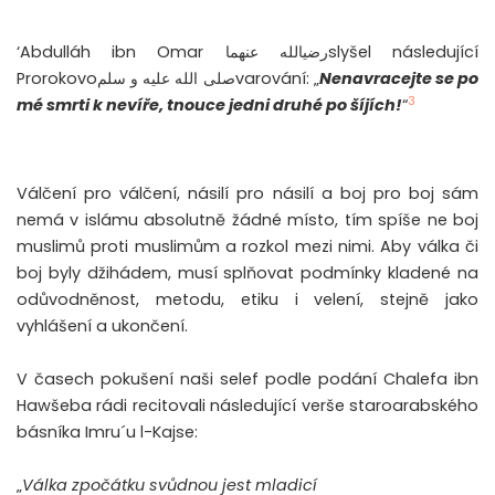
‘Abdulláh ibn Omar
رضيالله عنهما
slyšel následující
Prorokovo
صلى الله عليه و سلم
varování: „
Nenavracejte se po
3
mé smrti k nevíře, tnouce jedni druhé
po
šíjí
ch
!
“
Válčení pro válčení, násilí pro násilí a boj pro boj sám
nemá v islámu absolutně žádné místo, tím spíše ne boj
muslimů proti muslimům a rozkol mezi nimi. Aby válka či
boj byly džihádem, musí splňovat podmínky kladené na
odůvodněnost, metodu, etiku i velení, stejně jako
vyhlášení a ukončení.
V časech pokušení naši selef podle podání Chalefa ibn
Hawšeba rádi recitovali následující verše staroarabského
básníka Imru´u l-Kajse:
„
V
álka
z
počátku
svůdnou
jest
mladicí