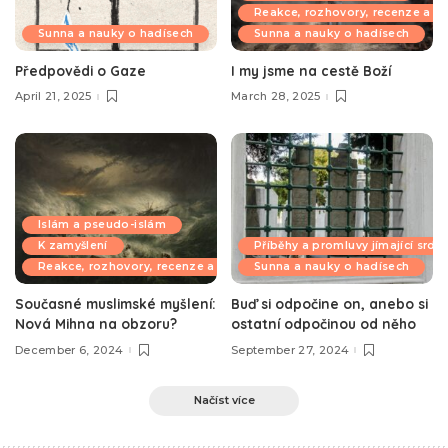
Reakce, rozhovory, recenze a k
Sunna a nauky o hadísech
Sunna a nauky o hadísech
Předpovědi o Gaze
I my jsme na cestě Boží
April 21, 2025
March 28, 2025
Islám a pseudo-islám
K zamyšlení
Příběhy a promluvy jímající srdc
Reakce, rozhovory, recenze a komentáře
Sunna a nauky o hadísech
Současné muslimské myšlení:
Buď si odpočine on, anebo si
Nová Mihna na obzoru?
ostatní odpočinou od něho
December 6, 2024
September 27, 2024
Načíst více