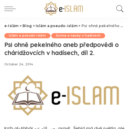
e-Islám
>
Blog
>
Islám a pseudo-islám
>
Psi ohně pekelného aneb předpovědi o cháridžovcích v hadísech, díl 2.
Islám a pseudo-islám
Sunna a nauky o hadísech
Psi ohně pekelného aneb předpovědi o
cháridžovcích v hadísech, díl 2.
October 24, 2014
Ka’b al-Ahbár رضي الله عنه pravil: „
Šehíd má dvě světla, ale