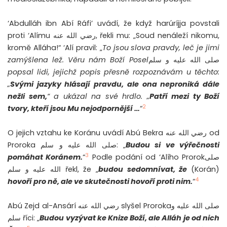
‘Abdulláh ibn Abí Ráfi’ uvádí, že když harúríjja povstali
proti ‘Alímu رضي الله عنه, řekli mu: „Soud nenáleží nikomu,
kromě Alláha!“ ‘Alí pravil: „
To jsou slova pravdy, leč je jimi
zamýšlena lež. Věru nám Boží Posel
صلى الله عليه و سلم
popsal lidi, jejichž popis přesně rozpoznávám u těchto:
„
Svými jazyky hlásají pravdu, ale ona neproniká dále
nežli sem,
“ a ukázal na své hrdlo. „
Patří mezi ty Boží
2
tvory, kteří jsou Mu nejodpornější …
“
O jejich vztahu ke Koránu uvádí Abú Bekra رضي الله عنه od
Proroka صلى الله عليه و سلم: „
Budou si ve výřečnosti
3
pomáhat Koránem.
“
Podle podání od ‘Alího Prorokصلى
الله عليه و سلم řekl, že „
budou s
e
domnívat
, že
(Korán)
4
hovoří pro ně, ale ve skutečnosti hovoří proti nim.
“
Abú Zejd al-Ansárí رضي الله عنه slyšel Prorokaصلى الله عليه و
سلم říci: „
Budou vyzývat ke Knize Boží, ale Alláh je od nich