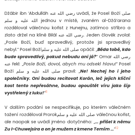
Džábir ibn ‘Abdulláh رضي الله عنه uvádí, že Posel Boží صلى
الله عليه و سلم jednou v místě, zvaném al-Džá’arana
rozděloval válečnou kořist z Hunejnu, zatímco stříbro a
zlato držel na klíně Bilál رضي الله عنه. Jeden člověk zvolal:
„Posle Boží, buď spravedlivý, protože jsi spravedlivý
nebyl.“ Posel Božíصلى الله عليه و سلم opáčil: „
Běda tobě, kdo
bude spravedlivý, pokud nebudu ani já?
“ Omar رضي الله
عنه řekl: „
Posle Boží, dovol, abych mu odsekl hlavu!
“ Posel
Boží صلى الله عليه و سلم pravil: „
Ne! Nechej ho i jeho
společníky. Oni budou recitovat Korán, leč jejich klíční
kost tento nepřesáhne, budou opouštět víru jako šíp
11
vystřelený z luku
!
“
V dalším podání se nespecifikuje, po kterém válečném
tažení rozděloval Prorokصلى الله عليه و سلم válečnou kořist,
ale naopak se uvádí jméno dotyčného: „
… přišel k němu
12
Zu l-Chuwejsira a on je mužem z kmene Temím …
“