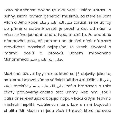
Tato skutečnost dokladuje dvě věci – islám Koránu a
Sunny, islám prvních generací muslimů, za které se Sám
Alláh a Jeho Posel صلى الله عليه و سلم zaručili, že se ubírají
po přímé a správné cestě, je prost a čist od násilí a
násilnického jednání tohoto typu, a také to, že podobné
předpovědi jsou, při pohledu na dnešní dění, důkazem
pravdivosti poselství nejlepšího ze všech stvoření a
imáma poslů a proroků, Bohem milovaného
Muhammeda صلى الله عليه و سلم.
Mezi cháridžovci byly frakce, které se již objevily, jako ta,
se kterou bojoval vůdce věřících ‘Alí ibn Abí Tálib رضي الله
عنه, Prorokův صلى الله عليه و سلم zeť a bratranec a také
čtvrtý pravověrný chalífa této ummy. Mezi nimi jsou i
další, dnes existující a bojující např. v Iráku a Sýrii, tedy na
místech nepříliš vzdálených těm, kde s nimi bojoval i
chalífa ‘Alí. Mezi nimi jsou však i takové, které na svou