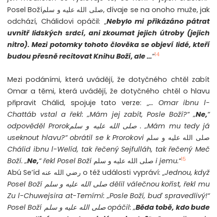
Posel Božíصلى الله عليه و سلم, dívaje se na onoho muže, jak
odchází, Chálidovi opáčil: „
Nebylo mi přikázáno pátrat
uvnitř lidských srdcí, ani zkoumat jejich útroby (jejich
nitro). Mezi potomky tohoto člověka se objeví lidé, kteří
14
budou přesně recitovat Knihu Boží, ale …
“
Mezi podáními, která uvádějí, že dotyčného chtěl zabít
Omar a těmi, která uvádějí, že dotyčného chtěl o hlavu
připravit Chálid, spojuje tato verze: „
… Omar ibnu l-
Chattáb vstal a řekl: „Mám jej zabít, Posle Boží?“ „
Ne,
“
odpověděl Prorokصلى الله عليه و سلم . „Mám mu tedy já
useknout hlavu?“ obrátil se k Prorokovi
صلى الله عليه و سلم
Chálid ibnu l-Welíd, tak řečený Sejfulláh, tak řečený Meč
15
Boží. „
Ne,
“ řekl Posel Boží
صلى الله عليه و سلم
i jemu.
“
Abú Se’íd رضي الله عنه o též události vypráví: „
Jednou, když
Posel Boží
صلى الله عليه و سلم
dělil válečnou kořist, řekl mu
Zu l-Chuwejsira at-Temímí: „Posle Boží, buď spravedlivý!“
Posel Boží
صلى الله عليه و سلم
opáčil: „
Běda tobě, kdo bude