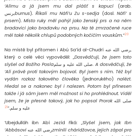
‘Alímu a já jsem mu dal plášť s kapucí
(arab.
برنس
burn
us
)
. Říkali mu Náfi’u Zu s-sedja
(dosl.
Náfi’ s
prsem
)
. Místo ruky měl pahýl jako ženský prs a na něm
bradavici jako bradavku na prsu. Na té zmrzačené ruce
20
měl také několik chlupů podobných kočičím vouskům.
“
Na místě byl přítomen i Abú Sa’íd al-Chudrí رضي الله عنه,
který o celé věci vypověděl: „
Dosvědčuji, že jsem toto
slyšel od Božího Posla
صلى الله عليه و سلم.
A dosvědčuji, že
‘Alí právě proti takovým bojoval. Byl jsem s ním. Též byl
vydán rozkaz takového člověka
(jednorukého)
nalézt.
Hledal se a nakonec byl i nalezen. Potom byl přinesen
takže i já sám jsem měl možnost si ho prohlédnout. Viděl
jsem, že je přesně takový, jak ho popsal Prorok
صلى الله
21
“
.
عليه و سلم
‘Ubejdulláh ibn Abí Jezíd říká: „
Slyšel jsem, jak Ibn
‘Abbásovi
رضي الله عنه
zmínili cháridžovce, jejich zápal
pro