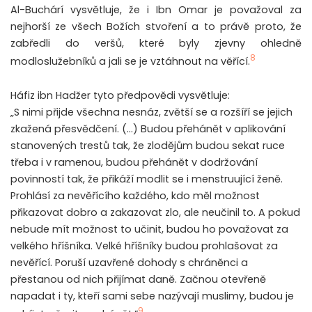
Al-Buchárí vysvětluje, že i Ibn Omar je považoval za
nejhorší ze všech Božích stvoření a to právě proto, že
zabředli do veršů, které byly zjevny ohledně
8
modloslužebníků a jali se je vztáhnout na věřící.
Háfiz ibn Hadžer tyto předpovědi vysvětluje:
„S nimi přijde všechna nesnáz, zvětší se a rozšíří se jejich
zkažená přesvědčení. (…) Budou přehánět v aplikování
stanovených trestů tak, že zlodějům budou sekat ruce
třeba i v ramenou, budou přehánět v dodržování
povinností tak, že přikáží modlit se i menstruující ženě.
Prohlásí za nevěřícího každého, kdo měl možnost
přikazovat dobro a zakazovat zlo, ale neučinil to. A pokud
nebude mít možnost to učinit, budou ho považovat za
velkého hříšníka. Velké hříšníky budou prohlašovat za
nevěřící. Poruší uzavřené dohody s chráněnci a
přestanou od nich přijímat daně. Začnou otevřeně
napadat i ty, kteří sami sebe nazývají muslimy, budou je
9