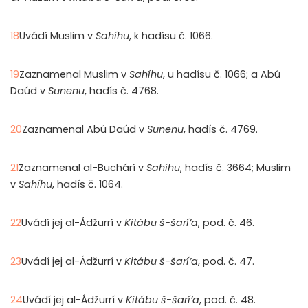
18
Uvádí Muslim v
Sahíhu
, k hadísu č. 1066.
19
Zaznamenal Muslim v
Sahíhu
, u hadísu č. 1066; a Abú
Daúd v
Sunenu
, hadís č. 4768.
20
Zaznamenal Abú Daúd v
Sunenu
, hadís č. 4769.
21
Zaznamenal al-Buchárí v
Sahíhu
, hadís č. 3664; Muslim
v
Sahíhu
, hadís č. 1064.
22
Uvádí jej al-Ádžurrí v
Kitábu š-šarí’a
, pod. č. 46.
23
Uvádí jej al-Ádžurrí v
Kitábu š-šarí’a
, pod. č. 47.
24
Uvádí jej al-Ádžurrí v
Kitábu š-šarí’a
, pod. č. 48.