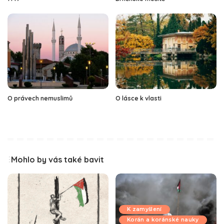
O právech nemuslimů
O lásce k vlasti
Mohlo by vás také bavit
K zamyšlení
Korán a koránské nauky