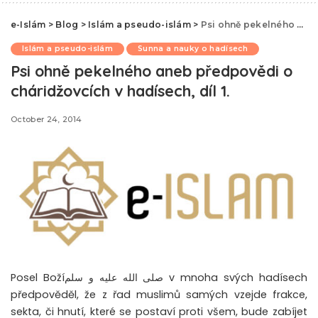
e-Islám
>
Blog
>
Islám a pseudo-islám
>
Psi ohně pekelného aneb předpovědi o cháridžovcích v hadísech, díl 1.
Islám a pseudo-islám
Sunna a nauky o hadísech
Psi ohně pekelného aneb předpovědi o
cháridžovcích v hadísech, díl 1.
October 24, 2014
Posel Božíصلى الله عليه و سلم v mnoha svých hadísech
předpověděl, že z řad muslimů samých vzejde frakce,
sekta, či hnutí, které se postaví proti všem, bude zabíjet