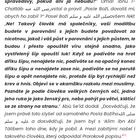
spravedlivý, pokud ani já nebudu?
“ Omar ibnu l-
Chattáb
رضي الله عنه
vstal a pravil: „Posle Boží, dovolíš mi,
abych ho zabil ?“ Posel Boží
صلى الله عليه و سلم
ovšem řekl:
„
Ne! Takový člověk má společníky, vaši modlitbu
budete v porovnání s jejich budete považovat za
nicotnou, jakož i váš půst v porovnání s jejich půstem, le
budou i přesto opouštět víru stejně snadno, jako
vystřelený šíp opouští luk! Když se podíváte na hrot
dříku šípu, nenajdete nic, podíváte se na opačný konec
dříku šípu a nenajdete zase nic, podíváte se na perutě
šípu a opět nenajdete nic, protože šíp byl rychlejší než
krev a hnis. Objeví se v okamžiku rozkolu mezi muslimy.
Poznáte je podle člověka velikých černých očí, jedna
jeho ruka je jako ženský prs, nebo pahýl po větvi, klátící
se ze strany na stranu.
“ Abú Se’íd dodal: „
Dosvědčuji, že
jsem právě toto slyšel od samotného Posla Božího
صلى الله
عليه و سلم
a dosvědčuji, že jsem byl s ‘Alím ibn Abí
Tálibem toho dne, kdy je pobil. A mezi zabitými našel i
16
takového člověka, který odpovídal Prorokově popisu.
“