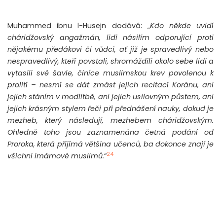
Muhammed ibnu l-Husejn dodává: „
Kdo někde uvidí
cháridžovský angažmán, lidi násilím odporující proti
nějakému předákovi či vůdci, ať již je spravedlivý nebo
nespravedlivý, kteří povstali, shromáždili okolo sebe lidi a
vytasili své šavle, činíce muslimskou krev povolenou k
prolití – nesmí se dát zmást jejich recitací Koránu, ani
jejich stáním v modlitbě, ani jejich usilovným půstem, ani
jejich krásným stylem řeči při přednášení nauky, dokud je
mezheb, který následují, mezhebem cháridžovským.
Ohledně toho jsou zaznamenána četná podání od
Proroka, která přijímá většina učenců, ba dokonce znají je
24
všichni imámové muslimů.
“