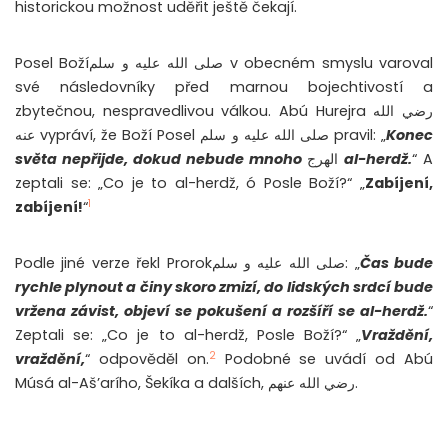
historickou možnost uděřit ještě čekají.
Posel Božíصلى الله عليه و سلم v obecném smyslu varoval
své následovníky před marnou bojechtivostí a
zbytečnou, nespravedlivou válkou. Abú Hurejra رضي الله
عنه vypráví, že Boží Posel صلى الله عليه و سلم pravil: „
Konec
světa nepřijde, dokud nebude mnoho
الهرج
al-
herdž.
“ A
zeptali se: „Co je to
al-
herdž, ó Posle Boží?“ „
Zabíjení,
1
zabíjení!
“
Podle jiné verze řekl Prorok
صلى الله عليه و سلم
: „
Čas bude
rychle plynout a činy skoro zmizí, do lidských srdcí bude
vržena závist, objeví se pokušení a rozšíří se al-herdž.
“
Zeptali se: „Co je to al-herdž, Posle Boží?“ „
Vraždění,
2
vraždění,
“ odpověděl on.
Podobné se uvádí od Abú
Músá al-Aš’arího, Šekíka a dalších,
رضي الله عنهم
.