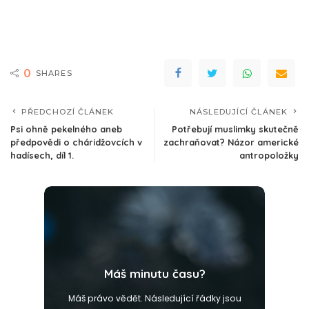
0
SHARES
PŘEDCHOZÍ ČLÁNEK
NÁSLEDUJÍCÍ ČLÁNEK
Psi ohně pekelného aneb
Potřebují muslimky skutečně
předpovědi o cháridžovcích v
zachraňovat? Názor americké
hadísech, díl 1.
antropoložky
Máš minutu času?
Máš právo vědět. Následující řádky jsou