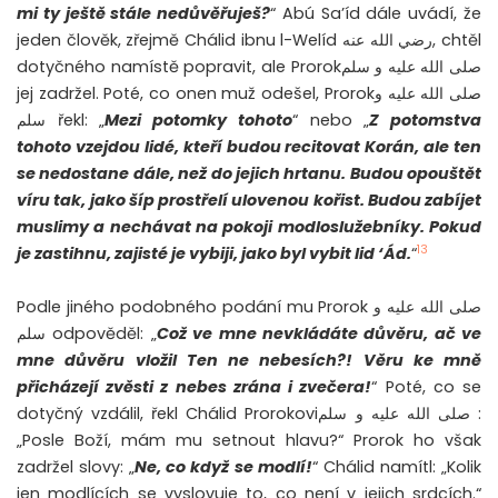
mi ty ještě stále nedůvěřuješ?
“ Abú Sa’íd dále uvádí, že
jeden člověk, zřejmě Chálid ibnu l-Welíd رضي الله عنه, chtěl
dotyčného namístě popravit, ale Prorokصلى الله عليه و سلم
jej zadržel. Poté, co onen muž odešel, Prorokصلى الله عليه و
سلم řekl: „
Mezi potomky tohoto
“ nebo „
Z potomstva
tohoto vzejdou lidé, kteří budou recitovat Korán, ale ten
se nedostane dále, než do jejich hrtanu. Budou opouštět
víru tak, jako šíp prostřelí ulovenou kořist. Budou zabíjet
muslimy a nechávat na pokoji modloslužebníky. Pokud
13
je zastihnu, zajisté je vybiji, jako byl vybit lid ‘Ád.
“
Podle jiného podobného podání mu Prorok صلى الله عليه و
سلم odpověděl: „
Což ve mne nevkládáte důvěru, ač ve
mne důvěru vložil Ten ne nebesích?!
Věru ke mně
přicházejí zvěsti z nebes zrána i zvečera!
“ Poté, co se
dotyčný vzdálil, řekl Chálid Prorokoviصلى الله عليه و سلم :
„Posle Boží, mám mu setnout hlavu?“ Prorok ho však
zadržel slovy: „
Ne, co když se modlí!
“ Chálid namítl: „Kolik
jen modlících se vyslovuje to, co není v jejich srdcích.“