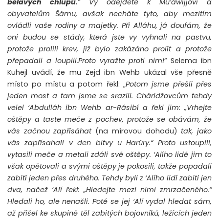
bělav
ých chlupů.
“
Vy odejdete k Mu’áwíjjovi a
obyvatelům Šámu, avšak necháte tyto, aby mezitím
ovládli vaše rodiny a majetky. Při Alláhu, já doufám, že
oni budou se stády, která jste vy vyhnali na pastvu,
protože prolili krev, jíž bylo zakázáno prolít a
protože
přepadali
a loupili.
P
roto vyražte proti nim!
“ Selema ibn
Kuhejl uvádí, že mu Zejd ibn Wehb ukázal vše přesně
místo po místu a potom řekl: „
Potom jsme přešli přes
jeden most a tam jsme se srazili. Cháridžovcům tehdy
velel ‘Abdulláh ibn Wehb ar-Rásibí a řekl jim: „Vrhejte
oštěpy a taste meče z pochev, protože se obávám, že
vás začnou zapřísáhat
(na mírovou dohodu)
tak, jako
vás zapřísahali v den bitvy u Harúry.“ Proto ustoupili,
vytasili meče a metali zdáli své oštěpy. ‘Alího lidé jim to
však opětovali a svými oštěpy je pokosili, takže popadali
zabití jeden přes druhého. Tehdy byli z ‘Alího lidí zabiti jen
dva, načež ‘Alí řekl: „Hledejte mezi nimi zmrzačeného.“
Hledali ho, ale nenašli. Poté se jej ‘Alí vydal hledat sám,
až přišel ke skupině těl zabitých bojovníků, ležících jeden