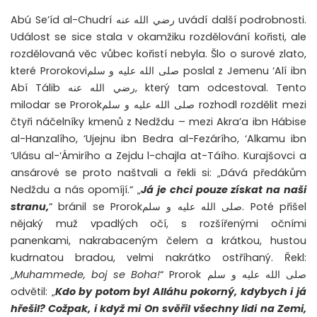
Abú Se’íd al-Chudrí رضي الله عنه uvádí další podrobnosti.
Událost se sice stala v okamžiku rozdělování kořisti, ale
rozdělovaná věc vůbec kořistí nebyla. Šlo o surové zlato,
které Prorokoviصلى الله عليه و سلم poslal z Jemenu ‘Alí ibn
Abí Tálib رضي الله عنه, který tam odcestoval. Tento
milodar se Prorokصلى الله عليه و سلم rozhodl rozdělit mezi
čtyři náčelníky kmenů z Nedždu – mezi Akra’a ibn Hábise
al-Hanzalího, ‘Ujejnu ibn Bedra al-Fezárího, ‘Alkamu ibn
‘Ulásu al-‘Ámirího a Zejdu l-chajla at-Táího. Kurajšovci a
ansárové se proto naštvali a řekli si: „Dává předákům
Nedždu a nás opomíjí.“ „
Já je chci pouze získat na naši
stranu,
“ bránil se Prorokصلى الله عليه و سلم. Poté přišel
nějaký muž vpadlých očí, s rozšířenými očními
panenkami, nakrabaceným čelem a krátkou, hustou
kudrnatou bradou, velmi nakrátko ostříhaný. Řekl:
„
Muhammede, boj se Boha!
“ Prorok صلى الله عليه و سلم
odvětil: „
Kdo by potom byl Alláhu pokorný, kdybych i já
hřešil? Což
pak,
i když mi On svěřil
všechny lidi na Zemi,