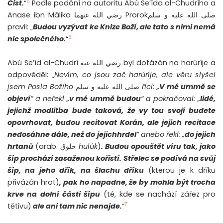
5
Čist.
“
Podle podání na autoritu Abú Se’ída al-Chudrího a
Anase ibn Málika رضي الله عنهما Prorokصلى الله عليه و سلم
pravil: „
Budou vyzývat ke Knize Boží, ale tato s nimi nemá
6
nic společného.
“
Abú Se’íd al-Chudrí رضي الله عنه byl dotázán na harúríje a
odpověděl: „
Nevím, co jsou zač harúríje, ale věru slyšel
jsem Posla Božího
صلى الله عليه و سلم
říci: „
V mé ummě se
objeví
“ a neřekl „
v mé ummě budou
“ a pokračoval: „
lidé,
jejichž modlitba bude taková, že vy tou svojí budete
opovrhovat,
budou recitovat Korán, ale jejich recitace
nedosáhne dále, než do jejich
hrdel
“ anebo řekl: „
do jejich
hrtanů
(arab. حلوق
hulúk
)
. Budou opouštět víru tak, jako
šíp prochází zasaženou kořistí. Střelec se podívá na svůj
šíp, na jeho dřík, na šlachu dříku
(kterou je k dříku
přivázán hrot)
, pak ho napadne, že by mohla být trocha
krve na dolní části šípu
(té, kde se nachází zářez pro
7
tětivu)
ale ani tam nic nenajde.
“