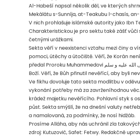
Al-Habeší napsal několik děl, ve kterých shrnu
Mekálátu s-Sunníja, at-Teakubu l-chasís, an-
V nich prohlašuje islámské autority jako Ibn Tej
Charakteristickou je pro sektu také zášť vůč
četnými urážkami.
Sekta věří v neexistenci vztahu mezi činy a v
pomoci, útěchy a útočiště. Věří, že Korán není
předal Proroku Muhammedovi صلى الله عليه و سلم to, co chtěl Alláh říci. Popírají všemohoucnost
Boží. Věří, že Bůh přinutil nevěřící, aby byli ne
Ve fikhu dovoluje tato sekta modlitbu v oděvu
vykonání potřeby má za zavrženíhodnou věc. H
krádež majetku nevěřícího. Pohlavní styk s 
půst. Sekta smýšlí, že na dnešní valuty netř
a namalovaná, za podmínky, že nosí hidžáb.
Prosíme Alláha, aby nás uchránil zla takovýc
zdroj: Kutuzović, Safet: Fetwy. Redakčně upra