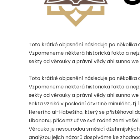
Toto krátké objasnění následuje po několika
Vzpomeneme některá historická fakta a nejzáv
sekty od věrouky a právní vědy ahl sunna we
Toto krátké objasnění následuje po několika
Vzpomeneme některá historická fakta a nejzáv
sekty od věrouky a právní vědy ahl sunna we
Sekta vzniká v poslední čtvrtině minulého, tj. 
Hererího al-Habešího, který se přistěhoval do
Libanonu, přičemž už ve své rodné zemi vešel v
Věrouka je nesourodou směsicí džehmíjských, m
analýzou jejich názorů dospíváme ke zhodnocen