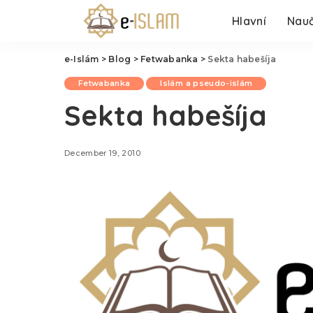
Hlavní
Nauč
e-Islám
>
Blog
>
Fetwabanka
>
Sekta habešíja
Fetwabanka
Islám a pseudo-islám
Sekta habešíja
December 19, 2010