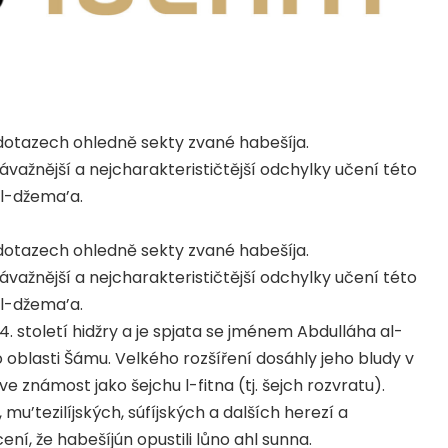
 dotazech ohledně sekty zvané habešíja.
ažnější a nejcharakterističtější odchylky učení této
 l-džema’a.
 dotazech ohledně sekty zvané habešíja.
ažnější a nejcharakterističtější odchylky učení této
 l-džema’a.
14. století hidžry a je spjata se jménem Abdulláha al-
 oblasti Šámu. Velkého rozšíření dosáhly jeho bludy v
e známost jako šejchu l-fitna (tj. šejch rozvratu).
u’tezilíjských, súfíjských a dalších herezí a
í, že habešíjún opustili lůno ahl sunna.