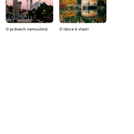
O právech nemuslimů
O lásce k vlasti