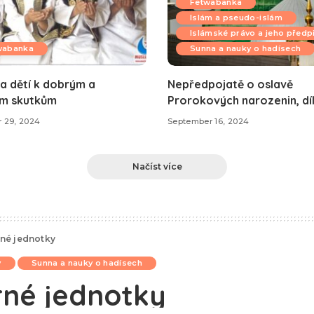
Fetwabanka
Islám a pseudo-islám
Islámské právo a jeho předp
wabanka
Sunna a nauky o hadísech
a dětí k dobrým a
Nepředpojatě o oslavě
m skutkům
Prorokových narozenin, díl
 29, 2024
September 16, 2024
Načíst více
né jednotky
y
Sunna a nauky o hadísech
né jednotky