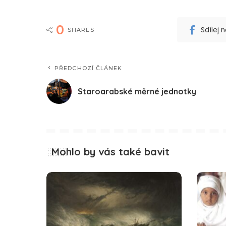
0
Sdílej
SHARES
PŘEDCHOZÍ ČLÁNEK
Staroarabské měrné jednotky
Mohlo by vás také bavit