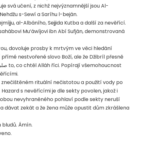
je svá učení, z nichž nejvýznamnější jsou Al-
Nehdžu s-Sewí a Saríhu l-beján.
míjju, al-Albáního, Sejjida Kutba a další za nevěřící.
i sahábovi Mu’áwíjovi ibn Abí Sufján, demonstrovaná
írou, dovoluje prosby k mrtvým ve věci hledání
 přímé nestvořené slovo Boží, ale že Džibríl přesně
věřícími.
 znečištěném rituální nečistotou a použití vody po
azard s nevěřícími je dle sekty povolen, jakož i
osobou nevyhraněného pohlaví podle sekty neruší
eba dávat zekát a že žena může opustit dům zkrášlena
h bludů. Ámín.
veno.