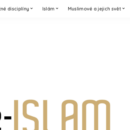
né disciplíny
Islám
Muslimové a jejich svět