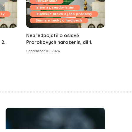
Fetwabanka
Islám a pseudo-islám
isy
Islámské právo a jeho předpisy
Sunna a nauky o hadísech
Nepředpojatě o oslavě
 2.
Prorokových narozenin, díl 1.
September 16, 2024