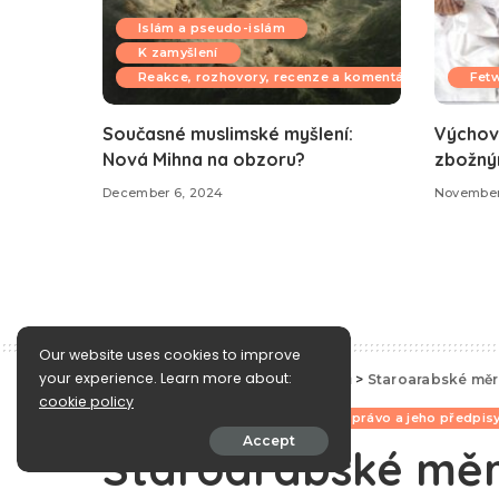
Islám a pseudo-islám
K zamyšlení
Reakce, rozhovory, recenze a komentáře
Fet
Současné muslimské myšlení:
Výchov
Nová Mihna na obzoru?
zbožný
December 6, 2024
November
Our website uses cookies to improve
your experience. Learn more about:
e-Islám
>
Blog
>
Historie muslimů
>
Staroarabské měr
cookie policy
Historie muslimů
Islámské právo a jeho předpis
Accept
Staroarabské měr