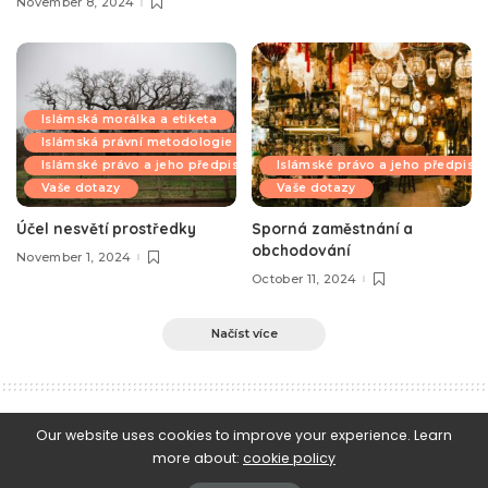
November 8, 2024
Islámská morálka a etiketa
Islámská právní metodologie
Islámské právo a jeho předpisy
Islámské právo a jeho předpisy
Vaše dotazy
Vaše dotazy
Účel nesvětí prostředky
Sporná zaměstnání a
obchodování
November 1, 2024
October 11, 2024
Načíst více
e-Islám
>
Blog
>
Aktuality
>
'Ídu l-fitr -Bajram 1435 hidžry – Svátek přerušení půstu 2014 kř. éry
Our website uses cookies to improve your experience. Learn
more about:
cookie policy
Aktuality