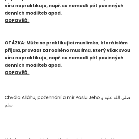
víru nepraktikuje, např. se nemodlí pět povinných
denních modliteb apod.
ODPOVĚĎ:
OTÁZKA:
Může se praktikující muslimka, která islám
přijala, provdat za rodilého muslima, který však svou
víru nepraktikuje, např. se nemodlí pět povinných
denních modliteb apod.
ODPOVĚĎ:
Chvála Alláhu, požehnání a mír Poslu Jeho صلى الله عليه و
سلم.