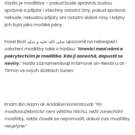
tázán, je modlitba – pokud bude správná, budou
správné a přijaté i všechny ostatní činy, pokud správná
nebude, nebudou přijaty ani ostatní dobré činy, i kdyby
jich bylo jako mořské pěny.
Posel Boží صلى الله عليه و سلم upozornil na nebezpečí
odvržení modlitby také v hadísu: “
Hranicí mezi námi a
pokrytectvím je modlitba. Kdo jí zanechá, dopustil se
nevíry.
” Hadís zaznamenávají imámové an-Nesáí a at-
Tirmízí ve svých sbírkách
Sunen
.
Imám Ibn Hazm al-Andalúsí konstatoval: “
Po
modloslužebnictví není většího hříchu, nežli zanechání
modlitby, takže člověk se nepomodlí, dokud čas modlitby
neuplyne.
”