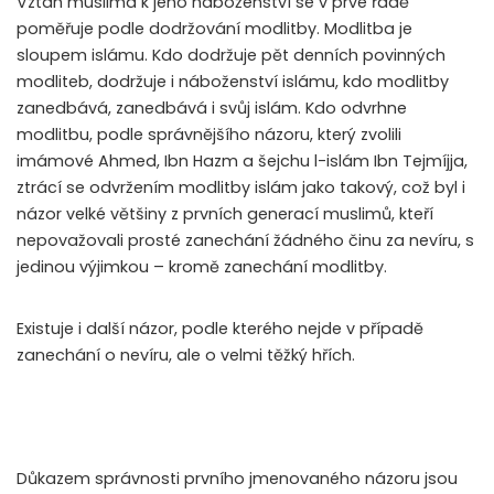
Vztah muslima k jeho náboženství se v prvé řadě
poměřuje podle dodržování modlitby. Modlitba je
sloupem islámu. Kdo dodržuje pět denních povinných
modliteb, dodržuje i náboženství islámu, kdo modlitby
zanedbává, zanedbává i svůj islám. Kdo odvrhne
modlitbu, podle správnějšího názoru, který zvolili
imámové Ahmed, Ibn Hazm a šejchu l-islám Ibn Tejmíjja,
ztrácí se odvržením modlitby islám jako takový, což byl i
názor velké většiny z prvních generací muslimů, kteří
nepovažovali prosté zanechání žádného činu za nevíru, s
jedinou výjimkou – kromě zanechání modlitby.
Existuje i další názor, podle kterého nejde v případě
zanechání o nevíru, ale o velmi těžký hřích.
Důkazem správnosti prvního jmenovaného názoru jsou