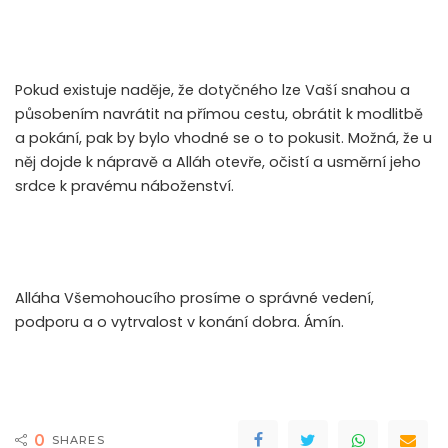
Pokud existuje naděje, že dotyčného lze Vaší snahou a
působením navrátit na přímou cestu, obrátit k modlitbě
a pokání, pak by bylo vhodné se o to pokusit. Možná, že u
něj dojde k nápravě a Alláh otevře, očistí a usměrní jeho
srdce k pravému náboženství.
Alláha Všemohoucího prosíme o správné vedení,
podporu a o vytrvalost v konání dobra. Ámín.
0
SHARES