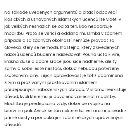
Na základě uvedených argumentů a citací odpovědí
klasických a uznávaných islámských učenců lze vidět, v
jak velikých nesnázích se ocitá ten, kdo nedodržuje
modlitbu. Proto se věřící a oddaná muslimka v žádném
případě a za žádných okolností nemůže provdat za
člověka, který se nemodlí, lhostejno, který z uvedených
názorů učenců budeme následovat. Pouhá úcta k víře,
krásná duše a dobré srdce jsou sice nádherné, ale ty
samy o sobě ještě nestačí, dokud nebudou potvrzeny
skutečnými činy. Jejich opravdovost je totiž podmíněna
žitým a prožívaným praktikováním islámem
předepsaných náboženských obřadů. V islámu neexistuje
důvod, kvůli kterému je dovoleno zanechat modlitby.
Modlitba je předepsána vždy, dokonce i vojsku na
bitevním poli. Avšak šejtán některé lidi velmi umně svádí z
přímé cesty a ponouká jim zdání nějakých oprávněných
důvodů.