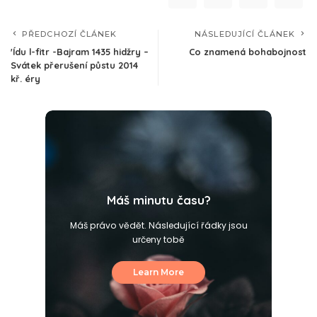
PŘEDCHOZÍ ČLÁNEK
NÁSLEDUJÍCÍ ČLÁNEK
'Ídu l-fitr -Bajram 1435 hidžry –
Co znamená bohabojnost
Svátek přerušení půstu 2014
kř. éry
Máš minutu času?
Máš právo vědět. Následující řádky jsou
určeny tobě
Learn More