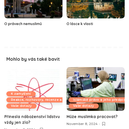
O právech nemuslimů
O lásce k vlasti
Mohlo by vás také bavit
K zamyšlení
Reakce, rozhovory, recenze a komentáře
Islámské právo a jeho předpisy
Vaše dotazy
Vaše dotazy
Přinesla náboženství lidstvu
Může muslimka pracovat?
vždy jen zlo?
November 8, 2024