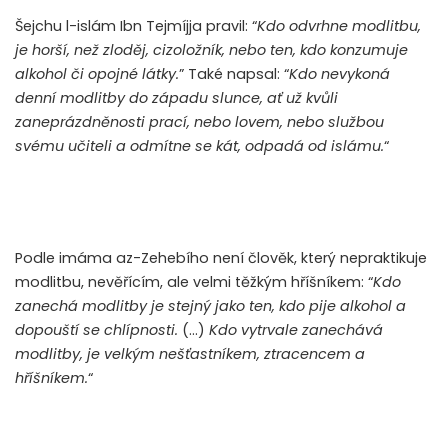
Šejchu l-islám Ibn Tejmíjja pravil: “
Kdo odvrhne modlitbu,
je horší, než zloděj, cizoložník, nebo ten, kdo konzumuje
alkohol či opojné látky.
” Také napsal: “
Kdo nevykoná
denní modlitby do západu slunce, ať už kvůli
zaneprázdněnosti prací, nebo lovem, nebo službou
svému učiteli a odmítne se kát, odpadá od islámu.
“
Podle imáma az-Zehebího není člověk, který nepraktikuje
modlitbu, nevěřícím, ale velmi těžkým hříšníkem: “
Kdo
zanechá modlitby je stejný jako ten, kdo pije alkohol a
dopouští se chlípnosti.
(…)
Kdo vytrvale zanechává
modlitby, je velkým nešťastníkem, ztracencem a
hříšníkem.
“