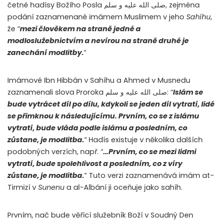
četné hadísy Božího Posla صلى الله عليه و سلم, zejména
podání zaznamenané imámem Muslimem v jeho
Sahíhu
,
že “
mezi člověkem na straně jedné a
modloslužebnictvím a nevírou na straně druhé je
zanechání modlitby.
”
Imámové Ibn Hibbán v Sahíhu a Ahmed v Musnedu
zaznamenali slova Proroka صلى الله عليه و سلم: “
Islám se
bude vytrácet díl po dílu, kdykoli se jeden díl vytratí, lidé
se přimknou k následujícímu. Prvním, co se z islámu
vytratí, bude vláda podle islámu a posledním, co
zůstane, je modlitba.
” Hadís existuje v několika dalších
podobných verzích, např. “
…Prvním, co se mezi lidmi
vytratí, bude spolehlivost a posledním, co z víry
zůstane, je modlitba.
” Tuto verzi zaznamenává imám at-
Tirmizí v
Sunenu
a al-Albání ji oceňuje jako sahíh.
Prvním, nač bude věřící služebník Boží v Soudný Den