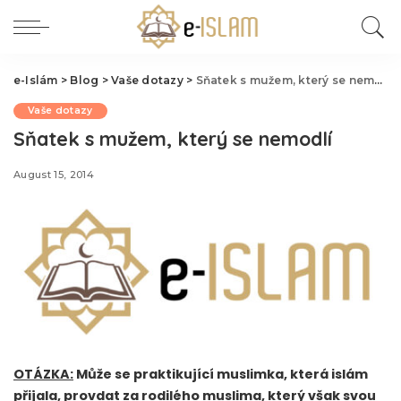
e-Islám
>
Blog
>
Vaše dotazy
>
Sňatek s mužem, který se nemodlí
Vaše dotazy
Sňatek s mužem, který se nemodlí
August 15, 2014
OTÁZKA:
Může se praktikující muslimka, která islám
přijala, provdat za rodilého muslima, který však svou