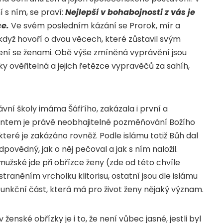
 s ním, se praví:
Nejlepší v bohabojnosti z vás je
ce.
Ve svém posledním kázání se Prorok, mír a
když hovoří o dvou věcech, které zůstavil svým
ní se ženami. Obě výše zmíněná vyprávění jsou
ky ověřitelná a jejich řetězce vypravěčů za sahíh,
í školy imáma Šáfi’ího, zakázala i první a
mentem je právě neobhajitelné pozměňování Božího
které je zakázáno rovněž. Podle islámu totiž Bůh dal
dpovědný, jak o něj pečoval a jak s ním naložil.
 mužské jde při obřízce ženy (zde od této chvíle
traněním vrcholku klitorisu, ostatní jsou dle islámu
unkční část, která má pro život ženy nějaký význam.
nské obřízky je i to, že není vůbec jasné, jestli byl