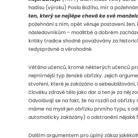
hadísu (výroku) Posla Božího, mír a požehnání
ten, který se nejlépe chová ke své manžel
požehnání s ním, opět věnuje postavení žen, 
následovníkům – modlitbě a dobrém zacháze
kritiky tradice shodně považovány za historic
tedysprávné a věrohodné.
Většina učenců, kromě některých učenců právn
nejmírnější typ ženské obřízky. Jejich argu
stvoření, které je zakázáno a sebeubližování, 
člověku zdravé tělo jako dar a ten je za něj zo
Odvolávají se na fakt, že na rozdíl od obřízky
máme na mysli jen obřízku prvního typu, s ods
automaticky zakázány) o odstranění nějaké f
Dalším argumentem pro úplný zákaz jakékoliv že