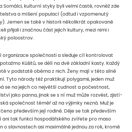
 Somálci, kulturní styky byli velmi časté, rovněž zde
telstva a míšení populací (odtud i vzpomenutý
y). Jemen se také v historii několikrát opakovaně
přijali i značnou část jejich kultury, mezi nimi i
ský poloostrov.
 organizace společnosti a sleduje cíl kontrolovat
 potažmo Kúšitů, se dělí na dvě základní kasty. Každý
tě v podstatě oběma z nich. Ženy mají v této silně
í. Tyto národy též praktikují polygamii, jeden muž
e na jejich co největší cudnost a počestnost,
ví jako panna, jinak se s ní muž může rozvést, zjistí-
lotská společnost téměř až na výjimky nezná. Muž je
rčeno především její rodině. Děje se tak především
í ani tak funkci hospodářského zvířete pro maso
jen o slavnostech asi maximálně jednou za rok, kromě