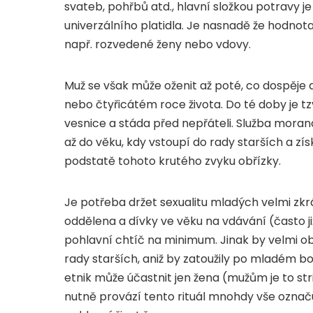
svateb, pohřbů atd., hlavní složkou potravy j
univerzálního platidla. Je nasnadě že hodn
např. rozvedené ženy nebo vdovy.
Muž se však může oženit až poté, co dospěje 
nebo čtyřicátém roce života. Do té doby je 
vesnice a stáda před nepřáteli. Služba moran
až do věku, kdy vstoupí do rady starších a zí
podstatě tohoto krutého zvyku obřízky.
Je potřeba držet sexualitu mladých velmi zkrá
oddělena a dívky ve věku na vdávání (často již
pohlavní chtíč na minimum. Jinak by velmi 
rady starších, aniž by zatoužily po mladém b
etnik může účastnit jen žena (mužům je to st
nutně provází tento rituál mnohdy vše označu