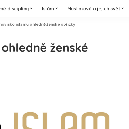
né disciplíny
Islám
Muslimové a jejich svět
novisko islámu ohledně ženské obřízky
 ohledně ženské