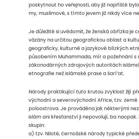
poskytnout ho veřejnosti, aby již napříště 
my, muslimové, s tímto jevem již nikdy více ne
Je důležité si uvědomit, že ženská obřízka je
vázány na určitou geografickou oblast a kult
geograficky, kulturně a jazykově blízkých et
působením Muhammada, mír a požehnání s n
zákonodárných zdrojových autoritách islámsk
etnografie než islámské praxe a šarí’at.
Národy praktikující tuto krutou zvyklost žijí
východní a severovýchodní Africe, tzv. země 
poloostrova. Je prováděna jak některými nezn
islám ani křesťanství ji nepovolují, ba naopak. E
skupin:
a) tzv. Niloté, černošské národy typické př