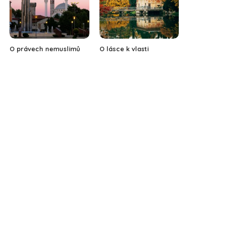
O právech nemuslimů
O lásce k vlasti