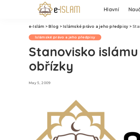
Hlavní
Nauč
e-Islám
>
Blog
>
Islámské právo a jeho předpisy
>
Sta
Islámské právo a jeho předpisy
Stanovisko islámu
obřízky
May 5, 2009