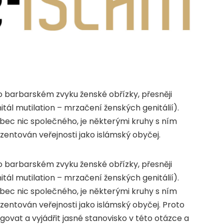
 barbarském zvyku ženské obřízky, přesněji
ál mutilation – mrzačení ženských genitálií).
bec nic společného, je některými kruhy s ním
entován veřejnosti jako islámský obyčej.
 barbarském zvyku ženské obřízky, přesněji
ál mutilation – mrzačení ženských genitálií).
bec nic společného, je některými kruhy s ním
entován veřejnosti jako islámský obyčej. Proto
vat a vyjádřit jasné stanovisko v této otázce a