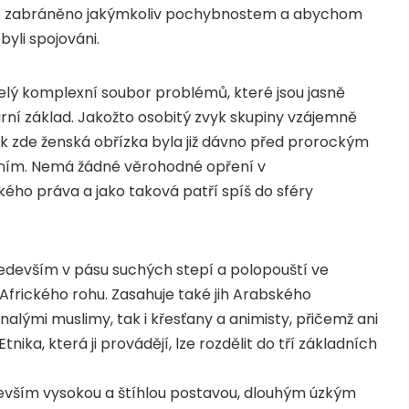
bylo zabráněno jakýmkoliv pochybnostem a abychom
byli spojováni.
 celý komplexní soubor problémů, které jsou jasně
urní základ. Jakožto osobitý zvyk skupiny vzájemně
nik zde ženská obřízka byla již dávno před prorockým
ím. Nemá žádné věrohodné opření v
ého práva a jako taková patří spíš do sféry
 především v pásu suchých stepí a polopouští ve
Afrického rohu. Zasahuje také jih Arabského
alými muslimy, tak i křesťany a animisty, přičemž ani
tnika, která ji provádějí, lze rozdělit do tří základních
edevším vysokou a štíhlou postavou, dlouhým úzkým