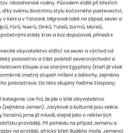
tzv. nilosaharské rodiny. Původem sídlili při březích
é, díky svému životnímu stylu kočovného pastevectví,
 v Keni a v Tanzanii. Migrovali také na západ, sever a
ů, Fúrů, Nuerů, Dinků, Tutsiů, Surmů, Mursiů,
očetnými stády krav a koz doputovali, přinesli s
evecké obyvatelstvo sídlící na sever a východ od
álský poloostrov a část pobřeží severovýchodní a
telstvem Etiopie a se starými Egypťany (kteří již však
jí poměrně značný stupeň míšení s bělochy, zejména
ého poloostrova. Do této skupiny řadíme Etiopany,
 kategorie. Lze říci, že jde o bílé obyvatelstvo
ie (zejména Jemen). Jazykově a kulturně jsou velice
faraónů jsme již mluvili, stejně jako o některých
obřízku provádějí. Při pohledu na případ Jemenu a
 vazby na protější, africký břeh Rudého moře. Jemenci