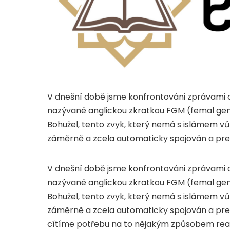
V dnešní době jsme konfrontováni zprávami o
nazývané anglickou zkratkou FGM (femal genit
Bohužel, tento zvyk, který nemá s islámem vů
záměrně a zcela automaticky spojován a prez
V dnešní době jsme konfrontováni zprávami o
nazývané anglickou zkratkou FGM (femal genit
Bohužel, tento zvyk, který nemá s islámem vů
záměrně a zcela automaticky spojován a prez
cítíme potřebu na to nějakým způsobem reago