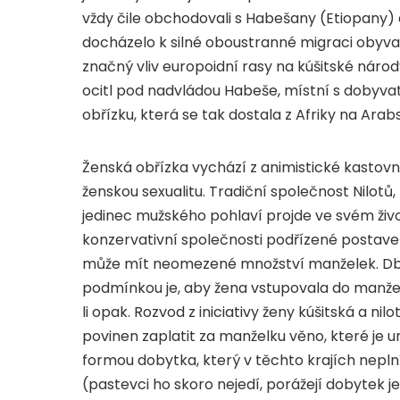
vždy čile obchodovali s Habešany (Etiopany) a
docházelo k silné oboustranné migraci obyva
značný vliv europoidní rasy na kúšitské národ
ocitl pod nadvládou Habeše, místní s dobyvateli 
obřízku, která se tak dostala z Afriky na Arab
Ženská obřízka vychází z animistické kastovní
ženskou sexualitu. Tradiční společnost Nilotů,
jedinec mužského pohlaví projde ve svém živo
konzervativní společnosti podřízené postaven
může mít neomezené množství manželek. Dbá s
podmínkou je, aby žena vstupovala do manželst
li opak. Rozvod z iniciativy ženy kúšitská a ni
povinen zaplatit za manželku věno, které je u
formou dobytka, který v těchto krajích nepln
(pastevci ho skoro nejedí, porážejí dobytek 