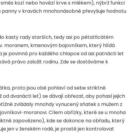
e směs kozí nebo hovězí krve s mlékem), nýbrž funkci
ota panny v kravách mnohonásobně převyšuje hodnotu
do kasty rady starších, tedy asi po pětatřicátém
tzv. moranem, kmenovým bojovníkem, který hlídá
a je povinná pro každého chlapce od asi patnácti let
skává právo založit rodinu. Zde se dostáváme k
tka, proto jsou obě pohlaví od sebe striktně
 od dvanácti let) se dávají obřezat, aby pohasl jejich
obtížně zvládaly mnohdy vynucený sňatek s mužem z
ojovníkovi-moranovi. Cílem obřízky, které se u mnoha
riktně zapovězeno), kde se dokonce na obřadu, který
je jen v ženském rodě, je prostě jen kontrolovat