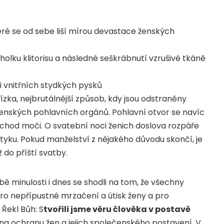
ré se od sebe liší mírou devastace ženských
cholku klitorisu a následné seškrábnutí vzrušivé tkáně
ti vnitřních stydkých pysků
řízka, nejbrutálnější způsob, kdy jsou odstraněny
 ženských pohlavních orgánů. Pohlavní otvor se navíc
dchod moči. O svatební noci ženich doslova rozpáře
tyku. Pokud manželství z nějakého důvodu skončí, je
 do příští svatby.
bě minulosti i dnes se shodli na tom, že všechny
pro nepřípustné mrzačení a útisk ženy a pro
Řekl Bůh: S
tvořili jsme věru člověka v postavě
 na ochranu žen a jejich společenského postavení. V