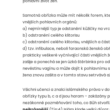
pohlavní život žen.
Samotná obřízka může mít několik forem, kte
vnějších pohlavních orgánů:
a) nejmírnější typ je odstanění kůžičky na vr
b) odstranění celého klitorisu
c) odstranění celého klitorisu, vnějších a čás
d) tzv. infibulace, neboli faraonská ženská ob
prakticky veškeré vyčnívající části vnějších
zašije a ponechá se jen úzká štěrbinka pro o
nevěstinu vagínu a může dojít k pohlavnímu s
žena znovu zašita a v tomto stavu setrvává až
Všichni učenci a znalci islámského práva v do
obřízky typu b, c a d jsou haram – zakázány 
nezákonné pozměňování toho, co Bůh stvořil. 
nejkrásnější
(Tín:4) Islám klade velký důraz