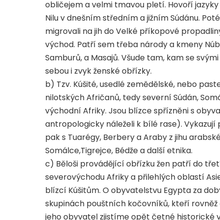
obličejem a velmi tmavou pletí. Hovoří jazyky 
Nilu v dnešním středním a jižním Súdánu. Pot
migrovali na jih do Velké příkopové propadliny
východ. Patří sem třeba národy a kmeny Núbijc
Samburů, a Masajů. Všude tam, kam se svými p
sebou i zvyk ženské obřízky.
b) Tzv. Kúšité, usedlé zemědělské, nebo past
nilotských Afričanů, tedy severní Súdán, Som
východní Afriky. Jsou blízce spřízněni s obyva
antropologicky náleželi k bílé rase). Vykazu
pak s Tuarégy, Berbery a Araby z jihu arabsk
Somálce,Tigrejce, Bédže a další etnika.
c) Běloši provádějící obřízku žen patří do třetí
severovýchodu Afriky a přilehlých oblastí As
blízcí Kúšitům. O obyvatelstvu Egypta za doby 
skupinách pouštních kočovníků, kteří rovněž 
jeho obyvatel zjistíme opět četné historické