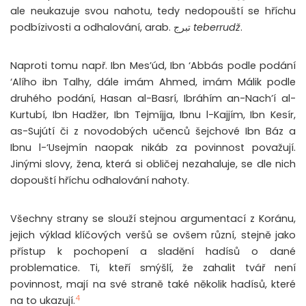
ale neukazuje svou nahotu, tedy nedopouští se hříchu
podbízivosti a odhalování, arab. تبرج
teberrudž
.
Naproti tomu např. Ibn Mes’úd, Ibn ‘Abbás podle podání
‘Alího ibn Talhy, dále imám Ahmed, imám Málik podle
druhého podání, Hasan al-Basrí, Ibráhím an-Nach’í al-
Kurtubí, Ibn Hadžer, Ibn Tejmíjja, Ibnu l-Kajjím, Ibn Kesír,
as-Sujútí či z novodobých učenců šejchové Ibn Báz a
Ibnu l-‘Usejmín naopak nikáb za povinnost považují.
Jinými slovy, žena, která si obličej nezahaluje, se dle nich
dopouští hříchu odhalování nahoty.
Všechny strany se slouží stejnou argumentací z Koránu,
jejich výklad klíčových veršů se ovšem různí, stejně jako
přístup k pochopení a sladění hadísů o dané
problematice. Ti, kteří smýšlí, že zahalit tvář není
povinnost, mají na své straně také několik hadísů, které
4
na to ukazují.