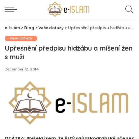
e-Islám
>
Blog
>
Vaše dotazy
>
Upřesnění předpisu hidžábu a míšení žen s muži
Vaše dotazy
Upřesnění předpisu hidžábu a míšení žen
s muži
December 12, 2014
OTÁZKA:
Slyšela jsem, že jistý saúdskoarabský učenec