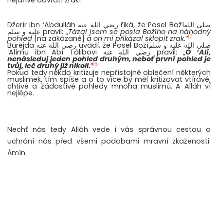
nejdříve odvrátí zrak!“
Džerír ibn ‘Abdulláh رضي الله عنه říká, že Posel Božíصلى الله
عليه و سلم pravil: „
Tázal jsem se posla Božího na náhodný
17
pohled
[na zakázané]
a on mi přikázal sklopit zrak.
“
Burejda رضي الله عنه uvádí, že Posel Božíصلى الله عليه و سلم
‘Alímu ibn Abí Tálibovi رضي الله عنه pravil: „
Ó ‘Alí,
nenásleduj jeden pohled druhým, neboť první pohled je
18
tvůj, leč druhý již nikoli.
“
Pokud tedy někdo kritizuje nepřístojné oblečení některých
muslimek, tím spíše a o to více by měl kritizovat vtíravé,
chtivé a žádostivé pohledy mnoha muslimů. A Alláh ví
nejlépe.
Nechť nás tedy Alláh vede i vás správnou cestou a
uchrání nás před všemi podobami mravní zkaženosti.
Ámín.