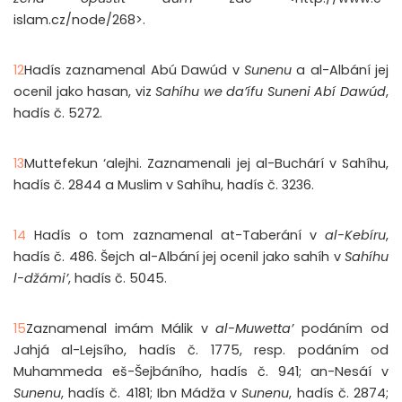
islam.cz/node/268>.
12
Hadís zaznamenal Abú Dawúd v
Sunenu
a al-Albání jej
ocenil jako hasan, viz
Sahíhu we da’ífu Suneni Abí Dawúd
,
hadís č. 5272.
13
Muttefekun ‘alejhi. Zaznamenali jej al-Buchárí v Sahíhu,
hadís č. 2844 a Muslim v Sahíhu, hadís č. 3236.
14
Hadís o tom zaznamenal at-Taberání v
al-Kebíru
,
hadís č. 486. Šejch al-Albání jej ocenil jako sahíh v
Sahíhu
l-džámi’
, hadís č. 5045.
15
Zaznamenal imám Málik v
al-Muwetta’
podáním od
Jahjá al-Lejsího, hadís č. 1775, resp. podáním od
Muhammeda eš-Šejbáního, hadís č. 941; an-Nesáí v
Sunenu
, hadís č. 4181; Ibn Mádža v
Sunenu
, hadís č. 2874;