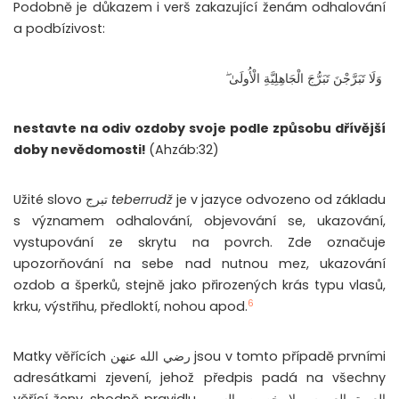
Podobně je důkazem i verš zakazující ženám odhalování
a podbízivost:
وَلَا تَبَرَّجْنَ تَبَرُّجَ الْجَاهِلِيَّةِ الْأُولَىٰ ۖ
nestavte na odiv ozdoby svoje podle způsobu dřívější
doby nevědomosti!
(Ahzáb:32)
Užité slovo تبرج
teberrudž
je v jazyce odvozeno od základu
s významem odhalování, objevování se, ukazování,
vystupování ze skrytu na povrch. Zde označuje
upozorňování na sebe nad nutnou mez, ukazování
ozdob a šperků, stejně jako přirozených krás typu vlasů,
6
krku, výstřihu, předloktí, nohou apod.
Matky věřících رضي الله عنهن jsou v tomto případě prvními
adresátkami zjevení, jehož předpis padá na všechny