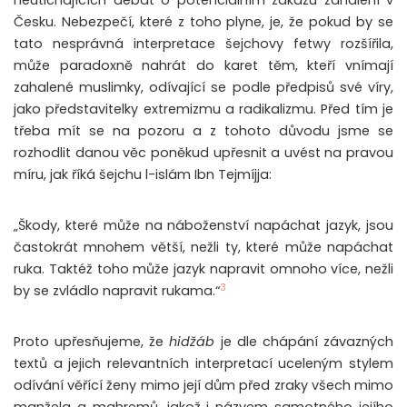
neutichajících debat o potenciálním zákazu zahalení v
Česku. Nebezpečí, které z toho plyne, je, že pokud by se
tato nesprávná interpretace šejchovy fetwy rozšířila,
může paradoxně nahrát do karet těm, kteří vnímají
zahalené muslimky, odívající se podle předpisů své víry,
jako představitelky extremizmu a radikalizmu. Před tím je
třeba mít se na pozoru a z tohoto důvodu jsme se
rozhodlit danou věc poněkud upřesnit a uvést na pravou
míru, jak říká šejchu l-islám Ibn Tejmíjja:
„Škody, které může na náboženství napáchat jazyk, jsou
častokrát mnohem větší, nežli ty, které může napáchat
ruka. Taktéž toho může jazyk napravit omnoho více, nežli
3
by se zvládlo napravit rukama.“
Proto upřesňujeme, že
hidžáb
je dle chápání závazných
textů a jejich relevantních interpretací uceleným stylem
odívání věřící ženy mimo její dům před zraky všech mimo