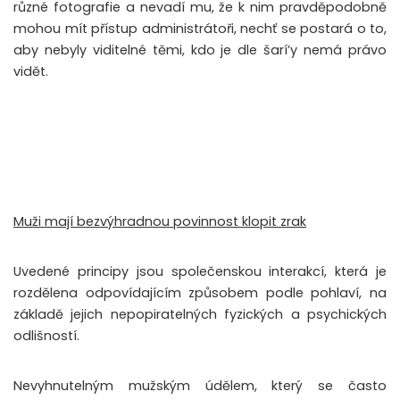
různé fotografie a nevadí mu, že k nim pravděpodobně
mohou mít přístup administrátoři, nechť se postará o to,
aby nebyly viditelné těmi, kdo je dle šarí’y nemá právo
vidět.
Muži mají bezvýhradnou povinnost klopit zrak
Uvedené principy jsou společenskou interakcí, která je
rozdělena odpovídajícím způsobem podle pohlaví, na
základě jejich nepopiratelných fyzických a psychických
odlišností.
Nevyhnutelným mužským údělem, který se často