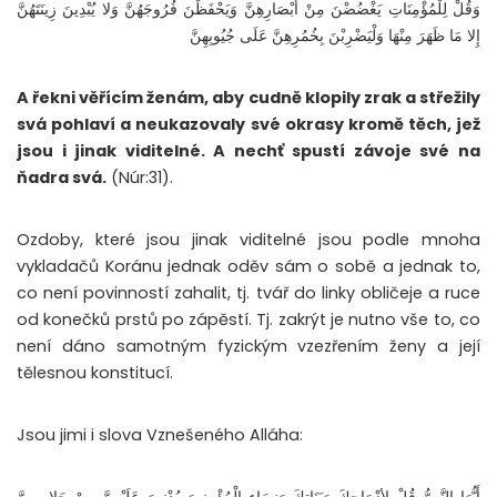
وَقُلْ لِلْمُؤْمِنَاتِ يَغْضُضْنَ مِنْ أَبْصَارِهِنَّ وَيَحْفَظْنَ فُرُوجَهُنَّ وَلا يُبْدِينَ زِينَتَهُنَّ
إِلا مَا ظَهَرَ مِنْهَا وَلْيَضْرِبْنَ بِخُمُرِهِنَّ عَلَى جُيُوبِهِنَّ
A řekni věřícím ženám, aby cudně klopily zrak a střežily
svá pohlaví a neukazovaly své okrasy kromě těch, jež
jsou i jinak viditelné. A nechť spustí závoje své na
ňadra svá.
(Núr:31).
Ozdoby, které jsou jinak viditelné jsou podle mnoha
vykladačů Koránu jednak oděv sám o sobě a jednak to,
co není povinností zahalit, tj. tvář do linky obličeje a ruce
od konečků prstů po zápěstí. Tj. zakrýt je nutno vše to, co
není dáno samotným fyzickým vzezřením ženy a její
tělesnou konstitucí.
Jsou jimi i slova Vznešeného Alláha: