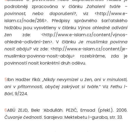
podrobněji zpracována v článku
Zahalení tváře –
povinnost, nebo doporušení?
, viz <http://www.e-
islam.cz/node/266>. Předpisy správného šarí’atského
hidžábu jsou vysvětleny v článku
Výnos ohledně odívání
žen
zde: <http://www.e-islam.cz/content/výnos-
ohledně-odívání-žen>. V článku
Je muslimka povinna
nosit abáju?
viz zde: <http://www.e-islam.cz/content/je-
muslimka-povinna-nosit-abáju> rozebíráme, zda je
povinností nosit konkrétní druh oděvu.
5
Ibn Hadžer říká: „
Nikdy nevymizel u žen, ani v minulosti,
ani v přítomnosti, obyčej zakrývat si tváře.
“ Viz
Fethu l-
Bárí
, 9/224.
6
ABÚ ZEJD, Bekr ‘Abdulláh. PEZIĆ, Emsad (překl.). 2006.
Čuvanje čednosti
. Sarajevo: Mektebetu l-guraba, str. 33.