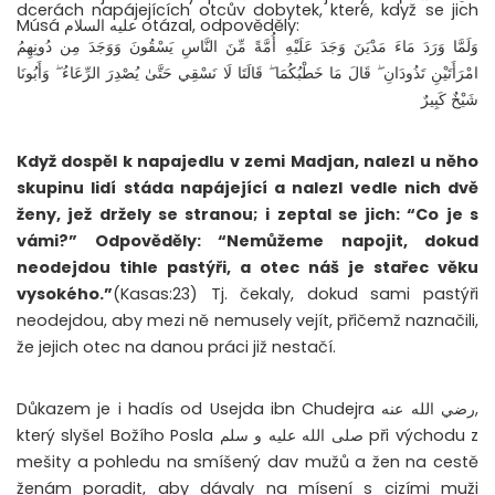
dcerách napájejících otcův dobytek, které, když se jich
Músá عليه السلام otázal, odpověděly:
وَلَمَّا وَرَدَ مَاءَ مَدْيَنَ وَجَدَ عَلَيْهِ أُمَّةً مِّنَ النَّاسِ يَسْقُونَ وَوَجَدَ مِن دُونِهِمُ
امْرَأَتَيْنِ تَذُودَانِ ۖ قَالَ مَا خَطْبُكُمَا ۖ قَالَتَا لَا نَسْقِي حَتَّىٰ يُصْدِرَ الرِّعَاءُ ۖ وَأَبُونَا
شَيْخٌ كَبِيرٌ
Když dospěl k napajedlu v zemi Madjan, nalezl u něho
skupinu lidí stáda napájející a nalezl vedle nich dvě
ženy, jež držely se stranou; i zeptal se jich: “Co je s
vámi?” Odpověděly: “Nemůžeme napojit, dokud
neodejdou tihle pastýři, a otec náš je stařec věku
vysokého.”
(Kasas:23) Tj. čekaly, dokud sami pastýři
neodejdou, aby mezi ně nemusely vejít, přičemž naznačili,
že jejich otec na danou práci již nestačí.
Důkazem je i hadís od Usejda ibn Chudejra رضي الله عنه,
který slyšel Božího Posla صلى الله عليه و سلم při východu z
mešity a pohledu na smíšený dav mužů a žen na cestě
ženám poradit, aby dávaly na mísení s cizími muži