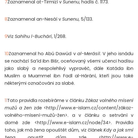
7
Zaznamenal at-Tirmizí v
Sunenu
, hadís č. 1173.
8
Zaznamenal an-Nesáí v
Sunenu
, 5/133.
9
Viz
Sahíhu l-Buchárí
, 1/268.
10
Zaznamenal ho Abú Dawúd v
al-Merásil
. V jeho isnádu
se nachází Sa’íd ibn Bišr, oceňovaný všemi učenci hadísu
jako slabý a nespolehlivý vypravěč, dále Katáda ibn
Muslim a Muammel ibn Fadl al-Hárání, kteří jsou také
některými označováni za slabé.
11
Tato pravidla rozebíráme v článku
Zákaz volného mísení
mužů a žen
zde <http://www.e-islam.cz/content/zákaz-
volného-mísení-mužů-žen>. a v článku o setrvání v
domě zde <http://www.e-islam.cz/node/34>. Pravidla
toho, jak má žena opouštět dům, viz článek
Kdy a jak smí
žena opustit dům
zde <http://www.e-