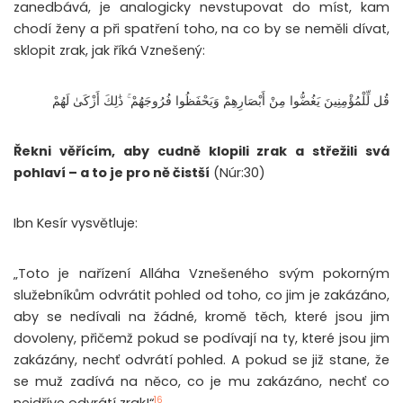
zanedbává, je analogicky nevstupovat do míst, kam
chodí ženy a při spatření toho, na co by se neměli dívat,
sklopit zrak, jak říká Vznešený:
قُل لِّلْمُؤْمِنِينَ يَغُضُّوا مِنْ أَبْصَارِهِمْ وَيَحْفَظُوا فُرُوجَهُمْ ۚ ذَٰلِكَ أَزْكَىٰ لَهُمْ
Řekni věřícím, aby cudně klopili zrak a střežili svá
pohlaví – a to je pro ně čistší
(Núr:30)
Ibn Kesír vysvětluje:
„Toto je nařízení Alláha Vznešeného svým pokorným
služebníkům odvrátit pohled od toho, co jim je zakázáno,
aby se nedívali na žádné, kromě těch, které jsou jim
dovoleny, přičemž pokud se podívají na ty, které jsou jim
zakázány, nechť odvrátí pohled. A pokud se již stane, že
se muž zadívá na něco, co je mu zakázáno, nechť co
16