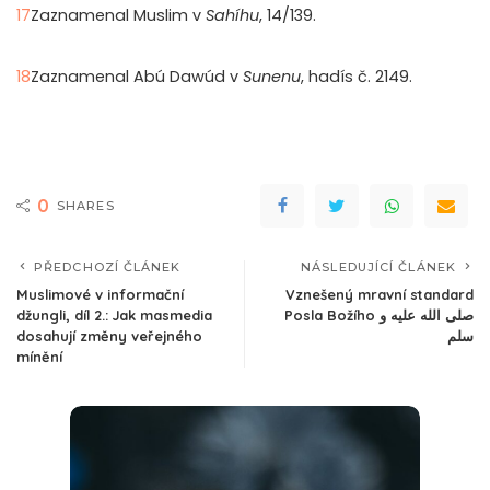
17
Zaznamenal Muslim v
Sahíhu
, 14/139.
18
Zaznamenal Abú Dawúd v
Sunenu
, hadís č. 2149.
0
SHARES
PŘEDCHOZÍ ČLÁNEK
NÁSLEDUJÍCÍ ČLÁNEK
Muslimové v informační
Vznešený mravní standard
džungli, díl 2.: Jak masmedia
Posla Božího صلى الله عليه و
dosahují změny veřejného
سلم
mínění