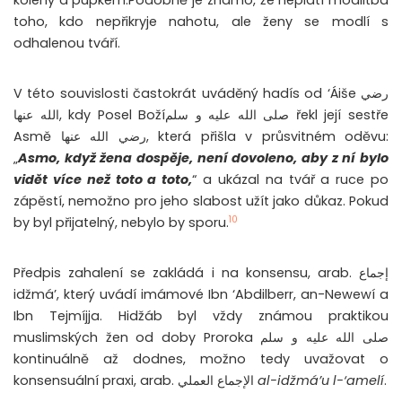
koleny a pupkem.Podobně je známo, že neplatí modlitba
toho, kdo nepřikryje nahotu, ale ženy se modlí s
odhalenou tváří.
V této souvislosti častokrát uváděný hadís od ‘Áiše رضي
الله عنها, kdy Posel Božíصلى الله عليه و سلم řekl její sestře
Asmě رضي الله عنها, která přišla v průsvitném oděvu:
„
Asmo, když žena dospěje, není dovoleno, aby z ní bylo
vidět více než toto a toto,
“ a ukázal na tvář a ruce po
zápěstí, nemožno pro jeho slabost užít jako důkaz. Pokud
10
by byl přijatelný, nebylo by sporu.
Předpis zahalení se zakládá i na konsensu, arab. إجماع
idžmá’, který uvádí imámové Ibn ‘Abdilberr, an-Newewí a
Ibn Tejmíjja. Hidžáb byl vždy známou praktikou
muslimských žen od doby Proroka صلى الله عليه و سلم
kontinuálně až dodnes, možno tedy uvažovat o
konsensuální praxi, arab. الإجماع العملي
al-idžmá’u l-‘amelí
.