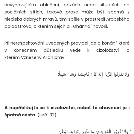
nevyhovujícím oblečení, pózách nebo situacích na
sociálních sítích, taková praxe může být sporná z
hlediska dobrých mravů, tím spíše v prostředí Arabského
poloostrova, o kterém šejch al-Ghámidí hovořil.
Při nerespektování uvedených pravidel jde o konání, které
v konečném důsledku vede k cizoložství, o
kterém Vznešený Alláh praví:
وَلَا تَقْرَبُوا الزِّنَا ۖ إِنَّهُ كَانَ فَاحِشَةً وَسَاءَ سَبِيلًا
A nepřibližujte se k cizoložství, neboť to ohavnost je i
špatná cesta.
(Isrá´:32)
ۖ وَلَا تَقْرَبُوا الْفَوَاحِشَ مَا ظَهَرَ مِنْهَا وَمَا بَطَنَ