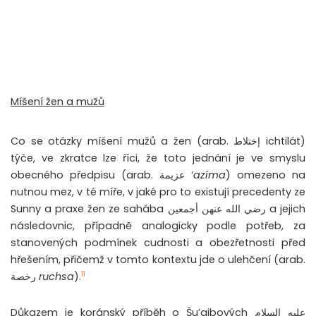
Míšení žen a mužů
Co se otázky míšení mužů a žen (arab. إختلاط ichtilát)
týče, ve zkratce lze říci, že toto jednání je ve smyslu
obecného předpisu (arab. عزيمة ‘
azíma
) omezeno na
nutnou mez, v té míře, v jaké pro to existují precedenty ze
Sunny a praxe žen ze sahába رضي الله عنهن أجمعين a jejich
následovnic, případně analogicky podle potřeb, za
stanovených podmínek cudnosti a obezřetnosti před
hřešením, přičemž v tomto kontextu jde o ulehčení (arab.
11
رخصة
ruchsa
).
Důkazem je koránský příběh o Šu’ajbových عليه السلام