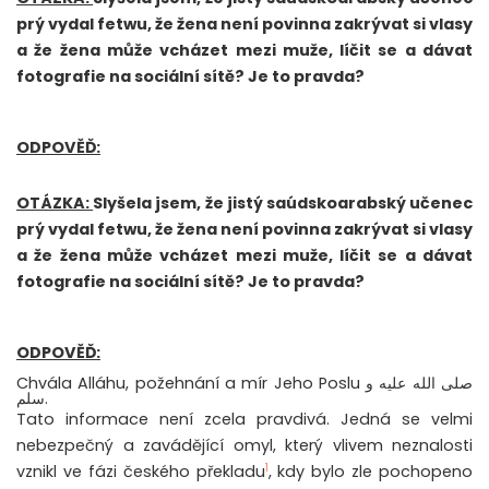
prý vydal fetwu, že žena není povinna zakrývat si vlasy
a že žena může vcházet mezi muže, líčit se a dávat
fotografie na sociální sítě? Je to pravda?
ODPOVĚĎ:
OTÁZKA:
Slyšela jsem, že jistý saúdskoarabský učenec
prý vydal fetwu, že žena není povinna zakrývat si vlasy
a že žena může vcházet mezi muže, líčit se a dávat
fotografie na sociální sítě? Je to pravda?
ODPOVĚĎ:
Chvála Alláhu, požehnání a mír Jeho Poslu صلى الله عليه و
سلم.
Tato informace není zcela pravdivá. Jedná se velmi
nebezpečný a zavádějící omyl, který vlivem neznalosti
1
vznikl ve fázi českého překladu
, kdy bylo zle pochopeno