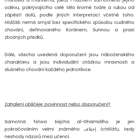
manžela a mahremů, jakož i názvem samotného jejího
oděvu, pokrývajícího celé tělo kromě tváře a rukou od
zápěstí dolů, podle jiných interpretací včetně toho.
Hidžáb
nemá smysl bez specifického způsobu cudného
chování, definovaného Koránem, Sunnou a praxí
zbožných předků.
Dále, všecha uvedená doporučení jsou náboženského
charakteru a jsou individuální otázkou mravnosti a
slušného chování každého jednotlivce.
Zahalení obličeje: povinnost nebo doporučení?
Samotná fetwa šejcha al-Ghámidího je jen
pokračováním velmi známého إختلاف
ichtiláfu
, tedy
neshody názorů mezi učenci.