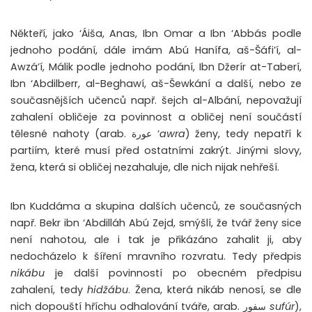
Někteří, jako ‘Áiša, Anas, Ibn Omar a Ibn ‘Abbás podle
jednoho podání, dále imám Abú Hanífa, aš-Šáfi’í, al-
Awzá’í, Málik podle jednoho podání, Ibn Džerír at-Taberí,
Ibn ‘Abdilberr, al-Beghawí, aš-Šewkání a další, nebo ze
současnějších učenců např. šejch al-Albání, nepovažují
zahalení obličeje za povinnost a obličej není součástí
tělesné nahoty (arab. عورة ‘
awra
) ženy, tedy nepatří k
partiím, které musí před ostatními zakrýt. Jinými slovy,
žena, která si obličej nezahaluje, dle nich nijak nehřeší.
Ibn Kuddáma a skupina dalších učenců, ze současných
např. Bekr ibn ‘Abdilláh Abú Zejd, smýšlí, že tvář ženy sice
není nahotou, ale i tak je přikázáno zahalit ji, aby
nedocházelo k šíření mravního rozvratu. Tedy předpis
nikábu
je další povinností po obecném předpisu
zahalení, tedy
hidžábu
. Žena, která nikáb nenosí, se dle
nich dopouští hříchu odhalování tváře, arab. سفور
sufúr
),