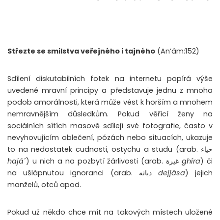
Střezte se smilstva veřejného i tajného
(An’ám:152)
Sdílení diskutabilních fotek na internetu popírá výše
uvedené mravní principy a představuje jednu z mnoha
podob amorálnosti, která může vést k horším a mnohem
nemravnějším důsledkům. Pokud věřící ženy na
sociálních sítích masově sdílejí své fotografie, často v
nevyhovujícím oblečení, pózách nebo situacích, ukazuje
to na nedostatek cudnosti, ostychu a studu (arab. حياء
hajá
´) u nich a na pozbytí žárlivosti (arab. غيرة
ghíra
) či
na ušlápnutou ignoranci (arab. دياثة
dejjása
) jejich
manželů, otců apod.
Pokud už někdo chce mít na takových místech uložené