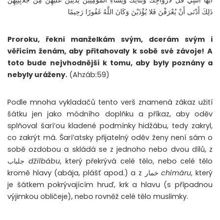
أَيُّهَا النَّبِيُّ قُلْ لأزْوَاجِكَ وَبَنَاتِكَ وَنِسَاءِ الْمُؤْمِنِينَ يُدْنِينَ عَلَيْهِنَّ مِنْ جَلابِيبِهِنَّ
ذَلِكَ أَدْنَى أَنْ يُعْرَفْنَ فَلا يُؤْذَيْنَ وَكَانَ اللَّهُ غَفُورًا رَحِيمًا
Proroku, řekni manželkám svým, dcerám svým i
věřícím ženám, aby přitahovaly k sobě své závoje! A
toto bude nejvhodnější k tomu, aby byly poznány a
nebyly uráženy.
(Ahzáb:59)
Podle mnoha vykladačů tento verš znamená zákaz užití
šátku jen jako módního doplňku a příkaz, aby oděv
splňoval šarí’ou kladené podmínky hidžábu, tedy zakryl,
co zakrýt má. Šarí’atsky přijatelný oděv ženy není sám o
sobě ozdobou a skládá se z jednoho nebo dvou dílů, z
جلباب
džilbábu
, který překrývá celé tělo, nebo celé tělo
kromě hlavy (abája, plášť apod.) a z خمار
chimáru
, který
je šátkem pokrývajícím hruď, krk a hlavu (s případnou
výjimkou obličeje), nebo rovněž celé tělo muslimky.