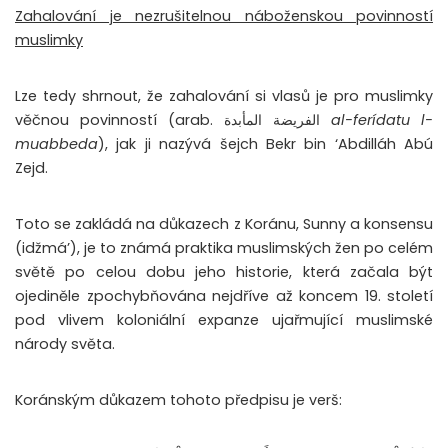
Zahalování je nezrušitelnou náboženskou povinností
muslimky
Lze tedy shrnout, že zahalování si vlasů je pro muslimky
věčnou povinností (arab. الفريضة المأبدة
al-ferídatu l-
muabbeda
), jak ji nazývá šejch Bekr bin ‘Abdilláh Abú
Zejd.
Toto se zakládá na důkazech z Koránu, Sunny a konsensu
(idžmá’), je to známá praktika muslimských žen po celém
světě po celou dobu jeho historie, která začala být
ojediněle zpochybňována nejdříve až koncem 19. století
pod vlivem koloniální expanze ujařmující muslimské
národy světa.
Koránským důkazem tohoto předpisu je verš: