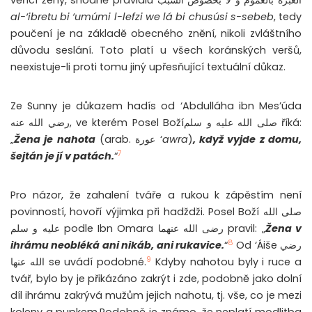
věřící ženy, shodně pravidlu العبرة بالعموم و ﻻ بخصوص السبب
al-‘ibretu bi ‘umúmi l-lefzi we lá bi chusúsi s-sebeb
, tedy
poučení je na základě obecného znění, nikoli zvláštního
důvodu seslání. Toto platí u všech koránských veršů,
neexistuje-li proti tomu jiný upřesňující textuální důkaz.
Ze Sunny je důkazem hadís od ‘Abdulláha ibn Mes’úda
رضي الله عنه, ve kterém Posel Božíصلى الله عليه و سلم říká:
„
Žena je nahota
(arab. عورة ‘
awra
)
, když vyjde z domu,
7
šejtán je jí v patách.
“
Pro názor, že zahalení tváře a rukou k zápěstím není
povinností, hovoří výjimka při hadždži. Posel Boží صلى الله
عليه و سلم podle Ibn Omara رضى الله عنهما pravil: „
Žena v
8
ihrámu neobléká ani nikáb, ani rukavice.
“
Od ‘Áiše رضي
9
الله عنها se uvádí podobné.
Kdyby nahotou byly i ruce a
tvář, bylo by je přikázáno zakrýt i zde, podobně jako dolní
díl ihrámu zakrývá mužům jejich nahotu, tj. vše, co je mezi