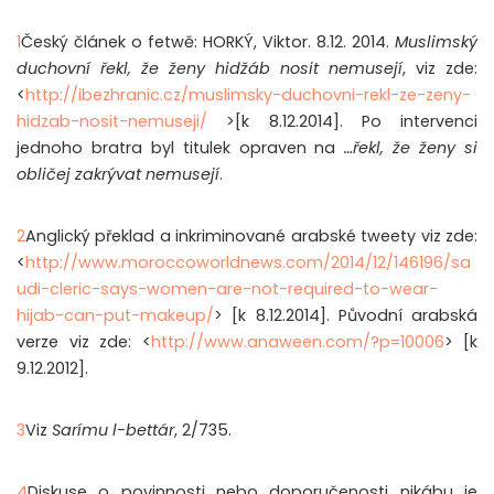
1
Český článek o fetwě: HORKÝ, Viktor. 8.12. 2014.
Muslimský
duchovní řekl, že ženy hidžáb nosit nemusejí
, viz zde:
<
http://ibezhranic.cz/muslimsky-duchovni-rekl-ze-zeny-
hidzab-nosit-nemuseji/
>[k 8.12.2014]. Po intervenci
jednoho bratra byl titulek opraven na
…řekl, že ženy si
obličej zakrývat nemusejí
.
2
Anglický překlad a inkriminované arabské tweety viz zde:
<
http://www.moroccoworldnews.com/2014/12/146196/sa
udi-cleric-says-women-are-not-required-to-wear-
hijab-can-put-makeup/
> [k 8.12.2014]. Původní arabská
verze viz zde: <
http://www.anaween.com/?p=10006
> [k
9.12.2012].
3
Viz
Sarímu l-bettár
, 2/735.
4
Diskuse o povinnosti nebo doporučenosti nikábu je