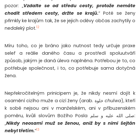
pozor: „
Vzdalte se od středu cesty, protože nemáte
chodit středem cesty, držte se krajů.
“ Poté se ženy
přimkly ke krajům tak, že se jejich oděvy občas zachytily o
12
nedaleký plot.
Míru toho, co je bráno jako nutnost tedy určuje praxe
selef a reálie daného času a prostředí spoluutváří
způsob, jakým je daná úleva naplněna. Potřebou je to, co
potřebuje společnost, i to, co potřebuje sama dotyčná
žena.
Nepřekročitelným prinicipem je, že nikdy nesmí dojít k
osamění cizího muže a cizí ženy (arab. خلوة
chulwa
), kteří
k sobě nejsou ani v manželském, ani v příbuzenském
poměru, kvůli slovům Božího Posla صلى الله عليه و سلم:
„
Nikdy neosamí muž se ženou, aniž by s nimi šejtán
13
nebyl třetím.
“