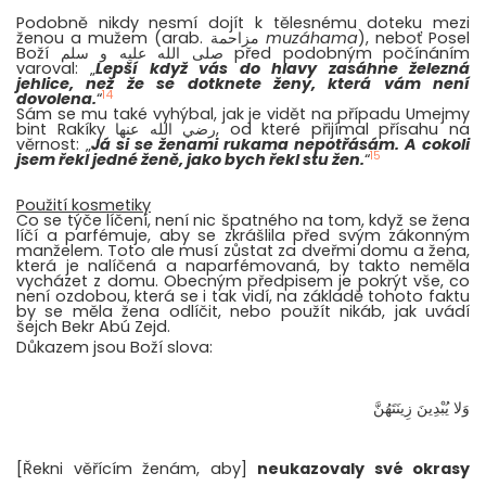
Podobně nikdy nesmí dojít k tělesnému doteku mezi
ženou a mužem (arab. مزاحمة
muzáhama
), neboť Posel
Boží صلى الله عليه و سلم před podobným počínáním
varoval: „
Lepší když vás do hlavy zasáhne železná
jehlice, než že se dotknete ženy, která vám není
14
dovolena.
“
Sám se mu také vyhýbal, jak je vidět na případu Umejmy
bint Rakíky رضي الله عنها, od které přijímal přísahu na
věrnost: „
Já si se ženami rukama nepotřásám. A cokoli
15
jsem řekl jedné ženě, jako bych řekl stu žen.
“
Použití kosmetiky
Co se týče líčení, není nic špatného na tom, když se žena
líčí a parfémuje, aby se zkrášlila před svým zákonným
manželem. Toto ale musí zůstat za dveřmi domu a žena,
která je nalíčená a naparfémovaná, by takto neměla
vycházet z domu. Obecným předpisem je pokrýt vše, co
není ozdobou, která se i tak vidí, na základě tohoto faktu
by se měla žena odlíčit, nebo použít nikáb, jak uvádí
šejch Bekr Abú Zejd.
Důkazem jsou Boží slova:
وَلا يُبْدِينَ زِينَتَهُنَّ
[Řekni věřícím ženám, aby]
neukazovaly své okrasy