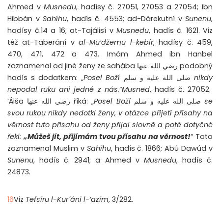
Ahmed v
Musnedu
, hadísy č. 27051, 27053 a 27054; Ibn
Hibbán v
Sahíhu
, hadís č. 4553; ad-Dárekutní v
Sunenu
,
hadísy č.14 a 16; at-Tajálisí v
Musnedu
, hadís č. 1621. Viz
též at-Taberání v
al-Mu’džemu l-kebír
, hadísy č. 459,
470, 471, 472 a 473. Imám Ahmed ibn Hanbel
zaznamenal od jiné ženy ze sahába رضي الله عنها podobný
hadís s dodatkem: „
Posel Boží
صلى الله عليه و سلم
nikdy
nepodal ruku ani jedné z nás.
“
Musned
, hadís č. 27052.
‘Áiša رضي الله عنها říká: „
Posel Boží
صلى الله عليه و سلم
se
svou rukou nikdy nedotkl ženy, v otázce přijetí přísahy na
věrnost tuto přísahu od ženy přijal slovně a poté dotyčné
řekl:
„Můžeš jít, přijímám tvou přísahu na věrnost!
“ Toto
zaznamenal Muslim v
Sahíhu
, hadís č. 1866; Abú Dawúd v
Sunenu
, hadís č. 2941; a Ahmed v
Musnedu
, hadís č.
24873.
16
Viz
Tefsíru l-Kur´áni l-‘azím
, 3/282.