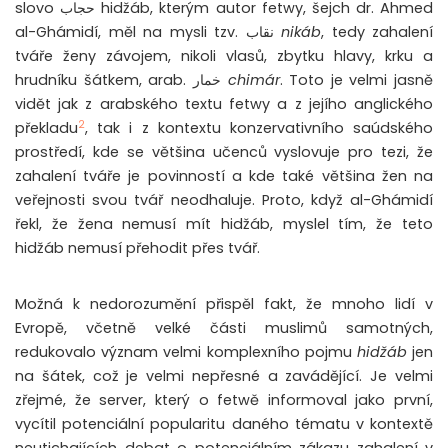
slovo حجاب hidžáb, kterým autor fetwy, šejch dr. Ahmed
al-Ghámidí, měl na mysli tzv. نقاب
nikáb
, tedy zahalení
tváře ženy závojem, nikoli vlasů, zbytku hlavy, krku a
hrudníku šátkem, arab. خمار
chimár
. Toto je velmi jasně
vidět jak z arabského textu fetwy a z jejího anglického
2
překladu
, tak i z kontextu konzervativního saúdského
prostředí, kde se většina učenců vyslovuje pro tezi, že
zahalení tváře je povinností a kde také většina žen na
veřejnosti svou tvář neodhaluje. Proto, když al-Ghámidí
řekl, že žena nemusí mít hidžáb, myslel tím, že teto
hidžáb nemusí přehodit přes tvář.
Možná k nedorozumění přispěl fakt, že mnoho lidí v
Evropě, včetně velké části muslimů samotných,
redukovalo význam velmi komplexního pojmu
hidžáb
jen
na šátek, což je velmi nepřesné a zavádějící. Je velmi
zřejmé, že server, který o fetwě informoval jako první,
vycítil potenciální popularitu daného tématu v kontextě