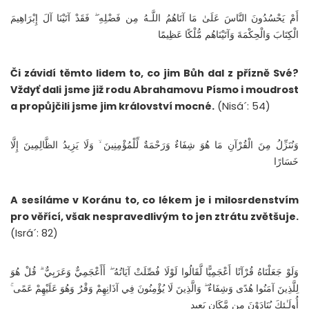
أَمْ يَحْسُدُونَ النَّاسَ عَلَىٰ مَا آتَاهُمُ اللَّـهُ مِن فَضْلِهِ ۖ فَقَدْ آتَيْنَا آلَ إِبْرَاهِيمَ
الْكِتَابَ وَالْحِكْمَةَ وَآتَيْنَاهُم مُّلْكًا عَظِيمًا
Či závidí těmto lidem to, co jim Bůh dal z přízně Své?
Vždyť dali jsme již rodu Abrahamovu Písmo i moudrost
a propůjčili jsme jim království mocné.
(Nisá´: 54)
وَنُنَزِّلُ مِنَ الْقُرْآنِ مَا هُوَ شِفَاءٌ وَرَحْمَةٌ لِّلْمُؤْمِنِينَ ۙ وَلَا يَزِيدُ الظَّالِمِينَ إِلَّا
خَسَارًا
A sesíláme v Koránu to, co lékem je i milosrdenstvím
pro věřící, však nespravedlivým to jen ztrátu zvětšuje.
(Isrá´: 82)
وَلَوْ جَعَلْنَاهُ قُرْآنًا أَعْجَمِيًّا لَّقَالُوا لَوْلَا فُصِّلَتْ آيَاتُهُ ۖ أَأَعْجَمِيٌّ وَعَرَبِيٌّ ۗ قُلْ هُوَ
لِلَّذِينَ آمَنُوا هُدًى وَشِفَاءٌ ۖ وَالَّذِينَ لَا يُؤْمِنُونَ فِي آذَانِهِمْ وَقْرٌ وَهُوَ عَلَيْهِمْ عَمًى ۚ
أُولَـٰئِكَ يُنَادَوْنَ مِن مَّكَانٍ بَعِيدٍ