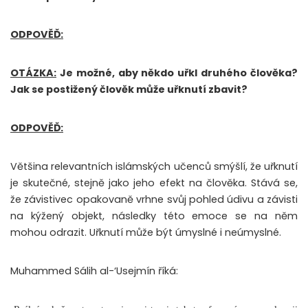
ODPOVĚĎ:
OTÁZKA:
Je možné, aby někdo uřkl druhého člověka?
Jak se postižený člověk může uřknutí zbavit?
ODPOVĚĎ:
Většina relevantních islámských učenců smýšlí, že uřknutí
je skutečné, stejně jako jeho efekt na člověka. Stává se,
že závistivec opakovaně vrhne svůj pohled údivu a závisti
na kýžený objekt, následky této emoce se na něm
mohou odrazit. Uřknutí může být úmyslné i neúmyslné.
Muhammed Sálih al-‘Usejmín říká: