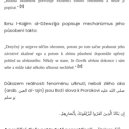
„
Reálná zkušenost potvrzuje existenci tohoto fenoménu a nelze ji
[1]
“
popírat.
Ibnu l-Kajjim al-Džewzíjja popisuje mechanizmus jeho
působení takto:
„
Dotyčný je nejprve něčím ohromen, potom po tom začne prahnout jeho
závistivé zkažené ego a potom k zlému působení dopomůže upřený
pohled na uřeknutého. Někdy se stane, že člověk uřekne dokonce i sám
[2]
“
sebe a může také někoho uřknout nechtěně.
Důkazem reálnosti fenoménu uřknutí, neboli zlého oka
(arab. العين
al-‘ajn
) jsou Boží slova k Prorokovi صلى الله عليه
و سلم:
إِن يَكَادُ الَّذِينَ كَفَرُوا لَيُزْلِقُونَكَ بِأَبْصَارِهِمْ…