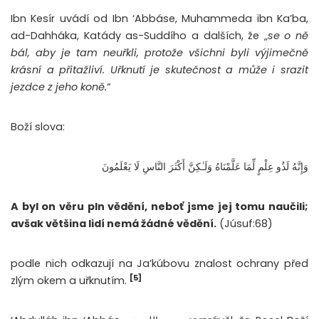
Ibn Kesír uvádí od Ibn ‘Abbáse, Muhammeda ibn Ka’ba,
ad-Dahháka, Katády as-Suddího a dalších, že „
se o ně
bál, aby je tam neuřkli, protože všichni byli výjimečně
krásní a přitažliví. Uřknutí je skutečnost a může i srazit
jezdce z jeho koně.
“
Boží slova:
وَإِنَّهُ لَذُو عِلْمٍ لِّمَا عَلَّمْنَاهُ وَلَـٰكِنَّ أَكْثَرَ النَّاسِ لَا يَعْلَمُونَ
A byl on věru pln vědění, neboť jsme jej tomu naučili;
avšak většina lidí nemá žádné vědění.
(Júsuf:68)
podle nich odkazují na Ja’kúbovu znalost ochrany před
[5]
zlým okem a uřknutím.