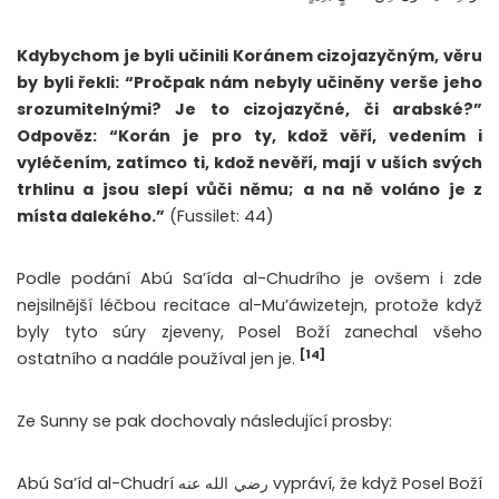
Kdybychom je byli učinili Koránem cizojazyčným, věru
by byli řekli: “Pročpak nám nebyly učiněny verše jeho
srozumitelnými? Je to cizojazyčné, či arabské?”
Odpověz: “Korán je pro ty, kdož věří, vedením i
vyléčením, zatímco ti, kdož nevěří, mají v uších svých
trhlinu a jsou slepí vůči němu; a na ně voláno je z
místa dalekého.”
(Fussilet: 44)
Podle podání Abú Sa’ída al-Chudrího je ovšem i zde
nejsilnější léčbou recitace al-Mu’áwizetejn, protože když
byly tyto súry zjeveny, Posel Boží zanechal všeho
[14]
ostatního a nadále používal jen je.
Ze Sunny se pak dochovaly následující prosby:
Abú Sa’íd al-Chudrí رضي الله عنه vypráví, že když Posel Boží