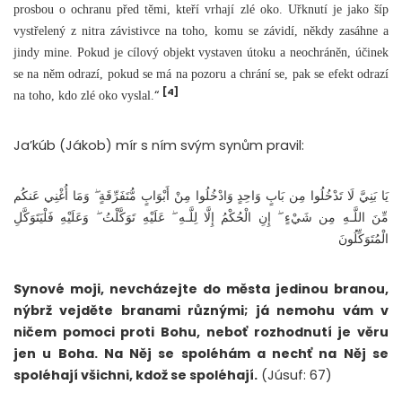
prosbou o ochranu před těmi, kteří vrhají zlé oko. Uřknutí je jako šíp
vystřelený z nitra závistivce na toho, komu se závidí, někdy zasáhne a
jindy mine. Pokud je cílový objekt vystaven útoku a neochráněn, účinek
se na něm odrazí, pokud se má na pozoru a chrání se, pak se efekt odrazí
[4]
“
na toho, kdo zlé oko vyslal.
Ja’kúb (Jákob) mír s ním svým synům pravil:
يَا بَنِيَّ لَا تَدْخُلُوا مِن بَابٍ وَاحِدٍ وَادْخُلُوا مِنْ أَبْوَابٍ مُّتَفَرِّقَةٍ ۖ وَمَا أُغْنِي عَنكُم
مِّنَ اللَّـهِ مِن شَيْءٍ ۖ إِنِ الْحُكْمُ إِلَّا لِلَّـهِ ۖ عَلَيْهِ تَوَكَّلْتُ ۖ وَعَلَيْهِ فَلْيَتَوَكَّلِ
الْمُتَوَكِّلُونَ
Synové moji, nevcházejte do města jedinou branou,
nýbrž vejděte branami různými; já nemohu vám v
ničem pomoci proti Bohu, neboť rozhodnutí je věru
jen u Boha. Na Něj se spoléhám a nechť na Něj se
spoléhají všichni, kdož se spoléhají.
(Júsuf: 67)