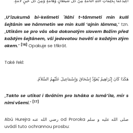
أُعِيذُكُمَا بِكَلِمَاتِ اللَّهِ التَّامَّةِ مِنْ كُلِّ شَيْطَانٍ وَهَامَّةٍ وَمِنْ كُلِّ عَيْنٍ لاَمَّةٍ.
„
U’ízukumá bi-kelimeti ´lláhi t-támmeti min kulli
šejtánin we hámmetin we min kulli ‘ajnin lámma,
“ tzn.
„
Utíkám se pro vás oba dokonalým slovem Božím před
každým šejtánem, vší jedovatou havětí a každým zlým
[16]
okem.
“
Opakuje se třikrát.
Také řekl:
هَكَذَا كَانَ إِبْرَاهِيمُ يُعَوِّذُ إِسْحَاقَ وَإِسْمَاعِيلَ عَلَيْهِمُ السَّلاَمُ.
„
Takto se utíkal i Ibráhím pro Isháka a Ismá’íla, mír s
[17]
nimi všemi.
“
Abú Hurejra رضي الله عنه od Proroka صلى الله عليه و سلم
uvádí tuto ochrannou prosbu: