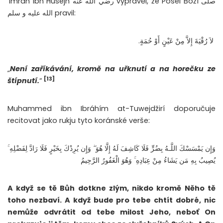
‘Imrán ibn Husejn رضي الله عنه vyprávěl, že Posel Boží صلى
الله عليه و سلم pravil:
‏ لاَ رُقْيَةَ إِلاَّ مِنْ عَيْنٍ أَوْ حُمَةٍ.
„
Není zaříkávání, kromě na uřknutí a na horečku ze
[13]
štípnutí.
“
Muhammed ibn Ibráhím at-Tuwejdžirí doporučuje
recitovat jako rukju tyto koránské verše:
وَإِن يَمْسَسْكَ اللَّـهُ بِضُرٍّ فَلَا كَاشِفَ لَهُ إِلَّا هُوَ ۖ وَإِن يُرِدْكَ بِخَيْرٍ فَلَا رَادَّ لِفَضْلِهِ ۚ
يُصِيبُ بِهِ مَن يَشَاءُ مِنْ عِبَادِهِ ۚ وَهُوَ الْغَفُورُ الرَّحِيمُ
A když se tě Bůh dotkne zlým, nikdo kromě Něho tě
toho nezbaví. A když bude pro tebe chtít dobré, nic
nemůže odvrátit od tebe milost Jeho, neboť On