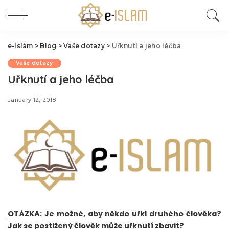
e-Islám
>
Blog
>
Vaše dotazy
>
Uřknutí a jeho léčba
Vaše dotazy
Uřknutí a jeho léčba
January 12, 2018
OTÁZKA:
Je možné, aby někdo uřkl druhého člověka?
Jak se postižený člověk může uřknutí zbavit?