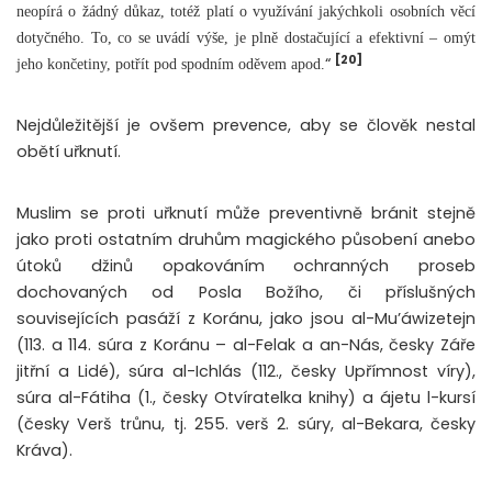
neopírá o žádný důkaz, totéž platí o využívání jakýchkoli osobních věcí
dotyčného. To, co se uvádí výše, je plně dostačující a efektivní – omýt
[20]
“
jeho končetiny, potřít pod spodním oděvem apod.
Nejdůležitější je ovšem prevence, aby se člověk nestal
obětí uřknutí.
Muslim se proti uřknutí může preventivně bránit stejně
jako proti ostatním druhům magického působení anebo
útoků džinů opakováním ochranných proseb
dochovaných od Posla Božího, či příslušných
souvisejících pasáží z Koránu, jako jsou al-Mu’áwizetejn
(113. a 114. súra z Koránu – al-Felak a an-Nás, česky Záře
jitřní a Lidé), súra al-Ichlás (112., česky Upřímnost víry),
súra al-Fátiha (1., česky Otvíratelka knihy) a ájetu l-kursí
(česky Verš trůnu, tj. 255. verš 2. súry, al-Bekara, česky
Kráva).