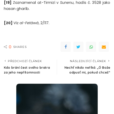
[19]
Zaznamenal at-Tirmizí v
Sunenu
, hadís č. 3528 jako
hasan gharíb.
[20]
Viz
al-Fetáwá
, 2/117.
0
SHARES
PŘEDCHOZÍ ČLÁNEK
NÁSLEDUJÍCÍ ČLÁNEK
Kdo brání čest svého bratra
Nechť nikdo neříká: „Ó Bože
za jeho nepřítomnosti
odpusť mi, pokud chceš“