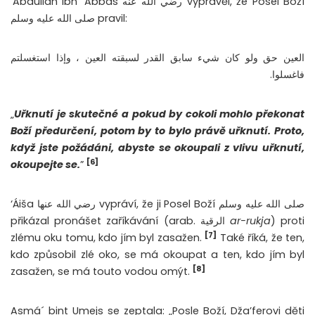
‘Abdulláh ibn ‘Abbás رضي الله عنه vyprávěl, že Posel Boží
صلى الله عليه وسلم pravil:
العين حق ولو كان شيء سابق القدر لسبقته العين ، وإذا استغسلتم
فاغسلوا.
„
Uřknutí je skutečné a pokud by cokoli mohlo překonat
Boží předurčení, potom by to bylo právě uřknutí. Proto,
když jste požádáni, abyste se okoupali z vlivu uřknutí,
[6]
okoupejte se.
”
‘Áiša رضي الله عنها vypráví, že ji Posel Boží صلى الله عليه وسلم
přikázal pronášet zaříkávání (arab. الرقية
ar-rukja
) proti
[7]
zlému oku tomu, kdo jím byl zasažen.
Také říká, že ten,
kdo způsobil zlé oko, se má okoupat a ten, kdo jím byl
[8]
zasažen, se má touto vodou omýt.
Asmá´ bint Umejs se zeptala: „Posle Boží, Dža’ferovi děti