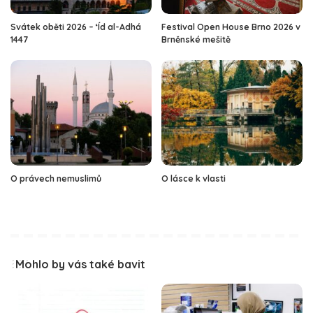
Svátek oběti 2026 – ‘Íd al-Adhá
Festival Open House Brno 2026 v
1447
Brněnské mešitě
O právech nemuslimů
O lásce k vlasti
Mohlo by vás také bavit