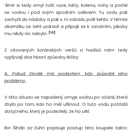
‘Ámir si tedy omyl tvář, ruce, lokty, kolena, nohy a potřel
se vodou i pod svým spodním oděvem. Tu vodu pak
zachytil do nádoby a pak s ní odzadu polil Sehla. V témže
okamžiku se Sehl uzdravil a připojil se k ostatním, jakoby
[10]
mu nikdy nic nebylo.
Z citovaných koránských veršů a hadísů nám tedy
vyplývají dva hlavní způsoby léčby:
A. Pokud člověk má podezření, kdo způsobil jeho
problémy.
V této situaci se napadený omyje vodou po očistě, která
zbyla po tom, kdo ho měl uřknout. O tuto vodu požádá
dotyčného, který je podezřelý, že ho uřkl.
Ibn Šiháb az-Zuhrí popisuje postup této koupele takto: