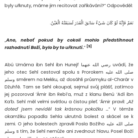
byly uřknuty, máme jim recitovat zaříkávání?“ Odpověděl:
نَعَمْ فَإِنَّهُ لَوْ كَانَ شَيْءٌ سَابَقَ الْقَدَرَ لَسَبَقَتْهُ الْعَيْنُ.
„
Ano, neboť pokud by cokoli mohlo předstihnout
[9]
rozhodnutí Boží, bylo by to uřknutí.
“
Abú Umáma ibn Sehl ibn Hunejf رضي الله عنهما uvádí, že
jeho otec Sehl cestoval spolu s Prorokem صلى الله عليه
وسلم směrem na Mekku, až dosáhli průsmyku al-Charár v
Džuhfě. Tam se Sehl okoupal, sejmul svůj plášť, zatímco
jej pozoroval ‘Ámir ibn Rebí’a, muž z klanu Benú ‘Adí ibn
Ka’b. Sehl měl velmi světlou a čistou pleť. ‘Ámir pravil: „
Až
doteď jsem neviděl tak krásnou pokožku …
“ V témže
okamžiku popadla Sehla ukrutná bolest a skácel se k
zemi. O jeho bolestech zpravili Posla Božího صلى الله عليه
وسلم s tím, že Sehl nemůže ani zvednout hlavu. Posel Boží