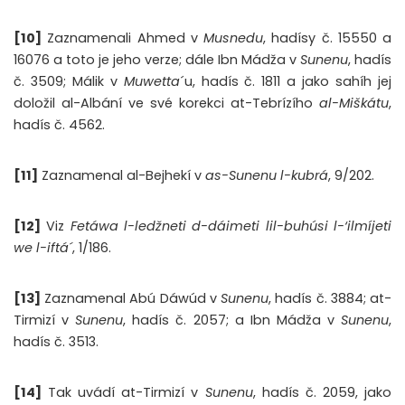
[10]
Zaznamenali Ahmed v
Musnedu
, hadísy č. 15550 a
16076 a toto je jeho verze; dále Ibn Mádža v
Sunenu
, hadís
č. 3509; Málik v
Muwetta
´u, hadís č. 1811 a jako sahíh jej
doložil al-Albání ve své korekci at-Tebrízího
al-Miškátu
,
hadís č. 4562.
[11]
Zaznamenal al-Bejhekí v
as-Sunenu l-kubrá
, 9/202.
[12]
Viz
Fetáwa l-ledžneti d-dáimeti lil-buhúsi l-‘ilmíjeti
we l-iftá´
, 1/186.
[13]
Zaznamenal Abú Dáwúd v
Sunenu
, hadís č. 3884; at-
Tirmizí v
Sunenu
, hadís č. 2057; a Ibn Mádža v
Sunenu
,
hadís č. 3513.
[14]
Tak uvádí at-Tirmizí v
Sunenu
, hadís č. 2059, jako