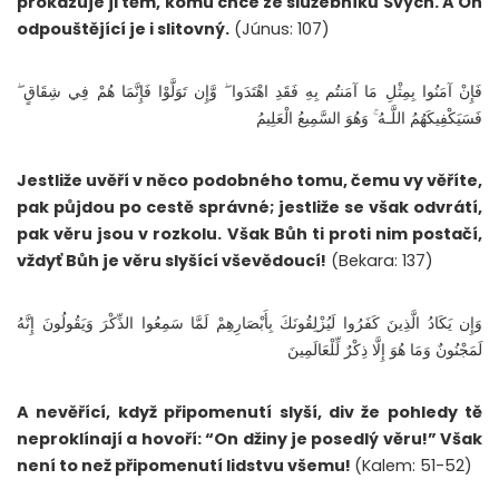
prokazuje ji těm, komu chce ze služebníků Svých. A On
odpouštějící je i slitovný.
(Júnus: 107)
فَإِنْ آمَنُوا بِمِثْلِ مَا آمَنتُم بِهِ فَقَدِ اهْتَدَوا ۖ وَّإِن تَوَلَّوْا فَإِنَّمَا هُمْ فِي شِقَاقٍ ۖ
فَسَيَكْفِيكَهُمُ اللَّـهُ ۚ وَهُوَ السَّمِيعُ الْعَلِيمُ
Jestliže uvěří v něco podobného tomu, čemu vy věříte,
pak půjdou po cestě správné; jestliže se však odvrátí,
pak věru jsou v rozkolu. Však Bůh ti proti nim postačí,
vždyť Bůh je věru slyšící vševědoucí!
(Bekara: 137)
وَإِن يَكَادُ الَّذِينَ كَفَرُوا لَيُزْلِقُونَكَ بِأَبْصَارِهِمْ لَمَّا سَمِعُوا الذِّكْرَ وَيَقُولُونَ إِنَّهُ
لَمَجْنُونٌ وَمَا هُوَ إِلَّا ذِكْرٌ لِّلْعَالَمِينَ
A nevěřící, když připomenutí slyší, div že pohledy tě
neproklínají a hovoří: “On džiny je posedlý věru!” Však
není to než připomenutí lidstvu všemu!
(Kalem: 51-52)