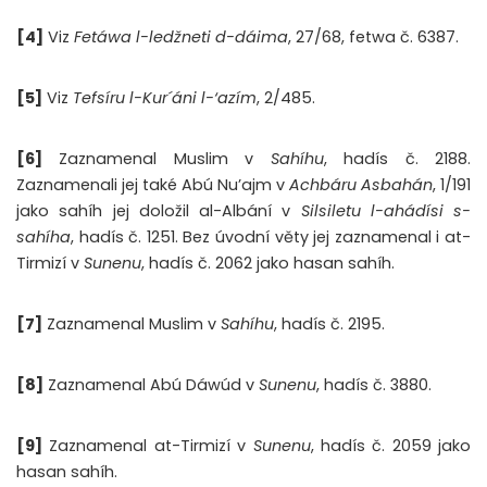
[4]
Viz
Fetáwa l-ledžneti d-dáima
, 27/68, fetwa č. 6387.
[5]
Viz
Tefsíru l-Kur´áni l-‘azím
, 2/485.
[6]
Zaznamenal Muslim v
Sahíhu
, hadís č. 2188.
Zaznamenali jej také Abú Nu’ajm v
Achbáru Asbahán
, 1/191
jako sahíh jej doložil al-Albání v
Silsiletu l-ahádísi s-
sahíha
, hadís č. 1251. Bez úvodní věty jej zaznamenal i at-
Tirmizí v
Sunenu
, hadís č. 2062 jako hasan sahíh.
[7]
Zaznamenal Muslim v
Sahíhu
, hadís č. 2195.
[8]
Zaznamenal Abú Dáwúd v
Sunenu
, hadís č. 3880.
[9]
Zaznamenal at-Tirmizí v
Sunenu
, hadís č. 2059 jako
hasan sahíh.