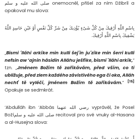
صلى الله عليه و سلم onemocněl, přišel za ním Džibríl a
opakoval mu slova:
بِاسْمِ اللَّهِ أَرْقِيكَ مِنْ كُلِّ شَىْءٍ يُؤْذِيكَ مِنْ شَرِّ كُلِّ نَفْسٍ أَوْ عَيْنِ حَاسِدٍ اللَّهُ
يَشْفِيكَ بِاسْمِ اللَّهِ أَرْقِيكَ.
„
Bismi ´lláhi arkíke min kulli šej´in ju´zíke min šerri kulli
nefsin aw ‘ajnin hásidin Alláhu ješfíke, bismi ´lláhi arkík,
“
tzn. „
Jménem Božím tě zaříkávám, před vším, co ti
ubližuje, před zlem každého závistivého ega či oka, Alláh
[15]
nechť tě vyléčí, jménem Božím tě zaříkávám.
“
Opakuje se sedmkrát.
‘Abdulláh ibn ‘Abbás رضي الله عنهما vyprávěl, že Posel
Božíصلى الله عليه و سلم recitoval pro své vnuky al-Hasana
a al-Husejna slova: