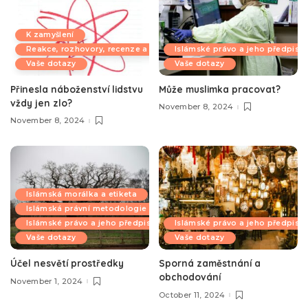
K zamyšlení
Reakce, rozhovory, recenze a komentáře
Islámské právo a jeho předpisy
Vaše dotazy
Vaše dotazy
Přinesla náboženství lidstvu
Může muslimka pracovat?
vždy jen zlo?
November 8, 2024
November 8, 2024
Islámská morálka a etiketa
Islámská právní metodologie
Islámské právo a jeho předpisy
Islámské právo a jeho předpisy
Vaše dotazy
Vaše dotazy
Účel nesvětí prostředky
Sporná zaměstnání a
obchodování
November 1, 2024
October 11, 2024