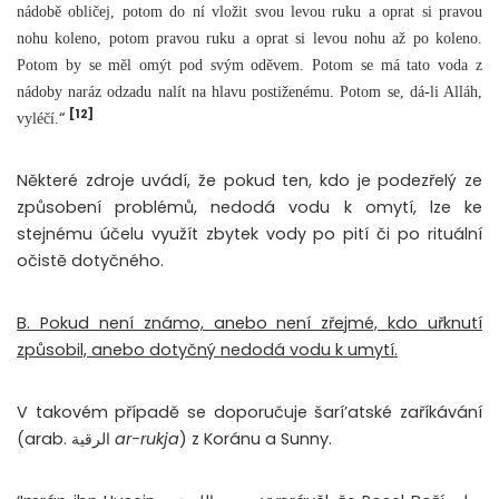
nádobě obličej, potom do ní vložit svou levou ruku a oprat si pravou
nohu koleno, potom pravou ruku a oprat si levou nohu až po koleno.
Potom by se měl omýt pod svým oděvem. Potom se má tato voda z
nádoby naráz odzadu nalít na hlavu postiženému. Potom se, dá-li Alláh,
[12]
“
vyléčí.
Některé zdroje uvádí, že pokud ten, kdo je podezřelý ze
způsobení problémů, nedodá vodu k omytí, lze ke
stejnému účelu využít zbytek vody po pití či po rituální
očistě dotyčného.
B. Pokud není známo, anebo není zřejmé, kdo uřknutí
způsobil, anebo dotyčný nedodá vodu k umytí.
V takovém případě se doporučuje šarí’atské zaříkávání
(arab. الرقية
ar-rukja
) z Koránu a Sunny.