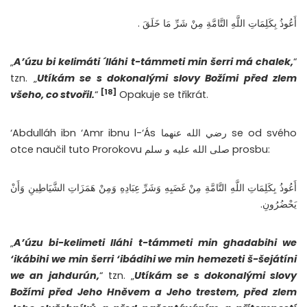
أَعُوذُ بِكَلِمَاتِ اللَّهِ التَّامَّةِ مِنْ شَرِّ مَا خَلَقَ .
„
A’úzu bi kelimáti ´lláhi t-támmeti min šerri má chalek,
“
tzn. „
Utíkám se s dokonalými slovy Božími před zlem
[18]
všeho, co stvořil.
“
Opakuje se třikrát.
‘Abdulláh ibn ‘Amr ibnu l-‘Ás رضي الله عنهما se od svého
otce naučil tuto Prorokovu صلى الله عليه و سلم prosbu:
أَعُوذُ بِكَلِمَاتِ اللَّهِ التَّامَّةِ مِنْ غَضَبِهِ وَشَرِّ عِبَادِهِ وَمِنْ هَمَزَاتِ الشَّيَاطِينِ وَأَنْ
يَحْضُرُونِ.
„
A’úzu bi-kelimeti lláhi t-támmeti min ghadabihi we
‘ikábihi we min šerri ‘ibádihi we min hemezeti š-šejátíni
we an jahdurún,
“ tzn. „
Utíkám se s dokonalými slovy
Božími před Jeho Hněvem a Jeho trestem, před zlem