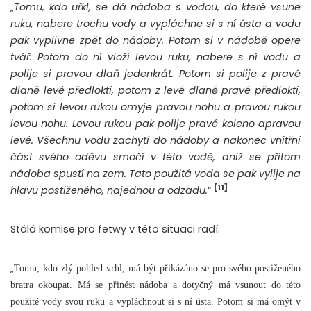
„
Tomu, kdo uřkl, se dá nádoba s vodou, do které vsune
ruku, nabere trochu vody a vypláchne si s ní ústa a vodu
pak vyplivne zpět do nádoby. Potom si v nádobě opere
tvář. Potom do ní vloží levou ruku, nabere s ní vodu a
polije si pravou dlaň jedenkrát. Potom si polije z pravé
dlaně levé předloktí, potom z levé dlaně pravé předloktí,
potom si levou rukou omyje pravou nohu a pravou rukou
levou nohu. Levou rukou pak polije pravé koleno apravou
levé. Všechnu vodu zachytí do nádoby a nakonec vnitřní
část svého oděvu smočí v této vodě, aniž se přitom
nádoba spustí na zem. Tato použitá voda se pak vylije na
[11]
hlavu postiženého, najednou a odzadu.
“
Stálá komise pro fetwy v této situaci radí:
„
Tomu, kdo zlý pohled vrhl, má být přikázáno se pro svého postiženého
bratra okoupat. Má se přinést nádoba a dotyčný má vsunout do této
použité vody svou ruku a vypláchnout si s ní ústa. Potom si má omýt v