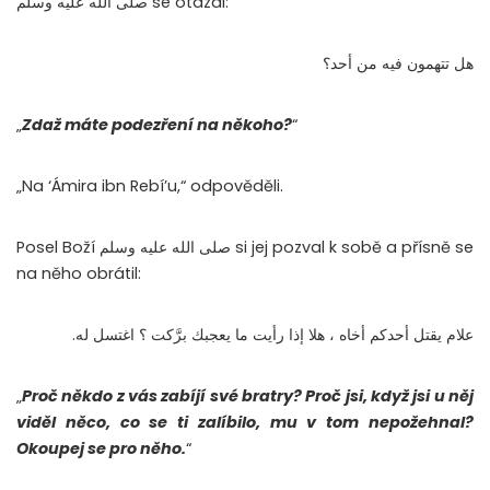
صلى الله عليه وسلم se otázal:
هل تتهمون فيه من أحد؟
„
Zdaž máte podezření na někoho?
“
„Na ‘Ámira ibn Rebí’u,“ odpověděli.
Posel Boží صلى الله عليه وسلم si jej pozval k sobě a přísně se
na něho obrátil:
علام يقتل أحدكم أخاه ، هلا إذا رأيت ما يعجبك برَّكت ؟ اغتسل له.
„
Proč někdo z vás zabíjí své bratry? Proč jsi, když jsi u něj
viděl něco, co se ti zalíbilo, mu v tom nepožehnal?
Okoupej se pro něho.
“