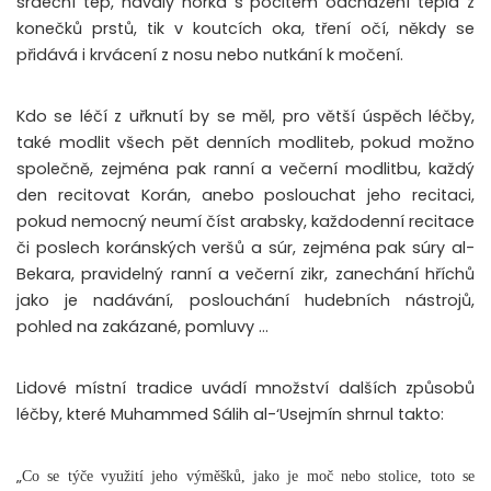
srdeční tep, návaly horka s pocitem odcházení tepla z
konečků prstů, tik v koutcích oka, tření očí, někdy se
přidává i krvácení z nosu nebo nutkání k močení.
Kdo se léčí z uřknutí by se měl, pro větší úspěch léčby,
také modlit všech pět denních modliteb, pokud možno
společně, zejména pak ranní a večerní modlitbu, každý
den recitovat Korán, anebo poslouchat jeho recitaci,
pokud nemocný neumí číst arabsky, každodenní recitace
či poslech koránských veršů a súr, zejména pak súry al-
Bekara, pravidelný ranní a večerní zikr, zanechání hříchů
jako je nadávání, poslouchání hudebních nástrojů,
pohled na zakázané, pomluvy …
Lidové místní tradice uvádí množství dalších způsobů
léčby, které Muhammed Sálih al-‘Usejmín shrnul takto:
„
Co se týče využití jeho výměšků, jako je moč nebo stolice, toto se