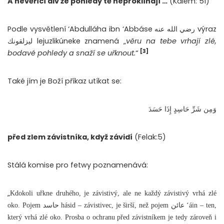
A nevěřící div že pohledy tě neproklínají …
(Kalem: 51)
Podle vysvětlení ‘Abdulláha ibn ‘Abbáse رضي الله عنه výraz
ليزلقونك lejuzlikúneke znamená „
věru na tebe vrhají zlé,
[3]
bodavé pohledy a snaží se uřknout.
“
Také jím je Boží příkaz utíkat se:
وَمِن شَرِّ حَاسِدٍ إِذَا حَسَدَ
před zlem závistníka, když závidí
(Felak:5)
Stálá komise pro fetwy poznamenává:
„
Kdokoli uřkne druhého, je závistivý, ale ne každý závistivý vrhá zlé
oko. Pojem حاسد hásid – závistivec, je širší, než pojem عائن ‘áin – ten,
který vrhá zlé oko. Prosba o ochranu před závistníkem je tedy zároveň i