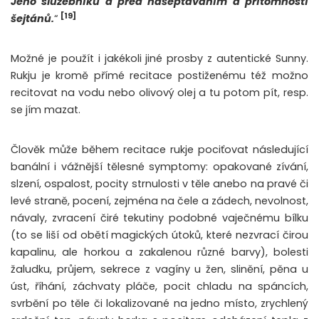
Jeho služebníků a před našeptáváním a přítomností
[19]
šejtánů.
“
Možné je použít i jakékoli jiné prosby z autentické Sunny.
Rukju je kromě přímé recitace postiženému též možno
recitovat na vodu nebo olivový olej a tu potom pít, resp.
se jím mazat.
Člověk může během recitace rukje pociťovat následující
banální i vážnější tělesné symptomy: opakované zívání,
slzení, ospalost, pocity strnulosti v těle anebo na pravé či
levé straně, pocení, zejména na čele a zádech, nevolnost,
návaly, zvracení čiré tekutiny podobné vaječnému bílku
(to se liší od obětí magických útoků, které nezvrací čirou
kapalinu, ale horkou a zakalenou různé barvy), bolesti
žaludku, průjem, sekrece z vagíny u žen, slinění, pěna u
úst, říhání, záchvaty pláče, pocit chladu na spáncích,
svrbění po těle či lokalizované na jedno místo, zrychlený