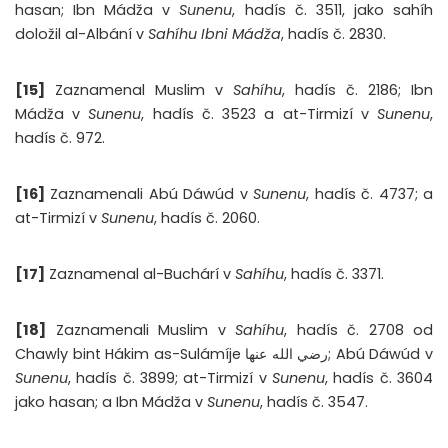
hasan; Ibn Mádža v
Sunenu
, hadís č. 3511, jako sahíh
doložil al-Albání v
Sahíhu Ibni Mádža
, hadís č. 2830.
[15]
Zaznamenal Muslim v
Sahíhu
, hadís č. 2186; Ibn
Mádža v
Sunenu
, hadís č. 3523 a at-Tirmizí v
Sunenu
,
hadís č. 972.
[16]
Zaznamenali Abú Dáwúd v
Sunenu
, hadís č. 4737; a
at-Tirmizí v
Sunenu
, hadís č. 2060.
[17]
Zaznamenal al-Buchárí v
Sahíhu
, hadís č. 3371.
[18]
Zaznamenali Muslim v
Sahíhu
, hadís č. 2708 od
Chawly bint Hákim as-Sulámíje رضي الله عنها; Abú Dáwúd v
Sunenu
, hadís č. 3899; at-Tirmizí v
Sunenu
, hadís č. 3604
jako hasan; a Ibn Mádža v
Sunenu
, hadís č. 3547.