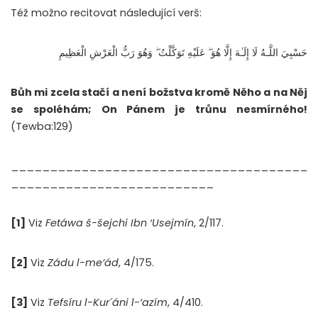
Též možno recitovat následující verš:
حَسْبِيَ اللَّـهُ لَا إِلَـٰهَ إِلَّا هُوَ ۖ عَلَيْهِ تَوَكَّلْتُ ۖ وَهُوَ رَبُّ الْعَرْشِ الْعَظِيمِ
Bůh mi zcela stačí a není božstva kromě Něho a na Něj
se spoléhám; On Pánem je trůnu nesmírného!
(Tewba:129)
______________________________________
__________________________
[1]
Viz
Fetáwa š-šejchi Ibn ‘Usejmín
, 2/117.
[2]
Viz
Zádu l-me’ád
, 4/175.
[3]
Viz
Tefsíru l-Kur´áni l-‘azím
, 4/410.