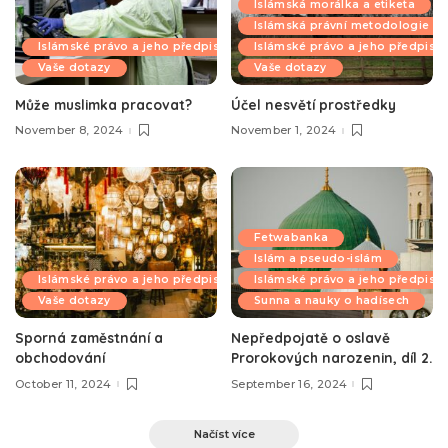
Islámská morálka a etiketa
Islámská právní metodologie
Islámské právo a jeho předpisy
Islámské právo a jeho předpisy
Vaše dotazy
Vaše dotazy
Může muslimka pracovat?
Účel nesvětí prostředky
November 8, 2024
November 1, 2024
Fetwabanka
Islám a pseudo-islám
Islámské právo a jeho předpisy
Islámské právo a jeho předpisy
Vaše dotazy
Sunna a nauky o hadísech
Sporná zaměstnání a
Nepředpojatě o oslavě
obchodování
Prorokových narozenin, díl 2.
October 11, 2024
September 16, 2024
Načíst více