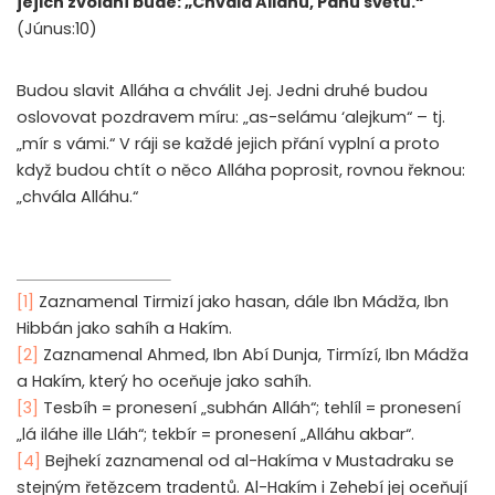
jejich zvolání bude: „Chvála Alláhu, Pánu světů.“
(Júnus:10)
Budou slavit Alláha a chválit Jej. Jedni druhé budou
oslovovat pozdravem míru: „as-selámu ‘alejkum“ – tj.
„mír s vámi.“ V ráji se každé jejich přání vyplní a proto
když budou chtít o něco Alláha poprosit, rovnou řeknou:
„chvála Alláhu.“
[1]
Zaznamenal Tirmizí jako hasan, dále Ibn Mádža, Ibn
Hibbán jako sahíh a Hakím.
[2]
Zaznamenal Ahmed, Ibn Abí Dunja, Tirmízí, Ibn Mádža
a Hakím, který ho oceňuje jako sahíh.
[3]
Tesbíh = pronesení „subhán Alláh“; tehlíl = pronesení
„lá iláhe ille Lláh“; tekbír = pronesení „Alláhu akbar“.
[4]
Bejhekí zaznamenal od al-Hakíma v Mustadraku se
stejným řetězcem tradentů. Al-Hakím i Zehebí jej oceňují