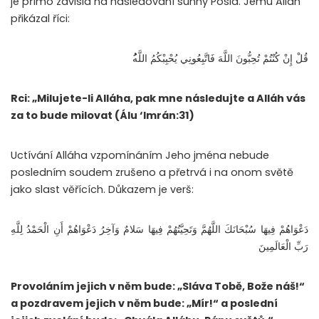
je přímo závislá na následování sunny Posla. Jemu Alláh
přikázal říci:
قُلْ إِنْ كُنْتُمْ تُحِبُّونَ اللَّهَ فَاتَّبِعُونِي يُحْبِبْكُمُ اللَّه
Rci: „Milujete-li Alláha, pak mne následujte a Alláh vás
za to bude milovat (Álu ‘Imrán:31)
Uctívání Alláha vzpomínáním Jeho jména nebude
posledním soudem zrušeno a přetrvá i na onom světě
jako slast věřících. Důkazem je verš:
دَعْوَاهُمْ فِيهَا سُبْحَانَكَ اللَّهُمَّ وَتَحِيَّتُهُمْ فِيهَا سَلامٌ وَآخِرُ دَعْوَاهُمْ أَنِ الْحَمْدُ لِلَّهِ
رَبِّ الْعَالَمِينَ
Provoláním jejich v něm bude: „Sláva Tobě, Bože náš!“
a pozdravem jejich v něm bude: „Mír!“ a poslední