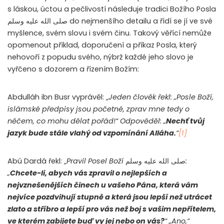
s láskou, úctou a pečlivostí následuje tradici Božího Posla
صلى الله عليه وسلم
do nejmenšího detailu a řídí se jí ve své
myšlence, svém slovu i svém činu. Takový věřící nemůže
opomenout příklad, doporučení a příkaz Posla, který
nehovoří z popudu svého, nýbrž každé jeho slovo je
vyřčeno s dozorem a řízením Božím:
Abdulláh ibn Busr vyprávěl: „
Jeden člověk řekl: „Posle Boží,
islámské předpisy jsou početné, zprav mne tedy o
něčem, co mohu dělat pořád!“ Odpověděl: „
Nechť tvůj
jazyk bude stále vlahý od vzpomínání Alláha.
“
[1]
Abú Dardá řekl: „
Pravil Posel Boží
صلى الله عليه وسلم
:
„
Chcete-li, abych vás zpravil o nejlepších a
nejvznešenějších činech u vašeho Pána, která vám
nejvíce pozdvihují stupně a která jsou lepší než utrácet
zlato a stříbro a lepší pro vás než boj s vašim nepřítelem,
ve kterém zabijete buď vy jej nebo on vás?
“ „Ano,“