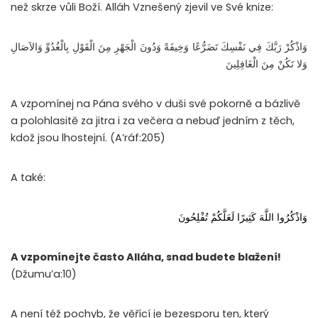
než skrze vůli Boží. Alláh Vznešený zjevil ve Své knize:
وَاذْكُرْ رَبَّكَ فِي نَفْسِكَ تَضَرُّعًا وَخِيفَةً وَدُونَ الْجَهْرِ مِنَ الْقَوْلِ بِالْغُدُوِّ وَالآصَالِ
وَلا تَكُنْ مِنَ الْغَافِلِينَ
A vzpomínej na Pána svého v duši své pokorně a bázlivě
a polohlasitě za jitra i za večera a nebuď jedním z těch,
kdož jsou lhostejní.
(A’ráf:205)
A také:
وَاذْكُرُوا اللَّهَ كَثِيرًا لَعَلَّكُمْ تُفْلِحُونَ
A vzpomínejte často Alláha, snad budete blažení!
(Džumu’a:10)
A není též pochyb, že věřící je bezesporu ten, který