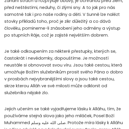
Zahání strach a rozptyluje obavy, je ochranou před zlem,
před neštěstími, neduhy, či zlými sny. A to jak pro nás
samotné tak i pro naše rodiny a děti. V Sunně lze nalézt
stovky příkladů toho, proč je zikr důležitý a co dává
člověku, pomineme-li znásobení jeho odměny a výstup
po stupních Ráje, což je zajisté největším dobrem.
Je také odkoupením za některé přestupky, kterých se,
častokrát i nevědomky, dopouštíme. Je možností
neustále si obnovovat svou víru. Jsou také cestou, která
umožňuje Božím služebníkům prosit svého Pána o dobro
v prosbách nejvybranějšími slovy a jsou také cestou,
skrze kterou Alláh ve své milosti může odklonit od
služebníka nějaké zlo.
Jejich učením se také vyjadřujeme lásku k Alláhu, tím, že
používáme stejná slova jako jeho miláček, Posel Boží
Muhammed
صلى الله عليه وسلم
. Protože míra lásky k Alláhu