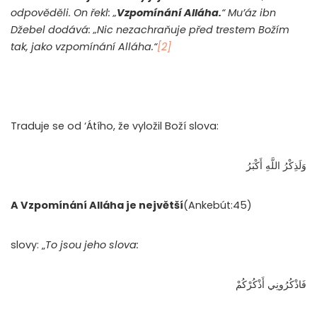
odpověděli. On řekl: „
Vzpomínání Alláha.
“ Mu’áz ibn
Džebel dodává: „Nic nezachraňuje před trestem Božím
tak, jako vzpomínání Alláha.“
[2]
Traduje se od ‘Átího, že vyložil Boží slova:
وَلَذِكْرُ اللَّهِ أَكْبَرُ
A Vzpomínání Alláha je největší
(Ankebút:45)
slovy: „
To jsou jeho slova:
فَاذْكُرُونِي أَذْكُرْكُمْ