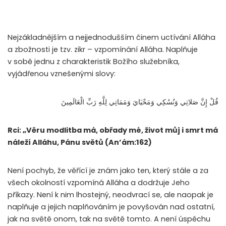
Nejzákladnějším a nejjednodušším činem uctívání Alláha
a zbožnosti je tzv. zikr – vzpomínání Alláha. Naplňuje
v sobě jednu z charakteristik Božího služebníka,
vyjádřenou vznešenými slovy:
قُلْ إِنَّ صَلاتِي وَنُسُكِي وَمَحْيَايَ وَمَمَاتِي لِلَّهِ رَبِّ الْعَالَمِينَ
Rci: „Věru modlitba má, obřady mé, život můj i smrt má
náleží Alláhu, Pánu světů (An’ám:162)
Není pochyb, že věřící je znám jako ten, který stále a za
všech okolností vzpomíná Alláha a dodržuje Jeho
příkazy. Není k nim lhostejný, neodvrací se, ale naopak je
naplňuje a jejich naplňováním je povyšován nad ostatní,
jak na světě onom, tak na světě tomto. A není úspěchu