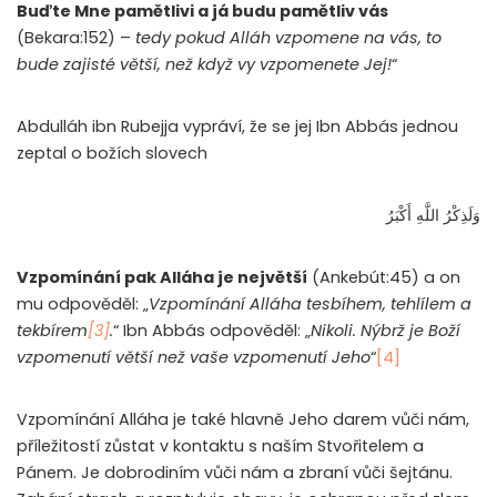
Buďte Mne pamětlivi a já budu pamětliv vás
(Bekara:152) –
tedy pokud Alláh vzpomene na vás, to
bude zajisté větší, než když vy vzpomenete Jej!
“
Abdulláh ibn Rubejja vypráví, že se jej Ibn Abbás jednou
zeptal o božích slovech
وَلَذِكْرُ اللَّهِ أَكْبَرُ
Vzpomínání pak Alláha je největší
(Ankebút:45) a on
mu odpověděl: „
Vzpomínání Alláha tesbíhem, tehlílem a
tekbírem
[3]
.
“ Ibn Abbás odpověděl: „
Nikoli. Nýbrž je Boží
vzpomenutí větší než vaše vzpomenutí Jeho
“
[4]
Vzpomínání Alláha je také hlavně Jeho darem vůči nám,
příležitostí zůstat v kontaktu s naším Stvořitelem a
Pánem. Je dobrodiním vůči nám a zbraní vůči šejtánu.