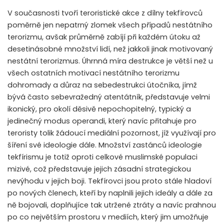
V současnosti tvoří teroristické akce z dílny tekfírovců
poměrně jen nepatrný zlomek všech případů nestátního
terorizmu, avšak průměrně zabíjí při každém útoku až
desetinásobné množství lidí, než jakkoli jinak motivovaný
nestátní terorizmus. Úhrnná míra destrukce je větší než u
všech ostatních motivací nestátního terorizmu
dohromady a důraz na sebedestrukci útočníka, jímž
bývá často sebevražedný atentátník, představuje velmi
ikonický, pro okolí děsivě nepochopitelný, typický a
jedinečný modus operandi, který navíc přitahuje pro
teroristy tolik žádoucí mediální pozornost, jíž využívají pro
šíření své ideologie dále. Množství zastánců ideologie
tekfírismu je totiž oproti celkové muslimské populaci
mizivé, což představuje jejich zásadní strategickou
nevýhodu v jejich boji. Tekfírovci jsou proto stále hladoví
po nových členech, kteří by naplnili jejich ideály a dále za
ně bojovali, doplňujíce tak utržené ztráty a navíc prahnou
po co největším prostoru v mediích, který jim umožňuje