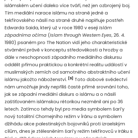
islámském učení daleko více tváří, než jen ozbrojený boj.
Tím mediální narace islámu na straně jedné a
tekfírovského násilí na straně druhé naplňuje postřeh
Edwarda Saida, který už v roce 1980 v eseji
Islám
západníma očima
(
Islam through Western Eyes
, 26. 4.
1980) psaném pro The Nation vidí jeho charakteristické
stvárnění právě v konceptu středověkosti a hrozby a
dále v neschopnosti západního mediálního diskursu
oddělit přímou praktickou a konkrétní realitu událostí v
muslimských zemích od samotného abstraktního učení
[9]
islámu jakožto náboženství.
Toto dobové svědectví
nám umožňuje jindy nepříliš časté přímé srovnání toho,
jak se západní mediální diskurs o islámu a o násilí
zaštiťovaném islámskou rétorikou nezměnil ani po 36
letech. Zatímco tehdy byl pro media symbolem šarí’y
nový totalitní Chomejního režim v Íránu a symbolem
džihádu akce palestinských bojovníků proti izraelským
cílům, dnes je ztělesněním šarí’y režim tekfírovců v Iráku s