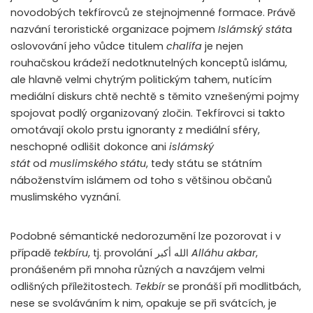
novodobých tekfírovců ze stejnojmenné formace. Právě
nazvání teroristické organizace pojmem
Islámský stát
a
oslovování jeho vůdce titulem
chalífa
je nejen
rouhačskou krádeží nedotknutelných konceptů islámu,
ale hlavně velmi chytrým politickým tahem, nutícím
mediální diskurs chtě nechtě s těmito vznešenými pojmy
spojovat podlý organizovaný zločin. Tekfírovci si takto
omotávají okolo prstu ignoranty z mediální sféry,
neschopné odlišit dokonce ani
islámský
stát
od
muslimského státu
, tedy státu se státním
náboženstvím islámem od toho s většinou občanů
muslimského vyznání.
Podobné sémantické nedorozumění lze pozorovat i v
případě
tekbíru
, tj. provolání الله أكبر
Alláhu akbar
,
pronášeném při mnoha různých a navzájem velmi
odlišných příležitostech.
Tekbír
se pronáší při modlitbách,
nese se svoláváním k nim, opakuje se při svátcích, je