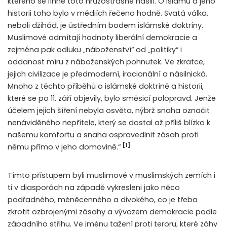
kterého se líhne toto hrůzostrašné násilí. O islámu a jeho
historii toho bylo v médiích řečeno hodně. Svatá válka,
neboli džihád, je ústředním bodem islámské doktríny.
Muslimové odmítají hodnoty liberální demokracie a
zejména pak odluku „náboženství“ od „politiky“ i
oddanost míru z náboženských pohnutek. Ve zkratce,
jejich civilizace je předmoderní, iracionální a násilnická.
Mnoho z těchto příběhů o islámské doktríně a historii,
které se po 11. září objevily, bylo směsicí polopravd. Jenže
účelem jejich šíření nebyla osvěta, nýbrž snaha označit
nenáviděného nepřítele, který se dostal až příliš blízko k
našemu komfortu a snaha ospravedlnit zásah proti
[1]
němu přímo v jeho domovině.“
Tímto přístupem byli muslimové v muslimských zemích i
ti v diasporách na západě vykresleni jako něco
podřadného, méněcenného a divokého, co je třeba
zkrotit ozbrojenými zásahy a vývozem demokracie podle
západního střihu. Ve jménu tažení proti teroru, které záhy