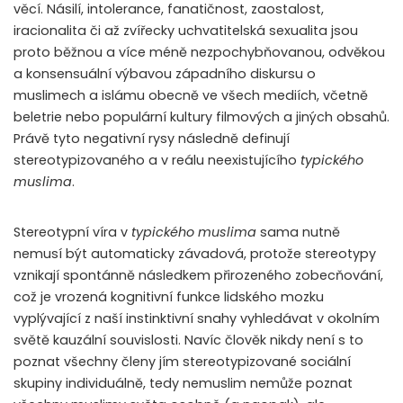
věcí. Násilí, intolerance, fanatičnost, zaostalost,
iracionalita či až zvířecky uchvatitelská sexualita jsou
proto běžnou a více méně nezpochybňovanou, odvěkou
a konsensuální výbavou západního diskursu o
muslimech a islámu obecně ve všech mediích, včetně
beletrie nebo populární kultury filmových a jiných obsahů.
Právě tyto negativní rysy následně definují
stereotypizovaného a v reálu neexistujícího
typického
muslima
.
Stereotypní víra v
typického muslima
sama nutně
nemusí být automaticky závadová, protože stereotypy
vznikají spontánně následkem přirozeného zobecňování,
což je vrozená kognitivní funkce lidského mozku
vyplývající z naší instinktivní snahy vyhledávat v okolním
světě kauzální souvislosti. Navíc člověk nikdy není s to
poznat všechny členy jím stereotypizované sociální
skupiny individuálně, tedy nemuslim nemůže poznat