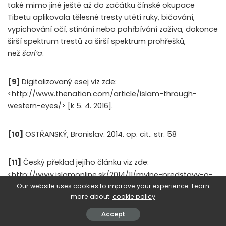
také mimo jiné ještě až do začátku čínské okupace
Tibetu aplikovala tělesné tresty utětí ruky, bičování,
vypichování očí, stínání nebo pohřbívání zaživa, dokonce
širší spektrum trestů za širší spektrum prohřešků,
než
šarí’a
.
[9]
Digitalizovaný esej viz zde:
<http://www.thenation.com/article/islam-through-
western-eyes/> [k 5. 4. 2016].
[10]
OSTŘANSKÝ, Bronislav. 2014. op. cit.. str. 58
[11]
Český překlad jejího článku viz zde:
<http://www.islamonline.sk/2014/11/mylne-predstavy-o-
Our website uses cookies to improve your experience. Learn
politickem-islamu/> [k 5. 4. 2016].
more about:
cookie policy
Accept
0
SHARES