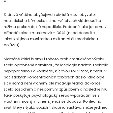
a
3. drtivá většina obyčejných civilistů mezi obyvateli
nacistického Německa se na zvěrstvech vládnoucího
režimu prokazatelně nepodílela. Podobně jako je tomu v
případě relace muslimové –
Dá’iš
(nebo dosaďte
jakoukoli jinou muslimskou militantní či teroristickou
bojůvku).
Nicméně kritici islámu i tohoto problematického výroku
zcela oprávněně namítnou, že ideologie nacizmu sehrála
nepopiratelnou a konkrétní, klíčovou roli v tom, k čemu v
nacistických koncentračních táborech došlo. Ideologie
sice sama není vrahem, ale motivuje vraha, dokonce
zcela zásadním a nesporným způsobem a následně mu
také poskytuje psychologický servis vypořádání se s
vlastním hrozným činem, jehož se dopustil. Pohled na
svět, který nějaká sociální skupina zastává, může jedinec