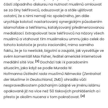
části západního diskursu na nutnost muslimů omlouvat
se za činy tekfírovců, odsuzovat je a stále ujišťovat
ostatní, že s nimi nemají nic společného, jen dále
urychluje kolotoč nastartovaný synergickým působením
islamofobie a tekfírismu, katalyzovaný předimenzovanou
medializací. Extrapolovat teze tekfírovců na názory všech
muslimů a vtahovat tím muslimskou ummu jako celek do
tohoto kolotoče je proto iracionální, mimo samého
faktu, že je to neetické, bigotní a zaujaté, jak vysvětluje ve
svém komentáři Max Fisher, ředitel americké internetové
[3]
mediální sítě
Vox
.
Dochází tak i k paradoxním
situacím, jako když se podle Murada W.
Hofmanna
Ústřední rada muslimů Německa
(
Zentralrat
der Muslime in Deutschland
, ZMD) ohradila vůči
nespravedlivostem páchaným údajně ve jménu islámu
opakovaně již na více než 50 tiskových prohlášeních a i
[4]
přesto je okolím nucena v tom pokračovat.