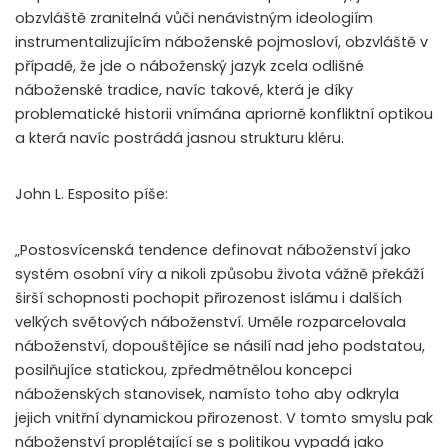
obzvláště zranitelná vůči nenávistným ideologiím
instrumentalizujícím náboženské pojmosloví, obzvláště v
případě, že jde o náboženský jazyk zcela odlišné
náboženské tradice, navíc takové, která je díky
problematické historii vnímána apriorně konfliktní optikou
a která navíc postrádá jasnou strukturu kléru.
John L. Esposito píše:
„Postosvícenská tendence definovat náboženství jako
systém osobní víry a nikoli způsobu života vážně překáží
širší schopnosti pochopit přirozenost islámu i dalších
velkých světových náboženství. Uměle rozparcelovala
náboženství, dopouštějíce se násilí nad jeho podstatou,
posilňujíce statickou, zpředmětnělou koncepci
náboženských stanovisek, namísto toho aby odkryla
jejich vnitřní dynamickou přirozenost. V tomto smyslu pak
náboženství proplétající se s politikou vypadá jako