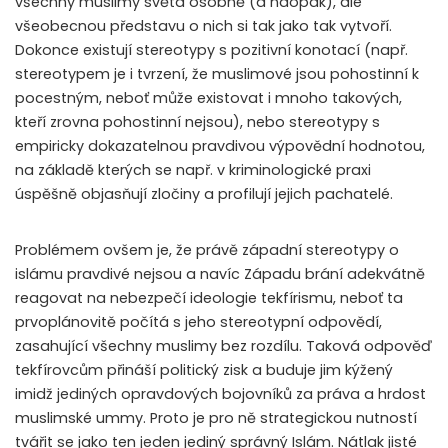
všechny muslimy světa osobně (a naopak), ale
všeobecnou představu o nich si tak jako tak vytvoří.
Dokonce existují stereotypy s pozitivní konotací (např.
stereotypem je i tvrzení, že muslimové jsou pohostinní k
pocestným, neboť může existovat i mnoho takových,
kteří zrovna pohostinní nejsou), nebo stereotypy s
empiricky dokazatelnou pravdivou výpovědní hodnotou,
na základě kterých se např. v kriminologické praxi
úspěšně objasňují zločiny a profilují jejich pachatelé.
Problémem ovšem je, že právě západní stereotypy o
islámu pravdivé nejsou a navíc Západu brání adekvátně
reagovat na nebezpečí ideologie tekfírismu, neboť ta
prvoplánovitě počítá s jeho stereotypní odpovědí,
zasahující všechny muslimy bez rozdílu. Taková odpověď
tekfírovcům přináší politický zisk a buduje jim kýžený
imidž jediných opravdových bojovníků za práva a hrdost
muslimské ummy. Proto je pro ně strategickou nutností
tvářit se jako ten jeden jediný správný Islám. Nátlak jisté