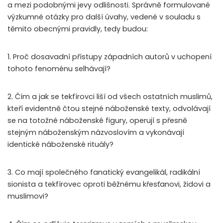
a mezi podobnými jevy odlišnosti. Správně formulované
výzkumné otázky pro další úvahy, vedené v souladu s
těmito obecnými pravidly, tedy budou:
1. Proč dosavadní přístupy západních autorů v uchopení
tohoto fenoménu selhávají?
2. Čím a jak se tekfírovci liší od všech ostatních muslimů,
kteří evidentně čtou stejné náboženské texty, odvolávají
se na totožné náboženské figury, operují s přesně
stejným náboženským názvoslovím a vykonávají
identické náboženské rituály?
3. Co mají společného fanatický evangelikál, radikální
sionista a tekfírovec oproti běžnému křesťanovi, židovi a
muslimovi?