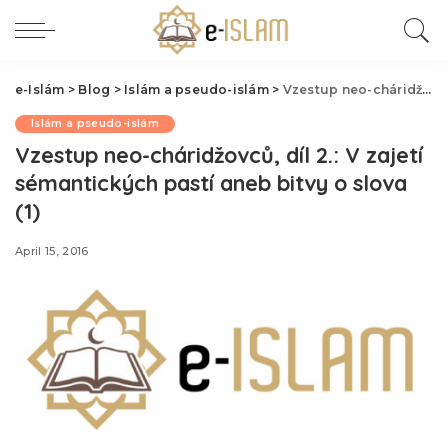
e-Islám
>
Blog
>
Islám a pseudo-islám
>
Vzestup neo-cháridžovců, díl 2.: V zajetí sémantických pastí aneb bitvy o slova (1)
Islám a pseudo-islám
Vzestup neo-cháridžovců, díl 2.: V zajetí
sémantických pastí aneb bitvy o slova
(1)
April 15, 2016