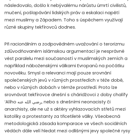
následovalo, došlo k nebývalému nárůstu úmrtí civilistů,
mučení, pošlapávání lidských práv a eskalaci napětí
mezi muslimy a Západem. Toho s úspěchem využívají
různé skupiny tekfírovců dodnes.
Při racionálním a zodpovědném uvažování o terorizmu
zdůvodňovaném islámskou argumentací je nesprávné
vést paralelu mezi současností v muslimských zemích a
například náboženskými válkami Evropanů na počátku
novověku. Smysl a relevanci mají pouze srovnání
společenských jevů v různých prostředích v téže době,
nebo v různých dobách v témže prostředí. Proto lze
srovnávat tekfírovce dnešní s cháridžovci z doby chalífy
‘Alího رضي الله عنه, nebo s dnešními neonacisty či
anarchisty, ale ne už s aktéry vyhlazovacích střetů mezi
katolíky a protestanty za třicetileté války. Všeobecná
metodologická zásada komparace ve všech sociálních
vědách dále velí hledat mezi odlišnými jevy společné rysy