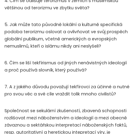
4. Čím se odlišuje terorizmus v zemích s muslimskou
většinou od terorizmu ve zbytku světa?
5. Jak může tato původně lokální a kulturně specifická
podoba terorizmu oslovat a ovlivňovat ve svůj prospěch
globální publikum, včetně amerických a evropských
nemuslimů, kteří o islámu nikdy ani neslyšeli?
6. Čím se liší tekfírismus od jiných nenávistných ideologií
a proč používá slovník, který používá?
7. A z jakého důvodu považují tekfírovci za účinné a nutné
pro svou věc a své cíle vraždit tolik mnoho civilistů?
Společnost se sekulární zkušeností, zbavená schopnosti
rozlišovat mezi náboženstvím a ideologií a mezi obecně
závaznou a sektářskou interpretací náboženských faktů,
resp. autoritativní a heretickou intepretací víry, je