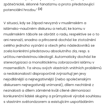
zpátečnické, sklonné fanatizmu a proto představující
[2]
potenciální hrozbu.“
V situaci, kdy se Západ nevyzná v muslimském a
islámsko-naučném diskursu a netuší, ke komu v
muslimském táboře se obrátit o radu, respektive se o to
ani nesnaží, snadno a přirozeně dochází ke ztotožnění
celého jednoho vyznání a všech jeho následovníků se
zcela konkrétní představou absolutního zla, resp. s
určitou nenávistnou ideologií. Automaticky dochází ke
stereotypizaci a monolitickému zobrazování islámu v
masmediích. Ta vinou svých vlastních vnitřních problémů
a nedokonalostí disproporčně zvýrazňují jen jevy
nejodlišnější a nejnegativnější (nebo společenským
diskursem nejnegativněji vnímané), dílem nechtěně z
neznalosti a dílem záměrně kvůli cílené démonizaci
konkurenční lidské skupiny a průmyslové výrobě souhlasu
s vlastním světonázorem a existujícím uspořádáním