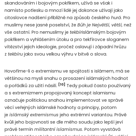
skandováním i bojovým pokřikem, užívá se však i
namísto potlesku a mnozí lidé jej dokonce užívají jako
citoslovce nadšení přibližně na způsob českého
hurá
. Pro
muslimy nese jasné poselství, že
Bůh je Největší, větší,
než
vše ostatní. Pro nemuslimy je
tekbír
islámským bojovým
pokřikem a vyhlášením útoku a pro tekfírovce sloganem
vítězství jejich ideologie, pročež oslavují i západní hrůzu
z
tekbíru
jako svou velkou výhru v bitvě o slova.
Hovoříme-li o extremismu ve spojitosti s islámem, má se
většinou na mysli snahu o prosazení islámských hodnot
[10]
a pořádků za užití násilí.
Tedy pokud často používaný
a s extremizmem propojovaný koncept islamismu
označuje politickou snahou implementovat ve správě
věcí veřejných islámské hodnoty a principy, potom
je
islámský extremismus
jeho extrémní variantou. Právě
kvůli jeho bojovnosti se dle mého soudu jako lepší jeví
právě termín
militantní islamismus
. Potom vyvstává