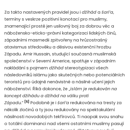
Za takto nastavených pravidel jsou i
džihád
a
šarí’a
,
termíny s veskrze pozitivní konotací pro muslimy,
znamenající prostě jen usilovný boj za dobrou věc a
nábožensko-eticko-právní kategorizaci lidských činů,
západními masmedii zpitvořeny na hrůzostrašný
atavismus středověku a děsivou existenční hrozbu
Západu. Amir Hussain, studující současná muslimská
společenství v Severní Americe, spatřuje v západním
nakládání s pojmem
džihád
stereotypizaci všech
následovníků islámu jako skutečných nebo potenciálních
teroristů pro údajně nenávistné a násilné učení jejich
náboženství. Říká dokonce, že „
islám je redukován na
koncept džihádu a džihád na válku proti
[5]
Západu.
”
Podobně je i
šarí’a
redukována na tresty za
několik zločinů a ty jsou redukovány na spektakulární
násilnosti novodobých tekfírovců. Ti naopak svou snahu
o totální dominanci nad všemi ostatními muslimy pasují