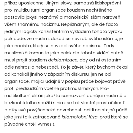
příkaz uposlechne. Jinými slovy, samotná lidskoprávní
pro-multikulturní organizace kouzlem nechtěného
postavila jakýsi neznámý a monolitický islám naroveň
všem známému nacizmu. Nepřiznaným, ale de facto
jediným logicky konzistentním výkladem tohoto výroku
pak bude, že muslim, dokud se nevzdá svého islámu, je
jako nacista, který se nevzdal svého nacismu. Tedy
muslimská komunita jako celek dle tohoto vidění nutně
musí projít stadiem
deislamizace
, aby od ní ostatním
dále nehrozilo nebezpečí. To je závěr, který bychom čekali
od kohokoli jiného v západním diskursu, jen ne od
organizace, mající údajně v popisu práce bojovat právě
proti předsudkům včetně protimuslimských. Pro-
multikulturní elitáři jakožto samozvaní obhájci muslimů a
bezkonfliktního soužití s nimi se tak vlastní prostořekostí
a díky své povýšenecké povrchnosti ocitli na stejné půdě
jako jimi tolik zatracovaná
islamofobní lůza
, proti které se
původně chtěli vymezit.