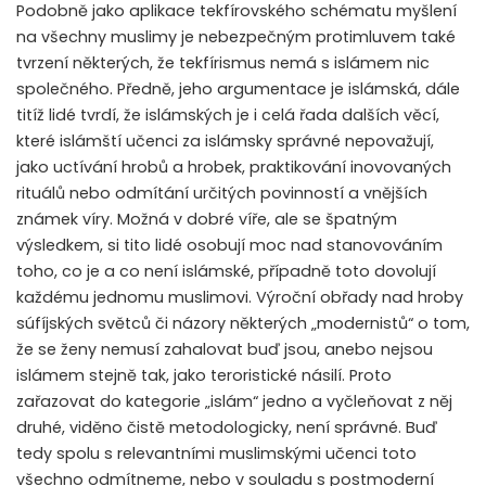
Podobně jako aplikace tekfírovského schématu myšlení
na všechny muslimy je nebezpečným protimluvem také
tvrzení některých, že tekfírismus nemá s islámem nic
společného. Předně, jeho argumentace je islámská, dále
titíž lidé tvrdí, že islámských je i celá řada dalších věcí,
které islámští učenci za islámsky správné nepovažují,
jako uctívání hrobů a hrobek, praktikování inovovaných
rituálů nebo odmítání určitých povinností a vnějších
známek víry. Možná v dobré víře, ale se špatným
výsledkem, si tito lidé osobují moc nad stanovováním
toho, co je a co není islámské, případně toto dovolují
každému jednomu muslimovi. Výroční obřady nad hroby
súfíjských světců či názory některých „modernistů“ o tom,
že se ženy nemusí zahalovat buď jsou, anebo nejsou
islámem stejně tak, jako teroristické násilí. Proto
zařazovat do kategorie „islám“ jedno a vyčleňovat z něj
druhé, viděno čistě metodologicky, není správné. Buď
tedy spolu s relevantními muslimskými učenci toto
všechno odmítneme, nebo v souladu s postmoderní