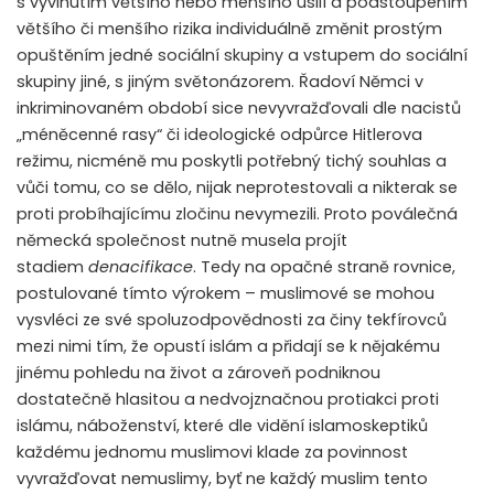
s vyvinutím většího nebo menšího úsilí a podstoupením
většího či menšího rizika individuálně změnit prostým
opuštěním jedné sociální skupiny a vstupem do sociální
skupiny jiné, s jiným světonázorem. Řadoví Němci v
inkriminovaném období sice nevyvražďovali dle nacistů
„méněcenné rasy“ či ideologické odpůrce Hitlerova
režimu, nicméně mu poskytli potřebný tichý souhlas a
vůči tomu, co se dělo, nijak neprotestovali a nikterak se
proti probíhajícímu zločinu nevymezili. Proto poválečná
německá společnost nutně musela projít
stadiem
denacifikace
. Tedy na opačné straně rovnice,
postulované tímto výrokem – muslimové se mohou
vysvléci ze své spoluzodpovědnosti za činy tekfírovců
mezi nimi tím, že opustí islám a přidají se k nějakému
jinému pohledu na život a zároveň podniknou
dostatečně hlasitou a nedvojznačnou protiakci proti
islámu, náboženství, které dle vidění islamoskeptiků
každému jednomu muslimovi klade za povinnost
vyvražďovat nemuslimy, byť ne každý muslim tento