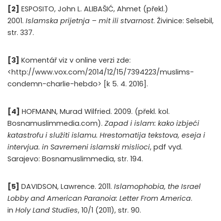
[2]
ESPOSITO, John L. ALIBAŠIĆ, Ahmet (překl.)
2001.
Islamska prijetnja – mit ili stvarnost
. Živinice: Selsebil,
str. 337.
[3]
Komentář viz v online verzi zde:
<http://www.vox.com/2014/12/15/7394223/muslims-
condemn-charlie-hebdo> [k 5. 4. 2016].
[4]
HOFMANN, Murad Wilfried. 2009. (překl. kol.
Bosnamuslimmedia.com).
Zapad i islam: kako izbjeći
katastrofu i služiti islamu. Hrestomatija tekstova, eseja i
intervjua. in Savremeni islamski mislioci
, pdf vyd.
Sarajevo: Bosnamuslimmedia, str. 194.
[5]
DAVIDSON, Lawrence. 2011.
Islamophobia, the Israel
Lobby and American Paranoia: Letter From America
.
in
Holy Land Studies
, 10/1 (2011), str. 90.