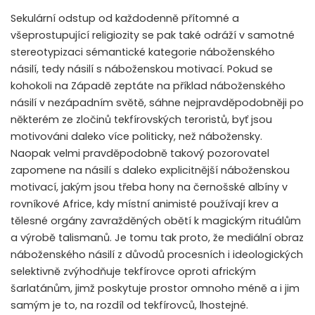
Sekulární odstup od každodenně přítomné a
všeprostupující religiozity se pak také odráží v samotné
stereotypizaci sémantické kategorie náboženského
násilí, tedy násilí s náboženskou motivací. Pokud se
kohokoli na Západě zeptáte na příklad náboženského
násilí v nezápadním světě, sáhne nejpravděpodobněji po
některém ze zločinů tekfírovských teroristů, byť jsou
motivováni daleko více politicky, než nábožensky.
Naopak velmi pravděpodobně takový pozorovatel
zapomene na násilí s daleko explicitnější náboženskou
motivací, jakým jsou třeba hony na černošské albíny v
rovníkové Africe, kdy místní animisté používají krev a
tělesné orgány zavražděných obětí k magickým rituálům
a výrobě talismanů. Je tomu tak proto, že mediální obraz
náboženského násilí z důvodů procesních i ideologických
selektivně zvýhodňuje tekfírovce oproti africkým
šarlatánům, jimž poskytuje prostor omnoho méně a i jim
samým je to, na rozdíl od tekfírovců, lhostejné.