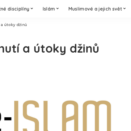
né disciplíny
Islám
Muslimové a jejich svět
 a útoky džinů
nutí a útoky džinů