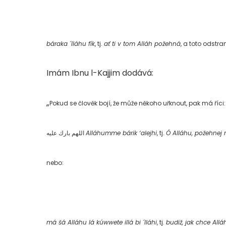
báraka ´lláhu fík
, tj.
ať ti v tom Alláh požehná
, a toto odstra
Imám Ibnu l-Kajjim dodává:
„
Pokud se člověk bojí, že může někoho uřknout, pak má říci
اللهم بارك عليه
Alláhumme bárik ‘alejhi
, tj.
Ó Alláhu, požehnej
nebo:
má šá Alláhu lá kúwwete illá bi ´lláhi
, tj.
budiž, jak chce Allá