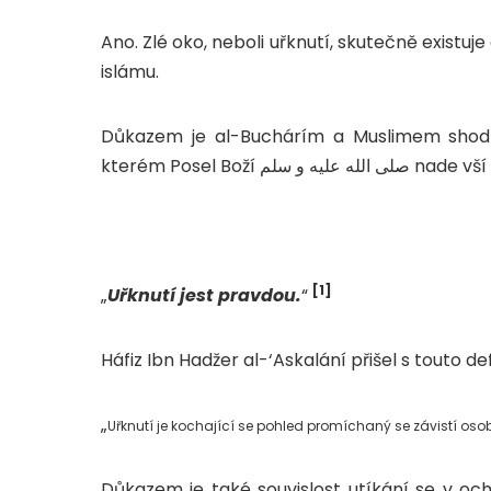
Ano. Zlé oko, neboli uřknutí, skutečně existuje
islámu.
Důkazem je al-Buchárím a Muslimem shodně přijíma
kterém Posel Boží سلم
[1]
„
Uřknutí jest pravdou.
“
Háfiz Ibn Hadžer al-‘Askalání přišel s touto def
„
Uřknutí je kochající se pohled promíchaný se závistí oso
Důkazem je také souvislost utíkání se v ochr