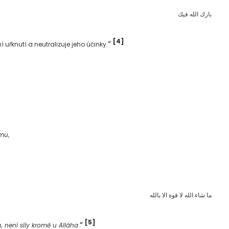
بارك الله فيك
[4]
“
ní uřknutí a neutralizuje jeho účinky.
:
 mu
,
ما شاء الله لا قوة الا بالله
[5]
“
h, není síly kromě u Alláha
.