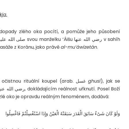
kja
.
ž dopady zlého oka pocítí, a pomůže jeho působení
 pasáže z Koránu, jako právě
al-mu’áwizetán
.
Pro léčbu zlého oka je možno použít také očistnou rituální koupel (arab. غسل
ghusl
), jak se
 potvrdil, že zlé oko je opravdu reálným fenoménem, dodává:
وَلَوْ كَانَ شَىْءٌ سَابَقَ الْقَدَرَ سَبَقَتْهُ الْعَيْنُ وَإِذَا اسْتُغْسِلْتُمْ فَاغْسِلُوا