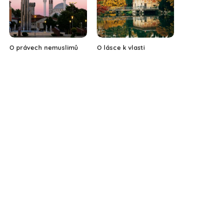
O právech nemuslimů
O lásce k vlasti