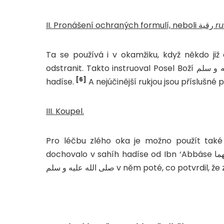
II. Pronášení ochraných formulí, neboli رقية
ru
Ta se používá i v okamžiku, když někdo ji
odstranit. Takto instruoval Posel Boží صلى الله عليه و سلم svou manželku ‘Áišu رضي الله عنها v sahíh
[6]
hadíse.
A nejúčinější rukjou jsou příslušné
III. Koupel.
dochovalo v sahíh hadíse od Ibn ‘Abbáse رضي الله عنهما, dokládajícím reálnost uřknutí. Posel Boží
صلى الله عليه و سلم v něm poté, co