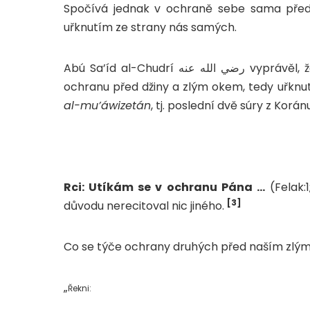
Spočívá jednak v ochraně sebe sama před
uřknutím ze strany nás samých.
Abú Sa’íd al-Chudrí رضي الله عنه vyprávěl, že Posel Boží صلى الله عليه و سلم se utíkal k Alláhu v
al-mu’áwizetán
, tj. poslední dvě súry z Korán
Rci: Utíkám se v ochranu Pána …
(Felak:1; Nás:1
[3]
důvodu nerecitoval nic jiného.
Co se týče ochrany druhých před naším zlým
„
Řekni: