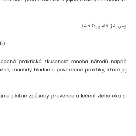
وَمِن شَرِّ حَاسِدٍ إِذَا حَسَدَ
:5)
obecná praktická zkušenost mnoha národů napříč
ůzné, mnohdy bludné a pověrečné praktiky, které jej
lámu platné způsoby prevence a léčení zlého oka či