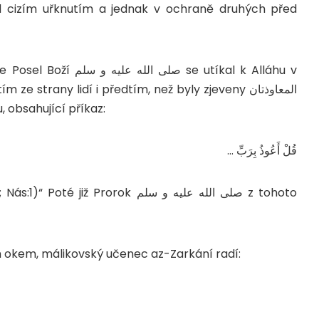
 cizím uřknutím a jednak v ochraně druhých před
ochranu před džiny a zlým okem, tedy uřknutím ze strany lidí i předtím, než byly zjeveny المعاوذتان
u, obsahující příkaz:
… قُلْ أَعُوذُ بِرَبِّ
)“ Poté již Prorok صلى الله عليه و سلم z tohoto
 okem, málikovský učenec az-Zarkání radí: