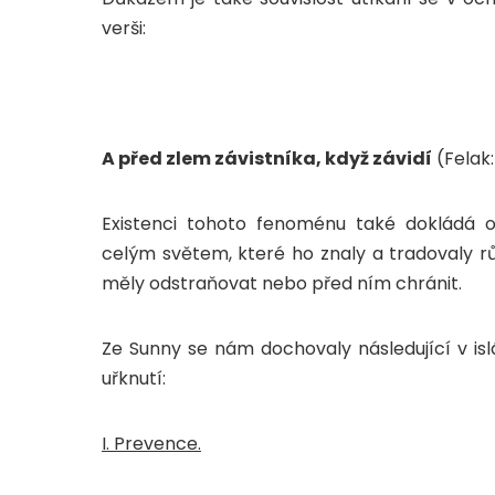
verši:
A před zlem závistníka, když závidí
(Felak
Existenci tohoto fenoménu také dokládá 
celým světem, které ho znaly a tradovaly r
měly odstraňovat nebo před ním chránit.
Ze Sunny se nám dochovaly následující v is
uřknutí:
I. Prevence.