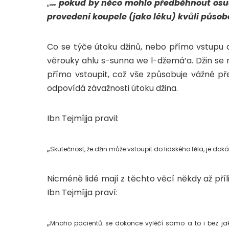
„
… pokud by něco mohlo předběhnout osud, 
provedení koupele (jako léku) kvůli působe
Co se týče útoku džinů, nebo přímo vstupu 
věrouky ahlu s-sunna we l-džemá’a. Džin se m
přímo vstoupit, což vše způsobuje vážné p
odpovídá závažnosti útoku džina.
Ibn Tejmíjja pravil:
„
Skutečnost, že džin může vstoupit do lidského těla, je
Nicméně lidé mají z těchto věcí někdy až pří
Ibn Tejmíjja praví:
„
Mnoho pacientů se dokonce vyléčí samo a to i bez jaké