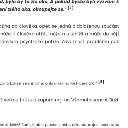
bylo by to zlé oko. A pokud byste byli vyzváni k
[7]
ní zlého oka, okoupejte se.
“
džina do člověka, opět se jedná o doloženou součást
ůže o člověka otřít, může mu ublížit a může do něj i
ředevším psychické potíže. Závažnost problému pak
[8]
“
 dokázána konsensem imámů ahlu s-sunna we l-džemá’a.
liš velkou hrůzu a zapomínají na Všemohoucnost Boží.
koli léčby! Buď přijatou prosbou, nebo účinnou rukjou, nebo silou