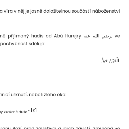
 a víra v něj je jasně doložitelnou součástí náboženství
ný hadís od Abú Hurejry رضي الله عنه, ve
صلى الله عليه و  nade vší pochybnost sděluje:
‏ الْعَيْنُ حَقٌّ
inicí uřknutí, neboli zlého oka:
[2]
“
by zkažené duše.
anu Boží před závistivci a jejich závistí, zmíněná ve