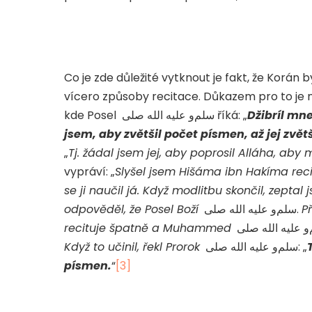
Co je zde důležité vytknout je fakt, že Korán b
vícero způsoby recitace. Důkazem pro to je
kde Posel
صلى
الله
عليه
و
سلم
říká: „
Džibríl mn
jsem, aby zvětšil počet písmen, až jej zvět
„
Tj. žádal jsem jej, aby poprosil Alláha, aby
vypráví: „
Slyšel jsem Hišáma ibn Hakíma reci
se ji naučil já. Když modlitbu skončil, zeptal 
odpověděl, že Posel Boží
صلى
الله
عليه
و
سلم
.
P
recituje špatně a Muhammed
صلى
الله
عليه
و
Když to učinil, řekl Prorok
صلى
الله
عليه
و
سلم
: „
písmen.
“
[3]