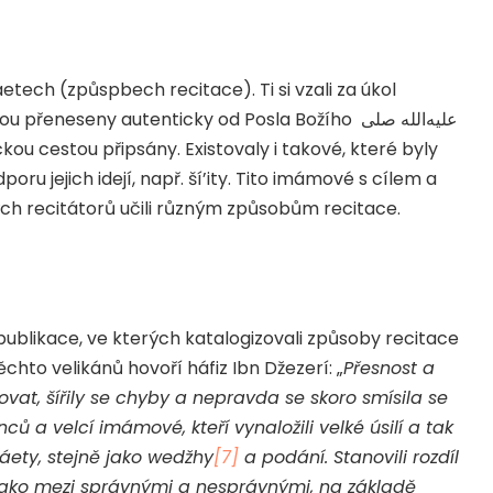
etech (způspbech recitace). Ti si vzali za úkol
jsou přeneseny autenticky od Posla Božího
صلى
الله
عليه
kou cestou připsány. Existovaly i takové, které byly
u jejich idejí, např. ší’ity. Tito imámové s cílem a
ch recitátorů učili různým způsobům recitace.
í publikace, ve kterých katalogizovali způsoby recitace
hto velikánů hovoří háfiz Ibn Džezerí: „
Přesnost a
at, šířily se chyby a nepravda se skoro smísila se
enců a velcí imámové, kteří vynaložili velké úsilí a tak
áety, stejně jako wedžhy
[7]
a podání. Stanovili rozdíl
jako mezi správnými a nesprávnými, na základě