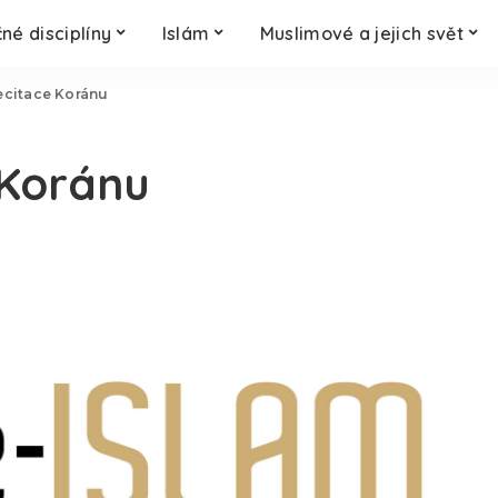
né disciplíny
Islám
Muslimové a jejich svět
ecitace Koránu
 Koránu