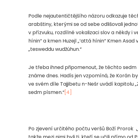
Podle nejautentičtějšího názoru odkazuje tě
arabštiny, kterými se od sebe odlišovali jedn
v přízvuku, rozdílné vokalizaci slov a někdy i 
hínin“ a kmen Huzejl „‘attá hínin“ Kmen Asad
„tesweddu wudžúhun.“
Je třeba ihned připomenout, že těchto sedm
známe dnes. Hadís jen vzpomíná, že Korán byl
ve svém díle Tajjibetu n-Nešr uvádí kapitolu 
sedm písmen.“
[4]
Po zjevení určitého počtu veršů Boží Prorok
takže mezi nimi byli ti, kteří se učili přímo od