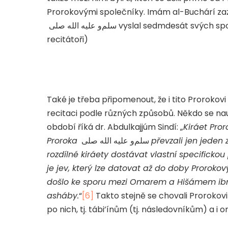
Prorokovými společníky. Imám al-Buchárí za
صلى
الله
عليه
و
سلم
vyslal sedmdesát svých spole
recitátoři)
Také je třeba připomenout, že i tito Prorokov
recitaci podle různých způsobů. Někdo se nau
období říká dr. Abdulkajjúm Sindí: „
Kiráet Proro
Proroka
صلى
الله
عليه
و
سلم
převzali jen jeden 
rozdílné kiráety dostávat vlastní specificko
je jev, který lze datovat až do doby Prorokov
došlo ke sporu mezi Omarem a Hišámem ibn
asháby.
“
[6]
Takto stejně se chovali Prorokov
po nich, tj. tábi’ínům (tj. následovníkům) a i