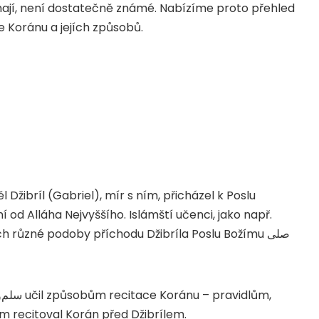
mají, není dostatečně známé. Nabízíme proto přehled
 Koránu a jejích způsobů.
 Džibríl (Gabriel), mír s ním, přicházel k Poslu
í od Alláha Nejvyššího. Islámští učenci, jako např.
ech různé podoby příchodu Džibríla Poslu Božímu
صلى
و
سلم
učil způsobům recitace Koránu – pravidlům,
m recitoval Korán před Džibrílem.