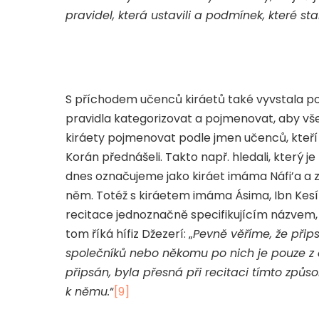
pravidel, která ustavili a podmínek, které stan
S příchodem učenců kiráetů také vyvstala potř
pravidla kategorizovat a pojmenovat, aby vš
kiráety pojmenovat podle jmen učenců, kteří
Korán přednášeli. Takto např. hledali, který je 
dnes označujeme jako kiráet imáma Náfi’a a zjis
něm. Totéž s kiráetem imáma Ásima, Ibn Kesír
recitace jednoznačně specifikujícím názvem,
tom říká hífiz Džezerí: „
Pevně věříme, že přip
společníků nebo někomu po nich je pouze z d
připsán, byla přesná při recitaci tímto způ
k němu.
“
[9]