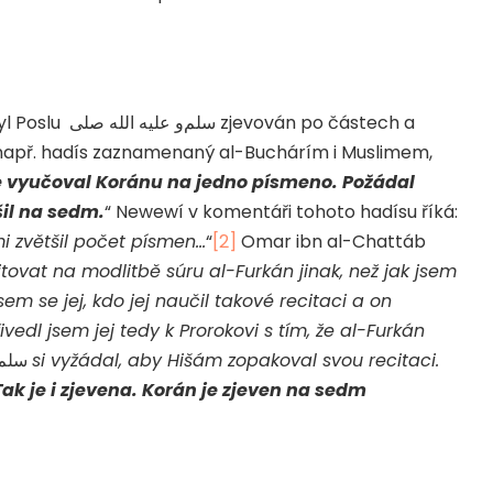
yl Poslu
صلى
الله
عليه
و
سلم
zjevován po částech a
 např. hadís zaznamenaný al-Buchárím i Muslimem,
e vyučoval Koránu na jedno písmeno. Požádal
šil na sedm.
“ Newewí v komentáři tohoto hadísu říká:
 mi zvětšil počet písmen…
“
[2]
Omar ibn al-Chattáb
tovat na modlitbě súru al-Furkán jinak, než jak jsem
jsem se jej, kdo jej naučil takové recitaci a on
řivedl jsem jej tedy k Prorokovi s tím, že al-Furkán
سلم
si vyžádal, aby Hišám zopakoval svou recitaci.
Tak je i zjevena. Korán je zjeven na sedm