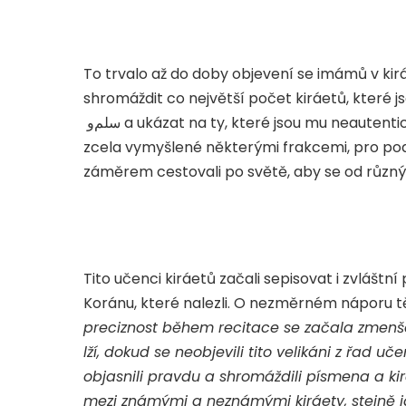
To trvalo až do doby objevení se imámů v kirá
shromáždit co největší počet kiráetů, které 
و
سلم
a ukázat na ty, které jsou mu neautentic
zcela vymyšlené některými frakcemi, pro podpor
záměrem cestovali po světě, aby se od různý
Tito učenci kiráetů začali sepisovat i zvláštn
Koránu, které nalezli. O nezměrném náporu těc
preciznost během recitace se začala zmenšov
lží, dokud se neobjevili tito velikáni z řad uč
objasnili pravdu a shromáždili písmena a kir
mezi známými a neznámými kiráety, stejně 