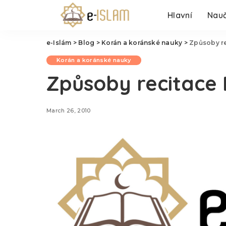
Hlavní
Nauč
e-Islám
>
Blog
>
Korán a koránské nauky
>
Způsoby r
Korán a koránské nauky
Způsoby recitace
March 26, 2010