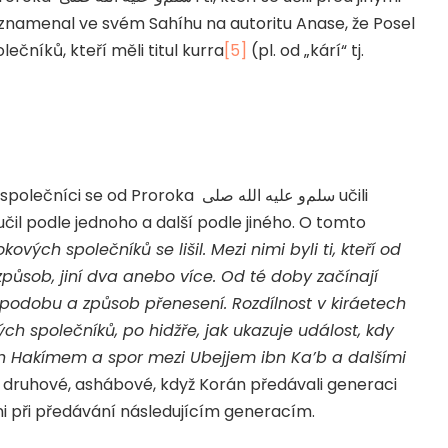
znamenal ve svém Sahíhu na autoritu Anase, že Posel
čníků, kteří měli titul kurra
[5]
(pl. od „kárí“ tj.
i společníci se od Proroka
صلى
الله
عليه
و
سلم
učili
čil podle jednoho a další podle jiného. O tomto
kových společníků se lišil. Mezi nimi byli ti, kteří od
způsob, jiní dva anebo více. Od té doby začínají
u podobu a způsob přenesení. Rozdílnost v kiráetech
ých společníků, po hidžře, jak ukazuje událost, kdy
 Hakímem a spor mezi Ubejjem ibn Ka’b a dalšími
i druhové, ashábové, když Korán předávali generaci
 oni při předávání následujícím generacím.