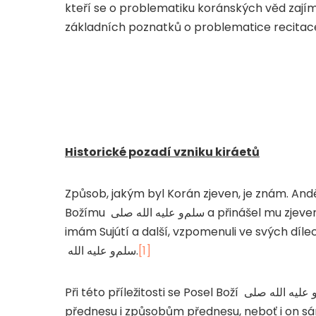
kteří se o problematiku koránských věd zají
základních poznatků o problematice recitace
Historické pozadí vzniku kiráetů
Způsob, jakým byl Korán zjeven, je znám. Anděl
Božímu
صلى
الله
عليه
و
سلم
a přinášel mu zjeven
imám Sujútí a další, vzpomenuli ve svých díl
الله
عليه
و
سلم
.
[1]
Při této příležitosti se Posel Boží
صلى
الله
عليه
přednesu i způsobům přednesu, neboť i on sá