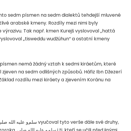
chto sedm písmen na sedm dialektů tehdejší mluvené
otlivé arabské kmeny. Rozdíly mezi nimi byly
ve výrazivu. Tak např. kmen Kurejš vyslovoval „hattá
 vyslovoval „tisweddu wudžúhun“ a ostatní kmeny
 písmen nemá žádný vztah k sedmi kiráetům, které
 zjeven na sedm odlišných způsobů. Háfiz Ibn Džezerí
„Základ rozdílu mezi kiráety a zjevením Koránu na
صلى
الله
عليه
و
سلم
vyučoval tyto verše dále své druhy,
 Proroka
صلى
الله
عليه
و
سلم
i ti, kteří se učili před jinými