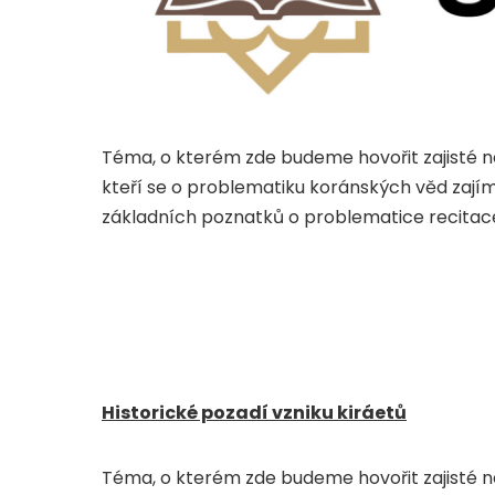
Téma, o kterém zde budeme hovořit zajisté ne
kteří se o problematiku koránských věd zají
základních poznatků o problematice recitace
Historické pozadí vzniku kiráetů
Téma, o kterém zde budeme hovořit zajisté ne