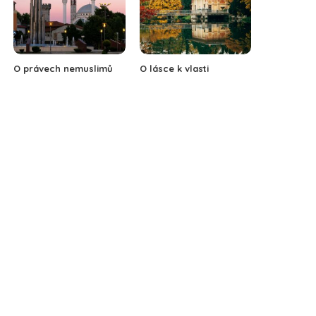
O právech nemuslimů
O lásce k vlasti