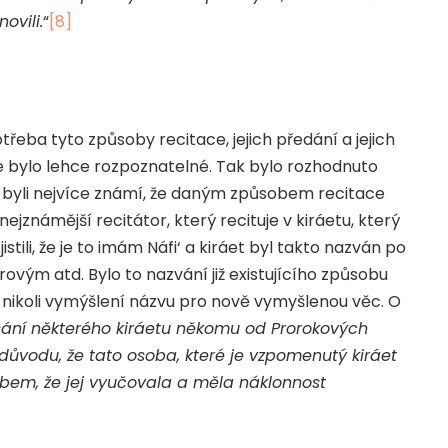
ovili.
“
[8]
eba tyto způsoby recitace, jejich předání a jejich
e bylo lehce rozpoznatelné. Tak bylo rozhodnuto
 byli nejvíce známí, že daným způsobem recitace
nejznámější recitátor, který recituje v kiráetu, který
tili, že je to imám Náfi‘ a kiráet byl takto nazván po
ovým atd. Bylo to nazvání již existujícího způsobu
 nikoli vymýšlení názvu pro nově vymyšlenou věc. O
sání některého kiráetu někomu od Prorokových
ůvodu, že tato osoba, které je vzpomenutý kiráet
sobem, že jej vyučovala a měla náklonnost