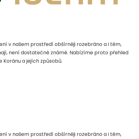
ní v našem prostředí obšírněji rozebráno a i těm,
mají, není dostatečně známé. Nabízíme proto přehled
 Koránu a jejích způsobů.
ní v našem prostředí obšírněji rozebráno a i těm,