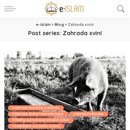
e-Islám
>
Blog
>
Zahrada sviní
Post series:
Zahrada sviní
Islámská morálka a etiketa
Islámská právní metodologie
Islámská věrouka
Příběhy a promluvy jímající srdce
Vzdělávání a osobní rozvoj