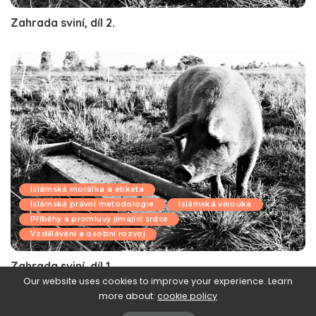
Zahrada sviní, díl 2.
Islámská morálka a etiketa
Islámská právní metodologie
Islámská věrouka
Příběhy a promluvy jímající srdce
Vzdělávání a osobní rozvoj
Zahrada sviní, díl 1.
Our website uses cookies to improve your experience. Learn
more about:
cookie policy