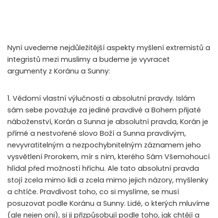
Nyní uvedeme nejdůležitější aspekty myšlení extremistů a
integristů mezi muslimy a budeme je vyvracet
argumenty z Koránu a Sunny:
1. Vědomí vlastní výlučnosti a absolutní pravdy. Islám
sám sebe považuje za jediné pravdivé a Bohem přijaté
náboženství, Korán a Sunna je absolutní pravda, Korán je
přímé a nestvořené slovo Boží a Sunna pravdivým,
nevyvratitelným a nezpochybnitelným záznamem jeho
vysvětlení Prorokem, mír s ním, kterého Sám Všemohoucí
hlídal před možností hříchu. Ale tato absolutní pravda
stojí zcela mimo lidi a zcela mimo jejich názory, myšlenky
a chtíče. Pravdivost toho, co si myslíme, se musí
posuzovat podle Koránu a Sunny. Lidé, o kterých mluvíme
(ale nejen oni), si ji přizpůsobují podle toho, jak chtějí a