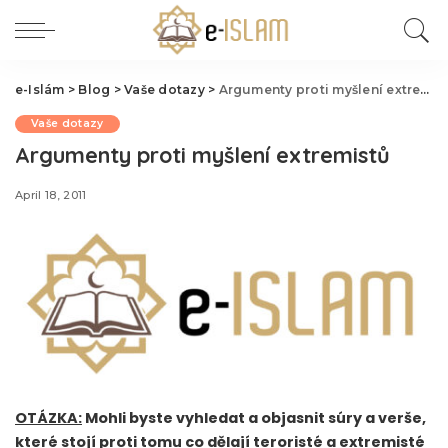
e-Islám
>
Blog
>
Vaše dotazy
>
Argumenty proti myšlení extremistů
Vaše dotazy
Argumenty proti myšlení extremistů
April 18, 2011
OTÁZKA:
Mohli byste vyhledat a objasnit súry a verše,
které stojí proti tomu co dělají teroristé a extremisté