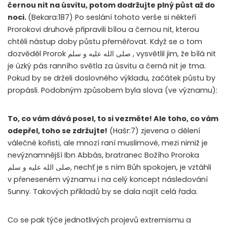
černou nit na úsvitu, potom dodržujte plný půst až do
noci.
(Bekara:187) Po seslání tohoto verše si někteří
Prorokovi druhové připravili bílou a černou nit, kterou
chtěli nástup doby půstu přeměřovat. Když se o tom
dozvěděl Prorok
صلى الله عليه و سلم
, vysvětlil jim, že bílá nit
je úzký pás ranního světla za úsvitu a černá nit je tma.
Pokud by se drželi doslovného výkladu, začátek půstu by
propásli. Podobným způsobem byla slova (ve významu):
To, co vám dává posel, to si vezměte! Ale toho, co vám
odepřel, toho se zdržujte!
(Hašr:7) zjevena o dělení
válečné kořisti, ale mnozí raní muslimové, mezi nimiž je
nevýznamnější Ibn Abbás, bratranec Božího Proroka
صلى الله عليه و سلم
, nechť je s ním Bůh spokojen, je vztáhli
v přeneseném významu i na celý koncept následování
Sunny. Takových příkladů by se dala najít celá řada.
Co se pak týče jednotlivých projevů extremismu a