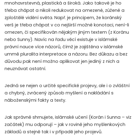
mnohavrstevná, plastická a široká. Jako takové je ho
třeba chápat a nikoli redukovat na omezené, zúžené a
zploštělé vidění světa. Např. je principem, že koránský
verš je třeba chápat v co nejširší možné konotaci, není-li
omezen, či specifikován nějakým jiným textem (z Koránu
nebo Sunny). Navíc na řadu věcí existuje v islámské
právní nauce více názorů, čímž je zajištěna v islámské
ummě pluralita interpretace a názoru. Bez důkazu a bez
důvodu pak není možno aplikovat jen jediný z nich a
neuznávat ostatní.
Jedná se nejen o určité specifické projevy, ale i o zvláštní
a chybný, zvrácený způsob myšlení a nakládání s
náboženskými fakty a texty.
Jak správně shrnujete, islámské učení (Korán i Sunna – viz
začátek) mu odporují – jak v rovině jeho myšlenkových
základů a stejně tak i v případě jeho projevů.