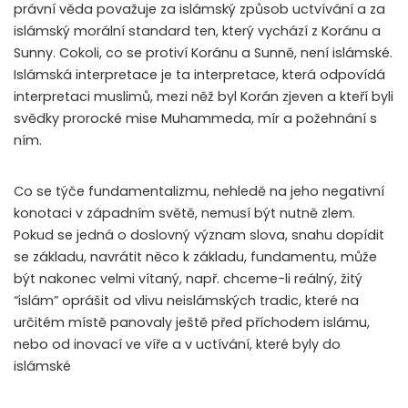
právní věda považuje za islámský způsob uctvívání a za
islámský morální standard ten, který vychází z Koránu a
Sunny. Cokoli, co se protiví Koránu a Sunně, není islámské.
Islámská interpretace je ta interpretace, která odpovídá
interpretaci muslimů, mezi něž byl Korán zjeven a kteří byli
svědky prorocké mise Muhammeda, mír a požehnání s
ním.
Co se týče fundamentalizmu, nehledě na jeho negativní
konotaci v západním světě, nemusí být nutně zlem.
Pokud se jedná o doslovný význam slova, snahu dopídit
se základu, navrátit něco k základu, fundamentu, může
být nakonec velmi vítaný, např. chceme-li reálný, žitý
“islám” oprášit od vlivu neislámských tradic, které na
určitém místě panovaly ještě před příchodem islámu,
nebo od inovací ve víře a v uctívání, které byly do
islámské