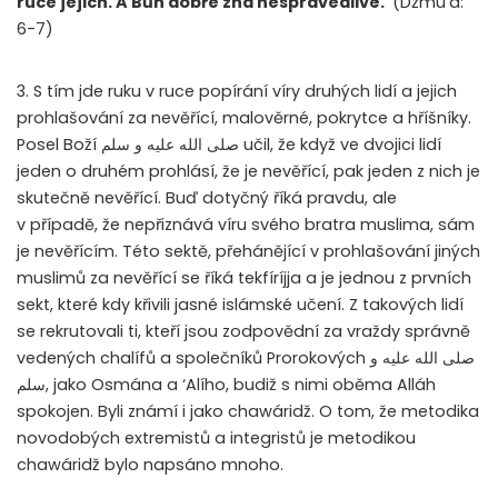
ruce jejich. A Bůh dobře zná nespravedlivé.
(Džmu’a:
6-7)
3. S tím jde ruku v ruce popírání víry druhých lidí a jejich
prohlašování za nevěřící, malověrné, pokrytce a hříšníky.
Posel Boží
صلى الله عليه و سلم
učil, že když ve dvojici lidí
jeden o druhém prohlásí, že je nevěřící, pak jeden z nich je
skutečně nevěřící. Buď dotyčný říká pravdu, ale
v případě, že nepřiznává víru svého bratra muslima, sám
je nevěřícím. Této sektě, přehánějící v prohlašování jiných
muslimů za nevěřící se říká tekfíríjja a je jednou z prvních
sekt, které kdy křivili jasné islámské učení. Z takových lidí
se rekrutovali ti, kteří jsou zodpovědní za vraždy správně
vedených chalífů a společníků Prorokových
صلى الله عليه و
سلم
, jako Osmána a ‘Alího, budiž s nimi oběma Alláh
spokojen. Byli známí i jako chawáridž. O tom, že metodika
novodobých extremistů a integristů je metodikou
chawáridž bylo napsáno mnoho.