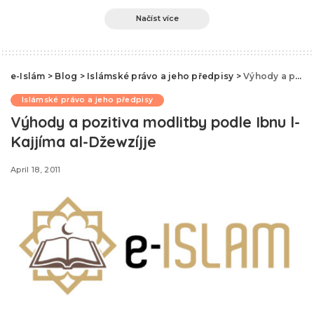
Načíst více
e-Islám
>
Blog
>
Islámské právo a jeho předpisy
>
Výhody a pozitiva modlitby podle Ibnu l-Kajjíma al-Džewzíjje
Islámské právo a jeho předpisy
Výhody a pozitiva modlitby podle Ibnu l-
Kajjíma al-Džewzíjje
April 18, 2011