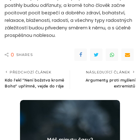
postihly budou odříznuty, a kromě toho člověk začne
pocitovat pocit bezpečí a dobrého zdraví, bohatství,
relaxace, blaženosti, radosti, a všechny typy radostných
záležitostí budou přivedeny směrem k němu, a s účelně
prospěšnou noblesou.
0
SHARES
PŘEDCHOZÍ ČLÁNEK
NÁSLEDUJÍCÍ ČLÁNEK
Kdo řekl "Není božstva kromě
Argumenty proti myšlení
Boha" upřímně, vejde do ráje
extremistů
Máš minutu času?