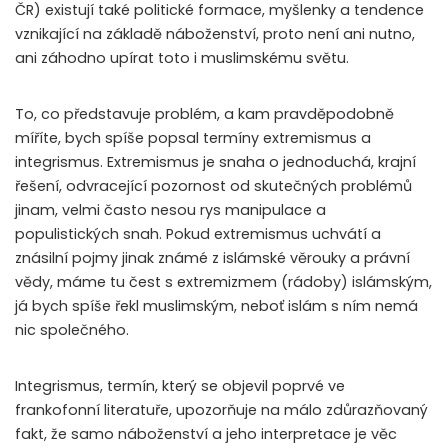
ČR) existují také politické formace, myšlenky a tendence
vznikající na základě náboženství, proto není ani nutno,
ani záhodno upírat toto i muslimskému světu.
To, co představuje problém, a kam pravděpodobně
míříte, bych spíše popsal termíny extremismus a
integrismus. Extremismus je snaha o jednoduchá, krajní
řešení, odvracející pozornost od skutečných problémů
jinam, velmi často nesou rys manipulace a
populistických snah. Pokud extremismus uchvátí a
znásilní pojmy jinak známé z islámské věrouky a právní
vědy, máme tu čest s extremizmem (rádoby) islámským,
já bych spíše řekl muslimským, neboť islám s ním nemá
nic společného.
Integrismus, termín, který se objevil poprvé ve
frankofonní literatuře, upozorňuje na málo zdůrazňovaný
fakt, že samo náboženství a jeho interpretace je věc