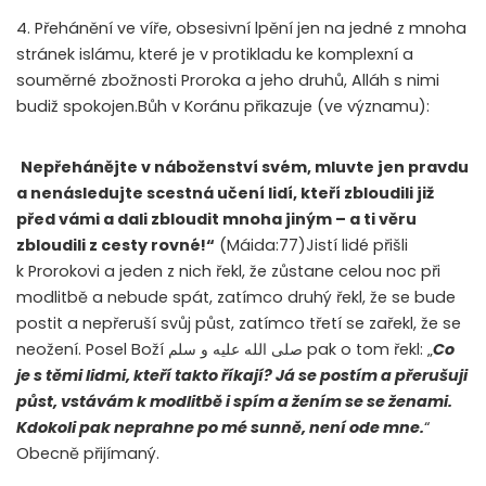
4. Přehánění ve víře, obsesivní lpění jen na jedné z mnoha
stránek islámu, které je v protikladu ke komplexní a
souměrné zbožnosti Proroka a jeho druhů, Alláh s nimi
budiž spokojen.Bůh v Koránu přikazuje (ve významu):
Nepřehánějte v náboženství svém, mluvte jen pravdu
a nenásledujte scestná učení lidí, kteří zbloudili již
před vámi a dali zbloudit mnoha jiným – a ti věru
zbloudili z cesty rovné!“
(Máida:77)Jistí lidé přišli
k Prorokovi a jeden z nich řekl, že zůstane celou noc při
modlitbě a nebude spát, zatímco druhý řekl, že se bude
postit a nepřeruší svůj půst, zatímco třetí se zařekl, že se
neožení. Posel Boží
صلى الله عليه و سلم
pak o tom řekl: „
Co
je s těmi lidmi, kteří takto říkají? Já se postím a přerušuji
půst, vstávám k modlitbě i spím a žením se se ženami.
Kdokoli pak neprahne po mé sunně, není ode mne.
“
Obecně přijímaný.