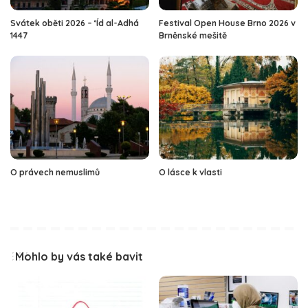
Svátek oběti 2026 – ‘Íd al-Adhá
Festival Open House Brno 2026 v
1447
Brněnské mešitě
O právech nemuslimů
O lásce k vlasti
Mohlo by vás také bavit