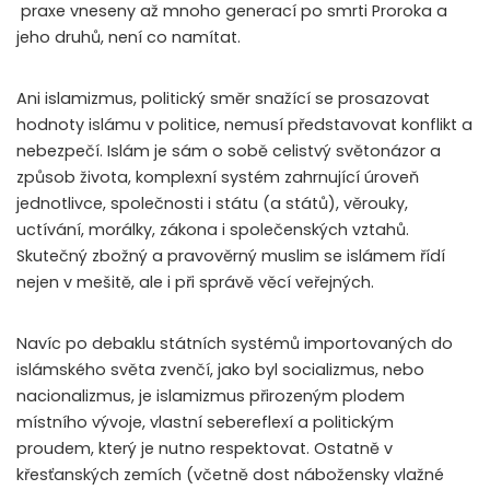
praxe vneseny až mnoho generací po smrti Proroka a
jeho druhů, není co namítat.
Ani islamizmus, politický směr snažící se prosazovat
hodnoty islámu v politice, nemusí představovat konflikt a
nebezpečí. Islám je sám o sobě celistvý světonázor a
způsob života, komplexní systém zahrnující úroveň
jednotlivce, společnosti i státu (a států), věrouky,
uctívání, morálky, zákona i společenských vztahů.
Skutečný zbožný a pravověrný muslim se islámem řídí
nejen v mešitě, ale i při správě věcí veřejných.
Navíc po debaklu státních systémů importovaných do
islámského světa zvenčí, jako byl socializmus, nebo
nacionalizmus, je islamizmus přirozeným plodem
místního vývoje, vlastní sebereflexí a politickým
proudem, který je nutno respektovat. Ostatně v
křesťanských zemích (včetně dost nábožensky vlažné