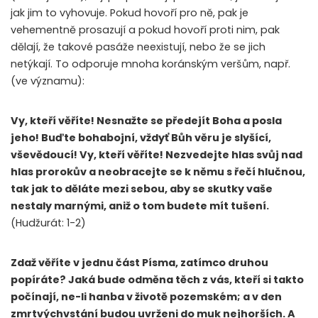
jak jim to vyhovuje. Pokud hovoří pro ně, pak je
vehementně prosazují a pokud hovoří proti nim, pak
dělají, že takové pasáže neexistují, nebo že se jich
netýkají. To odporuje mnoha koránským veršům, např.
(ve významu):
Vy, kteří věříte! Nesnažte se předejít Boha a posla
jeho! Buďte bohabojní, vždyť Bůh věru je slyšící,
vševědoucí! Vy, kteří věříte! Nezvedejte hlas svůj nad
hlas prorokův a neobracejte se k němu s řečí hlučnou,
tak jak to děláte mezi sebou, aby se skutky vaše
nestaly marnými, aniž o tom budete mít tušení.
(Hudžurát: 1-2)
Zdaž věříte v jednu část Písma, zatímco druhou
popíráte? Jaká bude odměna těch z vás, kteří si takto
počínají, ne-li hanba v životě pozemském; a v den
zmrtvýchvstání budou uvrženi do muk nejhorších. A