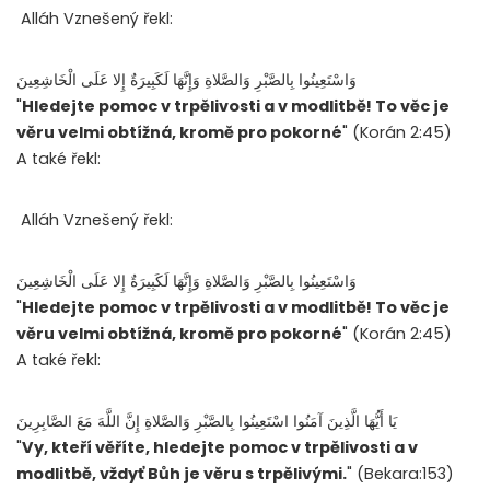
Alláh Vznešený řekl:
وَاسْتَعِينُوا بِالصَّبْرِ وَالصَّلاةِ وَإِنَّهَا لَكَبِيرَةٌ إِلا عَلَى الْخَاشِعِينَ
"
Hledejte pomoc v trpělivosti a v modlitbě! To věc je
věru velmi obtížná, kromě pro pokorné
" (Korán 2:45)
A také řekl:
Alláh Vznešený řekl:
وَاسْتَعِينُوا بِالصَّبْرِ وَالصَّلاةِ وَإِنَّهَا لَكَبِيرَةٌ إِلا عَلَى الْخَاشِعِينَ
"
Hledejte pomoc v trpělivosti a v modlitbě! To věc je
věru velmi obtížná, kromě pro pokorné
" (Korán 2:45)
A také řekl:
يَا أَيُّهَا الَّذِينَ آمَنُوا اسْتَعِينُوا بِالصَّبْرِ وَالصَّلاةِ إِنَّ اللَّهَ مَعَ الصَّابِرِينَ
"
Vy, kteří věříte, hledejte pomoc v trpělivosti a v
modlitbě, vždyť Bůh je věru s trpělivými.
" (Bekara:153)