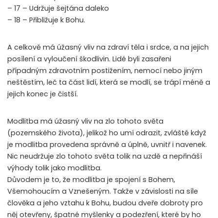
– 17 – Udržuje šejtána daleko
– 18 – Přibližuje k Bohu.
A celkově má úžasný vliv na zdraví těla i srdce, a na jejich
posílení a vyloučení škodlivin. Lidé byli zasařeni
případným zdravotním postižením, nemocí nebo jiným
neštěstím, leč ta část lidí, která se modlí, se trápí méně a
jejich konec je čistší.
Modlitba má úžasný vliv na zlo tohoto světa
(pozemského života), jelikož ho umí odrazit, zvláště když
je modlitba provedena správně a úplně, uvnitř i navenek.
Nic neudržuje zlo tohoto světa tolik na uzdě a nepřináší
výhody tolik jako modlitba.
Důvodem je to, že modlitba je spojení s Bohem,
Všemohoucím a Vznešeným. Takže v závislosti na síle
člověka a jeho vztahu k Bohu, budou dveře dobroty pro
něj otevřeny, špatné myšlenky a podezření, které by ho