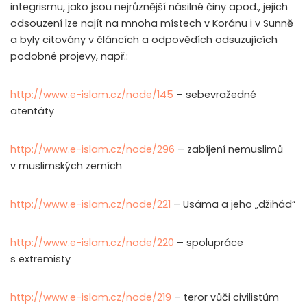
integrismu, jako jsou nejrůznější násilné činy apod., jejich
odsouzení lze najít na mnoha místech v Koránu i v Sunně
a byly citovány v článcích a odpovědích odsuzujících
podobné projevy, např.:
http://www.e-islam.cz/node/145
– sebevražedné
atentáty
http://www.e-islam.cz/node/296
– zabíjení nemuslimů
v muslimských zemích
http://www.e-islam.cz/node/221
– Usáma a jeho „džihád“
http://www.e-islam.cz/node/220
– spolupráce
s extremisty
http://www.e-islam.cz/node/219
– teror vůči civilistům