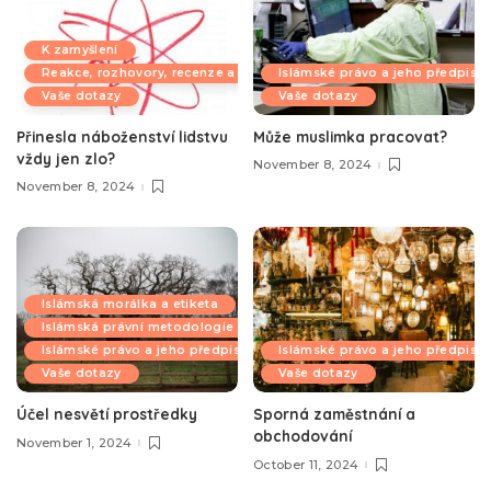
K zamyšlení
Reakce, rozhovory, recenze a komentáře
Islámské právo a jeho předpisy
Vaše dotazy
Vaše dotazy
Přinesla náboženství lidstvu
Může muslimka pracovat?
vždy jen zlo?
November 8, 2024
November 8, 2024
Islámská morálka a etiketa
Islámská právní metodologie
Islámské právo a jeho předpisy
Islámské právo a jeho předpisy
Vaše dotazy
Vaše dotazy
Účel nesvětí prostředky
Sporná zaměstnání a
obchodování
November 1, 2024
October 11, 2024