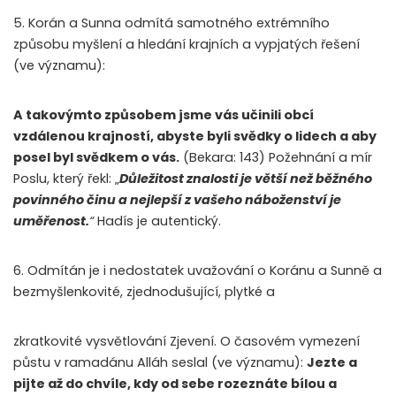
5. Korán a Sunna odmítá samotného extrémního
způsobu myšlení a hledání krajních a vypjatých řešení
(ve významu):
A takovýmto způsobem jsme vás učinili obcí
vzdálenou krajností, abyste byli svědky o lidech a aby
posel byl svědkem o vás.
(Bekara: 143) Požehnání a mír
Poslu, který řekl: „
Důležitost znalosti je větší než běžného
povinného činu a nejlepší z vašeho náboženství je
uměřenost.
“
Hadís je autentický.
6. Odmítán je i nedostatek uvažování o Koránu a Sunně a
bezmyšlenkovité, zjednodušující, plytké a
zkratkovité vysvětlování Zjevení. O časovém vymezení
půstu v ramadánu Alláh seslal (ve významu):
Jezte a
pijte až do chvíle, kdy od sebe rozeznáte bílou a