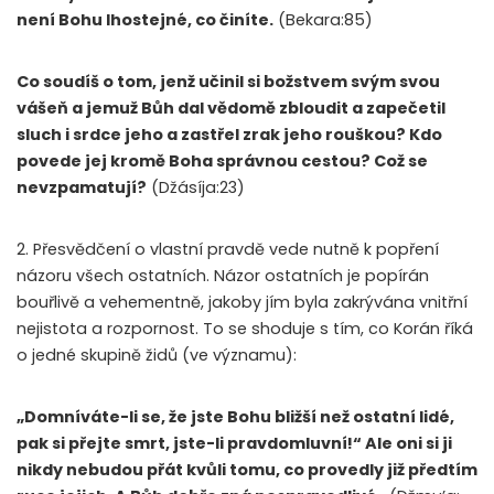
není Bohu lhostejné, co činíte.
(Bekara:85)
Co soudíš o tom, jenž učinil si božstvem svým svou
vášeň a jemuž Bůh dal vědomě zbloudit a zapečetil
sluch i srdce jeho a zastřel zrak jeho rouškou? Kdo
povede jej kromě Boha správnou cestou? Což se
nevzpamatují?
(Džásíja:23)
2. Přesvědčení o vlastní pravdě vede nutně k popření
názoru všech ostatních. Názor ostatních je popírán
bouřlivě a vehementně, jakoby jím byla zakrývána vnitřní
nejistota a rozpornost. To se shoduje s tím, co Korán říká
o jedné skupině židů (ve významu):
„Domníváte-li se, že jste Bohu bližší než ostatní lidé,
pak si přejte smrt, jste-li pravdomluvní!“ Ale oni si ji
nikdy nebudou přát kvůli tomu, co provedly již předtím