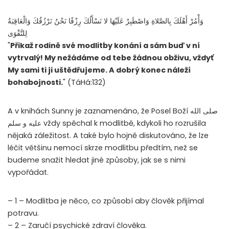
وَأْمُرْ أَهْلَكَ بِالصَّلاةِ وَاصْطَبِرْ عَلَيْهَا لا نَسْأَلُكَ رِزْقًا نَحْنُ نَرْزُقُكَ وَالْعَاقِبَةُ
لِلتَّقْوَى
"
Přikaž rodině své modlitby konání a sám buď v ní
vytrvalý! My nežádáme od tebe žádnou obživu, vždyť
My sami ti ji uštědřujeme. A dobrý konec náleží
bohabojnosti.
" (TáHá:132)
A v knihách Sunny je zaznamenáno, že Posel Boží صلى الله
عليه و سلم vždy spěchal k modlitbě, kdykoli ho rozrušila
nějaká záležitost. A také bylo hojně diskutováno, že lze
léčit většinu nemocí skrze modlitbu předtím, než se
budeme snažit hledat jiné způsoby, jak se s nimi
vypořádat.
– 1 – Modlitba je něco, co způsobí aby člověk přijímal
potravu.
– 2 – Zaručí psychické zdraví člověka.