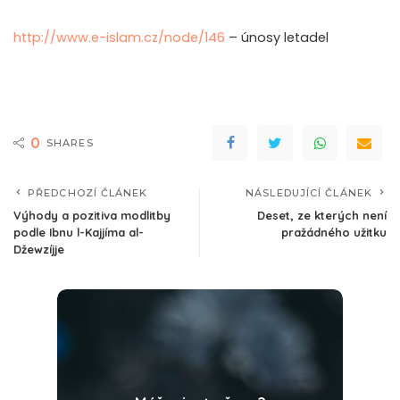
http://www.e-islam.cz/node/146
– únosy letadel
0
SHARES
PŘEDCHOZÍ ČLÁNEK
NÁSLEDUJÍCÍ ČLÁNEK
Výhody a pozitiva modlitby
Deset, ze kterých není
podle Ibnu l-Kajjíma al-
pražádného užitku
Džewzíjje