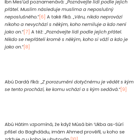
Ibn Mes’úd poznamenává: „
Poznávejte lidi podle jejich
přátel. Muslim následuje muslima a neposlušný
neposlušného.
“
[6]
A také říká. „
Věru, nikdo neprovází
nikoho a nevychází s někým, koho nemiluje a kdo není
jako on.
“
[7]
A též: „
Poznávejte lidi podle jejich přátel.
Nikdo se nepřáteli kromě s někým, koho si váží a kdo je
jako on.
“
[8]
Abú Dardá říká: „
Z porozumění dotyčnému je vědět s kým
se tento prochází, ke komu vchází a s kým sedává.
“
[9]
Abú Hátim vzpomíná, že když Músá bin ‘Ukba as-Súrí
přišel do Baghdádu, imám Ahmed prověřil, u koho se
zdržuje a u koho je ubytován.
[10]