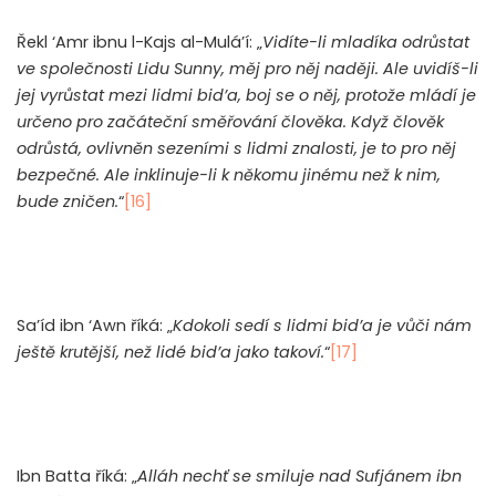
Řekl ‘Amr ibnu l-Kajs al-Mulá’í: „
Vidíte-li mladíka odrůstat
ve společnosti Lidu Sunny, měj pro něj naději. Ale uvidíš-li
jej vyrůstat mezi lidmi bid’a, boj se o něj, protože mládí je
určeno pro začáteční směřování člověka. Když člověk
odrůstá, ovlivněn sezeními s lidmi znalosti, je to pro něj
bezpečné. Ale inklinuje-li k někomu jinému než k nim,
bude zničen.
“
[16]
Sa’íd ibn ‘Awn říká: „
Kdokoli sedí s lidmi bid’a je vůči nám
ještě krutější, než lidé bid’a jako takoví.
“
[17]
Ibn Batta říká: „
Alláh nechť se smiluje nad Sufjánem ibn