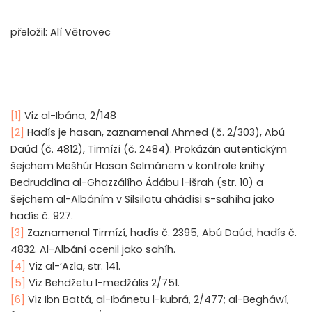
přeložil: Alí Větrovec
[1]
Viz al-Ibána, 2/148
[2]
Hadís je hasan, zaznamenal Ahmed (č. 2/303), Abú
Daúd (č. 4812), Tirmízí (č. 2484). Prokázán autentickým
šejchem Mešhúr Hasan Selmánem v kontrole knihy
Bedruddína al-Ghazzálího Ádábu l-išrah (str. 10) a
šejchem al-Albáním v Silsilatu ahádísi s-sahíha jako
hadís č. 927.
[3]
Zaznamenal Tirmízí, hadís č. 2395, Abú Daúd, hadís č.
4832. Al-Albání ocenil jako sahíh.
[4]
Viz al-‘Azla, str. 141.
[5]
Viz Behdžetu l-medžális 2/751.
[6]
Viz Ibn Battá, al-Ibánetu l-kubrá, 2/477; al-Begháwí,