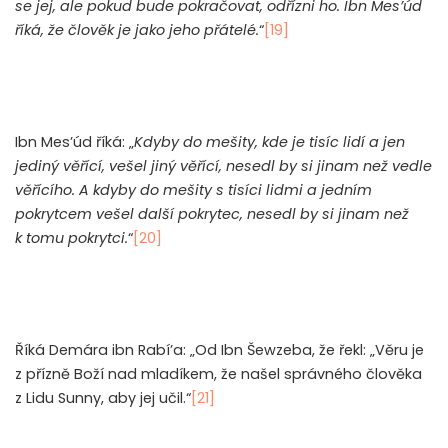
se jej, ale pokud bude pokračovat, odřízni ho. Ibn Mes’úd
říká, že člověk je jako jeho přátelé.
“
[19]
Ibn Mes’úd říká: „
Kdyby do mešity, kde je tisíc lidí a jen
jediný věřící, vešel jiný věřící, nesedl by si jinam než vedle
věřícího. A kdyby do mešity s tisíci lidmi a jedním
pokrytcem vešel další pokrytec, nesedl by si jinam než
k tomu pokrytci.
“
[20]
Říká Demára ibn Rabí’a: „Od Ibn Šewzeba, že řekl: „Věru je
z přízně Boží nad mladíkem, že našel správného člověka
z Lidu Sunny, aby jej učil.“
[21]