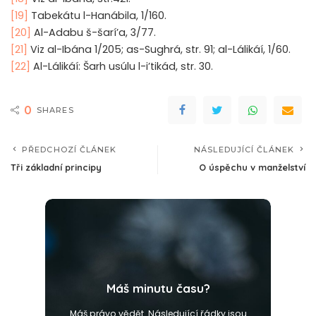
[19]
Tabekátu l-Hanábila, 1/160.
[20]
Al-Adabu š-šarí’a, 3/77.
[21]
Viz al-Ibána 1/205; as-Sughrá, str. 91; al-Lálikáí, 1/60.
[22]
Al-Lálikáí: Šarh usúlu l-i’tikád, str. 30.
0
SHARES
PŘEDCHOZÍ ČLÁNEK
NÁSLEDUJÍCÍ ČLÁNEK
Tři základní principy
O úspěchu v manželství
Máš minutu času?
Máš právo vědět. Následující řádky jsou