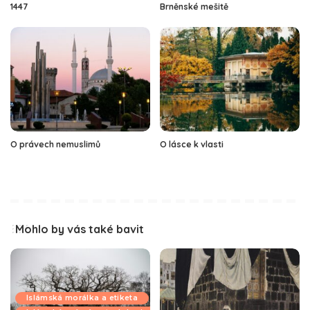
1447
Brněnské mešitě
O právech nemuslimů
O lásce k vlasti
Mohlo by vás také bavit
Islámská morálka a etiketa