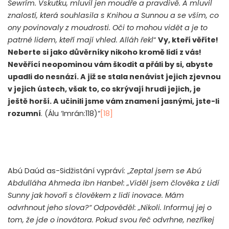
Sewrím. Vskutku, mluvil jen moudře a pravdivě. A mluvil
znalostí, která souhlasila s Knihou a Sunnou a se vším, co
ony povinovaly z moudrosti. Oči to mohou vidět a je to
patrné lidem, kteří mají vhled. Alláh řekl
“
Vy, kteří věříte!
Neberte si jako důvěrníky nikoho kromě lidí z vás!
Nevěřící neopominou vám škodit a přáli by si, abyste
upadli do nesnází. A již se stala nenávist jejich zjevnou
v jejich ústech, však to, co skrývají hrudi jejich, je
ještě horší. A učinili jsme vám znamení jasnými, jste-li
rozumní
. (Álu ‘Imrán:118)“
[18]
Abú Daúd as-Sidžistání vypráví: „
Zeptal jsem se Abú
Abdulláha Ahmeda ibn Hanbel: „Viděl jsem člověka z Lidí
Sunny jak hovoří s člověkem z lidí inovace. Mám
odvrhnout jeho slova?“ Odpověděl: „Nikoli. Informuj jej o
tom, že jde o inovátora. Pokud svou řeč odvrhne, nezříkej