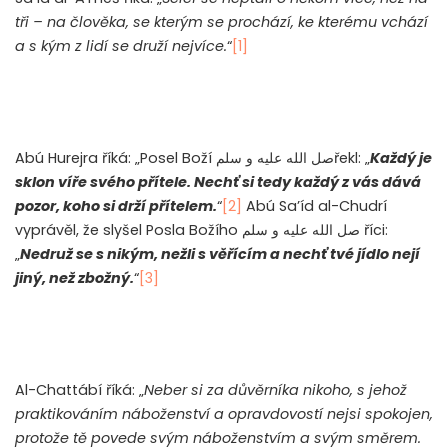
tři – na člověka, se kterým se prochází, ke kterému vchází
a s kým z lidí se druží nejvíce.
“
[1]
Abú Hurejra říká: „Posel Boží
صل الله عليه و سلم
řekl: „
Každý je
sklon víře svého přítele. Nechť si tedy každý z vás dává
pozor, koho si drží přítelem.
“
[2]
Abú Sa’íd al-Chudrí
vyprávěl, že slyšel Posla Božího
صل الله عليه و سلم
říci:
„
Nedruž se s nikým, nežli s věřícím a nechť tvé jídlo nejí
jiný, než zbožný.
“
[3]
Al-Chattábí říká: „
Neber si za důvěrníka nikoho, s jehož
praktikováním náboženství a opravdovostí nejsi spokojen,
protože tě povede svým náboženstvím a svým směrem.