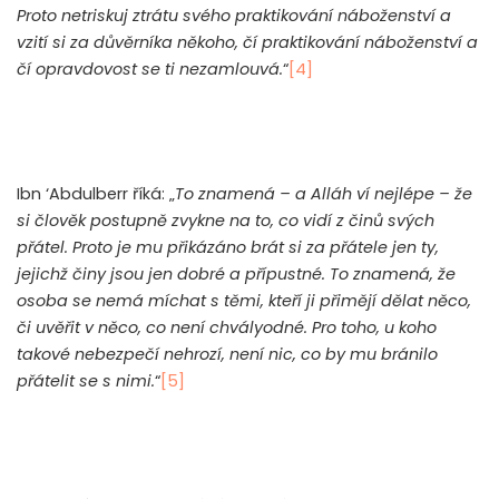
Proto netriskuj ztrátu svého praktikování náboženství a
vzití si za důvěrníka někoho, čí praktikování náboženství a
čí opravdovost se ti nezamlouvá.
“
[4]
Ibn ‘Abdulberr říká: „
To znamená – a Alláh ví nejlépe – že
si člověk postupně zvykne na to, co vidí z činů svých
přátel. Proto je mu přikázáno brát si za přátele jen ty,
jejichž činy jsou jen dobré a přípustné. To znamená, že
osoba se nemá míchat s těmi, kteří ji přimějí dělat něco,
či uvěřit v něco, co není chvályodné. Pro toho, u koho
takové nebezpečí nehrozí, není nic, co by mu bránilo
přátelit se s nimi.
“
[5]