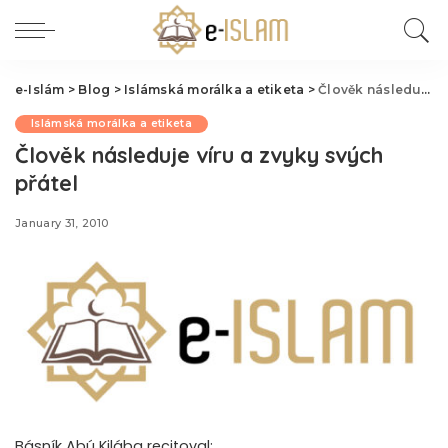
e-Islám
>
Blog
>
Islámská morálka a etiketa
>
Člověk následuje víru a zvyky svých přátel
Islámská morálka a etiketa
Člověk následuje víru a zvyky svých
přátel
January 31, 2010
Básník Abú Kilába recitoval: