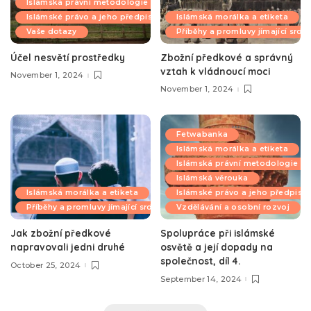
Islámská právní metodologie
Islámské právo a jeho předpisy
Islámská morálka a etiketa
Vaše dotazy
Příběhy a promluvy jímající srdc
Účel nesvětí prostředky
Zbožní předkové a správný
vztah k vládnoucí moci
November 1, 2024
November 1, 2024
Fetwabanka
Islámská morálka a etiketa
Islámská právní metodologie
Islámská věrouka
Islámská morálka a etiketa
Islámské právo a jeho předpisy
Příběhy a promluvy jímající srdce
Vzdělávání a osobní rozvoj
Jak zbožní předkové
Spolupráce při islámské
napravovali jedni druhé
osvětě a její dopady na
společnost, díl 4.
October 25, 2024
September 14, 2024