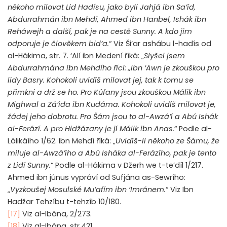
někoho milovat Lid Hadísu, jako byli Jahjá ibn Sa’íd,
Abdurrahmán ibn Mehdí, Ahmed ibn Hanbel, Ishák ibn
Reháwejh a další, pak je na cestě Sunny. A kdo jim
odporuje je člověkem bid’a.
“ Viz Ši’ar ashábu l-hadís od
al-Hákima, str. 7. ‘Alí ibn Medení říká: „
Slyšel jsem
Abdurrahmána ibn Mehdího říci: „Ibn ‘Awn je zkouškou pro
lidy Basry. Kohokoli uvidíš milovat jej, tak k tomu se
přimkni a drž se ho. Pro Kúfany jsou zkouškou Málik ibn
Mighwal a Zá’ida ibn Kudáma. Kohokoli uvidíš milovat je,
žádej jeho dobrotu. Pro Šám jsou to al-Awzá’í a Abú Ishák
al-Ferází. A pro Hidžázany je jí Málik ibn Anas.
“ Podle al-
Lálikáího 1/62. Ibn Mehdí říká: „
Uvidíš-li někoho ze Šámu, že
miluje al-Awzá’ího a Abú Isháka al-Ferázího, pak je tento
z Lidí Sunny.
“ Podle al-Hákima v Džerh we t-te’díl 1/217.
Ahmed ibn júnus vypráví od Sufjána as-Sewrího:
„
Vyzkoušej Mosulské Mu’afím ibn ‘Imránem.
“ Viz Ibn
Hadžar Tehzíbu t-tehzíb 10/180.
[17]
Viz al-Ibána, 2/273.
[18]
Viz al-Ibána, str.421.