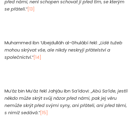
před námi, není schopen schovat ji před tím, se kterým
se přátelí.
“
[13]
Muhammed ibn ‘Ubejdulláh al-Ghulábí řekl: „
Lidé tužeb
mohou skrývat vše, ale nikdy neskryjí přátelství a
společnictví.
“
[14]
Mu’áz bin Mu’áz řekl Jahjáu ibn Sa’ídovi: „
Abú Sa’íde, jestli
někdo může skrýt svůj názor před námi, pak jej věru
nemůže skrýt před svými syny, ani přáteli, ani před těmi,
s nimiž sedává.
“
[15]