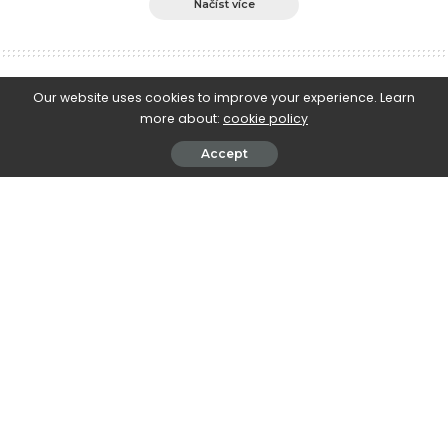
Načíst více
e-Islám
>
Blog
>
Islámské publikace v češtině
>
Tři základní principy
Our website uses cookies to improve your experience. Learn
more about:
cookie policy
Islámské publikace v češtině
Tři základní principy
Accept
January 29, 2010