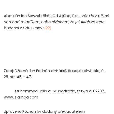
Abdulláh ibn Šewzeb říká: „Od Ajjúba, řekl: „
Věru je z přízně
Boží nad mladíkem, nebo cizincem, že jej Alláh zavede
k učenci z Lidu Sunny.
“
[22]
Zdroj: Džemál ibn Faríhán al-Hárisí, časopis al-Asála, č.
28, str. 45 – 47.
Muhammed Sálih al-Munedždžid, fetwa č. 82287,
www.islamqa.com
Upraveno.Poznámky dodány překladatelem.