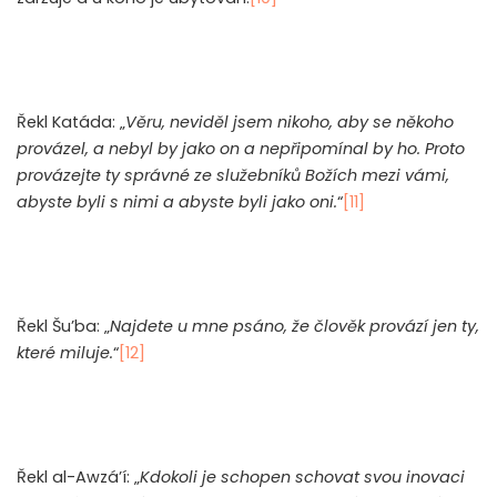
Řekl Katáda: „
Věru, neviděl jsem nikoho, aby se někoho
provázel, a nebyl by jako on a nepřipomínal by ho. Proto
provázejte ty správné ze služebníků Božích mezi vámi,
abyste byli s nimi a abyste byli jako oni.
“
[11]
Řekl Šu’ba: „
Najdete u mne psáno, že člověk provází jen ty,
které miluje.
“
[12]
Řekl al-Awzá’í: „
Kdokoli je schopen schovat svou inovaci