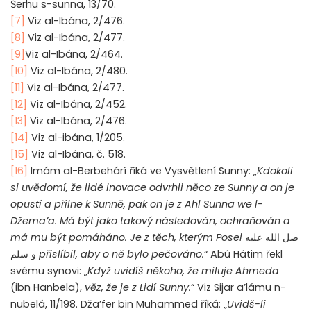
Šerhu s-sunna, 13/70.
[7]
Viz al-Ibána, 2/476.
[8]
Viz al-Ibána, 2/477.
[9]
Viz al-Ibána, 2/464.
[10]
Viz al-Ibána, 2/480.
[11]
Viz al-Ibána, 2/477.
[12]
Viz al-Ibána, 2/452.
[13]
Viz al-Ibána, 2/476.
[14]
Viz al-ibána, 1/205.
[15]
Viz al-Ibána, č. 518.
[16]
Imám al-Berbehárí říká ve Vysvětlení Sunny: „
Kdokoli
si uvědomí, že lidé inovace odvrhli něco ze Sunny a on je
opustí a přilne k Sunně, pak on je z Ahl Sunna we l-
Džema’a. Má být jako takový následován, ochraňován a
má mu být pomáháno. Je z těch, kterým Posel
صل الله عليه
و سلم
přislíbil, aby o ně bylo pečováno.
“ Abú Hátim řekl
svému synovi: „
Když uvidíš někoho, že miluje Ahmeda
(ibn Hanbela),
věz, že je z Lidí Sunny.
“ Viz Sijar a’lámu n-
nubelá, 11/198. Dža’fer bin Muhammed říká: „
Uvidš-li