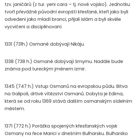
tzv. janičárů (z tur. yeni cara – tj. nové vojsko). Jednotku
tvoří převážně původní evropští křesťané, kteří jako byli
odvedeni jako mladí branci, přijali islám a byli skvěle
vycvičeni a disciplinovaní.
1331 (731h.) Osmané dobývají Nikáju.
1338 (738 h.) Osmané dobývají Smyrnu. Nadále bude
známa pod tureckým jménem Izmir.
1345 (747 h.) Vstup Osmanů na evropskou půdu. Bitva
na Galipoli, drtivé vítězství Osmanů. Dobyta je Edirna,
která se od roku 1369 stává dalším osmanským sídelním
městem.
1371 (772 h.) Porážka spojených křesťanských vojsk
Osmany na řece Marici v dnešním Bulharsku. Bulharsko