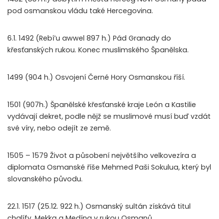
pod osmanskou vládu také Hercegovina.
6.1. 1492 (Rebí’u awwel 897 h.) Pád Granady do
křesťanských rukou. Konec muslimského Španělska.
1499 (904 h.) Osvojení Černé Hory Osmanskou říší.
1501 (907h.) Španělské křesťanské kraje León a Kastilie
vydávají dekret, podle nějž se muslimové musí buď vzdát
své víry, nebo odejít ze země.
1505 – 1579 Život a působení největšího velkovezíra a
diplomata Osmanské říše Mehmed Paši Sokulua, který byl
slovanského původu.
22.1. 1517 (25.12. 922 h.) Osmanský sultán získává titul
chalífy. Mekka a Medína v rukou Osmanů.