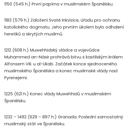
1150 (545 h.) První papírna v muslimském Španělsku.
1183 (579 h.) Založení Svaté Inkvizice, úřadu pro ochranu
katolického dogmatu. Jeho prvním úkolem bylo odhalení
heretiků a skrytých muslimů.
1212 (608 h.) Muwehhidský vládce a vojevůdce
Muhammed an-Násir prohrává bitvu s kastilským králem
Alfonsem VIII. u al-Ukab. Začátek konce sjednoceného
muslimského Španělska a konec muslimské vlády nad
Pyrenejemi.
1225 (621 h.) Konec vlády Muwehhidů v muslimském
Španělsku.
1232 – 1492 (629 – 897 h.) Granada. Poslední samostatný
muslimský stát ve Španělsku.