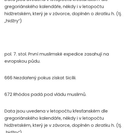
gregoriánského kalendáře, někdy i v letopočtu
hidžretském, který je v závorce, doplněn o zkratku h. (tj.
„hidžry“)
pol. 7. stol. První muslimské expedice zasahují na
evropskou půdu.
666 Nezdařený pokus získat Sicílii.
672 Rhódos padá pod vládu muslimů.
Data jsou uvedena v letopočtu křesťanském dle
gregoriánského kalendáře, někdy i v letopočtu
hidžretském, který je v závorce, doplněn o zkratku h. (tj.
„hidžry“)