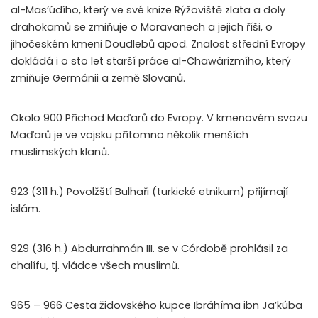
al-Mas’údího, který ve své knize Rýžoviště zlata a doly
drahokamů se zmiňuje o Moravanech a jejich říši, o
jihočeském kmeni Doudlebů apod. Znalost střední Evropy
dokládá i o sto let starší práce al-Chawárizmího, který
zmiňuje Germánii a země Slovanů.
Okolo 900 Příchod Maďarů do Evropy. V kmenovém svazu
Maďarů je ve vojsku přítomno několik menších
muslimských klanů.
923 (311 h.) Povolžští Bulhaři (turkické etnikum) přijímají
islám.
929 (316 h.) Abdurrahmán III. se v Córdobě prohlásil za
chalífu, tj. vládce všech muslimů.
965 – 966 Cesta židovského kupce Ibráhíma ibn Ja’kúba