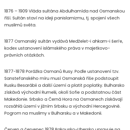
1876 – 1909 Vláda sultána Abdulhamída nad Osmanskou
říší. Sultán staví na ideji panislamizmu, tj. spojení všech
muslimů světa.
1877 Osmanský sultán vydává Medželet-i ahkam-i šeri’e,
kodex ustanovení islámského práva v majetkovo-
právních otázkách.
1877-1878 Porážka Osmanů Rusy. Podle ustanovení tzv.
Sanstefanského míru musí Osmanská říše podstoupit
Rusku Besarábii a další území a platit poplatky. Bulharsko
získává východní Rumelii, okolí Sofie a podstatnou část
Makedonie. Srbsko a Černá Hora na Osmanech získávají
rozsáhlá území v jižním Srbsku a východní Hercegovině.
Pogrom na muslimy v Bulharsku a v Makedonii.
Červen a červenec 1878 Rakousko-Uhersko upravuje na