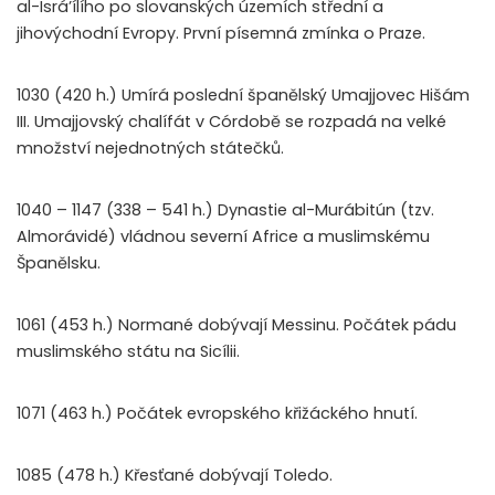
al-Isrá’ílího po slovanských územích střední a
jihovýchodní Evropy. První písemná zmínka o Praze.
1030 (420 h.) Umírá poslední španělský Umajjovec Hišám
III. Umajjovský chalífát v Córdobě se rozpadá na velké
množství nejednotných státečků.
1040 – 1147 (338 – 541 h.) Dynastie al-Murábitún (tzv.
Almorávidé) vládnou severní Africe a muslimskému
Španělsku.
1061 (453 h.) Normané dobývají Messinu. Počátek pádu
muslimského státu na Sicílii.
1071 (463 h.) Počátek evropského křižáckého hnutí.
1085 (478 h.) Křesťané dobývají Toledo.