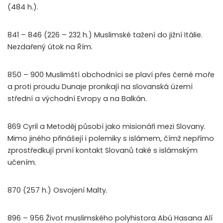
(484 h.).
841 – 846 (226 – 232 h.) Muslimské tažení do jižní Itálie.
Nezdařený útok na Řím.
850 – 900 Muslimští obchodníci se plaví přes černé moře
a proti proudu Dunaje pronikají na slovanská území
střední a východní Evropy a na Balkán.
869 Cyril a Metoděj působí jako misionáři mezi Slovany.
Mimo jiného přinášejí i polemiky s islámem, čímž nepřímo
zprostředkují první kontakt Slovanů také s islámským
učením.
870 (257 h.) Osvojení Malty.
896 – 956 Život muslimského polyhistora Abú Hasana Alí