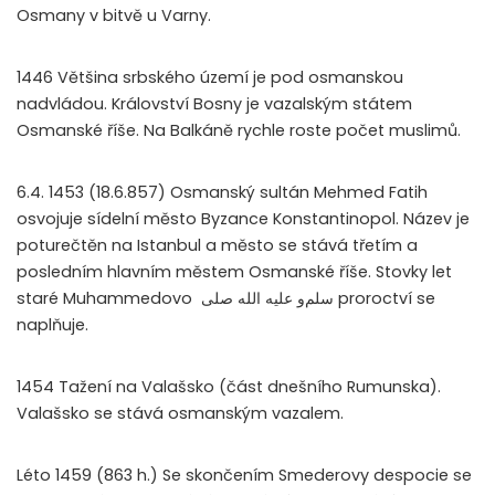
Osmany v bitvě u Varny.
1446 Většina srbského území je pod osmanskou
nadvládou. Království Bosny je vazalským státem
Osmanské říše. Na Balkáně rychle roste počet muslimů.
6.4. 1453 (18.6.857) Osmanský sultán Mehmed Fatih
osvojuje sídelní město Byzance Konstantinopol. Název je
poturečtěn na Istanbul a město se stává třetím a
posledním hlavním městem Osmanské říše. Stovky let
staré Muhammedovo
صلى
الله
عليه
و
سلم
proroctví se
naplňuje.
1454 Tažení na Valašsko (část dnešního Rumunska).
Valašsko se stává osmanským vazalem.
Léto 1459 (863 h.) Se skončením Smederovy despocie se