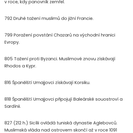
v roce, kdy panovník zemřel.
792 Druhé tažení muslimů do jižní Francie.
799 Poražení povstání Chazarů na východní hranici
Evropy.
805 Tažení proti Byzanci. Muslimové znovu získávají
Rhodos a Kypr.
816 Španělští Umajjovci získávají Korsiku.
818 Španělští Umajjovci připojují Baleárské souostroví a
Sardínii.
827 (212 h.) Sicílii ovládá tuniská dynastie Aglebovců.
Muslimská vláda nad ostrovem skončí až v roce 1091