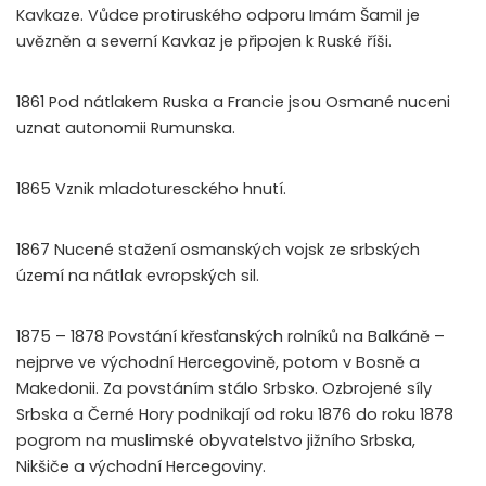
Kavkaze. Vůdce protiruského odporu Imám Šamil je
uvězněn a severní Kavkaz je připojen k Ruské říši.
1861 Pod nátlakem Ruska a Francie jsou Osmané nuceni
uznat autonomii Rumunska.
1865 Vznik mladoturesckého hnutí.
1867 Nucené stažení osmanských vojsk ze srbských
území na nátlak evropských sil.
1875 – 1878 Povstání křesťanských rolníků na Balkáně –
nejprve ve východní Hercegovině, potom v Bosně a
Makedonii. Za povstáním stálo Srbsko. Ozbrojené síly
Srbska a Černé Hory podnikají od roku 1876 do roku 1878
pogrom na muslimské obyvatelstvo jižního Srbska,
Nikšiče a východní Hercegoviny.