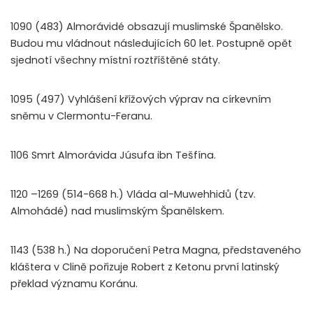
1090 (483) Almorávidé obsazují muslimské Španělsko.
Budou mu vládnout následujících 60 let. Postupně opět
sjednotí všechny místní roztříštěné státy.
1095 (497) Vyhlášení křížových výprav na církevním
sněmu v Clermontu-Feranu.
1106 Smrt Almorávida Júsufa ibn Tešfína.
1120 –1269 (514-668 h.) Vláda al-Muwehhidů (tzv.
Almohádé) nad muslimským Španělskem.
1143 (538 h.) Na doporučení Petra Magna, představeného
kláštera v Clině pořizuje Robert z Ketonu první latinský
překlad významu Koránu.