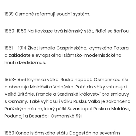
1839 Osmané reformují soudní systém.
1850-1859 Na Kavkaze trvá Islámský stát, řídící se šarí’ou.
1851 – 1914 Život Ismaila Gasprinského, krymského Tatara
a zakladatele evropského islámsko-modernistického
hnutí džedídizmus.
1853-1856 Krymská válka. Rusko napadá Osmanskou říši
a obsazuje Moldávii a Valašsko. Poté do války vstupuje i
Velká Británie, Francie a Sardinské království pro smlouvy
s Osmany. Také vyhlašují válku Rusku. Válka je zakončena
Pařížským mírem, který přiřkl Sevastopol Rusku a Moldávii,
Podunají a Besarábii Osmanské říši.
1859 Konec Islámského státu Dagestán na severním