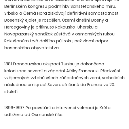
Berlínském kongresu podmínky Sanstefanského míru.
Srbsko a Černá Hora získávají definitivní samostatnost.
Bosenský ejalet je rozdělen. Území dnešní Bosny a
Hercegoviny je přiřknuto Rakousko-Uhersku a
Novopazarský sandžak zůstává v osmanských rukou.
Rakušanům trvá dalšího půl roku, než zlomí odpor
bosenského obyvatelstva.
1881 Francouzskou okupací Tunisu je dokončena
kolonizace severní a západní Afriky Francouzi. Předzvěst
vzájemných vztahů všech zúčastněných zemí, vrcholících
následnou emigrací Severoafričanů do Francie ve 20.
století.
1896-1897 Po povstání a intervenci velmocí je Kréta
odtržena od Osmanské říše.