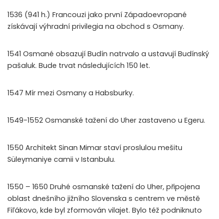
1536 (941 h.) Francouzi jako první Západoevropané
získávají výhradní privilegia na obchod s Osmany.
1541 Osmané obsazují Budín natrvalo a ustavují Budínský
pašaluk. Bude trvat následujících 150 let.
1547 Mír mezi Osmany a Habsburky.
1549-1552 Osmanské tažení do Uher zastaveno u Egeru.
1550 Architekt Sinan Mimar staví proslulou mešitu
Süleymaniye camii v Istanbulu.
1550 – 1650 Druhé osmanské tažení do Uher, připojena
oblast dnešního jižního Slovenska s centrem ve městě
Fiľákovo, kde byl zformován vilajet. Bylo též podniknuto