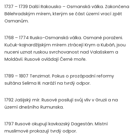
1737 – 1739 Další Rakousko – Osmanská válka. Zakončena
Bělehradským mírem, kterým se část území vrací zpět
Osmanům.
1768 – 1774 Rusko-Osmanská válka. Osmané poraženi.
Kučuk-kajnardžijským mírem ztrácejí Krym a Kubáň, jsou
nuceni uznat ruskou svrchovanost nad Valašskem a
Moldávií. Rusové ovládají Černé moře.
1789 – 1807 Tenzimat. Pokus o prozápadní reformy
sultána Selima III. naráží na tvrdý odpor.
1792 Jašijský mír. Rusové posilují svůj vliv v Gruzii a na
území dnešního Rumunska.
1797 Rusové okupují kavkazský Dagestán. Místní
muslimové prokazují tvrdý odpor.