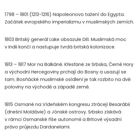
1798 – 1801 (1213-1216) Napoleonovo tažení do Egypta.
Začátek evropského imperializmu v muslimských zemích.
1803 Britský generál Lake obsazule Dilí. Muslimská moc
v Indii končí a nastupuje tvrdá britská kolonizace.
1813 – 1817 Mor na Balkáně. Křesťané ze Srbska, Černé Hory
a východní Hercegoviny prchají do Bosny a usazují se
tam. Bosňácké muslimské osídlení je tak rozbito na dvě
poloviny na východě a západě země.
1815 Osmané na Vídeňském kongresu ztrácejí Besarábii
(dnešní Moldávie) a Jónské ostrovy. Srbsko získává
v rámci Osmanské říše autonomii a Britové výsadní
právo průjezdu Dardanelami.