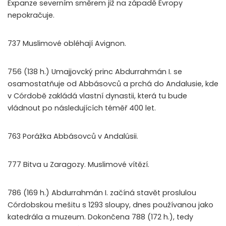
Expanze severním směrem již na západě Evropy
nepokračuje.
737 Muslimové obléhají Avignon.
756 (138 h.) Umajjovcký princ Abdurrahmán I. se
osamostatňuje od Abbásovců a prchá do Andalusie, kde
v Córdobě zakládá vlastní dynastii, která tu bude
vládnout po následujících téměř 400 let.
763 Porážka Abbásovců v Andalúsii.
777 Bitva u Zaragozy. Muslimové vítězí.
786 (169 h.) Abdurrahmán I. začíná stavět proslulou
Córdobskou mešitu s 1293 sloupy, dnes používanou jako
katedrála a muzeum. Dokončena 788 (172 h.), tedy