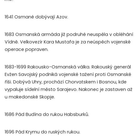
1641 Osmané dobývají Azov.
1683 Osmanská armáda již podruhé neuspěla v obléhání
Vídně. Velkovezír Kara Mustafa je za neúspěch vojenské
operace popraven.
1683-1699 Rakousko-Osmanská válka. Rakouský generál
Evžen Savojský podniká vojenské tažení proti Osmanské
říši. Dobývá Uhry, prochází Chorvatskem i Bosnou, kde
vypaluje sídelní město Sarajevo. Nakonec je zastaven až
u makedonské Skopje.
1686 Pád Budína do rukou Habsburků.
1696 Pád Krymu do ruských rukou.