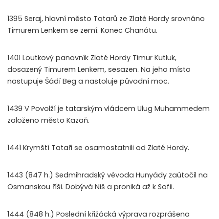
1395 Seraj, hlavní město Tatarů ze Zlaté Hordy srovnáno
Timurem Lenkem se zemí. Konec Chanátu.
1401 Loutkový panovník Zlaté Hordy Timur Kutluk,
dosazený Timurem Lenkem, sesazen. Na jeho místo
nastupuje Šádí Beg a nastoluje původní moc.
1439 V Povolží je tatarským vládcem Ulug Muhammedem
založeno město Kazaň.
1441 Krymští Tataři se osamostatnili od Zlaté Hordy.
1443 (847 h.) Sedmihradský vévoda Hunyády zaútočil na
Osmanskou říši. Dobývá Niš a proniká až k Sofii.
1444 (848 h.) Poslední křižácká výprava rozprášena