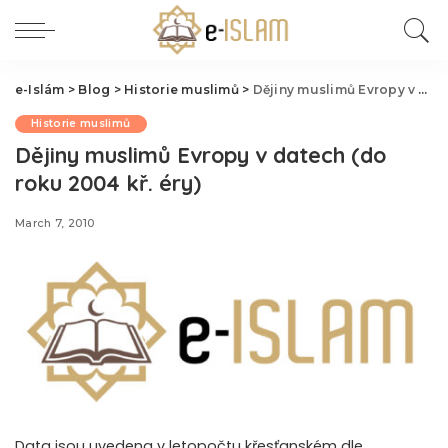
e-Islám
>
Blog
>
Historie muslimů
>
Dějiny muslimů Evropy v datech (do roku 2004 kř. éry)
Historie muslimů
Dějiny muslimů Evropy v datech (do
roku 2004 kř. éry)
March 7, 2010
Data jsou uvedena v letopočtu křesťanském dle