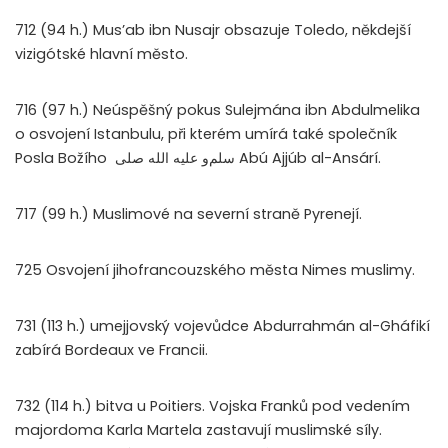
712 (94 h.) Mus’ab ibn Nusajr obsazuje Toledo, někdejší
vizigótské hlavní město.
716 (97 h.) Neúspěšný pokus Sulejmána ibn Abdulmelika
o osvojení Istanbulu, při kterém umírá také společník
Posla Božího
صلى
الله
عليه
و
سلم
Abú Ajjúb al-Ansárí.
717 (99 h.) Muslimové na severní straně Pyrenejí.
725 Osvojení jihofrancouzského města Nimes muslimy.
731 (113 h.) umejjovský vojevůdce Abdurrahmán al-Gháfikí
zabírá Bordeaux ve Francii.
732 (114 h.) bitva u Poitiers. Vojska Franků pod vedením
majordoma Karla Martela zastavují muslimské síly.