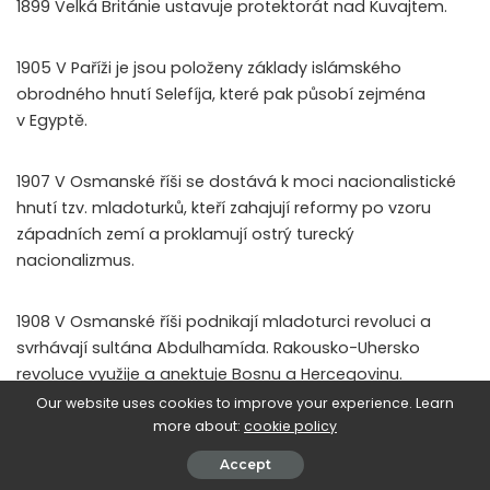
1899 Velká Británie ustavuje protektorát nad Kuvajtem.
1905 V Paříži je jsou položeny základy islámského
obrodného hnutí Selefíja, které pak působí zejména
v Egyptě.
1907 V Osmanské říši se dostává k moci nacionalistické
hnutí tzv. mladoturků, kteří zahajují reformy po vzoru
západních zemí a proklamují ostrý turecký
nacionalizmus.
1908 V Osmanské říši podnikají mladoturci revoluci a
svrhávají sultána Abdulhamída. Rakousko-Uhersko
revoluce využije a anektuje Bosnu a Hercegovinu.
Our website uses cookies to improve your experience. Learn
more about:
cookie policy
1909 Rakousko-Uhersko nutí Osmany stáhnout svá vojska
z Novopazarského sandžaku a platit poplatek ve výši 2,5
Accept
milionu liber sterlingů.