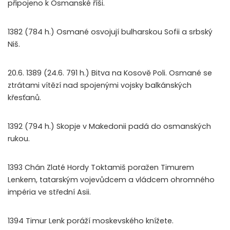
připojeno k Osmanské říši.
1382 (784 h.) Osmané osvojují bulharskou Sofii a srbský
Niš.
20.6. 1389 (24.6. 791 h.) Bitva na Kosově Poli. Osmané se
ztrátami vítězí nad spojenými vojsky balkánských
křesťanů.
1392 (794 h.) Skopje v Makedonii padá do osmanských
rukou.
1393 Chán Zlaté Hordy Toktamiš poražen Timurem
Lenkem, tatarským vojevůdcem a vládcem ohromného
impéria ve střední Asii.
1394 Timur Lenk poráží moskevského knížete.