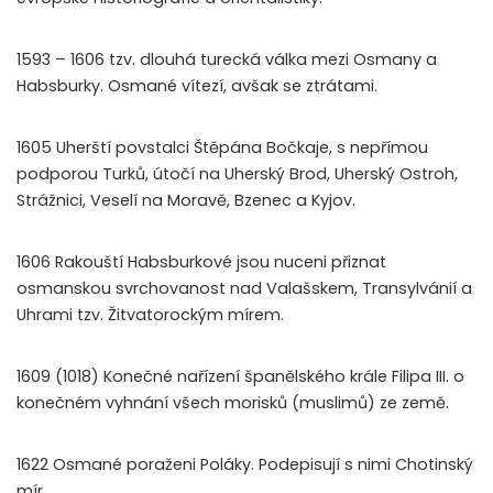
1593 – 1606 tzv. dlouhá turecká válka mezi Osmany a
Habsburky. Osmané vítezí, avšak se ztrátami.
1605 Uherští povstalci Štěpána Bočkaje, s nepřímou
podporou Turků, útočí na Uherský Brod, Uherský Ostroh,
Strážnici, Veselí na Moravě, Bzenec a Kyjov.
1606 Rakouští Habsburkové jsou nuceni přiznat
osmanskou svrchovanost nad Valašskem, Transylvánií a
Uhrami tzv. Žitvatorockým mírem.
1609 (1018) Konečné nařízení španělského krále Filipa III. o
konečném vyhnání všech morisků (muslimů) ze země.
1622 Osmané poraženi Poláky. Podepisují s nimi Chotinský
mír.