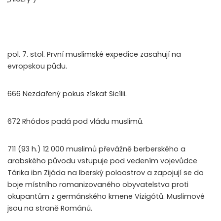
pol. 7. stol. První muslimské expedice zasahují na
evropskou půdu.
666 Nezdařený pokus získat Sicílii.
672 Rhódos padá pod vládu muslimů.
711 (93 h.) 12 000 muslimů převážně berberského a
arabského původu vstupuje pod vedením vojevůdce
Tárika ibn Zijáda na Iberský poloostrov a zapojují se do
boje místního romanizovaného obyvatelstva proti
okupantům z germánského kmene Vizigótů. Muslimové
jsou na straně Románů.