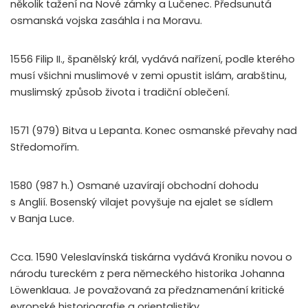
několik tažení na Nové zámky a Lučenec. Předsunutá
osmanská vojska zasáhla i na Moravu.
1556 Filip II., španělský král, vydává nařízení, podle kterého
musí všichni muslimové v zemi opustit islám, arabštinu,
muslimský způsob života i tradiční oblečení.
1571 (979) Bitva u Lepanta. Konec osmanské převahy nad
Středomořím.
1580 (987 h.) Osmané uzavírají obchodní dohodu
s Anglií. Bosenský vilajet povyšuje na ejalet se sídlem
v Banja Luce.
Cca. 1590 Veleslavínská tiskárna vydává Kroniku novou o
národu tureckém z pera německého historika Johanna
Löwenklaua. Je považovaná za předznamenání kritické
evropské historiografie a orientalistiky.