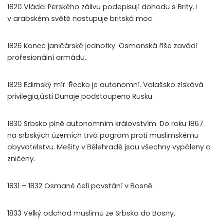
1820 Vládci Perského zálivu podepisují dohodu s Brity. I
v arabském světě nastupuje britská moc.
1826 Konec janičárské jednotky. Osmanská říše zavádí
profesionální armádu.
1829 Edirnský mír. Řecko je autonomní. Valašsko získává
privilegia,ústí Dunaje podstoupeno Rusku.
1830 Srbsko plně autonomním královstvím. Do roku 1867
na srbských územích trvá pogrom proti muslimskému
obyvatelstvu. Mešity v Bělehradě jsou všechny vypáleny a
zničeny.
1831 – 1832 Osmané čelí povstání v Bosně.
1833 Velký odchod muslimů ze Srbska do Bosny.