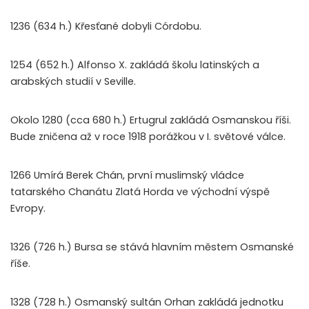
1236 (634 h.) Křesťané dobyli Córdobu.
1254 (652 h.) Alfonso X. zakládá školu latinských a
arabských studií v Seville.
Okolo 1280 (cca 680 h.) Ertugrul zakládá Osmanskou říši.
Bude zničena až v roce 1918 porážkou v I. světové válce.
1266 Umírá Berek Chán, první muslimský vládce
tatarského Chanátu Zlatá Horda ve východní výspě
Evropy.
1326 (726 h.) Bursa se stává hlavním městem Osmanské
říše.
1328 (728 h.) Osmanský sultán Orhan zakládá jednotku