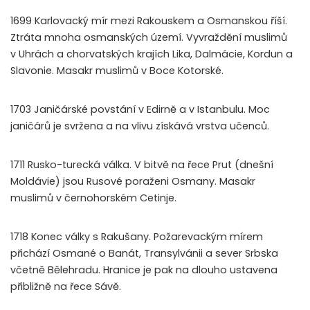
1699 Karlovacký mír mezi Rakouskem a Osmanskou říší.
Ztráta mnoha osmanských území. Vyvraždění muslimů
v Uhrách a chorvatských krajích Lika, Dalmácie, Kordun a
Slavonie. Masakr muslimů v Boce Kotorské.
1703 Janičárské povstání v Edirně a v Istanbulu. Moc
janičárů je svržena a na vlivu získává vrstva učenců.
1711 Rusko-turecká válka. V bitvě na řece Prut (dnešní
Moldávie) jsou Rusové poraženi Osmany. Masakr
muslimů v černohorském Cetinje.
1718 Konec války s Rakušany. Požarevackým mírem
přichází Osmané o Banát, Transylvánii a sever Srbska
včetně Bělehradu. Hranice je pak na dlouho ustavena
přibližně na řece Sávě.