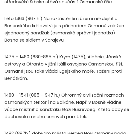
středověké Srbsko stává součástí Osmanské říše
Léto 1463 (867 h.) Na roztříštěném území někdejšího
Bosenského království je s příchodem Osmanů založen
sjednocený sandžak (osmanská správní jednotka)
Bosna se sídlem v Sarajevu.
1475 – 1480 (880-885 h.) Krym (1475), Albánie, Jónské
ostrovy a Otranto v jižní Itálii osvojeno Osmanskou říší.
Osmané jsou také vládci Egejského moře. Tažení proti
Benátkám.
1480 – 1541 (885 – 947 h.) Ohromný civilizační rozmach
osmanských teritorií na Balkáně. Např. v Bosně vládne
vůdce místního sandžaku Gazi Husrevbeg. Z této doby se
dochovalo mnoho cenných památek.
1482 (887h.) dobytím města Herceg Novi Osmany padá