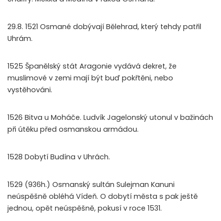
29.8. 1521 Osmané dobývají Bělehrad, který tehdy patřil
Uhrám.
1525 Španělský stát Aragonie vydává dekret, že
muslimové v zemi mají být buď pokřtěni, nebo
vystěhováni.
1526 Bitva u Moháče. Ludvík Jagelonský utonul v bažinách
při útěku před osmanskou armádou.
1528 Dobytí Budína v Uhrách.
1529 (936h.) Osmanský sultán Sulejman Kanuni
neúspěšně obléhá Vídeň. O dobytí města s pak ještě
jednou, opět neúspěšně, pokusí v roce 1531.