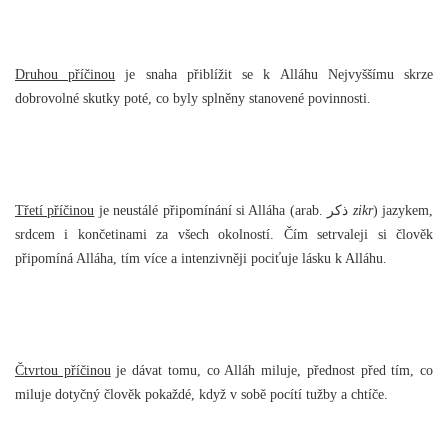
Druhou příčinou
je snaha přiblížit se k Alláhu Nejvyššímu skrze
dobrovolné skutky poté, co byly splněny stanovené povinnosti.
Třetí příčinou
je neustálé připomínání si Alláha (arab. ذكر
zikr
) jazykem,
srdcem i končetinami za všech okolností. Čím setrvaleji si člověk
připomíná Alláha, tím více a intenzivněji pociťuje lásku k Alláhu.
Čtvrtou příčinou
je dávat tomu, co Alláh miluje, přednost před tím, co
miluje dotyčný člověk pokaždé, když v sobě pocítí tužby a chtíče.