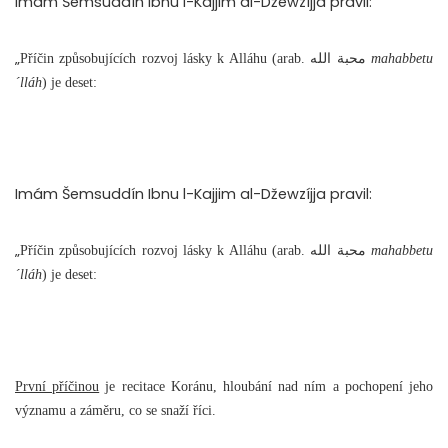
Imám Šemsuddín Ibnu l-Kajjim al-Džewzíjja pravil:
„
Příčin způsobujících rozvoj lásky k Alláhu (arab. محبة الله
mahabbetu
´lláh
) je deset:
Imám Šemsuddín Ibnu l-Kajjim al-Džewzíjja pravil:
„
Příčin způsobujících rozvoj lásky k Alláhu (arab. محبة الله
mahabbetu
´lláh
) je deset:
První příčinou
je recitace Koránu, hloubání nad ním a pochopení jeho
významu a záměru, co se snaží říci.