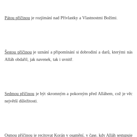
Pátou příčinou
je rozjímání nad Přívlastky a Vlastnostmi Božími.
Šestou příčinou
je uznání a připomínání si dobrodiní a darů, kterými nás
Alláh obdařil, jak navenek, tak i uvnitř.
Sedmou příčinou
je být skromným a pokorným před Alláhem, což je věc
největší důležitosti.
Osmou příčinou
je recitovat Korán v osamění, v čase, kdy Alláh sestupuje