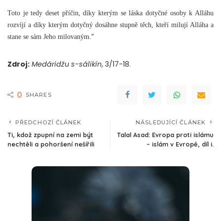
Toto je tedy deset příčin, díky kterým se láska dotyčné osoby k Alláhu
rozvíjí a díky kterým dotyčný dosáhne stupně těch, kteří milují Alláha a
”
stane se sám Jeho milovaným.
Zdroj:
Medáridžu s-sálikín
, 3/17-18.
0
SHARES
PŘEDCHOZÍ ČLÁNEK
NÁSLEDUJÍCÍ ČLÁNEK
Ti, kdož zpupní na zemi být
Talal Asad: Evropa proti islámu
nechtěli a pohoršení nešířili
– islám v Evropě, díl i.