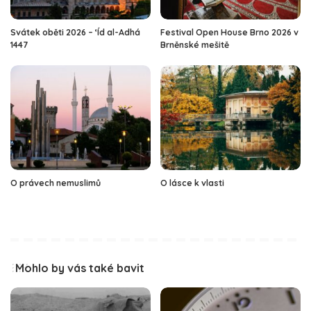
Svátek oběti 2026 – ‘Íd al-Adhá
Festival Open House Brno 2026 v
1447
Brněnské mešitě
O právech nemuslimů
O lásce k vlasti
Mohlo by vás také bavit