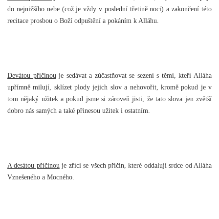
do nejnižšího nebe (což je vždy v poslední třetině noci) a zakončení této
recitace prosbou o Boží odpuštění a pokáním k Alláhu.
Devátou příčinou
je sedávat a zúčastňovat se sezení s těmi, kteří Alláha
upřímně milují, sklízet plody jejich slov a nehovořit, kromě pokud je v
tom nějaký užitek a pokud jsme si zároveň jisti, že tato slova jen zvětší
dobro nás samých a také přinesou užitek i ostatním.
A desátou příčinou
je zříci se všech příčin, které oddalují srdce od Alláha
Vznešeného a Mocného.