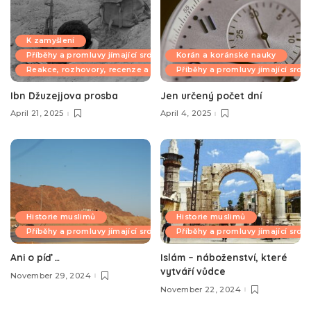
K zamyšlení
Příběhy a promluvy jímající srdce
Korán a koránské nauky
Reakce, rozhovory, recenze a komentáře
Příběhy a promluvy jímající srdc
Ibn Džuzejjova prosba
Jen určený počet dní
April 21, 2025
April 4, 2025
Historie muslimů
Historie muslimů
Příběhy a promluvy jímající srdce
Příběhy a promluvy jímající srdc
Ani o píď …
Islám – náboženství, které
vytváří vůdce
November 29, 2024
November 22, 2024