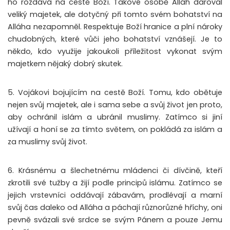
ho rozdává na cestě Boží. Takové osobě Alláh daroval
veliký majetek, ale dotyčný při tomto svém bohatství na
Alláha nezapomněl. Respektuje Boží hranice a plní nároky
chudobných, které vůči jeho bohatství vznášejí. Je to
někdo, kdo využije jakoukoli příležitost vykonat svým
majetkem nějaký dobrý skutek.
5. Vojákovi bojujícím na cestě Boží. Tomu, kdo obětuje
nejen svůj majetek, ale i sama sebe a svůj život jen proto,
aby ochránil islám a ubránil muslimy. Zatímco si jiní
užívají a honí se za tímto světem, on pokládá za islám a
za muslimy svůj život.
6. Krásnému a šlechetnému mládenci či dívčině, kteří
zkrotili své tužby a žijí podle principů islámu. Zatímco se
jejich vrstevníci oddávají zábavám, prodlévají a marní
svůj čas daleko od Alláha a páchají různorůzné hříchy, oni
pevně svázali své srdce se svým Pánem a pouze Jemu