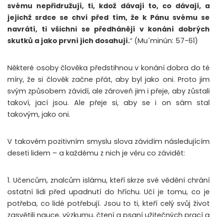
svému nepřidružují, ti, kdož dávají to, co dávají, a
jejichž srdce se chví před tím, že k Pánu svému se
navrátí, ti všichni se předhánějí v konání dobrých
skutků a jako první jich dosahují.
“ (Mu´minún: 57-61)
Některé osoby člověka předstihnou v konání dobra do té
míry, že si člověk začne přát, aby byl jako oni. Proto jim
svým způsobem závidí, ale zároveň jim i přeje, aby zůstali
takoví, jací jsou. Ale přeje si, aby se i on sám stal
takovým, jako oni.
V takovém pozitivním smyslu slova závidím následujícím
deseti lidem – a každému z nich je věru co závidět:
1. Učencům, znalcům islámu, kteří skrze své vědění chrání
ostatní lidi před upadnutí do hříchu. Učí je tomu, co je
potřeba, co lidé potřebují. Jsou to ti, kteří celý svůj život
zasvětili nauce, výzkumu, čtení a psaní užitečných prací a