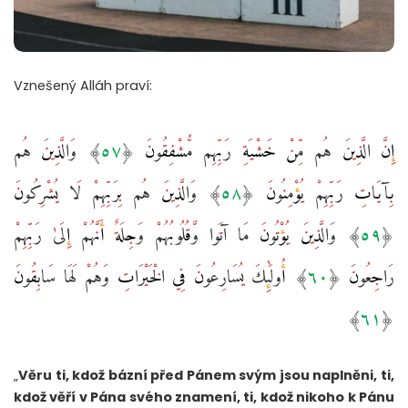
Vznešený Alláh praví:
إِنَّ الَّذِينَ هُم مِّنْ خَشْيَةِ رَبِّهِم مُّشْفِقُونَ ‎﴿٥٧﴾‏ وَالَّذِينَ هُم
بِآيَاتِ رَبِّهِمْ يُؤْمِنُونَ ‎﴿٥٨﴾‏ وَالَّذِينَ هُم بِرَبِّهِمْ لَا يُشْرِكُونَ
‎﴿٥٩﴾‏ وَالَّذِينَ يُؤْتُونَ مَا آتَوا وَّقُلُوبُهُمْ وَجِلَةٌ أَنَّهُمْ إِلَىٰ رَبِّهِمْ
رَاجِعُونَ ‎﴿٦٠﴾‏ أُولَٰئِكَ يُسَارِعُونَ فِي الْخَيْرَاتِ وَهُمْ لَهَا سَابِقُونَ
„
Věru ti, kdož bázní před Pánem svým jsou naplněni, ti,
kdož věří v Pána svého znamení, ti, kdož nikoho k Pánu