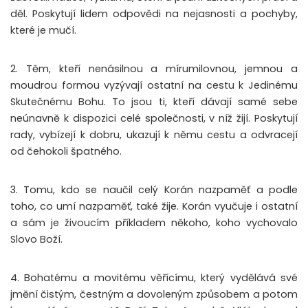
děl. Poskytují lidem odpovědi na nejasnosti a pochyby,
které je mučí.
2. Těm, kteří nenásilnou a mírumilovnou, jemnou a
moudrou formou vyzývají ostatní na cestu k Jedinému
Skutečnému Bohu. To jsou ti, kteří dávají samé sebe
neúnavně k dispozici celé společnosti, v níž žijí. Poskytují
rady, vybízejí k dobru, ukazují k němu cestu a odvracejí
od čehokoli špatného.
3. Tomu, kdo se naučil celý Korán nazpaměť a podle
toho, co umí nazpaměť, také žije. Korán vyučuje i ostatní
a sám je živoucím příkladem někoho, koho vychovalo
Slovo Boží.
4. Bohatému a movitému věřícímu, který vydělává své
jmění čistým, čestným a dovoleným způsobem a potom