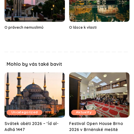
O právech nemuslimů
O lásce k vlasti
Mohlo by vás také bavit
Uncategorized
Aktuality
Svátek oběti 2026 – ‘Íd al-
Festival Open House Brno
Adhá 1447
2026 v Brněnské mešitě