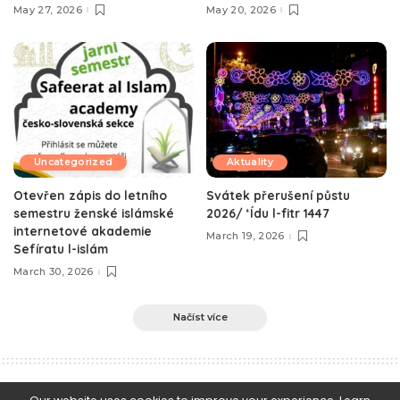
May 27, 2026
May 20, 2026
Uncategorized
Aktuality
Otevřen zápis do letního
Svátek přerušení půstu
semestru ženské islámské
2026/ ‘Ídu l-fitr 1447
internetové akademie
March 19, 2026
Sefíratu l-islám
March 30, 2026
Načíst více
e-Islám
>
Blog
>
Vybraná kázání
>
O půstu jako službě Alláhu