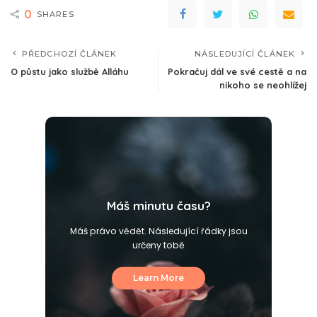
0
SHARES
PŘEDCHOZÍ ČLÁNEK
NÁSLEDUJÍCÍ ČLÁNEK
O půstu jako službě Alláhu
Pokračuj dál ve své cestě a na
nikoho se neohlížej
Máš minutu času?
Máš právo vědět. Následující řádky jsou
určeny tobě
Learn More