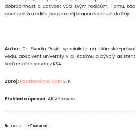
dobročinnost a uctivost vůči svým rodičům. Tomu, kdo
pochopil, že rodiče jsou pro něj branou vedoucí do Ráje.
Autor:
Dr. Elvedin Pezić, specialista na islámsko-právní
vědu, absolvent univerzity v al-Kasímu a bývalý asistent
šarí’atského soudu v KSA.
Zdroj:
Facebookový účet
E. P.
Překlad a úprava:
Alí Větrovec
Featured
TAGS: