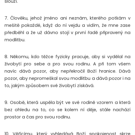
slouží.
7. Člověku, jehož jméno ani neznám, kterého potkám v
mešitě pokaždé, když do ní vejdu a vidím, že mne zase
předběhl a že už dávno stojí v první řadě připravený na
modlitbu.
8. Někomu, kdo těžce fyzicky pracuje, aby si vydělal na
živobytí pro sebe a pro svou rodinu. A při tom všem
navíc dává pozor, aby nepřekročil Boží hranice. Dává
pozor, aby nepromeškal svou modlitbu a dává pozor i na
to, jakým způsobem své živobytí získává.
9. Osobě, která uspěla být ve své rodině vzorem a která
bez ohledu na to, co se kolem ní děje, stále nachází
prostor a čas pro svou rodinu.
10. Věřícímu, který vyhledává Boží spokojenost skrze