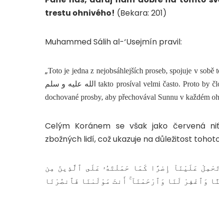
trestu ohnivého!
(Bekara: 201)
Muhammed Sálih al-‘Usejmín pravil:
„
Toto je jedna z nejobsáhlejších proseb, spojuje v sobě to
الله عليه و سلم takto prosíval velmi často. Proto by člověk měl následovat jeho příkladu. A měl by užívat i další od něj
dochované prosby, aby přechovával Sunnu v každém oh
Celým Koránem se však jako červená niť 
zbožných lidí, což ukazuje na důležitost tohoto
َحْمِلْ عَلَيْنَآ إِصْرًا كَمَا حَمَلْتَهُۥ عَلَى ٱلَّذِينَ مِن
َنَّا وَٱغْفِرْ لَنَا وَٱرْحَمْنَآ ۚ أَنتَ مَوْلَىٰنَا فَٱنصُرْنَا