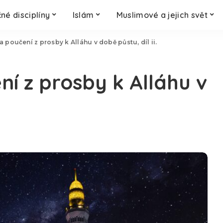
né disciplíny
Islám
Muslimové a jejich svět
a poučení z prosby k Alláhu v době půstu, díl ii.
ní z prosby k Alláhu v