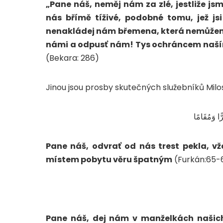
„Pane náš, neměj nám za zlé, jestliže js
nás břímě tíživé, podobné tomu, jež jsi
nenakládej nám břemena, která nemůžeme
námi a odpusť nám! Tys ochráncem naším
(Bekara: 286)
Jinou jsou prosby skutečných služebníků Milo
ًّا وَمُقَامًا
Pane náš, odvrať od nás trest pekla, vžd
místem pobytu věru špatným
(Furkán:65-
Pane náš, dej nám v manželkách našich