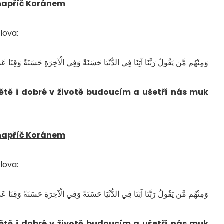
napříč Koránem
lova:
وَمِنْهُم مَّن يَقُولُ رَبَّنَا آتِنَا فِي الدُّنْيَا حَسَنَةً وَفِي الْآخِرَةِ حَسَنَةً وَقِنَا عَذ
tě i dobré v životě budoucím a ušetří nás muk
napříč Koránem
lova:
وَمِنْهُم مَّن يَقُولُ رَبَّنَا آتِنَا فِي الدُّنْيَا حَسَنَةً وَفِي الْآخِرَةِ حَسَنَةً وَقِنَا عَذ
tě i dobré v životě budoucím a ušetří nás muk