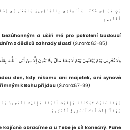
رَبِّ هَبْ لِى حُكْمًا وَأَلْحِقْنِى بِٱلصَّـٰلِحِينَ وَٱجْعَل لِّى لِسَا
ٱلنَّعِيمِ
k bezúhonným a učiň mě pro pokolení budoucí
dním z dědiců zahrady slastí
(Šu’ará: 83-85)
وَلَا تُخْزِنِى يَوْمَ يُبْعَثُونَ يَوْمَ لَا يَنفَعُ مَالٌ وَلَا بَنُونَ إِلَّا مَنْ أَتَى ٱللَّـهَ بِقَ
udou den, kdy nikomu ani majetek, ani synové
přímným k Bohu přijdou
(Šu’ará:87-89)
رَّبَّنَا عَلَيْكَ تَوَكَّلْنَا وَإِلَيْكَ أَنَبْنَا وَإِلَيْكَ ٱلْمَصِيرُ رَبّ
رَبَّنَآ ۖ إِنَّكَ أَنتَ ٱلْعَزِيزُ ٱلْحَكِيمُ
 kajícně obracíme a u Tebe je cíl konečný. Pane