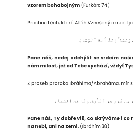
vzorem bohabojným
(Furkán: 74)
Prosbou těch, které Alláh Vznešený označil j
َحْمَةً ۚ إِنَّكَ أَنتَ ٱلْوَهَّابُ
Pane náš, nedej odchýlit se srdcím naši
nám milost, jež od Tebe vychází, vždyť Tys
Z proseb proroka Ibráhíma/Abraháma, mír s 
ـهِ مِن شَىْءٍ فِى ٱلْأَرْضِ وَلَا فِى ٱلسَّمَآءِ
Pane náš, Ty dobře víš, co skrýváme i co
na nebi, ani na zemi.
(Ibráhím:38)