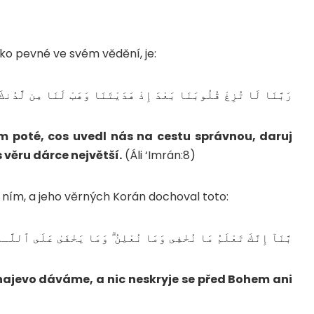
ako pevné ve svém vědění, je:
رَبَّنَا لَا تُزِغْ قُلُوبَنَا بَعْدَ إِذْ هَدَيْتَنَا وَهَبْ لَنَا مِن لَّدُنكَ ر
m poté, cos uvedl nás na cestu správnou, daruj
 věru dárce největší.
(Áli ‘Imrán:8)
ním, a jeho věrných Korán dochoval toto:
بَّنَآ إِنَّكَ تَعْلَمُ مَا نُخْفِى وَمَا نُعْلِنُ ۗ وَمَا يَخْفَىٰ عَلَى ٱللَّ
 najevo dáváme, a nic neskryje se před Bohem ani