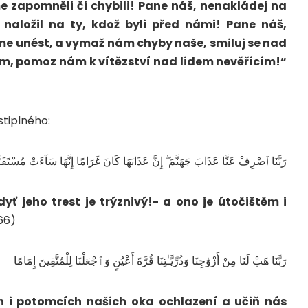
me zapomněli či chybili! Pane náš, nenakládej na
 naložil na ty, kdož byli před námi! Pane náš,
 unést, a vymaž nám chyby naše, smiluj se nad
, pomoz nám k vítězství nad lidem nevěřícím!“
stiplného:
رَبَّنَا ٱصْرِفْ عَنَّا عَذَابَ جَهَنَّمَ ۖ إِنَّ عَذَابَهَا كَانَ غَرَامًا إِنَّهَا سَآءَتْ مُسْتَقَر
yť jeho trest je trýznivý!- a ono je útočištěm i
66)
رَبَّنَا هَبْ لَنَا مِنْ أَزْوَٰجِنَا وَذُرِّيَّـٰتِنَا قُرَّةَ أَعْيُنٍ وَٱجْعَلْنَا لِلْمُتَّقِينَ إِمَامًا
 i potomcích našich oka ochlazení a učiň nás