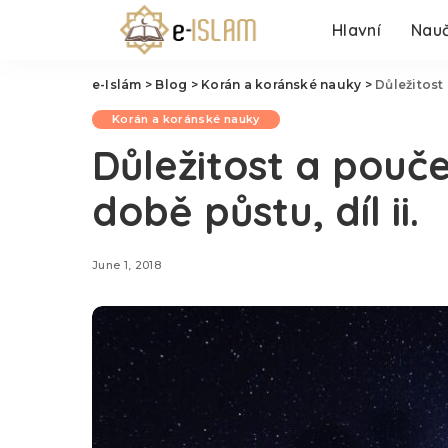
Hlavní
Nauč
e-Islám
>
Blog
>
Korán a koránské nauky
>
Důležitost 
Korán a koránské nauky
Důležitost a pouče
době půstu, díl ii.
June 1, 2018