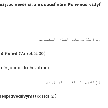
ož jsou nevěřící, ale odpusť nám, Pane náš, vždyť
رَبِّ ٱنصُرْنِى عَلَى ٱلْقَوْمِ ٱلْمُفْسِدِينَ
 šířícím!
(‘Ankebút: 30)
 ním, Korán dochoval tuto:
رَبِّ نَجِّنِى مِنَ ٱلْقَوْمِ ٱلظَّـٰلِمِينَ
 nespravedlivým!
(Kassas: 21)