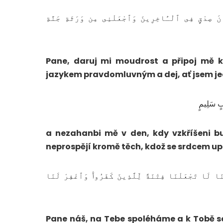
نَ صِدْقٍ فِى ٱلْـَٔاخِرِينَ وَٱجْعَلْنِى مِن وَرَثَةِ جَنَّةِ
Pane, daruj mi moudrost a připoj mě 
jazykem pravdomluvným a dej, ať jsem je
لْبٍ سَلِيمٍ
a nezahanbi mě v den, kdy vzkříšeni b
neprospějí kromě těch, kdož se srdcem u
َنَا لَا تَجْعَلْنَا فِتْنَةً لِّلَّذِينَ كَفَرُوا۟ وَٱغْفِرْ لَنَا
Pane náš, na Tebe spoléháme a k Tobě se