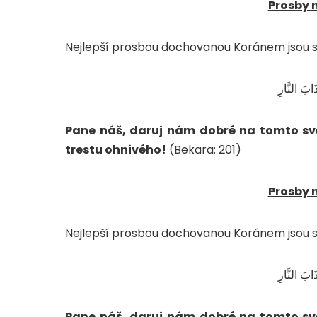
Prosby 
Nejlepší prosbou dochovanou Koránem jsou s
َابَ النَّارِ
Pane náš, daruj nám dobré na tomto svě
trestu ohnivého!
(Bekara: 201)
Prosby 
Nejlepší prosbou dochovanou Koránem jsou s
َابَ النَّارِ
Pane náš, daruj nám dobré na tomto svě