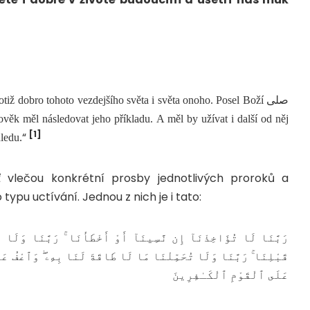
tiž dobro tohoto vezdejšího světa i světa onoho. Posel Boží صلى
[1]
“
ledu.
vlečou konkrétní prosby jednotlivých proroků a
 typu uctívání. Jednou z nich je i tato:
رَبَّنَا لَا تُؤَاخِذْنَآ إِن نَّسِينَآ أَوْ أَخْطَأْنَا ۚ رَبَّنَا وَلَا ت
قَبْلِنَا ۚ رَبَّنَا وَلَا تُحَمِّلْنَا مَا لَا طَاقَةَ لَنَا بِهِۦ ۖ وَٱعْفُ ع
عَلَى ٱلْقَوْمِ ٱلْكَـٰفِرِينَ