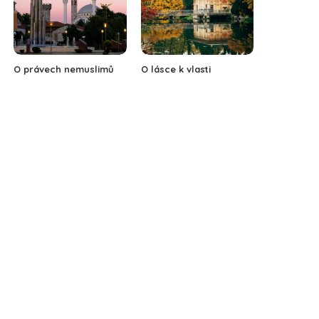
O právech nemuslimů
O lásce k vlasti