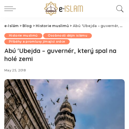
e-Islám
>
Blog
>
Historie muslimů
>
Abú 'Ubejda – guvernér, který spal na holé zemi
Historie muslimů
Osobnosti dějin islámu
Příběhy a promluvy jímající srdce
Abú 'Ubejda – guvernér, který spal na
holé zemi
May 25, 2018