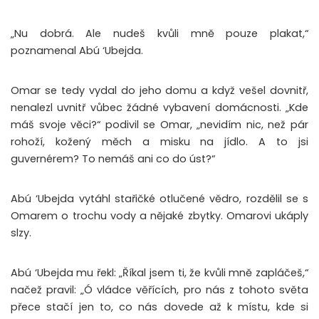
„Nu dobrá. Ale nudeš kvůli mně pouze plakat,“
poznamenal Abú ‘Ubejda.
Omar se tedy vydal do jeho domu a když vešel dovnitř,
nenalezl uvnitř vůbec žádné vybavení domácnosti. „Kde
máš svoje věci?“ podivil se Omar, „nevidím nic, než pár
rohoží, kožený měch a misku na jídlo. A to jsi
guvernérem? To nemáš ani co do úst?“
Abú ‘Ubejda vytáhl stařičké otlučené vědro, rozdělil se s
Omarem o trochu vody a nějaké zbytky. Omarovi ukáply
slzy.
Abú ‘Ubejda mu řekl: „Říkal jsem ti, že kvůli mně zapláčeš,“
načež pravil: „Ó vládce věřících, pro nás z tohoto světa
přece stačí jen to, co nás dovede až k místu, kde si