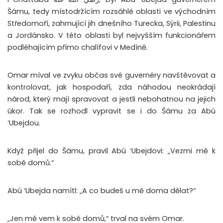
Šámu, tedy místodržícím rozsáhlé oblasti ve východním
Středomoří, zahrnující jih dnešního Turecka, Sýrii, Palestinu
a Jordánsko. V této oblasti byl nejvyšším funkcionářem
podléhajícím přímo chalífovi v Medíně.
Omar míval ve zvyku občas své guvernéry navštěvovat a
kontrolovat, jak hospodaří, zda náhodou neokrádají
národ, který mají spravovat a jestli nebohatnou na jejich
úkor. Tak se rozhodl vypravit se i do Šámu za Abú
‘Ubejdou.
Když přijel do Šámu, pravil Abú ‘Ubejdovi: „Vezmi mě k
sobě domů.“
Abú ‘Ubejda namítl: „A co budeš u mě doma dělat?“
„Jen mě vem k sobě domů,“ trval na svém Omar.