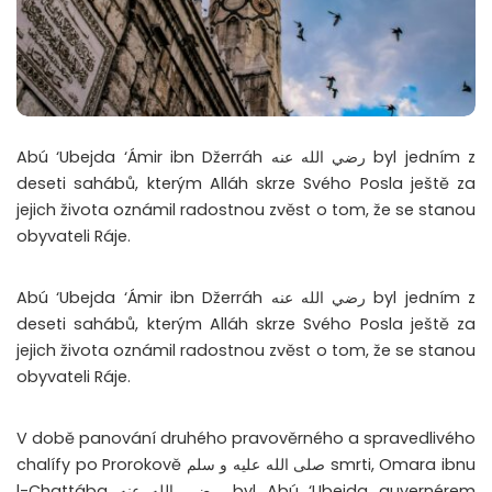
Abú ‘Ubejda ‘Ámir ibn Džerráh رضي الله عنه byl jedním z
deseti sahábů, kterým Alláh skrze Svého Posla ještě za
jejich života oznámil radostnou zvěst o tom, že se stanou
obyvateli Ráje.
Abú ‘Ubejda ‘Ámir ibn Džerráh رضي الله عنه byl jedním z
deseti sahábů, kterým Alláh skrze Svého Posla ještě za
jejich života oznámil radostnou zvěst o tom, že se stanou
obyvateli Ráje.
V době panování druhého pravověrného a spravedlivého
chalífy po Prorokově صلى الله عليه و سلم smrti, Omara ibnu
l-Chattába رضي الله عنه, byl Abú ‘Ubejda guvernérem