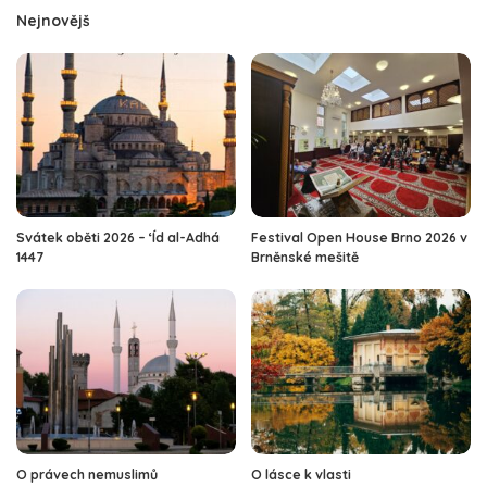
Nejnovějš
Svátek oběti 2026 – ‘Íd al-Adhá
Festival Open House Brno 2026 v
1447
Brněnské mešitě
O právech nemuslimů
O lásce k vlasti