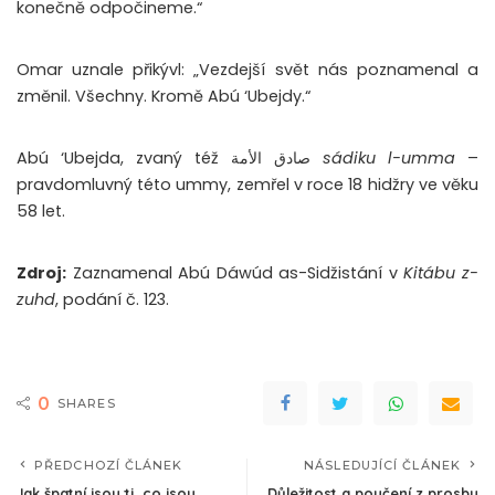
konečně odpočineme.“
Omar uznale přikývl: „Vezdejší svět nás poznamenal a
změnil. Všechny. Kromě Abú ‘Ubejdy.“
Abú ‘Ubejda, zvaný též صادق الأمة
sádiku l-umma
–
pravdomluvný této ummy, zemřel v roce 18 hidžry ve věku
58 let.
Zdroj:
Zaznamenal Abú Dáwúd as-Sidžistání v
Kitábu z-
zuhd
, podání č. 123.
0
SHARES
PŘEDCHOZÍ ČLÁNEK
NÁSLEDUJÍCÍ ČLÁNEK
Jak špatní jsou ti, co jsou
Důležitost a poučení z prosby