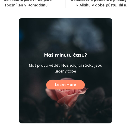
zbožní jen v Ramadánu
k Alláhu v době půstu, díl ii.
Máš minutu času?
Máš právo vědět. Následující řádky jsou
určeny tobě
Learn More