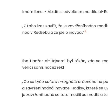
Imám Ibnu l-‘Ábidín s odvoláním na dílo al-Ba
„Z toho lze uzavřít, že je zavrženíhodno modl
2
noc v Redžebu a že jde o inovaci.“
Ibn Hadžer al-Hajsemí byl tázán, zda se ma
věřící sami, načež řekl:
„Co se týče
salátu r-regháib
určeného na polo
a zavrženíhodná inovace. Hadísy, ktreré se u
je zavrženíhodné se tuto modlitbu modlit a tuto