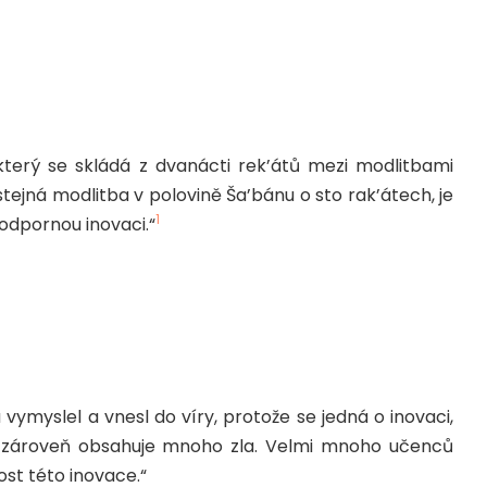
 který se skládá z dvanácti rek’átů mezi modlitbami
tejná modlitba v polovině Ša’bánu o sto rak’átech, je
1
odpornou inovaci.“
 vymyslel a vnesl do víry, protože se jedná o inovaci,
 a zároveň obsahuje mnoho zla. Velmi mnoho učenců
st této inovace.“