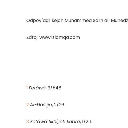
Odpovídal: šejch Muhammed Sálih al-Munedž
Zdroj: www.islamqa.com
1
Fetáwá
, 3/548
2
Al-Hášíjja
, 2/26.
3
Fetáwá fikhíjjeti kubrá
, 1/216.