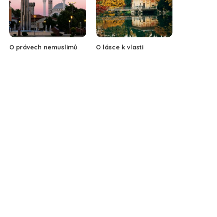
O právech nemuslimů
O lásce k vlasti