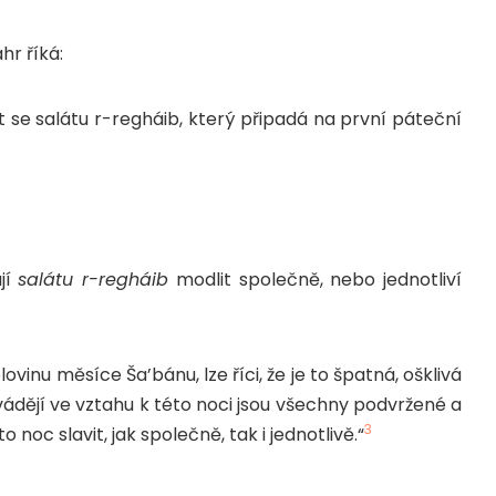
hr říká:
it se salátu r-regháib, který připadá na první páteční
jí
salátu r-regháib
modlit společně, nebo jednotliví
vinu měsíce Ša’bánu, lze říci, že je to špatná, ošklivá
vádějí ve vztahu k této noci jsou všechny podvržené a
3
 noc slavit, jak společně, tak i jednotlivě.“