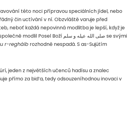
avování této noci přípravou speciálních jídel, nebo
dný čin uctívání v ní. Obzvláště varuje před
, neboť každá nepovinná modlitba je lepší, když je
vykonána samostatně, kromě těch, které se společně modlil Posel Boží صلى الله عيله و سلم
se svými
tu r-regháib
rozhodně nespadá. S as-Sujútím
rí, jeden z největších učenců hadísu a znalec
uje přímo za bid’a, tedy odsouzeníhodnou inovaci v