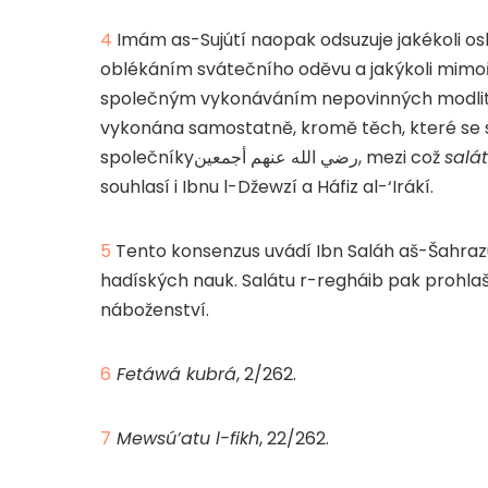
4
Imám as-Sujútí naopak odsuzuje jakékoli osl
oblékáním svátečního oděvu a jakýkoli mimořá
společným vykonáváním nepovinných modliteb
společníky
رضي الله عنهم أجمعين
, mezi což
salá
souhlasí i Ibnu l-Džewzí a Háfiz al-‘Irákí.
5
Tento konsenzus uvádí Ibn Saláh aš-Šahrazú
hadíských nauk. Salátu r-regháib pak prohlaš
náboženství.
6
Fetáwá kubrá
, 2/262.
7
Mewsú’atu l-fikh
, 22/262.