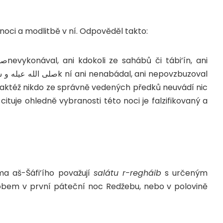
 noci a modlitbě v ní. Odpověděl takto:
 taktéž nikdo ze správně vedených předků neuvádí nic
cituje ohledně vybranosti této noci je falzifikovaný a
 aš-Šáfi’ího považují
salátu r-regháib
s určeným
bem v první páteční noc Redžebu, nebo v polovině