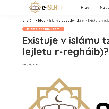
Hlavní
Nauč
e-Islám
>
Blog
>
Islám a pseudo-islám
>
Existuje v is
Islám a pseudo-islám
Existuje v islámu t
lejletu r-regháib)?
May 9, 2014