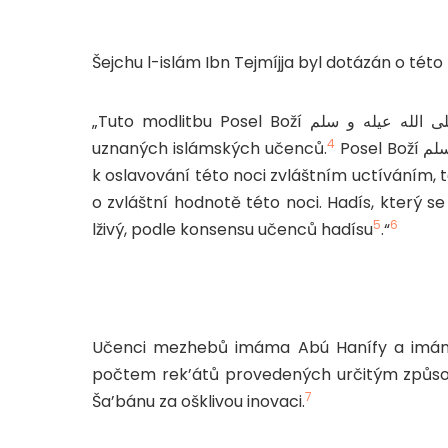
Šejchu l-islám Ibn Tejmíjja byl dotázán o této
„Tuto modlitbu Posel Boží صلى الله عيله و سلمnevykonával, ani kdokoli ze sahábů či tábi’ín, ani
4
uznaných islámských učenců.
Posel Boží صلى الله عيله و سلمk ní ani nenabádal, ani nepovzbuzoval
k oslavování této noci zvláštním uctíváním,
o zvláštní hodnotě této noci. Hadís, který se 
5
6
lživý, podle konsensu učenců hadísu
.“
Učenci mezhebů imáma Abú Hanífy a imáma
počtem rek’átů provedených určitým způso
7
Ša’bánu za ošklivou inovaci.