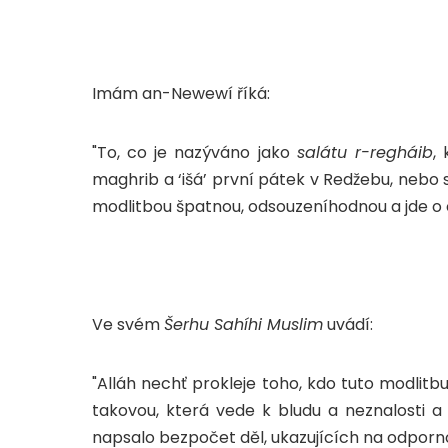
Imám an-Newewí říká:
"To, co je nazýváno jako
salátu r-regháib
,
maghrib a ‘išá’ první pátek v Redžebu, nebo s
modlitbou špatnou, odsouzeníhodnou a jde o 
Ve svém
Šerhu Sahíhi Muslim
uvádí:
"Alláh nechť prokleje toho, kdo tuto modlitbu
takovou, která vede k bludu a neznalosti
napsalo bezpočet děl, ukazujících na odporno