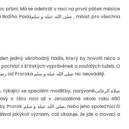
noc přání. Má se odehrát v noci na první pátek měsíce
a Božího Posla
صلى الله عيله و سلم
, milost pro všechna
eden jediný věrohodný hadís, který by hovořil něco o
í, pochází z ší’itských vyprávěnek a zoufalých tužeb. O
hodnotě této noci sahábové رضي الله عنهم أجمعين od Proroka صلى الله عيله و سلم nic neuvádějí.
e, týkající se speciální modlitby, nazývané
صلاة الرغائب
právy o této noci až v Jeruzalémě okolo roku 480
e by Prorok
صلى الله عيله و سلم
, nebo jeho společníci či
dával jakýkoli význam, což ukazuje, že jde o inovaci a