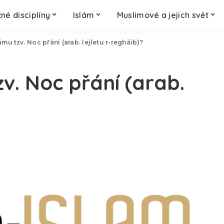
né disciplíny
Islám
Muslimové a jejich svět
lámu tzv. Noc přání (arab. lejletu r-regháib)?
zv. Noc přání (arab.