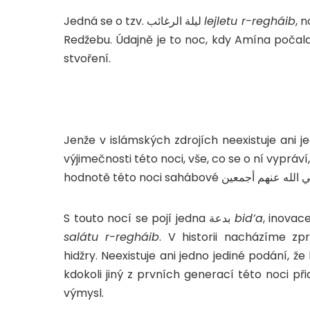
Jedná se o tzv.
ليلة الرغائب
lejletu r-regháib
, 
Redžebu. Údajně je to noc, kdy Amína počal
stvoření.
Jenže v islámských zdrojích neexistuje ani j
výjimečnosti této noci, vše, co se o ní vypráv
S touto nocí se pojí jedna
بدعة
bid’a
, inovac
salátu r-regháib
. V historii nacházíme z
hidžry. Neexistuje ani jedno jediné podání, ž
kdokoli jiný z prvních generací této noci při
výmysl.