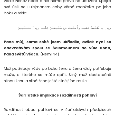
vedle Něhož nikdo a nic nemá právo na uctívání. Spojila
své úsilí se Sulejmánem coby věrná manželka po jeho
boku a řekla:
رَبِّ إِنِّى ظَلَمْتُ نَفْسِى وَأَسْلَمْتُ مَعَ سُلَيْمَـٰنَ لِلَّـهِ رَبِّ ٱلْعَـٰلَمِينَ
Pane můj, sama sobě jsem ukřivdila, avšak nyní se
odevzdávám spolu se Šalomounem do vůle Boha,
Pána světů všech.
(Neml:44)
Muž potřebuje vždy po boku ženu a žena vždy potřebuje
muže, o kterého se může opřít. Silný muž dostatečně
silnou ženu a silná žena ještě silnějšího muže.
Šarí’atské implikace rozdílnosti pohlaví
Rozdílnost obou pohlaví se v šarí’atských předpisech