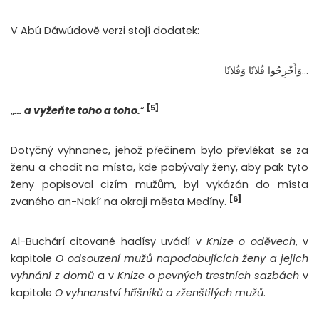
V Abú Dáwúdově verzi stojí dodatek:
…وَأَخْرِجُوا فُلاَنًا وَفُلاَنًا ‏
[5]
„
… a vyžeňte toho a toho.
“
Dotyčný vyhnanec, jehož přečinem bylo převlékat se za
ženu a chodit na místa, kde pobývaly ženy, aby pak tyto
ženy popisoval cizím mužům, byl vykázán do místa
[6]
zvaného an-Nakí’ na okraji města Medíny.
Al-Buchárí citované hadísy uvádí v
Knize o oděvech
, v
kapitole
O odsouzení mužů napodobujících ženy a jejich
vyhnání z domů
a v
Knize o pevných trestních sazbách
v
kapitole
O vyhnanství hříšníků a zženštilých mužů
.