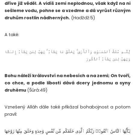
dříve již věděl. A vidíš zemi neplodnou, však když na ni
sešleme vodu, pohne se a vzedme a dá vyrůst různým
druhům rostlin nádherných.
(Hadždž:5)
A také:
لِّلَّـهِ مُلْكُ ٱلسَّمَـٰوَٰتِ وَٱلْأَرْضِ ۚ يَخْلُقُ مَا يَشَآءُ ۚ يَهَبُ لِمَن يَشَآءُ إِنَـٰثًا
وَيَهَبُ لِمَن يَشَآءُ ٱلذُّكُورَ
Bohu náleží království na nebesích a na zemi; On tvoří,
co chce, a podle libosti dává dcery jednomu a syny
druhému
(Šúrá:49)
Vznešený Alláh dále také přikázal bohabojnost a potom
pravil:
يَـٰٓأَيُّهَا ٱلنَّاسُ ٱتَّقُوا۟ رَبَّكُمُ ٱلَّذِى خَلَقَكُم مِّن نَّفْسٍ وَٰحِدَةٍ وَخَلَقَ مِنْهَا زَوْجَهَا