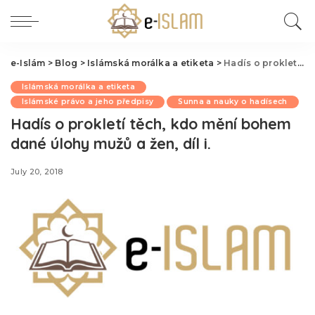
e-Islám
>
Blog
>
Islámská morálka a etiketa
>
Hadís o prokletí těch, kdo mění bohem dané úlohy mužů a žen, díl i.
Islámská morálka a etiketa
Islámské právo a jeho předpisy
Sunna a nauky o hadísech
Hadís o prokletí těch, kdo mění bohem
dané úlohy mužů a žen, díl i.
July 20, 2018