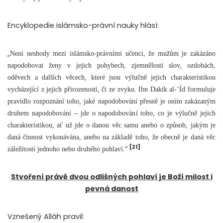
Encyklopedie islámsko-právní nauky hlásí:
„
Není neshody mezi islámsko-právními učenci, že mužům je zakázáno
napodobovat ženy v jejich pohybech, zjemnělosti slov, ozdobách,
oděvech a dalších věcech, které jsou výlučně jejich charakteristikou
vycházející z jejich přirozenosti, či ze zvyku. Ibn Dakík al-‘Íd formuluje
pravidlo rozpoznání toho, jaké napodobování přesně je oním zakázaným
druhem napodobování – jde o napodobování toho, co je výlučně jejich
charakteristikou, ať už jde o danou věc samu anebo o způsob, jakým je
daná činnost vykonávána, anebo na základě toho, že obecně je daná věc
[21]
“
záležitostí jednoho nebo druhého pohlaví.
Stvoření právě dvou odlišných pohlaví je Boží milost i
pevná danost
Vznešený Alláh pravil: