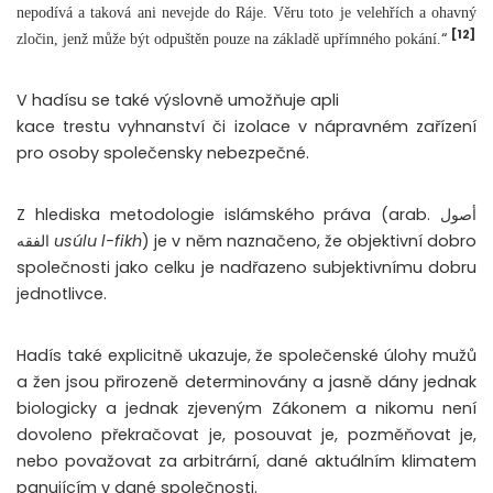
nepodívá a taková ani nevejde do Ráje. Věru toto je velehřích a ohavný
[12]
“
zločin, jenž může být odpuštěn pouze na základě upřímného pokání.
V hadísu se také výslovně umožňuje apli
kace trestu vyhnanství či izolace v nápravném zařízení
pro osoby společensky nebezpečné.
Z hlediska metodologie islámského práva (arab. أصول
الفقه
usúlu l-fikh
) je v něm naznačeno, že objektivní dobro
společnosti jako celku je nadřazeno subjektivnímu dobru
jednotlivce.
Hadís také explicitně ukazuje, že společenské úlohy mužů
a žen jsou přirozeně determinovány a jasně dány jednak
biologicky a jednak zjeveným Zákonem a nikomu není
dovoleno překračovat je, posouvat je, pozměňovat je,
nebo považovat za arbitrární, dané aktuálním klimatem
panujícím v dané společnosti.