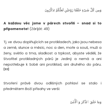
وَمِن كُلِّ شَىْءٍ خَلَقْنَا زَوْجَيْنِ لَعَلَّكُمْ تَذَكَّرُونَ
A každou věc jsme v párech stvořili – snad si to
připomenete!
(Záríját: 49)
Tj. ve dvou doplňujících se protikladech, jako jsou nebesa
a země, slunce a měsíc, noc a den, moře a souš, muži a
ženy, světlo a tma, sladkost a trpkost, abyste věděli, že
Stvořitel protikladných párů je Jediný a nemá a ani
nepotřebuje k Sobě ani protiklad, ani druhého do páru.
[22]
Stvoření právě dvou odlišných pohlaví se stalo i
předmětem Boží přísahy ve verši:
وَمَا خَلَقَ ٱلذَّكَرَ وَٱلْأُنثَىٰٓ