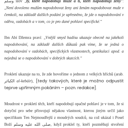
وسلم slov „
ty, které napodobují muže a ti, kteří napodobují ženy
“:
„
Není dovoleno mužům napodobovat ženy ani ženám napodobovat muže v
čemkoli, na základě dalších podání je upřesněno, že jde o napodobování v
oděvu, ozdobách a v tom, co je pro dané pohlaví specifické.
“
Ibn Abí Džemra praví: „
Vnější smysl hadísu ukazuje obecně na jakékoli
napodobování, na základě dalších důkazů pak víme, že se jedná o
napodobování v ozdobách, specifických vlastnostech, gestikulaci apod. a
nejedná se o napodobování v dobrých skutcích.
“
Prokletí ukazuje na to, že zde hovoříme o jednom z velkých hříchů (arab.
[tedy takových, které je možno odpustit
الكبائر
al-kebáir
),
teprve upřímným pokáním – pozn. redakce]
.
Moudrost v prokletí těch, kteří napodobují opačné pohlaví je v tom, že si
dotyční pro sebe přisvojují nějakou vlastnost, kterou jiným určil jako
specifikum Ten Nejmoudřejší z moudrých soudců, na což ukázal i Posel
Boží صلى الله عليه وسلم, když proklel ty, kteří pozměňují stvoření