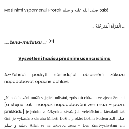
Mezi nimi vzpomenul Prorok صلى الله عليه و سلم také:
… الْمَرْأَةُ الْمُتَرَجِّلَةُ …
[11]
„
… ženu-mužatku …
“
Vysvětlení hadísu předními učenci islámu
Az-Zehebí poskytl následující objasnění zákazu
napodobovat opačné pohlaví:
„
Napodobování mužů v jejich odívání, způsobů chůze a ve zjevu ženami
[a stejně tak i naopak napodobování žen muži – pozn.
překladu]
je jedním z těžkých a závažných velehříchů a kterákoli tak
činí, je vykázán z okruhu Milosti Boží a proklet Božím Poslem صلى الله
عليه و سلم. Alláh se na takovou ženu v Den Zmrtvýchvstání ani