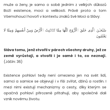
muže a ženy, je samo o sobě jedním z velkých důkazů
Boží existence, moci a velikosti. Právě proto o tom
Všemohoucí hovoří v kontextu znaků Své Moci a Slávy:
سُبْحَـٰنَ ٱلَّذِى خَلَقَ ٱلْأَزْوَٰجَ كُلَّهَا مِمَّا تُنۢبِتُ ٱلْأَرْضُ وَمِنْ أَنفُسِهِمْ وَمِمَّا لَا
يَعْلَمُونَ
Sláva tomu, jenž stvořil v párech všechny druhy, jež ze
země vyrůstají, a stvořil i je samé i to, co neznají.
(JáSín: 36)
Existence pohlaví tedy není omezena jen na svět lidí,
samci a samice se objevují i v říši zvířat, džinů a rostlin. I
mezi nimi existují mechanizmy a cesty, díky kterým se
opačná pohlaví přirozeně přitahují, aby společně dali
vznik novému životu.