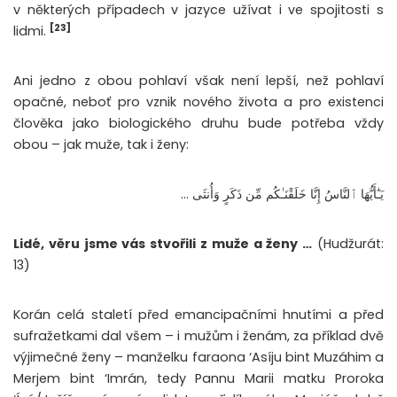
v některých případech v jazyce užívat i ve spojitosti s
[23]
lidmi.
Ani jedno z obou pohlaví však není lepší, než pohlaví
opačné, neboť pro vznik nového života a pro existenci
člověka jako biologického druhu bude potřeba vždy
obou – jak muže, tak i ženy:
يَـٰٓأَيُّهَا ٱلنَّاسُ إِنَّا خَلَقْنَـٰكُم مِّن ذَكَرٍ وَأُنثَى …
Lidé, věru jsme vás stvořili z muže a ženy …
(Hudžurát:
13)
Korán celá staletí před emancipačními hnutími a před
sufražetkami dal všem – i mužům i ženám, za příklad dvě
výjimečné ženy – manželku faraona ‘Asíju bint Muzáhim a
Merjem bint ‘Imrán, tedy Pannu Marii matku Proroka