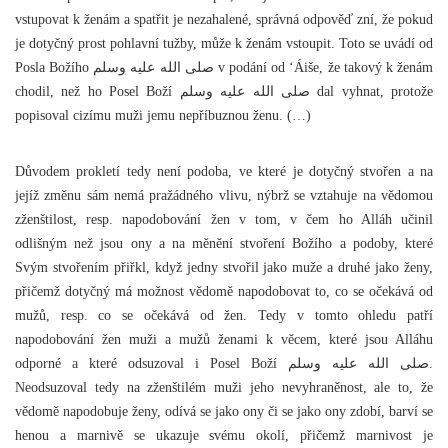
vstupovat k ženám a spatřit je nezahalené, správná odpověď zní, že pokud
je dotyčný prost pohlavní tužby, může k ženám vstoupit. Toto se uvádí od
Posla Božího صلى الله عليه وسلم v podání od ‘Áiše, že takový k ženám
chodil, než ho Posel Boží صلى الله عليه وسلم dal vyhnat, protože
popisoval cizímu muži jemu nepříbuznou ženu. (…)
Důvodem prokletí tedy není podoba, ve které je dotyčný stvořen a na
jejíž změnu sám nemá pražádného vlivu, nýbrž se vztahuje na vědomou
zženštilost, resp. napodobování žen v tom, v čem ho Alláh učinil
odlišným než jsou ony a na měnění stvoření Božího a podoby, které
Svým stvořením přiřkl, když jedny stvořil jako muže a druhé jako ženy,
přičemž dotyčný má možnost vědomě napodobovat to, co se očekává od
mužů, resp. co se očekává od žen. Tedy v tomto ohledu patří
napodobování žen muži a mužů ženami k věcem, které jsou Alláhu
odporné a které odsuzoval i Posel Boží صلى الله عليه وسلم.
Neodsuzoval tedy na zženštilém muži jeho nevyhraněnost, ale to, že
vědomě napodobuje ženy, odívá se jako ony či se jako ony zdobí, barví se
henou a marnivě se ukazuje svému okolí, přičemž marnivost je