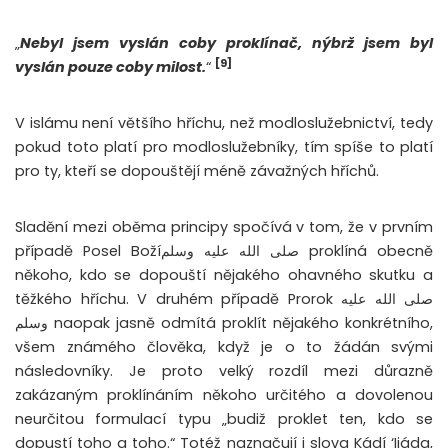
„
Nebyl jsem vyslán coby proklínač, nýbrž jsem byl
[9]
vyslán pouze coby milost.
“
V islámu není většího hříchu, než modloslužebnictví, tedy
pokud toto platí pro modloslužebníky, tím spíše to platí
pro ty, kteří se dopouštějí méně závažných hříchů.
Sladění mezi oběma principy spočívá v tom, že v prvním
případě Posel Božíصلى الله عليه وسلم proklíná obecně
někoho, kdo se dopouští nějakého ohavného skutku a
těžkého hříchu. V druhém případě Prorok صلى الله عليه
وسلم naopak jasně odmítá proklít nějakého konkrétního,
všem známého člověka, když je o to žádán svými
následovníky. Je proto velký rozdíl mezi důrazně
zakázaným proklínáním někoho určitého a dovolenou
neurčitou formulací typu „budiž proklet ten, kdo se
dopustí toho a toho.“ Totéž naznačují i slova Kádí ‘Ijáda,