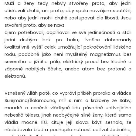
Muži a ženy tedy nebyly stvořeny proto, aby jedni
utiskovali druhé, ani proto, aby spolu navzájem soutěžili,
nebo aby jedni mohli druhé zastupovat dle libosti. Jsou
stvořeni proto, aby se navz
ájem potřebovali, doplňovali ve své jedinečnosti a stáli
jedni druhým bok po boku, tvoříce dohromady
kvalitativně vyšší celek umožňující pokračování lidského
rodu, podobně jako není myslitelný magnetizmus bez
severního a jižního pólu, elektrický proud bez kladně a
záporně nabitých částic, anebo atom bez protonů a
elektronů.
Vznešený Alláh poté, co vypráví příběh proroka a vládce
Sulejmána/Šalamouna, mír s ním a královny ze Sáby,
moudré a ceněné vládkyně lidu původně uctívajícího
nebeská tělesa, jinak neobyčejně silné ženy, která sama
vládla mocné říši, cituje její slova, když seznala, že
následovala blud a pochopila nutnost uctívat Jediného,