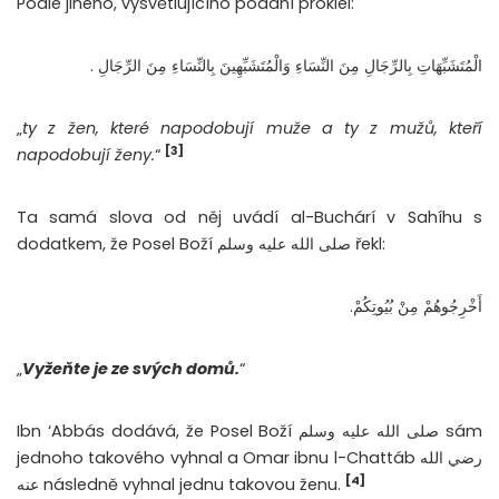
Podle jiného, vysvětlujícího podání proklel:
الْمُتَشَبِّهَاتِ بِالرِّجَالِ مِنَ النِّسَاءِ وَالْمُتَشَبِّهِينَ بِالنِّسَاءِ مِنَ الرِّجَالِ ‏.‏
„
ty z žen, které napodobují muže a ty z mužů, kteří
[3]
napodobují ženy.
“
Ta samá slova od něj uvádí al-Buchárí v Sahíhu s
dodatkem, že Posel Boží صلى الله عليه وسلم řekl:
أَخْرِجُوهُمْ مِنْ بُيُوتِكُمْ.
„
Vyžeňte je ze svých domů.
“
Ibn ‘Abbás dodává, že Posel Boží صلى الله عليه وسلم sám
jednoho takového vyhnal a Omar ibnu l-Chattáb رضي الله
[4]
عنه následně vyhnal jednu takovou ženu.