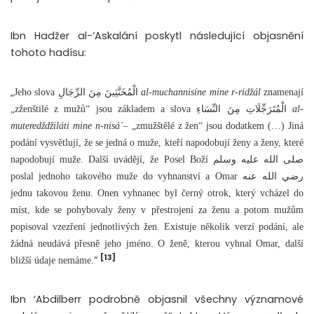
Ibn Hadžer al-‘Askalání poskytl následující objasnění
tohoto hadísu:
„
Jeho slova الْمُخَنَّثِينَ مِنَ الرِّجَالِ
al-muchannisíne mine r-ridžál
znamenají
„zženštilé z mužů“ jsou základem a slova الْمُتَرَجِّلَاتِ مِنَ النِّسَاءِ
al-
muteredždžiláti mine n-nisá´
– „zmužštělé z žen“ jsou dodatkem (…) Jiná
podání vysvětlují, že se jedná o muže, kteří napodobují ženy a ženy, které
napodobují muže. Další uvádějí, že Posel Boží صلى الله عليه وسلم
poslal jednoho takového muže do vyhnanství a Omar رضي الله عنه
jednu takovou ženu. Onen vyhnanec byl černý otrok, který vcházel do
míst, kde se pohybovaly ženy v přestrojení za ženu a potom mužům
popisoval vzezření jednotlivých žen. Existuje několik verzí podání, ale
žádná neudává přesně jeho jméno. O ženě, kterou vyhnal Omar, další
[13]
“
bližší údaje nemáme.
Ibn ‘Abdilberr podrobně objasnil všechny významové