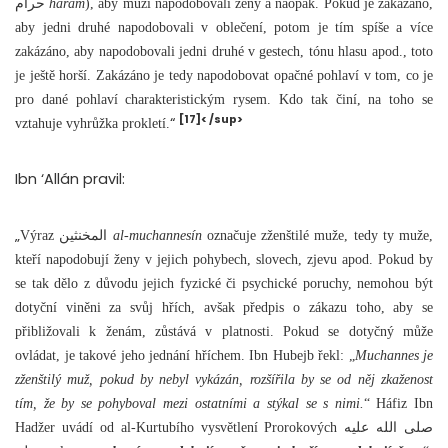
حرام
harám
), aby muži napodobovali ženy a naopak. Pokud je zakázáno,
aby jedni druhé napodobovali v oblečení, potom je tím spíše a více
zakázáno, aby napodobovali jedni druhé v gestech, tónu hlasu apod., toto
je ještě horší. Zakázáno je tedy napodobovat opačné pohlaví v tom, co je
pro dané pohlaví charakteristickým rysem. Kdo tak činí, na toho se
[17]< /sup>
“
vztahuje vyhrůžka prokletí.
Ibn ‘Allán pravil:
„
Výraz المخنثين
al-muchannesín
označuje zženštilé muže, tedy ty muže,
kteří napodobují ženy v jejich pohybech, slovech, zjevu apod. Pokud by
se tak dělo z důvodu jejich fyzické či psychické poruchy, nemohou být
dotyční viněni za svůj hřích, avšak předpis o zákazu toho, aby se
přibližovali k ženám, zůstává v platnosti. Pokud se dotyčný může
ovládat, je takové jeho jednání hříchem. Ibn Hubejb řekl: „
Muchannes je
zženštilý muž, pokud by nebyl vykázán, rozšířila by se od něj zkaženost
tím, že by se pohyboval mezi ostatními a stýkal se s nimi.
“ Háfiz Ibn
Hadžer uvádí od al-Kurtubího vysvětlení Prorokových صلى الله عليه