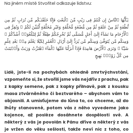
Na jiném místě Stvořitel odkazuje lidstvu:
يَـٰٓأَيُّهَا ٱلنَّاسُ إِن كُنتُمْ فِى رَيْبٍ مِّنَ ٱلْبَعْثِ فَإِنَّا خَلَقْنَـٰكُم مِّن تُرَابٍ ثُمَّ مِن
نُّطْفَةٍ ثُمَّ مِنْ عَلَقَةٍ ثُمَّ مِن مُّضْغَةٍ مُّخَلَّقَةٍ وَغَيْرِ مُخَلَّقَةٍ لِّنُبَيِّنَ لَكُمْ ۚ وَنُقِرُّ فِى
ٱلْأَرْحَامِ مَا نَشَآءُ إِلَىٰٓ أَجَلٍ مُّسَمًّى ثُمَّ نُخْرِجُكُمْ طِفْلًا ثُمَّ لِتَبْلُغُوٓا۟ أَشُدَّكُمْ ۖ
وَمِنكُم مَّن يُتَوَفَّىٰ وَمِنكُم مَّن يُرَدُّ إِلَىٰٓ أَرْذَلِ ٱلْعُمُرِ لِكَيْلَا يَعْلَمَ مِنۢ بَعْدِ عِلْمٍ
شَيْـًٔا ۚ وَتَرَى ٱلْأَرْضَ هَامِدَةً فَإِذَآ أَنزَلْنَا عَلَيْهَا ٱلْمَآءَ ٱهْتَزَّتْ وَرَبَتْ وَأَنۢبَتَتْ
مِن كُلِّ زَوْجٍۭ بَهِيجٍ
Lidé, jste-li na pochybách ohledně zmrtvýchvstání,
vzpomeňte si, že stvořili jsme vás nejdřív z prachu, pak
z kapky semene, pak z kapky přilnavé, pak z kousku
masa ztvárněného či beztvarého – abychom vám to
objasnili. A umisťujeme do lůna to, co chceme, až do
lhůty stanovené, potom vás z něho vyvedeme jako
kojence, až posléze dosáhnete dospělosti své. A
některý z vás je povolán k Pánu dříve a některý z vás
je vržen do věku sešlosti, takže neví nic z toho, co