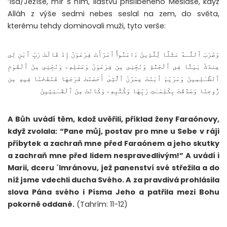
‘Ísá/Ježíše, mír s ním, lidstvu přislíbeného Mesiáše, když
Alláh z výše sedmi nebes seslal na zem, do světa,
kterému tehdy dominovali muži, tyto verše:
وَضَرَبَ ٱللَّـهُ مَثَلًا لِّلَّذِينَ ءَامَنُوا۟ ٱمْرَأَتَ فِرْعَوْنَ إِذْ قَالَتْ رَبِّ ٱبْنِ لِى
عِندَكَ بَيْتًا فِى ٱلْجَنَّةِ وَنَجِّنِى مِن فِرْعَوْنَ وَعَمَلِهِۦ وَنَجِّنِى مِنَ ٱلْقَوْمِ
ٱلظَّـٰلِمِينَ وَمَرْيَمَ ٱبْنَتَ عِمْرَٰنَ ٱلَّتِىٓ أَحْصَنَتْ فَرْجَهَا فَنَفَخْنَا فِيهِ مِن
رُّوحِنَا وَصَدَّقَتْ بِكَلِمَـٰتِ رَبِّهَا وَكُتُبِهِۦ وَكَانَتْ مِنَ ٱلْقَـٰنِتِينَ
A Bůh uvádí těm, kdož uvěřili, příklad ženy Faraónovy,
když zvolala: “Pane můj, postav pro mne u Sebe v ráji
příbytek a zachraň mne před Faraónem a jeho skutky
a zachraň mne před lidem nespravedlivým!” A uvádí i
Marii, dceru ´Imránovu, jež panenství své střežila a do
níž jsme vdechli ducha Svého. A za pravdivá prohlásila
slova Pána svého i Písma Jeho a patřila mezi Bohu
pokorně oddané.
(Tahrím: 11-12)