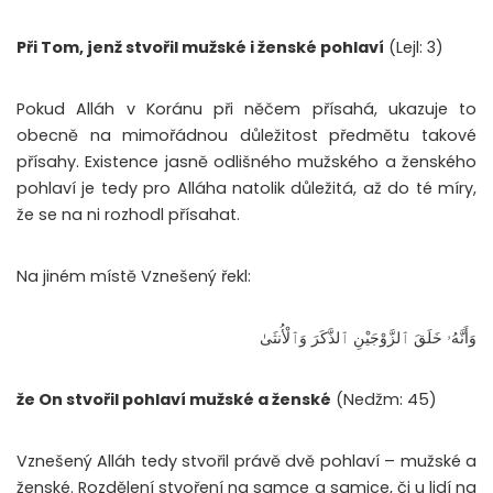
Při Tom, jenž stvořil mužské i ženské pohlaví
(Lejl: 3)
Pokud Alláh v Koránu při něčem přísahá, ukazuje to
obecně na mimořádnou důležitost předmětu takové
přísahy. Existence jasně odlišného mužského a ženského
pohlaví je tedy pro Alláha natolik důležitá, až do té míry,
že se na ni rozhodl přísahat.
Na jiném místě Vznešený řekl:
وَأَنَّهُۥ خَلَقَ ٱلزَّوْجَيْنِ ٱلذَّكَرَ وَٱلْأُنثَىٰ
že On stvořil pohlaví mužské a ženské
(Nedžm: 45)
Vznešený Alláh tedy stvořil právě dvě pohlaví – mužské a
ženské. Rozdělení stvoření na samce a samice, či u lidí na