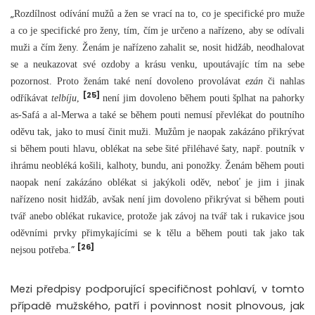
„
Rozdílnost odívání mužů a žen se vrací na to, co je specifické pro muže
a co je specifické pro ženy, tím, čím je určeno a nařízeno, aby se odívali
muži a čím ženy. Ženám je nařízeno zahalit se, nosit hidžáb, neodhalovat
se a neukazovat své ozdoby a krásu venku, upoutávajíc tím na sebe
pozornost. Proto ženám také není dovoleno provolávat
ezán
či nahlas
[25]
odříkávat
telbíju
,
není jim dovoleno během pouti šplhat na pahorky
as-Safá a al-Merwa a také se během pouti nemusí převlékat do poutního
oděvu tak, jako to musí činit muži. Mužům je naopak zakázáno přikrývat
si během pouti hlavu, oblékat na sebe šité přiléhavé šaty, např. poutník v
ihrámu neobléká košili, kalhoty, bundu, ani ponožky. Ženám během pouti
naopak není zakázáno oblékat si jakýkoli oděv, neboť je jim i jinak
nařízeno nosit hidžáb, avšak není jim dovoleno přikrývat si během pouti
tvář anebo oblékat rukavice, protože jak závoj na tvář tak i rukavice jsou
oděvními prvky přimykajícími se k tělu a během pouti tak jako tak
[26]
”
nejsou potřeba.
Mezi předpisy podporující specifičnost pohlaví, v tomto
případě mužského, patří i povinnost nosit plnovous, jak