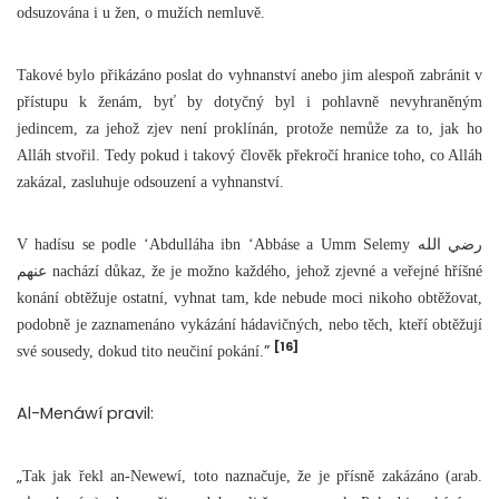
odsuzována i u žen, o mužích nemluvě.
Takové bylo přikázáno poslat do vyhnanství anebo jim alespoň zabránit v
přístupu k ženám, byť by dotyčný byl i pohlavně nevyhraněným
jedincem, za jehož zjev není proklínán, protože nemůže za to, jak ho
Alláh stvořil. Tedy pokud i takový člověk překročí hranice toho, co Alláh
zakázal, zasluhuje odsouzení a vyhnanství.
V hadísu se podle ‘Abdulláha ibn ‘Abbáse a Umm Selemy رضي الله
عنهم nachází důkaz, že je možno každého, jehož zjevné a veřejné hříšné
konání obtěžuje ostatní, vyhnat tam, kde nebude moci nikoho obtěžovat,
podobně je zaznamenáno vykázání hádavičných, nebo těch, kteří obtěžují
[16]
”
své sousedy, dokud tito neučiní pokání.
Al-Menáwí pravil:
„
Tak jak řekl an-Newewí, toto naznačuje, že je přísně zakázáno (arab.