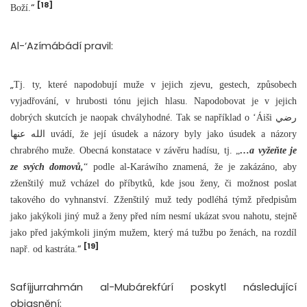
[18]
“
Boží.
Al-‘Azímábádí pravil:
„
Tj. ty, které napodobují muže v jejich zjevu, gestech, způsobech
vyjadřování, v hrubosti tónu jejich hlasu. Napodobovat je v jejich
dobrých skutcích je naopak chvályhodné. Tak se například o ‘Áiši رضي
الله عنها uvádí, že její úsudek a názory byly jako úsudek a názory
chrabrého muže. Obecná konstatace v závěru hadísu, tj. „
…a vyžeňte je
ze svých domovů,
“ podle al-Karáwího znamená, že je zakázáno, aby
zženštilý muž vcházel do příbytků, kde jsou ženy, či možnost poslat
takového do vyhnanství. Zženštilý muž tedy podléhá týmž předpisům
jako jakýkoli jiný muž a ženy před ním nesmí ukázat svou nahotu, stejně
jako před jakýmkoli jiným mužem, který má tužbu po ženách, na rozdíl
[19]
“
např. od kastráta.
Safíjjurrahmán al-Mubárekfúrí poskytl následující
objasnění: