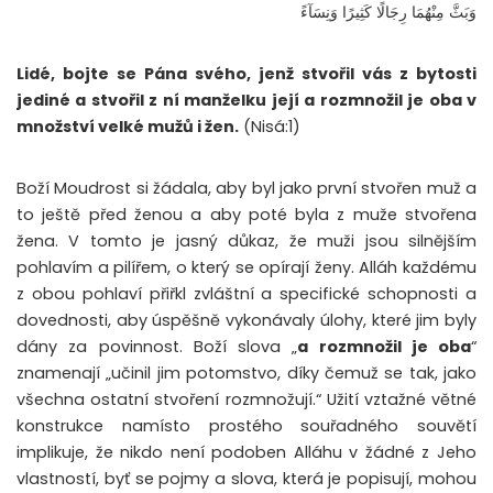
وَبَثَّ مِنْهُمَا رِجَالًا كَثِيرًا وَنِسَآءً
Lidé, bojte se Pána svého, jenž stvořil vás z bytosti
jediné a stvořil z ní manželku její a rozmnožil je oba v
množství velké mužů i žen.
(Nisá:1)
Boží Moudrost si žádala, aby byl jako první stvořen muž a
to ještě před ženou a aby poté byla z muže stvořena
žena. V tomto je jasný důkaz, že muži jsou silnějším
pohlavím a pilířem, o který se opírají ženy. Alláh každému
z obou pohlaví přiřkl zvláštní a specifické schopnosti a
dovednosti, aby úspěšně vykonávaly úlohy, které jim byly
dány za povinnost. Boží slova „
a rozmnožil je oba
“
znamenají „učinil jim potomstvo, díky čemuž se tak, jako
všechna ostatní stvoření rozmnožují.“ Užití vztažné větné
konstrukce namísto prostého souřadného souvětí
implikuje, že nikdo není podoben Alláhu v žádné z Jeho
vlastností, byť se pojmy a slova, která je popisují, mohou