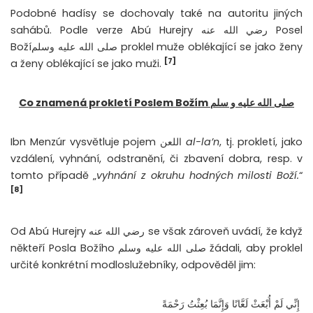
Podobné hadísy se dochovaly také na autoritu jiných
sahábů. Podle verze Abú Hurejry رضي الله عنه Posel
Božíصلى الله عليه وسلم proklel muže oblékající se jako ženy
[7]
a ženy oblékající se jako muži.
Co znamená prokletí Poslem Božím صلى الله عليه و سلم
Ibn Menzúr vysvětluje pojem اللعن
al-la’n
, tj. prokletí, jako
vzdálení, vyhnání, odstranění, či zbavení dobra, resp. v
tomto případě „
vyhnání z okruhu hodných milosti Boží.
“
[8]
Od Abú Hurejry رضي الله عنه se však zároveň uvádí, že když
někteří Posla Božího صلى الله عليه وسلم žádali, aby proklel
určité konkrétní modloslužebníky, odpověděl jim:
‏ إِنِّي لَمْ أُبْعَثْ لَعَّانًا وَإِنَّمَا بُعِثْتُ رَحْمَةً