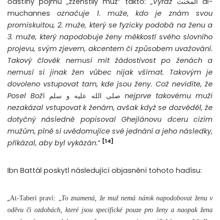
odstíny pojmu „zženštilý muž“ takto: „
Výraz
المخنث al-
muchannes
označuje 1. muže, kdo je znám svou
promiskuitou, 2. muže, který se fyzicky podobá na ženu a
3. muže, který napodobuje ženy měkkostí svého slovního
projevu, svým zjevem, akcentem či způsobem uvažování.
Takový člověk nemusí mít žádostivost po ženách a
nemusí si jinak žen vůbec nijak všímat. Takovým je
dovoleno vstupovat tam, kde jsou ženy. Což nevidíte, že
Posel Bož
í صلى الله عليه و سلم
nejprve takovému muži
nezakázal vstupovat k ženám, avšak když se dozvěděl, že
dotyčný následně popisoval Ghejlánovu dceru cizím
mužům, plně si uvědomujíce své jednání a jeho následky,
[14]
přikázal, aby byl vykázán.
”
Ibn Battál poskytl následující objasnění tohoto hadísu:
„
At-Taberí praví: „
To znamená, že muž nemá nárok napodobovat ženu v
oděvu či ozdobách, které jsou specifické pouze pro ženy a naopak žena