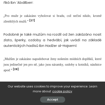
říká Ibn ‘Abdilberr:
„
Pro muže je zakázáno vyholovat si bradu, což nečiní nikdo, kromě
[27]
“
zženštilých mužů.
Podobně je také mužům na rozdíl od žen zakázáno nosit
zlato, šperky, ozdoby a hedvábí, jak uvádí na základě
autentických hadísů Ibn Hadžer al-Hajsemí:
„
Mužům je zakázáno napodobovat ženy nošením módních doplňků, které
jsou jedinečné jen pro ně, jako jsou náramky, ozdoby u kotníků, náušnice
[28]
“
apod.
Ibnu l-Kajjim říká:
Our website uses cookies to improve your experience. Learn
more about:
cookie policy
„
Tyto věci, jako zlato a šperky, byly stvořeny pro ženy. Proto je mužům
Accept
zakázáno nosit je, protože toto by je mohlo učinit zkaženými tím, že