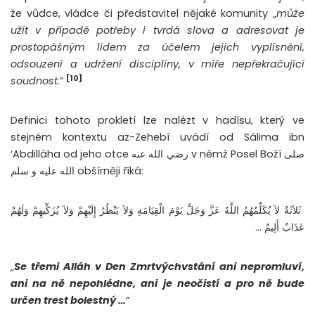
že vůdce, vládce či představitel nějaké komunity „
může
užít v případě potřeby i tvrdá slova a adresovat je
prostopášným lidem za účelem jejich vyplísnění,
odsouzení a udržení disciplíny, v míře nepřekračující
[10]
soudnost.
“
Definici tohoto prokletí lze nalézt v hadísu, který ve
stejném kontextu az-Zehebí uvádí od Sálima ibn
‘Abdilláha od jeho otce رضي الله عنه v němž Posel Boží صلى
الله عليه و سلم obšírněji říká:
‏ ثَلاَثَةٌ لاَ يُكَلِّمُهُمُ اللَّهُ عَزَّ وَجَلَّ يَوْمَ الْقِيَامَةِ وَلاَ يَنْظُرُ إِلَيْهِمْ وَلاَ يُزَكِّيهِمْ وَلَهُمْ
عَذَابٌ أَلِيمٌ …
„
Se třemi Alláh v Den Zmrtvýchvstání ani nepromluví,
ani na ně nepohlédne, ani je neočistí a pro ně bude
určen trest bolestný …
“