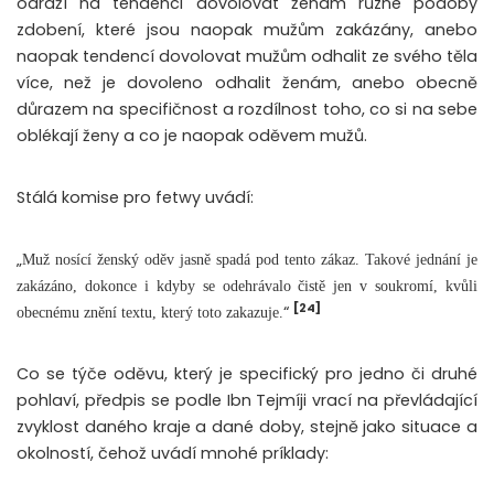
odráží na tendenci dovolovat ženám různé podoby
zdobení, které jsou naopak mužům zakázány, anebo
naopak tendencí dovolovat mužům odhalit ze svého těla
více, než je dovoleno odhalit ženám, anebo obecně
důrazem na specifičnost a rozdílnost toho, co si na sebe
oblékají ženy a co je naopak oděvem mužů.
Stálá komise pro fetwy uvádí:
„
Muž nosící ženský oděv jasně spadá pod tento zákaz. Takové jednání je
zakázáno, dokonce i kdyby se odehrávalo čistě jen v soukromí, kvůli
[24]
“
obecnému znění textu, který toto zakazuje.
Co se týče oděvu, který je specifický pro jedno či druhé
pohlaví, předpis se podle Ibn Tejmíji vrací na převládající
zvyklost daného kraje a dané doby, stejně jako situace a
okolností, čehož uvádí mnohé príklady: