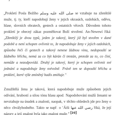
„
Prokletí Posla Božího صلى الله عليه وسلم se vztahuje na zženštilé
muže, tj. ty, kteří napodobují ženy v jejich okrasách, ozdobách, oděvu,
hlase, slovních obratech, gestech a ostatních věcech. Důvodem tohoto
prokletí je obecný zákaz pozměňovat Boží stvoření. An-Newewí říká:
„
Zženštilý je dvou typů, jeden je takový, který již byl stvořen v dané
podobě a není schopen ovlivnit to, že napodobuje ženy v jejich ozdobách,
způsobu řeči či gestech a takový nenese žádnou vinu, nedopouští se
žádného hříchu, nemá za co být kárán či trestán, protože za to, co činí,
nemůže a nezodpovídá. Druhý je takový, který je schopen ovlivnit své
jednání a napodobuje ženy svévolně. Právě ten se dopouští hříchu a
prokletí, které výše zmíněný hadís zmiňuje.
“
Zmužštělá žena je taková, která napodobuje muže způsobem jejich
odívání, hrubostí a silou tónu hlasu apod. Napodobování mužů ženami se
nevztahuje na úsudek a znalosti, naopak, v těchto ohledech jde pro ženy o
něco chvályhodného. Takto se např. o ‘Áiši
رضي الله عنها
říká, že její
[20]
“
názory a její znalost byla jako znalost muže.