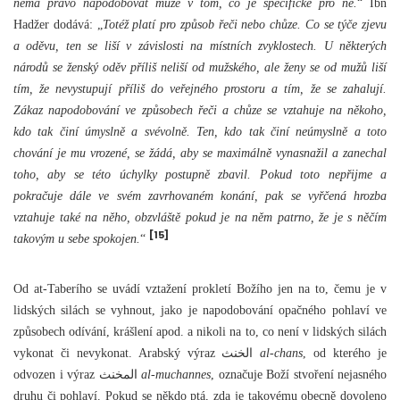
nemá právo napodobovat muže v tom, co je specifické pro ně.
“ Ibn
Hadžer dodává: „
Totéž platí pro způsob řeči nebo chůze. Co se týče zjevu
a oděvu, ten se liší v závislosti na místních zvyklostech. U některých
národů se ženský oděv příliš neliší od mužského, ale ženy se od mužů liší
tím, že nevystupují příliš do veřejného prostoru a tím, že se zahalují.
Zákaz napodobování ve způsobech řeči a chůze se vztahuje na někoho,
kdo tak činí úmyslně a svévolně. Ten, kdo tak činí neúmyslně a toto
chování je mu vrozené, se žádá, aby se maximálně vynasnažil a zanechal
toho, aby se této úchylky postupně zbavil. Pokud toto nepřijme a
pokračuje dále ve svém zavrhovaném konání, pak se vyřčená hrozba
vztahuje také na něho, obzvláště pokud je na něm patrno, že je s něčím
[15]
takovým u sebe spokojen.
“
Od at-Taberího se uvádí vztažení prokletí Božího jen na to, čemu je v
lidských silách se vyhnout, jako je napodobování opačného pohlaví ve
způsobech odívání, krášlení apod. a nikoli na to, co není v lidských silách
vykonat či nevykonat. Arabský výraz الخنث
al-chans
, od kterého je
odvozen i výraz المخنث
al-muchannes
, označuje Boží stvoření nejasného
druhu či pohlaví. Pokud se někdo ptá, zda je takovému obecně dovoleno