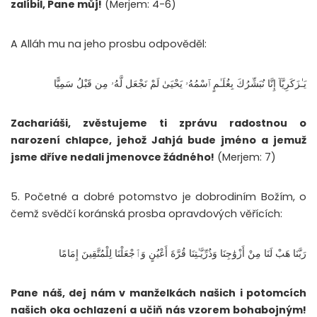
zalíbil, Pane můj!
(Merjem: 4-6)
A Alláh mu na jeho prosbu odpověděl:
يَـٰزَكَرِيَّآ إِنَّا نُبَشِّرُكَ بِغُلَـٰمٍ ٱسْمُهُۥ يَحْيَىٰ لَمْ نَجْعَل لَّهُۥ مِن قَبْلُ سَمِيًّا
Zachariáši, zvěstujeme ti zprávu radostnou o
narození chlapce, jehož Jahjá bude jméno a jemuž
jsme dříve nedali jmenovce žádného!
(Merjem: 7)
5. Početné a dobré potomstvo je dobrodiním Božím, o
čemž svědčí koránská prosba opravdových věřících:
رَبَّنَا هَبْ لَنَا مِنْ أَزْوَٰجِنَا وَذُرِّيَّـٰتِنَا قُرَّةَ أَعْيُنٍ وَٱجْعَلْنَا لِلْمُتَّقِينَ إِمَامًا
Pane náš, dej nám v manželkách našich i potomcích
našich oka ochlazení a učiň nás vzorem bohabojným!