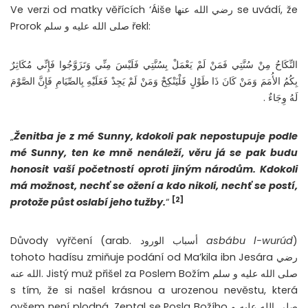
Ve verzi od matky věřících ‘Áiše رضي الله عنها se uvádí, že
Prorok صلى الله عليه و سلم řekl:
النِّكَاحُ مِنْ سُنَّتِي فَمَنْ لَمْ يَعْمَلْ بِسُنَّتِي فَلَيْسَ مِنِّي وَتَزَوَّجُوا فَإِنِّي مُكَاثِرٌ
بِكُمُ الأُمَمَ وَمَنْ كَانَ ذَا طَوْلٍ فَلْيَنْكِحْ وَمَنْ لَمْ يَجِدْ فَعَلَيْهِ بِالصِّيَامِ فَإِنَّ الصَّوْمَ
لَهُ وِجَاءٌ .
„
Ženitba je z mé Sunny, kdokoli pak nepostupuje podle
mé Sunny, ten ke mně nenáleží, věru já se pak budu
honosit vaší početností oproti jiným národům. Kdokoli
má možnost, nechť se ožení a kdo nikoli, nechť se postí,
[2]
protože půst oslabí jeho tužby.
“
Důvody vyřčení (arab. أسباب الورود
asbábu l-wurúd
)
tohoto hadísu zmiňuje podání od Ma’kila ibn Jesára رضي
الله عنه. Jistý muž přišel za Poslem Božím صلى الله عليه و سلم
s tím, že si našel krásnou a urozenou nevěstu, která
ovšem není plodná. Zeptal se Posla Božího صلى الله عليه و