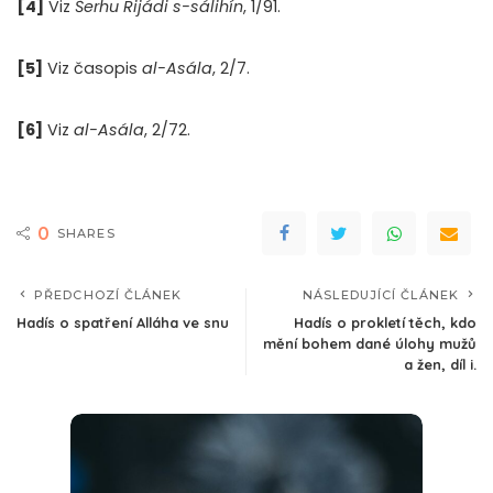
[4]
Viz
Šerhu Rijádi s-sálihín
, 1/91.
[5]
Viz časopis
al-Asála
, 2/7.
[6]
Viz
al-Asála
, 2/72.
0
SHARES
PŘEDCHOZÍ ČLÁNEK
NÁSLEDUJÍCÍ ČLÁNEK
Hadís o spatření Alláha ve snu
Hadís o prokletí těch, kdo
mění bohem dané úlohy mužů
a žen, díl i.