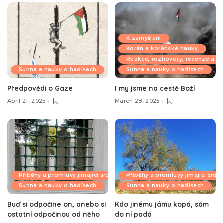
K zamyšlení
Korán a koránské nauky
Reakce, rozhovory, recenze a k
Sunna a nauky o hadísech
Sunna a nauky o hadísech
Předpovědi o Gaze
I my jsme na cestě Boží
April 21, 2025
March 28, 2025
Příběhy a promluvy jímající srdce
Příběhy a promluvy jímající srdc
Sunna a nauky o hadísech
Sunna a nauky o hadísech
Buď si odpočine on, anebo si
Kdo jinému jámu kopá, sám
ostatní odpočinou od něho
do ní padá