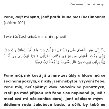
رَبِّ هَبْ لِى مِنَ ٱلصَّـٰلِحِينَ
Pane, dejž mi syna, jenž patřit bude mezi bezúhonné!
(Sáffát: 100)
Zekeríjá/Zachariáš, mír s ním, prosil:
رَبِّ إِنِّى وَهَنَ ٱلْعَظْمُ مِنِّى وَٱشْتَعَلَ ٱلرَّأْسُ شَيْبًا وَلَمْ أَكُنۢ بِدُعَآئِكَ رَبِّ شَقِيًّا
وَإِنِّى خِفْتُ ٱلْمَوَٰلِىَ مِن وَرَآءِى وَكَانَتِ ٱمْرَأَتِى عَاقِرًا فَهَبْ لِى مِن لَّدُنكَ
وَلِيًّا يَرِثُنِى وَيَرِثُ مِنْ ءَالِ يَعْقُوبَ ۖ وَٱجْعَلْهُ رَبِّ رَضِيًّا
Pane můj, mé kosti již u mne zeslábly a hlava má se
šedinami pokryla, a nikdy jsem nebyl při vzývání Tebe,
Pane můj, neúspěšný; však obávám se příbuzných,
kteří po mně přijdou. Má žena sice neplodná je, leč z
moci své mi následníka daruj, jenž dědicem mým i
dědicem rodu Jakubova bude, a učiň, by tobě se