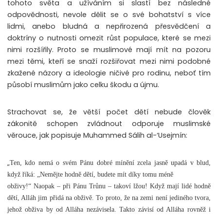
tohoto světa a užíváním si slastí bez následné
odpovědnosti, nevole dělit se o své bohatství s více
lidmi, anebo bludná a nepřirozená přesvědčení a
doktríny o nutnosti omezit růst populace, které se mezi
nimi rozšířily. Proto se muslimové mají mít na pozoru
mezi těmi, kteří se snaží rozšiřovat mezi nimi podobné
zkažené názory a ideologie ničivé pro rodinu, neboť tím
působí muslimům jako celku škodu a újmu.
Strachovat se, že větší počet dětí nebude člověk
zákonitě schopen zvládnout odporuje muslimské
věrouce, jak popisuje Muhammed Sálih al-‘Usejmín:
„
Ten, kdo nemá o svém Pánu dobré mínění zcela jasně upadá v blud,
když říká: „Nemějte hodně dětí, budete mít díky tomu méně
obživy!“ Naopak – při Pánu Trůnu – takoví lžou! Když mají lidé hodně
dětí, Alláh jim přidá na obživě. To proto, že na zemi není jediného tvora,
jehož obživa by od Alláha nezávisela. Takto závisí od Alláha rovněž i