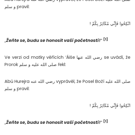
و سلم pravil:
انْكِحُوا فَإِنِّي مُكَاثِرٌ بِكُمْ !
[1]
„
Žeňte se, budu se honosit vaší početností!
“
Ve verzi od matky věřících ‘Áiše رضي الله عنها se uvádí, že
Prorok صلى الله عليه و سلم řekl:
Abú Hurejra رضي الله عنه vyprávěl, že Posel Boží صلى الله عليه
و سلم pravil:
انْكِحُوا فَإِنِّي مُكَاثِرٌ بِكُمْ !
[1]
„
Žeňte se, budu se honosit vaší početností!
“