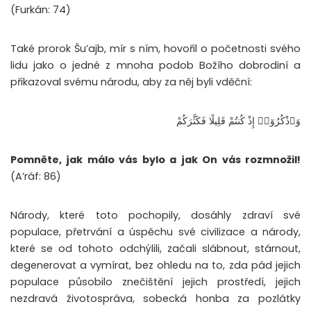
(Furkán: 74)
Také prorok Šu’ajb, mír s ním, hovořil o početnosti svého
lidu jako o jedné z mnoha podob Božího dobrodiní a
přikazoval svému národu, aby za něj byli vděční:
وَٱذْكُرُوٓا۟ إِذْ كُنتُمْ قَلِيلًا فَكَثَّرَكُمْ
Pomněte, jak málo vás bylo a jak On vás rozmnožil!
(A’ráf: 86)
Národy, které toto pochopily, dosáhly zdraví své
populace, přetrvání a úspěchu své civilizace a národy,
které se od tohoto odchýlili, začali slábnout, stárnout,
degenerovat a vymírat, bez ohledu na to, zda pád jejich
populace působilo znečištění jejich prostředí, jejich
nezdravá životospráva, sobecká honba za pozlátky