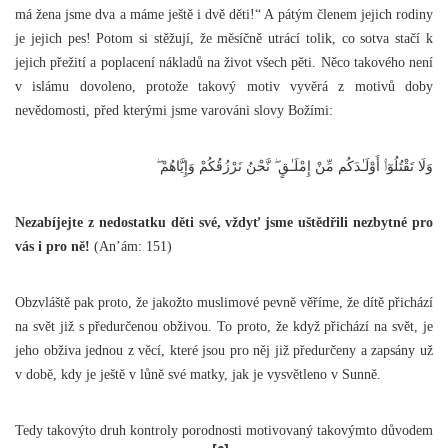
má žena jsme dva a máme ještě i dvě děti!“ A pátým členem jejich rodiny
je jejich pes! Potom si stěžují, že měsíčně utrácí tolik, co sotva stačí k
jejich přežití a poplacení nákladů na život všech pěti. Něco takového není
v islámu dovoleno, protože takový motiv vyvěrá z motivů doby
nevědomosti, před kterými jsme varováni slovy Božími:
وَلَا تَقْتُلُوٓا۟ أَوْلَـٰدَكُم مِّنْ إِمْلَـٰقٍ ۖ نَّحْنُ نَرْزُقُكُمْ وَإِيَّاهُمْ ۖ
Nezabíjejte z nedostatku děti své, vždyť jsme uštědřili nezbytné pro
vás i pro ně!
(An’ám: 151)
Obzvláště pak proto, že jakožto muslimové pevně věříme, že dítě přichází
na svět již s předurčenou obživou. To proto, že když přichází na svět, je
jeho obživa jednou z věcí, které jsou pro něj již předurčeny a zapsány už
v době, kdy je ještě v lůně své matky, jak je vysvětleno v Sunně.
Tedy takovýto druh kontroly porodnosti motivovaný takovýmto důvodem