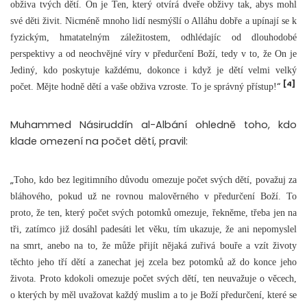
obživa tvých dětí. On je Ten, který otvírá dveře obživy tak, abys mohl
své děti živit. Nicméně mnoho lidí nesmýšlí o Alláhu dobře a upínají se k
fyzickým, hmatatelným záležitostem, odhlédajíc od dlouhodobé
perspektivy a od neochvějné víry v předurčení Boží, tedy v to, že On je
Jediný, kdo poskytuje každému, dokonce i když je dětí velmi velký
[4]
“
počet. Mějte hodně dětí a vaše obživa vzroste. To je správný přístup!
Muhammed Násiruddín al-Albání ohledně toho, kdo
klade omezení na počet dětí, pravil:
„
Toho, kdo bez legitimního důvodu omezuje počet svých dětí, považuj za
bláhového, pokud už ne rovnou malověrného v předurčení Boží. To
proto, že ten, který počet svých potomků omezuje, řekněme, třeba jen na
tři, zatímco již dosáhl padesáti let věku, tím ukazuje, že ani nepomyslel
na smrt, anebo na to, že může přijít nějaká zuřivá bouře a vzít životy
těchto jeho tří dětí a zanechat jej zcela bez potomků až do konce jeho
života. Proto kdokoli omezuje počet svých dětí, ten neuvažuje o věcech,
o kterých by měl uvažovat každý muslim a to je Boží předurčení, které se