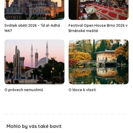
Svátek oběti 2026 – ‘Íd al-Adhá
Festival Open House Brno 2026 v
1447
Brněnské mešitě
O právech nemuslimů
O lásce k vlasti
Mohlo by vás také bavit