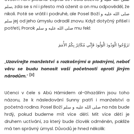
سلم, zda se s ní i přesto má oženit a on mu odpověděl, že
nikoli. Poté se vrátil i podruhé, ale Posel Boží صلى الله عليه و
سلم jej od jeho úmyslu odradil znovu. Když dotyčný přišel i
potřetí, Prorok صلى الله عليه و سلم mu řekl:
تَزَوَّجُوا الْوَدُودَ الْوَلُودَ فَإِنِّي مُكَاثِرٌ بِكُمُ الأُمَمَ
„
Uzavírejte manželství s rozkošnými a plodnými, neboť
věru se budu honosit vaší početností oproti jiným
[3]
národům.
“
Učenci v čele s Abú Hámidem al-Ghazálím jsou toho
názoru, že k následování Sunny patří i manželství a
početná rodina. Posel Boží صلى الله عليه و سلم na nás bude
hrdý, pokud budeme mít více dětí. Mít více dětí je
druhem uctívání, za který bude člověk odměněn, pakliže
má ten správný úmysl. Důvodů je hned několik: