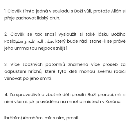
1. Člověk tímto jedná v souladu s Boží vůlí, protože Alláh si
přeje zachovat lidský druh.
2. Člověk se tak snaží vysloužit si také lásku Božího
Poslaصلى الله عليه و سلم, který bude rád, stane-li se právě
jeho umma tou nejpočetnější.
3. Více zbožných potomků znamená více proseb za
odpuštění hříchů, které tyto děti mohou svému rodiči
věnovat po jeho smrti.
4. Za spravedlivé a zbožné děti prosili i Boží proroci, mír s
nimi všemi, jak je uváděno na mnoha místech v Koránu:
Ibráhím/Abrahám, mír s ním, prosil: