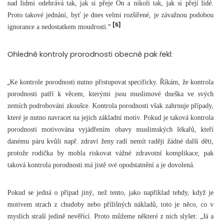
nad lidmi odehrává tak, jak si přeje On a nikoli tak, jak si přejí lidé.
Proto takové jednání, byť je dnes velmi rozšířené, je závažnou podobou
[5]
“
ignorance a nedostatkem moudrosti.
Ohledně kontroly prorodnosti obecně pak řekl:
„
Ke kontrole porodnosti nutno přistupovat specificky. Říkám, že kontrola
porodnosti patří k věcem, kterými jsou muslimové dneška ve svých
zemích podrobováni zkoušce. Kontrola porodnosti však zahrnuje případy,
které je nutno navracet na jejich základní motiv. Pokud je taková kontrola
porodnosti motivována vyjádřením obavy muslimských lékařů, kteří
danému páru kvůli např. zdraví ženy radí nemít raději žádné další děti,
protože rodička by mohla riskovat vážné zdravotní komplikace, pak
taková kontrola porodnosti má jistě své opodstatnění a je dovolená.
Pokud se jedná o případ jiný, než tento, jako například tehdy, když je
motivem strach z chudoby nebo přílišných nákladů, toto je něco, co v
myslích straší jedině nevěřící. Proto můžeme některé z nich slyšet: „Já a