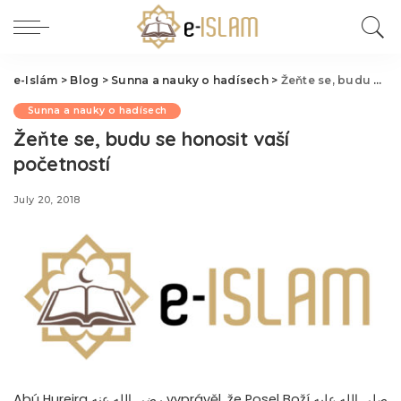
e-Islám
>
Blog
>
Sunna a nauky o hadísech
>
Žeňte se, budu se honosit vaší početností
Sunna a nauky o hadísech
Žeňte se, budu se honosit vaší
početností
July 20, 2018
Abú Hurejra رضي الله عنه vyprávěl, že Posel Boží صلى الله عليه