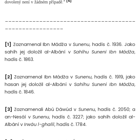
[6]
“
dovolený není v žádném případě.
______________________________________
_________________
[1]
Zaznamenal Ibn Mádža v
Sunenu
, hadís č. 1936. Jako
sahíh jej doložil al-Albání v
Sahíhu Suneni Ibn Mádža
,
hadís č. 1863.
[2]
Zaznamenal Ibn Mádža v
Sunenu
, hadís č. 1919, jako
hasan jej doložil al-Albání v
Sahíhu Suneni Ibn Mádža
,
hadís č. 1846.
[3]
Zaznamenali Abú Dáwúd v
Sunenu
, hadís č. 2050; a
an-Nesáí v
Sunenu
, hadís č. 3227; jako sahíh doložil al-
Albání v
Irwáu l-ghalíl
, hadís č. 1784.