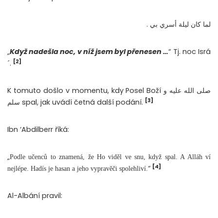
لما كان ليلة أسري بي .
„
Když nadešla noc, v níž jsem byl přenesen …
“ Tj. noc Isrá
[2]
´.
K tomuto došlo v momentu, kdy Posel Boží صلى الله عليه و
[3]
سلم spal, jak uvádí četná další podání.
Ibn ‘Abdilberr říká:
„
Podle učenců to znamená, že Ho viděl ve snu, když spal. A Alláh ví
[4]
“
nejlépe. Hadís je hasan a jeho vypravěči spolehliví.
Al-Albání pravil: