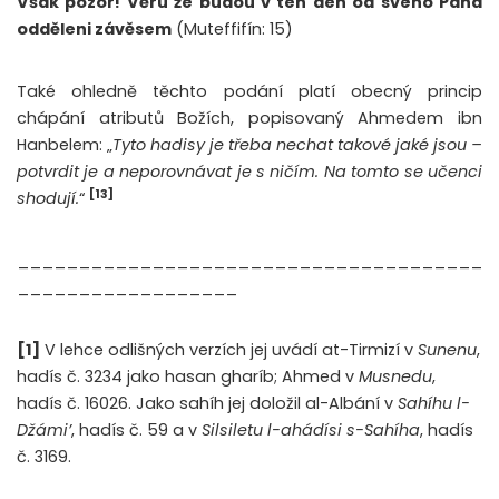
Však pozor! Věru že budou v ten den od svého Pána
odděleni závěsem
(Muteffifín: 15)
Také ohledně těchto podání platí obecný princip
chápání atributů Božích, popisovaný Ahmedem ibn
Hanbelem: „
Tyto hadisy je třeba nechat takové jaké jsou –
potvrdit je a neporovnávat je s ničím. Na tomto se učenci
[13]
shodují.
“
______________________________________
__________________
[1]
V lehce odlišných verzích jej uvádí at-Tirmizí v
Sunenu
,
hadís č. 3234 jako hasan gharíb; Ahmed v
Musnedu
,
hadís č. 16026. Jako sahíh jej doložil al-Albání v
Sahíhu l-
Džámi’
, hadís č. 59 a v
Silsiletu l-ahádísi s-Sahíha
, hadís
č. 3169.