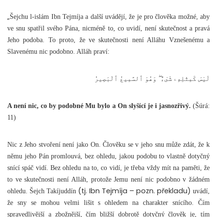
„
Šejchu l-islám Ibn Tejmíja a další uvádějí, že je pro člověka možné, aby
ve snu spatřil svého Pána, nicméně to, co uvidí, není skutečnost a pravá
Jeho podoba. To proto, že ve skutečnosti není Alláhu Vznešenému a
Slavenému nic podobno. Alláh praví:
لَيْسَ كَمِثْلِهِۦ شَىْءٌ ۖ وَهُوَ ٱلسَّمِيعُ ٱلْبَصِيرُ
A není nic, co by podobné Mu bylo a On slyšící je i jasnozřivý.
(Šúrá:
11)
Nic z Jeho stvoření není jako On. Člověku se v jeho snu může zdát, že k
němu jeho Pán promlouvá, bez ohledu, jakou podobu to vlastně dotyčný
snící spáč vidí. Bez ohledu na to, co vidí, je třeba vždy mít na paměti, že
to ve skutečnosti není Alláh, protože Jemu není nic podobno v žádném
(tj. Ibn Tejmíja – pozn. překladu)
ohledu. Šejch Takíjuddín
uvádí,
že sny se mohou velmi lišit s ohledem na charakter snícího. Čím
spravedlivější a zbožnější, čím bližší dobrotě dotyčný člověk je, tím