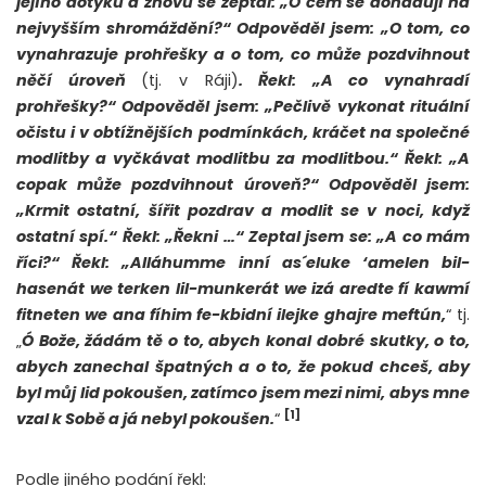
jejího dotyku a znovu se zeptal: „O čem se dohadují na
nejvyšším shromáždění?“ Odpověděl jsem: „O tom, co
vynahrazuje prohřešky a o tom, co může pozdvihnout
něčí úroveň
(tj. v Ráji)
. Řekl: „A co vynahradí
prohřešky?“ Odpověděl jsem: „Pečlivě vykonat rituální
očistu i v obtížnějších podmínkách, kráčet na společné
modlitby a vyčkávat modlitbu za modlitbou.“ Řekl: „A
copak může pozdvihnout úroveň?“ Odpověděl jsem:
„Krmit ostatní, šířit pozdrav a modlit se v noci, když
ostatní spí.“ Řekl: „Řekni …“ Zeptal jsem se: „A co mám
říci?“ Řekl: „Alláhumme inní as´eluke ‘amelen bil-
hasenát we terken lil-munkerát we izá aredte fí kawmí
fitneten we ana fíhim fe-kbidní ilejke ghajre meftún,
“ tj.
„
Ó Bože, žádám tě o to, abych konal dobré skutky, o to,
abych zanechal špatných a o to, že pokud chceš, aby
byl můj lid pokoušen, zatímco jsem mezi nimi, abys mne
[1]
vzal k Sobě a já nebyl pokoušen.
“
Podle jiného podání řekl: