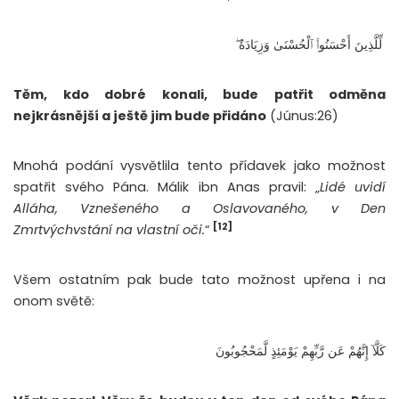
لِّلَّذِينَ أَحْسَنُوا۟ ٱلْحُسْنَىٰ وَزِيَادَةٌ ۖ
Těm, kdo dobré konali, bude patřit odměna
nejkrásnější a ještě jim bude přidáno
(Júnus:26)
Mnohá podání vysvětlila tento přídavek jako možnost
spatřit svého Pána. Málik ibn Anas pravil: „
Lidé uvidí
Alláha, Vznešeného a Oslavovaného, v Den
[12]
Zmrtvýchvstání na vlastní oči.
“
Všem ostatním pak bude tato možnost upřena i na
onom světě:
كَلَّآ إِنَّهُمْ عَن رَّبِّهِمْ يَوْمَئِذٍ لَّمَحْجُوبُونَ