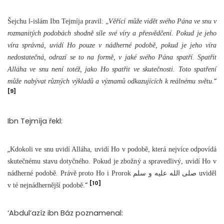
Šejchu l-islám Ibn Tejmíja pravil: „
Věřící může vidět svého Pána ve snu v
rozmanitých podobách shodně síle své víry a přesvědčení. Pokud je jeho
víra správná, uvidí Ho pouze v nádherné podobě, pokud je jeho víra
nedostatečná, odrazí se to na formě, v jaké svého Pána spatří. Spatřit
Alláha ve snu není totéž, jako Ho spatřit ve skutečnosti. Toto spatření
“
může nabývat různých výkladů a významů odkazujících k reálnému světu.
[9]
Ibn Tejmíja řekl:
„
Kdokoli ve snu uvidí Alláha, uvidí Ho v podobě, která nejvíce odpovídá
skutečnému stavu dotyčného. Pokud je zbožný a spravedlivý, uvidí Ho v
nádherné podobě. Právě proto Ho i Prorok صلى الله عليه و سلم uviděl
[10]
“
v té nejnádhernější podobě.
‘Abdul’azíz ibn Báz poznamenal: