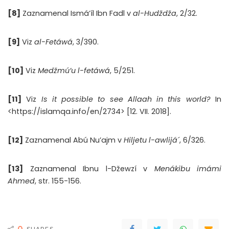
[8]
Zaznamenal Ismá’íl Ibn Fadl v
al-Hudždža
, 2/32.
[9]
Viz
al-Fetáwá
, 3/390.
[10]
Viz
Medžmú’u l-fetáwá
, 5/251.
[11]
Viz
Is it possible to see Allaah in this world?
In
<https://islamqa.info/en/2734> [12. VII. 2018].
[12]
Zaznamenal Abú Nu’ajm v
Hiljetu l-awlijá´
, 6/326.
[13]
Zaznamenal Ibnu l-Džewzí v
Menákibu imámi
Ahmed
, str. 155-156.
0