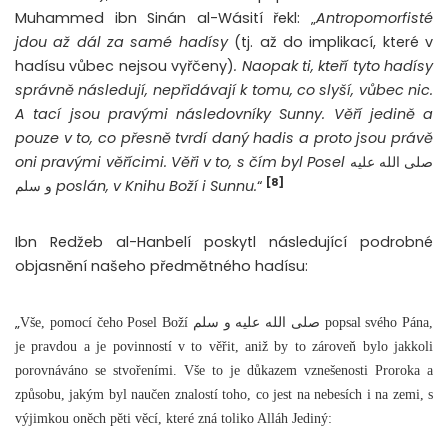
Muhammed ibn Sinán al-Wásití řekl: „
Antropomorfisté
jdou až dál za samé hadísy
(tj. až do implikací, které v
hadísu vůbec nejsou vyřčeny)
. Naopak ti, kteří tyto hadísy
správně následují, nepřidávají k tomu, co slyší, vůbec nic.
A tací jsou pravými následovníky Sunny. Věří jedině a
pouze v to, co přesně tvrdí daný hadis a proto jsou právě
oni pravými věřícimi. Věři v to, s čím byl Posel
صلى الله عليه
[8]
و سلم
poslán, v Knihu Boží i Sunnu.
“
Ibn Redžeb al-Hanbelí poskytl následující podrobné
objasnění našeho předmětného hadísu:
„
Vše, pomocí čeho Posel Boží صلى الله عليه و سلم popsal svého Pána,
je pravdou a je povinností v to věřit, aniž by to zároveň bylo jakkoli
porovnáváno se stvořeními. Vše to je důkazem vznešenosti Proroka a
způsobu, jakým byl naučen znalostí toho, co jest na nebesích i na zemi, s
výjimkou oněch pěti věcí, které zná toliko Alláh Jediný: