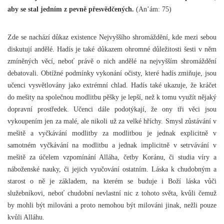
aby se stal jedním z pevně přesvědčených.
(An’ám: 75)
Zde se nachází důkaz existence Nejvyššího shromáždění, kde mezi sebou
diskutují andělé. Hadís je také důkazem ohromné důležitosti šesti v něm
zmíněných věcí, neboť právě o nich andělé na nejvyšším shromáždění
debatovali. Obtížné podmínky vykonání očisty, které hadís zmiňuje, jsou
učenci vysvětlovány jako extrémní chlad. Hadís také ukazuje, že kráčet
do mešity na společnou modlitbu pěšky je lepší, než k tomu využít nějaký
dopravní prostředek. Učenci dále podotýkají, že ony tři věci jsou
vykoupením jen za malé, ale nikoli už za velké hříchy. Smysl zůstávání v
mešitě a vyčkávání modlitby za modlitbou je jednak explicitně v
samotném vyčkávání na modlitbu a jednak implicitně v setrvávání v
mešitě za účelem vzpomínání Alláha, četby Koránu, či studia víry a
náboženské nauky, či jejich vyučování ostatním. Láska k chudobným a
starost o ně je základem, na kterém se buduje i Boží láska vůči
služebníkovi, neboť chudobní nevlastní nic z tohoto světa, kvůli čemuž
by mohli být milováni a proto nemohou být milováni jinak, nežli pouze
kvůli Alláhu.