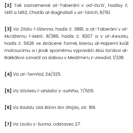
[2]
Tak zaznamenal at-Taberání v
ad-Du’á´
, hadísy č.
1461 a 1462; Chatíb al-Baghdádí v
at-Tárích
, 8/151.
[3]
Viz
Zilálu l-Dženna
, hadís č. 3881; a at-Taberání v
al-
Mu’džemu l-kebír
, 8/386, hadís č. 8207 a v
al-Awsatu
,
hadís č. 5626 ve zkrácené formě, kterou al-Hajsemí kvůli
matoucímu a i jinak spornému vypravěči Abú Sa’dovi al-
Bakkálovi označil za slabou v
Medžme’u z-zewáid
, 1/238.
[4]
Viz
at-Temhíd
, 24/325.
[5]
Viz
Silsiletu l-ahádísi s-sahíha
, 7/505.
[6]
Viz
Raddu ‘alá Bišrin ibn Ghijás
, str. 166.
[7]
Viz
Usúlu s-Sunna
, odstavec 27.