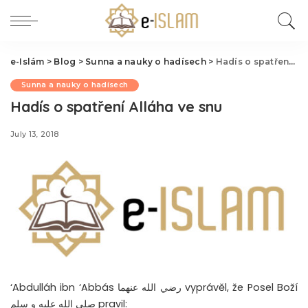
e-Islám
>
Blog
>
Sunna a nauky o hadísech
>
Hadís o spatření Alláha ve snu
Sunna a nauky o hadísech
Hadís o spatření Alláha ve snu
July 13, 2018
‘Abdulláh ibn ‘Abbás رضي الله عنهما vyprávěl, že Posel Boží
صلى الله عليه و سلم pravil: