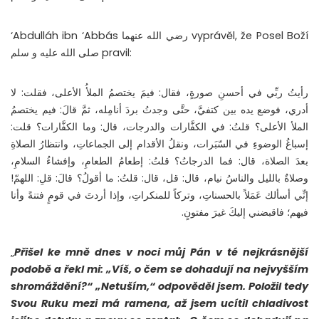
‘Abdulláh ibn ‘Abbás رضي الله عنهما vyprávěl, že Posel Boží
صلى الله عليه و سلم pravil:
رأيتُ ربِّي في أحسنِ صورةٍ، فقال: فيمَ يختصمُ الملأُ الأعلى، فقلت: لا
أدري، فوضع يده بين كتفيَّ، حتَّى وجدتُ بردَ أنامِله، ثمَّ قالَ: فيم يختصمُ
الملأ الأعلى؟ قلتُ: في الكفَّارات والدرجات، قال: وما الكفَّارات؟ قلت:
إسباغُ الوضوءِ في السّبَرات، ونقلُ الأقدام إلى الجماعاتِ، وانتظارُ الصلاةِ
بعدَ الصلاة، قال: فما الدرجاتُ؟ قلتُ: إطعامُ الطعامِ، وإفشاءُ السلامِ،
وصلاةٌ بالليل والناسُ نيام، قال: قل، قال: قلتُ: ما أقولُ؟ قالَ: قلِ: اللهمّ!
إنِّي أسألك عَمَلاً بالحسناتِ، وتركاً للمنكراتِ، وإذا أردتَ في قومٍ فتنةً وأنا
فيهم؛ فاقبضني إليكَ غيرَ مفتونٍ.
„
Přišel ke mně dnes v noci můj Pán v té nejkrásnější
podobě a řekl mi: „Víš, o čem se dohadují na nejvyšším
shromáždění?“ „Netuším,“ odpověděl jsem. Položil tedy
Svou Ruku mezi má ramena, až jsem ucítil chladivost