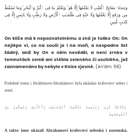
وَعِندَهُۥ مَفَاتِحُ ٱلْغَيْبِ لَا يَعْلَمُهَآ إِلَّا هُوَ ۚ وَيَعْلَمُ مَا فِى ٱلْبَرِّ وَٱلْبَحْرِ ۚوَمَا تَسْقُطُ
مِن وَرَقَةٍ إِلَّا يَعْلَمُهَا وَلَا حَبَّةٍ فِى ظُلُمَـٰتِ ٱلْأَرْضِ وَلَا رَطْبٍ وَلَا يَابِسٍ إِلَّا فِى
كِتَـٰبٍ مُّبِينٍ
On klíče má k nepoznatelnému a zná je toliko On; On
nejlépe ví, co na souši je i na moři, a nespadne list
žádný, aniž by On o něm nevěděl, a není zrnka v
temnotách země ani stébla zeleného či uschlého, jež
zaznamenáno by nebylo v Knize zjevné.
(An’ám: 59)
Podobně tomu i Ibráhímovi/Abrahámovi byla ukázána království nebes i
zemí:
وَكَذَٰلِكَ نُرِىٓ إِبْرَٰهِيمَ مَلَكُوتَ ٱلسَّمَـٰوَٰتِ وَٱلْأَرْضِ وَلِيَكُونَ مِنَ
ٱلْمُوقِنِينَ
A takto jsme ukázali Abrahamovi království nebeská i pozemská,