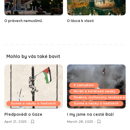
O právech nemuslimů
O lásce k vlasti
Mohlo by vás také bavit
K zamyšlení
Korán a koránské nauky
Reakce, rozhovory, recenze a k
Sunna a nauky o hadísech
Sunna a nauky o hadísech
Předpovědi o Gaze
I my jsme na cestě Boží
April 21, 2025
March 28, 2025