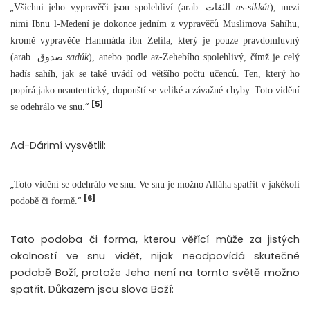
„
Všichni jeho vypravěči jsou spolehliví (arab. الثقات
as-sikkát
), mezi
nimi Ibnu l-Medení je dokonce jedním z vypravěčů Muslimova Sahíhu,
kromě vypravěče Hammáda ibn Zelíla, který je pouze pravdomluvný
(arab. صدوق
sadúk
), anebo podle az-Zehebího spolehlivý, čímž je celý
hadís sahíh, jak se také uvádí od většího počtu učenců. Ten, který ho
popírá jako neautentický, dopouští se veliké a závažné chyby. Toto vidění
[5]
“
se odehrálo ve snu.
Ad-Dárimí vysvětlil:
„
Toto vidění se odehrálo ve snu. Ve snu je možno Alláha spatřit v jakékoli
[6]
“
podobě či formě.
Tato podoba či forma, kterou věřící může za jistých
okolností ve snu vidět, nijak neodpovídá skutečné
podobě Boží, protože Jeho není na tomto světě možno
spatřit. Důkazem jsou slova Boží: