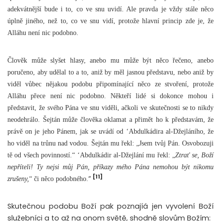
adekvátnější bude i to, co ve snu uvidí. Ale pravda je vždy stále něco
úplně jiného, než to, co ve snu vidí, protože hlavní princip zde je, že
Alláhu není nic podobno.
Člověk může slyšet hlasy, anebo mu může být něco řečeno, anebo
poručeno, aby udělal to a to, aniž by měl jasnou představu, nebo aniž by
viděl vůbec nějakou podobu připomínající něco ze stvoření, protože
Alláhu přece není nic podobno. Někteří lidé si dokonce mohou i
představit, že svého Pána ve snu viděli, ačkoli ve skutečnosti se to nikdy
neodehrálo. Šejtán může člověka oklamat a přimět ho k představám, že
právě on je jeho Pánem, jak se uvádí od ‘Abdulkádira al-Džejláního, že
ho viděl na trůnu nad vodou. Šejtán mu řekl: „Jsem tvůj Pán. Osvobozuji
tě od všech povinností.“ ‘Abdulkádir al-Džejlání mu řekl: „
Ztrať se, Boží
nepříteli! Ty nejsi můj Pán, příkazy mého Pána nemohou být nikomu
[11]
“
zrušeny,
“ či něco podobného.
Skutečnou podobu Boží pak poznajíá jen vyvolení Boží
služebníci a to až na onom světě, shodně slovům Božím: