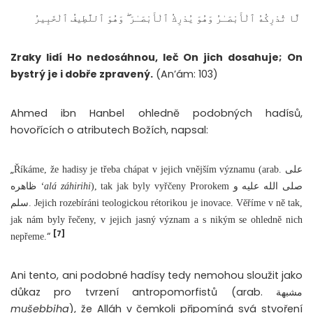
لَّا تُدْرِكُهُ ٱلْأَبْصَـٰرُ وَهُوَ يُدْرِكُ ٱلْأَبْصَـٰرَ ۖ وَهُوَ ٱللَّطِيفُ ٱلْخَبِيرُ
Zraky lidí Ho nedosáhnou, leč On jich dosahuje; On
bystrý je i dobře zpravený.
(An’ám: 103)
Ahmed ibn Hanbel ohledně podobných hadísů,
hovořících o atributech Božích, napsal:
„
Říkáme, že hadisy je třeba chápat v jejich vnějším významu (arab. على
ظاهره
‘alá záhirihi
), tak jak byly vyřčeny Prorokem صلى الله عليه و
سلم. Jejich rozebíráni teologickou rétorikou je inovace. Věříme v ně tak,
jak nám byly řečeny, v jejich jasný význam a s nikým se ohledně nich
[7]
“
nepřeme.
Ani tento, ani podobné hadísy tedy nemohou sloužit jako
důkaz pro tvrzení antropomorfistů (arab. مشبهة
mušebbiha
), že Alláh v čemkoli připomíná svá stvoření