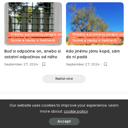
Příběhy a promluvy jímající srdce
Příběhy a promluvy jímající srdc
Sunna a nauky o hadísech
Sunna a nauky o hadísech
Buď si odpočine on, anebo si
Kdo jinému jámu kopá, sám
ostatní odpočinou od něho
do ní padá
September 27, 2024
September 27, 2024
Načíst více
e-Islám
>
Blog
>
Sunna a nauky o hadísech
>
Hadís o tom, že Alláh stvořil Adama k obrazu svému
Our website uses cookies to improve your experience. Learn
more about:
cookie policy
Sunna a nauky o hadísech
Hadís o tom, že Alláh stvořil Adama k
Accept