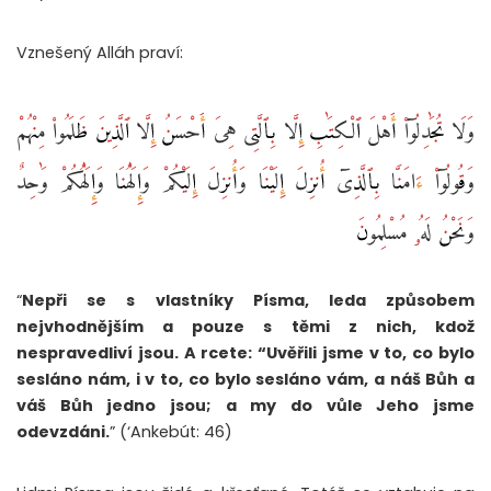
Vznešený Alláh praví:
وَلَا تُجَٰدِلُوٓا۟ أَهْلَ ٱلْكِتَٰبِ إِلَّا بِٱلَّتِى هِىَ أَحْسَنُ إِلَّا ٱلَّذِينَ ظَلَمُوا۟ مِنْهُمْ
وَقُولُوٓا۟ ءَامَنَّا بِٱلَّذِىٓ أُنزِلَ إِلَيْنَا وَأُنزِلَ إِلَيْكُمْ وَإِلَٰهُنَا وَإِلَٰهُكُمْ وَٰحِدٌ
وَنَحْنُ لَهُۥ مُسْلِمُونَ
“
Nepři se s vlastníky Písma, leda způsobem
nejvhodnějším a pouze s těmi z nich, kdož
nespravedliví jsou. A rcete: “Uvěřili jsme v to, co bylo
sesláno nám, i v to, co bylo sesláno vám, a náš Bůh a
váš Bůh jedno jsou; a my do vůle Jeho jsme
odevzdáni.
” (‘Ankebút: 46)