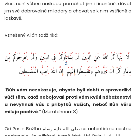
více, není vůbec naškodu pomáhat jim i finančně, dávat
jim své dobrovolné milodary a chovat se k nim vstřícně a
laskavě.
Vznešený Alláh totiž říká:
‏ لَّا يَنْهَاكُمُ اللَّهُ عَنِ الَّذِينَ لَمْ يُقَاتِلُوكُمْ فِي الدِّينِ وَلَمْ يُخْرِجُوكُم مِّن
دِيَارِكُمْ أَن تَبَرُّوهُمْ وَتُقْسِطُوا إِلَيْهِمْ ۚ إِنَّ اللَّهَ يُحِبُّ الْمُقْسِطِينَ ‎
“
Bůh vám nezakazuje, abyste byli dobří a spravedliví
vůči těm, kdož nebojovali proti vám kvůli náboženství
a nevyhnali vás z příbytků vašich, neboť Bůh věru
miluje poctivé.
” (Mumtehana: 8)
Od Posla Božího صلى الله عليه وسلم se autentickou cestou
dochovalo, že přikázal Asmě bint Abí Bekr رضي الله انهما