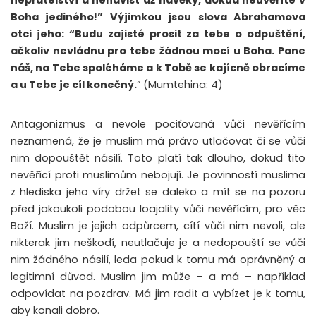
Boha jediného!” Výjimkou jsou slova Abrahamova
otci jeho: “Budu zajisté prosit za tebe o odpuštění,
ačkoliv nevládnu pro tebe žádnou mocí u Boha. Pane
náš, na Tebe spoléháme a k Tobě se kajícně obracíme
a u Tebe je cíl konečný.
” (Mumtehina: 4)
Antagonizmus a nevole pociťovaná vůči nevěřícím
neznamená, že je muslim má právo utlačovat či se vůči
nim dopouštět násilí. Toto platí tak dlouho, dokud tito
nevěřící proti muslimům nebojují. Je povinností muslima
z hlediska jeho víry držet se daleko a mít se na pozoru
před jakoukoli podobou loajality vůči nevěřícím, pro věc
Boží. Muslim je jejich odpůrcem, cítí vůči nim nevoli, ale
nikterak jim neškodí, neutlačuje je a nedopouští se vůči
nim žádného násilí, leda pokud k tomu má oprávněný a
legitimní důvod. Muslim jim může – a má – například
odpovídat na pozdrav. Má jim radit a vybízet je k tomu,
aby konali dobro.