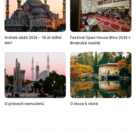
Svátek oběti 2026 – ‘Íd al-Adhá
Festival Open House Brno 2026 v
1447
Brněnské mešitě
O právech nemuslimů
O lásce k vlasti