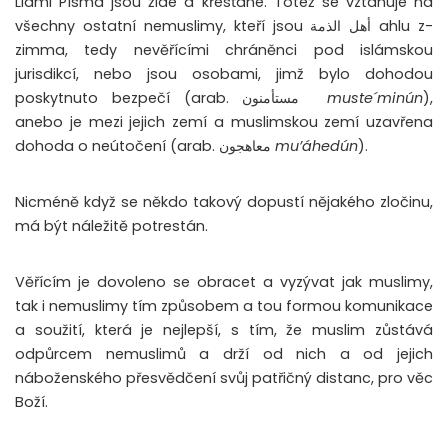
Lidmi Písma jsou židé a křesťané. Totéž se vztahuje na
všechny ostatní nemuslimy, kteří jsou أهل الذمة ahlu z-
zimma, tedy nevěřícími chráněnci pod islámskou
jurisdikcí, nebo jsou osobami, jimž bylo dohodou
poskytnuto bezpečí (arab. مستأمنون
muste´minún
),
anebo je mezi jejich zemí a muslimskou zemí uzavřena
dohoda o neútočení (arab. معاهجون
mu’áhedún
).
Nicméně když se někdo takový dopustí nějakého zločinu,
má být náležitě potrestán.
Věřícím je dovoleno se obracet a vyzývat jak muslimy,
tak i nemuslimy tím způsobem a tou formou komunikace
a soužití, která je nejlepší, s tím, že muslim zůstává
odpůrcem nemuslimů a drží od nich a od jejich
náboženského přesvědčení svůj patřičný distanc, pro věc
Boží.