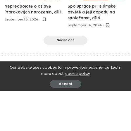
Nepředpojatě o oslavě
Spolupráce při islámské
Prorokových narozenin, díl 1.
osvětě a její dopady na
společnost, díl 4.
September 16, 2024
September 14, 2024
Načíst více
e-Islám
>
Blog
>
Vybraná kázání
>
O Prorokově přímluvě
Our website uses cookies to improve your experience. Learn
more about:
cookie policy
Vybraná kázání
O Prorokově přímluvě
Accept
October 1, 2023