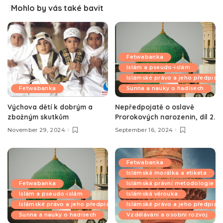
Mohlo by vás také bavit
Fetwabanka
Islám a pseudo-islám
Islámské právo a jeho předpisy
Fetwabanka
Sunna a nauky o hadísech
Výchova dětí k dobrým a
Nepředpojatě o oslavě
zbožným skutkům
Prorokových narozenin, díl 2.
November 29, 2024
September 16, 2024
Fetwabanka
Islámská morálka a etiketa
Fetwabanka
Islámská právní metodologie
Islám a pseudo-islám
Islámská věrouka
Islámské právo a jeho předpisy
Islámské právo a jeho předpisy
Sunna a nauky o hadísech
Vzdělávání a osobní rozvoj