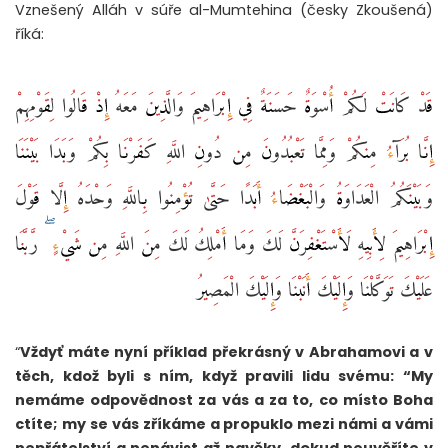
Vznešený Alláh v súře al-Mumtehina (česky Zkoušená)
říká:
قَدْ كَانَتْ لَكُمْ أُسْوَةٌ حَسَنَةٌ فِي إِبْرَاهِيمَ وَالَّذِينَ مَعَهُ إِذْ قَالُوا لِقَوْمِهِمْ
إِنَّا بُرَآءُ مِنكُمْ وَمِمَّا تَعْبُدُونَ مِن دُونِ اللَّهِ كَفَرْنَا بِكُمْ وَبَدَا بَيْنَنَا
وَبَيْنَكُمُ الْعَدَاوَةُ وَالْبَغْضَاءُ أَبَدًا حَتَّىٰ تُؤْمِنُوا بِاللَّهِ وَحْدَهُ إِلَّا قَوْلَ
إِبْرَاهِيمَ لِأَبِيهِ لَأَسْتَغْفِرَنَّ لَكَ وَمَا أَمْلِكُ لَكَ مِنَ اللَّهِ مِن شَيْءٍ ۖ رَّبَّنَا
عَلَيْكَ تَوَكَّلْنَا وَإِلَيْكَ أَنَبْنَا وَإِلَيْكَ الْمَصِيرُ
“
Vždyť máte nyní příklad překrásný v Abrahamovi a v
těch, kdož byli s ním, když pravili lidu svému: “My
nemáme odpovědnost za vás a za to, co místo Boha
ctíte; my se vás zříkáme a propuklo mezi námi a vámi
nepřátelství a nenávist až navěky, dokud neuvěříte v