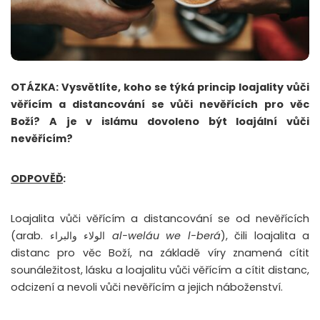
OTÁZKA: Vysvětlíte, koho se týká princip loajality vůči
věřícím a distancování se vůči nevěřících pro věc
Boží? A je v islámu dovoleno být loajální vůči
nevěřícím?
ODPOVĚĎ
:
Loajalita vůči věřícím a distancování se od nevěřících
(arab. الولاء والبراء
al-weláu we l-berá
), čili loajalita a
distanc pro věc Boží, na základě víry znamená cítit
sounáležitost, lásku a loajalitu vůči věřícím a cítit distanc,
odcizení a nevoli vůči nevěřícím a jejich náboženství.