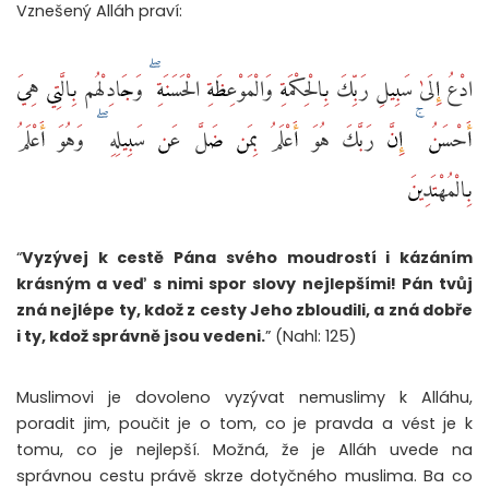
Vznešený Alláh praví:
ادْعُ إِلَىٰ سَبِيلِ رَبِّكَ بِالْحِكْمَةِ وَالْمَوْعِظَةِ الْحَسَنَةِ ۖ وَجَادِلْهُم بِالَّتِي هِيَ
أَحْسَنُ ۚ إِنَّ رَبَّكَ هُوَ أَعْلَمُ بِمَن ضَلَّ عَن سَبِيلِهِ ۖ وَهُوَ أَعْلَمُ
بِالْمُهْتَدِينَ
“
Vyzývej k cestě Pána svého moudrostí i kázáním
krásným a veď s nimi spor slovy nejlepšími! Pán tvůj
zná nejlépe ty, kdož z cesty Jeho zbloudili, a zná dobře
i ty, kdož správně jsou vedeni.
” (Nahl: 125)
Muslimovi je dovoleno vyzývat nemuslimy k Alláhu,
poradit jim, poučit je o tom, co je pravda a vést je k
tomu, co je nejlepší. Možná, že je Alláh uvede na
správnou cestu právě skrze dotyčného muslima. Ba co