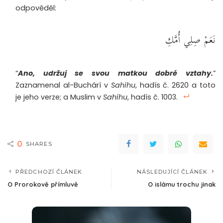
odpověděl:
نَعَمْ صِلِي أُمَّكِ
“
Ano, udržuj se svou matkou dobré vztahy.
”
Zaznamenal al-Buchárí v
Sahíhu
, hadís č. 2620 a toto
je jeho verze; a Muslim v
Sahíhu
, hadís č. 1003.
0
SHARES
PŘEDCHOZÍ ČLÁNEK
NÁSLEDUJÍCÍ ČLÁNEK
O Prorokově přímluvě
O islámu trochu jinak