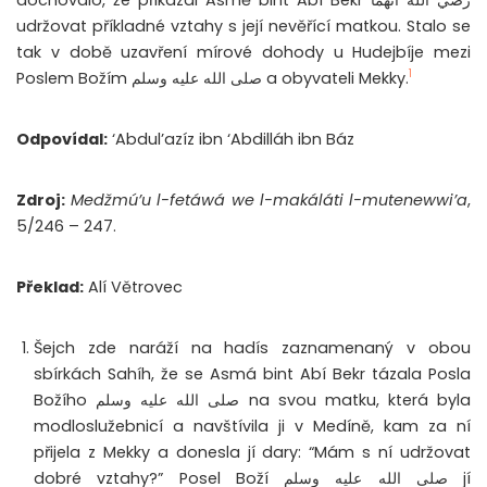
udržovat příkladné vztahy s její nevěřící matkou. Stalo se
tak v době uzavření mírové dohody u Hudejbíje mezi
1
Poslem Božím صلى الله عليه وسلم a obyvateli Mekky.
Odpovídal:
‘Abdul’azíz ibn ‘Abdilláh ibn Báz
Zdroj:
Medžmú’u l-fetáwá we l-makáláti l-mutenewwi’a
,
5/246 – 247.
Překlad:
Alí Větrovec
Šejch zde naráží na hadís zaznamenaný v obou
sbírkách Sahíh, že se Asmá bint Abí Bekr tázala Posla
Božího صلى الله عليه وسلم na svou matku, která byla
modloslužebnicí a navštívila ji v Medíně, kam za ní
přijela z Mekky a donesla jí dary: “Mám s ní udržovat
dobré vztahy?” Posel Boží صلى الله عليه وسلم jí