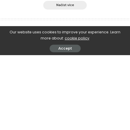
Načíst více
e-Islám
>
Blog
>
Historie muslimů
>
K islámu ho přivedl neobvyklý sen
Our website uses cookies to improve your experience. Learn
more about:
cookie policy
Historie muslimů
Osobnosti dějin islámu
Příběhy a promluvy jímající srdce
Accept
K islámu ho přivedl neobvyklý sen
November 17, 2020