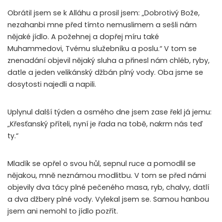
Obrátil jsem se k Alláhu a prosil jsem: „Dobrotivý Bože,
nezahanbi mne před tímto nemuslimem a sešli nám
nějaké jídlo. A požehnej a dopřej míru také
Muhammedovi, Tvému služebníku a poslu.“ V tom se
znenadání objevil nějaký sluha a přinesl nám chléb, ryby,
datle a jeden velikánský džbán plný vody. Oba jsme se
dosytosti najedli a napili.
Uplynul další týden a osmého dne jsem zase řekl já jemu:
„Křesťanský příteli, nyní je řada na tobě, nakrm nás teď
ty.“
Mladík se opřel o svou hůl, sepnul ruce a pomodlil se
nějakou, mně neznámou modlitbu. V tom se před námi
objevily dva tácy plné pečeného masa, ryb, chalvy, datlí
a dva džbery plné vody. Vylekal jsem se. Samou hanbou
jsem ani nemohl to jídlo pozřít.