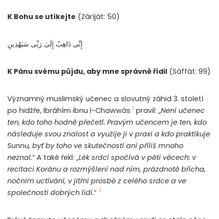
K Bohu se utíkejte
(Záríját: 50)
إِنِّى ذَاهِبٌ إِلَىٰ رَبِّى سَيَهْدِينِ
K Pánu svému půjdu, aby mne správně řídil
(Sáffát: 99)
Významný muslimský učenec a slovutný záhid 3. století
1
po hidžře, Ibráhím ibnu l-Chawwás
pravil: „
Není učenec
ten, kdo toho hodně přečetl. Pravým učencem je ten, kdo
následuje svou znalost a využije ji v praxi a kdo praktikuje
Sunnu, byť by toho ve skutečnosti ani příliš mnoho
neznal.
“ A také řekl: „
Lék srdcí spočívá v pěti věcech: v
recitaci Koránu a rozmýšlení nad ním, prázdnotě břicha,
nočním uctívání, v jitřní prosbě z celého srdce a ve
2
společnosti dobrých lidí.
“