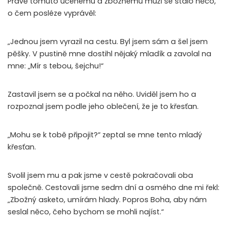
Právě tomuto učenému a zbožnému muži se stalo něco,
o čem posléze vyprávěl:
„Jednou jsem vyrazil na cestu. Byl jsem sám a šel jsem
pěšky. V pustině mne dostihl nějaký mladík a zavolal na
mne: „Mír s tebou, šejchu!“
Zastavil jsem se a počkal na něho. Uviděl jsem ho a
rozpoznal jsem podle jeho oblečení, že je to křesťan.
„Mohu se k tobě připojit?“ zeptal se mne tento mladý
křesťan.
Svolil jsem mu a pak jsme v cestě pokračovali oba
společně. Cestovali jsme sedm dní a osmého dne mi řekl:
„Zbožný asketo, umírám hlady. Popros Boha, aby nám
seslal něco, čeho bychom se mohli najíst.“