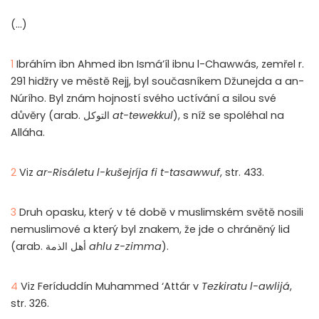
(…)
1
Ibráhím ibn Ahmed ibn Ismá’íl ibnu l-Chawwás, zemřel r.
291 hidžry ve městě Rejj, byl současníkem Džunejda a an-
Núrího. Byl znám hojností svého uctívání a silou své
důvěry (arab. التوكل
at-tewekkul
), s níž se spoléhal na
Alláha.
2
Viz
ar-Risáletu l-kušejríja fi t-tasawwuf
, str. 433.
3
Druh opasku, který v té době v muslimském světě nosili
nemuslimové a který byl znakem, že jde o chráněný lid
(arab. أهل الذمة
ahlu z-zimma
).
4
Viz Feríduddín Muhammed ‘Attár v
Tezkiratu l-awlijá
,
str. 326.