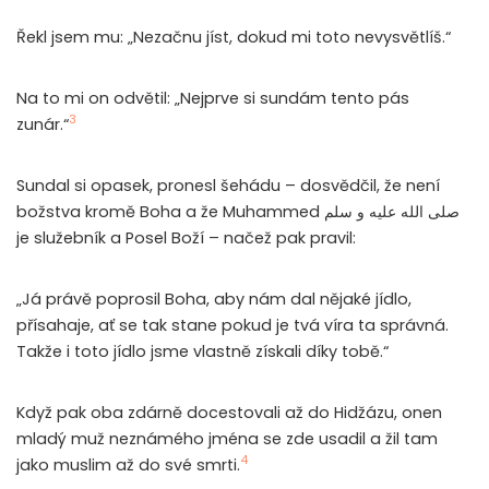
Řekl jsem mu: „Nezačnu jíst, dokud mi toto nevysvětlíš.“
Na to mi on odvětil: „Nejprve si sundám tento pás
3
zunár.“
Sundal si opasek, pronesl šehádu – dosvědčil, že není
božstva kromě Boha a že Muhammed صلى الله عليه و سلم
je služebník a Posel Boží – načež pak pravil:
„Já právě poprosil Boha, aby nám dal nějaké jídlo,
přísahaje, ať se tak stane pokud je tvá víra ta správná.
Takže i toto jídlo jsme vlastně získali díky tobě.“
Když pak oba zdárně docestovali až do Hidžázu, onen
mladý muž neznámého jména se zde usadil a žil tam
4
jako muslim až do své smrti.