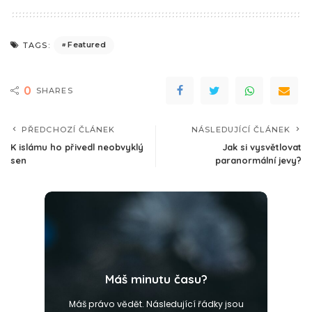
Featured
TAGS:
0
SHARES
PŘEDCHOZÍ ČLÁNEK
NÁSLEDUJÍCÍ ČLÁNEK
K islámu ho přivedl neobvyklý
Jak si vysvětlovat
sen
paranormální jevy?
Máš minutu času?
Máš právo vědět. Následující řádky jsou