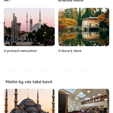
1447
Brněnské mešitě
O právech nemuslimů
O lásce k vlasti
Mohlo by vás také bavit