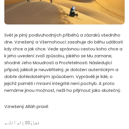
Svět je plný podivuhodných příběhů a zázraků všedního
dne. Vznešený a Všemohoucí zasahuje do běhu události
kdy chce a jak chce. Vede správnou cestou koho chce a
k jeho uvedení zvolí způsobu, jakého se Mu zamane,
shodně Jeho Moudrosti a Prozřetelnosti. Následující
případ, jakkoli je neuvěřitelný, je doložen autentickým a
dobře dohledatelným způsobem. Vyprávěli je lidé, o
jejichž paměti i mravní integritě není pochyb. A proto
nemáme jinou možnost, nežli ho přijmout jako skutečný.
Vznešený Alláh pravil:
فَفِرُّوٓا۟ إِلَى ٱللَّـهِ