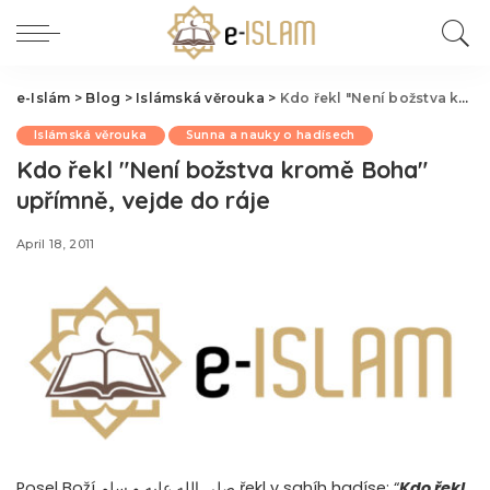
e-Islám
>
Blog
>
Islámská věrouka
>
Kdo řekl "Není božstva kromě Boha" upřímně, vejde do ráje
Islámská věrouka
Sunna a nauky o hadísech
Kdo řekl "Není božstva kromě Boha"
upřímně, vejde do ráje
April 18, 2011
Posel Boží صلى الله عليه و سلم řekl v sahíh hadíse: “
Kdo řekl