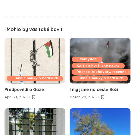
Mohlo by vás také bavit
K zamyšlení
Korán a koránské nauky
Reakce, rozhovory, recenze a k
Sunna a nauky o hadísech
Sunna a nauky o hadísech
Předpovědi o Gaze
I my jsme na cestě Boží
April 21, 2025
March 28, 2025