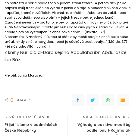
ho potrestá v pekle podle toho, v jakém stavu zemřel. A potom až v pekle
odpyká svůj trest, Alláh ho vyndá z pekla do ráje. A nenechá nikoho v pekle
napořád, kromě nevěřících. Všichni, kdo hřešili – třeba ten co zabil, nebo
zabil svou duši, nebo cizoložník – jejich trest v pekle jednou končí.
Označení nevěřící – pro toho je peklo napořád a nikdy nekončí. Jak praví
Alláh Nejvznešenější: …” takto jim Bůh ukáže činy jejich k zármutku jejich. A
nebude pro ně vystoupení z ohně pekelného!….” (Bekara:167)
A potom řekl Vznešený…” Budou si přát, aby mohli odejít z ohně pekelného,
avšak nikdy z něho nevyjdou, neboť je očekává trest trvalý….” (Máida: 37)
Kéž nás toho Alláh uchrání.
Z knihy Núr ‘alá d-Darb šejcha Abdulláha ibn Abdul’azíze
ibn Báz.
Přeložil: Jahjá Moravec
0
SHARES
PŘEDCHOZÍ ČLÁNEK
NÁSLEDUJÍCÍ ČLÁNEK
Přijetí islámu v podmínkách
Výhody a pozitiva modlitby
České Republiky
podle Ibnu l-Kajjíma al-