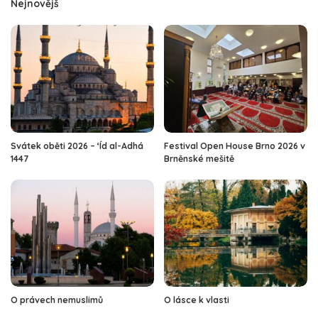
Nejnovějš
Svátek oběti 2026 – ‘Íd al-Adhá
Festival Open House Brno 2026 v
1447
Brněnské mešitě
O právech nemuslimů
O lásce k vlasti