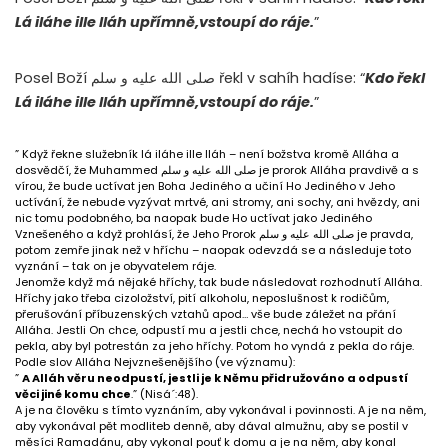
Lá iláhe ille lláh upřímně,vstoupí do ráje.
”
Posel Boží صلى الله عليه و سلم řekl v sahíh hadíse: “
Kdo řekl
Lá iláhe ille lláh upřímně,vstoupí do ráje.
”
” Když řekne služebník lá iláhe ille lláh – není božstva kromě Alláha a
dosvědčí, že Muhammed صلى الله عليه و سلم je prorok Alláha pravdivě a s
vírou, že bude uctívat jen Boha Jediného a učiní Ho Jediného v Jeho
uctívání, že nebude vyzývat mrtvé, ani stromy, ani sochy, ani hvězdy, ani
nic tomu podobného, ba naopak bude Ho uctívat jako Jediného
Vznešeného a když prohlásí, že Jeho Prorok صلى الله عليه و سلم je pravda,
potom zemře jinak než v hříchu – naopak odevzdá se a následuje toto
vyznání – tak on je obyvatelem ráje.
Jenomže když má nějaké hříchy, tak bude následovat rozhodnutí Alláha.
Hříchy jako třeba cizoložství, pití alkoholu, neposlušnost k rodičům,
přerušování příbuzenských vztahů apod… vše bude záležet na přání
Alláha. Jestli On chce, odpustí mu a jestli chce, nechá ho vstoupit do
pekla, aby byl potrestán za jeho hříchy. Potom ho vyndá z pekla do ráje.
Podle slov Alláha Nejvznešenějšího (ve významu):
”
A Alláh věru neodpustí, jestli je k Němu přidružováno a odpustí
věci jiné komu chce
.” (Nisá´:48).
A je na člověku s tímto vyznáním, aby vykonával i povinnosti. A je na něm,
aby vykonával pět modliteb denně, aby dával almužnu, aby se postil v
měsíci Ramadánu, aby vykonal pouť k domu a je na něm, aby konal