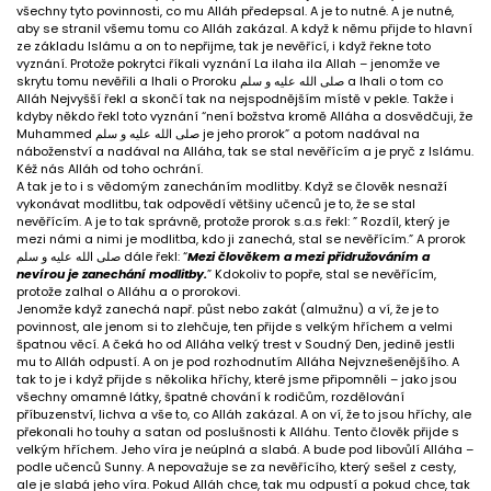
všechny tyto povinnosti, co mu Alláh předepsal. A je to nutné. A je nutné,
aby se stranil všemu tomu co Alláh zakázal. A když k němu přijde to hlavní
ze základu Islámu a on to nepřijme, tak je nevěřící, i když řekne toto
vyznání. Protože pokrytci říkali vyznání La ilaha ila Allah – jenomže ve
skrytu tomu nevěřili a lhali o Proroku صلى الله عليه و سلم a lhali o tom co
Alláh Nejvyšší řekl a skončí tak na nejspodnějším místě v pekle. Takže i
kdyby někdo řekl toto vyznání “není božstva kromě Alláha a dosvědčuji, že
Muhammed صلى الله عليه و سلم je jeho prorok” a potom nadával na
náboženství a nadával na Alláha, tak se stal nevěřícím a je pryč z Islámu.
Kéž nás Alláh od toho ochrání.
A tak je to i s vědomým zanecháním modlitby. Když se člověk nesnaží
vykonávat modlitbu, tak odpovědí většiny učenců je to, že se stal
nevěřícím. A je to tak správně, protože prorok s.a.s řekl: ” Rozdíl, který je
mezi námi a nimi je modlitba, kdo ji zanechá, stal se nevěřícím.” A prorok
صلى الله عليه و سلم dále řekl: “
Mezi člověkem a mezi přidružováním a
nevírou je zanechání modlitby.
” Kdokoliv to popře, stal se nevěřícím,
protože zalhal o Alláhu a o prorokovi.
Jenomže když zanechá např. půst nebo zakát (almužnu) a ví, že je to
povinnost, ale jenom si to zlehčuje, ten přijde s velkým hříchem a velmi
špatnou věcí. A čeká ho od Alláha velký trest v Soudný Den, jedině jestli
mu to Alláh odpustí. A on je pod rozhodnutím Alláha Nejvznešenějšího. A
tak to je i když přijde s několika hříchy, které jsme připomněli – jako jsou
všechny omamné látky, špatné chování k rodičům, rozdělování
příbuzenství, lichva a vše to, co Alláh zakázal. A on ví, že to jsou hříchy, ale
překonali ho touhy a satan od poslušnosti k Alláhu. Tento člověk přijde s
velkým hříchem. Jeho víra je neúplná a slabá. A bude pod libovůlí Alláha –
podle učenců Sunny. A nepovažuje se za nevěřícího, který sešel z cesty,
ale je slabá jeho víra. Pokud Alláh chce, tak mu odpustí a pokud chce, tak