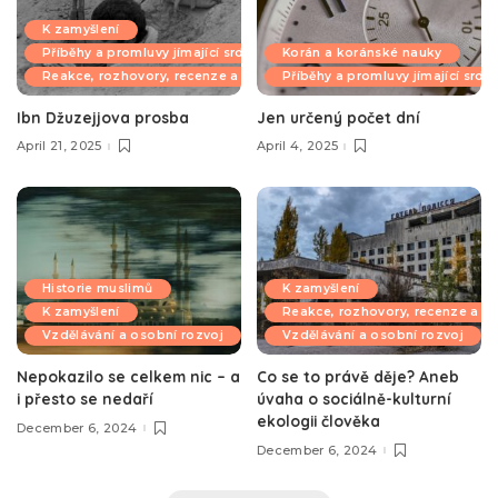
K zamyšlení
Příběhy a promluvy jímající srdce
Korán a koránské nauky
Reakce, rozhovory, recenze a komentáře
Příběhy a promluvy jímající srdc
Ibn Džuzejjova prosba
Jen určený počet dní
April 21, 2025
April 4, 2025
Historie muslimů
K zamyšlení
K zamyšlení
Reakce, rozhovory, recenze a k
Vzdělávání a osobní rozvoj
Vzdělávání a osobní rozvoj
Nepokazilo se celkem nic – a
Co se to právě děje? Aneb
i přesto se nedaří
úvaha o sociálně-kulturní
ekologii člověka
December 6, 2024
December 6, 2024