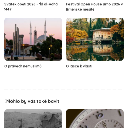
Svátek oběti 2026 – ‘Íd al-Adhá
Festival Open House Brno 2026 v
1447
Brněnské mešitě
O právech nemuslimů
O lásce k vlasti
Mohlo by vás také bavit