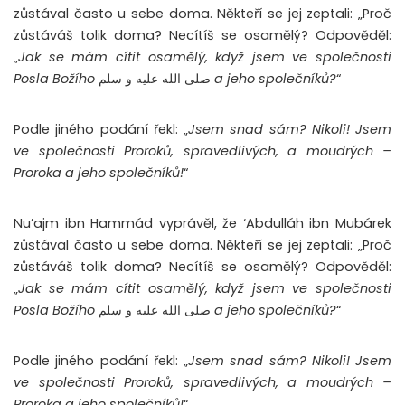
zůstával často u sebe doma. Někteří se jej zeptali: „Proč
zůstáváš tolik doma? Necítíš se osamělý? Odpověděl:
„
Jak se mám cítit osamělý, když jsem ve společnosti
Posla Božího
صلى الله عليه و سلم
a jeho společníků?
“
Podle jiného podání řekl: „
Jsem snad sám? Nikoli! Jsem
ve společnosti Proroků, spravedlivých, a moudrých –
Proroka a jeho společníků!
“
Nu’ajm ibn Hammád vyprávěl, že ‘Abdulláh ibn Mubárek
zůstával často u sebe doma. Někteří se jej zeptali: „Proč
zůstáváš tolik doma? Necítíš se osamělý? Odpověděl:
„
Jak se mám cítit osamělý, když jsem ve společnosti
Posla Božího
صلى الله عليه و سلم
a jeho společníků?
“
Podle jiného podání řekl: „
Jsem snad sám? Nikoli! Jsem
ve společnosti Proroků, spravedlivých, a moudrých –
Proroka a jeho společníků!
“