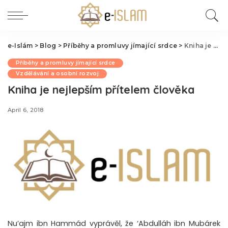
e-Islám
>
Blog
>
Příběhy a promluvy jímající srdce
>
Kniha je nejlepším přítelem člověka
Příběhy a promluvy jímající srdce
Vzdělávání a osobní rozvoj
Kniha je nejlepším přítelem člověka
April 6, 2018
Nu’ajm ibn Hammád vyprávěl, že ‘Abdulláh ibn Mubárek