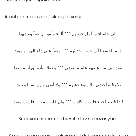
A potom recitoval následující verše:
وﻟﻲ ﺟﻠﺴﺎء ﻣﺎ أﻣﻞ ﺣﺪﻳﺜﻬﻢ *** أﻟﺒﺎء ﻣﺄﻣﻮﻧﻮن ﻏﻴﺒﺎً وﻣﺸﻬﺪا
إذا ﻣﺎ اﺟﺘﻤﻌﻨﺎ آﺎن ﺣﺴﻦ ﺣﺪﻳﺜﻬﻢ *** ﻣﻌﻴﻨﺎً ﻋﻠﻰ دﻓﻊ اﻟﻬﻤﻮم ﻣﺆﻳﺪا
ﻳﻔﻴﺪوﻧﻨﻲ ﻣﻦ ﻋﻠﻤﻬﻢ ﻋﻠﻢ ﻣﺎ ﻣﻀﻰ *** وﻋﻘﻼ وﺗﺄدﻳﺒﺎ ورأﻳﺎ ﻣﺴﺪدا
ﺑﻼ رﻗﺒﺔ أﺧﺸﻰ وﻻ ﺳﻮء ﻋﺸﺮة *** وﻻ أﺗﻘﻲ ﻣﻨﻬﻢ ﻟﺴﺎﻧﺎ وﻻ ﻳﺪا
ﻓﺈذا ﻗﻠﺖ: أﺣﻴﺎء ﻓﻠﺴﺖ ﺑﻜﺎذب *** وإن ﻗﻠﺖ: أﻣﻮات ﻓﻠﺴﺖ ﻣﻔﻨﺪا
Sedávám s přáteli, kterých slov se nezasytím
S moudrými a pravdomluvnými, když jsou zde i když tu