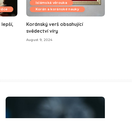
Islámská věrouka
srdce
Korán a koránské nauky
 lepší,
Koránský verš obsahující
svědectví víry
August 9, 2024