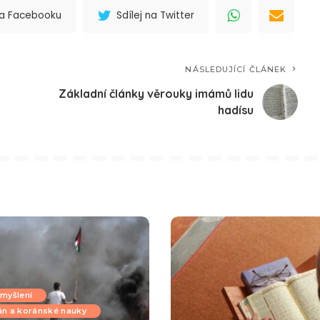
 na Facebooku
Sdílej na Twitter
NÁSLEDUJÍCÍ ČLÁNEK
Základní články věrouky imámů lidu
hadísu
myšlení
án a koránské nauky