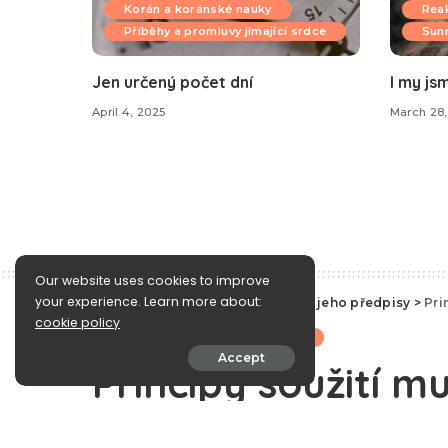
Korán a koránské nauky
Reak
Příběhy a promluvy jímající srdce
Sunn
Jen určený počet dní
I my js
April 4, 2025
March 28,
Our website uses cookies to improve
your experience. Learn more about:
e-Islám
>
Blog
>
Islámské právo a jeho předpisy
>
Pri
cookie policy
Islámské právo a jeho předpisy
Accept
Principy soužití mu
Koránu a Sunně, dí