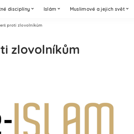
né disciplíny
Islám
Muslimové a jejich svět
erš proti zlovolníkům
ti zlovolníkům