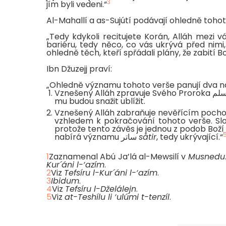
3
jím byli vedeni.“
Al-Mahallí a as-Sujútí podávají ohledně tohot
„Tedy kdykoli recitujete Korán, Alláh mezi vá
bariéru, tedy něco, co vás ukrývá před nimi
Ibn Džuzejj praví:
„Ohledně významu tohoto verše panují dva n
Vznešený Alláh zpravuje Svého Proroka صلى الله عليه و سلم, že jej skryje před nevěřícími, kdykoli se
mu budou snažit ublížit.
protože tento závěs je jednou z podob Boží m
nabírá významu ساتر
sátir
, tedy ukrývající.“
1
Zaznamenal Abú Ja’lá al-Mewsilí v
Musnedu
Kur´áni l-‘azím
.
2
Viz
Tefsíru l-Kur´áni l-‘azím
.
3
Ibidum
.
4
Viz
Tefsíru l-Dželálejn
.
5
Viz
at-Teshílu li ‘ulúmi t-tenzíl
.