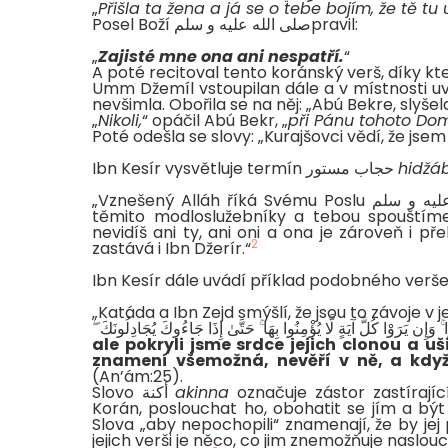
„
Přišla ta žena a já se o tebe bojím, že tě tu u
Posel Boží صلى الله عليه و سلمpravil:
„
Zajisté mne ona ani nespatří.
“
A poté recitoval tento koránský verš, díky k
Umm Džemíl vstoupilan dále a v místnosti uviděla Abú Bekra,
nevšimla. Obořila se na něj: „Abú Bekre, slyšel
„
Nikoli,
“ opáčil Abú Bekr, „
při Pánu tohoto D
Poté odešla se slovy: „Kurajšovci vědí, že jsem
Ibn Kesír vysvětluje termín حجاب مستور
hidžá
„Vznešený Alláh říká Svému Poslu صلى الله عليه و سلم: „Když recituješ, Muhammede, Korán, mezi
těmito modloslužebníky a tebou spouštíme n
nevidíš ani ty, ani oni a ona je zároveň i
2
zastává i Ibn Džerír.“
Ibn Kesír dále uvádí příklad podobného verše 
„Katáda a Ibn Zejd smýšlí, že jsou to závoje v jej
ۖ  وَإِن يَرَوْا كُلَّ آيَةٍ لَّا يُؤْمِنُوا بِهَا ۚ حَتَّىٰ إِذَا جَاءُوكَ يُجَادِلُونَكَ
ale pokryli jsme srdce jejich clonou a uš
znamení všemožná, nevěří v ně, a když
(An’ám:25).
Slovo أكنة
akinna
označuje zástor zastírajíc
Korán, poslouchat ho, obohatit se jím a být j
Slova „aby nepochopili“ znamenají, že by jej 
jejich verši je něco, co jim znemožňuje naslou