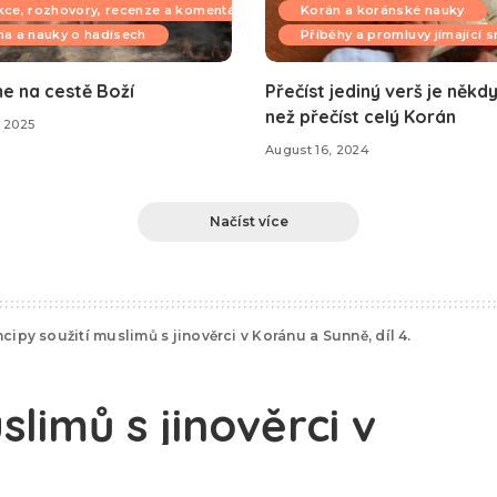
ce, rozhovory, recenze a komentáře
Korán a koránské nauky
a a nauky o hadísech
Příběhy a promluvy jímající 
me na cestě Boží
Přečíst jediný verš je někdy
než přečíst celý Korán
 2025
August 16, 2024
Načíst více
ncipy soužití muslimů s jinověrci v Koránu a Sunně, díl 4.
slimů s jinověrci v
l 4.