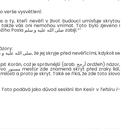
o verše vysvětlení:
s a ty, kteří nevěří v život budoucí umísťuje skrytou
, takže vás oni nemohou vnímat. Toto bylo zjeveno i
4
ohledně těch, kteří spřádali plány, že zabití Božího Posla صلى الله عليه و سلم zabijí.“
ázory:
Vznešený Alláh zabraňuje nevěřícím pochopit Korán, což je správnější (arab. أرجح
ardžeh
) názor,
vzhledem k pokračování tohoto verše. Slovo مستور
mestúr
zde znamená skryt před zraky lidí,
ilosti a proto je skryt. Také se říká, že zde toto slovo
5
. Toto podává jako důvod seslání Ibn Kesír v
Tefsíru l-