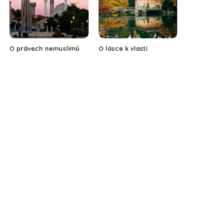
O právech nemuslimů
O lásce k vlasti