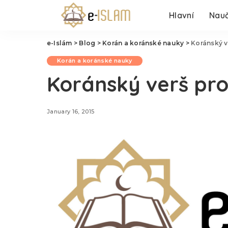
Hlavní
Nauč
e-Islám
>
Blog
>
Korán a koránské nauky
>
Koránský v
Korán a koránské nauky
Koránský verš pro
January 16, 2015