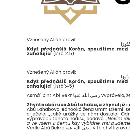
Vznešený Alláh pravil:
سْتُورًا
Když přednášíš Korán, spouštíme mezi 
zahalující
(Isrá´:45)
Vznešený Alláh pravil:
سْتُورًا
Když přednášíš Korán, spouštíme mezi 
zahalující
(Isrá´:45)
Asmá´ bint Abí Bekr ه عنها
Zhyňte obě ruce Abú Lahaba,a zhynul již i 
Abú Lahabova jednooká žena Umm Džemíl se p
a ječela: „Jaké urážky se nám dostalo! Odmí
vypravěčů tohoto hadísu, dodává: „
Nevím jak 
a ve všem, k čemu kdy vybídne, mu budeme
Vedle Abú Bekra رضي الله عنه v té chvíli zrovna seděl Posel Boží صلى الله عليه و سلم. Abú Bekr mu řekl: