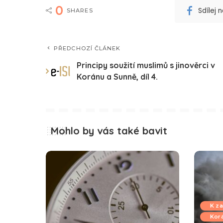
0
Sdílej
SHARES
PŘEDCHOZÍ ČLÁNEK
Principy soužití muslimů s jinověrci v
Koránu a Sunně, díl 4.
Mohlo by vás také bavit
K za
Kor