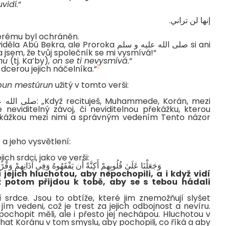
vidí.
“
إنها لن تراني.
terému byl ochráněn.
 ale Proroka صلى الله عليه و سلم si ani
a jsem, že tvůj společník se mi vysmívá!“
omu
(tj. Ka’by)
, on se ti nevysmívá.
“
1
 dcerou jejich náčelníka.“
bun mestúrun
užitý v tomto verši:
eviditelný závoj, či neviditelnou překážku, kterou
 překážkou mezi nimi a správným vedením Tento názor
a jeho vysvětlení:
ich srdci, jako ve verši:
وَجَعَلْنَا عَلَىٰ قُلُوبِهِمْ أَكِنَّةً أَن يَفْقَهُوهُ وَفِي آذَانِهِمْ وَقْرًا ۚ
i jejich hluchotou, aby nepochopili, a i když vidí
 potom přijdou k tobě, aby se s tebou hádali
í srdce. Jsou to obtíže, které jim znemožňují slyšet
ím vedeni, což je trest za jejich odbojnost a nevíru.
pochopit měli, ale i přesto jej nechápou. Hluchotou v
chat Koránu v tom smyslu, aby pochopili, co říká a aby