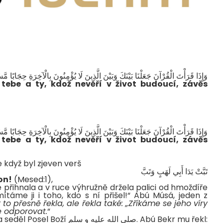
وَإِذَا قَرَأْتَ الْقُرْآنَ جَعَلْنَا بَيْنَكَ وَبَيْنَ الَّذِينَ لَا يُؤْمِنُونَ بِالْآخِرَةِ حِجَابًا مَّ
tebe a ty, kdož nevěří v život budoucí, závěs
وَإِذَا قَرَأْتَ الْقُرْآنَ جَعَلْنَا بَيْنَكَ وَبَيْنَ الَّذِينَ لَا يُؤْمِنُونَ بِالْآخِرَةِ حِجَابًا مَّ
tebe a ty, kdož nevěří v život budoucí, závěs
رضي الل vyprávěla, že když byl zjeven verš
تَبَّتْ يَدَا أَبِي لَهَبٍ وَتَبَّ
on!
(Mesed:1),
řihnala a v ruce výhružně držela palici od hmoždíře
táme ji i toho, kdo s ní přišel!“ Abú Músá, jeden z
to přesně řekla, ale řekla také: „Zříkáme se jeho víry
 odporovat.
“