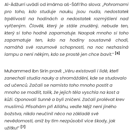
Al-Ádžurrí uvádí od imáma aš-Šáfi’ího slova: „
Pohromami
pro toho, kdo studuje nauku, jsou nuda, nedostatek
trpělivosti na hodinách a nedostatek rozmýšlení nad
vyřčeným. Člověk, který je stále znuděný, nebude ten,
který si toho hodně zapamatuje. Naopak mnoho si toho
zapamatuje ten, kdo na hodiny soustavně chodí,
namáhá své rozumové schopnosti, na noc nezhasíná
[6]
lampu a není někým, kdo se prostě jen chce bavit.
“
Muhammed ibn Sirín pravil: „
Věru existovali i lidé, kteří
zanechali studia nauky a shromáždění, kde se studovalo
od učenců. Začali se namísto toho mnoho postit a
mnoho se modlit, tolik, že jejich těla vyschla na kost a
kůži. Oponovali Sunně a byli zničeni. Začali prolévat krev
muslimů. Přísahám při Alláhu, vedle Nějž není jiného
božstva, nikdo neučinil něco na základě své
nevědomosti, aniž by tím nezpůsobil více škody, jak
[7]
užitku!
“