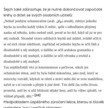
Šejch také zdůrazňuje, že je nutné dokončovat započaté
knihy a držet se svých osobních učitelů:
„
Nebuď pouhým ochutnavačem (arab. ذواق
zewák
), měníce jednoho
šejcha za nového každý týden či měsíc, spíše s odhodláním přejímej
nauku od někoho, koho osobně znáš, pevně se ho drž, když už jsi se pro
něj rozhodl. Nicméně vícero odlišných šejchů mít můžeš, zvláště učíš-li
se od nich různé záležitosti, například od jednoho šejcha se učíš fikh a
dlouhodobě u něj studuješ, u dalšího se učíš arabskou gramatiku a
dlouhodobě u něj studuješ, u dalšího se učíš věrouku a tewhíd a
dlouhodobě u něj studuješ.
Tou nejdůležitější věcí je konzistentnost a pečlivost, nikoli jen
ochutnávání témat, aniž by byla řádně dokončena, jako muž, který se
notoricky rozvádí, kdykoli se ožení a stráví sedm dní se svou manželkou,
načež se s ní rozvede a přejde k jiné ženě. Tím delší čas svého života
promrhá, aniž by si užil blízkosti nějaké ženy, aniž by vůbec zplodil, ve
[20]
“
většině případů, děti.
Předpokladem úspěšného zúročení lekce, kterou si člověk
vyslechne, jsou i pečlivé záznamy.