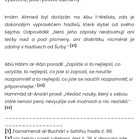
Imám Ahmed byl dotázán na Abu l-Welída, zda je
dokonalým vypravěčem hadísů, které slyšel od svého
šejcha. Odpověděl: „
Není, jeho zápisky neobsahují ani
tečky nad a pod písmeny, ani diakritiku, nicméně je
[21]
zdatný v hadísech od Šu’by.
”
Abú Hátim ar-Rází poradil: „
Zapište si to nejlepší, co
uslyšíte, to nejlepší, co jste si zapsali, se naučte
nazpamněť a to nejlepší, co jste se naučili nazpamněť, si
[22]
připomínejte.
“
Hammád al-Ansárí pravil: „
Hledač nauky, který s sebou
stále nenosí pero, nevyužije své možnosti a nic nezíská.
“
[23]
______________________________________
_________________
[1]
Zaznamenal al-Buchárí v
Sahíhu
, hadís č. 66.
[2]
Viz
Tefsíru súreti l-Bekara
, ájet č. 26. K dispozici zde: