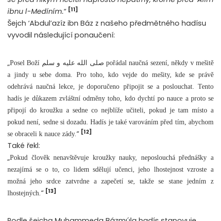
[11]
ibnu l-Medíním.
“
Šejch ‘Abdul’azíz ibn Báz z našeho předmětného hadísu
vyvodil následující ponaučení:
„
Posel Boží صلى الله عليه و سلم pořádal naučná sezení, někdy v mešitě
a jindy u sebe doma. Pro toho, kdo vejde do mešity, kde se právě
odehrává naučná lekce, je doporučeno připojit se a poslouchat. Tento
hadís je důkazem zvláštní odměny toho, kdo dychtí po nauce a proto se
připojí do kroužku a sedne co nejblíže učiteli, pokud je tam místo a
pokud není, sedne si dozadu. Hadís je také varováním před tím, abychom
[12]
“
se obraceli k nauce zády.
Také řekl:
„
Pokud člověk nenavštěvuje kroužky nauky, neposlouchá přednášky a
nezajímá se o to, co lidem sdělují učenci, jeho lhostejnost vzroste a
možná jeho srdce zatvrdne a zapečetí se, takže se stane jedním z
[13]
“
lhostejných.
Podle šejcha Muhammeda Bázmúla hadís stanovuje