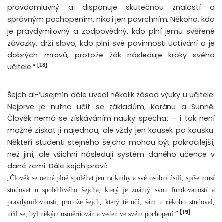
pravdomluvný a disponuje skutečnou znalostí a
správným pochopením, nikoli jen povrchním. Někoho, kdo
je pravdymilovný a zodpovědný, kdo plní jemu svěřené
závazky, drží slovo, kdo plní své povinnosti uctívání a je
dobrých mravů, protože žák následuje kroky svého
[18]
učitele.
“
Šejch al-‘Usejmín dále uvedl několik zásad výuky u učitele:
Nejprve je nutno učit se základům, Koránu a Sunně.
Člověk nemá se získáváním nauky spěchat – i tak není
možné získat ji najednou, ale vždy jen kousek po kousku.
Někteří studenti stejného šejcha mohou být pokročilejší,
než jiní, ale všichni následují systém daného učence v
dané zemi. Dále šejch praví:
„
Člověk se nemá plně spoléhat jen na knihy a své osobní úsilí, spíše musí
studovat u spolehlivého šejcha, který je známý svou fundovaností a
pravdymilovností, protože šejch, který tě učí, sám u někoho studoval,
[19]
“
učil se, byl někým usměrňován a veden ve svém pochopení.