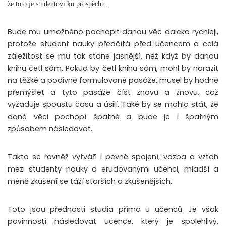
že toto je studentovi ku prospěchu.
Bude mu umožněno pochopit danou věc daleko rychleji,
protože student nauky předčítá před učencem a celá
záležitost se mu tak stane jasnější, než když by danou
knihu četl sám. Pokud by četl knihu sám, mohl by narazit
na těžké a podivně formulované pasáže, musel by hodně
přemýšlet a tyto pasáže číst znovu a znovu, což
vyžaduje spoustu času a úsilí. Také by se mohlo stát, že
dané věci pochopí špatně a bude je i špatným
způsobem následovat.
Takto se rovněž vytváří i pevné spojení, vazba a vztah
mezi studenty nauky a erudovanými učenci, mladší a
méně zkušení se táží starších a zkušenějších.
Toto jsou přednosti studia přímo u učenců. Je však
povinností následovat učence, který je spolehlivý,