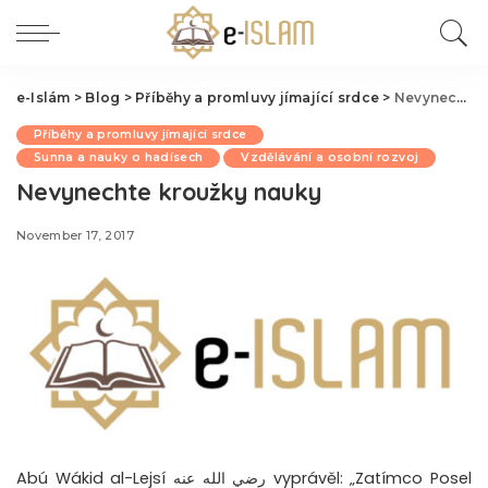
e-Islám
>
Blog
>
Příběhy a promluvy jímající srdce
>
Nevynechte kroužky nauky
Příběhy a promluvy jímající srdce
Sunna a nauky o hadísech
Vzdělávání a osobní rozvoj
Nevynechte kroužky nauky
November 17, 2017
Abú Wákid al-Lejsí رضي الله عنه vyprávěl: „Zatímco Posel