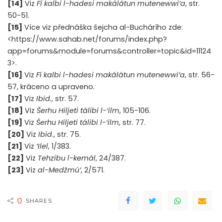
[14]
Viz
Fí kalbi l-hadesi makálátun mutenewwi’a
, str.
50-51.
[15]
Více viz přednáška šejcha al-Buchárího zde:
<https://www.sahab.net/forums/index.php?
app=forums&module=forums&controller=topic&id=11124
3>.
[16]
Viz
Fí kalbi l-hadesi makálátun mutenewwi’a
, str. 56-
57, kráceno a upraveno.
[17]
Viz
Ibid.
, str. 57.
[18]
Viz
Šerhu Hiljeti tálibi l-‘ilm
, 105-106.
[19]
Viz
Šerhu Hiljeti tálibi l-‘ilm
, str. 77.
[20]
Viz
Ibid
., str. 75.
[21]
Viz
‘Ilel
, 1/383.
[22]
Viz
Tehzíbu l-kemál
, 24/387.
[23]
Viz
al-Medžmú’
, 2/571.
0
SHARES