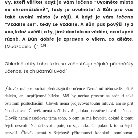
Vy, kteří věříte! Když je vám řečeno “Uvolněte místo
ve shromáždění!”, tedy je uvolněte! A Bůh pro vás
také uvolní místo (v ráji). A když je vám řečeno
“Vzdalte se!”, tedy se vzdalte. A Bůh pak povýší ty z
vás, kdož uvěřili, a ty, jimž dostalo se vědění, na stupně
různé. A Bůh dobře je zpraven o všem, co děláte.
[16]
(Mudžádela:11)
“
Ohledně etiky toho, kdo se zúčastňuje nějaké přednášky
učence, šejch Bázmúl uvádí:
„
Člověk má poslouchat přednášejícího učence. Nemá od něho sedět příliš
daleko, ani nepříjemně blízko. Měl by nechat prostor na sednutí také
ostatním posluchačům. Člověk nemá projevovat touhu mluvit, ani se přít
či debatovat. Člověk nemá začít hovořit, dokud nezačne hovořit učenec.
Člověk nemá nastolovat téma toho, o čem se má hovořit, dokud k tomu
šejch nesvolí. Nemá hovořit poté, co šejch skončí, pokud k tomu šejch
nesvolí. Člověk nemá v šejchově přítomnosti kohokoli pomlouvat.