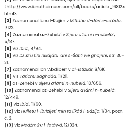
<http://www.ibnothaimeen.com/all/books/article_16812.s
html>.
[3]
Zaznamenal Ibnu l-Kajjim v
Miftáhu d-dári s-se’áda
,
1/122.
[4]
Zaznamenal az-Zehebí v
Sijeru a’lámi n-nubelá´
,
5/87.
[5]
Viz
Ibid.
, 4/94.
[6]
Viz
Džuz´u fíhi hikájátu ‘ani š-Šáfi’í we ghajrihi
, str. 30-
31.
[7]
Zaznamenal Ibn ‘Abdilberr v
al-Istizkár
, 8/616.
[8]
Viz
Táríchu Baghdád
. 11/211.
[9]
az-Zehebí v
Sijeru a’lámi n-nubelá
, 10/656.
[10]
Zaznamenal az-Zehebí v
Sijeru a’lámi n-nubelá
,
12/449.
[11]
Viz
Ibid
., 11/60.
[12]
Viz
Hulletu l-ibrízíjeti min ta’líkáti l-Bázíja
, 1/34, pozn.
č. 2.
[13]
Viz
Medžmú’u l-fetáwá
, 12/324.