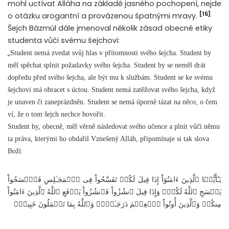
mohl uctívat Alláha na základě jasného pochopení, nejde
[15]
o otázku arogantní a provázenou špatnými mravy.
Šejch Bázmúl dále jmenoval několik zásad obecné etiky
studenta vůči svému šejchovi:
„
Student nemá zvedat svůj hlas v přítomnosti svého šejcha. Student by
měl spěchat splnit požadavky svého šejcha. Student by se neměl drát
dopředu před svého šejcha, ale být mu k službám. Student se ke svému
šejchovi má obracet s úctou. Student nemá zatěžovat svého šejcha, když
je unaven či zaneprázdněn. Student se nemá úporně tázat na něco, o čem
ví, že o tom šejch nechce hovořit.
Student by, obecně, měl věrně následovat svého učence a plnit vůči němu
ta práva, kterými ho obdařil Vznešený Alláh, připomínaje si tak slova
Boží:
يَـٰٓأَيُّہَا ٱلَّذِينَ ءَامَنُوٓاْ إِذَا قِيلَ لَكُمۡ تَفَسَّحُواْ فِى ٱلۡمَجَـٰلِسِ فَٱفۡسَحُواْ
يَفۡسَحِ ٱللَّهُ لَكُمۡ‌ۖ وَإِذَا قِيلَ ٱنشُزُواْ فَٱنشُزُواْ يَرۡفَعِ ٱللَّهُ ٱلَّذِينَ ءَامَنُواْ
مِنكُمۡ وَٱلَّذِينَ أُوتُواْ ٱلۡعِلۡمَ دَرَجَـٰتٍ۬‌ۚ وَٱللَّهُ بِمَا تَعۡمَلُونَ خَبِيرٌ۬