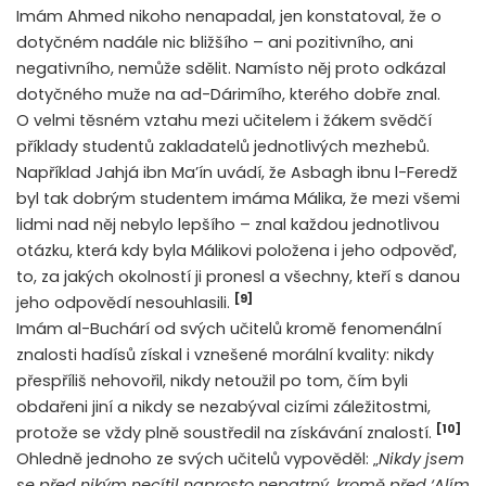
Imám Ahmed nikoho nenapadal, jen konstatoval, že o
dotyčném nadále nic bližšího – ani pozitivního, ani
negativního, nemůže sdělit. Namísto něj proto odkázal
dotyčného muže na ad-Dárimího, kterého dobře znal.
O velmi těsném vztahu mezi učitelem i žákem svědčí
příklady studentů zakladatelů jednotlivých mezhebů.
Například Jahjá ibn Ma’ín uvádí, že Asbagh ibnu l-Feredž
byl tak dobrým studentem imáma Málika, že mezi všemi
lidmi nad něj nebylo lepšího – znal každou jednotlivou
otázku, která kdy byla Málikovi položena i jeho odpověď,
to, za jakých okolností ji pronesl a všechny, kteří s danou
[9]
jeho odpovědí nesouhlasili.
Imám al-Buchárí od svých učitelů kromě fenomenální
znalosti hadísů získal i vznešené morální kvality: nikdy
přespříliš nehovořil, nikdy netoužil po tom, čím byli
obdařeni jiní a nikdy se nezabýval cizími záležitostmi,
[10]
protože se vždy plně soustředil na získávání znalostí.
Ohledně jednoho ze svých učitelů vypověděl: „
Nikdy jsem
se před nikým necítil naprosto nepatrný, kromě před ‘Alím