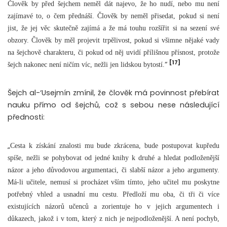
Člověk by před šejchem neměl dát najevo, že ho nudí, nebo mu není
zajímavé to, o čem přednáší. Člověk by neměl přisedat, pokud si není
jist, že jej věc skutečně zajímá a že má touhu rozšířit si na sezení své
obzory. Člověk by měl projevit trpělivost, pokud si všimne nějaké vady
na šejchově charakteru, či pokud od něj uvidí přílišnou přísnost, protože
[17]
“
šejch nakonec není ničím víc, nežli jen lidskou bytostí.
Šejch al-‘Usejmín zmínil, že člověk má povinnost přebírat
nauku přímo od šejchů, což s sebou nese následující
přednosti:
„
Cesta k získání znalosti mu bude zkrácena, bude postupovat kupředu
spíše, nežli se pohybovat od jedné knihy k druhé a hledat podloženější
názor a jeho důvodovou argumentaci, či slabší názor a jeho argumenty.
Má-li učitele, nemusí si procházet vším tímto, jeho učitel mu poskytne
potřebný vhled a usnadní mu cestu. Předloží mu oba, či tři či více
existujících názorů učenců a zorientuje ho v jejich argumentech i
důkazech, jakož i v tom, který z nich je nejpodloženější. A není pochyb,