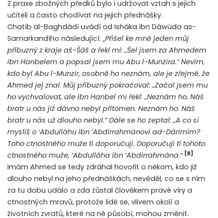
Z praxe zbožných předků bylo i udržovat vztah s jejich
učiteli a často chodívat na jejich přednášky.
Chatíb al-Baghdádí uvádí od Isháka ibn Dáwúda as-
Samarkandího následující: „
Přišel ke mně jeden můj
příbuzný z kraje aš-Šáš a řekl mi: „Šel jsem za Ahmedem
ibn Hanbelem a popsal jsem mu Abu l-Munzira.“ Nevím,
kdo byl Abu l-Munzir, osobně ho neznám, ale je zřejmé, že
Ahmed jej znal. Můj příbuzný pokračoval: „Začal jsem mu
ho vychvalovat, ale Ibn Hanbel mi řekl: „Neznám ho. Náš
bratr u nás již dávno nebyl přítomen. Neznám ho. Náš
bratr u nás už dlouho nebyl.“ Dále se ho zeptal: „A co si
myslíš o ‘Abdulláhu ibn ‘Abdirrahmánovi ad-Dárimím?
Toho ctnostného muže ti doporučuji. Doporučuji ti tohoto
[8]
ctnostného muže, ‘Abdulláha ibn ‘Abdirrahmána.
“
Imám Ahmed se tedy zdráhal hovořit o někom, kdo již
dlouho nebyl na jeho přednáškách, nevěděl, co se s ním
za tu dobu událo a zda zůstal člověkem pravé víry a
ctnostných mravů, protože lidé se, vlivem okolí a
životních zvratů, které na ně působí, mohou změnit.