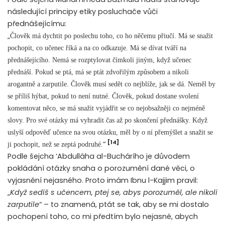
následující principy etiky posluchače vůči
přednášejícímu:
„
Člověk má dychtit po poslechu toho, co ho něčemu přiučí. Má se snažit
pochopit, co učenec říká a na co odkazuje. Má se dívat tváří na
přednášejícího. Nemá se rozptylovat čímkoli jiným, když učenec
přednáší. Pokud se ptá, má se ptát zdvořilým způsobem a nikoli
arogantně a zarputile. Člověk musí sedět co nejblíže, jak se dá. Neměl by
se příliš hýbat, pokud to není nutné. Člověk, pokud dostane svolení
komentovat něco, se má snažit vyjádřit se co nejobsažněji co nejméně
slovy. Pro své otázky má vyhradit čas až po skončení přednášky. Když
uslyší odpověď učence na svou otázku, měl by o ní přemýšlet a snažit se
[14]
“
ji pochopit, než se zeptá podruhé.
Podle šejcha ‘Abdulláha al-Buchárího je důvodem
pokládání otázky snaha o porozumění dané věci, o
vyjasnění nejasného. Proto imám Ibnu l-Kajjim pravil:
„
Když sedíš s učencem, ptej se, abys porozuměl, ale nikoli
zarputile
“ – to znamená, ptát se tak, aby se mi dostalo
pochopení toho, co mi předtím bylo nejasné, abych