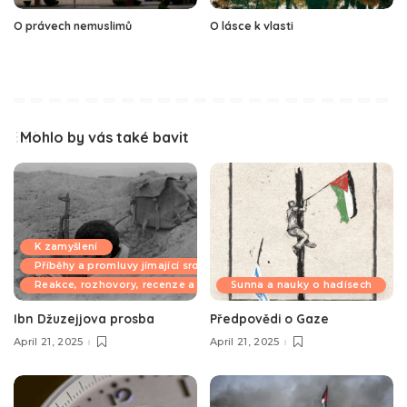
O právech nemuslimů
O lásce k vlasti
Mohlo by vás také bavit
K zamyšlení
Příběhy a promluvy jímající srdce
Reakce, rozhovory, recenze a komentáře
Sunna a nauky o hadísech
Ibn Džuzejjova prosba
Předpovědi o Gaze
April 21, 2025
April 21, 2025