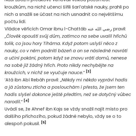
kroužkům, na nichž učenci šířili šarí’atské nauky, prahli po
nich a snažili se účast na nich usnadnit co největšímu
počtu lidí.
Vládce věřících Omar ibnu l-Chattáb رضي الله عنه pravil:
„
Člověk opouští svůj dům, zatímco na sebe uvalil hříchů
tolik, co jsou hory Tiháma. Když potom uslyší něco z
nauky, co v něm podnítí bázeň a on se následně navrátí
a učiní pokání, potom když se znovu vrátí domů, nenese
na sobě již žádný hřích. Proto nikdy nechybějte na
[3]
kroužcích, v nichž se vyučuje nauce.
“
‘Atá ibn Abí Rebáh pravil: „
Někdy mi někdo vypráví hadís
a já zůstanu zticha a poslouchám i přesto, že jsem ten
hadís slyšel dokonce ještě předtím, než se dotyčný vůbec
[4]
narodil.
“
Uvádí se, že Ahnef ibn Kajs se vždy snažil najít místo pro
dalšího příchozího, pokud žádné nebylo, vždy se o to
[5]
alespoň pokusil.