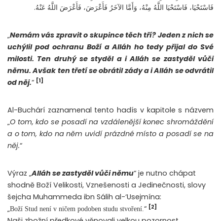
فَاسْتَحْيَا، فَاسْتَحْيَا اللَّهُ مِنْهُ، وَأَمَّا الآخَرُ فَأَعْرَضَ، فَأَعْرَضَ اللَّهُ عَنْهُ.
„
Nemám vás zpravit o skupince těch tří? Jeden z nich se
uchýlil pod ochranu Boží a Alláh ho tedy přijal do Své
milosti. Ten druhý se styděl a i Alláh se zastyděl vůči
němu. Avšak ten třetí se obrátil zády a i Alláh se odvrátil
[1]
od něj.
“
Al-Buchárí zaznamenal tento hadís v kapitole s názvem
„
O tom, kdo se posadí na vzdálenější konec shromáždění
a o tom, kdo na něm uvidí prázdné místo a posadí se na
něj.
“
Výraz „
Alláh se zastyděl vůči němu
“ je nutno chápat
shodně Boží Velikosti, Vznešenosti a Jedinečnosti, slovy
šejcha Muhammeda ibn Sálih al-‘Usejmína:
[2]
„
“
Boží Stud není v ničem podoben studu stvoření.
Naši zbožní předkové věnovali velkou pozornost