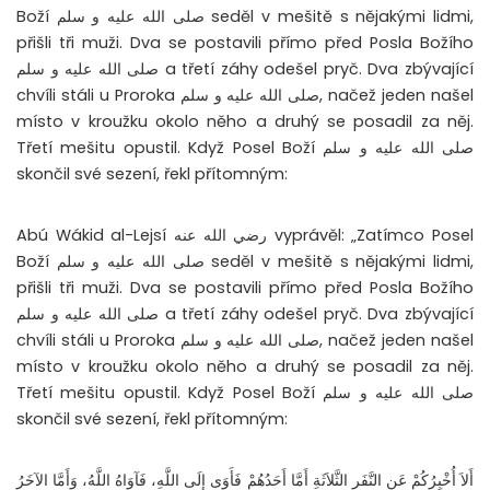
Boží صلى الله عليه و سلم seděl v mešitě s nějakými lidmi,
přišli tři muži. Dva se postavili přímo před Posla Božího
صلى الله عليه و سلم a třetí záhy odešel pryč. Dva zbývající
chvíli stáli u Proroka صلى الله عليه و سلم, načež jeden našel
místo v kroužku okolo něho a druhý se posadil za něj.
Třetí mešitu opustil. Když Posel Boží صلى الله عليه و سلم
skončil své sezení, řekl přítomným:
Abú Wákid al-Lejsí رضي الله عنه vyprávěl: „Zatímco Posel
Boží صلى الله عليه و سلم seděl v mešitě s nějakými lidmi,
přišli tři muži. Dva se postavili přímo před Posla Božího
صلى الله عليه و سلم a třetí záhy odešel pryč. Dva zbývající
chvíli stáli u Proroka صلى الله عليه و سلم, načež jeden našel
místo v kroužku okolo něho a druhý se posadil za něj.
Třetí mešitu opustil. Když Posel Boží صلى الله عليه و سلم
skončil své sezení, řekl přítomným:
أَلاَ أُخْبِرُكُمْ عَنِ النَّفَرِ الثَّلاَثَةِ أَمَّا أَحَدُهُمْ فَأَوَى إِلَى اللَّهِ، فَآوَاهُ اللَّهُ، وَأَمَّا الآخَرُ