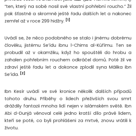
“ten, který na sobě nosil své vlastní pohřební roucho.” Žil
pak šťastně a skromně ještě řadu dalších let a nakonec
[1]
zemřel až v roce 299 hidžry.
Uvádí se, že něco podobného se stalo i jinému dobrému
člověku, jistému Se’ídu ibnu l-Chims al-Kúfímu. Ten se
probudil až v okamžiku, když ho spouštěli do hrobu a
zahalen pohřebním rouchem odkráčel domů. Poté žil ve
zdraví ještě řadu let a dokonce zplodil syna Málika ibn
[2]
Se’ída.
Ibn Kesír uvádí ve své kronice několik dalších případů
tohoto druhu. Příběhy o lidech přeživších svou smrt
dráždily fantazii mnoha lidí nejen v islámském světě. Ibn
Abi d-Dunjá věnoval celé jedno kratší dílo právě lidem,
kteří se poté, co byli prohlášeni za mrtvé, znovu vrátili k
životu.