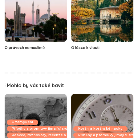
O právech nemuslimů
O lásce k vlasti
Mohlo by vás také bavit
K zamyšlení
Příběhy a promluvy jímající srdce
Korán a koránské nauky
Reakce, rozhovory, recenze a komentáře
Příběhy a promluvy jímající srdc