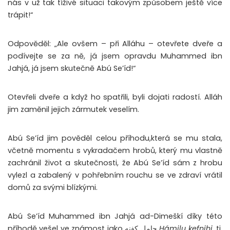
nás v už tak tíživé situaci takovým způsobem ještě více
trápit!“
Odpověděl: „Ale ovšem – při Alláhu – otevřete dveře a
podívejte se za ně, já jsem opravdu Muhammed ibn
Jahjá, já jsem skutečně Abú Se’íd!“
Otevřeli dveře a když ho spatřili, byli dojati radostí. Alláh
jim zaměnil jejich zármutek veselím.
Abú Se’íd jim pověděl celou příhodu,která se mu stala,
včetně momentu s vykradačem hrobů, který mu vlastně
zachránil život a skutečnosti, že Abú Se’íd sám z hrobu
vylezl a zabalený v pohřebním rouchu se ve zdraví vrátil
domů za svými blízkými.
Abú Se’íd Muhammed ibn Jahjá ad-Dimeškí díky této
příhodě vešel ve známost jako حامل كفنه
Hámilu kefnihi
, tj.