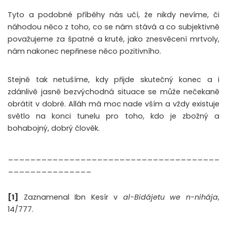
Tyto a podobné příběhy nás učí, že nikdy nevíme, či
náhodou něco z toho, co se nám stává a co subjektivně
považujeme za špatné a kruté, jako znesvěcení mrtvoly,
nám nakonec nepřinese něco pozitivního.
Stejně tak netušíme, kdy přijde skutečný konec a i
zdánlivě jasně bezvýchodná situace se může nečekaně
obrátit v dobré. Alláh má moc nade vším a vždy existuje
světlo na konci tunelu pro toho, kdo je zbožný a
bohabojný, dobrý člověk.
______________________________________
_______________
[1]
Zaznamenal Ibn Kesír v
al-Bidájetu we n-nihája
,
14/777.