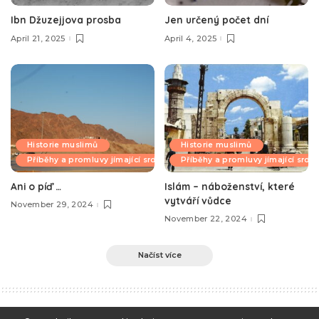
Ibn Džuzejjova prosba
Jen určený počet dní
April 21, 2025
April 4, 2025
Historie muslimů
Historie muslimů
Příběhy a promluvy jímající srdce
Příběhy a promluvy jímající srdc
Ani o píď …
Islám – náboženství, které
vytváří vůdce
November 29, 2024
November 22, 2024
Načíst více
e-Islám
>
Blog
>
Příběhy a promluvy jímající srdce
>
Neuvěřitelný příběh o pokladu, který si nikdo nechtěl vzít