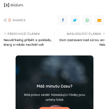
[2]
Ibidum
.
0
SHARES
PŘEDCHOZÍ ČLÁNEK
NÁSLEDUJÍCÍ ČLÁNEK
Neuvěřitelný příběh o pokladu,
Osm zastavení nad súrou an-
který si nikdo nechtěl vzít
Nás
Máš minutu času?
Máš právo vědět. Následující řádky jsou
určeny tobě