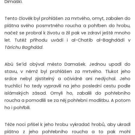
Dimaškí.
Tento člověk byl prohlášen za mrtvého, omyt, zabalen do
plátna svého posmrtného roucha a pohřben do hrobu,
načež se probral k životu a žil pak ve zdraví ještě mnoho
let. Tutéž příhodu uvádí i al-Chatíb al-Baghdádí v
Táríchu Baghdád
.
Abú Se’íd obýval město Damašek. Jednou upadl do
stavu, v němž byl prohlášen za mrtvého. Tlukot jeho
srdce nebyl zjistitelný a očividně ani nedýchal. Jeho
truchlící ho tedy vypravili na jeho poslední cestu podle
islámských zásad. Omyli ho, zabalili do pohřebního
roucha a pomodlili se za něj pohřební modlitbu. A potom
ho i pohřbili.
Téže noci přišel k jeho hrobu vykradač hrobů, aby ukradl
plátno z jeho pohřebního roucha a to pak mohl