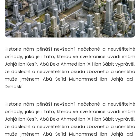
Historie nám přináší nevšední, nečekané a neuvěřitelné
příhody, jako je i tato, kterou ve své kronice uvádí imám
Jahjá ibn Kesír. Abú Bekr Ahmed ibn ‘Alí ibn Sábit vyprávěl,
že doslechl o neuvěřitelném osudu zbožného a učeného
muže jménem Abú Se’íd Muhammed ibn Jahjá ad-
Dimaškí.
Historie nám přináší nevšední, nečekané a neuvěřitelné
příhody, jako je i tato, kterou ve své kronice uvádí imám
Jahjá ibn Kesír. Abú Bekr Ahmed ibn ‘Alí ibn Sábit vyprávěl,
že doslechl o neuvěřitelném osudu zbožného a učeného
muže jménem Abú Se’íd Muhammed ibn Jahjá ad-