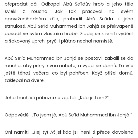
přeprodat dál. Odkopal Abú Se’ídův hrob a jeho tělo
svlékl z roucha. Jak tak pracoval na svém
opovrženíhodném díle, probudil Abú Se’ída z jeho
strnulosti. Abú Se’íd Muhammed ibn Jahjá se překvapeně
posadil ve svém vlastním hrobě. Zloděj se k smrti vyděsil
a šokovaný uprchl pryč. I plátno nechal namístě.
Abú Se’íd Muhammed ibn Jahjá se postavil, zabalil se do
roucha, aby přikryl svou nahotu, a vydal se domů. To vše
ještě téhož večera, co byl pohřben. Když přišel domů,
zaklepal na dveře.
Jeho truchlící příbuzní se zeptali: „Kdo je tam?“
Odpověděl: „To jsem já, Abú Se’íd Muhammed ibn Jahjá.“
Oni namítli: „Hej ty! Ať jsi kdo jsi, není ti přece dovoleno